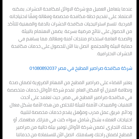
عندما يتعامل العميل مع شركة الاوائل لمكافحة الحشرات، يمكنه
الاعتماد على تقديم خطة مكافحة مخصصة وفعّالة وفقًا لاحتياجاته
الفردية. تتسم استراتيجيات مكافحة الحشرات بالدقة والمهنية للتأكد
من الحصول على نتائج مرضية بسرعة. يضمن الاهتمام بالبيئة
والصحة العامة استخدام منتجات آمنة وفعّالة، مما يساهم في
حماية البيئة والمجتمع. اتصل بنا الآن للحصول على خدمات مكافحة
الحشرات الاحترافية.
شركة مكافحة صراصير المطبخ في مصر 01080892037
يعتبر القضاء على صراصير المطبخ من المهام الضرورية لضمان صحة
ونظافة المنزل أو المكان العام. تقدم شركة الأوائل خدمات متخصصة
في مكافحة صراصير المطبخ في مصر، حيث تعتمد على أحدث
التقنيات والمبيدات الآمنة للبيئة للتخلص من هذه الآفة بشكل فعال
ودائم. فريق عمل مدرب ومؤهل يقدم خدمات مخصصة لتلبية
احتياجات العملاء بشكل شامل. سواء كنت في منزلك، مطعمك، أو
محلك التجاري، تضمن شركة الأوائل توفير بيئة خالية من صراصير
المطبخ لضمان راحتك وسلامتك. اتصل الآن للاستفادة من خدماتنا