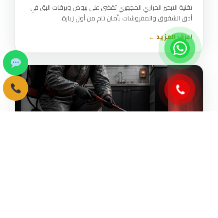
تقنية التبخير الحراري المجهري تقضي على بيوض ويرقات البق في
أدق الشقوق والمفروشات بأمان تام من أول زيارة.
اعرف المزيد ←
رش الصراصير والنمل