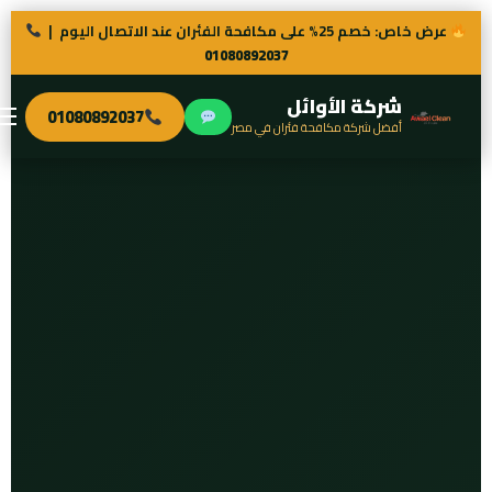
عرض خاص: خصم 25% على مكافحة الفئران عند الاتصال اليوم |
01080892037
شركة الأوائل
01080892037
أفضل شركة مكافحة فئران في مصر