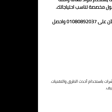
حلول مخصصة تناسب احتياجاتك.
مع عرضنا الحصري بخصم 70%، لا تفوت الفرصة لتستمتع بخدمات مكافحة حشرات احترافية بأقل تكلفة. اتصل بنا الآن على 01080892037 واحصل
ات باستخدام أحدث الطرق والتقنيات.
يف.