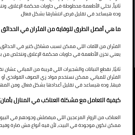
ثانياً، نخلي الأطعمة محطوطة في حاويات محكمة الإغلاق، ون
وده هيساعد في تقليل فرص انتشارها بشكل فعال.
ما هي أفضل الطرق للوقاية من الفئران في الحدائق 
الفئران من الآفات اللي ممكن تسبب مشاكل كتير في الحدائق وال
يعني نخزن الأطعمة في حاويات محكمة الإغلاق ونتخلص من بقا
ثانيًا، نقطع النباتات والشجيرات اللي قريبة من المباني عش
الفئران للمباني. ممكن نستخدم مواد زي الصوف الفولاذي أو 
فيها، وده هيساعد في تقليل أعدادها بشكل فعال. ومن المهم 
كيفية التعامل مع مشكلة العناكب في المنازل بأمان؟
العناكب من الزوار المزعجين اللي ميفضلش وجودهم في البيوت،
ممكن تكون موجودة في البيت، لأن فيه أنواع مش ضارة وفيه 