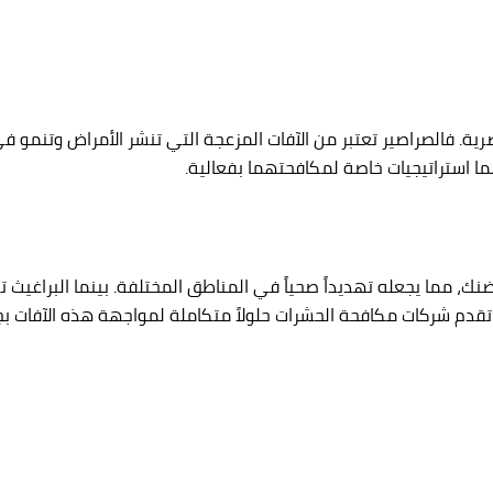
رية. فالصراصير تعتبر من الآفات المزعجة التي تنشر الأمراض وتنمو في
يهما استراتيجيات خاصة لمكافحتهما بفعالية.
، مما يجعله تهديداً صحياً في المناطق المختلفة. بينما البراغيث تشك
ن تقدم شركات مكافحة الحشرات حلولاً متكاملة لمواجهة هذه الآفات ب