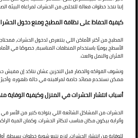
إننا نتخذ خطوات فعالة للتخلص من الحشرات لمراعاة البيئة الص
كيفية الحفاظ على نظافة المطبخ ومنع دخول الحشرا
المطبخ من أكتر الأماكن اللي بتتعرض لدخول الحشرات، فمح
الأسطح يوميًا باستخدام المنظفات المناسبة، خصوصًا في الأماك
الفئران والنمل والعث.
ونشوف الفواكه والخضار قبل التخزين عشان نتاكد إن مفيش حشرا
ممكن نستخدم مصائد خاصة لمراقبته في حالة ظهوره. وأخيرًا،
أسباب انتشار الحشرات في المنزل وكيفية الوقاية من
الحشرات من المشاكل الشائعة اللي بتواجه كتير من الأسر في ال
وأترابة بيكون مكان مناسب لتكاثر الحشرات. وكمان المية الرا
للوقاية من انتشار الحشرات، لازم نتبع شوية خطوات بسيطة. أول