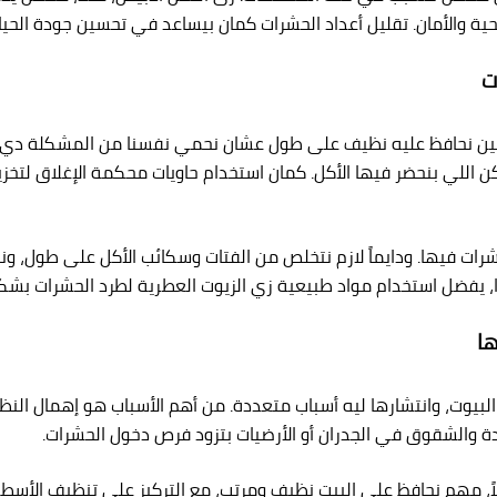
حية والأمان. تقليل أعداد الحشرات كمان بيساعد في تحسين جودة الحياة
ت
تاجين نحافظ عليه نظيف على طول عشان نحمي نفسنا من المشكلة دي.
ن اللي بنحضر فيها الأكل. كمان استخدام حاويات محكمة الإغلاق لتخزين
ت فيها. ودايماً لازم نتخلص من الفتات وسكائب الأكل على طول، ونمس
 يفضل استخدام مواد طبيعية زي الزيوت العطرية لطرد الحشرات بشك
ها
بيوت، وانتشارها ليه أسباب متعددة. من أهم الأسباب هو إهمال النظافة
كدة والشقوق في الجدران أو الأرضيات بتزود فرص دخول الحشرات.
اً، مهم نحافظ على البيت نظيف ومرتب، مع التركيز على تنظيف الأسطح 