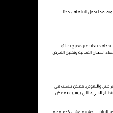
ة، مما يجعل البيئة أقل جذبًا
تخدام مبيدات غير مصرح بها أو
لمساء، لضمان الفعالية وتقليل التعرض
الصراصير، والبعوض، ممكن تتسبب في
الانطباع السيء اللي بيسيبوه ممكن
 البنايات الخشبية. عشان كده، مهم