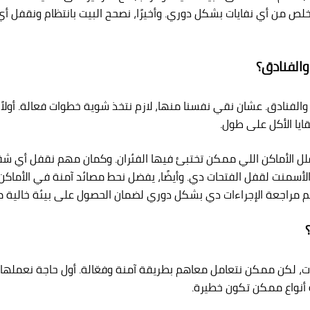
تخلص من أي نفايات بشكل دوري. وأخيرًا، نصحح البيت بانتظام ونقف
والفنادق؟
فنادق. عشان نقي نفسنا منها، لازم نتخذ شوية خطوات فعالة. أولاً، ل
يا الأكل على طول.
ان نقلل الأماكن اللي ممكن تختبئ فيها الفئران. وكمان مهم نقفل أ
الأسمنت لقفل الفتحات دي. وأيضًا، يفضل نحط مصائد آمنة في الأماك
مراجعة الإجراءات دي بشكل دوري لضمان الحصول على بيئة خالية من
 لكن ممكن نتعامل معاهم بطريقة آمنة وفعّالة. أول حاجة نعملها هي
أنواع ممكن تكون خطيرة.