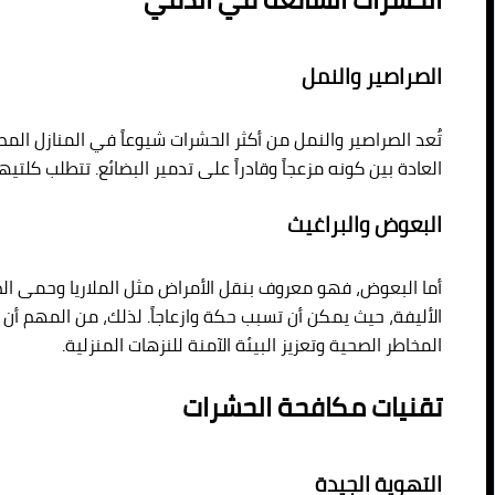
الصراصير والنمل
تُعد الصراصير والنمل من أكثر الحشرات شيوعاً في المنازل المص
العادة بين كونه مزعجاً وقادراً على تدمير البضائع. تتطلب كلت
البعوض والبراغيث
أما البعوض، فهو معروف بنقل الأمراض مثل الملاريا وحمى الضنك
الأليفة، حيث يمكن أن تسبب حكة وازعاجاً. لذلك، من المهم أ
المخاطر الصحية وتعزيز البيئة الآمنة للنزهات المنزلية.
تقنيات مكافحة الحشرات
التهوية الجيدة