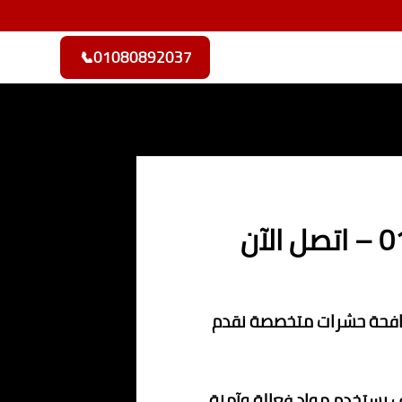
📞
01080892037
مكافحة حشرات متخصصة نقدم
ف يستخدم مواد فعالة وآمنة