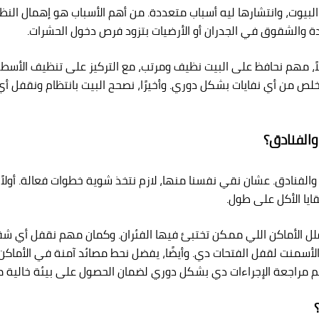
بيوت، وانتشارها ليه أسباب متعددة. من أهم الأسباب هو إهمال النظافة
كدة والشقوق في الجدران أو الأرضيات بتزود فرص دخول الحشرات.
اً، مهم نحافظ على البيت نظيف ومرتب، مع التركيز على تنظيف الأسطح 
تخلص من أي نفايات بشكل دوري. وأخيرًا، نصحح البيت بانتظام ونقف
والفنادق؟
فنادق. عشان نقي نفسنا منها، لازم نتخذ شوية خطوات فعالة. أولاً، ل
يا الأكل على طول.
ان نقلل الأماكن اللي ممكن تختبئ فيها الفئران. وكمان مهم نقفل أ
الأسمنت لقفل الفتحات دي. وأيضًا، يفضل نحط مصائد آمنة في الأماك
مراجعة الإجراءات دي بشكل دوري لضمان الحصول على بيئة خالية من