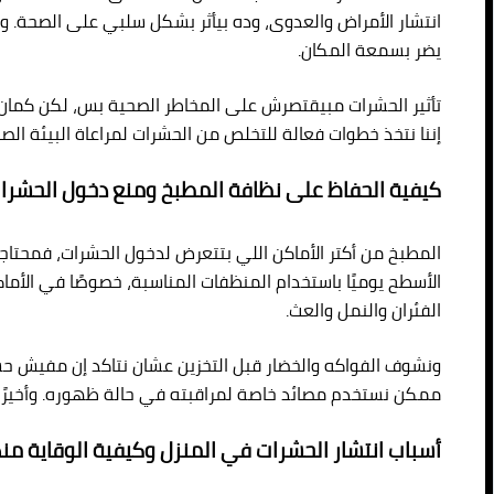
انتشار الأمراض والعدوى، وده بيأثر بشكل سلبي على الصحة. وك
يضر بسمعة المكان.
تأثير الحشرات مبيقتصرش على المخاطر الصحية بس، لكن كمان 
إننا نتخذ خطوات فعالة للتخلص من الحشرات لمراعاة البيئة الص
كيفية الحفاظ على نظافة المطبخ ومنع دخول الحشرا
المطبخ من أكتر الأماكن اللي بتتعرض لدخول الحشرات، فمح
الأسطح يوميًا باستخدام المنظفات المناسبة، خصوصًا في الأماك
الفئران والنمل والعث.
ونشوف الفواكه والخضار قبل التخزين عشان نتاكد إن مفيش حشرا
ممكن نستخدم مصائد خاصة لمراقبته في حالة ظهوره. وأخيرًا،
أسباب انتشار الحشرات في المنزل وكيفية الوقاية من