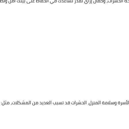
ة الحشرات، وكمان إزاي نقدر نساعدك في الحفاظ على بيتك آمن ونض
لأسرة وسلامة المنزل. الحشرات قد تسبب العديد من المشكلات، مثل: