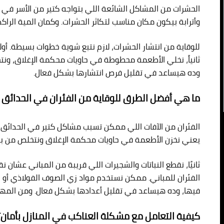
الحشرات من المشاكل الشائعة اللي بتواجه كتير من الأسر في ال
وأترابة بيكون مكان مناسب لتكاثر الحشرات. وكمان المية الرا
للوقاية من انتشار الحشرات، لازم نتبع شوية خطوات بسيطة. أول
ثانياً، نخلي الأطعمة محطوطة في حاويات محكمة الإغلاق، ون
وده هيساعد في تقليل فرص انتشارها بشكل فعال.
ما هي أفضل الطرق للوقاية من الفئران في الحدائق 
الفئران من الآفات اللي ممكن تسبب مشاكل كتير في الحدائق وال
يعني نخزن الأطعمة في حاويات محكمة الإغلاق ونتخلص من بقا
ثانيًا، نقطع النباتات والشجيرات اللي قريبة من المباني عش
الفئران للمباني. ممكن نستخدم مواد زي الصوف الفولاذي أو 
فيها، وده هيساعد في تقليل أعدادها بشكل فعال. ومن المهم 
كيفية التعامل مع مشكلة العناكب في المنازل بأمان؟