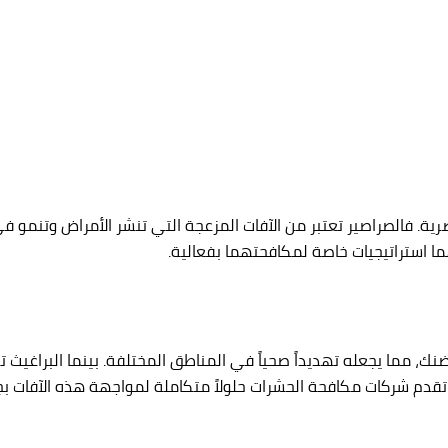
رية. فالصراصير تعتبر من الآفات المزعجة التي تنشر الأمراض وتنمو في
يهما استراتيجيات خاصة لمكافحتهما بفعالية.
، مما يجعله تهديداً صحياً في المناطق المختلفة. بينما البراغيث تشك
ن تقدم شركات مكافحة الحشرات حلولاً متكاملة لمواجهة هذه الآفات ب