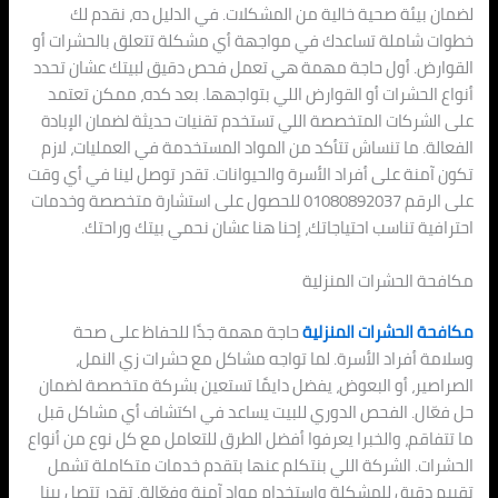
لضمان بيئة صحية خالية من المشكلات. في الدليل ده، نقدم لك
خطوات شاملة تساعدك في مواجهة أي مشكلة تتعلق بالحشرات أو
القوارض. أول حاجة مهمة هي تعمل فحص دقيق لبيتك عشان تحدد
أنواع الحشرات أو القوارض اللي بتواجهها. بعد كده، ممكن تعتمد
على الشركات المتخصصة اللي تستخدم تقنيات حديثة لضمان الإبادة
الفعالة. ما تنساش تتأكد من المواد المستخدمة في العمليات، لازم
تكون آمنة على أفراد الأسرة والحيوانات. تقدر توصل لينا في أي وقت
على الرقم 01080892037 للحصول على استشارة متخصصة وخدمات
احترافية تناسب احتياجاتك، إحنا هنا عشان نحمي بيتك وراحتك.
مكافحة الحشرات المنزلية
مكافحة الحشرات المنزلية
حاجة مهمة جدًا للحفاظ على صحة
وسلامة أفراد الأسرة. لما تواجه مشاكل مع حشرات زي النمل،
الصراصير، أو البعوض، يفضل دايمًا تستعين بشركة متخصصة لضمان
حل فعّال. الفحص الدوري للبيت يساعد في اكتشاف أي مشاكل قبل
ما تتفاقم، والخبرا يعرفوا أفضل الطرق للتعامل مع كل نوع من أنواع
الحشرات. الشركة اللي بنتكلم عنها بتقدم خدمات متكاملة تشمل
تقييم دقيق للمشكلة واستخدام مواد آمنة وفعّالة. تقدر تتصل بينا