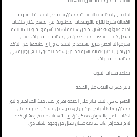
استخدام المبيدات الحشرية الفعالة
لما نيجي لمكافحة الحشرات، ممكن نستخدم المبيدات الحشرية
الفعالة بشرط نلتزم بالتوجيهات المطلوبة. من المهم نختار منتجات
آمنة وموثوقة عشان نضمن سلامة أفراد الأسرة والحيوانات الأليفة.
يفضل كمان نستعين بمتخصصين في مكافحة الحشرات عشان
يشرحوا لنا أفضل طرق لاستخدام المبيدات وإزاي نطبقها صح. التأكد
من اختيار الطريقة المناسبة ممكن يساعدنا نحقق نتائج إيجابية في
مكافحة الحشرات.
تصاعد حشرات البيوت
تأثير حشرات البيوت على الصحة
الحشرات في البيت بتأثر على الصحة بطرق كتير. مثلاً، الصراصير والبق
ممكن ينقلوا أمراض وبكتيريا، وده بيعمل مشاكل صحية. كمان
لدغات النمل والبعوض ممكن تؤدي لالتهابات جلدية، وعشان كده
لازم نتخذ إجراءات سريعة عشان نقلل من وجود الآفات دي.