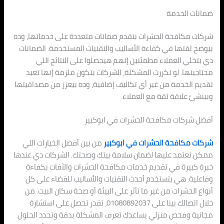
ضمانات الخدمة
شركات مكافحة الحشرات بتقدم ضمانات متعددة على خدماتها، وده
بيوضح ثقتها في كفاءة الأساليب والتقنيات المستخدمة. الضمانات
دي بتخلي العملاء مطمئنين إنهم هيحصلوا على النتائج اللي
محتاجينها. لو تكررت المشكلة، الشركات بتكون ملزمة إنها تعيد
تقديم الخدمة من غير أي تكاليف إضافية، وده بيعزز من مصداقيتها
وبينشئ علاقة ثقة مع العملاء.
أفضل شركات مكافحة الحشرات في ابوكبير
شركات مكافحة الحشرات في ابوكبير
من بين أفضل الخيارات اللي
ممكن تعتمد عليها لضمان سلامة بيتك وصحتك. الشركات دي عندها
خبرة كبيرة في تقديم خدمات مكافحة الحشرات والآفات بكفاءة
وفاعلية. هي بتستخدم أحدث التقنيات والأساليب للقضاء على كل
أنواع الحشرات من غير ما تأثر على البيئة أو صحة سكان البيت. من
خلال اتصالك بينا على 01080892037، تقدر تحصل على استشارة
مجانية وفحص منزلي يساعدك تعرف المشكلة بدقة وتحدد الحلول