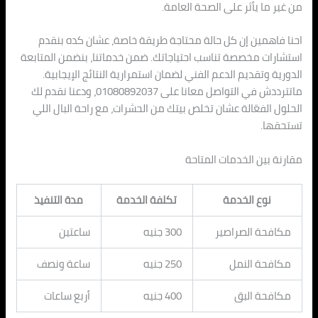
من غير ما يأثر على الصحة العامة.
احنا فاهمين إن كل حالة محتاجة طريقة خاصة، عشان كده بنقدم
استشارات مخصصة تناسب احتياجاتك. ضمن خدماتنا، بنضمن المتابعة
الدورية وتقديم الدعم الفني لضمان استمرارية النتائج الإيجابية.
ماتترددش في التواصل معانا على 01080892037، ودعنا نقدم لك
الحلول الفعّالة عشان تخلص بيتك من الحشرات، مع راحة البال اللي
تستحقها.
مقارنة بين الخدمات المتاحة
نوع الخدمة
تكلفة الخدمة
مدة التنفيذ
مكافحة الصراصير
300 جنيه
ساعتين
مكافحة النمل
250 جنيه
ساعة ونصف
مكافحة البق
400 جنيه
أربع ساعات