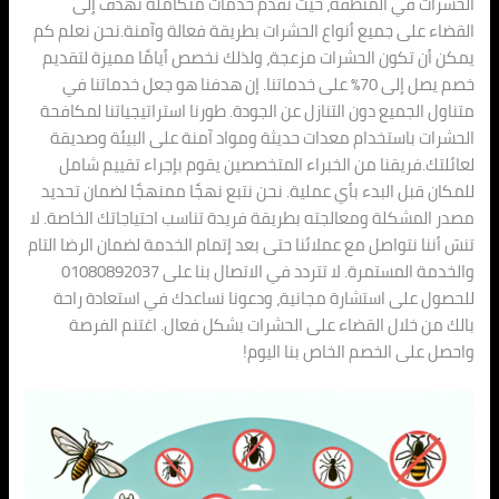
الحشرات في المنطقة، حيث نقدم خدمات متكاملة تهدف إلى
القضاء على جميع أنواع الحشرات بطريقة فعالة وآمنة.نحن نعلم كم
يمكن أن تكون الحشرات مزعجة، ولذلك نخصص أيامًا مميزة لتقديم
خصم يصل إلى 70% على خدماتنا. إن هدفنا هو جعل خدماتنا في
متناول الجميع دون التنازل عن الجودة. طورنا استراتيجياتنا لمكافحة
الحشرات باستخدام معدات حديثة ومواد آمنة على البيئة وصديقة
لعائلتك.فريقنا من الخبراء المتخصصين يقوم بإجراء تقييم شامل
للمكان قبل البدء بأي عملية. نحن نتبع نهجًا ممنهجًا لضمان تحديد
مصدر المشكلة ومعالجته بطريقة فريدة تناسب احتياجاتك الخاصة. لا
تنسَ أننا نتواصل مع عملائنا حتى بعد إتمام الخدمة لضمان الرضا التام
والخدمة المستمرة. لا تتردد في الاتصال بنا على 01080892037
للحصول على استشارة مجانية، ودعونا نساعدك في استعادة راحة
بالك من خلال القضاء على الحشرات بشكل فعال. اغتنم الفرصة
واحصل على الخصم الخاص بنا اليوم!