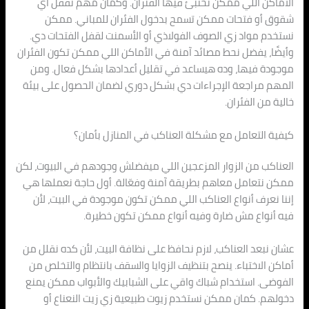
الأماكن اللي ممكن تختبئ فيها الفئران. وكمان مهم نقفل أي
شقوق أو فتحات ممكن تسمح بدخول الفئران للمباني. ممكن
نستخدم مواد زي الصوف الفولاذي أو الأسمنت لقفل الفتحات دي.
وأيضًا، يفضل نحط مصائد آمنة في الأماكن اللي ممكن تكون الفئران
موجودة فيها، وده هيساعد في تقليل أعدادها بشكل فعال. ومن
المهم مراجعة الإجراءات دي بشكل دوري لضمان الحصول على بيئة
خالية من الفئران.
كيفية التعامل مع مشكلة العناكب في المنازل بأمان؟
العناكب من الزوار المزعجين اللي ميفضلش وجودهم في البيوت، لكن
ممكن نتعامل معاهم بطريقة آمنة وفعّالة. أول حاجة نعملها هي
إننا نعرف أنواع العناكب اللي ممكن تكون موجودة في البيت، لأن
فيه أنواع مش ضارة وفيه أنواع ممكن تكون خطيرة.
عشان نبعد العناكب، لازم نحافظ على نظافة البيت، لأن كده نقلل من
أماكن الاختباء. ينصح بتنظيف الزوايا والسقف بانتظام والتخلص من
الفوضى. استخدام شباك واقي على الشبابيك والأبواب ممكن يمنع
دخولهم. كمان ممكن نستخدم زيوت طبيعية زي زيت النعناع أو