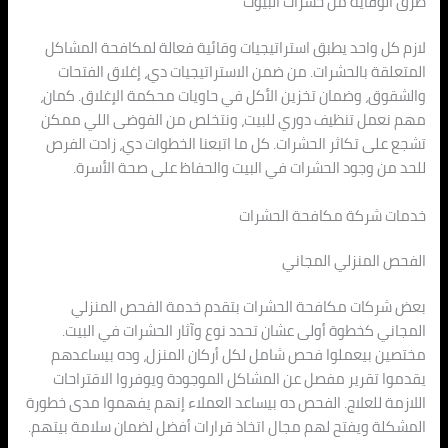
طرق الوقاية من حشرات البيوت
لازم كل واحد يطبق استراتيجيات وقائية فعالة لمكافحة المشاكل
المتعلقة بالحشرات. من ضمن الاستراتيجيات دي، إغلاق الفتحات
والشقوق، وضمان تخزين الأكل في حاويات محكمة الإغلاق. كمان،
مهم نعمل تنظيف دوري للبيت، ونتخلص من الفوضى اللي ممكن
تشجع على تكاثر الحشرات. كل ما اتبعنا الخطوات دي، زادت الفرص
للحد من وجود الحشرات في البيت والحفاظ على صحة الأسرة.
خدمات شركة مكافحة الحشرات
الفحص المنزلي المجاني
بعض شركات مكافحة الحشرات بتقدم خدمة الفحص المنزلي
المجاني كخطوة أولى عشان تحدد نوع وآثار الحشرات في البيت.
مختصين بيعملوا فحص شامل لكل أركان المنزل، وده بيساعدهم
يقدموا تقرير مفصل عن المشاكل الموجودة ويوفروا الاقتراحات
اللازمة للعلاج. الفحص ده بيساعد العملاء إنهم يفهموا مدى خطورة
المشكلة ويفتح لهم مجال اتخاذ قرارات أفضل لضمان سلامة بيتهم.