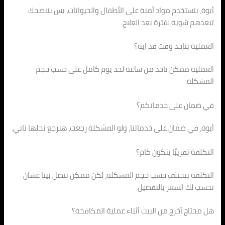
أيوة، بنستخدم مواد آمنة على الأطفال والحيوانات، بس بننصحك
تبعدهم شوية لفترة بعد العلاج.
العملية بتاخد وقت قد ايه؟
العملية ممكن تاخد من ساعة لحد يوم كامل على حسب حجم
المشكلة.
في ضمان على خدماتكم؟
أيوة، في ضمان على خدماتنا، ولو المشكلة رجعت، هنرجع نحلها تاني.
التكلفة تقريبًا بتكون كام؟
التكلفة بتختلف حسب حجم المشكلة، لكن ممكن تتصل بينا عشان
نحسب لك السعر بالتفصيل.
هل محتاج أخرج من البيت أثناء عملية المكافحة؟