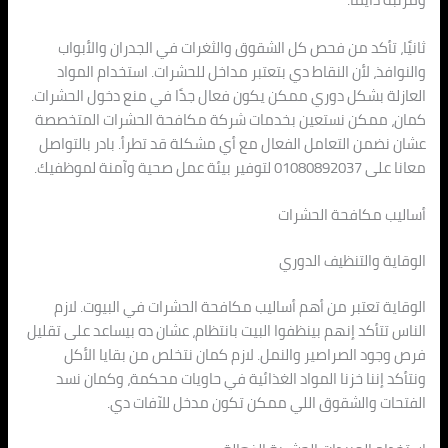
ثانيًا، تأكد من فحص كل الشقوق والثغرات في الجدران والأبواب
والنوافذ، لأن النقاط دي بتعتبر مداخل للحشرات. استخدام المواد
العازلة بشكل دوري ممكن يكون فعال جدًا في منع دخول الحشرات.
كمان، ممكن نستعين بخدمات شركة مكافحة الحشرات المتخصصة
عشان نضمن التعامل الفعال مع أي مشكلة قد تطرأ. بادر بالتواصل
معانا على 01080892037 لتوفير بيئة عمل صحية وآمنة لموظفيك.
أساليب مكافحة الحشرات
الوقاية والتنظيف الدوري
الوقاية تعتبر من أهم أساليب مكافحة الحشرات في البيوت. لازم
الناس تتأكد إنهم بينظفوا البيت بانتظام، عشان ده بيساعد على تقليل
فرص وجود الصراصير والنمل. لازم كمان نتخلص من بقايا الأكل
ونتأكد إننا خزنا المواد الغذائية في حاويات محكمة، وكمان نسد
الفتحات والشقوق اللي ممكن تكون مدخل للآفات دي.