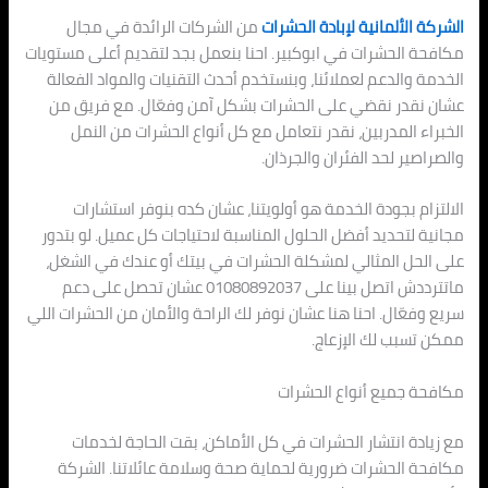
الشركة الألمانية لإبادة الحشرات
من الشركات الرائدة في مجال
مكافحة الحشرات في ابوكبير. احنا بنعمل بجد لتقديم أعلى مستويات
الخدمة والدعم لعملائنا، وبنستخدم أحدث التقنيات والمواد الفعالة
عشان نقدر نقضي على الحشرات بشكل آمن وفعّال. مع فريق من
الخبراء المدربين، نقدر نتعامل مع كل أنواع الحشرات من النمل
والصراصير لحد الفئران والجرذان.
الالتزام بجودة الخدمة هو أولويتنا، عشان كده بنوفر استشارات
مجانية لتحديد أفضل الحلول المناسبة لاحتياجات كل عميل. لو بتدور
على الحل المثالي لمشكلة الحشرات في بيتك أو عندك في الشغل،
ماتترددش اتصل بينا على 01080892037 عشان تحصل على دعم
سريع وفعّال. احنا هنا عشان نوفر لك الراحة والأمان من الحشرات اللي
ممكن تسبب لك الإزعاج.
مكافحة جميع أنواع الحشرات
مع زيادة انتشار الحشرات في كل الأماكن، بقت الحاجة لخدمات
مكافحة الحشرات ضرورية لحماية صحة وسلامة عائلاتنا. الشركة