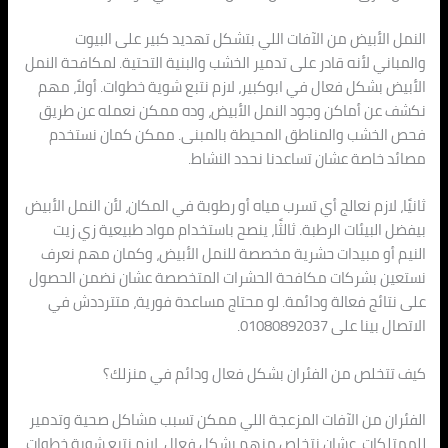
النمل الأبيض من الآفات اللي بتشكل تهديد كبير على البيوت
والمباني لأنه قادر على تدمير الخشب والبنية التحتية. لمكافحة النمل
الأبيض بشكل فعال في ابوكبير، لازم نتبع شوية خطوات. أولاً، مهم
نكشف عن أماكن وجود النمل الأبيض، وده ممكن نعمله عن طريق
فحص الخشب والمناطق المحيطة بالمبنى. ممكن كمان نستخدم
مصائد خاصة عشان تساعدنا نحدد النشاط.
ثانيًا، لازم نعالج أي تسرب مياه أو رطوبة في المكان، لأن النمل الأبيض
بيفضل البيئات الرطبة. ثالثًا، ينصح باستخدام مواد طبيعية زي زيت
النيم أو مبيدات حشرية مخصصة للنمل الأبيض، وكمان مهم نعرف
نستعين بشركات مكافحة الحشرات المتخصصة عشان نضمن الحصول
على نتائج فعالة ودائمة. لو محتاج مساعدة فورية، متترددش في
الاتصال بينا على 01080892037.
كيف تتخلص من الفئران بشكل فعال ودائم في منزلك؟
الفئران من الآفات المزعجة اللي ممكن تسبب مشاكل صحية وتدمير
للممتلكات. عشان نتخلص منهم بشكل فعال، لازم نتبع شوية خطوات