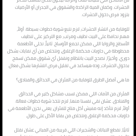
الحشرات. وكمان المية الراكدة والشقوق في الجدران أو الأرضيات
بتزود فرص دخول الحشرات.
للوقاية من انتشار الحشرات، لازم نتبع شوية خطوات بسيطة. أولاً،
مهم نحافظ على البيت نظيف ومرتب، مع التركيز على تنظيف
الأسطح والزوايا اللي ممكن تجمع الأوساخ. ثانياً، نخلي الأطعمة
محطوطة في حاويات محكمة الإغلاق، ونتخلص من أي نفايات بشكل
دوري. وأخيرًا، نصحح البيت بانتظام ونقفل أي شقوق ممكن تسمح
بدخول الحشرات، وده هيساعد في تقليل فرص انتشارها بشكل فعال.
ما هي أفضل الطرق للوقاية من الفئران في الحدائق والفنادق؟
الفئران من الآفات اللي ممكن تسبب مشاكل كتير في الحدائق
والفنادق. عشان نقي نفسنا منها، لازم نتخذ شوية خطوات فعالة.
أولاً، لازم نتأكد إنه مفيش أكل متاح للفئران، يعني نخزن الأطعمة في
حاويات محكمة الإغلاق ونتخلص من بقايا الأكل على طول.
ثانيًا، نقطع النباتات والشجيرات اللي قريبة من المباني عشان نقلل