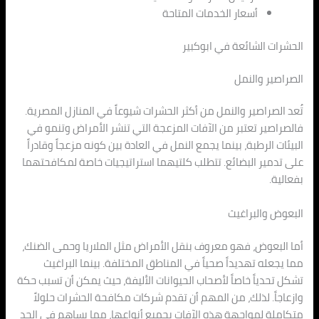
أسعار الخدمات المتاحة
الحشرات الشائعة في ابوكبير
الصراصير والنمل
تُعد الصراصير والنمل من أكثر الحشرات شيوعاً في المنازل المصرية.
فالصراصير تعتبر من الآفات المزعجة التي تنشر الأمراض وتنمو في
البيئات الرطبة، بينما يجمع النمل في العادة بين كونه مزعجاً وقادراً
على تدمير البضائع. تتطلب كلتيهما استراتيجيات خاصة لمكافحتهما
بفعالية.
البعوض والبراغيث
أما البعوض، فهو معروف بنقل الأمراض مثل الملاريا وحمى الضنك،
مما يجعله تهديداً صحياً في المناطق المختلفة. بينما البراغيث
تشكل تحدياً خاصاً لأصحاب الحيوانات الأليفة، حيث يمكن أن تسبب حكة
وازعاجاً. لذلك، من المهم أن تقدم شركات مكافحة الحشرات حلولاً
متكاملة لمواجهة هذه الآفات بجميع أنواعها، مما يساهم في الحد