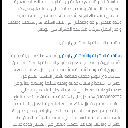
المناسبة. الشركات دي مهتمة بزيادة الوعي عند العملاء بأهمية
الوقاية من الحشرات، وبتقدم ضمانات على خدماتها، وده يعكس
الثقة في كفاءة العلاج. هتشوف نتائج واضحة في فترة قصيرة،
وكده هتحس براحة واطمئنان في بيتك. استثمر في سلامتك وصحتك
واختار أفضل شركات مكافحة الحشرات في ابوكبير.
مكافحة الحشرات والآفات في ابوكبير
مكافحة الحشرات والآفات في ابوكبير
أمر مهم لضمان بيئة صحية
وآمنة للبيوت والمكاتب. مع زيادة أنواع الحشرات والآفات، بقى من
الضروري إنك تتوجه لشركات موثوقة بتقدم حلول فعالة وسريعة.
الشركات دي بتوفر خدمات متنوعة تشمل الكشف المبكر عن
الحشرات، استخدام تقنيات حديثة وآمنة لقتلها، وتقديم نصائح عن
كيفية الوقاية للحفاظ على نظافة المكان. لما تتصل بينا على
01080892037، هتحصل على استشارة مجانية تشمل تحديد أنواع
الحشرات الموجودة وإزاي تتعامل معاها. فريق العمل عندنا عنده
خبرات كبيرة ومعرفة شاملة بأفضل الطرق للإبادة، وده بيضمن لك
نتائج مرضية. لذا، خلينا نساعدك في حماية بيتك وأحبابك من خطر
الحشرات والآفات. إحنا هنا لدعمك ونعمل على تحسين جودة حياتك!