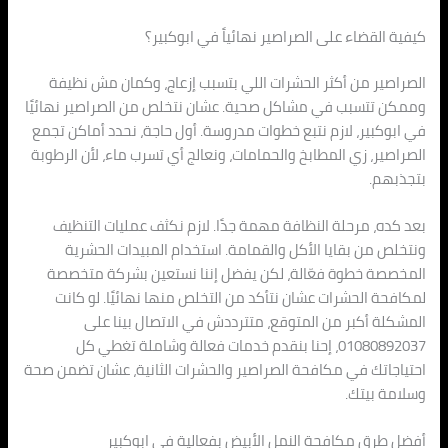
كيفية القضاء على الصراصير نهائياً في ابوكبير؟
الصراصير من أكثر الحشرات اللي بتسبب إزعاج، وكمان مش نظيفة
وممكن تتسبب في مشاكل صحية. عشان نتخلص من الصراصير نهائيًا
في ابوكبير، لازم نتبع خطوات مدروسة. أول حاجة، نحدد أماكن تجمع
الصراصير، زي المطابخ والحمامات، ونعالج أي تسرب ماء، لأن الرطوبة
بتجذبهم.
بعد كده، مرحلة النظافة مهمة جدًا. لازم نكثف عمليات التنظيف
ونتخلص من بقايا الأكل والقمامة. استخدام المبيدات الحشرية
المخصصة خطوة فعّالة، لكن يفضل إننا نستعين بشركة متخصصة
لمكافحة الحشرات عشان نتأكد من التخلص منها نهائيًا. لو كانت
المشكلة أكبر من المتوقع، متترددش في الاتصال بينا على
01080892037، إحنا بنقدم خدمات فعالة وشاملة تغطي كل
احتياجاتك في مكافحة الصراصير والحشرات الثانية، عشان تضمن صحة
وسلامة بيتك.
أفضل طرق مكافحة النمل الأبيض بفعالية في ابوكبير