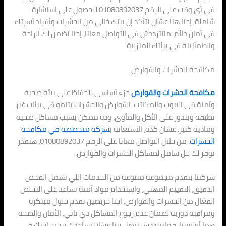
في أي وقت على الرقم 01080892037 للحصول على استشارة
شاملة. إحنا هنا عشان نتأكد إن بيتك خالي من الحشرات وأفراد أسرتك
في أمان دائم. ماتترددش في التواصل معانا، إحنا نضمن لك الراحة
والطمأنينة في بيئتك المنزلية.
مكافحة الحشرات والقوارض
مكافحة الحشرات والقوارض
جزء أساسي للحفاظ على بيئة صحية
وآمنة في البيوت والمكاتب. القوارض والحشرات بتنمو في بيئات غير
نظيفة وبتدور على الأكل والمأوى، وده ممكن يسبب مشاكل صحية
ومادية كتير. عشان كده، الاستعانة ب
شركة متخصصة في مكافحة
الحشرات
. من خلال التواصل معانا على الرقم 01080892037، هنقدر
نوفر لك حل شامل لمشاكل الحشرات والقوارض.
شركتنا بتقدم مجموعة متنوعة من الخدمات اللي تشمل الفحص
الدقيق، التقييم المهني، واستخدام مواد آمنة تساعد على التخلص
الفعّال من الحشرات والقوارض. احنا حريصين نقدم حلول مبتكرة
ومراقبة دورية لضمان عدم رجوع المشاكل دي تاني. الأمان والصحة
هما أولويتنا، فماتترددش تتصل بينا عشان نساعدك ترجع راحتك في