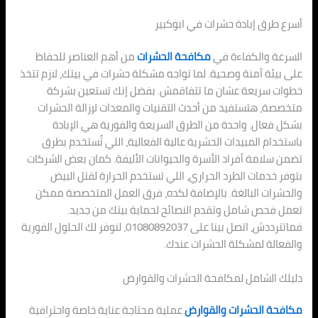
أسرع طرق إبادة حشرات في ابوكبير
السرعة والكفاءة في
مكافحة الحشرات
من أهم العناصر للحفاظ
على بيئة آمنة وصحية. لما تواجه مشكلة حشرات في بيتك، لازم تتخذ
خطوات سريعة عشان ما تتفاقمش. بفضل إنك تستعين بشركة
متخصصة، هتستفيد من أحدث التقنيات والمعدات لإزالة الحشرات
بشكل فعال. واحدة من الطرق السريعة والفورية هي الإبادة
باستخدام المبيدات الحشرية عالية الفعالية، اللي تُستخدم بطرق
تضمن سلامة أفراد الأسرة والحيوانات الأليفة. كمان بعض الشركات
بتوفر خدمات الطرد الحراري، اللي تستخدم الحرارة لقتل البيض
والحشرات البالغة. بالإضافة لكده، فرق العمل المتخصصة ممكن
تعمل فحص شامل وتقدم النصائح لحماية بيتك من جديد.
فماتترددش، اتصل بينا على 01080892037، لنوفر لك الحلول الفورية
والفعالة لمشكلة الحشرات عندك.
دليلك الشامل لمكافحة الحشرات والقوارض
مكافحة الحشرات والقوارض
عملية محتاجة عناية خاصة واحترافية