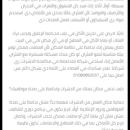
بسيطة. أولاً، تأكد إنك تسد كل الشقوق والثغرات في الجدران
والأرضيات والنوافذ، لأن الفئران غالبًا بتدخل من الأماكن دي. استخدم
مواد زي السيليكون أو الأسمنت لقفل الفتحات دي.
ثانيًا، احرص على تخزين الأكل في علب محكمة الإغلاق وتجنب ترك
الفتات أو بقايا الأكل في المطبخ أو في أي مكان تاني في البيت.
كمان يفضل إنك تحافظ على نظافة المكان، لأن الفضلات ممكن توفر
بيئة مناسبة لنمو الفئران. لو كان عندك مشكلة مستمرة مع الفئران،
الأفضل إنك تستدعي شركة متخصصة في مكافحة الحشرات، زي
شركتنا. نقدر نساعدك في القضاء على الآفة دي بشكل دائم، بس
اتصل بينا على 01080892037.
كيف تحمي مكان عملك من الحشرات وتحافظ على صحة موظفيك؟
حماية مكان العمل من الحشرات مهمة جدًا عشان نحافظ على صحة
الموظفين ونزود الإنتاجية. أولًا، لازم يكون في برنامج دوري للتنظيف
عشان نقلل أي بقايا أكل أو فضلات ممكن تجذب الحشرات. وكمان
لازم كل الأماكن، بما في ذلك المطابخ والحمامات، تكون نظيفة
ومرتبة دايمًا.