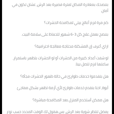
بننصحك بمغادرة المكان لفترة قصيرة بعد الرش، عشان تكون في
أمان.
كم مرة لازم أعالج بيتي لمكافحة الحشرات؟
بننصح بعمل علاج كل 3-6 شهور للحفاظ على سلامة البيت.
ازاي أعرف إن المشكلة محتاجة معالجة احترافية؟
لو شفت أعداد كبيرة من الحشرات أو لو الحشرات بتظهر باستمرار،
ساعتها لازم تتصل بينا.
هل بتقدموا خدمات طوارئ في حالة ظهور الحشرات فجأة؟
أيوة، احنا بنقدم خدمات طوارئ لأي أزمة تظهر بشكل مفاجئ.
هل ممكن أستخدم المنزل بعد المكافحة مباشرة؟
يفضل تنتظر شوية بعد الرش، بس هقول لك الوقت المحدد حسب نوع