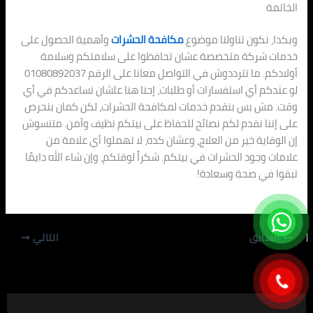
الخاتمة
وبكدا، نكون تناولنا موضوع
مكافحة الحشرات
وأهمية الحصول على
خدمات شركة متخصصة عشان تحافظوا على سلامتكم وسلامة
أولادكم. ما تترددوش في التواصل معانا على الرقم 01080892037
لو عندكم أي استفسارات أو طلبات، إحنا هنا علشان نساعدكم في أي
وقت. مش بس بنقدم خدمات لمكافحة الحشرات، لكن كمان بنحرص
على إننا نقدم لكم نصائح للحفاظ على بيتكم نظيف وآمن. متنسوش
إن الوقاية خير من العلاج، وعشان كده، لا تهملوا أي علامة من
علامات وجود الحشرات في بيتكم. شكراً لوقتكم، وإن شاء الله دايمًا
تبقوا في صحة وسعادة!
السابق
التالي