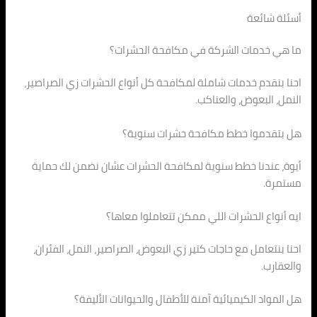
أسئلة شائعة
ما هي خدمات الشركة في مكافحة الحشرات؟
احنا بنقدم خدمات شاملة لمكافحة كل أنواع الحشرات زي الصراصير،
النمل، البعوض، والعناكب.
هل بتقدموا خطط مكافحة حشرات سنوية؟
أيوة، عندنا خطط سنوية لمكافحة الحشرات عشان نضمن لك حماية
مستمرة.
ايه أنواع الحشرات اللي ممكن تتعاملوا معاها؟
احنا بنتعامل مع حاجات كتير زي البعوض، الصراصير، النمل، الفئران،
والعقارب.
هل المواد الكيميائية آمنة للأطفال والحيوانات الأليفة؟