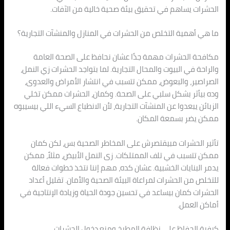
الحشرات يساهم في تحقيق بيئة صحية خالية من الآفات.
ما هي أهمية التخلص من الحشرات في المنازل والمنشآت التجارية؟
مكافحة الحشرات مهمة جدًا عشان نحافظ على الصحة العامة
والراحة في البيوت والمحال التجارية. لما بتواجد الحشرات زي النمل،
الصراصير، والبعوض، ممكن تتسبب في انتشار الأمراض والعدوى،
وده بيأثر بشكل سلبي على الصحة. وكمان، الحشرات ممكن تخلي
الزبائن يبعدوا عن المنشآت التجارية، لأن الانطباع السيء اللي بيسيبوه
ممكن يضر بسمعة المكان.
تأثير الحشرات مبيقتصرش على المخاطر الصحية بس، لكن كمان
ممكن تتسبب في تلف الممتلكات. زى النمل الأبيض، مثلاً، ممكن
يدمر البنايات الخشبية. عشان كده، مهم إننا نتخذ خطوات فعالة
للتخلص من الحشرات لمراعاة البيئة الصحية والأمان. تقليل أعداد
الحشرات كمان بيساعد في تحسين جودة الحياة وزيادة الإنتاجية في
أماكن العمل.
كيفية الحفاظ على نظافة المطبخ ومنع دخول الحشرات