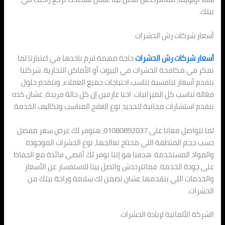
بيتك.
أسعار شركات رش الحشرات
أسعار شركات رش الحشرات
حاجة مهمة لازم ناخدها في اعتبارنا لما
نفكر في مكافحة الحشرات في البيوت أو الأماكن التجارية. شركتنا
بتقدم أسعار تنافسية تناسب احتياجات جميع العملاء، وبتقدم حلول
فعّالة تناسب كل الميزانيات. احنا عارفين إن كل حالة فريدة، عشان كده
بنقدم استشارات مجانية لتحديد نوع العلاج المناسب وتكاليف الخدمة.
لما تتواصل معانا على 01080892037، هنوفر لك عرض سعر مفصل
حسب حجم المنطقة اللي محتاج تعالجها، نوع الحشرات الموجودة
والمواد المستخدمة. هدفنا هو إننا نوفر لك أقصى فائدة مع الحفاظ
على جودة الخدمة. فماتترددش واتصل بينا للاستفسار عن الأسعار
والخدمات اللي بنقدمها عشان نضمن لك سلامة وراحة بيتك من
الحشرات.
الشركة الألمانية لإبادة الحشرات