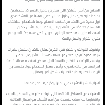
المطبخ من أكتر الأماكن اللي بتتعرض لدخول الحشرات، فمحتاجين
نحافظ عليه نظيف على طول عشان نحمي نفسنا من المشكلة دي.
أول خطوة هي التأكد من تنظيف الأسطح يوميًا باستخدام المنظفات
المناسبة، خصوصًا في الأماكن اللي بنحضر فيها الأكل. كمان
استخدام حاويات محكمة الإغلاق لتخزين الأكل مهم جدًا، لأنه بيمنع
دخول الفئران والنمل والعث.
ونشوف الفواكه والخضار قبل التخزين عشان نتاكد إن مفيش حشرات
فيها. ودايماً لازم نتخلص من الفتات وسكائب الأكل على طول،
ونمسح الأرضيات بانتظام. بالنسبة للبق، ممكن نستخدم مصائد خاصة
لمراقبته في حالة ظهوره. وأخيرًا، يفضل استخدام مواد طبيعية زي
الزيوت العطرية لطرد الحشرات بشكل آمن وفعال.
أسباب انتشار الحشرات في المنزل وكيفية الوقاية منها
الحشرات من المشاكل الشائعة اللي بتواجه كتير من الأسر في البيوت،
وانتشارها ليه أسباب متعددة. من أهم الأسباب هو إهمال النظافة،
لأن الأماكن اللي مليانة فتات وأترابة بيكون مكان مناسب لتكاثر