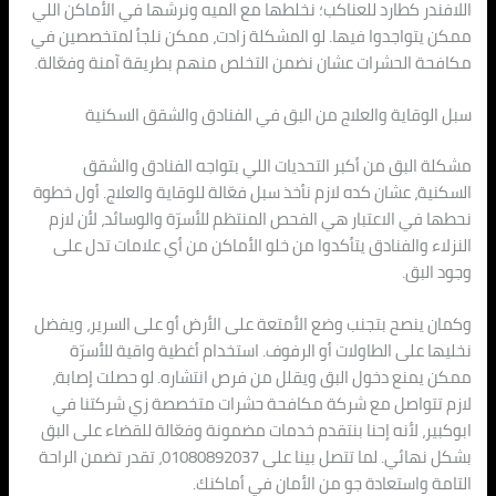
اللافندر كطارد للعناكب؛ نخلطها مع الميه ونرشها في الأماكن اللي
ممكن يتواجدوا فيها. لو المشكلة زادت، ممكن نلجأ لمتخصصين في
مكافحة الحشرات عشان نضمن التخلص منهم بطريقة آمنة وفعّالة.
سبل الوقاية والعلاج من البق في الفنادق والشقق السكنية
مشكلة البق من أكبر التحديات اللي بتواجه الفنادق والشقق
السكنية، عشان كده لازم نأخذ سبل فعّالة للوقاية والعلاج. أول خطوة
نحطها في الاعتبار هي الفحص المنتظم للأسرّة والوسائد، لأن لازم
النزلاء والفنادق يتأكدوا من خلو الأماكن من أي علامات تدل على
وجود البق.
وكمان ينصح بتجنب وضع الأمتعة على الأرض أو على السرير، ويفضل
نخليها على الطاولات أو الرفوف. استخدام أغطية واقية للأسرّة
ممكن يمنع دخول البق ويقلل من فرص انتشاره. لو حصلت إصابة،
لازم تتواصل مع شركة مكافحة حشرات متخصصة زي شركتنا في
ابوكبير، لأنه إحنا بنتقدم خدمات مضمونة وفعّالة للقضاء على البق
بشكل نهائي. لما تتصل بينا على 01080892037، تقدر تضمن الراحة
التامة واستعادة جو من الأمان في أماكنك.