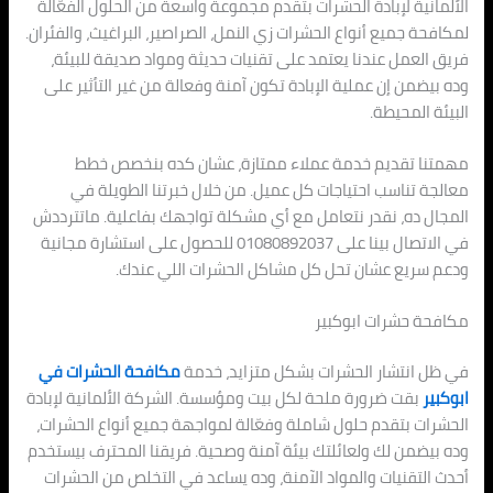
الألمانية لإبادة الحشرات بتقدم مجموعة واسعة من الحلول الفعّالة
لمكافحة جميع أنواع الحشرات زي النمل، الصراصير، البراغيث، والفئران.
فريق العمل عندنا يعتمد على تقنيات حديثة ومواد صديقة للبيئة،
وده بيضمن إن عملية الإبادة تكون آمنة وفعالة من غير التأثير على
البيئة المحيطة.
مهمتنا تقديم خدمة عملاء ممتازة، عشان كده بنخصص خطط
معالجة تناسب احتياجات كل عميل. من خلال خبرتنا الطويلة في
المجال ده، نقدر نتعامل مع أي مشكلة تواجهك بفاعلية. ماتترددش
في الاتصال بينا على 01080892037 للحصول على استشارة مجانية
ودعم سريع عشان تحل كل مشاكل الحشرات اللي عندك.
مكافحة حشرات ابوكبير
في ظل انتشار الحشرات بشكل متزايد، خدمة
مكافحة الحشرات في
ابوكبير
بقت ضرورة ملحة لكل بيت ومؤسسة. الشركة الألمانية لإبادة
الحشرات بتقدم حلول شاملة وفعّالة لمواجهة جميع أنواع الحشرات،
وده بيضمن لك ولعائلتك بيئة آمنة وصحية. فريقنا المحترف بيستخدم
أحدث التقنيات والمواد الآمنة، وده يساعد في التخلص من الحشرات