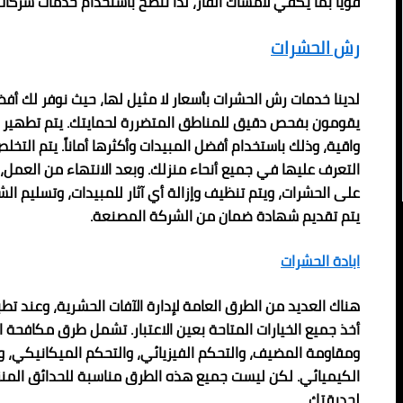
قويًا بما يكفي لامساك الفأر، لذا ننصح باستخدام خدمات شركا
رش الحشرات
لدينا خدمات رش الحشرات بأسعار لا مثيل لها، حيث نوفر لك أفض
يقومون بفحص دقيق للمناطق المتضررة لحمايتك. يتم تطهير هذ
واقية، وذلك باستخدام أفضل المبيدات وأكثرها أماناً. يتم التخل
التعرف عليها في جميع أنحاء منزلك. وبعد الانتهاء من العمل، 
على الحشرات، ويتم تنظيف وإزالة أي آثار للمبيدات، وتسليم الش
يتم تقديم شهادة ضمان من الشركة المصنعة.
ابادة الحشرات
هناك العديد من الطرق العامة لإدارة الآفات الحشرية، وعند ت
أخذ جميع الخيارات المتاحة بعين الاعتبار. تشمل طرق مكافحة ال
ومقاومة المضيف، والتحكم الفيزيائي، والتحكم الميكانيكي، و
الكيميائي. لكن ليست جميع هذه الطرق مناسبة للحدائق المنزل
لحديقتك.