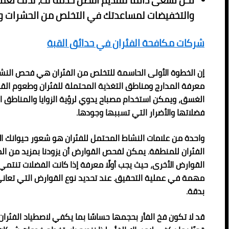
نحن نسعى دائمًا لتقديم أفضل خدمة لك، لذلك نعم
والتخفيضات لمساعدتك في التخلص من الحشرات وا
شركات مكافحة الفئران في حدائق القبة
إن الخطوة الأولى الحاسمة للتخلص من الفئران هي فحص النش
معرفة المدارج ومناطق التغذية المحتملة للفئران وطعوم ال
الغسق، ويمكن استخدام مصباح يدوي لرؤية الزوايا والمناطق الم
فضلاتها والأضرار التي تسببها وجودها.
واحدة من علامات النشاط المحتمل للفئران هو شعور حيوانك الألي
الفئران للمنطقة. يمكن لفحص القوارض أن يزودنا بمزيد من ا
القوارض الأخرى، حيث يجب أولًا معرفة إذا كانت الفضلات تنتمي 
مهمة في عملية التحقيق. عند تحديد نوع القوارض التي تعاني
بدقة.
قد لا تكون فخ الفأر بحجمها حساسًا بما يكفي لاصطياد الفئران،