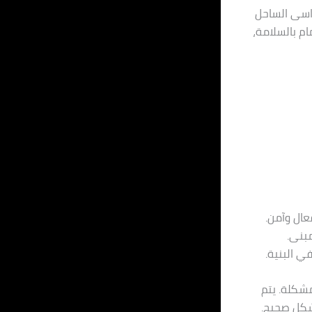
راسى الساحل
م بالسلامة،
ال وآمن.
مبنى.
ي البنية.
شكلة. يتم
بشكل صحيح.