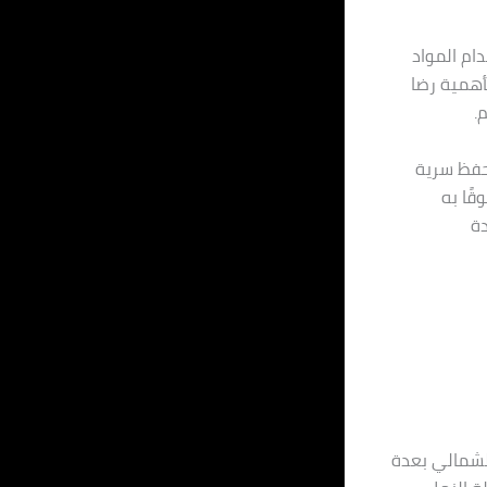
ام المواد
أهمية رضا
.
بحفظ سرية
قًا به
ة
لشمالي بعدة