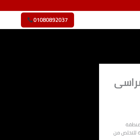
01080892037
 مراسى
 منطقة
ة للتخلص من