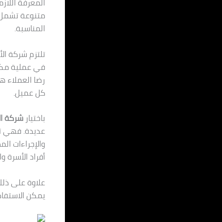
المعرفة اللاز
متنوعة تشمل ا
المناسبة.
تلتزم شركة الأ
في عملية مكاف
رضا العملاء هد
كل عميل.
باختيار
شركة ال
عديدة. فهي تس
والإجراءات ال
أفراد الأسرة وا
علاوة على ذلك
يمكن الاستفاد