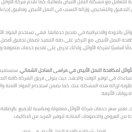
مة للتعامل مع مشكلة النمل الأبيض بفعالية. كما تقدم شركة الأوائل
لتحقيق والتشخيص، وإزالة التسبب في النمل الأبيض، وتطبيق إجراءات
وائل بالجودة والاحترافية في تقديم خدماتها. فهي تستخدم المواد الآ
حة النمل الأبيض، مع التركيز على دقة التنفيذ لضمان تحقيق أفضل الن
فًا أساسيًا لشركة الأوائل، ولذلك تحرص على تقديم خدمات متفوقة وفق
أوائل لمكافحة النمل الأبيض في مراسى الساحل الشمالي
، ستستفيد
اعدك في توفير الوقت والجهد، حيث يتولى فريق الشركة كافة التح
مطلوبة لإزالة هذه المشكلة عنك. كما يضمن استخدام المواد الآمنة وا
لحيوانات الأليفة.
، تعتبر سعر خدمات شركة الأوائل معقولة ومناسبة للجميع. بالإضافة 
ة من العروض والخصومات المتاحة لتوفير المزيد من التكاليف.