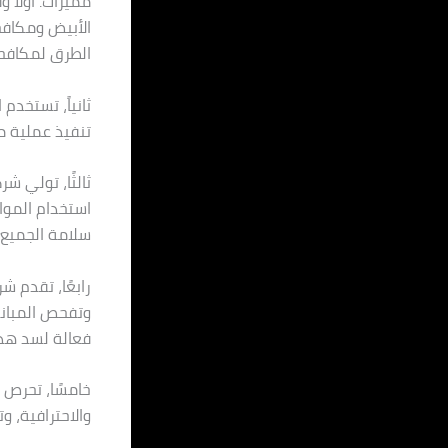
مميزات. أولاً
الأبيض ومكافحت
الطرق لمكافح
ثانياً، تستخد
تنفيذ عملية م
ثالثًا، تولي شر
استخدام المواد
سلامة الجميع.
رابعًا، تقدم ش
وتفحص المباني
فعالة لسد هذه
خامسًا، تحرص 
والاحترافية، و