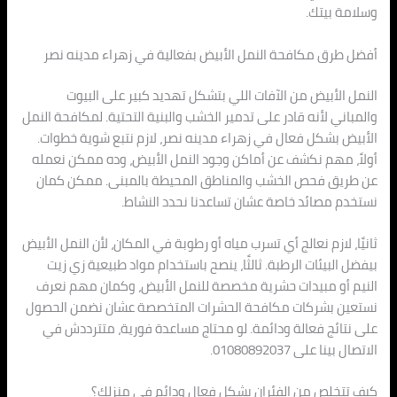
وسلامة بيتك.
أفضل طرق مكافحة النمل الأبيض بفعالية في زهراء مدينه نصر
النمل الأبيض من الآفات اللي بتشكل تهديد كبير على البيوت
والمباني لأنه قادر على تدمير الخشب والبنية التحتية. لمكافحة النمل
الأبيض بشكل فعال في زهراء مدينه نصر، لازم نتبع شوية خطوات.
أولاً، مهم نكشف عن أماكن وجود النمل الأبيض، وده ممكن نعمله
عن طريق فحص الخشب والمناطق المحيطة بالمبنى. ممكن كمان
نستخدم مصائد خاصة عشان تساعدنا نحدد النشاط.
ثانيًا، لازم نعالج أي تسرب مياه أو رطوبة في المكان، لأن النمل الأبيض
بيفضل البيئات الرطبة. ثالثًا، ينصح باستخدام مواد طبيعية زي زيت
النيم أو مبيدات حشرية مخصصة للنمل الأبيض، وكمان مهم نعرف
نستعين بشركات مكافحة الحشرات المتخصصة عشان نضمن الحصول
على نتائج فعالة ودائمة. لو محتاج مساعدة فورية، متترددش في
الاتصال بينا على 01080892037.
كيف تتخلص من الفئران بشكل فعال ودائم في منزلك؟