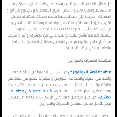
حل فعّال. الفحص الدوري للبيت يساعد في اكتشاف أي مشاكل قبل
ما تتفاقم، والخبرا يعرفوا أفضل الطرق للتعامل مع كل نوع من أنواع
الحشرات. الشركة اللي بنتكلم عنها بتقدم خدمات متكاملة تشمل
تقييم دقيق للمشكلة واستخدام مواد آمنة وفعّالة. تقدر تتصل بينا
في أي وقت على الرقم 01080892037 للحصول على استشارة
شاملة. إحنا هنا عشان نتأكد إن بيتك خالي من الحشرات وأفراد أسرتك
في أمان دائم. ماتترددش في التواصل معانا، إحنا نضمن لك الراحة
والطمأنينة في بيئتك المنزلية.
مكافحة الحشرات والقوارض
مكافحة الحشرات والقوارض
جزء أساسي للحفاظ على بيئة صحية
وآمنة في البيوت والمكاتب. القوارض والحشرات بتنمو في بيئات غير
نظيفة وبتدور على الأكل والمأوى، وده ممكن يسبب مشاكل صحية
ومادية كتير. عشان كده، الاستعانة ب
شركة متخصصة في مكافحة
الحشرات
. من خلال التواصل معانا على الرقم 01080892037، هنقدر
نوفر لك حل شامل لمشاكل الحشرات والقوارض.
شركتنا بتقدم مجموعة متنوعة من الخدمات اللي تشمل الفحص