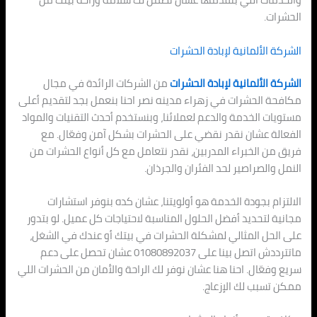
الحشرات.
الشركة الألمانية لإبادة الحشرات
الشركة الألمانية لإبادة الحشرات
من الشركات الرائدة في مجال
مكافحة الحشرات في زهراء مدينه نصر احنا بنعمل بجد لتقديم أعلى
مستويات الخدمة والدعم لعملائنا، وبنستخدم أحدث التقنيات والمواد
الفعالة عشان نقدر نقضي على الحشرات بشكل آمن وفعّال. مع
فريق من الخبراء المدربين، نقدر نتعامل مع كل أنواع الحشرات من
النمل والصراصير لحد الفئران والجرذان.
الالتزام بجودة الخدمة هو أولويتنا، عشان كده بنوفر استشارات
مجانية لتحديد أفضل الحلول المناسبة لاحتياجات كل عميل. لو بتدور
على الحل المثالي لمشكلة الحشرات في بيتك أو عندك في الشغل،
ماتترددش اتصل بينا على 01080892037 عشان تحصل على دعم
سريع وفعّال. احنا هنا عشان نوفر لك الراحة والأمان من الحشرات اللي
ممكن تسبب لك الإزعاج.