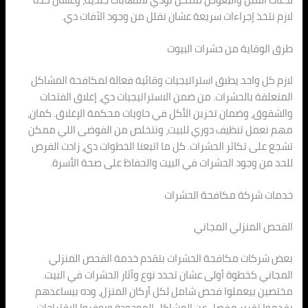
لازم نتخذ إجراءات سريعة عشان نقلل من وجود الآفات دي.
طرق الوقاية من حشرات البيوت
لازم كل واحد يطبق استراتيجيات وقائية فعالة لمكافحة المشاكل
المتعلقة بالحشرات. من ضمن الاستراتيجيات دي، إغلاق الفتحات
والشقوق، وضمان تخزين الأكل في حاويات محكمة الإغلاق. كمان،
مهم نعمل تنظيف دوري للبيت، ونتخلص من الفوضى اللي ممكن
تشجع على تكاثر الحشرات. كل ما اتبعنا الخطوات دي، زادت الفرص
للحد من وجود الحشرات في البيت والحفاظ على صحة الأسرة.
خدمات شركة مكافحة الحشرات
الفحص المنزلي المجاني
بعض شركات مكافحة الحشرات بتقدم خدمة الفحص المنزلي
المجاني كخطوة أولى عشان تحدد نوع وآثار الحشرات في البيت.
مختصين بيعملوا فحص شامل لكل أركان المنزل، وده بيساعدهم
يقدموا تقرير مفصل عن المشاكل الموجودة ويوفروا الاقتراحات