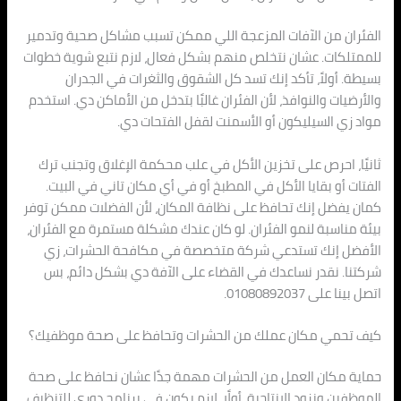
الفئران من الآفات المزعجة اللي ممكن تسبب مشاكل صحية وتدمير
للممتلكات. عشان نتخلص منهم بشكل فعال، لازم نتبع شوية خطوات
بسيطة. أولاً، تأكد إنك تسد كل الشقوق والثغرات في الجدران
والأرضيات والنوافذ، لأن الفئران غالبًا بتدخل من الأماكن دي. استخدم
مواد زي السيليكون أو الأسمنت لقفل الفتحات دي.
ثانيًا، احرص على تخزين الأكل في علب محكمة الإغلاق وتجنب ترك
الفتات أو بقايا الأكل في المطبخ أو في أي مكان تاني في البيت.
كمان يفضل إنك تحافظ على نظافة المكان، لأن الفضلات ممكن توفر
بيئة مناسبة لنمو الفئران. لو كان عندك مشكلة مستمرة مع الفئران،
الأفضل إنك تستدعي شركة متخصصة في مكافحة الحشرات، زي
شركتنا. نقدر نساعدك في القضاء على الآفة دي بشكل دائم، بس
اتصل بينا على 01080892037.
كيف تحمي مكان عملك من الحشرات وتحافظ على صحة موظفيك؟
حماية مكان العمل من الحشرات مهمة جدًا عشان نحافظ على صحة
الموظفين ونزود الإنتاجية. أولًا، لازم يكون في برنامج دوري للتنظيف