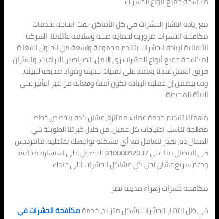
مكافحة جميع أنواع الحشرات
مع زيادة انتشار الحشرات في كل الأماكن، بقت الحاجة لخدمات
مكافحة الحشرات ضرورية لحماية صحة وسلامة عائلاتنا. الشركة
الألمانية لإبادة الحشرات بتقدم مجموعة واسعة من الحلول الفعّالة
لمكافحة جميع أنواع الحشرات زي النمل، الصراصير، البراغيث، والفئران.
فريق العمل عندنا يعتمد على تقنيات حديثة ومواد صديقة للبيئة،
وده بيضمن إن عملية الإبادة تكون آمنة وفعالة من غير التأثير على
البيئة المحيطة.
مهمتنا تقديم خدمة عملاء ممتازة، عشان كده بنخصص خطط
معالجة تناسب احتياجات كل عميل. من خلال خبرتنا الطويلة في
المجال ده، نقدر نتعامل مع أي مشكلة تواجهك بفاعلية. ماتترددش
في الاتصال بينا على 01080892037 للحصول على استشارة مجانية
ودعم سريع عشان تحل كل مشاكل الحشرات اللي عندك.
مكافحة حشرات زهراء مدينه نصر
في ظل انتشار الحشرات بشكل متزايد، خدمة
مكافحة الحشرات في