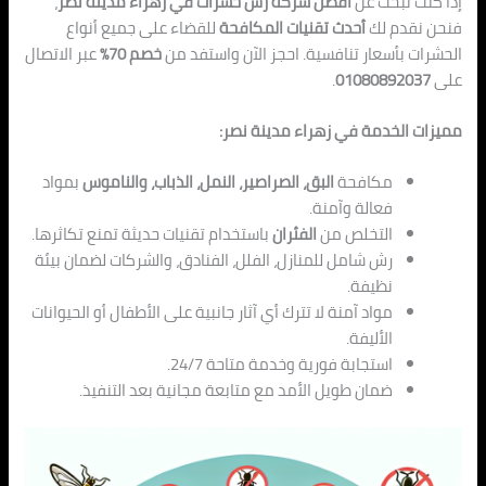
إذا كنت تبحث عن
أفضل شركة رش حشرات في زهراء مدينة نصر
،
فنحن نقدم لك
أحدث تقنيات المكافحة
للقضاء على جميع أنواع
الحشرات بأسعار تنافسية. احجز الآن واستفد من
خصم 70%
عبر الاتصال
على
01080892037
.
مميزات الخدمة في زهراء مدينة نصر:
مكافحة
البق، الصراصير، النمل، الذباب، والناموس
بمواد
فعالة وآمنة.
التخلص من
الفئران
باستخدام تقنيات حديثة تمنع تكاثرها.
رش شامل للمنازل، الفلل، الفنادق، والشركات لضمان بيئة
نظيفة.
مواد آمنة لا تترك أي آثار جانبية على الأطفال أو الحيوانات
الأليفة.
استجابة فورية وخدمة متاحة 24/7.
ضمان طويل الأمد مع متابعة مجانية بعد التنفيذ.