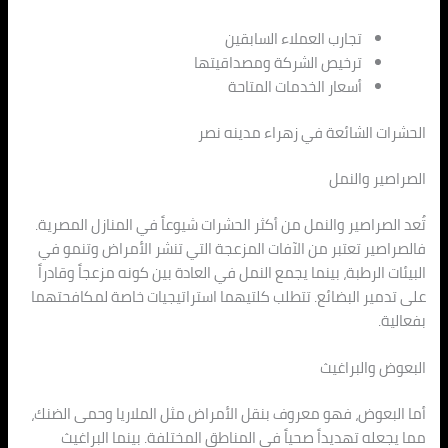
تجارب العملاء السابقين
ترخيص الشركة ومصداقيتها
أسعار الخدمات المتاحة
الحشرات الشائعة في زهراء مدينه نصر
الصراصير والنمل
تُعد الصراصير والنمل من أكثر الحشرات شيوعاً في المنازل المصرية.
فالصراصير تعتبر من الآفات المزعجة التي تنشر الأمراض وتنمو في
البيئات الرطبة، بينما يجمع النمل في العادة بين كونه مزعجاً وقادراً
على تدمير البضائع. تتطلب كلتيهما استراتيجيات خاصة لمكافحتهما
بفعالية.
البعوض والبراغيث
أما البعوض، فهو معروف بنقل الأمراض مثل الملاريا وحمى الضنك،
مما يجعله تهديداً صحياً في المناطق المختلفة. بينما البراغيث