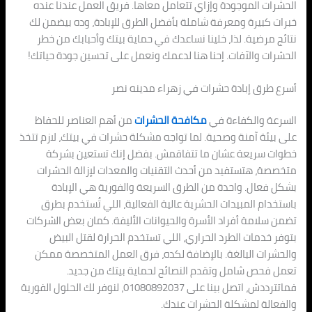
الحشرات الموجودة وإزاي تتعامل معاها. فريق العمل عندنا عنده
خبرات كبيرة ومعرفة شاملة بأفضل الطرق للإبادة، وده بيضمن لك
نتائج مرضية. لذا، خلينا نساعدك في حماية بيتك وأحبابك من خطر
الحشرات والآفات. إحنا هنا لدعمك ونعمل على تحسين جودة حياتك!
أسرع طرق إبادة حشرات في زهراء مدينه نصر
السرعة والكفاءة في
مكافحة الحشرات
من أهم العناصر للحفاظ
على بيئة آمنة وصحية. لما تواجه مشكلة حشرات في بيتك، لازم تتخذ
خطوات سريعة عشان ما تتفاقمش. بفضل إنك تستعين بشركة
متخصصة، هتستفيد من أحدث التقنيات والمعدات لإزالة الحشرات
بشكل فعال. واحدة من الطرق السريعة والفورية هي الإبادة
باستخدام المبيدات الحشرية عالية الفعالية، اللي تُستخدم بطرق
تضمن سلامة أفراد الأسرة والحيوانات الأليفة. كمان بعض الشركات
بتوفر خدمات الطرد الحراري، اللي تستخدم الحرارة لقتل البيض
والحشرات البالغة. بالإضافة لكده، فرق العمل المتخصصة ممكن
تعمل فحص شامل وتقدم النصائح لحماية بيتك من جديد.
فماتترددش، اتصل بينا على 01080892037، لنوفر لك الحلول الفورية
والفعالة لمشكلة الحشرات عندك.