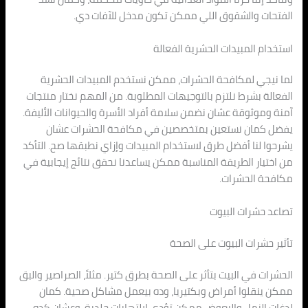
الفتحات والشقوق اللي ممكن تكون مدخل للآفات دي.
استخدام المبيدات الحشرية الفعالة
لما نيجي لمكافحة الحشرات، ممكن نستخدم المبيدات الحشرية
الفعالة بشرط نلتزم بالتوجيهات المطلوبة. من المهم نختار منتجات
آمنة وموثوقة عشان نضمن سلامة أفراد الأسرة والحيوانات الأليفة.
يفضل كمان نستعين بمتخصصين في مكافحة الحشرات عشان
يشرحوا لنا أفضل طرق لاستخدام المبيدات وإزاي نطبقها صح. التأكد
من اختيار الطريقة المناسبة ممكن يساعدنا نحقق نتائج إيجابية في
مكافحة الحشرات.
تصاعد حشرات البيوت
تأثير حشرات البيوت على الصحة
الحشرات في البيت بتأثر على الصحة بطرق كتير. مثلاً، الصراصير والبق
ممكن ينقلوا أمراض وبكتيريا، وده بيعمل مشاكل صحية. كمان
لدغات النمل والبعوض ممكن تؤدي لالتهابات جلدية، وعشان كده