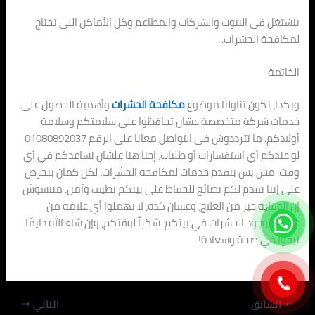
بنشتغل في البيوت والشركات والمطاعم وكل الأماكن اللي تحتاج
لمكافحة الحشرات.
الخاتمة
وبكدا، نكون تناولنا موضوع
مكافحة الحشرات
وأهمية الحصول على
خدمات شركة متخصصة عشان تحافظوا على سلامتكم وسلامة
أولادكم. ما تترددوش في التواصل معانا على الرقم 01080892037
لو عندكم أي استفسارات أو طلبات، إحنا هنا علشان نساعدكم في أي
وقت. مش بس بنقدم خدمات لمكافحة الحشرات، لكن كمان بنحرص
على إننا نقدم لكم نصائح للحفاظ على بيتكم نظيف وآمن. متنسوش
إن الوقاية خير من العلاج، وعشان كده، لا تهملوا أي علامة من
علامات وجود الحشرات في بيتكم. شكراً لوقتكم، وإن شاء الله دايمًا
تبقوا في صحة وسعادة!
السابق
التالي