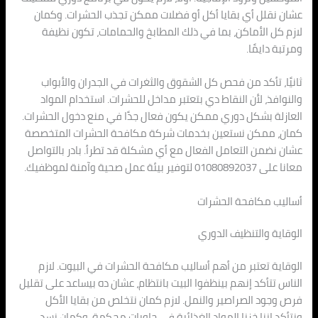
عشان نقلل أي بقايا أكل أو فضلات ممكن تجذب الحشرات. وكمان
لازم كل الأماكن، بما في ذلك المطابخ والحمامات، تكون نظيفة
ومرتبة دايمًا.
ثانيًا، تأكد من فحص كل الشقوق والثغرات في الجدران والأبواب
والنوافذ، لأن النقاط دي بتعتبر مداخل للحشرات. استخدام المواد
العازلة بشكل دوري ممكن يكون فعال جدًا في منع دخول الحشرات.
كمان، ممكن نستعين بخدمات شركة مكافحة الحشرات المتخصصة
عشان نضمن التعامل الفعال مع أي مشكلة قد تطرأ. بادر بالتواصل
معانا على 01080892037 لتوفير بيئة عمل صحية وآمنة لموظفيك.
أساليب مكافحة الحشرات
الوقاية والتنظيف الدوري
الوقاية تعتبر من أهم أساليب مكافحة الحشرات في البيوت. لازم
الناس تتأكد إنهم بينظفوا البيت بانتظام، عشان ده بيساعد على تقليل
فرص وجود الصراصير والنمل. لازم كمان نتخلص من بقايا الأكل
ونتأكد إننا خزنا المواد الغذائية في حاويات محكمة، وكمان نسد