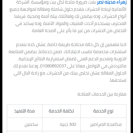
زهراء مدينه نصر
بقت ضرورة ملحة لكل بيت ومؤسسة. الشركة
الألمانية لإبادة الحشرات بتقدم حلول شاملة وفعّالة لمواجهة جميع
أنواع الحشرات، وده بيضمن لك ولعائلتك بيئة آمنة وصحية. فريقنا
المحترف بيستخدم أحدث التقنيات والمواد الآمنة، وده يساعد في
التخلص من الحشرات من غير ما يأثر على الصحة العامة.
احنا فاهمين إن كل حالة محتاجة طريقة خاصة، عشان كده بنقدم
استشارات مخصصة تناسب احتياجاتك. ضمن خدماتنا، بنضمن المتابعة
الدورية وتقديم الدعم الفني لضمان استمرارية النتائج الإيجابية.
ماتترددش في التواصل معانا على 01080892037، ودعنا نقدم لك
الحلول الفعّالة عشان تخلص بيتك من الحشرات، مع راحة البال اللي
تستحقها.
مقارنة بين الخدمات المتاحة
نوع الخدمة
تكلفة الخدمة
مدة التنفيذ
مكافحة الصراصير
300 جنيه
ساعتين