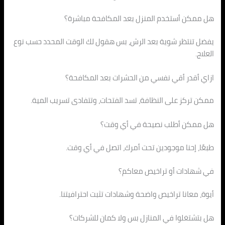
هل ممكن أستخدم المنزل بعد المكافحة مباشرة؟
يفضل تنتظر شوية بعد الرش، بس هقول لك الوقت المحدد حسب نوع
العلاج.
ازاي أقدر أقي نفسي من الحشرات بعد المكافحة؟
ممكن تركز على النظافة، تسد الفتحات، وتتفادى تسريب المية.
هل ممكن أطلب نصيحة في أي وقت؟
طبعًا، إحنا موجودين تحت أمرك، اتصل في أي وقت.
في شهادات أو تراخيص معاكم؟
أيوة، معانا تراخيص واضحة وشهادات تثبت احترافيتنا.
هل بتشتغلوا في المنازل بس ولا كمان للشركات؟