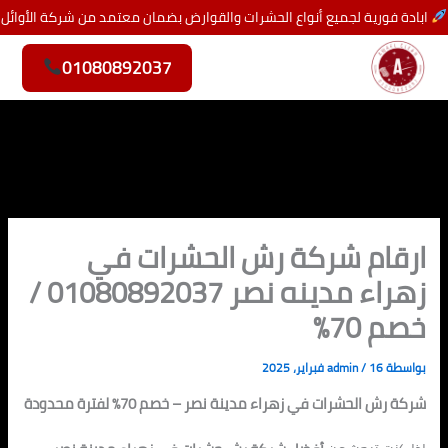
خطي
ابادة فورية لجميع أنواع الحشرات والقوارض بضمان معتمد من شركة الأوائل
لى
لمحتوى
01080892037
ارقام شركة رش الحشرات في
زهراء مدينه نصر 01080892037 /
خصم 70%
بواسطة
16 فبراير، 2025
/
admin
شركة رش الحشرات في زهراء مدينة نصر – خصم 70% لفترة محدودة