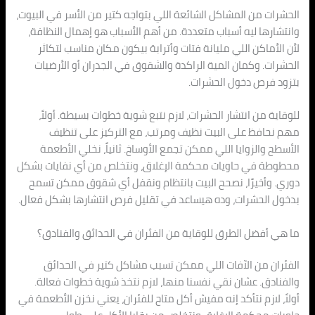
الحشرات من المشاكل الشائعة اللي بتواجه كتير من الأسر في البيوت،
وانتشارها ليه أسباب متعددة. من أهم الأسباب هو إهمال النظافة،
لأن الأماكن اللي مليانة فتات وأترابة بيكون مكان مناسب لتكاثر
الحشرات. وكمان المية الراكدة والشقوق في الجدران أو الأرضيات
بتزود فرص دخول الحشرات.
للوقاية من انتشار الحشرات، لازم نتبع شوية خطوات بسيطة. أولاً،
مهم نحافظ على البيت نظيف ومرتب، مع التركيز على تنظيف
الأسطح والزوايا اللي ممكن تجمع الأوساخ. ثانياً، نخلي الأطعمة
محطوطة في حاويات محكمة الإغلاق، ونتخلص من أي نفايات بشكل
دوري. وأخيرًا، نصحح البيت بانتظام ونقفل أي شقوق ممكن تسمح
بدخول الحشرات، وده هيساعد في تقليل فرص انتشارها بشكل فعال.
ما هي أفضل الطرق للوقاية من الفئران في الحدائق والفنادق؟
الفئران من الآفات اللي ممكن تسبب مشاكل كتير في الحدائق
والفنادق. عشان نقي نفسنا منها، لازم نتخذ شوية خطوات فعالة.
أولاً، لازم نتأكد إنه مفيش أكل متاح للفئران، يعني نخزن الأطعمة في