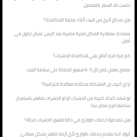
نحسب لك السعر بالتفصيل.
هل محتاج أخرج من البيت أثناء عملية المكافحة؟
بننصحك بمغادرة المكان لفترة قصيرة بعد الرش، عشان تكون في
أمان.
كم مرة لازم أعالج بيتي لمكافحة الحشرات؟
بننصح بعمل علاج كل 3-6 شهور للحفاظ على سلامة البيت.
ازاي أعرف إن المشكلة محتاجة معالجة احترافية؟
لو شفت أعداد كبيرة من الحشرات أو لو الحشرات بتظهر باستمرار،
ساعتها لازم تتصل بينا.
هل بتقدموا خدمات طوارئ في حالة ظهور الحشرات فجأة؟
أيوة، احنا بنقدم خدمات طوارئ لأي أزمة تظهر بشكل مفاجئ.