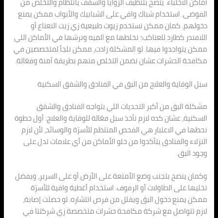
أماكن الاختباء. ينصح بتنظيف الزوايا والسقف بانتظام والتخلص من
الفوضى. استخدام شباك واقي على الشبابيك والأبواب ممكن يمنع
دخولهم. كمان ممكن نستخدم زيوت طبيعية زي زيت النعناع أو
اللافندر كطارد للعناكب؛ نخلطها مع الميه ونرشها في الأماكن اللي
ممكن يتواجدوا فيها. لو المشكلة زادت، ممكن نلجأ لمتخصصين في
مكافحة الحشرات عشان نضمن التخلص منهم بطريقة آمنة وفعّالة.
سبل الوقاية والعلاج من البق في الفنادق والشقق السكنية
مشكلة البق من أكبر التحديات اللي بتواجه الفنادق والشقق
السكنية، عشان كده لازم نأخذ سبل فعّالة للوقاية والعلاج. أول خطوة
نحطها في الاعتبار هي الفحص المنتظم للأسرّة والوسائد، لأن لازم
النزلاء والفنادق يتأكدوا من خلو الأماكن من أي علامات تدل على
وجود البق.
وكمان ينصح بتجنب وضع الأمتعة على الأرض أو على السرير، ويفضل
نخليها على الطاولات أو الرفوف. استخدام أغطية واقية للأسرّة
ممكن يمنع دخول البق ويقلل من فرص انتشاره. لو حصلت إصابة،
لازم تتواصل مع شركة مكافحة حشرات متخصصة زي شركتنا في