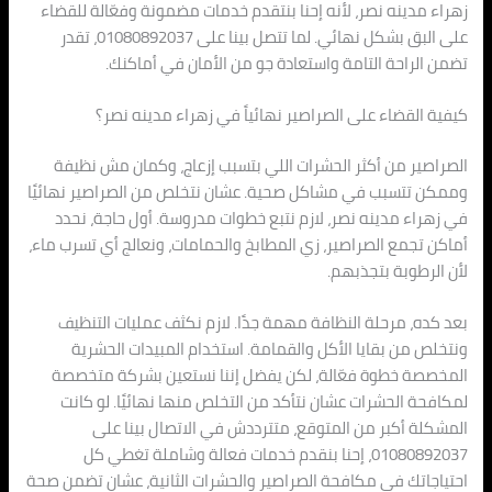
زهراء مدينه نصر، لأنه إحنا بنتقدم خدمات مضمونة وفعّالة للقضاء
على البق بشكل نهائي. لما تتصل بينا على 01080892037، تقدر
تضمن الراحة التامة واستعادة جو من الأمان في أماكنك.
كيفية القضاء على الصراصير نهائياً في زهراء مدينه نصر؟
الصراصير من أكثر الحشرات اللي بتسبب إزعاج، وكمان مش نظيفة
وممكن تتسبب في مشاكل صحية. عشان نتخلص من الصراصير نهائيًا
في زهراء مدينه نصر، لازم نتبع خطوات مدروسة. أول حاجة، نحدد
أماكن تجمع الصراصير، زي المطابخ والحمامات، ونعالج أي تسرب ماء،
لأن الرطوبة بتجذبهم.
بعد كده، مرحلة النظافة مهمة جدًا. لازم نكثف عمليات التنظيف
ونتخلص من بقايا الأكل والقمامة. استخدام المبيدات الحشرية
المخصصة خطوة فعّالة، لكن يفضل إننا نستعين بشركة متخصصة
لمكافحة الحشرات عشان نتأكد من التخلص منها نهائيًا. لو كانت
المشكلة أكبر من المتوقع، متترددش في الاتصال بينا على
01080892037، إحنا بنقدم خدمات فعالة وشاملة تغطي كل
احتياجاتك في مكافحة الصراصير والحشرات الثانية، عشان تضمن صحة