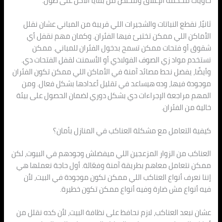
حاويات محكمة الإغلاق ونتخلص من بقايا الأكل على طول.
ثانيًا، نقطع النباتات والشجيرات اللي قريبة من المباني عشان نقلل
الأماكن اللي ممكن تختبئ فيها الفئران. وكمان مهم نقفل أي
شقوق أو فتحات ممكن تسمح بدخول الفئران للمباني. ممكن
نستخدم مواد زي الصوف الفولاذي أو الأسمنت لقفل الفتحات دي.
وأيضًا، يفضل نحط مصائد آمنة في الأماكن اللي ممكن تكون الفئران
موجودة فيها، وده هيساعد في تقليل أعدادها بشكل فعال. ومن
المهم مراجعة الإجراءات دي بشكل دوري لضمان الحصول على بيئة
خالية من الفئران.
كيفية التعامل مع مشكلة العناكب في المنازل بأمان؟
العناكب من الزوار المزعجين اللي ميفضلش وجودهم في البيوت، لكن
ممكن نتعامل معاهم بطريقة آمنة وفعّالة. أول حاجة نعملها هي
إننا نعرف أنواع العناكب اللي ممكن تكون موجودة في البيت، لأن
فيه أنواع مش ضارة وفيه أنواع ممكن تكون خطيرة.
عشان نبعد العناكب، لازم نحافظ على نظافة البيت، لأن كده نقلل من