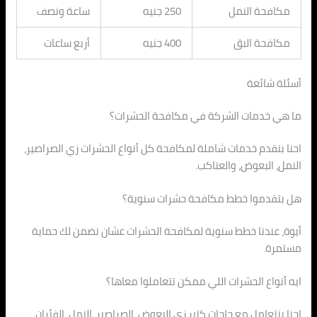
مكافحة النمل
250 جنيه
ساعة ونصف
مكافحة البق
400 جنيه
أربع ساعات
أسئلة شائعة
ما هي خدمات الشركة في مكافحة الحشرات؟
احنا بنقدم خدمات شاملة لمكافحة كل أنواع الحشرات زي الصراصير،
النمل، البعوض، والعناكب.
هل بتقدموا خطط مكافحة حشرات سنوية؟
أيوة، عندنا خطط سنوية لمكافحة الحشرات عشان نضمن لك حماية
مستمرة.
ايه أنواع الحشرات اللي ممكن تتعاملوا معاها؟
احنا بنتعامل مع حاجات كتير زي البعوض، الصراصير، النمل، الفئران،