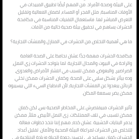
على البيئة وصحة الأفراد. من المهم أيضًا تطبيق المبيدات في
الأوقات المناسبة، مثل الفجر أو المساء، لضمان الفعالية وتقليل
التعرض المباشر لها. فاستعمال التقنيات المناسبة في مكافحة
الحشرات يساهم في تحقيق بيئة صحية خالية من الآفات.
ما هي أهمية التخلص من الحشرات في المنازل والمنشآت التجارية؟
مكافحة الحشرات مهمة جدًا عشان نحافظ على الصحة العامة
والراحة في البيوت والمحال التجارية. لما بتواجد الحشرات زي النمل،
الصراصير، والبعوض، ممكن تتسبب في انتشار الأمراض والعدوى،
وده بيأثر بشكل سلبي على الصحة. وكمان، الحشرات ممكن تخلي
الزبائن يبعدوا عن المنشآت التجارية، لأن الانطباع السيء اللي بيسيبوه
ممكن يضر بسمعة المكان.
تأثير الحشرات مبيقتصرش على المخاطر الصحية بس، لكن كمان
ممكن تتسبب في تلف الممتلكات. زى النمل الأبيض، مثلاً، ممكن
يدمر البنايات الخشبية. عشان كده، مهم إننا نتخذ خطوات فعالة
للتخلص من الحشرات لمراعاة البيئة الصحية والأمان. تقليل أعداد
الحشرات كمان بيساعد في تحسين جودة الحياة وزيادة الإنتاجية في