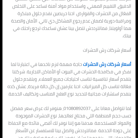
الدقيق، التقييم المهني، واستخدام مواد آمنة تساعد على التخلص
الفعّال من الحشرات والقوارض. احنا حريصين نقدم حلول مبتكرة
ومراقبة دورية لضمان عدم رجوع المشاكل دي تاني. الأمان والصحة
هما أولويتنا، فماتترددش تتصل بينا عشان نساعدك ترجع راحتك في
بيتك.
أسعار شركات رش الحشرات
أسعار شركات رش الحشرات
حاجة مهمة لازم ناخدها في اعتبارنا لما
نفكر في مكافحة الحشرات في البيوت أو الأماكن التجارية. شركتنا
بتقدم أسعار تنافسية تناسب احتياجات جميع العملاء، وبتقدم حلول
فعّالة تناسب كل الميزانيات. احنا عارفين إن كل حالة فريدة، عشان كده
بنقدم استشارات مجانية لتحديد نوع العلاج المناسب وتكاليف الخدمة.
لما تتواصل معانا على 01080892037، هنوفر لك عرض سعر مفصل
حسب حجم المنطقة اللي محتاج تعالجها، نوع الحشرات الموجودة
والمواد المستخدمة. هدفنا هو إننا نوفر لك أقصى فائدة مع الحفاظ
على جودة الخدمة. فماتترددش واتصل بينا للاستفسار عن الأسعار
والخدمات اللي بنقدمها عشان نضمن لك سلامة وراحة بيتك من