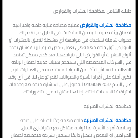
دليلك الشامل لمكافحة الحشرات والقوارض
مكافحة الحشرات والقوارض
عملية محتاجة عناية خاصة واحترافية
لضمان بيئة صحية خالية من المشكلات. في الدليل ده، نقدم لك
خطوات شاملة تساعدك في مواجهة أي مشكلة تتعلق بالحشرات أو
القوارض. أول حاجة مهمة هي تعمل فحص دقيق لبيتك عشان تحدد
أنواع الحشرات أو القوارض اللي بتواجهها. بعد كده، ممكن تعتمد
على الشركات المتخصصة اللي تستخدم تقنيات حديثة لضمان الإبادة
الفعالة. ما تنساش تتأكد من المواد المستخدمة في العمليات، لازم
تكون آمنة على أفراد الأسرة والحيوانات. تقدر توصل لينا في أي وقت
على الرقم 01080892037 للحصول على استشارة متخصصة وخدمات
احترافية تناسب احتياجاتك، إحنا هنا عشان نحمي بيتك وراحتك.
مكافحة الحشرات المنزلية
مكافحة الحشرات المنزلية
حاجة مهمة جدًا للحفاظ على صحة
وسلامة أفراد الأسرة. لما تواجه مشاكل مع حشرات زي النمل،
الصراصير، أو البعوض، يفضل دايمًا تستعين بشركة متخصصة لضمان