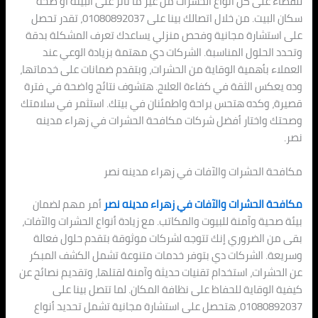
للقضاء على كل أنواع الحشرات من غير ما تأثر على البيئة أو صحة
سكان البيت. من خلال اتصالك بينا على 01080892037، تقدر تحصل
على استشارة مجانية وفحص منزلي يساعدك تعرف المشكلة بدقة
وتحدد الحلول المناسبة. الشركات دي مهتمة بزيادة الوعي عند
العملاء بأهمية الوقاية من الحشرات، وبتقدم ضمانات على خدماتها،
وده يعكس الثقة في كفاءة العلاج. هتشوف نتائج واضحة في فترة
قصيرة، وكده هتحس براحة واطمئنان في بيتك. استثمر في سلامتك
وصحتك واختار أفضل شركات مكافحة الحشرات في زهراء مدينه
نصر.
مكافحة الحشرات والآفات في زهراء مدينه نصر
مكافحة الحشرات والآفات في زهراء مدينه نصر
أمر مهم لضمان
بيئة صحية وآمنة للبيوت والمكاتب. مع زيادة أنواع الحشرات والآفات،
بقى من الضروري إنك تتوجه لشركات موثوقة بتقدم حلول فعالة
وسريعة. الشركات دي بتوفر خدمات متنوعة تشمل الكشف المبكر
عن الحشرات، استخدام تقنيات حديثة وآمنة لقتلها، وتقديم نصائح عن
كيفية الوقاية للحفاظ على نظافة المكان. لما تتصل بينا على
01080892037، هتحصل على استشارة مجانية تشمل تحديد أنواع