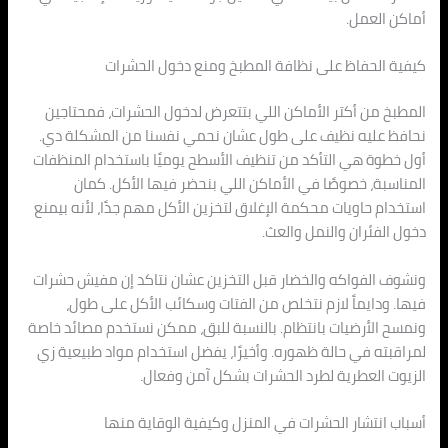
أماكن العمل.
كيفية الحفاظ على نظافة المطبخ ومنع دخول الحشرات
المطبخ من أكتر الأماكن اللي بتتعرض لدخول الحشرات، فمحتاجين
نحافظ عليه نظيف على طول عشان نحمي نفسنا من المشكلة دي.
أول خطوة هي التأكد من تنظيف الأسطح يوميًا باستخدام المنظفات
المناسبة، خصوصًا في الأماكن اللي بنحضر فيها الأكل. كمان
استخدام حاويات محكمة الإغلاق لتخزين الأكل مهم جدًا، لأنه بيمنع
دخول الفئران والنمل والعث.
ونشوف الفواكه والخضار قبل التخزين عشان نتاكد إن مفيش حشرات
فيها. ودايماً لازم نتخلص من الفتات وسكائب الأكل على طول،
ونمسح الأرضيات بانتظام. بالنسبة للبق، ممكن نستخدم مصائد خاصة
لمراقبته في حالة ظهوره. وأخيرًا، يفضل استخدام مواد طبيعية زي
الزيوت العطرية لطرد الحشرات بشكل آمن وفعال.
أسباب انتشار الحشرات في المنزل وكيفية الوقاية منها