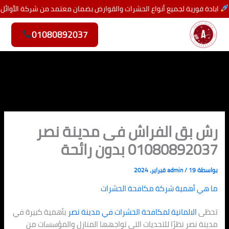
خطي
ابادة فورية لجميع أنواع الحشرات والقوارض بضمان معتمد من شركة الأوائل
لى
لمحتوى
01080892037
رش بق الفراش فى مدينة نصر
01080892037 بدون رائحة
بواسطة
19 فبراير، 2024
/
admin
ما هي أهمية شركة مكافحة الحشرات
تحظى
الالمانية لمكافحة الحشرات في مدينة نصر
بأهمية كبيرة في
مدينة نصر نظرًا للتحديات التي تواجهها المنازل والمؤسسات من