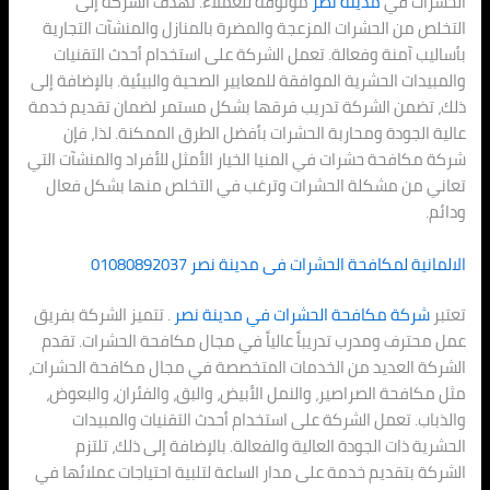
الحشرات في
مدينة نصر
موثوقة للعملاء. تهدف الشركة إلى
التخلص من الحشرات المزعجة والمضرة بالمنازل والمنشآت التجارية
بأساليب آمنة وفعالة. تعمل الشركة على استخدام أحدث التقنيات
والمبيدات الحشرية الموافقة للمعايير الصحية والبيئية. بالإضافة إلى
ذلك، تضمن الشركة تدريب فرقها بشكل مستمر لضمان تقديم خدمة
عالية الجودة ومحاربة الحشرات بأفضل الطرق الممكنة. لذا، فإن
شركة مكافحة حشرات في المنيا الخيار الأمثل للأفراد والمنشآت التي
تعاني من مشكلة الحشرات وترغب في التخلص منها بشكل فعال
ودائم.
الالمانية لمكافحة الحشرات فى
مدينة نصر
01080892037
تعتبر
شركة مكافحة الحشرات في
مدينة نصر
. تتميز الشركة بفريق
عمل محترف ومدرب تدريباً عالياً في مجال مكافحة الحشرات. تقدم
الشركة العديد من الخدمات المتخصصة في مجال مكافحة الحشرات،
مثل مكافحة الصراصير، والنمل الأبيض، والبق، والفئران، والبعوض،
والذباب. تعمل الشركة على استخدام أحدث التقنيات والمبيدات
الحشرية ذات الجودة العالية والفعالة. بالإضافة إلى ذلك، تلتزم
الشركة بتقديم خدمة على مدار الساعة لتلبية احتياجات عملائها في