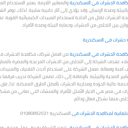
افحة الحشرات في الاسكندرية
والمعايير اللازمة. يعتبر الاستخدام ال
بالبيئة وصحة الإنسان، وقد يؤدي إلى آثار جانبية سلبية. لذلك، توفر الش
ة الحشرات تقلل من الحاجة لاستخدام المبيدات الكيميائية القوية. 
ازن بين التخلص من الحشرات وحماية البيئة وصحة الأفراد.
 حشرات فى
الاسكندرية
فحة الحشرات في الاسكندرية
من افضل شركات مكافحة الحشرات 
اء. تهدف الشركة إلى التخلص من الحشرات المزعجة والمضرة بالمناز
ليب آمنة وفعالة. تعمل الشركة على استخدام أحدث التقنيات والمبيدات
ايير الصحية والبيئية. بالإضافة إلى ذلك، تضمن الشركة تدريب فرقه
دمة عالية الجودة ومحاربة الحشرات بأفضل الطرق الممكنة. لذا، فإن
ت في مصر هي الخيار الأمثل للأفراد والمنشآت التي تعاني من مشك
خلص منها بشكل فعال ودائم.
المانية لمكافحة الحشرات فى
الاسكندرية 01080892037
افحة الحشرات في الاسكندرية
. تتميز الشركة بفريق عمل محترف ومدر