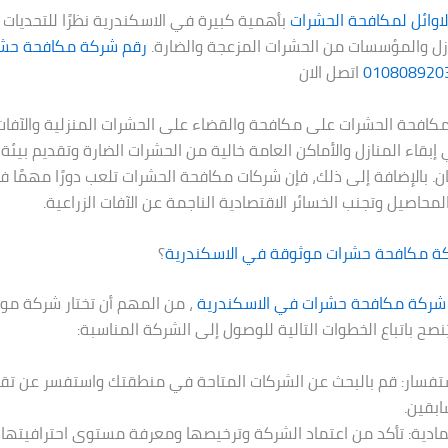
اوائل لمكافحة الحشرات
بأهمية كبيرة في الاسكندرية نظرًا للتحديات 
زل والمؤسسات من الحشرات المزعجة والضارة.
رقم شركة مكافحة حش
010808920
اتصل الان
افحة الحشرات على مكافحة والقضاء على الحشرات المنزلية والآفات ا
بقاء المنازل والأماكن العامة خالية من الحشرات الضارة وتقديم بيئة
. بالإضافة إلى ذلك، فإن شركات مكافحة الحشرات تلعب دورًا مهمًا ف
لمحاصيل وتجنب الخسائر الاقتصادية الناجمة عن الآفات الزراعية.
كة مكافحة حشرات موثوقة في
الاسكندرية
؟
شركة مكافحة حشرات في
الاسكندرية
، من المهم أن تختار شركة مو
صح باتباع الخطوات التالية للوصول إلى الشركة المناسبة:
ستفسار: قم بالبحث عن الشركات المتاحة في منطقتك واستفسر عن تق
ابقين.
مادية: تأكد من اعتماد الشركة وترخيصها ومعرفة مستوى احترافيتها