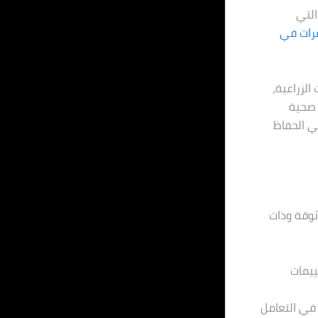
التي
رات في
لزراعية،
 صحية
ي الحفاظ
ثوقة وذات
ييمات
 في التعامل