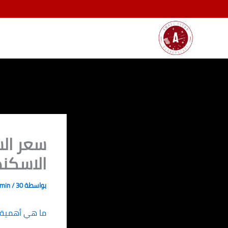
خطي
لى
لمحتوى
سعر الش
الاسكندرية 037
بواسطة
30 ديسمبر، 2023
/
dmin
ما هي أهمية 