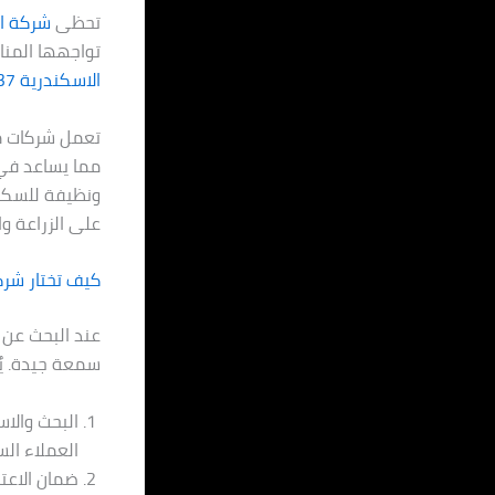
تحظى
شركة ال
تواجهها المنا
الاسكندرية
37
تعمل شركات مك
مما يساعد في إ
ونظيفة للسكان
على الزراعة وا
كيف تختار شر
عند البحث عن
سمعة جيدة. يُن
البحث والا
العملاء الس
ضمان الاعت