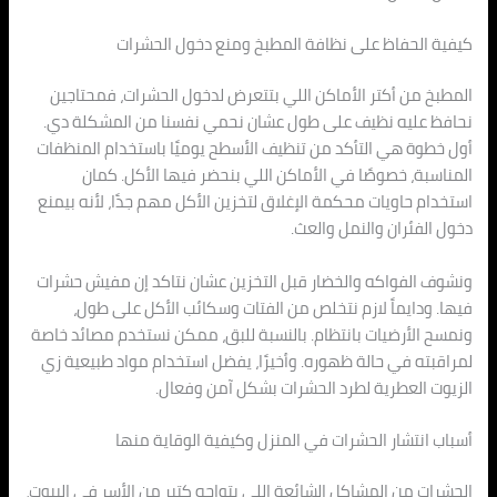
كيفية الحفاظ على نظافة المطبخ ومنع دخول الحشرات
المطبخ من أكتر الأماكن اللي بتتعرض لدخول الحشرات، فمحتاجين
نحافظ عليه نظيف على طول عشان نحمي نفسنا من المشكلة دي.
أول خطوة هي التأكد من تنظيف الأسطح يوميًا باستخدام المنظفات
المناسبة، خصوصًا في الأماكن اللي بنحضر فيها الأكل. كمان
استخدام حاويات محكمة الإغلاق لتخزين الأكل مهم جدًا، لأنه بيمنع
دخول الفئران والنمل والعث.
ونشوف الفواكه والخضار قبل التخزين عشان نتاكد إن مفيش حشرات
فيها. ودايماً لازم نتخلص من الفتات وسكائب الأكل على طول،
ونمسح الأرضيات بانتظام. بالنسبة للبق، ممكن نستخدم مصائد خاصة
لمراقبته في حالة ظهوره. وأخيرًا، يفضل استخدام مواد طبيعية زي
الزيوت العطرية لطرد الحشرات بشكل آمن وفعال.
أسباب انتشار الحشرات في المنزل وكيفية الوقاية منها
الحشرات من المشاكل الشائعة اللي بتواجه كتير من الأسر في البيوت،