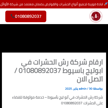
خطي
ابادة فورية لجميع أنواع الحشرات والقوارض بضمان معتمد من شركة الأوائل
لى
لمحتوى
01080892037
ارقام شركة رش الحشرات في
ابوتيج باسيوط 01080892037 /
اتصل الان
بواسطة
30 يناير، 2025
/
admin
شركة رش الحشرات في أبو تيج بأسيوط – خدمة موثوقة للقضاء
على الحشرات: 01080892037