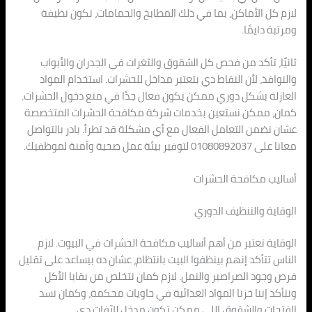
لازم كل الأماكن، بما في ذلك المطابخ والحمامات، تكون نظيفة
ومرتبة دايمًا.
ثانيًا، تأكد من فحص كل الشقوق والثغرات في الجدران والأبواب
والنوافذ، لأن النقاط دي بتعتبر مداخل للحشرات. استخدام المواد
العازلة بشكل دوري ممكن يكون فعال جدًا في منع دخول الحشرات.
كمان، ممكن نستعين بخدمات شركة مكافحة الحشرات المتخصصة
عشان نضمن التعامل الفعال مع أي مشكلة قد تطرأ. بادر بالتواصل
معانا على 01080892037 لتوفير بيئة عمل صحية وآمنة لموظفيك.
أساليب مكافحة الحشرات
الوقاية والتنظيف الدوري
الوقاية تعتبر من أهم أساليب مكافحة الحشرات في البيوت. لازم
الناس تتأكد إنهم بينظفوا البيت بانتظام، عشان ده بيساعد على تقليل
فرص وجود الصراصير والنمل. لازم كمان نتخلص من بقايا الأكل
ونتأكد إننا خزنا المواد الغذائية في حاويات محكمة، وكمان نسد
الفتحات والشقوق اللي ممكن تكون مدخل للآفات دي.