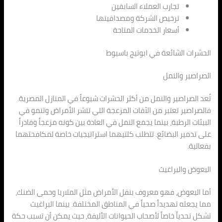
تجارب العملاء السابقين
ترخيص الشركة ومصداقيتها
أسعار الخدمات المتاحة
الحشرات الشائعة في ابوتيج باسيوط
الصراصير والنمل
تُعد الصراصير والنمل من أكثر الحشرات شيوعاً في المنازل المصرية.
فالصراصير تعتبر من الآفات المزعجة التي تنشر الأمراض وتنمو في
البيئات الرطبة، بينما يجمع النمل في العادة بين كونه مزعجاً وقادراً
على تدمير البضائع. تتطلب كلتيهما استراتيجيات خاصة لمكافحتهما
بفعالية.
البعوض والبراغيث
أما البعوض، فهو معروف بنقل الأمراض مثل الملاريا وحمى الضنك،
مما يجعله تهديداً صحياً في المناطق المختلفة. بينما البراغيث
تشكل تحدياً خاصاً لأصحاب الحيوانات الأليفة، حيث يمكن أن تسبب حكة