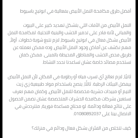
أفضل طرق مكافحة النمل الأبيض بفعالية في ابوتيج باسيوط
النمل الأبيض من الآفات اللي بتشكل تهديد كبير على البيوت
والمباني لأنه قادر على تدمير الخشب والبنية التحتية. لمكافحة النمل
الأبيض بشكل فعال في ابوتيج باسيوط، لازم نتبع شوية خطوات. أولاً،
مهم نكشف عن أماكن وجود النمل الأبيض، وده ممكن نعمله عن
طريق فحص الخشب والمناطق المحيطة بالمبنى. ممكن كمان
نستخدم مصائد خاصة عشان تساعدنا نحدد النشاط.
ثانيًا، لازم نعالج أي تسرب مياه أو رطوبة في المكان، لأن النمل الأبيض
بيفضل البيئات الرطبة. ثالثًا، ينصح باستخدام مواد طبيعية زي زيت
النيم أو مبيدات حشرية مخصصة للنمل الأبيض، وكمان مهم نعرف
نستعين بشركات مكافحة الحشرات المتخصصة عشان نضمن الحصول
على نتائج فعالة ودائمة. لو محتاج مساعدة فورية، متترددش في
الاتصال بينا على 01080892037.
كيف تتخلص من الفئران بشكل فعال ودائم في منزلك؟