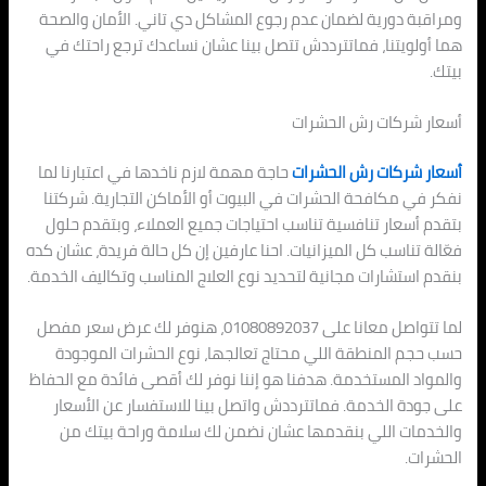
ومراقبة دورية لضمان عدم رجوع المشاكل دي تاني. الأمان والصحة
هما أولويتنا، فماتترددش تتصل بينا عشان نساعدك ترجع راحتك في
بيتك.
أسعار شركات رش الحشرات
أسعار شركات رش الحشرات
حاجة مهمة لازم ناخدها في اعتبارنا لما
نفكر في مكافحة الحشرات في البيوت أو الأماكن التجارية. شركتنا
بتقدم أسعار تنافسية تناسب احتياجات جميع العملاء، وبتقدم حلول
فعّالة تناسب كل الميزانيات. احنا عارفين إن كل حالة فريدة، عشان كده
بنقدم استشارات مجانية لتحديد نوع العلاج المناسب وتكاليف الخدمة.
لما تتواصل معانا على 01080892037، هنوفر لك عرض سعر مفصل
حسب حجم المنطقة اللي محتاج تعالجها، نوع الحشرات الموجودة
والمواد المستخدمة. هدفنا هو إننا نوفر لك أقصى فائدة مع الحفاظ
على جودة الخدمة. فماتترددش واتصل بينا للاستفسار عن الأسعار
والخدمات اللي بنقدمها عشان نضمن لك سلامة وراحة بيتك من
الحشرات.