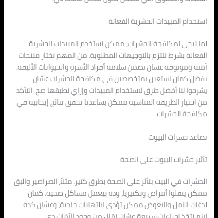
استخدام المبيدات الحشرية الفعالة
لما نيجي لمكافحة الحشرات، ممكن نستخدم المبيدات الحشرية
الفعالة بشرط نلتزم بالتوجيهات المطلوبة. من المهم نختار منتجات
آمنة وموثوقة عشان نضمن سلامة أفراد الأسرة والحيوانات الأليفة.
يفضل كمان نستعين بمتخصصين في مكافحة الحشرات عشان
يشرحوا لنا أفضل طرق لاستخدام المبيدات وإزاي نطبقها صح. التأكد
من اختيار الطريقة المناسبة ممكن يساعدنا نحقق نتائج إيجابية في
مكافحة الحشرات.
تصاعد حشرات البيوت
تأثير حشرات البيوت على الصحة
الحشرات في البيت بتأثر على الصحة بطرق كتير. مثلاً، الصراصير والبق
ممكن ينقلوا أمراض وبكتيريا، وده بيعمل مشاكل صحية. كمان
لدغات النمل والبعوض ممكن تؤدي لالتهابات جلدية، وعشان كده
لازم نتخذ إجراءات سريعة عشان نقلل من وجود الآفات دي.