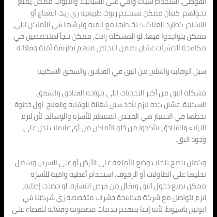
الفوضى. استخدام شباك واقي على الشبابيك والأبواب ممكن يمنع
دخولهم. كمان ممكن نستخدم زيوت طبيعية زي زيت النعناع أو
اللافندر كطارد للعناكب؛ نخلطها مع الميه ونرشها في الأماكن اللي
ممكن يتواجدوا فيها. لو المشكلة زادت، ممكن نلجأ لمتخصصين في
مكافحة الحشرات عشان نضمن التخلص منهم بطريقة آمنة وفعّالة.
سبل الوقاية والعلاج من البق في الفنادق والشقق السكنية
مشكلة البق من أكبر التحديات اللي بتواجه الفنادق والشقق
السكنية، عشان كده لازم نأخذ سبل فعّالة للوقاية والعلاج. أول خطوة
نحطها في الاعتبار هي الفحص المنتظم للأسرّة والوسائد، لأن لازم
النزلاء والفنادق يتأكدوا من خلو الأماكن من أي علامات تدل على
وجود البق.
وكمان ينصح بتجنب وضع الأمتعة على الأرض أو على السرير، ويفضل
نخليها على الطاولات أو الرفوف. استخدام أغطية واقية للأسرّة
ممكن يمنع دخول البق ويقلل من فرص انتشاره. لو حصلت إصابة،
لازم تتواصل مع شركة مكافحة حشرات متخصصة زي شركتنا في
ابوتيج باسيوط، لأنه إحنا بنتقدم خدمات مضمونة وفعّالة للقضاء على