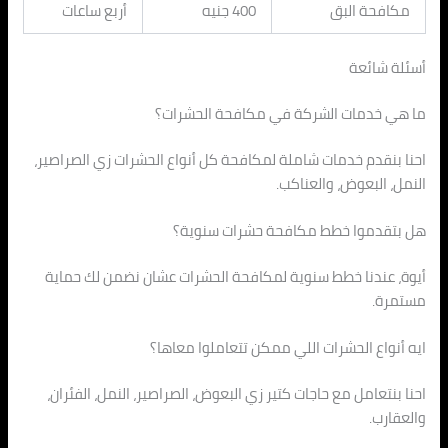
مكافحة البق
400 جنيه
أربع ساعات
أسئلة شائعة
ما هي خدمات الشركة في مكافحة الحشرات؟
احنا بنقدم خدمات شاملة لمكافحة كل أنواع الحشرات زي الصراصير،
النمل، البعوض، والعناكب.
هل بتقدموا خطط مكافحة حشرات سنوية؟
أيوة، عندنا خطط سنوية لمكافحة الحشرات عشان نضمن لك حماية
مستمرة.
ايه أنواع الحشرات اللي ممكن تتعاملوا معاها؟
احنا بنتعامل مع حاجات كتير زي البعوض، الصراصير، النمل، الفئران،
والعقارب.