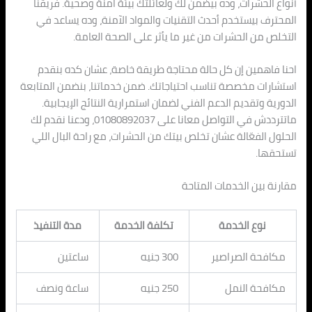
أنواع الحشرات، وده بيضمن لك ولعائلتك بيئة آمنة وصحية. فريقنا
المحترف بيستخدم أحدث التقنيات والمواد الآمنة، وده يساعد في
التخلص من الحشرات من غير ما يأثر على الصحة العامة.
احنا فاهمين إن كل حالة محتاجة طريقة خاصة، عشان كده بنقدم
استشارات مخصصة تناسب احتياجاتك. ضمن خدماتنا، بنضمن المتابعة
الدورية وتقديم الدعم الفني لضمان استمرارية النتائج الإيجابية.
ماتترددش في التواصل معانا على 01080892037، ودعنا نقدم لك
الحلول الفعّالة عشان تخلص بيتك من الحشرات، مع راحة البال اللي
تستحقها.
مقارنة بين الخدمات المتاحة
نوع الخدمة
تكلفة الخدمة
مدة التنفيذ
مكافحة الصراصير
300 جنيه
ساعتين
مكافحة النمل
250 جنيه
ساعة ونصف