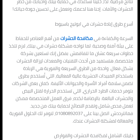
نتائج مرضية. لذا، خلينا نساعدك في حماية بيتك وأحبابك من خطر
الحشرات والآفات. إحنا هنا لدعمك ونعمل على تحسين جودة حياتك!
أسرع طرق إبادة حشرات في ابوتيج باسيوط
السرعة والكفاءة في
مكافحة الحشرات
من أهم العناصر للحفاظ
على بيئة آمنة وصحية. لما تواجه مشكلة حشرات في بيتك، لازم تتخذ
خطوات سريعة عشان ما تتفاقمش. بفضل إنك تستعين بشركة
متخصصة، هتستفيد من أحدث التقنيات والمعدات لإزالة الحشرات
بشكل فعال. واحدة من الطرق السريعة والفورية هي الإبادة
باستخدام المبيدات الحشرية عالية الفعالية، اللي تُستخدم بطرق
تضمن سلامة أفراد الأسرة والحيوانات الأليفة. كمان بعض الشركات
بتوفر خدمات الطرد الحراري، اللي تستخدم الحرارة لقتل البيض
والحشرات البالغة. بالإضافة لكده، فرق العمل المتخصصة ممكن
تعمل فحص شامل وتقدم النصائح لحماية بيتك من جديد.
فماتترددش، اتصل بينا على 01080892037، لنوفر لك الحلول الفورية
والفعالة لمشكلة الحشرات عندك.
دليلك الشامل لمكافحة الحشرات والقوارض