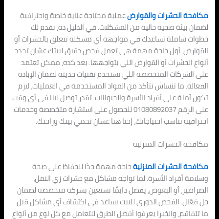
مكافحة الحشرات والقوارض
عملية محتاجة عناية خاصة واحترافية
لضمان بيئة صحية خالية من المشكلات. في الدليل ده، نقدم لك
خطوات شاملة تساعدك في مواجهة أي مشكلة تتعلق بالحشرات أو
القوارض. أول حاجة مهمة هي تعمل فحص دقيق لبيتك عشان تحدد
أنواع الحشرات أو القوارض اللي بتواجهها. بعد كده، ممكن تعتمد
على الشركات المتخصصة اللي تستخدم تقنيات حديثة لضمان الإبادة
الفعالة. ما تنساش تتأكد من المواد المستخدمة في العمليات، لازم
تكون آمنة على أفراد الأسرة والحيوانات. تقدر توصل لينا في أي وقت
على الرقم 01080892037 للحصول على استشارة متخصصة وخدمات
احترافية تناسب احتياجاتك، إحنا هنا عشان نحمي بيتك وراحتك.
مكافحة الحشرات المنزلية
مكافحة الحشرات المنزلية
حاجة مهمة جدًا للحفاظ على صحة
وسلامة أفراد الأسرة. لما تواجه مشاكل مع حشرات زي النمل،
الصراصير، أو البعوض، يفضل دايمًا تستعين بشركة متخصصة لضمان
حل فعّال. الفحص الدوري للبيت يساعد في اكتشاف أي مشاكل قبل
ما تتفاقم، والخبرا يعرفوا أفضل الطرق للتعامل مع كل نوع من أنواع