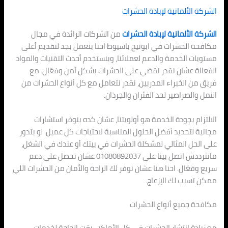
الشركة الألمانية لإبادة الحشرات
الشركة الألمانية لإبادة الحشرات
من الشركات الرائدة في مجال
مكافحة الحشرات في ابوتيج باسيوط احنا بنعمل بجد لتقديم أعلى
مستويات الخدمة والدعم لعملائنا، وبنستخدم أحدث التقنيات والمواد
الفعالة عشان نقدر نقضي على الحشرات بشكل آمن وفعّال. مع
فريق من الخبراء المدربين، نقدر نتعامل مع كل أنواع الحشرات من
النمل والصراصير لحد الفئران والجرذان.
الالتزام بجودة الخدمة هو أولويتنا، عشان كده بنوفر استشارات
مجانية لتحديد أفضل الحلول المناسبة لاحتياجات كل عميل. لو بتدور
على الحل المثالي لمشكلة الحشرات في بيتك أو عندك في الشغل،
ماتترددش اتصل بينا على 01080892037 عشان تحصل على دعم
سريع وفعّال. احنا هنا عشان نوفر لك الراحة والأمان من الحشرات اللي
ممكن تسبب لك الإزعاج.
مكافحة جميع أنواع الحشرات
مع زيادة انتشار الحشرات في كل الأماكن، بقت الحاجة لخدمات