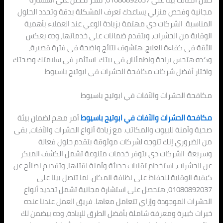
مجانية وفحص منزلي يساعدك تعرف المشكلة بدقة وتحدد الحلول
المناسبة. الشركات دي مهتمة بزيادة الوعي عند العملاء بأهمية
الوقاية من الحشرات، وبتقدم ضمانات على خدماتها، وده يعكس
الثقة في كفاءة العلاج. هتشوف نتائج واضحة في فترة قصيرة،
وكده هتحس براحة واطمئنان في بيتك. استثمر في سلامتك وصحتك
واختار أفضل شركات مكافحة الحشرات في ابوتيج باسيوط.
مكافحة الحشرات والآفات في ابوتيج باسيوط
مكافحة الحشرات والآفات في ابوتيج باسيوط
أمر مهم لضمان بيئة
صحية وآمنة للبيوت والمكاتب. مع زيادة أنواع الحشرات والآفات، بقى
من الضروري إنك تتوجه لشركات موثوقة بتقدم حلول فعالة
وسريعة. الشركات دي بتوفر خدمات متنوعة تشمل الكشف المبكر
عن الحشرات، استخدام تقنيات حديثة وآمنة لقتلها، وتقديم نصائح عن
كيفية الوقاية للحفاظ على نظافة المكان. لما تتصل بينا على
01080892037، هتحصل على استشارة مجانية تشمل تحديد أنواع
الحشرات الموجودة وإزاي تتعامل معاها. فريق العمل عندنا عنده
خبرات كبيرة ومعرفة شاملة بأفضل الطرق للإبادة، وده بيضمن لك