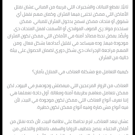
ثانيًا، نقطع النباتات والشجيرات اللي قريبة من المباني عشان نقلل
الأماكن اللي ممكن تختبئ فيها الفئران. وكمان مهم نقفل أي
شقوق أو فتحات ممكن تسمح بدخول الفئران للمباني. ممكن
نستخدم مواد زي الصوف الفولاذي أو الأسمنت لقفل الفتحات دي.
وأيضًا، يفضل نحط مصائد آمنة في الأماكن اللي ممكن تكون الفئران
موجودة فيها، وده هيساعد في تقليل أعدادها بشكل فعال. ومن
المهم مراجعة الإجراءات دي بشكل دوري لضمان الحصول على بيئة
خالية من الفئران.
كيفية التعامل مع مشكلة العناكب في المنازل بأمان؟
العناكب من الزوار المزعجين اللي ميفضلش وجودهم في البيوت، لكن
ممكن نتعامل معاهم بطريقة آمنة وفعّالة. أول حاجة نعملها هي
إننا نعرف أنواع العناكب اللي ممكن تكون موجودة في البيت، لأن
فيه أنواع مش ضارة وفيه أنواع ممكن تكون خطيرة.
عشان نبعد العناكب، لازم نحافظ على نظافة البيت، لأن كده نقلل من
أماكن الاختباء. ينصح بتنظيف الزوايا والسقف بانتظام والتخلص من