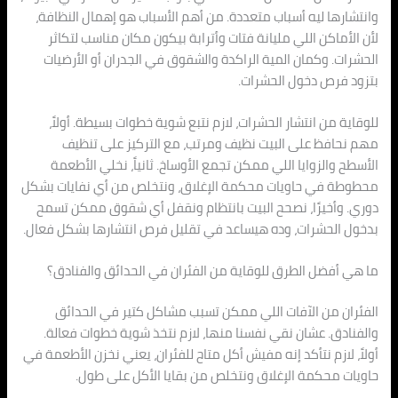
وانتشارها ليه أسباب متعددة. من أهم الأسباب هو إهمال النظافة،
لأن الأماكن اللي مليانة فتات وأترابة بيكون مكان مناسب لتكاثر
الحشرات. وكمان المية الراكدة والشقوق في الجدران أو الأرضيات
بتزود فرص دخول الحشرات.
للوقاية من انتشار الحشرات، لازم نتبع شوية خطوات بسيطة. أولاً،
مهم نحافظ على البيت نظيف ومرتب، مع التركيز على تنظيف
الأسطح والزوايا اللي ممكن تجمع الأوساخ. ثانياً، نخلي الأطعمة
محطوطة في حاويات محكمة الإغلاق، ونتخلص من أي نفايات بشكل
دوري. وأخيرًا، نصحح البيت بانتظام ونقفل أي شقوق ممكن تسمح
بدخول الحشرات، وده هيساعد في تقليل فرص انتشارها بشكل فعال.
ما هي أفضل الطرق للوقاية من الفئران في الحدائق والفنادق؟
الفئران من الآفات اللي ممكن تسبب مشاكل كتير في الحدائق
والفنادق. عشان نقي نفسنا منها، لازم نتخذ شوية خطوات فعالة.
أولاً، لازم نتأكد إنه مفيش أكل متاح للفئران، يعني نخزن الأطعمة في
حاويات محكمة الإغلاق ونتخلص من بقايا الأكل على طول.