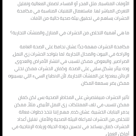
الأوقات المناسبة، مثل الفجر أو المساء، لضمان الفعالية وتقليل
التعرض المباشر لها. فاستعمال التقنيات المناسبة في مكافحة
الحشرات يساهم في تحقيق بيئة صحية خالية من الآفات.
ما هي أهمية التخلص من الحشرات في المنازل والمنشآت التجارية؟
مكافحة الحشرات مهمة جدًا عشان نحافظ على الصحة العامة
والراحة في البيوت والمحال التجارية. لما بتواجد الحشرات زي النمل،
الصراصير، والبعوض، ممكن تتسبب في انتشار الأمراض والعدوى،
وده بيأثر بشكل سلبي على الصحة. وكمان، الحشرات ممكن تخلي
الزبائن يبعدوا عن المنشآت التجارية، لأن الانطباع السيء اللي بيسيبوه
ممكن يضر بسمعة المكان.
تأثير الحشرات مبيقتصرش على المخاطر الصحية بس، لكن كمان
ممكن تتسبب في تلف الممتلكات. زى النمل الأبيض، مثلاً، ممكن
يدمر البنايات الخشبية. عشان كده، مهم إننا نتخذ خطوات فعالة
للتخلص من الحشرات لمراعاة البيئة الصحية والأمان. تقليل أعداد
الحشرات كمان بيساعد في تحسين جودة الحياة وزيادة الإنتاجية في
أماكن العمل.