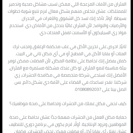
الفئران من الآفات المزعجة اللي ممكن تسبب مشاكل صحية وتدمير
للممتلكات. عشان نتخلص منهم بشكل فعال، لازم نتبع شوية خطوات
بسيطة. أولاً، تأكد إنك تسد كل الشقوق والثغرات في الجدران
والأرضيات والنوافذ، لأن الفئران غالبًا بتدخل من الأماكن دي. استخدم
مواد زي السيليكون أو الأسمنت لقفل الفتحات دي.
ثانيًا، احرص على تخزين الأكل في علب محكمة الإغلاق وتجنب ترك
الفتات أو بقايا الأكل في المطبخ أو في أي مكان تاني في البيت.
كمان يفضل إنك تحافظ على نظافة المكان، لأن الفضلات ممكن توفر
بيئة مناسبة لنمو الفئران. لو كان عندك مشكلة مستمرة مع الفئران،
الأفضل إنك تستدعي شركة متخصصة في مكافحة الحشرات، زي
شركتنا. نقدر نساعدك في القضاء على الآفة دي بشكل دائم، بس
اتصل بينا على 01080892037.
كيف تحمي مكان عملك من الحشرات وتحافظ على صحة موظفيك؟
حماية مكان العمل من الحشرات مهمة جدًا عشان نحافظ على صحة
الموظفين ونزود الإنتاجية. أولًا، لازم يكون في برنامج دوري للتنظيف
عشان نقلل أي بقايا أكل أو فضلات ممكن تجذب الحشرات. وكمان