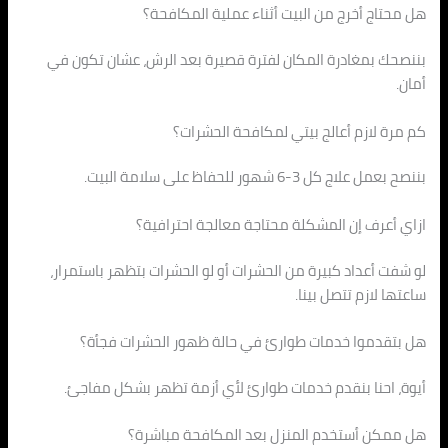
هل محتاج أخرج من البيت أثناء عملية المكافحة؟
بننصحك بمغادرة المكان لفترة قصيرة بعد الرش، عشان تكون في
أمان.
كم مرة لازم أعالج بيتي لمكافحة الحشرات؟
بننصح بعمل علاج كل 3-6 شهور للحفاظ على سلامة البيت.
ازاي أعرف إن المشكلة محتاجة معالجة احترافية؟
لو شفت أعداد كبيرة من الحشرات أو لو الحشرات بتظهر باستمرار،
ساعتها لازم تتصل بينا.
هل بتقدموا خدمات طوارئ في حالة ظهور الحشرات فجأة؟
أيوة، احنا بنقدم خدمات طوارئ لأي أزمة تظهر بشكل مفاجئ.
هل ممكن أستخدم المنزل بعد المكافحة مباشرة؟