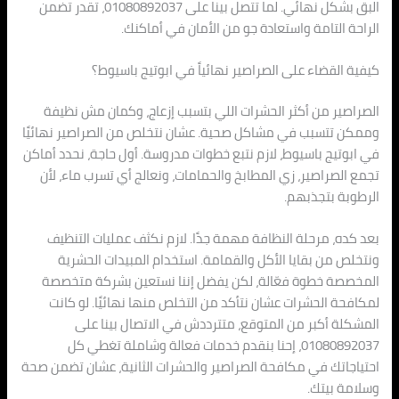
البق بشكل نهائي. لما تتصل بينا على 01080892037، تقدر تضمن
الراحة التامة واستعادة جو من الأمان في أماكنك.
كيفية القضاء على الصراصير نهائياً في ابوتيج باسيوط؟
الصراصير من أكثر الحشرات اللي بتسبب إزعاج، وكمان مش نظيفة
وممكن تتسبب في مشاكل صحية. عشان نتخلص من الصراصير نهائيًا
في ابوتيج باسيوط، لازم نتبع خطوات مدروسة. أول حاجة، نحدد أماكن
تجمع الصراصير، زي المطابخ والحمامات، ونعالج أي تسرب ماء، لأن
الرطوبة بتجذبهم.
بعد كده، مرحلة النظافة مهمة جدًا. لازم نكثف عمليات التنظيف
ونتخلص من بقايا الأكل والقمامة. استخدام المبيدات الحشرية
المخصصة خطوة فعّالة، لكن يفضل إننا نستعين بشركة متخصصة
لمكافحة الحشرات عشان نتأكد من التخلص منها نهائيًا. لو كانت
المشكلة أكبر من المتوقع، متترددش في الاتصال بينا على
01080892037، إحنا بنقدم خدمات فعالة وشاملة تغطي كل
احتياجاتك في مكافحة الصراصير والحشرات الثانية، عشان تضمن صحة
وسلامة بيتك.