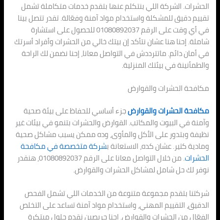
الحشرات. الشركة اللي بنتكلم عنها بتقدم خدمات متكاملة تشمل
تقييم دقيق للمشكلة واستخدام مواد آمنة وفعّالة. تقدر تتصل بينا
في أي وقت على الرقم 01080892037 للحصول على استشارة
شاملة. إحنا هنا عشان نتأكد إن بيتك خالي من الحشرات وأفراد أسرتك
في أمان دائم. ماتترددش في التواصل معانا، إحنا نضمن لك الراحة
والطمأنينة في بيئتك المنزلية.
مكافحة الحشرات والقوارض
مكافحة الحشرات والقوارض
جزء أساسي للحفاظ على بيئة صحية
وآمنة في البيوت والمكاتب. القوارض والحشرات بتنمو في بيئات غير
نظيفة وبتدور على الأكل والمأوى، وده ممكن يسبب مشاكل صحية
ومادية كتير. عشان كده، الاستعانة ب
شركة متخصصة في مكافحة
الحشرات
. من خلال التواصل معانا على الرقم 01080892037، هنقدر
نوفر لك حل شامل لمشاكل الحشرات والقوارض.
شركتنا بتقدم مجموعة متنوعة من الخدمات اللي تشمل الفحص
الدقيق، التقييم المهني، واستخدام مواد آمنة تساعد على التخلص
الفعّال من الحشرات والقوارض. احنا حريصين نقدم حلول مبتكرة