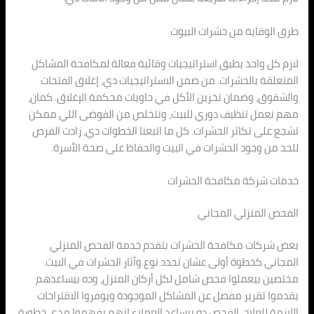
طرق الوقاية من حشرات البيوت
لازم كل واحد يطبق استراتيجيات وقائية فعالة لمكافحة المشاكل
المتعلقة بالحشرات. من ضمن الاستراتيجيات دي، إغلاق الفتحات
والشقوق، وضمان تخزين الأكل في حاويات محكمة الإغلاق. كمان،
مهم نعمل تنظيف دوري للبيت، ونتخلص من الفوضى اللي ممكن
تشجع على تكاثر الحشرات. كل ما اتبعنا الخطوات دي، زادت الفرص
للحد من وجود الحشرات في البيت والحفاظ على صحة الأسرة.
خدمات شركة مكافحة الحشرات
الفحص المنزلي المجاني
بعض شركات مكافحة الحشرات بتقدم خدمة الفحص المنزلي
المجاني كخطوة أولى عشان تحدد نوع وآثار الحشرات في البيت.
مختصين بيعملوا فحص شامل لكل أركان المنزل، وده بيساعدهم
يقدموا تقرير مفصل عن المشاكل الموجودة ويوفروا الاقتراحات
اللازمة للعلاج. الفحص ده بيساعد العملاء إنهم يفهموا مدى خطورة