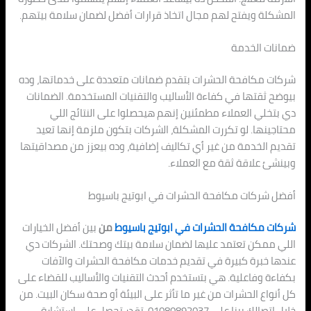
المشكلة ويفتح لهم مجال اتخاذ قرارات أفضل لضمان سلامة بيتهم.
ضمانات الخدمة
شركات مكافحة الحشرات بتقدم ضمانات متعددة على خدماتها، وده
بيوضح ثقتها في كفاءة الأساليب والتقنيات المستخدمة. الضمانات
دي بتخلي العملاء مطمئنين إنهم هيحصلوا على النتائج اللي
محتاجينها. لو تكررت المشكلة، الشركات بتكون ملزمة إنها تعيد
تقديم الخدمة من غير أي تكاليف إضافية، وده بيعزز من مصداقيتها
وبينشئ علاقة ثقة مع العملاء.
أفضل شركات مكافحة الحشرات في ابوتيج باسيوط
شركات مكافحة الحشرات في ابوتيج باسيوط
من
بين أفضل الخيارات
اللي ممكن تعتمد عليها لضمان سلامة بيتك وصحتك. الشركات دي
عندها خبرة كبيرة في تقديم خدمات مكافحة الحشرات والآفات
بكفاءة وفاعلية. هي بتستخدم أحدث التقنيات والأساليب للقضاء على
كل أنواع الحشرات من غير ما تأثر على البيئة أو صحة سكان البيت. من
خلال اتصالك بينا على 01080892037، تقدر تحصل على استشارة