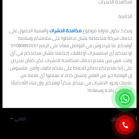
لمكافحة الحشرات.
الخاتمة
وبكدا، نكون تناولنا موضوع
مكافحة الحشرات
وأهمية الحصول على
خدمات شركة متخصصة عشان تحافظوا على سلامتكم وسلامة
أولادكم. ما تترددوش في التواصل معانا على الرقم 01080892037
لو عندكم أي استفسارات أو طلبات، إحنا هنا علشان نساعدكم في أي
وقت. مش بس بنقدم خدمات لمكافحة الحشرات، لكن كمان بنحرص
على إننا نقدم لكم نصائح للحفاظ على بيتكم نظيف وآمن. متنسوش
إن الوقاية خير من العلاج، وعشان كده، لا تهملوا أي علامة من
علامات وجود الحشرات في بيتكم. شكراً لوقتكم، وإن شاء الله دايمًا
تبقوا في صحة وسعادة!
السابق
التالي