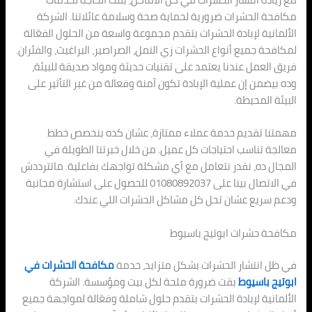
مكافحة الحشرات ضرورية لحماية صحة وسلامة عائلاتنا. الشركة
الألمانية لإبادة الحشرات بتقدم مجموعة واسعة من الحلول الفعّالة
لمكافحة جميع أنواع الحشرات زي النمل، الصراصير، البراغيث، والفئران.
فريق العمل عندنا يعتمد على تقنيات حديثة ومواد صديقة للبيئة،
وده بيضمن إن عملية الإبادة تكون آمنة وفعالة من غير التأثير على
البيئة المحيطة.
مهمتنا تقديم خدمة عملاء ممتازة، عشان كده بنخصص خطط
معالجة تناسب احتياجات كل عميل. من خلال خبرتنا الطويلة في
المجال ده، نقدر نتعامل مع أي مشكلة تواجهك بفاعلية. ماتترددش
في الاتصال بينا على 01080892037 للحصول على استشارة مجانية
ودعم سريع عشان تحل كل مشاكل الحشرات اللي عندك.
مكافحة حشرات ابوتيج باسيوط
في ظل انتشار الحشرات بشكل متزايد، خدمة
مكافحة الحشرات في
ابوتيج باسيوط
بقت ضرورة ملحة لكل بيت ومؤسسة. الشركة
الألمانية لإبادة الحشرات بتقدم حلول شاملة وفعّالة لمواجهة جميع