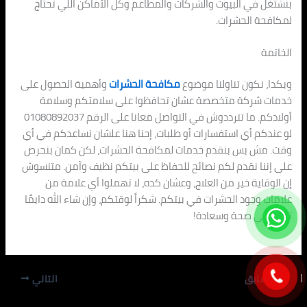
بنشتغل في البيوت والشركات والمطاعم وكل الأماكن اللي تحتاج
لمكافحة الحشرات.
الخاتمة
وبكدا، نكون تناولنا موضوع
مكافحة الحشرات
وأهمية الحصول على
خدمات شركة متخصصة عشان تحافظوا على سلامتكم وسلامة
أولادكم. ما تترددوش في التواصل معانا على الرقم 01080892037
لو عندكم أي استفسارات أو طلبات، إحنا هنا علشان نساعدكم في أي
وقت. مش بس بنقدم خدمات لمكافحة الحشرات، لكن كمان بنحرص
على إننا نقدم لكم نصائح للحفاظ على بيتكم نظيف وآمن. متنسوش
إن الوقاية خير من العلاج، وعشان كده، لا تهملوا أي علامة من
علامات وجود الحشرات في بيتكم. شكراً لوقتكم، وإن شاء الله دايمًا
تبقوا في صحة وسعادة!
السابق
التالي