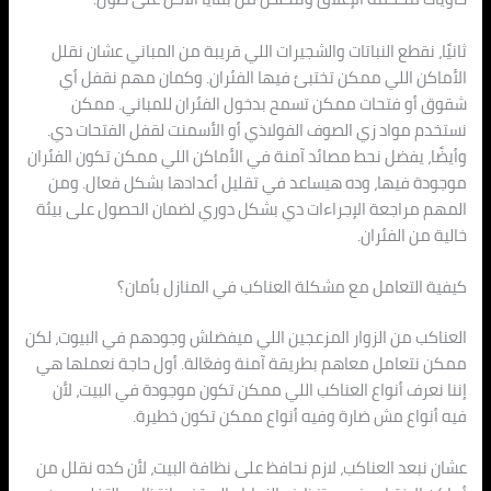
ثانيًا، نقطع النباتات والشجيرات اللي قريبة من المباني عشان نقلل
الأماكن اللي ممكن تختبئ فيها الفئران. وكمان مهم نقفل أي
شقوق أو فتحات ممكن تسمح بدخول الفئران للمباني. ممكن
نستخدم مواد زي الصوف الفولاذي أو الأسمنت لقفل الفتحات دي.
وأيضًا، يفضل نحط مصائد آمنة في الأماكن اللي ممكن تكون الفئران
موجودة فيها، وده هيساعد في تقليل أعدادها بشكل فعال. ومن
المهم مراجعة الإجراءات دي بشكل دوري لضمان الحصول على بيئة
خالية من الفئران.
كيفية التعامل مع مشكلة العناكب في المنازل بأمان؟
العناكب من الزوار المزعجين اللي ميفضلش وجودهم في البيوت، لكن
ممكن نتعامل معاهم بطريقة آمنة وفعّالة. أول حاجة نعملها هي
إننا نعرف أنواع العناكب اللي ممكن تكون موجودة في البيت، لأن
فيه أنواع مش ضارة وفيه أنواع ممكن تكون خطيرة.
عشان نبعد العناكب، لازم نحافظ على نظافة البيت، لأن كده نقلل من