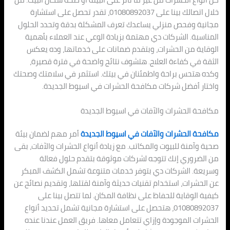
خلال اتصالك بينا على 01080892037، تقدر تحصل على استشارة
مجانية وفحص منزلي يساعدك تعرف المشكلة بدقة وتحدد الحلول
المناسبة. الشركات دي مهتمة بزيادة الوعي عند العملاء بأهمية
الوقاية من الحشرات، وبتقدم ضمانات على خدماتها، وده يعكس
الثقة في كفاءة العلاج. هتشوف نتائج واضحة في فترة قصيرة،
وكده هتحس براحة واطمئنان في بيتك. استثمر في سلامتك وصحتك
واختار أفضل شركات مكافحة الحشرات في اسيوط الجديدة.
مكافحة الحشرات والآفات في اسيوط الجديدة
مكافحة الحشرات والآفات في اسيوط الجديدة
أمر مهم لضمان بيئة
صحية وآمنة للبيوت والمكاتب. مع زيادة أنواع الحشرات والآفات، بقى
من الضروري إنك تتوجه لشركات موثوقة بتقدم حلول فعالة
وسريعة. الشركات دي بتوفر خدمات متنوعة تشمل الكشف المبكر
عن الحشرات، استخدام تقنيات حديثة وآمنة لقتلها، وتقديم نصائح عن
كيفية الوقاية للحفاظ على نظافة المكان. لما تتصل بينا على
01080892037، هتحصل على استشارة مجانية تشمل تحديد أنواع
الحشرات الموجودة وإزاي تتعامل معاها. فريق العمل عندنا عنده