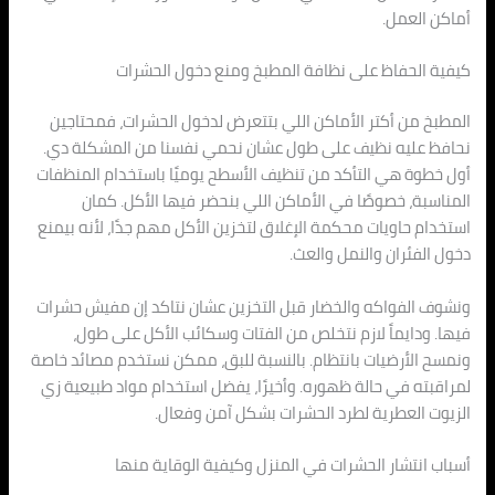
أماكن العمل.
كيفية الحفاظ على نظافة المطبخ ومنع دخول الحشرات
المطبخ من أكتر الأماكن اللي بتتعرض لدخول الحشرات، فمحتاجين
نحافظ عليه نظيف على طول عشان نحمي نفسنا من المشكلة دي.
أول خطوة هي التأكد من تنظيف الأسطح يوميًا باستخدام المنظفات
المناسبة، خصوصًا في الأماكن اللي بنحضر فيها الأكل. كمان
استخدام حاويات محكمة الإغلاق لتخزين الأكل مهم جدًا، لأنه بيمنع
دخول الفئران والنمل والعث.
ونشوف الفواكه والخضار قبل التخزين عشان نتاكد إن مفيش حشرات
فيها. ودايماً لازم نتخلص من الفتات وسكائب الأكل على طول،
ونمسح الأرضيات بانتظام. بالنسبة للبق، ممكن نستخدم مصائد خاصة
لمراقبته في حالة ظهوره. وأخيرًا، يفضل استخدام مواد طبيعية زي
الزيوت العطرية لطرد الحشرات بشكل آمن وفعال.
أسباب انتشار الحشرات في المنزل وكيفية الوقاية منها