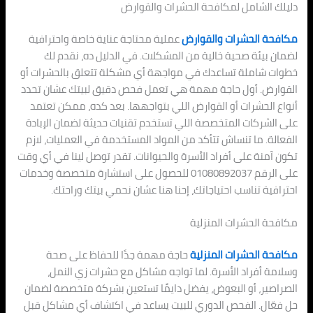
دليلك الشامل لمكافحة الحشرات والقوارض
مكافحة الحشرات والقوارض
عملية محتاجة عناية خاصة واحترافية
لضمان بيئة صحية خالية من المشكلات. في الدليل ده، نقدم لك
خطوات شاملة تساعدك في مواجهة أي مشكلة تتعلق بالحشرات أو
القوارض. أول حاجة مهمة هي تعمل فحص دقيق لبيتك عشان تحدد
أنواع الحشرات أو القوارض اللي بتواجهها. بعد كده، ممكن تعتمد
على الشركات المتخصصة اللي تستخدم تقنيات حديثة لضمان الإبادة
الفعالة. ما تنساش تتأكد من المواد المستخدمة في العمليات، لازم
تكون آمنة على أفراد الأسرة والحيوانات. تقدر توصل لينا في أي وقت
على الرقم 01080892037 للحصول على استشارة متخصصة وخدمات
احترافية تناسب احتياجاتك، إحنا هنا عشان نحمي بيتك وراحتك.
مكافحة الحشرات المنزلية
مكافحة الحشرات المنزلية
حاجة مهمة جدًا للحفاظ على صحة
وسلامة أفراد الأسرة. لما تواجه مشاكل مع حشرات زي النمل،
الصراصير، أو البعوض، يفضل دايمًا تستعين بشركة متخصصة لضمان
حل فعّال. الفحص الدوري للبيت يساعد في اكتشاف أي مشاكل قبل