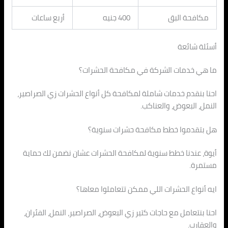
مكافحة البق
400 جنيه
أربع ساعات
أسئلة شائعة
ما هي خدمات الشركة في مكافحة الحشرات؟
احنا بنقدم خدمات شاملة لمكافحة كل أنواع الحشرات زي الصراصير،
النمل، البعوض، والعناكب.
هل بتقدموا خطط مكافحة حشرات سنوية؟
أيوة، عندنا خطط سنوية لمكافحة الحشرات عشان نضمن لك حماية
مستمرة.
ايه أنواع الحشرات اللي ممكن تتعاملوا معاها؟
احنا بنتعامل مع حاجات كتير زي البعوض، الصراصير، النمل، الفئران،
والعقارب.