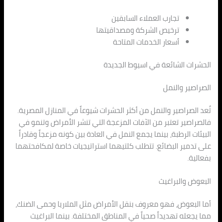
تجارب العملاء السابقين
ترخيص الشركة ومصداقيتها
أسعار الخدمات المتاحة
الحشرات الشائعة في اسيوط الجديدة
الصراصير والنمل
تُعد الصراصير والنمل من أكثر الحشرات شيوعاً في المنازل المصرية.
فالصراصير تعتبر من الآفات المزعجة التي تنشر الأمراض وتنمو في
البيئات الرطبة، بينما يجمع النمل في العادة بين كونه مزعجاً وقادراً
على تدمير البضائع. تتطلب كلتيهما استراتيجيات خاصة لمكافحتهما
بفعالية.
البعوض والبراغيث
أما البعوض، فهو معروف بنقل الأمراض مثل الملاريا وحمى الضنك،
مما يجعله تهديداً صحياً في المناطق المختلفة. بينما البراغيث