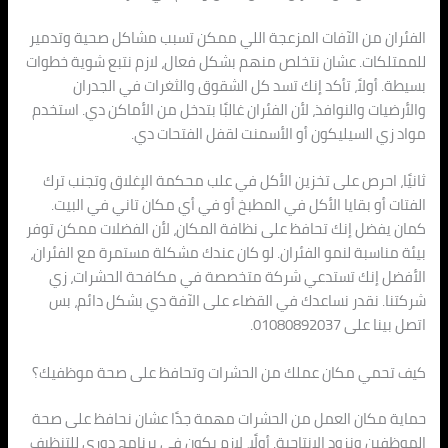
الفئران من الآفات المزعجة اللي ممكن تسبب مشاكل صحية وتدمير
للممتلكات. عشان نتخلص منهم بشكل فعال، لازم نتبع شوية خطوات
بسيطة. أولاً، تأكد إنك تسد كل الشقوق والثغرات في الجدران
والأرضيات والنوافذ، لأن الفئران غالبًا بتدخل من الأماكن دي. استخدم
مواد زي السيليكون أو الأسمنت لقفل الفتحات دي.
ثانيًا، احرص على تخزين الأكل في علب محكمة الإغلاق وتجنب ترك
الفتات أو بقايا الأكل في المطبخ أو في أي مكان تاني في البيت.
كمان يفضل إنك تحافظ على نظافة المكان، لأن الفضلات ممكن توفر
بيئة مناسبة لنمو الفئران. لو كان عندك مشكلة مستمرة مع الفئران،
الأفضل إنك تستدعي شركة متخصصة في مكافحة الحشرات، زي
شركتنا. نقدر نساعدك في القضاء على الآفة دي بشكل دائم، بس
اتصل بينا على 01080892037.
كيف تحمي مكان عملك من الحشرات وتحافظ على صحة موظفيك؟
حماية مكان العمل من الحشرات مهمة جدًا عشان نحافظ على صحة
الموظفين ونزود الإنتاجية. أولًا، لازم يكون في برنامج دوري للتنظيف