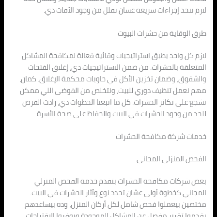
لازم نتخذ إجراءات سريعة عشان نقلل من وجود الآفات دي.
طرق الوقاية من حشرات البيوت
لازم كل واحد يطبق استراتيجيات وقائية فعالة لمكافحة المشاكل
المتعلقة بالحشرات. من ضمن الاستراتيجيات دي، إغلاق الفتحات
والشقوق، وضمان تخزين الأكل في حاويات محكمة الإغلاق. كمان،
مهم نعمل تنظيف دوري للبيت، ونتخلص من الفوضى اللي ممكن
تشجع على تكاثر الحشرات. كل ما اتبعنا الخطوات دي، زادت الفرص
للحد من وجود الحشرات في البيت والحفاظ على صحة الأسرة.
خدمات شركة مكافحة الحشرات
الفحص المنزلي المجاني
بعض شركات مكافحة الحشرات بتقدم خدمة الفحص المنزلي
المجاني كخطوة أولى عشان تحدد نوع وآثار الحشرات في البيت.
مختصين بيعملوا فحص شامل لكل أركان المنزل، وده بيساعدهم
يقدموا تقرير مفصل عن المشاكل الموجودة ويوفروا الاقتراحات