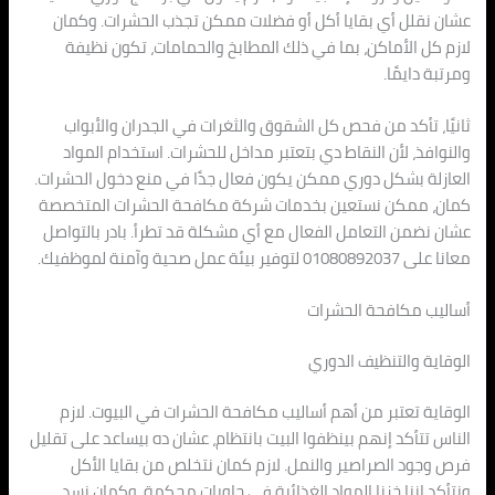
عشان نقلل أي بقايا أكل أو فضلات ممكن تجذب الحشرات. وكمان
لازم كل الأماكن، بما في ذلك المطابخ والحمامات، تكون نظيفة
ومرتبة دايمًا.
ثانيًا، تأكد من فحص كل الشقوق والثغرات في الجدران والأبواب
والنوافذ، لأن النقاط دي بتعتبر مداخل للحشرات. استخدام المواد
العازلة بشكل دوري ممكن يكون فعال جدًا في منع دخول الحشرات.
كمان، ممكن نستعين بخدمات شركة مكافحة الحشرات المتخصصة
عشان نضمن التعامل الفعال مع أي مشكلة قد تطرأ. بادر بالتواصل
معانا على 01080892037 لتوفير بيئة عمل صحية وآمنة لموظفيك.
أساليب مكافحة الحشرات
الوقاية والتنظيف الدوري
الوقاية تعتبر من أهم أساليب مكافحة الحشرات في البيوت. لازم
الناس تتأكد إنهم بينظفوا البيت بانتظام، عشان ده بيساعد على تقليل
فرص وجود الصراصير والنمل. لازم كمان نتخلص من بقايا الأكل
ونتأكد إننا خزنا المواد الغذائية في حاويات محكمة، وكمان نسد