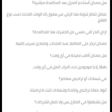
هل ممكن أستخدم المنزل بعد المكافحة مباشرة؟
يفضل تنتظر شوية بعد الرش، بس هقول لك الوقت المحدد حسب نوع
العلاج.
ازاي أقدر أقي نفسي من الحشرات بعد المكافحة؟
ممكن تركز على النظافة، تسد الفتحات، وتتفادى تسريب المية.
هل ممكن أطلب نصيحة في أي وقت؟
طبعًا، إحنا موجودين تحت أمرك، اتصل في أي وقت.
في شهادات أو تراخيص معاكم؟
أيوة، معانا تراخيص واضحة وشهادات تثبت احترافيتنا.
هل بتشتغلوا في المنازل بس ولا كمان للشركات؟