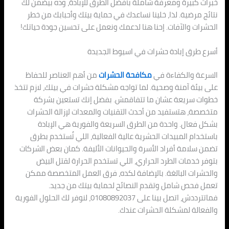
خبرات كبيرة ومعرفة شاملة بأفضل الطرق للإبادة، وده بيضمن لك
نتائج مرضية. لذا، خلينا نساعدك في حماية بيتك وأحبابك من خطر
الحشرات والآفات. إحنا هنا لدعمك ونعمل على تحسين جودة حياتك!
أسرع طرق إبادة حشرات في اسيوط الجديدة
السرعة والكفاءة في
مكافحة الحشرات
من أهم العناصر للحفاظ
على بيئة آمنة وصحية. لما تواجه مشكلة حشرات في بيتك، لازم تتخذ
خطوات سريعة عشان ما تتفاقمش. بفضل إنك تستعين بشركة
متخصصة، هتستفيد من أحدث التقنيات والمعدات لإزالة الحشرات
بشكل فعال. واحدة من الطرق السريعة والفورية هي الإبادة
باستخدام المبيدات الحشرية عالية الفعالية، اللي تُستخدم بطرق
تضمن سلامة أفراد الأسرة والحيوانات الأليفة. كمان بعض الشركات
بتوفر خدمات الطرد الحراري، اللي تستخدم الحرارة لقتل البيض
والحشرات البالغة. بالإضافة لكده، فرق العمل المتخصصة ممكن
تعمل فحص شامل وتقدم النصائح لحماية بيتك من جديد.
فماتترددش، اتصل بينا على 01080892037، لنوفر لك الحلول الفورية
والفعالة لمشكلة الحشرات عندك.