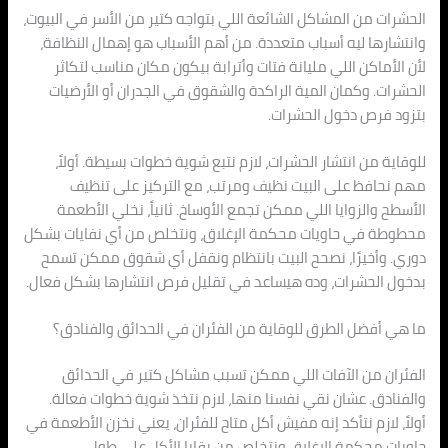
الحشرات من المشاكل الشائعة اللي بتواجه كتير من الأسر في البيوت،
وانتشارها ليه أسباب متعددة. من أهم الأسباب هو إهمال النظافة،
لأن الأماكن اللي مليانة فتات وأترابة بيكون مكان مناسب لتكاثر
الحشرات. وكمان المية الراكدة والشقوق في الجدران أو الأرضيات
بتزود فرص دخول الحشرات.
للوقاية من انتشار الحشرات، لازم نتبع شوية خطوات بسيطة. أولاً،
مهم نحافظ على البيت نظيف ومرتب، مع التركيز على تنظيف
الأسطح والزوايا اللي ممكن تجمع الأوساخ. ثانياً، نخلي الأطعمة
محطوطة في حاويات محكمة الإغلاق، ونتخلص من أي نفايات بشكل
دوري. وأخيرًا، نصحح البيت بانتظام ونقفل أي شقوق ممكن تسمح
بدخول الحشرات، وده هيساعد في تقليل فرص انتشارها بشكل فعال.
ما هي أفضل الطرق للوقاية من الفئران في الحدائق والفنادق؟
الفئران من الآفات اللي ممكن تسبب مشاكل كتير في الحدائق
والفنادق. عشان نقي نفسنا منها، لازم نتخذ شوية خطوات فعالة.
أولاً، لازم نتأكد إنه مفيش أكل متاح للفئران، يعني نخزن الأطعمة في
حاويات محكمة الإغلاق ونتخلص من بقايا الأكل على طول.