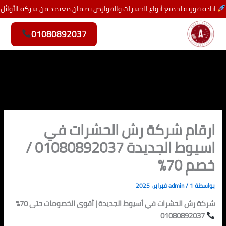
خطي
ابادة فورية لجميع أنواع الحشرات والقوارض بضمان معتمد من شركة الأوائل
لى
لمحتوى
01080892037
ارقام شركة رش الحشرات في
اسيوط الجديدة 01080892037 /
خصم 70%
بواسطة
1 فبراير، 2025
/
admin
شركة رش الحشرات في أسيوط الجديدة | أقوى الخصومات حتى 70%
01080892037