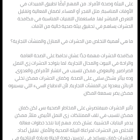
على البيئة وصحة الأفراد. من المهم أيضًا تطبيق المبيدات في
الأوقات المناسبة، مثل الفجر أو المساء، لضمان الفعالية وتقليل
التعرض المباشر لها. فاستعمال التقنيات المناسبة في مكافحة
الحشرات يساهم في تحقيق بيئة صحية خالية من الآفات.
ما هي أهمية التخلص من الحشرات في المنازل والمنشآت التجارية؟
مكافحة الحشرات مهمة جدًا عشان نحافظ على الصحة العامة
والراحة في البيوت والمحال التجارية. لما بتواجد الحشرات زي النمل،
الصراصير، والبعوض، ممكن تتسبب في انتشار الأمراض والعدوى،
وده بيأثر بشكل سلبي على الصحة. وكمان، الحشرات ممكن تخلي
الزبائن يبعدوا عن المنشآت التجارية، لأن الانطباع السيء اللي بيسيبوه
ممكن يضر بسمعة المكان.
تأثير الحشرات مبيقتصرش على المخاطر الصحية بس، لكن كمان
ممكن تتسبب في تلف الممتلكات. زى النمل الأبيض، مثلاً، ممكن
يدمر البنايات الخشبية. عشان كده، مهم إننا نتخذ خطوات فعالة
للتخلص من الحشرات لمراعاة البيئة الصحية والأمان. تقليل أعداد
الحشرات كمان بيساعد في تحسين جودة الحياة وزيادة الإنتاجية في