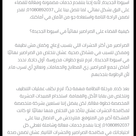
اسيوط الجديدة، لأنه إحنا بنتقدم خدمات مضمونة وفعّالة للقضاء
على البق بشكل نهائي. لما تتصل بينا على 01080892037، تقدر
تضمن الراحة التامة واستعادة جو من الأمان في أماكنك.
كيفية القضاء على الصراصير نهائياً في اسيوط الجديدة؟
الصراصير من أكثر الحشرات اللي بتسبب إزعاج، وكمان مش نظيفة
وممكن تتسبب في مشاكل صحية. عشان نتخلص من الصراصير نهائيًا
في اسيوط الجديدة ، لازم نتبع خطوات مدروسة. أول حاجة، نحدد
أماكن تجمع الصراصير، زي المطابخ والحمامات، ونعالج أي تسرب ماء،
لأن الرطوبة بتجذبهم.
بعد كده، مرحلة النظافة مهمة جدًا. لازم نكثف عمليات التنظيف
ونتخلص من بقايا الأكل والقمامة. استخدام المبيدات الحشرية
المخصصة خطوة فعّالة، لكن يفضل إننا نستعين بشركة متخصصة
لمكافحة الحشرات عشان نتأكد من التخلص منها نهائيًا. لو كانت
المشكلة أكبر من المتوقع، متترددش في الاتصال بينا على
01080892037، إحنا بنقدم خدمات فعالة وشاملة تغطي كل
احتياجاتك في مكافحة الصراصير والحشرات الثانية، عشان تضمن صحة