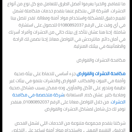
ما تتفاقم، والخبرا يعرفوا أفضل الطرق للتعامل مع كل نوع من أنواع
الحشرات. الشركة اللي بنتكلم عنها بتقدم خدمات متكاملة تشمل
تقييم دقيق للمشكلة واستخدام مواد آمنة وفعّالة. تقدر تتصل بينا
في أي وقت على الرقم 01080892037 للحصول على استشارة
شاملة. إحنا هنا عشان نتأكد إن بيتك خالي من الحشرات وأفراد أسرتك
في أمان دائم. ماتترددش في التواصل معانا، إحنا نضمن لك الراحة
والطمأنينة في بيئتك المنزلية.
مكافحة الحشرات والقوارض
مكافحة الحشرات والقوارض
جزء أساسي للحفاظ على بيئة صحية
وآمنة في البيوت والمكاتب. القوارض والحشرات بتنمو في بيئات غير
نظيفة وبتدور على الأكل والمأوى، وده ممكن يسبب مشاكل صحية
ومادية كتير. عشان كده، الاستعانة ب
شركة متخصصة في مكافحة
الحشرات
. من خلال التواصل معانا على الرقم 01080892037، هنقدر
نوفر لك حل شامل لمشاكل الحشرات والقوارض.
شركتنا بتقدم مجموعة متنوعة من الخدمات اللي تشمل الفحص
الدقيق، التقييم المهني، واستخدام مواد آمنة تساعد على التخلص