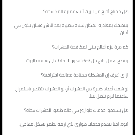
هل محتاج أخرج من البيت أثناء عملية المكافحة؟
بننصحك بمغادرة المكان لفترة قصيرة بعد الرش، عشان تكون في
أمان.
كم مرة لازم أعالج بيتي لمكافحة الحشرات؟
بننصح بعمل علاج كل 3-6 شهور للحفاظ على سلامة البيت.
ازاي أعرف إن المشكلة محتاجة معالجة احترافية؟
لو شفت أعداد كبيرة من الحشرات أو لو الحشرات بتظهر باستمرار،
ساعتها لازم تتصل بينا.
هل بتقدموا خدمات طوارئ في حالة ظهور الحشرات فجأة؟
أيوة، احنا بنقدم خدمات طوارئ لأي أزمة تظهر بشكل مفاجئ.