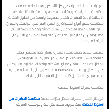
مع زيادة انتشار الحشرات في كل الأماكن، بقت الحاجة لخدمات
مكافحة الحشرات ضرورية لحماية صحة وسلامة عائلاتنا. الشركة
الألمانية لإبادة الحشرات بتقدم مجموعة واسعة من الحلول الفعّالة
لمكافحة جميع أنواع الحشرات زي النمل، الصراصير، البراغيث، والفئران.
فريق العمل عندنا يعتمد على تقنيات حديثة ومواد صديقة للبيئة،
وده بيضمن إن عملية الإبادة تكون آمنة وفعالة من غير التأثير على
البيئة المحيطة.
مهمتنا تقديم خدمة عملاء ممتازة، عشان كده بنخصص خطط
معالجة تناسب احتياجات كل عميل. من خلال خبرتنا الطويلة في
المجال ده، نقدر نتعامل مع أي مشكلة تواجهك بفاعلية. ماتترددش
في الاتصال بينا على 01080892037 للحصول على استشارة مجانية
ودعم سريع عشان تحل كل مشاكل الحشرات اللي عندك.
مكافحة حشرات اسيوط الجديدة
في ظل انتشار الحشرات بشكل متزايد، خدمة
مكافحة الحشرات في
اسيوط الجديدة
بقت ضرورة ملحة لكل بيت ومؤسسة. الشركة