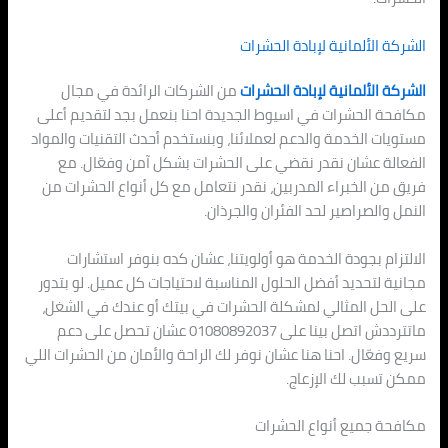
الشركة الألمانية لإبادة الحشرات
الشركة الألمانية لإبادة الحشرات
من الشركات الرائدة في مجال
مكافحة الحشرات في اسيوط الجديدة احنا بنعمل بجد لتقديم أعلى
مستويات الخدمة والدعم لعملائنا، وبنستخدم أحدث التقنيات والمواد
الفعالة عشان نقدر نقضي على الحشرات بشكل آمن وفعّال. مع
فريق من الخبراء المدربين، نقدر نتعامل مع كل أنواع الحشرات من
النمل والصراصير لحد الفئران والجرذان.
الالتزام بجودة الخدمة هو أولويتنا، عشان كده بنوفر استشارات
مجانية لتحديد أفضل الحلول المناسبة لاحتياجات كل عميل. لو بتدور
على الحل المثالي لمشكلة الحشرات في بيتك أو عندك في الشغل،
ماتترددش اتصل بينا على 01080892037 عشان تحصل على دعم
سريع وفعّال. احنا هنا عشان نوفر لك الراحة والأمان من الحشرات اللي
ممكن تسبب لك الإزعاج.
مكافحة جميع أنواع الحشرات