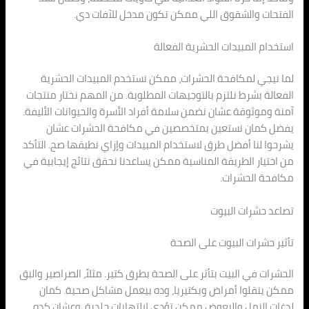
الفتحات والشقوق اللي ممكن تكون مدخل للآفات دي.
استخدام المبيدات الحشرية الفعالة
لما نيجي لمكافحة الحشرات، ممكن نستخدم المبيدات الحشرية
الفعالة بشرط نلتزم بالتوجيهات المطلوبة. من المهم نختار منتجات
آمنة وموثوقة عشان نضمن سلامة أفراد الأسرة والحيوانات الأليفة.
يفضل كمان نستعين بمتخصصين في مكافحة الحشرات عشان
يشرحوا لنا أفضل طرق لاستخدام المبيدات وإزاي نطبقها صح. التأكد
من اختيار الطريقة المناسبة ممكن يساعدنا نحقق نتائج إيجابية في
مكافحة الحشرات.
تصاعد حشرات البيوت
تأثير حشرات البيوت على الصحة
الحشرات في البيت بتأثر على الصحة بطرق كتير. مثلاً، الصراصير والبق
ممكن ينقلوا أمراض وبكتيريا، وده بيعمل مشاكل صحية. كمان
لدغات النمل والبعوض ممكن تؤدي لالتهابات جلدية، وعشان كده