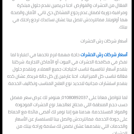
الفعّال من الحشرات والقوارض. احنا حريصين نقدم حلول مبتكرة
ومراقبة دورية لضمان عدم رجوع المشاكل دي تاني. الأمان والصحة
هما أولويتنا، فماتترددش تتصل بينا عشان نساعدك ترجع راحتك في
بيتك.
أسعار شركات رش الحشرات
أسعار شركات رش الحشرات
حاجة مهمة لازم ناخدها في اعتبارنا لما
نفكر في مكافحة الحشرات في البيوت أو الأماكن التجارية. شركتنا
بتقدم أسعار تنافسية تناسب احتياجات جميع العملاء، وبتقدم حلول
فعّالة تناسب كل الميزانيات. احنا عارفين إن كل حالة فريدة، عشان كده
بنقدم استشارات مجانية لتحديد نوع العلاج المناسب وتكاليف الخدمة.
لما تتواصل معانا على 01080892037، هنوفر لك عرض سعر مفصل
حسب حجم المنطقة اللي محتاج تعالجها، نوع الحشرات الموجودة
والمواد المستخدمة. هدفنا هو إننا نوفر لك أقصى فائدة مع الحفاظ
على جودة الخدمة. فماتترددش واتصل بينا للاستفسار عن الأسعار
والخدمات اللي بنقدمها عشان نضمن لك سلامة وراحة بيتك من
الحشرات.