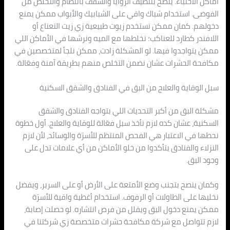
أماكن الاختباء. ينصح بتنظيف الزوايا والسقف بانتظام والتخلص من
الفوضى. استخدام شباك واقي على الشبابيك والأبواب ممكن يمنع
دخولهم. كمان ممكن نستخدم زيوت طبيعية زي زيت النعناع أو
اللافندر كطارد للعناكب؛ نخلطها مع الميه ونرشها في الأماكن اللي
ممكن يتواجدوا فيها. لو المشكلة زادت، ممكن نلجأ لمتخصصين في
مكافحة الحشرات عشان نضمن التخلص منهم بطريقة آمنة وفعّالة.
سبل الوقاية والعلاج من البق في الفنادق والشقق السكنية
مشكلة البق من أكبر التحديات اللي بتواجه الفنادق والشقق
السكنية، عشان كده لازم نأخذ سبل فعّالة للوقاية والعلاج. أول خطوة
نحطها في الاعتبار هي الفحص المنتظم للأسرّة والوسائد، لأن لازم
النزلاء والفنادق يتأكدوا من خلو الأماكن من أي علامات تدل على
وجود البق.
وكمان ينصح بتجنب وضع الأمتعة على الأرض أو على السرير، ويفضل
نخليها على الطاولات أو الرفوف. استخدام أغطية واقية للأسرّة
ممكن يمنع دخول البق ويقلل من فرص انتشاره. لو حصلت إصابة،
لازم تتواصل مع شركة مكافحة حشرات متخصصة زي شركتنا في