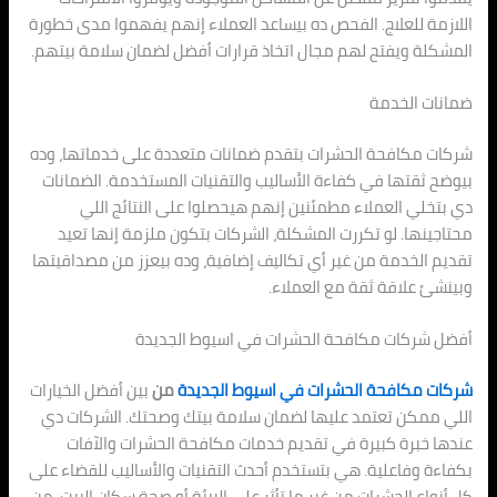
اللازمة للعلاج. الفحص ده بيساعد العملاء إنهم يفهموا مدى خطورة
المشكلة ويفتح لهم مجال اتخاذ قرارات أفضل لضمان سلامة بيتهم.
ضمانات الخدمة
شركات مكافحة الحشرات بتقدم ضمانات متعددة على خدماتها، وده
بيوضح ثقتها في كفاءة الأساليب والتقنيات المستخدمة. الضمانات
دي بتخلي العملاء مطمئنين إنهم هيحصلوا على النتائج اللي
محتاجينها. لو تكررت المشكلة، الشركات بتكون ملزمة إنها تعيد
تقديم الخدمة من غير أي تكاليف إضافية، وده بيعزز من مصداقيتها
وبينشئ علاقة ثقة مع العملاء.
أفضل شركات مكافحة الحشرات في اسيوط الجديدة
شركات مكافحة الحشرات في اسيوط الجديدة
من
بين أفضل الخيارات
اللي ممكن تعتمد عليها لضمان سلامة بيتك وصحتك. الشركات دي
عندها خبرة كبيرة في تقديم خدمات مكافحة الحشرات والآفات
بكفاءة وفاعلية. هي بتستخدم أحدث التقنيات والأساليب للقضاء على
كل أنواع الحشرات من غير ما تأثر على البيئة أو صحة سكان البيت. من