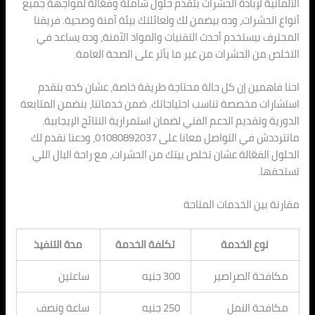
الألمانية لإبادة الحشرات بتقدم حلول شاملة وفعّالة لمواجهة جميع
أنواع الحشرات، وده بيضمن لك ولعائلتك بيئة آمنة وصحية. فريقنا
المحترف بيستخدم أحدث التقنيات والمواد الآمنة، وده يساعد في
التخلص من الحشرات من غير ما يأثر على الصحة العامة.
احنا فاهمين إن كل حالة محتاجة طريقة خاصة، عشان كده بنقدم
استشارات مخصصة تناسب احتياجاتك. ضمن خدماتنا، بنضمن المتابعة
الدورية وتقديم الدعم الفني لضمان استمرارية النتائج الإيجابية.
ماتترددش في التواصل معانا على 01080892037، ودعنا نقدم لك
الحلول الفعّالة عشان تخلص بيتك من الحشرات، مع راحة البال اللي
تستحقها.
مقارنة بين الخدمات المتاحة
نوع الخدمة
تكلفة الخدمة
مدة التنفيذ
مكافحة الصراصير
300 جنيه
ساعتين
مكافحة النمل
250 جنيه
ساعة ونصف