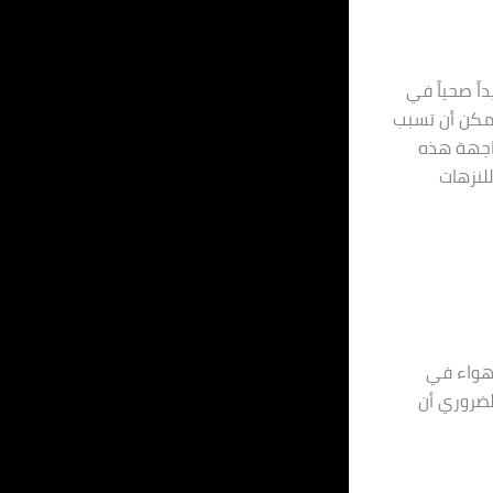
ً صحياً في
 يمكن أن تسبب
واجهة هذه
للنزهات
لهواء في
لضروري أن