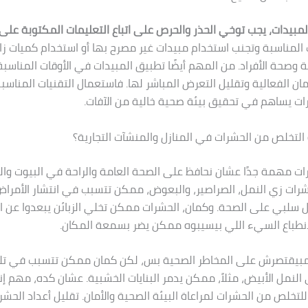
لمبيدات، يجب توخي الحذر والحرص على اتباع التعليمات المكتوبة على
 المناسبة وتجنب استخدام مبيدات غير مصرح بها أو استخدام كميات زائ
ئة وصحة الأفراد. من المهم أيضًا تطبيق المبيدات في الأوقات المناسبة
مان الفعالية وتقليل التعرض المباشر لها. فاستعمال التقنيات المناس
ت يساهم في تحقيق بيئة صحية خالية من الآفات.
لتخلص من الحشرات في المنازل والمنشآت التجارية؟
ت مهمة جدًا عشان نحافظ على الصحة العامة والراحة في البيوت والمح
حشرات زي النمل، الصراصير، والبعوض، ممكن تتسبب في انتشار الأمرا
ل سلبي على الصحة. وكمان، الحشرات ممكن تخلي الزبائن يبعدوا عن 
 الانطباع السيء اللي بيسيبوه ممكن يضر بسمعة المكان.
ت مبيقتصرش على المخاطر الصحية بس، لكن كمان ممكن تتسبب في ت
النمل الأبيض، مثلاً، ممكن يدمر البنايات الخشبية. عشان كده، مهم إنن
لتخلص من الحشرات لمراعاة البيئة الصحية والأمان. تقليل أعداد الحش