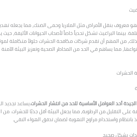
غيث
هو معروف بنقل الأمراض مثل الملاريا وحمى الضنك، مما يجعله تهديدا
فة. بينما البراغيث تشكل تحدياً خاصاً لأصحاب الحيوانات الأليفة، حيث
 لذلك، من المهم أن تقدم شركات مكافحة الحشرات حلولاً متكاملة لم
نواعها، مما يساهم في الحد من المخاطر الصحية وتعزيز البيئة الآمنة 
 الحشرات
ة
الجيدة أحد العوامل الأساسية للحد من انتشار الحشرات.
يساعد تجديد ا
ة على التقليل من الرطوبة، مما يجعل البيئة أقل جذبًا للحشرات. من ا
فذ بانتظام واستخدام مراوح التهوية لضمان تدفق الهواء النقي.
يدات بشكل صحيح