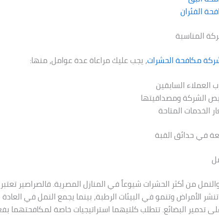
حة الفئران
ركة المناسبة
ركة مكافحة الحشرات
، يجب عليك مراعاة عدة عوامل، منها:
ب العملاء السابقين
يص الشركة ومصداقيتها
ر الخدمات المتاحة
عة في حدائق القبة
مل
والنمل من أكثر الحشرات شيوعاً في المنازل المصرية. فالصراصير تعتبر 
نشر الأمراض وتنمو في البيئات الرطبة، بينما يجمع النمل في العادة 
 على تدمير البضائع. تتطلب كلتيهما استراتيجيات خاصة لمكافحتهما بفعا