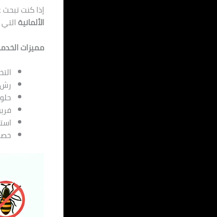
إذا كنت تبحث 
الألمانية
التي ت
مميزات الخدمة
الت
رش ف
حلول
فريق
استج
خصم