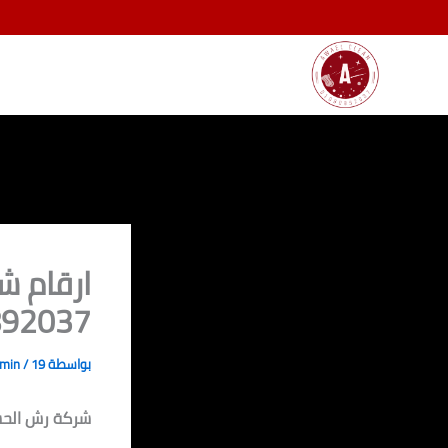
خطي
لى
لمحتوى
ارقام ش
1080892037
بواسطة
19 فبراير، 2025
/
dmin
شركة رش الحشر