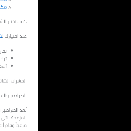
مكاف
كيف تختار الش
عند اختيارك ل
ش
تجار
ترخ
أسعا
الحشرات الشائ
الصراصير والن
تُعد الصراصير 
المزعجة التي ت
مزعجاً وقادراً