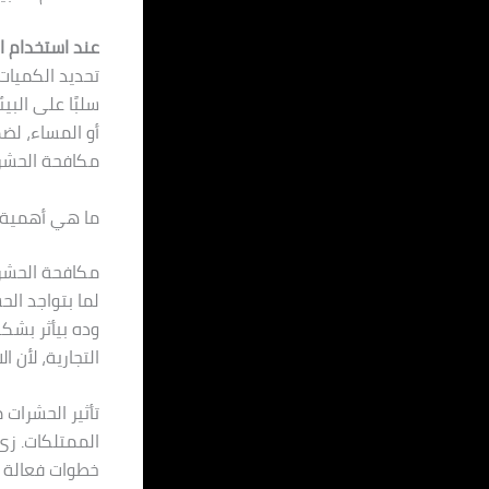
عند استخدام ا
تحديد الكميات
سلبًا على البي
أو المساء، لض
مكافحة الحشرا
ما هي أهمية ا
مكافحة الحشرا
لما بتواجد ال
وده بيأثر بشك
التجارية، لأن
تأثير الحشرا
الممتلكات. زى 
خطوات فعالة ل