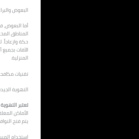
البعوض والبرا
أما البعوض، ف
المناطق المختل
حكة وازعاجاً.
الآفات بجميع أ
المنزلية.
تقنيات مكافحة
التهوية الجيد
تعتبر التهوية 
الأماكن المغلق
يتم فتح النوا
استخدام المب