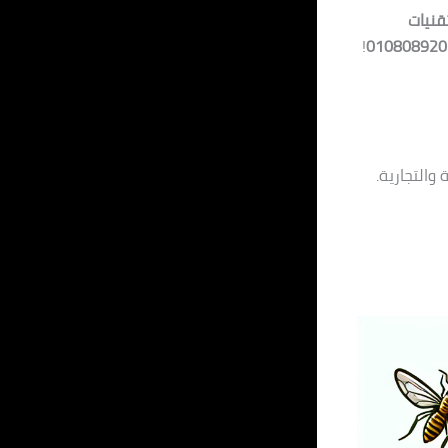
قنيات
!
010808920
والتجارية.