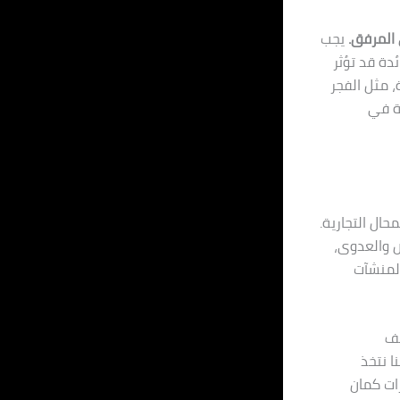
 المرفق.
يجب
دة قد تؤثر
، مثل الفجر
بة في
ال التجارية.
ض والعدوى،
المنشآت
لف
ا نتخذ
رات كمان