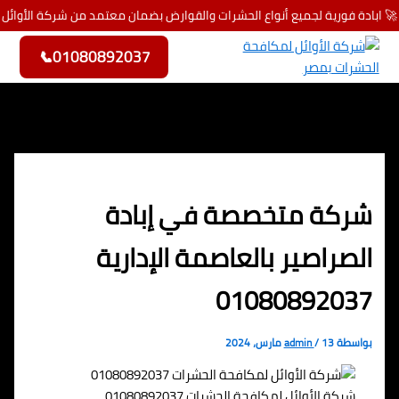
🚀 ابادة فورية لجميع أنواع الحشرات والقوارض بضمان معتمد من شركة الأوائل
تخطي إلى المحتوى
📞
01080892037
شركة متخصصة في إبادة
الصراصير بالعاصمة الإدارية
01080892037
بواسطة
13 مارس، 2024
/
admin
شركة الأوائل لمكافحة الحشرات 01080892037