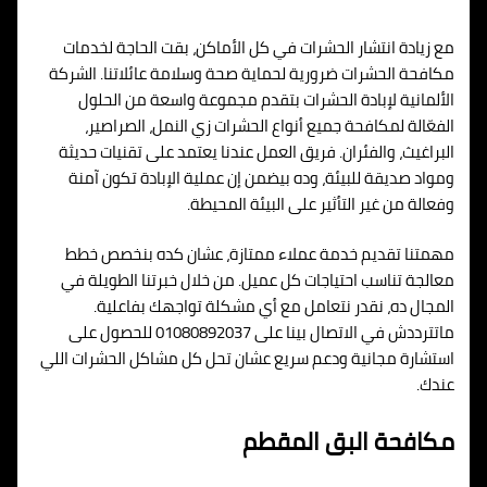
مع زيادة انتشار الحشرات في كل الأماكن، بقت الحاجة لخدمات
مكافحة الحشرات ضرورية لحماية صحة وسلامة عائلاتنا. الشركة
الألمانية لإبادة الحشرات بتقدم مجموعة واسعة من الحلول
الفعّالة لمكافحة جميع أنواع الحشرات زي النمل، الصراصير،
البراغيث، والفئران. فريق العمل عندنا يعتمد على تقنيات حديثة
ومواد صديقة للبيئة، وده بيضمن إن عملية الإبادة تكون آمنة
وفعالة من غير التأثير على البيئة المحيطة.
مهمتنا تقديم خدمة عملاء ممتازة، عشان كده بنخصص خطط
معالجة تناسب احتياجات كل عميل. من خلال خبرتنا الطويلة في
المجال ده، نقدر نتعامل مع أي مشكلة تواجهك بفاعلية.
ماتترددش في الاتصال بينا على 01080892037 للحصول على
استشارة مجانية ودعم سريع عشان تحل كل مشاكل الحشرات اللي
عندك.
مكافحة البق المقطم