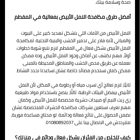
صحة وسلامة بيتك.
أفضل طرق مكافحة النمل الأبيض بفعالية في المقطم
النمل الأبيض من الآفات اللي بتشكل تهديد كبير على البيوت
والمباني لأنه قادر على تدمير الخشب والبنية التحتية. لمكافحة
النمل الأبيض بشكل فعال في المقطم، لازم نتبع شوية خطوات.
أولاً، مهم نكشف عن أماكن وجود النمل الأبيض، وده ممكن
نعمله عن طريق فحص الخشب والمناطق المحيطة بالمبنى.
ممكن كمان نستخدم مصائد خاصة عشان تساعدنا نحدد النشاط.
ثانيًا، لازم نعالج أي تسرب مياه أو رطوبة في المكان، لأن النمل
الأبيض بيفضل البيئات الرطبة. ثالثًا، ينصح باستخدام مواد طبيعية
زي زيت النيم أو مبيدات حشرية مخصصة للنمل الأبيض، وكمان
مهم نعرف نستعين بشركات مكافحة الحشرات المتخصصة عشان
نضمن الحصول على نتائج فعالة ودائمة. لو محتاج مساعدة فورية،
متترددش في الاتصال بينا على 01080892037.
كيف تتخلص من الفئران بشكل فعال ودائم في منزلك؟