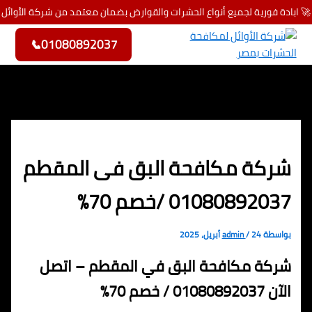
🚀 ابادة فورية لجميع أنواع الحشرات والقوارض بضمان معتمد من شركة الأوائل
تخطي إلى المحتوى
📞
01080892037
شركة مكافحة البق فى المقطم
01080892037 /خصم 70%
بواسطة
24 أبريل، 2025
/
admin
شركة مكافحة البق في المقطم – اتصل
الآن 01080892037 / خصم 70%