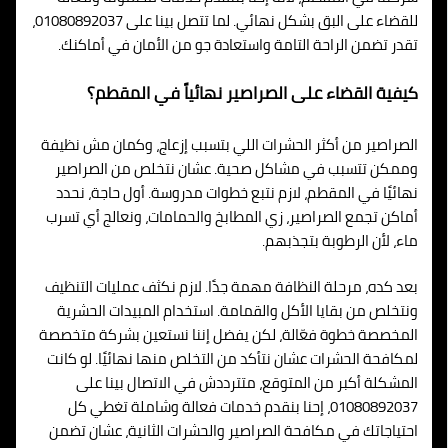
للقضاء على البق بشكل نهائي. لما تتصل بينا على 01080892037،
تقدر تضمن الراحة التامة واستعادة جو من الأمان في أماكنك.
كيفية القضاء على الصراصير نهائياً في المقطم؟
الصراصير من أكثر الحشرات اللي بتسبب إزعاج، وكمان مش نظيفة
وممكن تتسبب في مشاكل صحية. عشان نتخلص من الصراصير
نهائيًا في المقطم، لازم نتبع خطوات مدروسة. أول حاجة، نحدد
أماكن تجمع الصراصير، زي المطابخ والحمامات، ونعالج أي تسرب
ماء، لأن الرطوبة بتجذبهم.
بعد كده، مرحلة النظافة مهمة جدًا. لازم نكثف عمليات التنظيف
ونتخلص من بقايا الأكل والقمامة. استخدام المبيدات الحشرية
المخصصة خطوة فعّالة، لكن يفضل إننا نستعين بشركة متخصصة
لمكافحة الحشرات عشان نتأكد من التخلص منها نهائيًا. لو كانت
المشكلة أكبر من المتوقع، متترددش في الاتصال بينا على
01080892037، إحنا بنقدم خدمات فعالة وشاملة تغطي كل
احتياجاتك في مكافحة الصراصير والحشرات الثانية، عشان تضمن