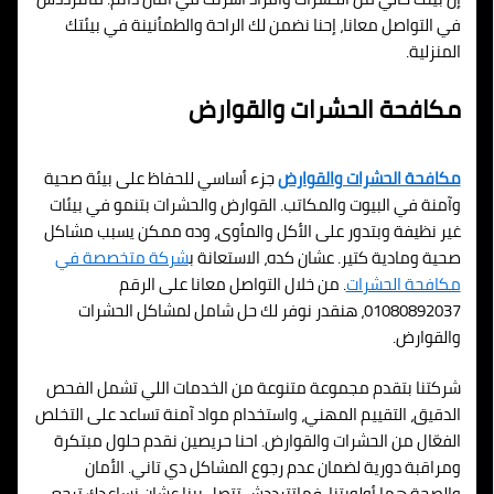
في التواصل معانا، إحنا نضمن لك الراحة والطمأنينة في بيئتك
المنزلية.
مكافحة الحشرات والقوارض
مكافحة الحشرات والقوارض
جزء أساسي للحفاظ على بيئة صحية
وآمنة في البيوت والمكاتب. القوارض والحشرات بتنمو في بيئات
غير نظيفة وبتدور على الأكل والمأوى، وده ممكن يسبب مشاكل
صحية ومادية كتير. عشان كده، الاستعانة ب
شركة متخصصة في
مكافحة الحشرات
. من خلال التواصل معانا على الرقم
01080892037، هنقدر نوفر لك حل شامل لمشاكل الحشرات
والقوارض.
شركتنا بتقدم مجموعة متنوعة من الخدمات اللي تشمل الفحص
الدقيق، التقييم المهني، واستخدام مواد آمنة تساعد على التخلص
الفعّال من الحشرات والقوارض. احنا حريصين نقدم حلول مبتكرة
ومراقبة دورية لضمان عدم رجوع المشاكل دي تاني. الأمان
والصحة هما أولويتنا، فماتترددش تتصل بينا عشان نساعدك ترجع