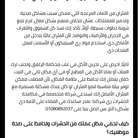
الفئران من الآفات المزعجة اللي ممكن تسبب مشاكل صحية
وتدمير للممتلكات. عشان نتخلص منهم بشكل فعال، لازم نتبع
شوية خطوات بسيطة. أولاً، تأكد إنك تسد كل الشقوق والثغرات
في الجدران والأرضيات والنوافذ، لأن الفئران غالبًا بتدخل من
الأماكن دي. استخدم مواد زي السيليكون أو الأسمنت لقفل
الفتحات دي.
ثانيًا، احرص على تخزين الأكل في علب محكمة الإغلاق وتجنب ترك
الفتات أو بقايا الأكل في المطبخ أو في أي مكان تاني في البيت.
كمان يفضل إنك تحافظ على نظافة المكان، لأن الفضلات ممكن
توفر بيئة مناسبة لنمو الفئران. لو كان عندك مشكلة مستمرة مع
الفئران، الأفضل إنك تستدعي شركة متخصصة في مكافحة
الحشرات، زي شركتنا. نقدر نساعدك في القضاء على الآفة دي
بشكل دائم، بس اتصل بينا على 01080892037.
كيف تحمي مكان عملك من الحشرات وتحافظ على صحة
موظفيك؟