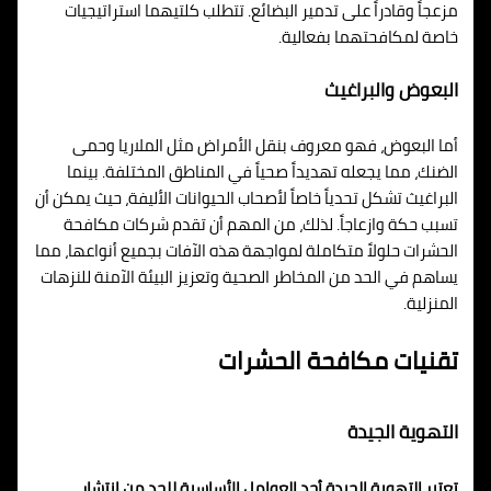
مزعجاً وقادراً على تدمير البضائع. تتطلب كلتيهما استراتيجيات
خاصة لمكافحتهما بفعالية.
البعوض والبراغيث
أما البعوض، فهو معروف بنقل الأمراض مثل الملاريا وحمى
الضنك، مما يجعله تهديداً صحياً في المناطق المختلفة. بينما
البراغيث تشكل تحدياً خاصاً لأصحاب الحيوانات الأليفة، حيث يمكن أن
تسبب حكة وازعاجاً. لذلك، من المهم أن تقدم شركات مكافحة
الحشرات حلولاً متكاملة لمواجهة هذه الآفات بجميع أنواعها، مما
يساهم في الحد من المخاطر الصحية وتعزيز البيئة الآمنة للنزهات
المنزلية.
تقنيات مكافحة الحشرات
التهوية الجيدة
تعتبر التهوية الجيدة أحد العوامل الأساسية للحد من انتشار