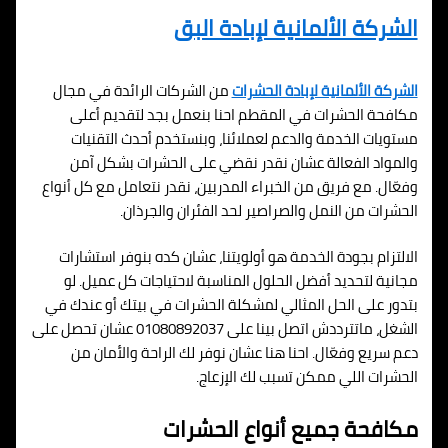
الشركة الألمانية لإبادة البق
الشركة الألمانية لإبادة الحشرات
من الشركات الرائدة في مجال
مكافحة الحشرات في المقطم احنا بنعمل بجد لتقديم أعلى
مستويات الخدمة والدعم لعملائنا، وبنستخدم أحدث التقنيات
والمواد الفعالة عشان نقدر نقضي على الحشرات بشكل آمن
وفعّال. مع فريق من الخبراء المدربين، نقدر نتعامل مع كل أنواع
الحشرات من النمل والصراصير لحد الفئران والجرذان.
الالتزام بجودة الخدمة هو أولويتنا، عشان كده بنوفر استشارات
مجانية لتحديد أفضل الحلول المناسبة لاحتياجات كل عميل. لو
بتدور على الحل المثالي لمشكلة الحشرات في بيتك أو عندك في
الشغل، ماتترددش اتصل بينا على 01080892037 عشان تحصل على
دعم سريع وفعّال. احنا هنا عشان نوفر لك الراحة والأمان من
الحشرات اللي ممكن تسبب لك الإزعاج.
مكافحة جميع أنواع الحشرات