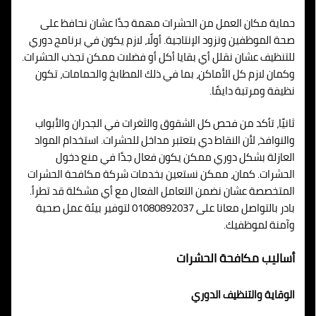
حماية مكان العمل من الحشرات مهمة جدًا عشان نحافظ على
صحة الموظفين ونزود الإنتاجية. أولًا، لازم يكون في برنامج دوري
للتنظيف عشان نقلل أي بقايا أكل أو فضلات ممكن تجذب الحشرات.
وكمان لازم كل الأماكن، بما في ذلك المطابخ والحمامات، تكون
نظيفة ومرتبة دايمًا.
ثانيًا، تأكد من فحص كل الشقوق والثغرات في الجدران والأبواب
والنوافذ، لأن النقاط دي بتعتبر مداخل للحشرات. استخدام المواد
العازلة بشكل دوري ممكن يكون فعال جدًا في منع دخول
الحشرات. كمان، ممكن نستعين بخدمات شركة مكافحة الحشرات
المتخصصة عشان نضمن التعامل الفعال مع أي مشكلة قد تطرأ.
بادر بالتواصل معانا على 01080892037 لتوفير بيئة عمل صحية
وآمنة لموظفيك.
أساليب مكافحة الحشرات
الوقاية والتنظيف الدوري