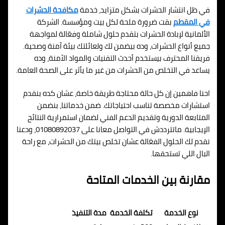
في ظل انتشار الحشرات بشكل متزايد، خدمة
مكافحة الحشرات
في المقطم
بقت ضرورة ملحة لكل بيت ومؤسسة. الشركة
الألمانية لإبادة الحشرات بتقدم حلول شاملة وفعّالة لمواجهة
جميع أنواع الحشرات، وده بيضمن لك ولعائلتك بيئة آمنة وصحية.
فريقنا المحترف بيستخدم أحدث التقنيات والمواد الآمنة، وده
يساعد في التخلص من الحشرات من غير ما يأثر على الصحة العامة.
احنا فاهمين إن كل حالة محتاجة طريقة خاصة، عشان كده بنقدم
استشارات مخصصة تناسب احتياجاتك. ضمن خدماتنا، بنضمن
المتابعة الدورية وتقديم الدعم الفني لضمان استمرارية النتائج
الإيجابية. ماتترددش في التواصل معانا على 01080892037، ودعنا
نقدم لك الحلول الفعّالة عشان تخلص بيتك من الحشرات، مع راحة
البال اللي تستحقها.
مقارنة بين الخدمات المتاحة
نوع الخدمة
تكلفة الخدمة
مدة التنفيذ