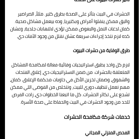
الحشرات في البيت بتأثر على الصحة بطرق كتير. مثلاً، الصراصير
والبق ممكن ينقلوا أمراض وبكتيريا، وده بيعمل مشاكل صحية.
كمان لدغات النمل والبعوض ممكن تؤدي لالتهابات جلدية، وعشان
كده لازم نتخذ إجراءات سريعة عشان نقلل من وجود الآفات دي.
طرق الوقاية من حشرات البيوت
لازم كل واحد يطبق استراتيجيات وقائية فعالة لمكافحة المشاكل
المتعلقة بالحشرات. من ضمن الاستراتيجيات دي، إغلاق الفتحات
والشقوق، وضمان تخزين الأكل في حاويات محكمة الإغلاق. كمان،
مهم نعمل تنظيف دوري للبيت، ونتخلص من الفوضى اللي ممكن
تشجع على تكاثر الحشرات. كل ما اتبعنا الخطوات دي، زادت الفرص
للحد من وجود الحشرات في البيت والحفاظ على صحة الأسرة.
خدمات شركة مكافحة الحشرات
الفحص المنزلي المجاني