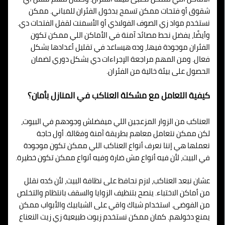
شقوق أو فتحات ممكن تسمح بدخول الفئران للمباني. ممكن
نستخدم مواد زي الصوف الفولاذي أو الأسمنت لقفل الفتحات دي.
وأيضًا، يفضل نحط مصائد آمنة في الأماكن اللي ممكن تكون
الفئران موجودة فيها، وده هيساعد في تقليل أعدادها بشكل
فعال. ومن المهم مراجعة الإجراءات دي بشكل دوري لضمان
الحصول على بيئة خالية من الفئران.
كيفية التعامل مع مشكلة العناكب في المنازل بأمان؟
العناكب من الزوار المزعجين اللي ميفضلش وجودهم في البيوت،
لكن ممكن نتعامل معاهم بطريقة آمنة وفعّالة. أول حاجة
نعملها هي إننا نعرف أنواع العناكب اللي ممكن تكون موجودة
في البيت، لأن فيه أنواع مش ضارة وفيه أنواع ممكن تكون خطيرة.
عشان نبعد العناكب، لازم نحافظ على نظافة البيت، لأن كده نقلل
من أماكن الاختباء. ينصح بتنظيف الزوايا والسقف بانتظام والتخلص
من الفوضى. استخدام شباك واقي على الشبابيك والأبواب ممكن
يمنع دخولهم. كمان ممكن نستخدم زيوت طبيعية زي زيت النعناع