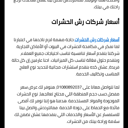
راحتك في بيتك.
أسعار شركات رش الحشرات
أسعار شركات رش الحشرات
حاجة مهمة لازم ناخدها في اعتبارنا
لما نفكر في مكافحة الحشرات في البيوت أو الأماكن التجارية.
شركتنا بتقدم أسعار تنافسية تناسب احتياجات جميع العملاء،
وبتقدم حلول فعّالة تناسب كل الميزانيات. احنا عارفين إن كل حالة
فريدة، عشان كده بنقدم استشارات مجانية لتحديد نوع العلاج
المناسب وتكاليف الخدمة.
لما تتواصل معانا على 01080892037، هنوفر لك عرض سعر
مفصل حسب حجم المنطقة اللي محتاج تعالجها، نوع الحشرات
الموجودة والمواد المستخدمة. هدفنا هو إننا نوفر لك أقصى
فائدة مع الحفاظ على جودة الخدمة. فماتترددش واتصل بينا
للاستفسار عن الأسعار والخدمات اللي بنقدمها عشان نضمن لك
سلامة وراحة بيتك من الحشرات.