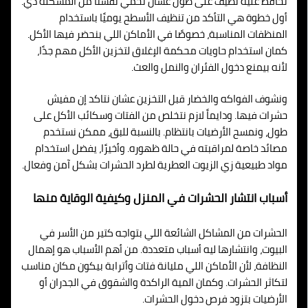
نحافظ عليه نظيف على طول عشان نحمي نفسنا من المشكلة دي.
أول خطوة هي التأكد من تنظيف الأسطح يوميًا باستخدام
المنظفات المناسبة، خصوصًا في الأماكن اللي بنحضر فيها الأكل.
كمان استخدام حاويات محكمة الإغلاق لتخزين الأكل مهم جدًا،
لأنه بيمنع دخول الفئران والنمل والعث.
ونشوف الفواكه والخضار قبل التخزين عشان نتاكد إن مفيش
حشرات فيها. ودايماً لازم نتخلص من الفتات وسكائب الأكل على
طول، ونمسح الأرضيات بانتظام. بالنسبة للبق، ممكن نستخدم
مصائد خاصة لمراقبته في حالة ظهوره. وأخيرًا، يفضل استخدام
مواد طبيعية زي الزيوت العطرية لطرد الحشرات بشكل آمن وفعال.
أسباب انتشار الحشرات في المنزل وكيفية الوقاية منها
الحشرات من المشاكل الشائعة اللي بتواجه كتير من الأسر في
البيوت، وانتشارها ليه أسباب متعددة. من أهم الأسباب هو إهمال
النظافة، لأن الأماكن اللي مليانة فتات وأترابة بيكون مكان مناسب
لتكاثر الحشرات. وكمان المية الراكدة والشقوق في الجدران أو
الأرضيات بتزود فرص دخول الحشرات.