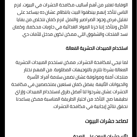
الوقاية تعتبر من أهم أساليب مكافحة الحشرات في البيوت. لازم
الناس تتأكد إنهم بينظفوا البيت بانتظام، عشان ده بيساعد على
تقليل فرص وجود الصراصير والنمل. لازم كمان نتخلص من بقايا
الأكل ونتأكد إننا خزنا المواد الغذائية في حاويات محكمة، وكمان
نسد الفتحات والشقوق اللي ممكن تكون مدخل للآفات دي.
استخدام المبيدات الحشرية الفعالة
لما نيجي لمكافحة الحشرات، ممكن نستخدم المبيدات الحشرية
الفعالة بشرط نلتزم بالتوجيهات المطلوبة. من المهم نختار
منتجات آمنة وموثوقة عشان نضمن سلامة أفراد الأسرة
والحيوانات الأليفة. يفضل كمان نستعين بمتخصصين في مكافحة
الحشرات عشان يشرحوا لنا أفضل طرق لاستخدام المبيدات وإزاي
نطبقها صح. التأكد من اختيار الطريقة المناسبة ممكن يساعدنا
نحقق نتائج إيجابية في مكافحة الحشرات.
تصاعد حشرات البيوت
تأثير حشرات البيوت على الصحة