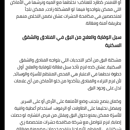
أو اللافندر كطارد للعناكب؛ نخلطها مع الميه ونرشها في الأماكن
اللي ممكن يتواجدوا فيها. لو المشكلة زادت، ممكن نلجأ
لمتخصصين في مكافحة الحشرات عشان نضمن التخلص منهم
بطريقة آمنة وفعّالة.
سبل الوقاية والعلاج من البق في الفنادق والشقق
السكنية
مشكلة البق من أكبر التحديات اللي بتواجه الفنادق والشقق
السكنية، عشان كده لازم نأخذ سبل فعّالة للوقاية والعلاج. أول
خطوة نحطها في الاعتبار هي الفحص المنتظم للأسرّة والوسائد،
لأن لازم النزلاء والفنادق يتأكدوا من خلو الأماكن من أي علامات
تدل على وجود البق.
وكمان ينصح بتجنب وضع الأمتعة على الأرض أو على السرير،
ويفضل نخليها على الطاولات أو الرفوف. استخدام أغطية واقية
للأسرّة ممكن يمنع دخول البق ويقلل من فرص انتشاره. لو حصلت
إصابة، لازم تتواصل مع شركة مكافحة حشرات متخصصة زي
شركتنا في المقطم، لأنه إحنا بنتقدم خدمات مضمونة وفعّالة