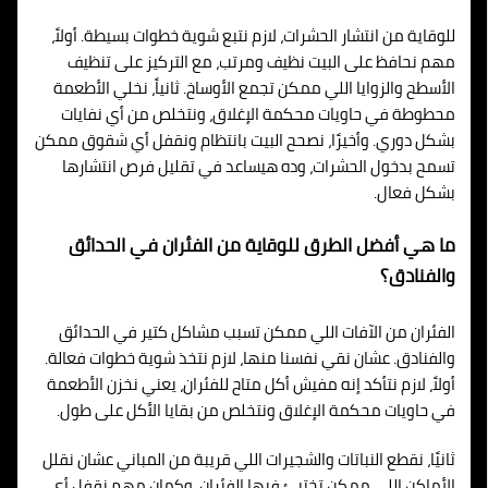
للوقاية من انتشار الحشرات، لازم نتبع شوية خطوات بسيطة. أولاً،
مهم نحافظ على البيت نظيف ومرتب، مع التركيز على تنظيف
الأسطح والزوايا اللي ممكن تجمع الأوساخ. ثانياً، نخلي الأطعمة
محطوطة في حاويات محكمة الإغلاق، ونتخلص من أي نفايات
بشكل دوري. وأخيرًا، نصحح البيت بانتظام ونقفل أي شقوق ممكن
تسمح بدخول الحشرات، وده هيساعد في تقليل فرص انتشارها
بشكل فعال.
ما هي أفضل الطرق للوقاية من الفئران في الحدائق
والفنادق؟
الفئران من الآفات اللي ممكن تسبب مشاكل كتير في الحدائق
والفنادق. عشان نقي نفسنا منها، لازم نتخذ شوية خطوات فعالة.
أولاً، لازم نتأكد إنه مفيش أكل متاح للفئران، يعني نخزن الأطعمة
في حاويات محكمة الإغلاق ونتخلص من بقايا الأكل على طول.
ثانيًا، نقطع النباتات والشجيرات اللي قريبة من المباني عشان نقلل
الأماكن اللي ممكن تختبئ فيها الفئران. وكمان مهم نقفل أي