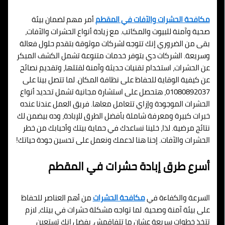
مكافحة الحشرات والآفات في المقطم
أمر مهم لضمان بيئة
صحية وآمنة للبيوت والمكاتب. مع زيادة أنواع الحشرات والآفات،
بقى من الضروري إنك تتوجه لشركات موثوقة بتقدم حلول فعالة
وسريعة. الشركات دي بتوفر خدمات متنوعة تشمل الكشف المبكر
عن الحشرات، استخدام تقنيات حديثة وآمنة لقتلها، وتقديم نصائح
عن كيفية الوقاية للحفاظ على نظافة المكان. لما تتصل بينا على
01080892037، هتحصل على استشارة مجانية تشمل تحديد أنواع
الحشرات الموجودة وإزاي تتعامل معاها. فريق العمل عندنا عنده
خبرات كبيرة ومعرفة شاملة بأفضل الطرق للإبادة، وده بيضمن لك
نتائج مرضية. لذا، خلينا نساعدك في حماية بيتك وأحبابك من خطر
الحشرات والآفات. إحنا هنا لدعمك ونعمل على تحسين جودة حياتك!
أسرع طرق إبادة حشرات في المقطم
السرعة والكفاءة في
مكافحة الحشرات
من أهم العناصر للحفاظ
على بيئة آمنة وصحية. لما تواجه مشكلة حشرات في بيتك، لازم
تتخذ خطوات سريعة عشان ما تتفاقمش. بفضل إنك تستعين