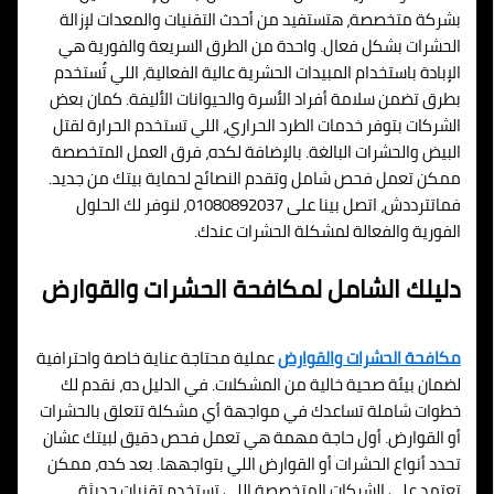
بشركة متخصصة، هتستفيد من أحدث التقنيات والمعدات لإزالة
الحشرات بشكل فعال. واحدة من الطرق السريعة والفورية هي
الإبادة باستخدام المبيدات الحشرية عالية الفعالية، اللي تُستخدم
بطرق تضمن سلامة أفراد الأسرة والحيوانات الأليفة. كمان بعض
الشركات بتوفر خدمات الطرد الحراري، اللي تستخدم الحرارة لقتل
البيض والحشرات البالغة. بالإضافة لكده، فرق العمل المتخصصة
ممكن تعمل فحص شامل وتقدم النصائح لحماية بيتك من جديد.
فماتترددش، اتصل بينا على 01080892037، لنوفر لك الحلول
الفورية والفعالة لمشكلة الحشرات عندك.
دليلك الشامل لمكافحة الحشرات والقوارض
مكافحة الحشرات والقوارض
عملية محتاجة عناية خاصة واحترافية
لضمان بيئة صحية خالية من المشكلات. في الدليل ده، نقدم لك
خطوات شاملة تساعدك في مواجهة أي مشكلة تتعلق بالحشرات
أو القوارض. أول حاجة مهمة هي تعمل فحص دقيق لبيتك عشان
تحدد أنواع الحشرات أو القوارض اللي بتواجهها. بعد كده، ممكن
تعتمد على الشركات المتخصصة اللي تستخدم تقنيات حديثة