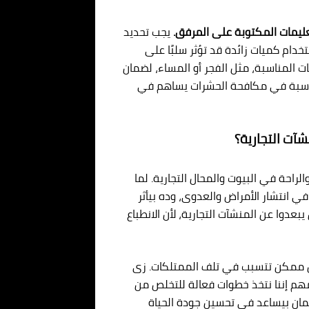
عليمات المكتوبة على المرفق.
يجب تحديد
دام كميات زائدة قد تؤثر سلبًا على
ات المناسبة، مثل الفجر أو المساء، لضمان
لمناسبة في مكافحة الحشرات يساهم في
آت التجارية؟
احة في البيوت والمحال التجارية. لما
 انتشار الأمراض والعدوى، وده بيأثر
دوا عن المنشآت التجارية، لأن الانطباع
ن ممكن تتسبب في تلف الممتلكات. زى
 مهم إننا نتخذ خطوات فعالة للتخلص من
 كمان بيساعد في تحسين جودة الحياة