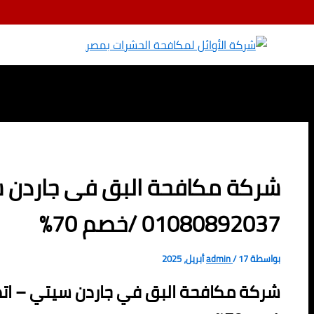
تخطي إلى المحتوى
شركة مكافحة البق فى جاردن 
01080892037 /خصم 70%
بواسطة
17 أبريل، 2025
/
admin