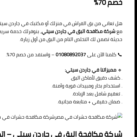
خصم 70%
هل تعاني من بق الفراش في منزلك أو مكتبك في جاردن سيت
مع
شركة مكافحة البق في جاردن سيتي
، بنوفرلك خدمة سريعة
حديثة تضمن لك التخلص التام من البق من أول زيارة.
📞 كلمنا الآن على
01080892037
– واستفد من خصم 70%.
🔹
مميزاتنا في جاردن سيتي:
. كشف دقيق لأماكن البق.
. استخدام بخار ومبيدات قوية وآمنة.
. تعقيم شامل بعد الإبادة.
. ضمان حقيقي + متابعة مجانية.
شركة مكافحة حشرات في ج
شركة مكافحة البق في جاردن سيتي – اتصل بنا 2037