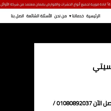
🚀 ابادة فورية لجميع أنواع الحشرات والقوارض بضمان معتمد من شركة الأوائل
الرئيسية
خدماتنا ▾
من نحن
الأسئلة الشائعة
اتصل بنا
سيتي
شركة مكافحة البق في جاردن سيتي – اتصل الآن 01080892037 /