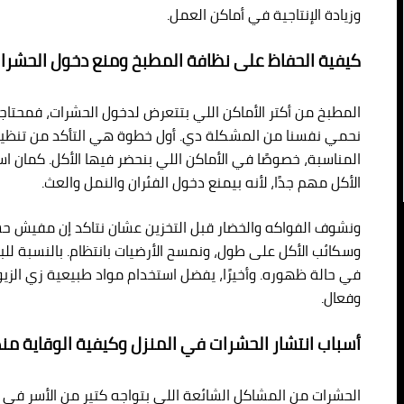
وزيادة الإنتاجية في أماكن العمل.
كيفية الحفاظ على نظافة المطبخ ومنع دخول الحشرا
المطبخ من أكتر الأماكن اللي بتتعرض لدخول الحشرات، فمحت
نحمي نفسنا من المشكلة دي. أول خطوة هي التأكد من تنظيف 
المناسبة، خصوصًا في الأماكن اللي بنحضر فيها الأكل. كمان ا
الأكل مهم جدًا، لأنه بيمنع دخول الفئران والنمل والعث.
ونشوف الفواكه والخضار قبل التخزين عشان نتاكد إن مفيش حشرا
وسكائب الأكل على طول، ونمسح الأرضيات بانتظام. بالنسبة ل
في حالة ظهوره. وأخيرًا، يفضل استخدام مواد طبيعية زي الز
وفعال.
أسباب انتشار الحشرات في المنزل وكيفية الوقاية من
الحشرات من المشاكل الشائعة اللي بتواجه كتير من الأسر في ا