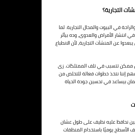
آت التجارية؟
احة في البيوت والمحال التجارية. لما
 انتشار الأمراض والعدوى، وده بيأثر
دوا عن المنشآت التجارية، لأن الانطباع
ن ممكن تتسبب في تلف الممتلكات. زى
 مهم إننا نتخذ خطوات فعالة للتخلص من
 كمان بيساعد في تحسين جودة الحياة
ت
اجين نحافظ عليه نظيف على طول عشان
الأسطح يوميًا باستخدام المنظفات