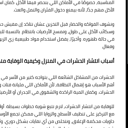
المناسبة، خصوصًا في الأماكن اللي بنحضر فيها الأكل. كمان ا
الأكل مهم جدًا، لأنه بيمنع دخول الفئران والنمل والعث.
ونشوف الفواكه والخضار قبل التخزين عشان نتاكد إن مفيش حشرا
وسكائب الأكل على طول، ونمسح الأرضيات بانتظام. بالنسبة ل
في حالة ظهوره. وأخيرًا، يفضل استخدام مواد طبيعية زي الز
وفعال.
أسباب انتشار الحشرات في المنزل وكيفية الوقاية من
الحشرات من المشاكل الشائعة اللي بتواجه كتير من الأسر في ا
أهم الأسباب هو إهمال النظافة، لأن الأماكن اللي مليانة فتات 
الحشرات. وكمان المية الراكدة والشقوق في الجدران أو الأرضي
للوقاية من انتشار الحشرات، لازم نتبع شوية خطوات بسيطة. أو
مع التركيز على تنظيف الأسطح والزوايا اللي ممكن تجمع الأوس
حاويات محكمة الإغلاق، ونتخلص من أي نفايات بشكل دوري. وأخي