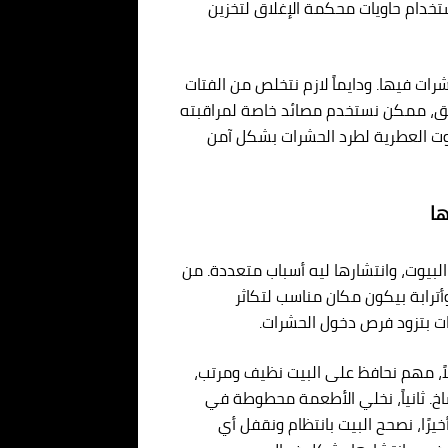
ستخدام حاويات محكمة الإغلاق لتخزين
ت فيها. ودايماً لازم نتخلص من الفتات
لبق، ممكن نستخدم مصائد خاصة لمراقبته
يوت العطرية لطرد الحشرات بشكل آمن
ها
لبيوت، وانتشارها ليه أسباب متعددة. من
وأترابة بيكون مكان مناسب لتكاثر
ات بتزود فرص دخول الحشرات.
لاً، مهم نحافظ على البيت نظيف ومرتب،
اخ. ثانياً، نخلي الأطعمة محطوطة في
رًا، نصحح البيت بانتظام ونقفل أي