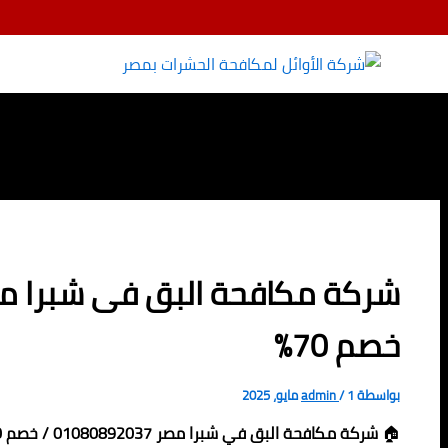
تخطي
إلى
المحتوى
خصم 70%
بواسطة
1 مايو، 2025
/
admin
🏠
شركة مكافحة البق في شبرا مصر 01080892037 / خصم 70%