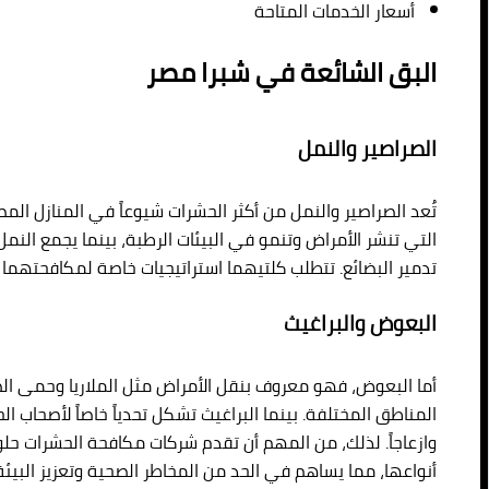
أسعار الخدمات المتاحة
البق الشائعة في شبرا مصر
الصراصير والنمل
تُعد الصراصير والنمل من أكثر الحشرات شيوعاً في المنازل المص
التي تنشر الأمراض وتنمو في البيئات الرطبة، بينما يجمع النمل 
تدمير البضائع. تتطلب كلتيهما استراتيجيات خاصة لمكافحتهما ب
البعوض والبراغيث
أما البعوض، فهو معروف بنقل الأمراض مثل الملاريا وحمى الض
المناطق المختلفة. بينما البراغيث تشكل تحدياً خاصاً لأصحاب ا
وازعاجاً. لذلك، من المهم أن تقدم شركات مكافحة الحشرات حلو
أنواعها، مما يساهم في الحد من المخاطر الصحية وتعزيز البيئة ا