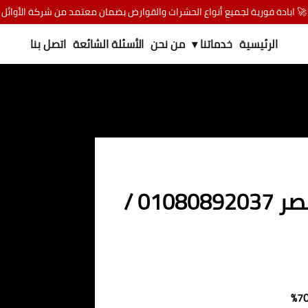
🚀 ابادة فورية لجميع أنواع الحشرات والقوارض بضمان معتمد من شركة الأوائل
الرئيسية
خدماتنا ▾
من نحن
الأسئلة الشائعة
اتصل بنا
شركة مكافحة البق فى شبرا مصر 01080892037 /