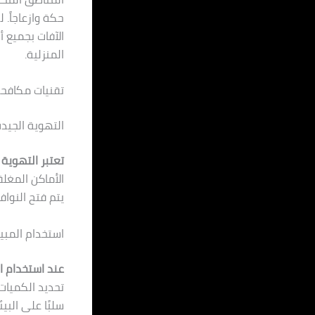
حكة وازعاجاً.
الآفات بجميع أ
المنزلية.
تقنيات مكافحة
التهوية الجيد
تعتبر التهوية 
الأماكن المغلق
يتم فتح النوا
استخدام المب
عند استخدام ا
تحديد الكميات
سلبًا على البي