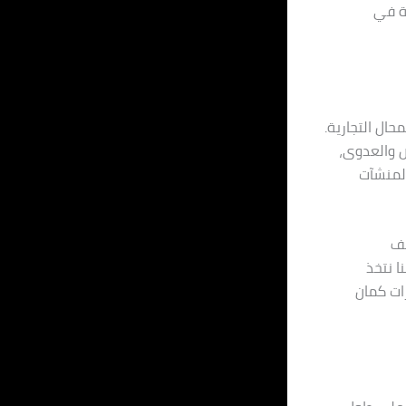
بة في
ال التجارية.
ض والعدوى،
المنشآت
لف
ا نتخذ
رات كمان