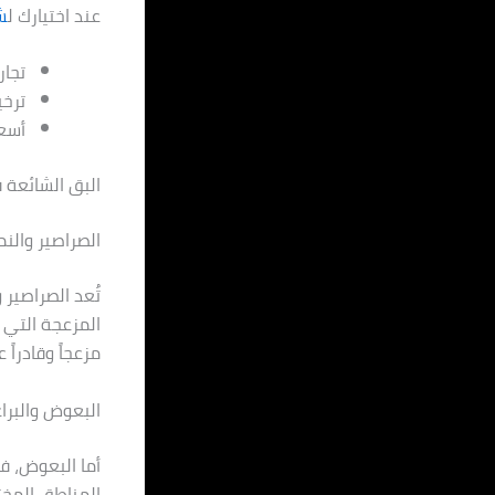
عند اختيارك ل
ش
تجار
ترخ
أسعا
البق الشائعة 
الصراصير والن
تُعد الصراصير 
المزعجة التي ت
مزعجاً وقادراً
البعوض والبرا
أما البعوض، ف
المناطق المختل