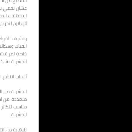
المطبخ من أكت
عشان نحمي نفس
المنظفات المن
الإغلاق لتخزين
ونشوف الفواكه
الفتات وسكائب
خاصة لمراقبته
الحشرات بشكل
أسباب انتشار 
الحشرات من ال
متعددة. من أهم
مناسب لتكاثر 
الحشرات.
للوقاية من ان