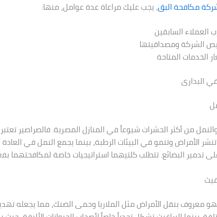
ركة مكافحة البق
، يجب عليك مراعاة عدة عوامل، منها:
ب العملاء السابقين
يص الشركة ومصداقيتها
ر الخدمات المتاحة
في البدارى
مل
والنمل من أكثر الحشرات شيوعاً في المنازل المصرية. فالصراصير تعتبر 
نشر الأمراض وتنمو في البيئات الرطبة، بينما يجمع النمل في العادة 
 على تدمير البضائع. تتطلب كلتيهما استراتيجيات خاصة لمكافحتهما بفعا
غيث
هو معروف بنقل الأمراض مثل الملاريا وحمى الضنك، مما يجعله تهديدا
فة. بينما البراغيث تشكل تحدياً خاصاً لأصحاب الحيوانات الأليفة، حيث