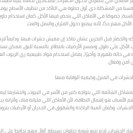
ر الأماكن اللي بتتعرض لدخول الحشرات، فمحتاجين نحافظ عليه نظي
نا من المشكلة دي. أول خطوة هي التأكد من تنظيف الأسطح يوميًا
اسبة، خصوصًا في الأماكن اللي بنحضر فيها الأكل. كمان استخدام حا
 الأكل مهم جدًا، لأنه بيمنع دخول الفئران والنمل والعث.
 والخضار قبل التخزين عشان نتاكد إن مفيش حشرات فيها. ودايماً لاز
 الأكل على طول، ونمسح الأرضيات بانتظام. بالنسبة للبق، ممكن نس
 في حالة ظهوره. وأخيرًا، يفضل استخدام مواد طبيعية زي الزيوت الع
 آمن وفعال.
الحشرات في المنزل وكيفية الوقاية منها
مشاكل الشائعة اللي بتواجه كتير من الأسر في البيوت، وانتشارها ليه
 الأسباب هو إهمال النظافة، لأن الأماكن اللي مليانة فتات وأترابة ب
الحشرات. وكمان المية الراكدة والشقوق في الجدران أو الأرضيات بتز
تشار الحشرات، لازم نتبع شوية خطوات بسيطة. أولاً، مهم نحافظ على ا