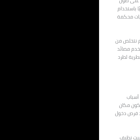
ف على طول
 باستخدام
ويات محكمة
م نتخلص من
تخدم مصائد
طرية لطرد
 أسباب
يكون مكان
ود فرص دخول
لبيت نظيف