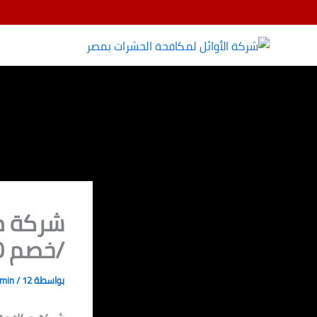
خطي
لى
لمحتوى
/خصم 70%
بواسطة
12 مارس، 2025
/
dmin