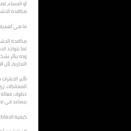
أو المساء، لض
مكافحة الحشرا
ما هي أهمية ا
مكافحة الحشرا
لما بتواجد ال
وده بيأثر بشك
التجارية، لأن
تأثير الحشرا
الممتلكات. زى 
خطوات فعالة ل
بيساعد في تحس
كيفية الحفاظ 