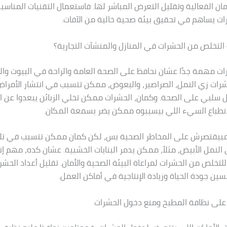
مان الفعالية وتقليل التعرض المباشر لها. فاستعمال التقنيات المناس
ت يساهم في تحقيق بيئة صحية خالية من الآفات.
لتخلص من الحشرات في المنازل والمنشآت التجارية؟
ت مهمة جدًا عشان نحافظ على الصحة العامة والراحة في البيوت والمح
حشرات زي النمل، الصراصير، والبعوض، ممكن تتسبب في انتشار الأمرا
ل سلبي على الصحة. وكمان، الحشرات ممكن تخلي الزبائن يبعدوا عن 
 الانطباع السيء اللي بيسيبوه ممكن يضر بسمعة المكان.
ت مبيقتصرش على المخاطر الصحية بس، لكن كمان ممكن تتسبب في ت
النمل الأبيض، مثلاً، ممكن يدمر البنايات الخشبية. عشان كده، مهم إنن
لتخلص من الحشرات لمراعاة البيئة الصحية والأمان. تقليل أعداد الحش
ين جودة الحياة وزيادة الإنتاجية في أماكن العمل.
على نظافة المطبخ ومنع دخول الحشرات