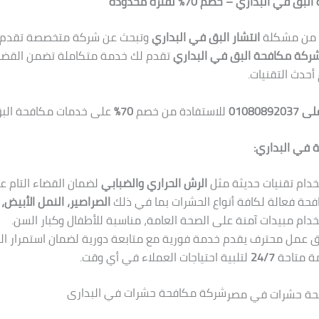
ي البداري – خصم 70% لفترة محدودة
ي من مشكلة
انتشار البق في البداري
وتبحث عن شركة متخصصة تقدم حل
ركة مكافحة البق في البداري
تقدم لك خدمة متكاملة تضمن القضاء
أحدث التقنيات.
0108089
للاستفادة من خصم
70%
على خدمات مكافحة البق
 في البداري:
دام تقنيات حديثة مثل
الرش الحراري والضبابي
لضمان القضاء التام عل
حة فعالة لكافة أنواع الحشرات بما في ذلك
الصراصير، النمل الأبيض، 
دام مبيدات آمنة على الصحة العامة، مناسبة للأطفال وكبار السن.
 عمل محترف يقدم خدمة فورية مع متابعة دورية لضمان استمرار النت
ة متاحة
24/7
لتلبية احتياجات العملاء في أي وقت.
شركة مكافحة حشرات في البدارى