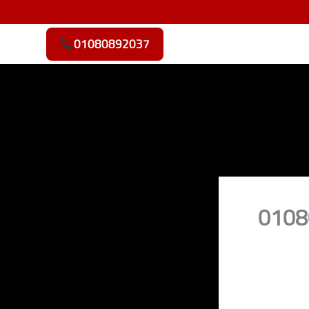
01080892037
رى 01080892037