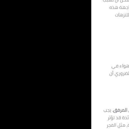
واجهة هذه
للنزهات
لهواء في
لضروري أن
 المرفق.
يجب
دة قد تؤثر
، مثل الفجر