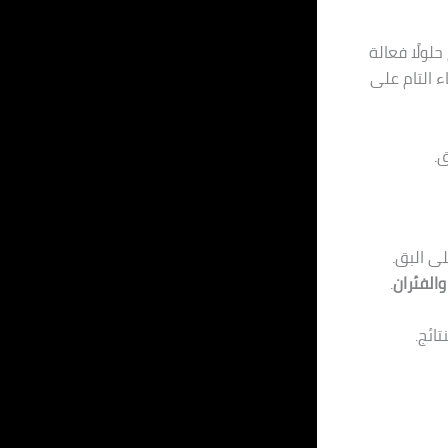
ولًا فعالة
 التام على
.
ى البق.
والفئران
.
ائج.