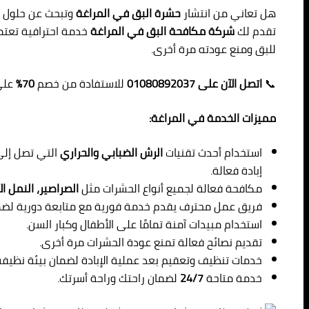
هل تعاني من انتشار
حشرة البق في المراغة
وتبحث عن حلول ج
تقدم لك
شركة مكافحة البق في المراغة
خدمة احترافية تعتمد
للبق ومنع عودته مرة أخرى.
📞
اتصل الآن على 01080892037
للاستفادة من خصم
70%
على
مميزات الخدمة في المراغة:
استخدام أحدث تقنيات
الرش الضبابي والحراري
التي تصل إلى 
إبادة فعالة.
مكافحة فعالة لجميع أنواع الحشرات مثل
الصراصير، النمل ال
فريق عمل محترف يقدم خدمة فورية مع متابعة دورية لضمان 
استخدام مبيدات آمنة تمامًا على الأطفال وكبار السن.
تقديم نصائح فعالة تمنع عودة الحشرات مرة أخرى.
خدمات تنظيف وتعقيم بعد عملية الإبادة لضمان بيئة نظيف
خدمة متاحة
24/7
لضمان راحتك وراحة أسرتك.