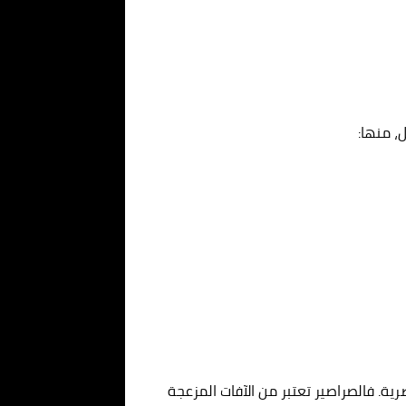
، منها:
رية. فالصراصير تعتبر من الآفات المزعجة