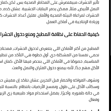
تأثير الحشرات مبيقتصرش على المخاطر الصحية بس، لكن كما
النمل الأبيض، مثلاً، ممكن يدمر البنايات الخشبية. عشان كده،
الحشرات لمراعاة البيئة الصحية والأمان. تقليل أعداد الحشرات
وزيادة الإنتاجية في أماكن العمل.
كيفية الحفاظ على نظافة المطبخ ومنع دخول الحشرا
المطبخ من أكتر الأماكن اللي بتتعرض لدخول الحشرات، فمحت
نحمي نفسنا من المشكلة دي. أول خطوة هي التأكد من تنظيف 
المناسبة، خصوصًا في الأماكن اللي بنحضر فيها الأكل. كمان ا
الأكل مهم جدًا، لأنه بيمنع دخول الفئران والنمل والعث.
ونشوف الفواكه والخضار قبل التخزين عشان نتاكد إن مفيش حشرا
وسكائب الأكل على طول، ونمسح الأرضيات بانتظام. بالنسبة ل
في حالة ظهوره. وأخيرًا، يفضل استخدام مواد طبيعية زي الز
وفعال.