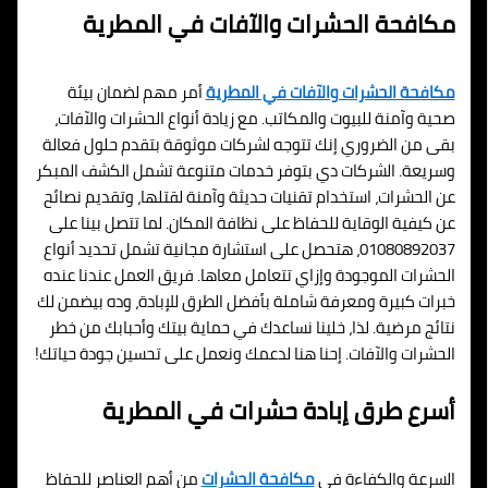
مكافحة الحشرات والآفات في المطرية
مكافحة الحشرات والآفات في المطرية
أمر مهم لضمان بيئة
صحية وآمنة للبيوت والمكاتب. مع زيادة أنواع الحشرات والآفات،
بقى من الضروري إنك تتوجه لشركات موثوقة بتقدم حلول فعالة
وسريعة. الشركات دي بتوفر خدمات متنوعة تشمل الكشف المبكر
عن الحشرات، استخدام تقنيات حديثة وآمنة لقتلها، وتقديم نصائح
عن كيفية الوقاية للحفاظ على نظافة المكان. لما تتصل بينا على
01080892037، هتحصل على استشارة مجانية تشمل تحديد أنواع
الحشرات الموجودة وإزاي تتعامل معاها. فريق العمل عندنا عنده
خبرات كبيرة ومعرفة شاملة بأفضل الطرق للإبادة، وده بيضمن لك
نتائج مرضية. لذا، خلينا نساعدك في حماية بيتك وأحبابك من خطر
الحشرات والآفات. إحنا هنا لدعمك ونعمل على تحسين جودة حياتك!
أسرع طرق إبادة حشرات في المطرية
السرعة والكفاءة في
مكافحة الحشرات
من أهم العناصر للحفاظ