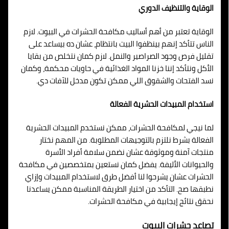
الوقاية والتنظيف الدوري
الوقاية تعتبر من أهم أساليب مكافحة الحشرات في البيوت. لازم
الناس تتأكد إنهم بينظفوا البيت بانتظام، عشان ده بيساعد على
تقليل فرص وجود الصراصير والنمل. لازم كمان نتخلص من بقايا
الأكل ونتأكد إننا خزنا المواد الغذائية في حاويات محكمة، وكمان
نسد الفتحات والشقوق اللي ممكن تكون مدخل للآفات دي.
استخدام المبيدات الحشرية الفعالة
لما نيجي لمكافحة الحشرات، ممكن نستخدم المبيدات الحشرية
الفعالة بشرط نلتزم بالتوجيهات المطلوبة. من المهم نختار
منتجات آمنة وموثوقة عشان نضمن سلامة أفراد الأسرة
والحيوانات الأليفة. يفضل كمان نستعين بمتخصصين في مكافحة
الحشرات عشان يشرحوا لنا أفضل طرق لاستخدام المبيدات وإزاي
نطبقها صح. التأكد من اختيار الطريقة المناسبة ممكن يساعدنا
نحقق نتائج إيجابية في مكافحة الحشرات.
تصاعد حشرات البيوت