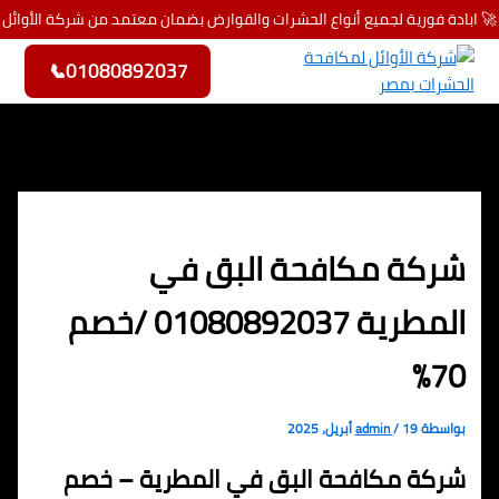
🚀 ابادة فورية لجميع أنواع الحشرات والقوارض بضمان معتمد من شركة الأوائل
تخطي إلى المحتوى
📞
01080892037
شركة مكافحة البق في
المطرية 01080892037 /خصم
70%
بواسطة
19 أبريل، 2025
/
admin
شركة مكافحة البق في المطرية – خصم