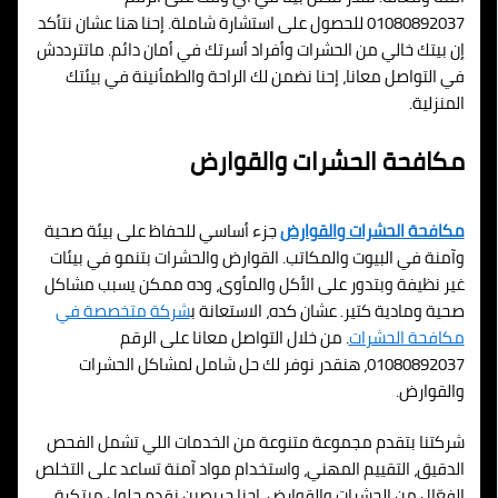
01080892037 للحصول على استشارة شاملة. إحنا هنا عشان نتأكد
إن بيتك خالي من الحشرات وأفراد أسرتك في أمان دائم. ماتترددش
في التواصل معانا، إحنا نضمن لك الراحة والطمأنينة في بيئتك
المنزلية.
مكافحة الحشرات والقوارض
مكافحة الحشرات والقوارض
جزء أساسي للحفاظ على بيئة صحية
وآمنة في البيوت والمكاتب. القوارض والحشرات بتنمو في بيئات
غير نظيفة وبتدور على الأكل والمأوى، وده ممكن يسبب مشاكل
صحية ومادية كتير. عشان كده، الاستعانة ب
شركة متخصصة في
مكافحة الحشرات
. من خلال التواصل معانا على الرقم
01080892037، هنقدر نوفر لك حل شامل لمشاكل الحشرات
والقوارض.
شركتنا بتقدم مجموعة متنوعة من الخدمات اللي تشمل الفحص
الدقيق، التقييم المهني، واستخدام مواد آمنة تساعد على التخلص
الفعّال من الحشرات والقوارض. احنا حريصين نقدم حلول مبتكرة