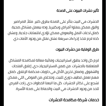
تأثير حشرات البيوت على الصحة
الحشرات في البيت بتأثر على الصحة بطرق كتير. مثلاً، الصراصير
والبق ممكن ينقلوا أمراض وبكتيريا، وده بيعمل مشاكل صحية.
كمان لدغات النمل والبعوض ممكن تؤدي لالتهابات جلدية، وعشان
كده لازم نتخذ إجراءات سريعة عشان نقلل من وجود الآفات دي.
طرق الوقاية من حشرات البيوت
لازم كل واحد يطبق استراتيجيات وقائية فعالة لمكافحة المشاكل
المتعلقة بالحشرات. من ضمن الاستراتيجيات دي، إغلاق الفتحات
والشقوق، وضمان تخزين الأكل في حاويات محكمة الإغلاق. كمان،
مهم نعمل تنظيف دوري للبيت، ونتخلص من الفوضى اللي ممكن
تشجع على تكاثر الحشرات. كل ما اتبعنا الخطوات دي، زادت الفرص
للحد من وجود الحشرات في البيت والحفاظ على صحة الأسرة.
خدمات شركة مكافحة الحشرات