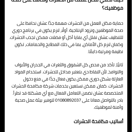
موظفيك؟
حماية مكان العمل من الحشرات مهمة جدًا عشان نحافظ على
صحة الموظفين ونزود الإنتاجية. أولًا، لازم يكون في برنامج دوري
للتنظيف عشان نقلل أي بقايا أكل أو فضلات ممكن تجذب الحشرات.
وكمان لازم كل الأماكن، بما في ذلك المطابخ والحمامات، تكون
نظيفة ومرتبة دايمًا.
ثانيًا، تأكد من فحص كل الشقوق والثغرات في الجدران والأبواب
والنوافذ، لأن النقاط دي بتعتبر مداخل للحشرات. استخدام المواد
العازلة بشكل دوري ممكن يكون فعال جدًا في منع دخول
الحشرات. كمان، ممكن نستعين بخدمات شركة مكافحة الحشرات
المتخصصة عشان نضمن التعامل الفعال مع أي مشكلة قد تطرأ.
بادر بالتواصل معانا على 01080892037 لتوفير بيئة عمل صحية
وآمنة لموظفيك.
أساليب مكافحة الحشرات