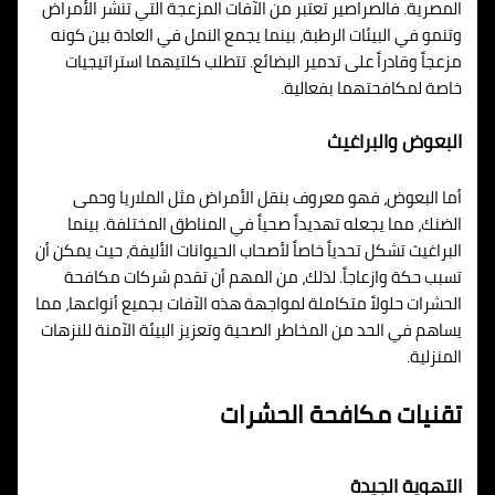
المصرية. فالصراصير تعتبر من الآفات المزعجة التي تنشر الأمراض
وتنمو في البيئات الرطبة، بينما يجمع النمل في العادة بين كونه
مزعجاً وقادراً على تدمير البضائع. تتطلب كلتيهما استراتيجيات
خاصة لمكافحتهما بفعالية.
البعوض والبراغيث
أما البعوض، فهو معروف بنقل الأمراض مثل الملاريا وحمى
الضنك، مما يجعله تهديداً صحياً في المناطق المختلفة. بينما
البراغيث تشكل تحدياً خاصاً لأصحاب الحيوانات الأليفة، حيث يمكن أن
تسبب حكة وازعاجاً. لذلك، من المهم أن تقدم شركات مكافحة
الحشرات حلولاً متكاملة لمواجهة هذه الآفات بجميع أنواعها، مما
يساهم في الحد من المخاطر الصحية وتعزيز البيئة الآمنة للنزهات
المنزلية.
تقنيات مكافحة الحشرات
التهوية الجيدة