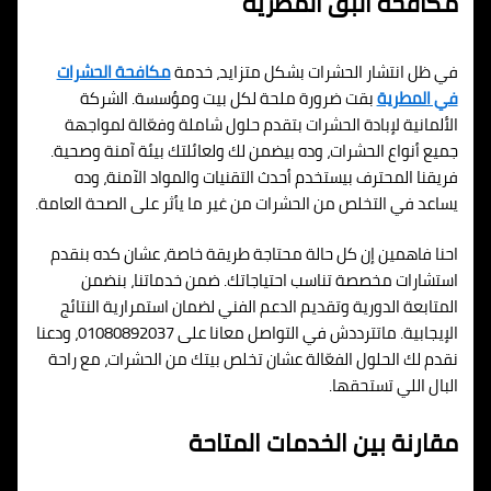
مكافحة البق المطرية
في ظل انتشار الحشرات بشكل متزايد، خدمة
مكافحة الحشرات
في المطرية
بقت ضرورة ملحة لكل بيت ومؤسسة. الشركة
الألمانية لإبادة الحشرات بتقدم حلول شاملة وفعّالة لمواجهة
جميع أنواع الحشرات، وده بيضمن لك ولعائلتك بيئة آمنة وصحية.
فريقنا المحترف بيستخدم أحدث التقنيات والمواد الآمنة، وده
يساعد في التخلص من الحشرات من غير ما يأثر على الصحة العامة.
احنا فاهمين إن كل حالة محتاجة طريقة خاصة، عشان كده بنقدم
استشارات مخصصة تناسب احتياجاتك. ضمن خدماتنا، بنضمن
المتابعة الدورية وتقديم الدعم الفني لضمان استمرارية النتائج
الإيجابية. ماتترددش في التواصل معانا على 01080892037، ودعنا
نقدم لك الحلول الفعّالة عشان تخلص بيتك من الحشرات، مع راحة
البال اللي تستحقها.
مقارنة بين الخدمات المتاحة