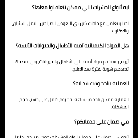
ايه أنواع الحشرات اللي ممكن تتعاملوا معاها؟
احنا بنتعامل مع حاجات كتير زي البعوض، الصراصير، النمل، الفئران،
والعقارب.
هل المواد الكيميائية آمنة للأطفال والحيوانات الأليفة؟
أيوة، بنستخدم مواد آمنة على الأطفال والحيوانات، بس بننصحك
تبعدهم شوية لفترة بعد العلاج.
العملية بتاخد وقت قد ايه؟
العملية ممكن تاخد من ساعة لحد يوم كامل على حسب حجم
المشكلة.
في ضمان على خدماتكم؟
أيوة، في ضمان على خدماتنا، ولو المشكلة رجعت، هنرجع نحلها