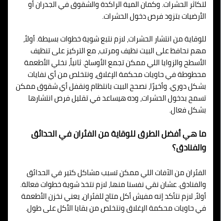
لتكاثر الحشرات. وكمان المية الراكدة والشقوق في الجدران أو
الأرضيات بتزود فرص دخول الحشرات.
للوقاية من انتشار الحشرات، لازم نتبع شوية خطوات بسيطة. أولاً،
مهم نحافظ على البيت نظيف ومرتب، مع التركيز على تنظيف
الأسطح والزوايا اللي ممكن تجمع الأوساخ. ثانياً، نخلي الأطعمة
محطوطة في حاويات محكمة الإغلاق، ونتخلص من أي نفايات
بشكل دوري. وأخيرًا، نصحح البيت بانتظام ونقفل أي شقوق ممكن
تسمح بدخول الحشرات، وده هيساعد في تقليل فرص انتشارها
بشكل فعال.
ما هي أفضل الطرق للوقاية من الفئران في الحدائق
والفنادق؟
الفئران من الآفات اللي ممكن تسبب مشاكل كتير في الحدائق
والفنادق. عشان نقي نفسنا منها، لازم نتخذ شوية خطوات فعالة.
أولاً، لازم نتأكد إنه مفيش أكل متاح للفئران، يعني نخزن الأطعمة
في حاويات محكمة الإغلاق ونتخلص من بقايا الأكل على طول.