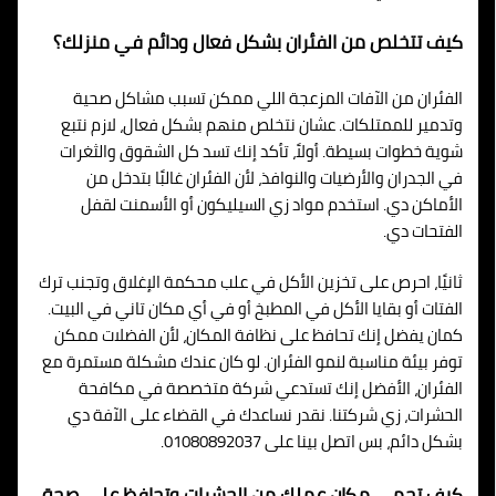
كيف تتخلص من الفئران بشكل فعال ودائم في منزلك؟
الفئران من الآفات المزعجة اللي ممكن تسبب مشاكل صحية
وتدمير للممتلكات. عشان نتخلص منهم بشكل فعال، لازم نتبع
شوية خطوات بسيطة. أولاً، تأكد إنك تسد كل الشقوق والثغرات
في الجدران والأرضيات والنوافذ، لأن الفئران غالبًا بتدخل من
الأماكن دي. استخدم مواد زي السيليكون أو الأسمنت لقفل
الفتحات دي.
ثانيًا، احرص على تخزين الأكل في علب محكمة الإغلاق وتجنب ترك
الفتات أو بقايا الأكل في المطبخ أو في أي مكان تاني في البيت.
كمان يفضل إنك تحافظ على نظافة المكان، لأن الفضلات ممكن
توفر بيئة مناسبة لنمو الفئران. لو كان عندك مشكلة مستمرة مع
الفئران، الأفضل إنك تستدعي شركة متخصصة في مكافحة
الحشرات، زي شركتنا. نقدر نساعدك في القضاء على الآفة دي
بشكل دائم، بس اتصل بينا على 01080892037.
كيف تحمي مكان عملك من الحشرات وتحافظ على صحة