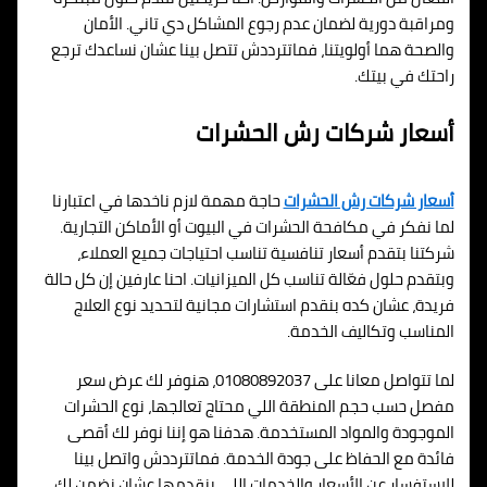
ومراقبة دورية لضمان عدم رجوع المشاكل دي تاني. الأمان
والصحة هما أولويتنا، فماتترددش تتصل بينا عشان نساعدك ترجع
راحتك في بيتك.
أسعار شركات رش الحشرات
أسعار شركات رش الحشرات
حاجة مهمة لازم ناخدها في اعتبارنا
لما نفكر في مكافحة الحشرات في البيوت أو الأماكن التجارية.
شركتنا بتقدم أسعار تنافسية تناسب احتياجات جميع العملاء،
وبتقدم حلول فعّالة تناسب كل الميزانيات. احنا عارفين إن كل حالة
فريدة، عشان كده بنقدم استشارات مجانية لتحديد نوع العلاج
المناسب وتكاليف الخدمة.
لما تتواصل معانا على 01080892037، هنوفر لك عرض سعر
مفصل حسب حجم المنطقة اللي محتاج تعالجها، نوع الحشرات
الموجودة والمواد المستخدمة. هدفنا هو إننا نوفر لك أقصى
فائدة مع الحفاظ على جودة الخدمة. فماتترددش واتصل بينا
للاستفسار عن الأسعار والخدمات اللي بنقدمها عشان نضمن لك