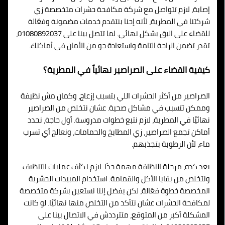
إصابة، لازم تتواصل مع شركة مكافحة حشرات متخصصة زي
شركتنا في المطرية، لأنه إحنا بنتقدم خدمات مضمونة وفعّالة
للقضاء على البق بشكل نهائي. لما تتصل بينا على 01080892037،
تقدر تضمن الراحة التامة واستعادة جو من الأمان في أماكنك.
كيفية القضاء على الصراصير نهائياً في المطرية؟
الصراصير من أكثر الحشرات اللي بتسبب إزعاج، وكمان مش نظيفة
وممكن تتسبب في مشاكل صحية. عشان نتخلص من الصراصير
نهائيًا في المطرية، لازم نتبع خطوات مدروسة. أول حاجة، نحدد
أماكن تجمع الصراصير، زي المطابخ والحمامات، ونعالج أي تسرب
ماء، لأن الرطوبة بتجذبهم.
بعد كده، مرحلة النظافة مهمة جدًا. لازم نكثف عمليات التنظيف
ونتخلص من بقايا الأكل والقمامة. استخدام المبيدات الحشرية
المخصصة خطوة فعّالة، لكن يفضل إننا نستعين بشركة متخصصة
لمكافحة الحشرات عشان نتأكد من التخلص منها نهائيًا. لو كانت
المشكلة أكبر من المتوقع، متترددش في الاتصال بينا على