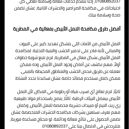
01080892037، إحنا بنقدم خدمات فعالة وشاملة تغطي كل
احتياجاتك في مكافحة الصراصير والحشرات الثانية، عشان تضمن
صحة وسلامة بيتك.
أفضل طرق مكافحة النمل الأبيض بفعالية في المطرية
النمل الأبيض من الآفات اللي بتشكل تهديد كبير على البيوت
والمباني لأنه قادر على تدمير الخشب والبنية التحتية. لمكافحة
النمل الأبيض بشكل فعال في المطرية، لازم نتبع شوية خطوات.
أولاً، مهم نكشف عن أماكن وجود النمل الأبيض، وده ممكن
نعمله عن طريق فحص الخشب والمناطق المحيطة بالمبنى.
ممكن كمان نستخدم مصائد خاصة عشان تساعدنا نحدد النشاط.
ثانيًا، لازم نعالج أي تسرب مياه أو رطوبة في المكان، لأن النمل
الأبيض بيفضل البيئات الرطبة. ثالثًا، ينصح باستخدام مواد طبيعية
زي زيت النيم أو مبيدات حشرية مخصصة للنمل الأبيض، وكمان
مهم نعرف نستعين بشركات مكافحة الحشرات المتخصصة عشان
نضمن الحصول على نتائج فعالة ودائمة. لو محتاج مساعدة فورية،
متترددش في الاتصال بينا على 01080892037.