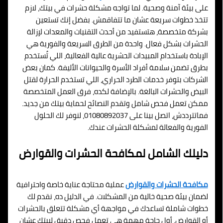
على بيئة آمنة وصحية. لما تواجه مشكلة حشرات في بيتك، لازم
تتخذ خطوات سريعة عشان ما تتفاقمش. بفضل إنك تستعين
بشركة متخصصة، هتستفيد من أحدث التقنيات والمعدات لإزالة
الحشرات بشكل فعال. واحدة من الطرق السريعة والفورية هي
الإبادة باستخدام المبيدات الحشرية عالية الفعالية، اللي تُستخدم
بطرق تضمن سلامة أفراد الأسرة والحيوانات الأليفة. كمان بعض
الشركات بتوفر خدمات الطرد الحراري، اللي تستخدم الحرارة لقتل
البيض والحشرات البالغة. بالإضافة لكده، فرق العمل المتخصصة
ممكن تعمل فحص شامل وتقدم النصائح لحماية بيتك من جديد.
فماتترددش، اتصل بينا على 01080892037، لنوفر لك الحلول
الفورية والفعالة لمشكلة الحشرات عندك.
دليلك الشامل لمكافحة الحشرات والقوارض
مكافحة الحشرات والقوارض
عملية محتاجة عناية خاصة واحترافية
لضمان بيئة صحية خالية من المشكلات. في الدليل ده، نقدم لك
خطوات شاملة تساعدك في مواجهة أي مشكلة تتعلق بالحشرات
أو القوارض. أول حاجة مهمة هي تعمل فحص دقيق لبيتك عشان