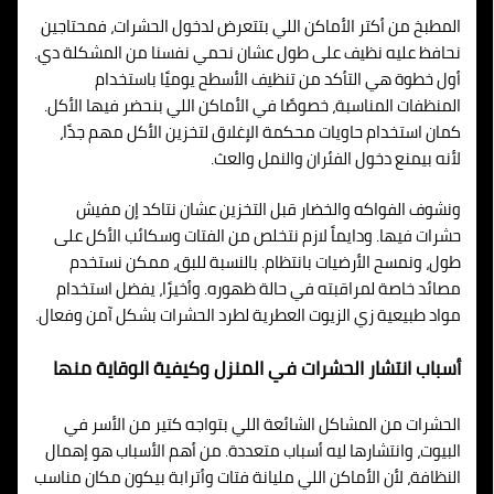
المطبخ من أكتر الأماكن اللي بتتعرض لدخول الحشرات، فمحتاجين
نحافظ عليه نظيف على طول عشان نحمي نفسنا من المشكلة دي.
أول خطوة هي التأكد من تنظيف الأسطح يوميًا باستخدام
المنظفات المناسبة، خصوصًا في الأماكن اللي بنحضر فيها الأكل.
كمان استخدام حاويات محكمة الإغلاق لتخزين الأكل مهم جدًا،
لأنه بيمنع دخول الفئران والنمل والعث.
ونشوف الفواكه والخضار قبل التخزين عشان نتاكد إن مفيش
حشرات فيها. ودايماً لازم نتخلص من الفتات وسكائب الأكل على
طول، ونمسح الأرضيات بانتظام. بالنسبة للبق، ممكن نستخدم
مصائد خاصة لمراقبته في حالة ظهوره. وأخيرًا، يفضل استخدام
مواد طبيعية زي الزيوت العطرية لطرد الحشرات بشكل آمن وفعال.
أسباب انتشار الحشرات في المنزل وكيفية الوقاية منها
الحشرات من المشاكل الشائعة اللي بتواجه كتير من الأسر في
البيوت، وانتشارها ليه أسباب متعددة. من أهم الأسباب هو إهمال
النظافة، لأن الأماكن اللي مليانة فتات وأترابة بيكون مكان مناسب