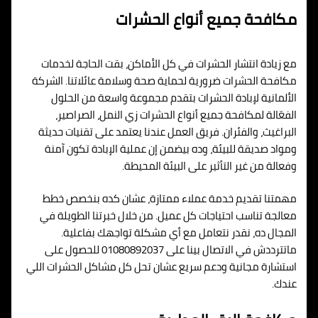
مكافحة جميع أنواع الحشرات
مع زيادة انتشار الحشرات في كل الأماكن، بقت الحاجة لخدمات
مكافحة الحشرات ضرورية لحماية صحة وسلامة عائلاتنا. الشركة
الألمانية لإبادة الحشرات بتقدم مجموعة واسعة من الحلول
الفعّالة لمكافحة جميع أنواع الحشرات زي النمل، الصراصير،
البراغيث، والفئران. فريق العمل عندنا يعتمد على تقنيات حديثة
ومواد صديقة للبيئة، وده بيضمن إن عملية الإبادة تكون آمنة
وفعالة من غير التأثير على البيئة المحيطة.
مهمتنا تقديم خدمة عملاء ممتازة، عشان كده بنخصص خطط
معالجة تناسب احتياجات كل عميل. من خلال خبرتنا الطويلة في
المجال ده، نقدر نتعامل مع أي مشكلة تواجهك بفاعلية.
ماتترددش في الاتصال بينا على 01080892037 للحصول على
استشارة مجانية ودعم سريع عشان تحل كل مشاكل الحشرات اللي
عندك.