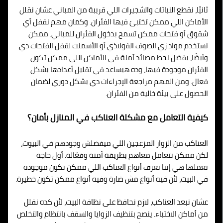
ثانيًا، نقطع النباتات والشجيرات اللي قريبة من المباني عشان نقلل
الأماكن اللي ممكن تختبئ فيها الفئران. وكمان مهم نقفل أي
شقوق أو فتحات ممكن تسمح بدخول الفئران للمباني. ممكن
نستخدم مواد زي الصوف الفولاذي أو الأسمنت لقفل الفتحات دي.
وأيضًا، يفضل نحط مصائد آمنة في الأماكن اللي ممكن تكون
الفئران موجودة فيها، وده هيساعد في تقليل أعدادها بشكل
فعال. ومن المهم مراجعة الإجراءات دي بشكل دوري لضمان
الحصول على بيئة خالية من الفئران.
كيفية التعامل مع مشكلة العناكب في المنازل بأمان؟
العناكب من الزوار المزعجين اللي ميفضلش وجودهم في البيوت،
لكن ممكن نتعامل معاهم بطريقة آمنة وفعّالة. أول حاجة
نعملها هي إننا نعرف أنواع العناكب اللي ممكن تكون موجودة
في البيت، لأن فيه أنواع مش ضارة وفيه أنواع ممكن تكون خطيرة.
عشان نبعد العناكب، لازم نحافظ على نظافة البيت، لأن كده نقلل
من أماكن الاختباء. ينصح بتنظيف الزوايا والسقف بانتظام والتخلص