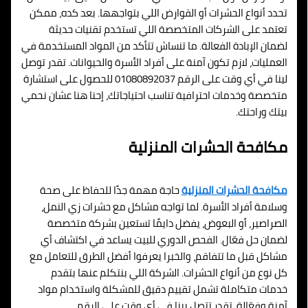
تحدد أنواع الحشرات أو القوارض اللي بتواجهها. بعد كده، ممكن
تعتمد على الشركات المتخصصة اللي تستخدم تقنيات حديثة
لضمان الإبادة الفعالة. ما تنساش تتأكد من المواد المستخدمة في
العمليات، لازم تكون آمنة على أفراد الأسرة والحيوانات. تقدر توصل
لينا في أي وقت على الرقم 01080892037 للحصول على استشارة
متخصصة وخدمات احترافية تناسب احتياجاتك، إحنا هنا عشان نحمي
بيتك وراحتك.
مكافحة الحشرات المنزلية
مكافحة الحشرات المنزلية
حاجة مهمة جدًا للحفاظ على صحة
وسلامة أفراد الأسرة. لما تواجه مشاكل مع حشرات زي النمل،
الصراصير، أو البعوض، يفضل دايمًا تستعين بشركة متخصصة
لضمان حل فعّال. الفحص الدوري للبيت يساعد في اكتشاف أي
مشاكل قبل ما تتفاقم، والخبرا يعرفوا أفضل الطرق للتعامل مع
كل نوع من أنواع الحشرات. الشركة اللي بنتكلم عنها بتقدم
خدمات متكاملة تشمل تقييم دقيق للمشكلة واستخدام مواد
آمنة وفعّالة. تقدر تتصل بينا في أي وقت على الرقم