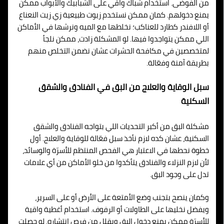
من الفوضى. استخدام شباك واقي على الشبابيك والأبواب ممكن
يمنع دخولهم. كمان ممكن نستخدم زيوت طبيعية زي زيت النعناع
أو اللافندر كطارد للعناكب؛ نخلطها مع الميه ونرشها في الأماكن
اللي ممكن يتواجدوا فيها. لو المشكلة زادت، ممكن نلجأ
لمتخصصين في مكافحة الحشرات عشان نضمن التخلص منهم
بطريقة آمنة وفعّالة.
سبل الوقاية والعلاج من البق في الفنادق والشقق
السكنية
مشكلة البق من أكبر التحديات اللي بتواجه الفنادق والشقق
السكنية، عشان كده لازم نأخذ سبل فعّالة للوقاية والعلاج. أول
خطوة نحطها في الاعتبار هي الفحص المنتظم للأسرّة والوسائد،
لأن لازم النزلاء والفنادق يتأكدوا من خلو الأماكن من أي علامات
تدل على وجود البق.
وكمان ينصح بتجنب وضع الأمتعة على الأرض أو على السرير،
ويفضل نخليها على الطاولات أو الرفوف. استخدام أغطية واقية
للأسرّة ممكن يمنع دخول البق ويقلل من فرص انتشاره. لو حصلت