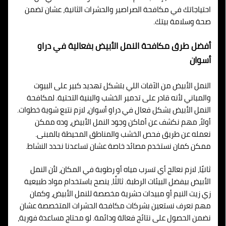
احتياجاتك في مكافحة الصراصير والحشرات الثانية، عشان تضمن
صحة وسلامة بيتك.
أفضل طرق مكافحة النمل الأبيض بفعالية في دراو
أسوان
النمل الأبيض من الآفات اللي بتشكل تهديد كبير على البيوت
والمباني لأنه قادر على تدمير الخشب والبنية التحتية. لمكافحة
النمل الأبيض بشكل فعال في دراو أسوان، لازم نتبع شوية خطوات.
أولاً، مهم نكشف عن أماكن وجود النمل الأبيض، وده ممكن
نعمله عن طريق فحص الخشب والمناطق المحيطة بالمبنى.
ممكن كمان نستخدم مصائد خاصة عشان تساعدنا نحدد النشاط.
ثانيًا، لازم نعالج أي تسرب مياه أو رطوبة في المكان، لأن النمل
الأبيض بيفضل البيئات الرطبة. ثالثًا، ينصح باستخدام مواد طبيعية
زي زيت النيم أو مبيدات حشرية مخصصة للنمل الأبيض، وكمان
مهم نعرف نستعين بشركات مكافحة الحشرات المتخصصة عشان
نضمن الحصول على نتائج فعالة ودائمة. لو محتاج مساعدة فورية،