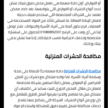
أو القوارض. أول حاجة مهمة هي تعمل فحص دقيق لبيتك عشان
تحدد أنواع الحشرات أو القوارض اللي بتواجهها. بعد كده، ممكن
تعتمد على الشركات المتخصصة اللي تستخدم تقنيات حديثة
لضمان الإبادة الفعالة. ما تنساش تتأكد من المواد المستخدمة في
العمليات، لازم تكون آمنة على أفراد الأسرة والحيوانات. تقدر توصل
لينا في أي وقت على الرقم 01080892037 للحصول على استشارة
متخصصة وخدمات احترافية تناسب احتياجاتك، إحنا هنا عشان نحمي
بيتك وراحتك.
مكافحة الحشرات المنزلية
مكافحة الحشرات المنزلية
حاجة مهمة جدًا للحفاظ على صحة
وسلامة أفراد الأسرة. لما تواجه مشاكل مع حشرات زي النمل،
الصراصير، أو البعوض، يفضل دايمًا تستعين بشركة متخصصة
لضمان حل فعّال. الفحص الدوري للبيت يساعد في اكتشاف أي
مشاكل قبل ما تتفاقم، والخبرا يعرفوا أفضل الطرق للتعامل مع
كل نوع من أنواع الحشرات. الشركة اللي بنتكلم عنها بتقدم
خدمات متكاملة تشمل تقييم دقيق للمشكلة واستخدام مواد