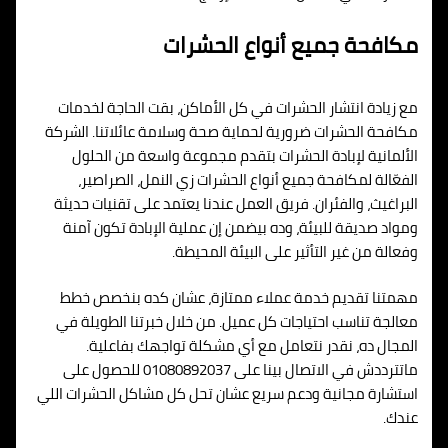
مكافحة جميع أنواع الحشرات
مع زيادة انتشار الحشرات في كل الأماكن، بقت الحاجة لخدمات
مكافحة الحشرات ضرورية لحماية صحة وسلامة عائلاتنا. الشركة
الألمانية لإبادة الحشرات بتقدم مجموعة واسعة من الحلول
الفعّالة لمكافحة جميع أنواع الحشرات زي النمل، الصراصير،
البراغيث، والفئران. فريق العمل عندنا يعتمد على تقنيات حديثة
ومواد صديقة للبيئة، وده بيضمن إن عملية الإبادة تكون آمنة
وفعالة من غير التأثير على البيئة المحيطة.
مهمتنا تقديم خدمة عملاء ممتازة، عشان كده بنخصص خطط
معالجة تناسب احتياجات كل عميل. من خلال خبرتنا الطويلة في
المجال ده، نقدر نتعامل مع أي مشكلة تواجهك بفاعلية.
ماتترددش في الاتصال بينا على 01080892037 للحصول على
استشارة مجانية ودعم سريع عشان تحل كل مشاكل الحشرات اللي
عندك.