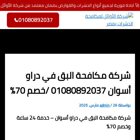
🚀 ابادة فورية لجميع أنواع الحشرات والقوارض بضمان معتمد من شركة الأوائل
تخطي إلى المحتوى
📞
01080892037
شركة مكافحة البق في دراو
أسوان 01080892037 /خصم 70%
بواسطة
26 مارس، 2025
/
admin
شركة مكافحة البق في دراو أسوان – خدمة 24 ساعة
وخصم 70%