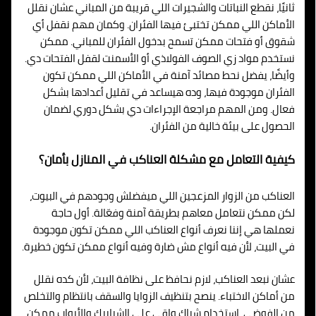
ثانيًا، نقطع النباتات والشجيرات اللي قريبة من المباني عشان نقلل
الأماكن اللي ممكن تختبئ فيها الفئران. وكمان مهم نقفل أي
شقوق أو فتحات ممكن تسمح بدخول الفئران للمباني. ممكن
نستخدم مواد زي الصوف الفولاذي أو الأسمنت لقفل الفتحات دي.
وأيضًا، يفضل نحط مصائد آمنة في الأماكن اللي ممكن تكون
الفئران موجودة فيها، وده هيساعد في تقليل أعدادها بشكل
فعال. ومن المهم مراجعة الإجراءات دي بشكل دوري لضمان
الحصول على بيئة خالية من الفئران.
كيفية التعامل مع مشكلة العناكب في المنازل بأمان؟
العناكب من الزوار المزعجين اللي ميفضلش وجودهم في البيوت،
لكن ممكن نتعامل معاهم بطريقة آمنة وفعّالة. أول حاجة
نعملها هي إننا نعرف أنواع العناكب اللي ممكن تكون موجودة
في البيت، لأن فيه أنواع مش ضارة وفيه أنواع ممكن تكون خطيرة.
عشان نبعد العناكب، لازم نحافظ على نظافة البيت، لأن كده نقلل
من أماكن الاختباء. ينصح بتنظيف الزوايا والسقف بانتظام والتخلص
من الفوضى. استخدام شباك واقي على الشبابيك والأبواب ممكن