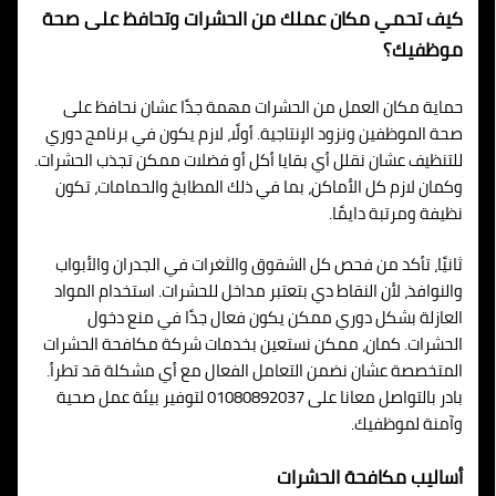
كيف تحمي مكان عملك من الحشرات وتحافظ على صحة
موظفيك؟
حماية مكان العمل من الحشرات مهمة جدًا عشان نحافظ على
صحة الموظفين ونزود الإنتاجية. أولًا، لازم يكون في برنامج دوري
للتنظيف عشان نقلل أي بقايا أكل أو فضلات ممكن تجذب الحشرات.
وكمان لازم كل الأماكن، بما في ذلك المطابخ والحمامات، تكون
نظيفة ومرتبة دايمًا.
ثانيًا، تأكد من فحص كل الشقوق والثغرات في الجدران والأبواب
والنوافذ، لأن النقاط دي بتعتبر مداخل للحشرات. استخدام المواد
العازلة بشكل دوري ممكن يكون فعال جدًا في منع دخول
الحشرات. كمان، ممكن نستعين بخدمات شركة مكافحة الحشرات
المتخصصة عشان نضمن التعامل الفعال مع أي مشكلة قد تطرأ.
بادر بالتواصل معانا على 01080892037 لتوفير بيئة عمل صحية
وآمنة لموظفيك.
أساليب مكافحة الحشرات