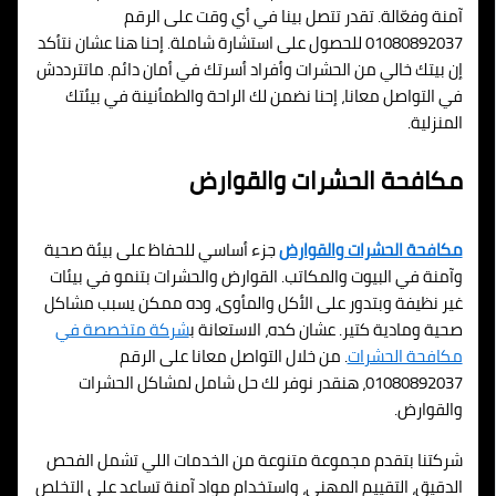
آمنة وفعّالة. تقدر تتصل بينا في أي وقت على الرقم
01080892037 للحصول على استشارة شاملة. إحنا هنا عشان نتأكد
إن بيتك خالي من الحشرات وأفراد أسرتك في أمان دائم. ماتترددش
في التواصل معانا، إحنا نضمن لك الراحة والطمأنينة في بيئتك
المنزلية.
مكافحة الحشرات والقوارض
مكافحة الحشرات والقوارض
جزء أساسي للحفاظ على بيئة صحية
وآمنة في البيوت والمكاتب. القوارض والحشرات بتنمو في بيئات
غير نظيفة وبتدور على الأكل والمأوى، وده ممكن يسبب مشاكل
صحية ومادية كتير. عشان كده، الاستعانة ب
شركة متخصصة في
مكافحة الحشرات
. من خلال التواصل معانا على الرقم
01080892037، هنقدر نوفر لك حل شامل لمشاكل الحشرات
والقوارض.
شركتنا بتقدم مجموعة متنوعة من الخدمات اللي تشمل الفحص
الدقيق، التقييم المهني، واستخدام مواد آمنة تساعد على التخلص