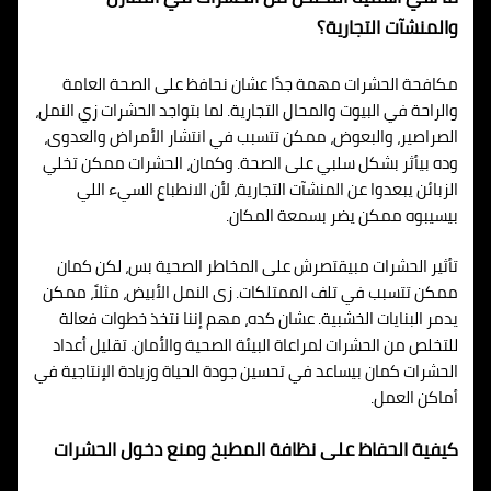
والمنشآت التجارية؟
مكافحة الحشرات مهمة جدًا عشان نحافظ على الصحة العامة
والراحة في البيوت والمحال التجارية. لما بتواجد الحشرات زي النمل،
الصراصير، والبعوض، ممكن تتسبب في انتشار الأمراض والعدوى،
وده بيأثر بشكل سلبي على الصحة. وكمان، الحشرات ممكن تخلي
الزبائن يبعدوا عن المنشآت التجارية، لأن الانطباع السيء اللي
بيسيبوه ممكن يضر بسمعة المكان.
تأثير الحشرات مبيقتصرش على المخاطر الصحية بس، لكن كمان
ممكن تتسبب في تلف الممتلكات. زى النمل الأبيض، مثلاً، ممكن
يدمر البنايات الخشبية. عشان كده، مهم إننا نتخذ خطوات فعالة
للتخلص من الحشرات لمراعاة البيئة الصحية والأمان. تقليل أعداد
الحشرات كمان بيساعد في تحسين جودة الحياة وزيادة الإنتاجية في
أماكن العمل.
كيفية الحفاظ على نظافة المطبخ ومنع دخول الحشرات