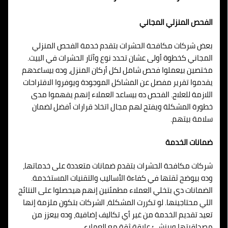
الفحص المنزلي المجاني
بعض شركات مكافحة الحشرات بتقدم خدمة الفحص المنزلي
المجاني كخطوة أولى عشان تحدد نوع وآثار الحشرات في البيت.
مختصين بيعملوا فحص شامل لكل أركان المنزل، وده بيساعدهم
يقدموا تقرير مفصل عن المشاكل الموجودة ويوفروا الاقتراحات
اللازمة للعلاج. الفحص ده بيساعد العملاء إنهم يفهموا مدى
خطورة المشكلة ويفتح لهم مجال اتخاذ قرارات أفضل لضمان
سلامة بيتهم.
ضمانات الخدمة
شركات مكافحة الحشرات بتقدم ضمانات متعددة على خدماتها،
وده بيوضح ثقتها في كفاءة الأساليب والتقنيات المستخدمة.
الضمانات دي بتخلي العملاء مطمئنين إنهم هيحصلوا على النتائج
اللي محتاجينها. لو تكررت المشكلة، الشركات بتكون ملزمة إنها
تعيد تقديم الخدمة من غير أي تكاليف إضافية، وده بيعزز من
مصداقيتها وبينشئ علاقة ثقة مع العملاء.