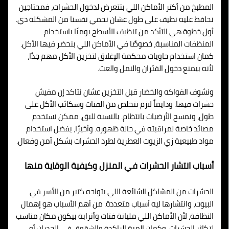
المطبخ من أكتر الأماكن اللي بتتعرض لدخول الحشرات، فمحتاجين
نحافظ عليه نظيف على طول عشان نحمي نفسنا من المشكلة دي.
أول خطوة هي التأكد من تنظيف الأسطح يوميًا باستخدام
المنظفات المناسبة، خصوصًا في الأماكن اللي بنحضر فيها الأكل.
كمان استخدام حاويات محكمة الإغلاق لتخزين الأكل مهم جدًا،
لأنه بيمنع دخول الفئران والنمل والعث.
ونشوف الفواكه والخضار قبل التخزين عشان نتاكد إن مفيش
حشرات فيها. ودايماً لازم نتخلص من الفتات وسكائب الأكل على
طول، ونمسح الأرضيات بانتظام. بالنسبة للبق، ممكن نستخدم
مصائد خاصة لمراقبته في حالة ظهوره. وأخيرًا، يفضل استخدام
مواد طبيعية زي الزيوت العطرية لطرد الحشرات بشكل آمن وفعال.
أسباب انتشار الحشرات في المنزل وكيفية الوقاية منها
الحشرات من المشاكل الشائعة اللي بتواجه كتير من الأسر في
البيوت، وانتشارها ليه أسباب متعددة. من أهم الأسباب هو إهمال
النظافة، لأن الأماكن اللي مليانة فتات وأترابة بيكون مكان مناسب
لتكاثر الحشرات. وكمان المية الراكدة والشقوق في الجدران أو