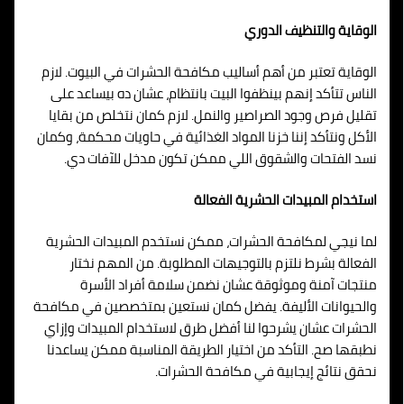
الوقاية والتنظيف الدوري
الوقاية تعتبر من أهم أساليب مكافحة الحشرات في البيوت. لازم
الناس تتأكد إنهم بينظفوا البيت بانتظام، عشان ده بيساعد على
تقليل فرص وجود الصراصير والنمل. لازم كمان نتخلص من بقايا
الأكل ونتأكد إننا خزنا المواد الغذائية في حاويات محكمة، وكمان
نسد الفتحات والشقوق اللي ممكن تكون مدخل للآفات دي.
استخدام المبيدات الحشرية الفعالة
لما نيجي لمكافحة الحشرات، ممكن نستخدم المبيدات الحشرية
الفعالة بشرط نلتزم بالتوجيهات المطلوبة. من المهم نختار
منتجات آمنة وموثوقة عشان نضمن سلامة أفراد الأسرة
والحيوانات الأليفة. يفضل كمان نستعين بمتخصصين في مكافحة
الحشرات عشان يشرحوا لنا أفضل طرق لاستخدام المبيدات وإزاي
نطبقها صح. التأكد من اختيار الطريقة المناسبة ممكن يساعدنا
نحقق نتائج إيجابية في مكافحة الحشرات.