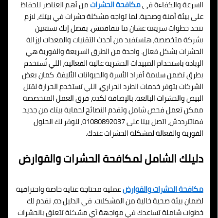
السرعة والكفاءة في
مكافحة الحشرات
من أهم العناصر للحفاظ
على بيئة آمنة وصحية. لما تواجه مشكلة حشرات في بيتك، لازم
تتخذ خطوات سريعة عشان ما تتفاقمش. بفضل إنك تستعين
بشركة متخصصة، هتستفيد من أحدث التقنيات والمعدات لإزالة
الحشرات بشكل فعال. واحدة من الطرق السريعة والفورية هي
الإبادة باستخدام المبيدات الحشرية عالية الفعالية، اللي تُستخدم
بطرق تضمن سلامة أفراد الأسرة والحيوانات الأليفة. كمان بعض
الشركات بتوفر خدمات الطرد الحراري، اللي تستخدم الحرارة لقتل
البيض والحشرات البالغة. بالإضافة لكده، فرق العمل المتخصصة
ممكن تعمل فحص شامل وتقدم النصائح لحماية بيتك من جديد.
فماتترددش، اتصل بينا على 01080892037، لنوفر لك الحلول
الفورية والفعالة لمشكلة الحشرات عندك.
دليلك الشامل لمكافحة الحشرات والقوارض
مكافحة الحشرات والقوارض
عملية محتاجة عناية خاصة واحترافية
لضمان بيئة صحية خالية من المشكلات. في الدليل ده، نقدم لك
خطوات شاملة تساعدك في مواجهة أي مشكلة تتعلق بالحشرات