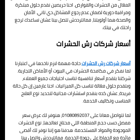
الفعّال من الحشرات والقوارض. احنا حريصين نقدم حلول مبتكرة
ومراقبة دورية لضمان عدم رجوع المشاكل دي تاني. الأمان
والصحة هما أولويتنا، فماتترددش تتصل بينا عشان نساعدك ترجع
راحتك في بيتك.
أسعار شركات رش الحشرات
أسعار شركات رش الحشرات
حاجة مهمة لازم ناخدها في اعتبارنا
لما نفكر في مكافحة الحشرات في البيوت أو الأماكن التجارية.
شركتنا بتقدم أسعار تنافسية تناسب احتياجات جميع العملاء،
وبتقدم حلول فعّالة تناسب كل الميزانيات. احنا عارفين إن كل حالة
فريدة، عشان كده بنقدم استشارات مجانية لتحديد نوع العلاج
المناسب وتكاليف الخدمة.
لما تتواصل معانا على 01080892037، هنوفر لك عرض سعر
مفصل حسب حجم المنطقة اللي محتاج تعالجها، نوع الحشرات
الموجودة والمواد المستخدمة. هدفنا هو إننا نوفر لك أقصى
فائدة مع الحفاظ على جودة الخدمة. فماتترددش واتصل بينا