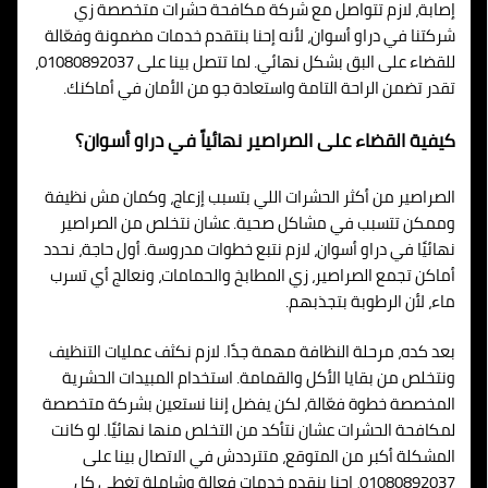
إصابة، لازم تتواصل مع شركة مكافحة حشرات متخصصة زي
شركتنا في دراو أسوان، لأنه إحنا بنتقدم خدمات مضمونة وفعّالة
للقضاء على البق بشكل نهائي. لما تتصل بينا على 01080892037،
تقدر تضمن الراحة التامة واستعادة جو من الأمان في أماكنك.
كيفية القضاء على الصراصير نهائياً في دراو أسوان؟
الصراصير من أكثر الحشرات اللي بتسبب إزعاج، وكمان مش نظيفة
وممكن تتسبب في مشاكل صحية. عشان نتخلص من الصراصير
نهائيًا في دراو أسوان، لازم نتبع خطوات مدروسة. أول حاجة، نحدد
أماكن تجمع الصراصير، زي المطابخ والحمامات، ونعالج أي تسرب
ماء، لأن الرطوبة بتجذبهم.
بعد كده، مرحلة النظافة مهمة جدًا. لازم نكثف عمليات التنظيف
ونتخلص من بقايا الأكل والقمامة. استخدام المبيدات الحشرية
المخصصة خطوة فعّالة، لكن يفضل إننا نستعين بشركة متخصصة
لمكافحة الحشرات عشان نتأكد من التخلص منها نهائيًا. لو كانت
المشكلة أكبر من المتوقع، متترددش في الاتصال بينا على
01080892037، إحنا بنقدم خدمات فعالة وشاملة تغطي كل