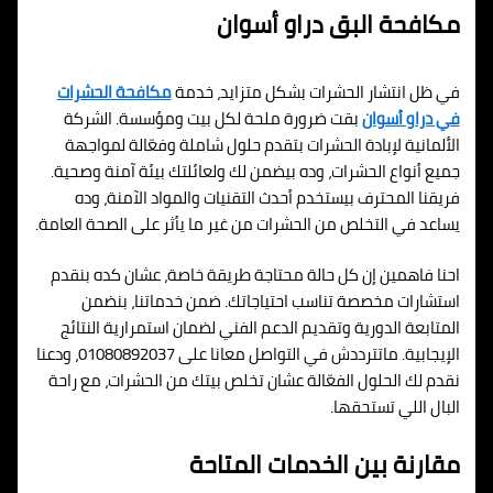
مكافحة البق دراو أسوان
في ظل انتشار الحشرات بشكل متزايد، خدمة
مكافحة الحشرات
في دراو أسوان
بقت ضرورة ملحة لكل بيت ومؤسسة. الشركة
الألمانية لإبادة الحشرات بتقدم حلول شاملة وفعّالة لمواجهة
جميع أنواع الحشرات، وده بيضمن لك ولعائلتك بيئة آمنة وصحية.
فريقنا المحترف بيستخدم أحدث التقنيات والمواد الآمنة، وده
يساعد في التخلص من الحشرات من غير ما يأثر على الصحة العامة.
احنا فاهمين إن كل حالة محتاجة طريقة خاصة، عشان كده بنقدم
استشارات مخصصة تناسب احتياجاتك. ضمن خدماتنا، بنضمن
المتابعة الدورية وتقديم الدعم الفني لضمان استمرارية النتائج
الإيجابية. ماتترددش في التواصل معانا على 01080892037، ودعنا
نقدم لك الحلول الفعّالة عشان تخلص بيتك من الحشرات، مع راحة
البال اللي تستحقها.
مقارنة بين الخدمات المتاحة