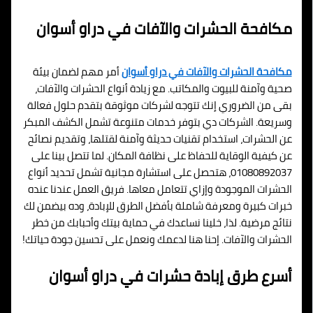
مكافحة الحشرات والآفات في دراو أسوان
مكافحة الحشرات والآفات في دراو أسوان
أمر مهم لضمان بيئة
صحية وآمنة للبيوت والمكاتب. مع زيادة أنواع الحشرات والآفات،
بقى من الضروري إنك تتوجه لشركات موثوقة بتقدم حلول فعالة
وسريعة. الشركات دي بتوفر خدمات متنوعة تشمل الكشف المبكر
عن الحشرات، استخدام تقنيات حديثة وآمنة لقتلها، وتقديم نصائح
عن كيفية الوقاية للحفاظ على نظافة المكان. لما تتصل بينا على
01080892037، هتحصل على استشارة مجانية تشمل تحديد أنواع
الحشرات الموجودة وإزاي تتعامل معاها. فريق العمل عندنا عنده
خبرات كبيرة ومعرفة شاملة بأفضل الطرق للإبادة، وده بيضمن لك
نتائج مرضية. لذا، خلينا نساعدك في حماية بيتك وأحبابك من خطر
الحشرات والآفات. إحنا هنا لدعمك ونعمل على تحسين جودة حياتك!
أسرع طرق إبادة حشرات في دراو أسوان