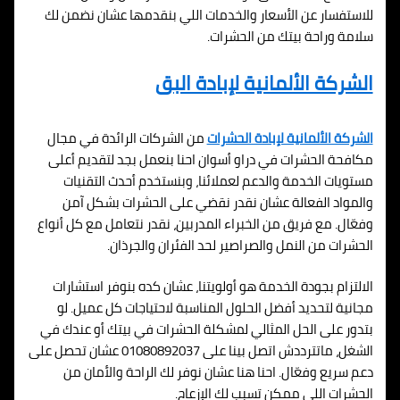
للاستفسار عن الأسعار والخدمات اللي بنقدمها عشان نضمن لك
سلامة وراحة بيتك من الحشرات.
الشركة الألمانية لإبادة البق
الشركة الألمانية لإبادة الحشرات
من الشركات الرائدة في مجال
مكافحة الحشرات في دراو أسوان احنا بنعمل بجد لتقديم أعلى
مستويات الخدمة والدعم لعملائنا، وبنستخدم أحدث التقنيات
والمواد الفعالة عشان نقدر نقضي على الحشرات بشكل آمن
وفعّال. مع فريق من الخبراء المدربين، نقدر نتعامل مع كل أنواع
الحشرات من النمل والصراصير لحد الفئران والجرذان.
الالتزام بجودة الخدمة هو أولويتنا، عشان كده بنوفر استشارات
مجانية لتحديد أفضل الحلول المناسبة لاحتياجات كل عميل. لو
بتدور على الحل المثالي لمشكلة الحشرات في بيتك أو عندك في
الشغل، ماتترددش اتصل بينا على 01080892037 عشان تحصل على
دعم سريع وفعّال. احنا هنا عشان نوفر لك الراحة والأمان من
الحشرات اللي ممكن تسبب لك الإزعاج.