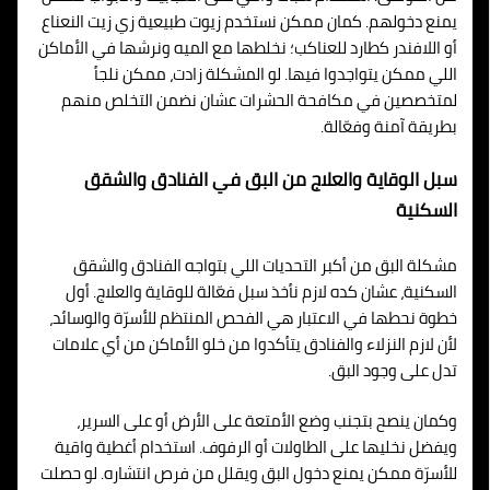
يمنع دخولهم. كمان ممكن نستخدم زيوت طبيعية زي زيت النعناع
أو اللافندر كطارد للعناكب؛ نخلطها مع الميه ونرشها في الأماكن
اللي ممكن يتواجدوا فيها. لو المشكلة زادت، ممكن نلجأ
لمتخصصين في مكافحة الحشرات عشان نضمن التخلص منهم
بطريقة آمنة وفعّالة.
سبل الوقاية والعلاج من البق في الفنادق والشقق
السكنية
مشكلة البق من أكبر التحديات اللي بتواجه الفنادق والشقق
السكنية، عشان كده لازم نأخذ سبل فعّالة للوقاية والعلاج. أول
خطوة نحطها في الاعتبار هي الفحص المنتظم للأسرّة والوسائد،
لأن لازم النزلاء والفنادق يتأكدوا من خلو الأماكن من أي علامات
تدل على وجود البق.
وكمان ينصح بتجنب وضع الأمتعة على الأرض أو على السرير،
ويفضل نخليها على الطاولات أو الرفوف. استخدام أغطية واقية
للأسرّة ممكن يمنع دخول البق ويقلل من فرص انتشاره. لو حصلت