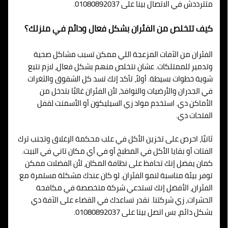
متترددش في الاتصال بينا على 01080892037.
كيف تتخلص من الفئران بشكل فعال ودائم في منزلك؟
الفئران من الآفات المزعجة اللي ممكن تسبب مشاكل صحية
وتدمير للممتلكات. عشان نتخلص منهم بشكل فعال، لازم نتبع
شوية خطوات بسيطة. أولاً، تأكد إنك تسد كل الشقوق والثغرات
في الجدران والأرضيات والنوافذ، لأن الفئران غالبًا بتدخل من
الأماكن دي. استخدم مواد زي السيليكون أو الأسمنت لقفل
الفتحات دي.
ثانيًا، احرص على تخزين الأكل في علب محكمة الإغلاق وتجنب ترك
الفتات أو بقايا الأكل في المطبخ أو في أي مكان تاني في البيت.
كمان يفضل إنك تحافظ على نظافة المكان، لأن الفضلات ممكن
توفر بيئة مناسبة لنمو الفئران. لو كان عندك مشكلة مستمرة مع
الفئران، الأفضل إنك تستدعي شركة متخصصة في مكافحة
الحشرات، زي شركتنا. نقدر نساعدك في القضاء على الآفة دي
بشكل دائم، بس اتصل بينا على 01080892037.