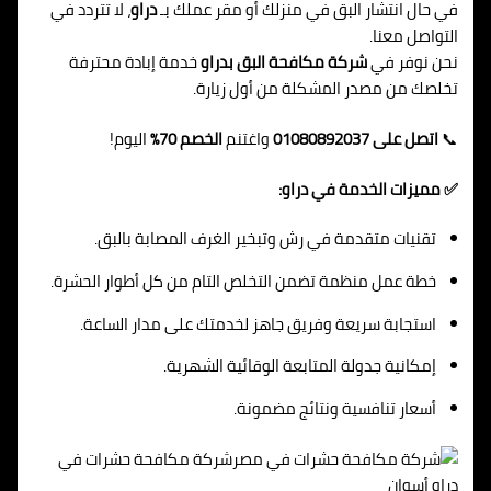
في حال انتشار البق في منزلك أو مقر عملك بـ
دراو
، لا تتردد في
التواصل معنا.
نحن نوفر في
شركة مكافحة البق بدراو
خدمة إبادة محترفة
تخلصك من مصدر المشكلة من أول زيارة.
📞
اتصل على 01080892037
واغتنم
الخصم 70%
اليوم!
✅ مميزات الخدمة في دراو:
تقنيات متقدمة في رش وتبخير الغرف المصابة بالبق.
خطة عمل منظمة تضمن التخلص التام من كل أطوار الحشرة.
استجابة سريعة وفريق جاهز لخدمتك على مدار الساعة.
إمكانية جدولة المتابعة الوقائية الشهرية.
أسعار تنافسية ونتائج مضمونة.
شركة مكافحة حشرات في
دراو أسوان