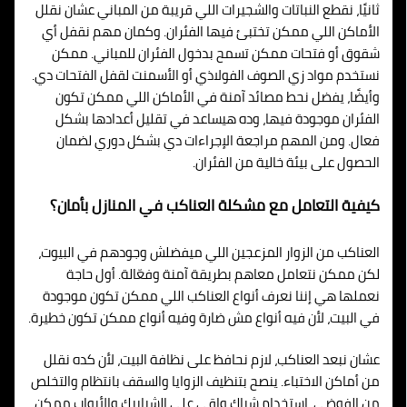
ثانيًا، نقطع النباتات والشجيرات اللي قريبة من المباني عشان نقلل
الأماكن اللي ممكن تختبئ فيها الفئران. وكمان مهم نقفل أي
شقوق أو فتحات ممكن تسمح بدخول الفئران للمباني. ممكن
نستخدم مواد زي الصوف الفولاذي أو الأسمنت لقفل الفتحات دي.
وأيضًا، يفضل نحط مصائد آمنة في الأماكن اللي ممكن تكون
الفئران موجودة فيها، وده هيساعد في تقليل أعدادها بشكل
فعال. ومن المهم مراجعة الإجراءات دي بشكل دوري لضمان
الحصول على بيئة خالية من الفئران.
كيفية التعامل مع مشكلة العناكب في المنازل بأمان؟
العناكب من الزوار المزعجين اللي ميفضلش وجودهم في البيوت،
لكن ممكن نتعامل معاهم بطريقة آمنة وفعّالة. أول حاجة
نعملها هي إننا نعرف أنواع العناكب اللي ممكن تكون موجودة
في البيت، لأن فيه أنواع مش ضارة وفيه أنواع ممكن تكون خطيرة.
عشان نبعد العناكب، لازم نحافظ على نظافة البيت، لأن كده نقلل
من أماكن الاختباء. ينصح بتنظيف الزوايا والسقف بانتظام والتخلص
من الفوضى. استخدام شباك واقي على الشبابيك والأبواب ممكن