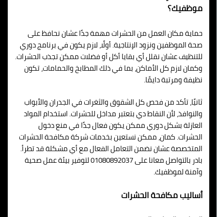
موظفيك؟
حماية مكان العمل من الحشرات مهمة جدًا عشان نحافظ على
صحة الموظفين ونزود الإنتاجية. أولًا، لازم يكون في برنامج دوري
للتنظيف عشان نقلل أي بقايا أكل أو فضلات ممكن تجذب الحشرات.
وكمان لازم كل الأماكن، بما في ذلك المطابخ والحمامات، تكون
نظيفة ومرتبة دايمًا.
ثانيًا، تأكد من فحص كل الشقوق والثغرات في الجدران والأبواب
والنوافذ، لأن النقاط دي بتعتبر مداخل للحشرات. استخدام المواد
العازلة بشكل دوري ممكن يكون فعال جدًا في منع دخول
الحشرات. كمان، ممكن نستعين بخدمات شركة مكافحة الحشرات
المتخصصة عشان نضمن التعامل الفعال مع أي مشكلة قد تطرأ.
بادر بالتواصل معانا على 01080892037 لتوفير بيئة عمل صحية
وآمنة لموظفيك.
أساليب مكافحة الحشرات