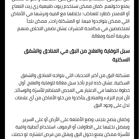
يمنع دخولهم. كمان ممكن نستخدم زيوت طبيعية زي زيت النعناع
أو اللافندر كطارد للعناكب؛ نخلطها مع الميه ونرشها في الأماكن
اللي ممكن يتواجدوا فيها. لو المشكلة زادت، ممكن نلجأ
لمتخصصين في مكافحة الحشرات عشان نضمن التخلص منهم
بطريقة آمنة وفعّالة.
سبل الوقاية والعلاج من البق في الفنادق والشقق
السكنية
مشكلة البق من أكبر التحديات اللي بتواجه الفنادق والشقق
السكنية، عشان كده لازم نأخذ سبل فعّالة للوقاية والعلاج. أول
خطوة نحطها في الاعتبار هي الفحص المنتظم للأسرّة والوسائد،
لأن لازم النزلاء والفنادق يتأكدوا من خلو الأماكن من أي علامات
تدل على وجود البق.
وكمان ينصح بتجنب وضع الأمتعة على الأرض أو على السرير،
ويفضل نخليها على الطاولات أو الرفوف. استخدام أغطية واقية
للأسرّة ممكن يمنع دخول البق ويقلل من فرص انتشاره. لو حصلت