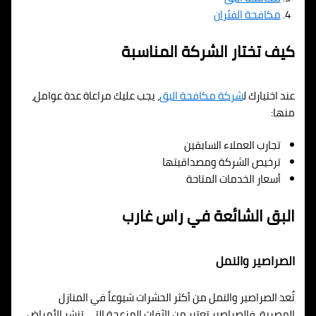
مكافحة الفئران
كيف تختار الشركة المناسبة
عند اختيارك ل
شركة مكافحة البق
، يجب عليك مراعاة عدة عوامل،
منها:
تجارب العملاء السابقين
ترخيص الشركة ومصداقيتها
أسعار الخدمات المتاحة
البق الشائعة في راس غارب
الصراصير والنمل
تُعد الصراصير والنمل من أكثر الحشرات شيوعاً في المنازل
المصرية. فالصراصير تعتبر من الآفات المزعجة التي تنشر الأمراض