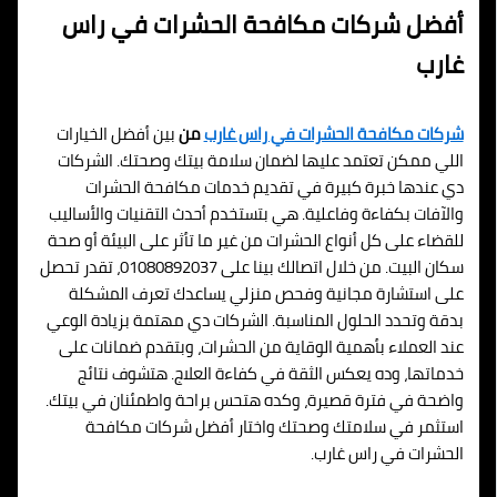
أفضل شركات مكافحة الحشرات في راس
غارب
شركات مكافحة الحشرات في راس غارب
من
بين أفضل الخيارات
اللي ممكن تعتمد عليها لضمان سلامة بيتك وصحتك. الشركات
دي عندها خبرة كبيرة في تقديم خدمات مكافحة الحشرات
والآفات بكفاءة وفاعلية. هي بتستخدم أحدث التقنيات والأساليب
للقضاء على كل أنواع الحشرات من غير ما تأثر على البيئة أو صحة
سكان البيت. من خلال اتصالك بينا على 01080892037، تقدر تحصل
على استشارة مجانية وفحص منزلي يساعدك تعرف المشكلة
بدقة وتحدد الحلول المناسبة. الشركات دي مهتمة بزيادة الوعي
عند العملاء بأهمية الوقاية من الحشرات، وبتقدم ضمانات على
خدماتها، وده يعكس الثقة في كفاءة العلاج. هتشوف نتائج
واضحة في فترة قصيرة، وكده هتحس براحة واطمئنان في بيتك.
استثمر في سلامتك وصحتك واختار أفضل شركات مكافحة
الحشرات في راس غارب.