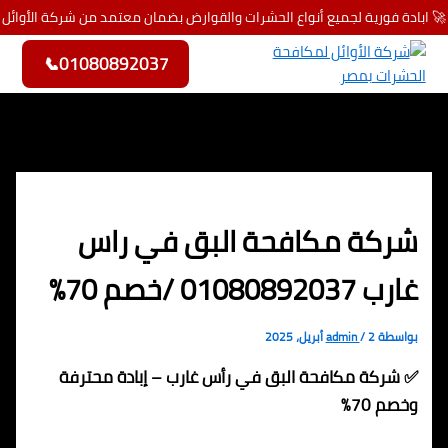
🚀 ابادة فورية لجميع أنواع الحشرات والقوارض بضمان معتمد من شركة الأوائل
تخطي إلى المحتوى
📞
01080892037
شركة مكافحة البق في راس
غارب 01080892037 /خصم 70%
بواسطة
2 أبريل، 2025
/
admin
✅ شركة مكافحة البق في رأس غارب – إبادة محترفة
وخصم 70%