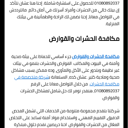
01080892037 للحصول على استشارة شاملة. إحنا هنا عشان نتأكد
إن بيتك خالي من الحشرات وأفراد أسرتك في أمان دائم. ماتترددش
في التواصل معانا، إحنا نضمن لك الراحة والطمأنينة في بيئتك
المنزلية.
مكافحة الحشرات والقوارض
مكافحة الحشرات والقوارض
جزء أساسي للحفاظ على بيئة صحية
وآمنة في البيوت والمكاتب. القوارض والحشرات بتنمو في بيئات
غير نظيفة وبتدور على الأكل والمأوى، وده ممكن يسبب مشاكل
صحية ومادية كتير. عشان كده، الاستعانة ب
شركة متخصصة في
مكافحة الحشرات
. من خلال التواصل معانا على الرقم
01080892037، هنقدر نوفر لك حل شامل لمشاكل الحشرات
والقوارض.
شركتنا بتقدم مجموعة متنوعة من الخدمات اللي تشمل الفحص
الدقيق، التقييم المهني، واستخدام مواد آمنة تساعد على التخلص
الفعّال من الحشرات والقوارض. احنا حريصين نقدم حلول مبتكرة