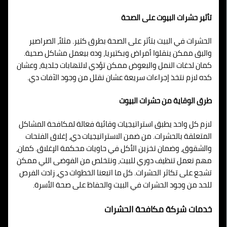
تأثير حشرات البيوت على الصحة
الحشرات في البيت بتأثر على الصحة بطرق كتير. مثلاً، الصراصير
والبق ممكن ينقلوا أمراض وبكتيريا، وده بيعمل مشاكل صحية.
كمان لدغات النمل والبعوض ممكن تؤدي لالتهابات جلدية، وعشان
كده لازم نتخذ إجراءات سريعة عشان نقلل من وجود الآفات دي.
طرق الوقاية من حشرات البيوت
لازم كل واحد يطبق استراتيجيات وقائية فعالة لمكافحة المشاكل
المتعلقة بالحشرات. من ضمن الاستراتيجيات دي، إغلاق الفتحات
والشقوق، وضمان تخزين الأكل في حاويات محكمة الإغلاق. كمان،
مهم نعمل تنظيف دوري للبيت، ونتخلص من الفوضى اللي ممكن
تشجع على تكاثر الحشرات. كل ما اتبعنا الخطوات دي، زادت الفرص
للحد من وجود الحشرات في البيت والحفاظ على صحة الأسرة.
خدمات شركة مكافحة الحشرات