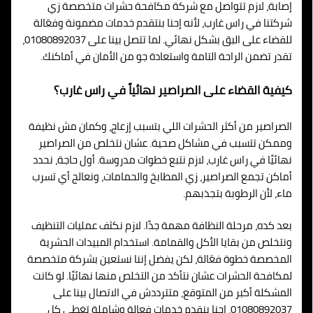
إصابة، لازم تتواصل مع شركة مكافحة حشرات متخصصة زي
شركتنا في راس غارب، لأنه إحنا بنتقدم خدمات مضمونة وفعّالة
للقضاء على البق بشكل نهائي. لما تتصل بينا على 01080892037،
تقدر تضمن الراحة التامة واستعادة جو من الأمان في أماكنك.
كيفية القضاء على الصراصير نهائياً في راس غارب؟
الصراصير من أكثر الحشرات اللي بتسبب إزعاج، وكمان مش نظيفة
وممكن تتسبب في مشاكل صحية. عشان نتخلص من الصراصير
نهائيًا في راس غارب، لازم نتبع خطوات مدروسة. أول حاجة، نحدد
أماكن تجمع الصراصير، زي المطابخ والحمامات، ونعالج أي تسرب
ماء، لأن الرطوبة بتجذبهم.
بعد كده، مرحلة النظافة مهمة جدًا. لازم نكثف عمليات التنظيف
ونتخلص من بقايا الأكل والقمامة. استخدام المبيدات الحشرية
المخصصة خطوة فعّالة، لكن يفضل إننا نستعين بشركة متخصصة
لمكافحة الحشرات عشان نتأكد من التخلص منها نهائيًا. لو كانت
المشكلة أكبر من المتوقع، متترددش في الاتصال بينا على
01080892037، إحنا بنقدم خدمات فعالة وشاملة تغطي كل