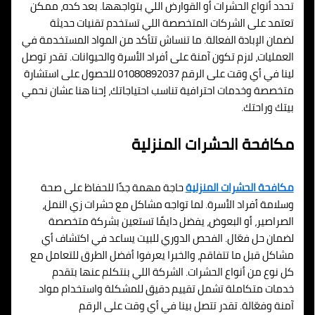
تحدد أنواع الحشرات أو القوارض اللي بتواجهها. بعد كده، ممكن
تعتمد على الشركات المتخصصة اللي تستخدم تقنيات حديثة
لضمان الإبادة الفعالة. ما تنساش تتأكد من المواد المستخدمة في
العمليات، لازم تكون آمنة على أفراد الأسرة والحيوانات. تقدر توصل
لينا في أي وقت على الرقم 01080892037 للحصول على استشارة
متخصصة وخدمات احترافية تناسب احتياجاتك، إحنا هنا عشان نحمي
بيتك وراحتك.
مكافحة الحشرات المنزلية
مكافحة الحشرات المنزلية
حاجة مهمة جدًا للحفاظ على صحة
وسلامة أفراد الأسرة. لما تواجه مشاكل مع حشرات زي النمل،
الصراصير، أو البعوض، يفضل دايمًا تستعين بشركة متخصصة
لضمان حل فعّال. الفحص الدوري للبيت يساعد في اكتشاف أي
مشاكل قبل ما تتفاقم، والخبرا يعرفوا أفضل الطرق للتعامل مع
كل نوع من أنواع الحشرات. الشركة اللي بنتكلم عنها بتقدم
خدمات متكاملة تشمل تقييم دقيق للمشكلة واستخدام مواد
آمنة وفعّالة. تقدر تتصل بينا في أي وقت على الرقم