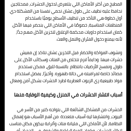
المطبخ من أكتر الأماكن اللي بتتعرض لدخول الحشرات، فمحتاجين
نحافظ عليه نظيف على طول عشان نحمي نفسنا من المشكلة دي.
أول خطوة هي التأكد من تنظيف الأسطح يوميًا باستخدام
المنظفات المناسبة، خصوصًا في الأماكن اللي بنحضر فيها الأكل.
كمان استخدام حاويات محكمة الإغلاق لتخزين الأكل مهم جدًا،
لأنه بيمنع دخول الفئران والنمل والعث.
ونشوف الفواكه والخضار قبل التخزين عشان نتاكد إن مفيش
حشرات فيها. ودايماً لازم نتخلص من الفتات وسكائب الأكل على
طول، ونمسح الأرضيات بانتظام. بالنسبة للبق، ممكن نستخدم
مصائد خاصة لمراقبته في حالة ظهوره. وأخيرًا، يفضل استخدام
مواد طبيعية زي الزيوت العطرية لطرد الحشرات بشكل آمن وفعال.
أسباب انتشار الحشرات في المنزل وكيفية الوقاية منها
الحشرات من المشاكل الشائعة اللي بتواجه كتير من الأسر في
البيوت، وانتشارها ليه أسباب متعددة. من أهم الأسباب هو إهمال
النظافة، لأن الأماكن اللي مليانة فتات وأترابة بيكون مكان مناسب
لتكاثر الحشرات. وكمان المية الراكدة والشقوق في الجدران أو