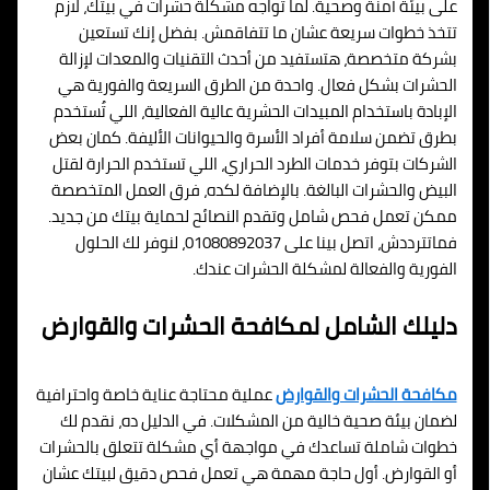
على بيئة آمنة وصحية. لما تواجه مشكلة حشرات في بيتك، لازم
تتخذ خطوات سريعة عشان ما تتفاقمش. بفضل إنك تستعين
بشركة متخصصة، هتستفيد من أحدث التقنيات والمعدات لإزالة
الحشرات بشكل فعال. واحدة من الطرق السريعة والفورية هي
الإبادة باستخدام المبيدات الحشرية عالية الفعالية، اللي تُستخدم
بطرق تضمن سلامة أفراد الأسرة والحيوانات الأليفة. كمان بعض
الشركات بتوفر خدمات الطرد الحراري، اللي تستخدم الحرارة لقتل
البيض والحشرات البالغة. بالإضافة لكده، فرق العمل المتخصصة
ممكن تعمل فحص شامل وتقدم النصائح لحماية بيتك من جديد.
فماتترددش، اتصل بينا على 01080892037، لنوفر لك الحلول
الفورية والفعالة لمشكلة الحشرات عندك.
دليلك الشامل لمكافحة الحشرات والقوارض
مكافحة الحشرات والقوارض
عملية محتاجة عناية خاصة واحترافية
لضمان بيئة صحية خالية من المشكلات. في الدليل ده، نقدم لك
خطوات شاملة تساعدك في مواجهة أي مشكلة تتعلق بالحشرات
أو القوارض. أول حاجة مهمة هي تعمل فحص دقيق لبيتك عشان