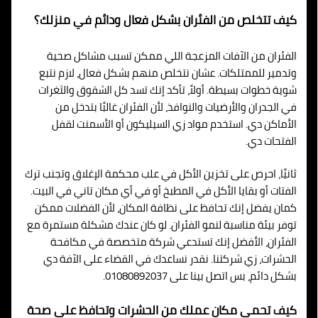
كيف تتخلص من الفئران بشكل فعال ودائم في منزلك؟
الفئران من الآفات المزعجة اللي ممكن تسبب مشاكل صحية
وتدمير للممتلكات. عشان نتخلص منهم بشكل فعال، لازم نتبع
شوية خطوات بسيطة. أولاً، تأكد إنك تسد كل الشقوق والثغرات
في الجدران والأرضيات والنوافذ، لأن الفئران غالبًا بتدخل من
الأماكن دي. استخدم مواد زي السيليكون أو الأسمنت لقفل
الفتحات دي.
ثانيًا، احرص على تخزين الأكل في علب محكمة الإغلاق وتجنب ترك
الفتات أو بقايا الأكل في المطبخ أو في أي مكان تاني في البيت.
كمان يفضل إنك تحافظ على نظافة المكان، لأن الفضلات ممكن
توفر بيئة مناسبة لنمو الفئران. لو كان عندك مشكلة مستمرة مع
الفئران، الأفضل إنك تستدعي شركة متخصصة في مكافحة
الحشرات، زي شركتنا. نقدر نساعدك في القضاء على الآفة دي
بشكل دائم، بس اتصل بينا على 01080892037.
كيف تحمي مكان عملك من الحشرات وتحافظ على صحة