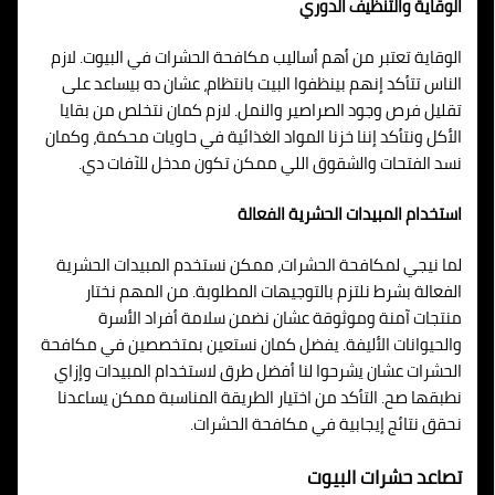
الوقاية والتنظيف الدوري
الوقاية تعتبر من أهم أساليب مكافحة الحشرات في البيوت. لازم
الناس تتأكد إنهم بينظفوا البيت بانتظام، عشان ده بيساعد على
تقليل فرص وجود الصراصير والنمل. لازم كمان نتخلص من بقايا
الأكل ونتأكد إننا خزنا المواد الغذائية في حاويات محكمة، وكمان
نسد الفتحات والشقوق اللي ممكن تكون مدخل للآفات دي.
استخدام المبيدات الحشرية الفعالة
لما نيجي لمكافحة الحشرات، ممكن نستخدم المبيدات الحشرية
الفعالة بشرط نلتزم بالتوجيهات المطلوبة. من المهم نختار
منتجات آمنة وموثوقة عشان نضمن سلامة أفراد الأسرة
والحيوانات الأليفة. يفضل كمان نستعين بمتخصصين في مكافحة
الحشرات عشان يشرحوا لنا أفضل طرق لاستخدام المبيدات وإزاي
نطبقها صح. التأكد من اختيار الطريقة المناسبة ممكن يساعدنا
نحقق نتائج إيجابية في مكافحة الحشرات.
تصاعد حشرات البيوت