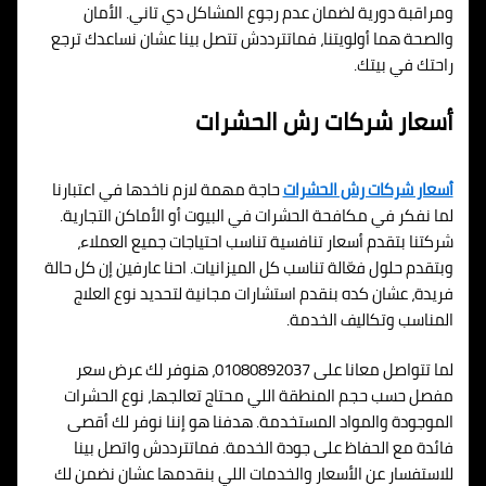
ومراقبة دورية لضمان عدم رجوع المشاكل دي تاني. الأمان
والصحة هما أولويتنا، فماتترددش تتصل بينا عشان نساعدك ترجع
راحتك في بيتك.
أسعار شركات رش الحشرات
أسعار شركات رش الحشرات
حاجة مهمة لازم ناخدها في اعتبارنا
لما نفكر في مكافحة الحشرات في البيوت أو الأماكن التجارية.
شركتنا بتقدم أسعار تنافسية تناسب احتياجات جميع العملاء،
وبتقدم حلول فعّالة تناسب كل الميزانيات. احنا عارفين إن كل حالة
فريدة، عشان كده بنقدم استشارات مجانية لتحديد نوع العلاج
المناسب وتكاليف الخدمة.
لما تتواصل معانا على 01080892037، هنوفر لك عرض سعر
مفصل حسب حجم المنطقة اللي محتاج تعالجها، نوع الحشرات
الموجودة والمواد المستخدمة. هدفنا هو إننا نوفر لك أقصى
فائدة مع الحفاظ على جودة الخدمة. فماتترددش واتصل بينا
للاستفسار عن الأسعار والخدمات اللي بنقدمها عشان نضمن لك