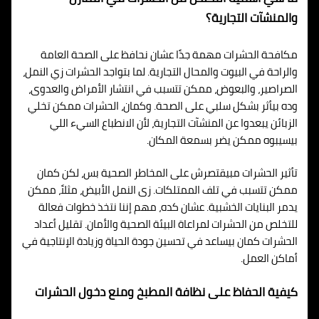
والمنشآت التجارية؟
مكافحة الحشرات مهمة جدًا عشان نحافظ على الصحة العامة
والراحة في البيوت والمحال التجارية. لما بتواجد الحشرات زي النمل،
الصراصير، والبعوض، ممكن تتسبب في انتشار الأمراض والعدوى،
وده بيأثر بشكل سلبي على الصحة. وكمان، الحشرات ممكن تخلي
الزبائن يبعدوا عن المنشآت التجارية، لأن الانطباع السيء اللي
بيسيبوه ممكن يضر بسمعة المكان.
تأثير الحشرات مبيقتصرش على المخاطر الصحية بس، لكن كمان
ممكن تتسبب في تلف الممتلكات. زى النمل الأبيض، مثلاً، ممكن
يدمر البنايات الخشبية. عشان كده، مهم إننا نتخذ خطوات فعالة
للتخلص من الحشرات لمراعاة البيئة الصحية والأمان. تقليل أعداد
الحشرات كمان بيساعد في تحسين جودة الحياة وزيادة الإنتاجية في
أماكن العمل.
كيفية الحفاظ على نظافة المطبخ ومنع دخول الحشرات