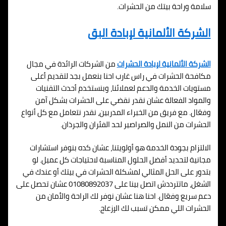
سلامة وراحة بيتك من الحشرات.
الشركة الألمانية لإبادة البق
الشركة الألمانية لإبادة الحشرات
من الشركات الرائدة في مجال
مكافحة الحشرات في راس غارب احنا بنعمل بجد لتقديم أعلى
مستويات الخدمة والدعم لعملائنا، وبنستخدم أحدث التقنيات
والمواد الفعالة عشان نقدر نقضي على الحشرات بشكل آمن
وفعّال. مع فريق من الخبراء المدربين، نقدر نتعامل مع كل أنواع
الحشرات من النمل والصراصير لحد الفئران والجرذان.
الالتزام بجودة الخدمة هو أولويتنا، عشان كده بنوفر استشارات
مجانية لتحديد أفضل الحلول المناسبة لاحتياجات كل عميل. لو
بتدور على الحل المثالي لمشكلة الحشرات في بيتك أو عندك في
الشغل، ماتترددش اتصل بينا على 01080892037 عشان تحصل على
دعم سريع وفعّال. احنا هنا عشان نوفر لك الراحة والأمان من
الحشرات اللي ممكن تسبب لك الإزعاج.