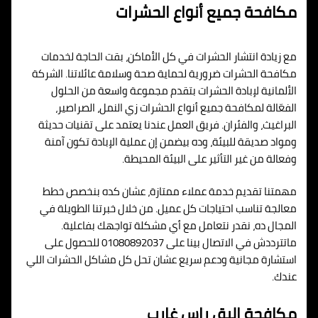
مكافحة جميع أنواع الحشرات
مع زيادة انتشار الحشرات في كل الأماكن، بقت الحاجة لخدمات
مكافحة الحشرات ضرورية لحماية صحة وسلامة عائلاتنا. الشركة
الألمانية لإبادة الحشرات بتقدم مجموعة واسعة من الحلول
الفعّالة لمكافحة جميع أنواع الحشرات زي النمل، الصراصير،
البراغيث، والفئران. فريق العمل عندنا يعتمد على تقنيات حديثة
ومواد صديقة للبيئة، وده بيضمن إن عملية الإبادة تكون آمنة
وفعالة من غير التأثير على البيئة المحيطة.
مهمتنا تقديم خدمة عملاء ممتازة، عشان كده بنخصص خطط
معالجة تناسب احتياجات كل عميل. من خلال خبرتنا الطويلة في
المجال ده، نقدر نتعامل مع أي مشكلة تواجهك بفاعلية.
ماتترددش في الاتصال بينا على 01080892037 للحصول على
استشارة مجانية ودعم سريع عشان تحل كل مشاكل الحشرات اللي
عندك.
مكافحة البق راس غارب