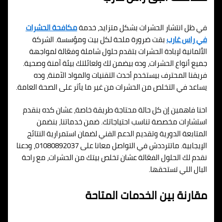
في ظل انتشار الحشرات بشكل متزايد، خدمة
مكافحة الحشرات
في راس غارب
بقت ضرورة ملحة لكل بيت ومؤسسة. الشركة
الألمانية لإبادة الحشرات بتقدم حلول شاملة وفعّالة لمواجهة
جميع أنواع الحشرات، وده بيضمن لك ولعائلتك بيئة آمنة وصحية.
فريقنا المحترف بيستخدم أحدث التقنيات والمواد الآمنة، وده
يساعد في التخلص من الحشرات من غير ما يأثر على الصحة العامة.
احنا فاهمين إن كل حالة محتاجة طريقة خاصة، عشان كده بنقدم
استشارات مخصصة تناسب احتياجاتك. ضمن خدماتنا، بنضمن
المتابعة الدورية وتقديم الدعم الفني لضمان استمرارية النتائج
الإيجابية. ماتترددش في التواصل معانا على 01080892037، ودعنا
نقدم لك الحلول الفعّالة عشان تخلص بيتك من الحشرات، مع راحة
البال اللي تستحقها.
مقارنة بين الخدمات المتاحة