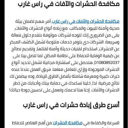
مكافحة الحشرات والآفات في راس غارب
مكافحة الحشرات والآفات في راس غارب
أمر مهم لضمان بيئة
صحية وآمنة للبيوت والمكاتب. مع زيادة أنواع الحشرات والآفات،
بقى من الضروري إنك تتوجه لشركات موثوقة بتقدم حلول فعالة
وسريعة. الشركات دي بتوفر خدمات متنوعة تشمل الكشف المبكر
عن الحشرات، استخدام تقنيات حديثة وآمنة لقتلها، وتقديم نصائح
عن كيفية الوقاية للحفاظ على نظافة المكان. لما تتصل بينا على
01080892037، هتحصل على استشارة مجانية تشمل تحديد أنواع
الحشرات الموجودة وإزاي تتعامل معاها. فريق العمل عندنا عنده
خبرات كبيرة ومعرفة شاملة بأفضل الطرق للإبادة، وده بيضمن لك
نتائج مرضية. لذا، خلينا نساعدك في حماية بيتك وأحبابك من خطر
الحشرات والآفات. إحنا هنا لدعمك ونعمل على تحسين جودة حياتك!
أسرع طرق إبادة حشرات في راس غارب
السرعة والكفاءة في
مكافحة الحشرات
من أهم العناصر للحفاظ