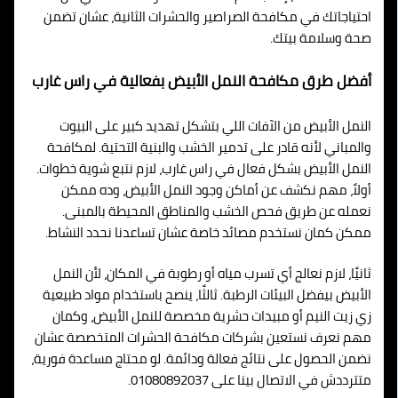
احتياجاتك في مكافحة الصراصير والحشرات الثانية، عشان تضمن
صحة وسلامة بيتك.
أفضل طرق مكافحة النمل الأبيض بفعالية في راس غارب
النمل الأبيض من الآفات اللي بتشكل تهديد كبير على البيوت
والمباني لأنه قادر على تدمير الخشب والبنية التحتية. لمكافحة
النمل الأبيض بشكل فعال في راس غارب، لازم نتبع شوية خطوات.
أولاً، مهم نكشف عن أماكن وجود النمل الأبيض، وده ممكن
نعمله عن طريق فحص الخشب والمناطق المحيطة بالمبنى.
ممكن كمان نستخدم مصائد خاصة عشان تساعدنا نحدد النشاط.
ثانيًا، لازم نعالج أي تسرب مياه أو رطوبة في المكان، لأن النمل
الأبيض بيفضل البيئات الرطبة. ثالثًا، ينصح باستخدام مواد طبيعية
زي زيت النيم أو مبيدات حشرية مخصصة للنمل الأبيض، وكمان
مهم نعرف نستعين بشركات مكافحة الحشرات المتخصصة عشان
نضمن الحصول على نتائج فعالة ودائمة. لو محتاج مساعدة فورية،
متترددش في الاتصال بينا على 01080892037.