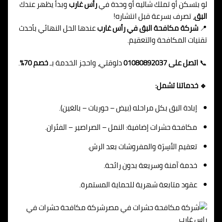
لو بتسكن أو تملك شاليه أو وحدة في
رأس غارب
وبدأ يظهر عندك
البق
، تصرف بسرعة قبل انتشاره!
📍
شركة مكافحة البق في رأس غارب
عندها الحل النهائي بأحدث
تقنيات المكافحة والتعقيم.
📞
اتصل على 01080892037
دلوقتي، واحجز الخدمة بـ
خصم 70%
.
🔹 خدماتنا تشمل:
إبادة البق بكل مراحله (بيض – حوريات – بالغين).
مكافحة حشرات إضافية: النمل – الصراصير – الفئران.
تعقيم الأسِرّة والمفروشات بعد الرش.
خدمة آمنة وسريعة بدون رائحة.
عقود متابعة شهرية للحماية المستمرة.
شركة مكافحة حشرات في
راس غارب