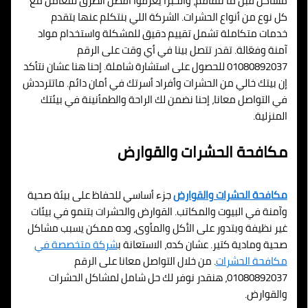
مشاكل قبل ما تتفاقم، والخبرا يعرفوا أفضل الطرق للتعامل مع
كل نوع من أنواع الحشرات. الشركة اللي بنتكلم عنها بتقدم
خدمات متكاملة تشمل تقييم دقيق للمشكلة واستخدام مواد
آمنة وفعّالة. تقدر تتصل بينا في أي وقت على الرقم
01080892037 للحصول على استشارة شاملة. إحنا هنا عشان نتأكد
إن بيتك خالي من الحشرات وأفراد أسرتك في أمان دائم. ماتترددش
في التواصل معانا، إحنا نضمن لك الراحة والطمأنينة في بيئتك
المنزلية.
مكافحة الحشرات والقوارض
مكافحة الحشرات والقوارض
جزء أساسي للحفاظ على بيئة صحية
وآمنة في البيوت والمكاتب. القوارض والحشرات بتنمو في بيئات
غير نظيفة وبتدور على الأكل والمأوى، وده ممكن يسبب مشاكل
صحية ومادية كتير. عشان كده، الاستعانة ب
شركة متخصصة في
مكافحة الحشرات
. من خلال التواصل معانا على الرقم
01080892037، هنقدر نوفر لك حل شامل لمشاكل الحشرات
والقوارض.