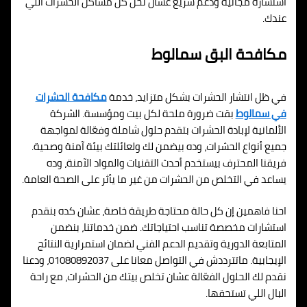
استشارة مجانية ودعم سريع عشان تحل كل مشاكل الحشرات اللي
عندك.
مكافحة البق سمالوط
في ظل انتشار الحشرات بشكل متزايد، خدمة
مكافحة الحشرات
في سمالوط
بقت ضرورة ملحة لكل بيت ومؤسسة. الشركة
الألمانية لإبادة الحشرات بتقدم حلول شاملة وفعّالة لمواجهة
جميع أنواع الحشرات، وده بيضمن لك ولعائلتك بيئة آمنة وصحية.
فريقنا المحترف بيستخدم أحدث التقنيات والمواد الآمنة، وده
يساعد في التخلص من الحشرات من غير ما يأثر على الصحة العامة.
احنا فاهمين إن كل حالة محتاجة طريقة خاصة، عشان كده بنقدم
استشارات مخصصة تناسب احتياجاتك. ضمن خدماتنا، بنضمن
المتابعة الدورية وتقديم الدعم الفني لضمان استمرارية النتائج
الإيجابية. ماتترددش في التواصل معانا على 01080892037، ودعنا
نقدم لك الحلول الفعّالة عشان تخلص بيتك من الحشرات، مع راحة
البال اللي تستحقها.