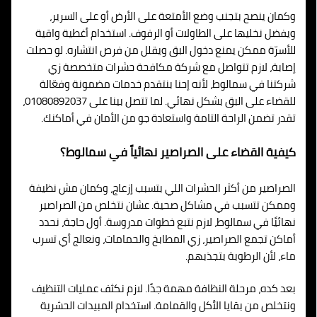
وكمان ينصح بتجنب وضع الأمتعة على الأرض أو على السرير،
ويفضل نخليها على الطاولات أو الرفوف. استخدام أغطية واقية
للأسرّة ممكن يمنع دخول البق ويقلل من فرص انتشاره. لو حصلت
إصابة، لازم تتواصل مع شركة مكافحة حشرات متخصصة زي
شركتنا في سمالوط، لأنه إحنا بنتقدم خدمات مضمونة وفعّالة
للقضاء على البق بشكل نهائي. لما تتصل بينا على 01080892037،
تقدر تضمن الراحة التامة واستعادة جو من الأمان في أماكنك.
كيفية القضاء على الصراصير نهائياً في سمالوط؟
الصراصير من أكثر الحشرات اللي بتسبب إزعاج، وكمان مش نظيفة
وممكن تتسبب في مشاكل صحية. عشان نتخلص من الصراصير
نهائيًا في سمالوط، لازم نتبع خطوات مدروسة. أول حاجة، نحدد
أماكن تجمع الصراصير، زي المطابخ والحمامات، ونعالج أي تسرب
ماء، لأن الرطوبة بتجذبهم.
بعد كده، مرحلة النظافة مهمة جدًا. لازم نكثف عمليات التنظيف
ونتخلص من بقايا الأكل والقمامة. استخدام المبيدات الحشرية