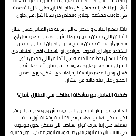
والفنادق. عشان نقي نفسنا منها، لازم نتخذ شوية خطوات فعالة.
أولاً، لازم نتأكد إنه مفيش أكل متاح للفئران، يعني نخزن الأطعمة
في حاويات محكمة الإغلاق ونتخلص من بقايا الأكل على طول.
ثانيًا، نقطع النباتات والشجيرات اللي قريبة من المباني عشان نقلل
الأماكن اللي ممكن تختبئ فيها الفئران. وكمان مهم نقفل أي
شقوق أو فتحات ممكن تسمح بدخول الفئران للمباني. ممكن
نستخدم مواد زي الصوف الفولاذي أو الأسمنت لقفل الفتحات دي.
وأيضًا، يفضل نحط مصائد آمنة في الأماكن اللي ممكن تكون
الفئران موجودة فيها، وده هيساعد في تقليل أعدادها بشكل
فعال. ومن المهم مراجعة الإجراءات دي بشكل دوري لضمان
الحصول على بيئة خالية من الفئران.
كيفية التعامل مع مشكلة العناكب في المنازل بأمان؟
العناكب من الزوار المزعجين اللي ميفضلش وجودهم في البيوت،
لكن ممكن نتعامل معاهم بطريقة آمنة وفعّالة. أول حاجة
نعملها هي إننا نعرف أنواع العناكب اللي ممكن تكون موجودة
في البيت، لأن فيه أنواع مش ضارة وفيه أنواع ممكن تكون خطيرة.