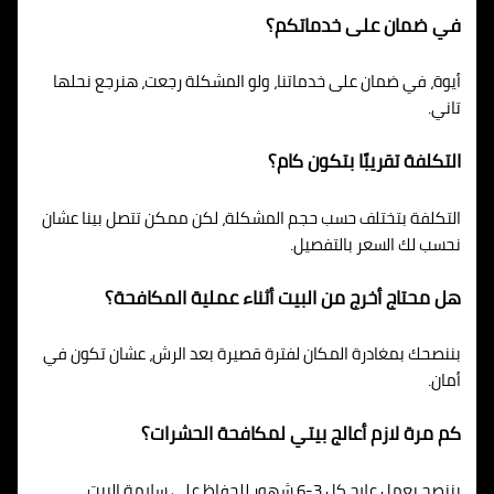
في ضمان على خدماتكم؟
أيوة، في ضمان على خدماتنا، ولو المشكلة رجعت، هنرجع نحلها
تاني.
التكلفة تقريبًا بتكون كام؟
التكلفة بتختلف حسب حجم المشكلة، لكن ممكن تتصل بينا عشان
نحسب لك السعر بالتفصيل.
هل محتاج أخرج من البيت أثناء عملية المكافحة؟
بننصحك بمغادرة المكان لفترة قصيرة بعد الرش، عشان تكون في
أمان.
كم مرة لازم أعالج بيتي لمكافحة الحشرات؟
بننصح بعمل علاج كل 3-6 شهور للحفاظ على سلامة البيت.