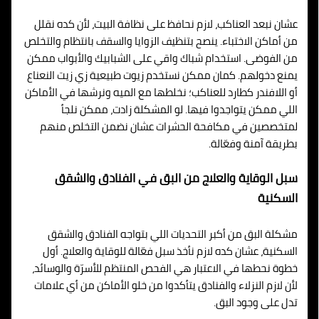
عشان نبعد العناكب، لازم نحافظ على نظافة البيت، لأن كده نقلل
من أماكن الاختباء. ينصح بتنظيف الزوايا والسقف بانتظام والتخلص
من الفوضى. استخدام شباك واقي على الشبابيك والأبواب ممكن
يمنع دخولهم. كمان ممكن نستخدم زيوت طبيعية زي زيت النعناع
أو اللافندر كطارد للعناكب؛ نخلطها مع الميه ونرشها في الأماكن
اللي ممكن يتواجدوا فيها. لو المشكلة زادت، ممكن نلجأ
لمتخصصين في مكافحة الحشرات عشان نضمن التخلص منهم
بطريقة آمنة وفعّالة.
سبل الوقاية والعلاج من البق في الفنادق والشقق
السكنية
مشكلة البق من أكبر التحديات اللي بتواجه الفنادق والشقق
السكنية، عشان كده لازم نأخذ سبل فعّالة للوقاية والعلاج. أول
خطوة نحطها في الاعتبار هي الفحص المنتظم للأسرّة والوسائد،
لأن لازم النزلاء والفنادق يتأكدوا من خلو الأماكن من أي علامات
تدل على وجود البق.