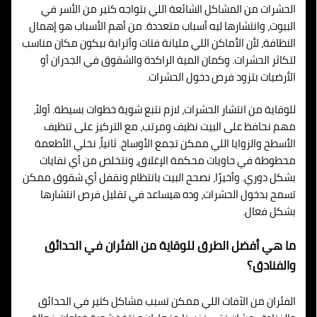
الحشرات من المشاكل الشائعة اللي بتواجه كتير من الأسر في
البيوت، وانتشارها ليه أسباب متعددة. من أهم الأسباب هو إهمال
النظافة، لأن الأماكن اللي مليانة فتات وأترابة بيكون مكان مناسب
لتكاثر الحشرات. وكمان المية الراكدة والشقوق في الجدران أو
الأرضيات بتزود فرص دخول الحشرات.
للوقاية من انتشار الحشرات، لازم نتبع شوية خطوات بسيطة. أولاً،
مهم نحافظ على البيت نظيف ومرتب، مع التركيز على تنظيف
الأسطح والزوايا اللي ممكن تجمع الأوساخ. ثانياً، نخلي الأطعمة
محطوطة في حاويات محكمة الإغلاق، ونتخلص من أي نفايات
بشكل دوري. وأخيرًا، نصحح البيت بانتظام ونقفل أي شقوق ممكن
تسمح بدخول الحشرات، وده هيساعد في تقليل فرص انتشارها
بشكل فعال.
ما هي أفضل الطرق للوقاية من الفئران في الحدائق
والفنادق؟
الفئران من الآفات اللي ممكن تسبب مشاكل كتير في الحدائق