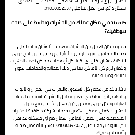
الحشرات، زي شركتنا. نقدر نساعدك في القضاء على الآفة دي
بشكل دائم، بس اتصل بينا على 01080892037.
كيف تحمي مكان عملك من الحشرات وتحافظ على صحة
موظفيك؟
حماية مكان العمل من الحشرات مهمة جدًا عشان نحافظ على
صحة الموظفين ونزود الإنتاجية. أولًا، لازم يكون في برنامج دوري
للتنظيف عشان نقلل أي بقايا أكل أو فضلات ممكن تجذب الحشرات.
وكمان لازم كل الأماكن، بما في ذلك المطابخ والحمامات، تكون
نظيفة ومرتبة دايمًا.
ثانيًا، تأكد من فحص كل الشقوق والثغرات في الجدران والأبواب
والنوافذ، لأن النقاط دي بتعتبر مداخل للحشرات. استخدام المواد
العازلة بشكل دوري ممكن يكون فعال جدًا في منع دخول
الحشرات. كمان، ممكن نستعين بخدمات شركة مكافحة الحشرات
المتخصصة عشان نضمن التعامل الفعال مع أي مشكلة قد تطرأ.
بادر بالتواصل معانا على 01080892037 لتوفير بيئة عمل صحية
وآمنة لموظفيك.