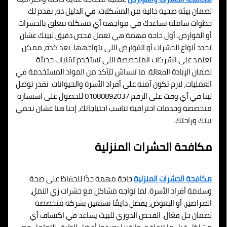
لضمان بيئة صحية خالية من المشكلات. في الدليل ده، نقدم لك
خطوات شاملة تساعدك في مواجهة أي مشكلة تتعلق بالحشرات
أو القوارض. أول حاجة مهمة هي تعمل فحص دقيق لبيتك عشان
تحدد أنواع الحشرات أو القوارض اللي بتواجهها. بعد كده، ممكن
تعتمد على الشركات المتخصصة اللي تستخدم تقنيات حديثة
لضمان الإبادة الفعالة. ما تنساش تتأكد من المواد المستخدمة في
العمليات، لازم تكون آمنة على أفراد الأسرة والحيوانات. تقدر توصل
لينا في أي وقت على الرقم 01080892037 للحصول على استشارة
متخصصة وخدمات احترافية تناسب احتياجاتك، إحنا هنا عشان نحمي
بيتك وراحتك.
مكافحة الحشرات المنزلية
مكافحة الحشرات المنزلية
حاجة مهمة جدًا للحفاظ على صحة
وسلامة أفراد الأسرة. لما تواجه مشاكل مع حشرات زي النمل،
الصراصير، أو البعوض، يفضل دايمًا تستعين بشركة متخصصة
لضمان حل فعّال. الفحص الدوري للبيت يساعد في اكتشاف أي