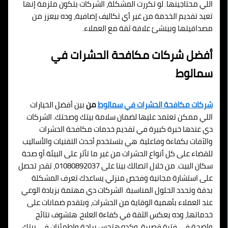
اللي محتاجينها. لو تكررت المشكلة، الشركات بتكون ملزمة إنها
تعيد تقديم الخدمة من غير أي تكاليف إضافية، وده بيعزز من
مصداقيتها وبينشئ علاقة ثقة مع العملاء.
أفضل شركات مكافحة الحشرات في
سمالوط
شركات مكافحة الحشرات في سمالوط
من
بين أفضل الخيارات
اللي ممكن تعتمد عليها لضمان سلامة بيتك وصحتك. الشركات
دي عندها خبرة كبيرة في تقديم خدمات مكافحة الحشرات
والآفات بكفاءة وفاعلية. هي بتستخدم أحدث التقنيات والأساليب
للقضاء على كل أنواع الحشرات من غير ما تأثر على البيئة أو صحة
سكان البيت. من خلال اتصالك بينا على 01080892037، تقدر تحصل
على استشارة مجانية وفحص منزلي يساعدك تعرف المشكلة
بدقة وتحدد الحلول المناسبة. الشركات دي مهتمة بزيادة الوعي
عند العملاء بأهمية الوقاية من الحشرات، وبتقدم ضمانات على
خدماتها، وده يعكس الثقة في كفاءة العلاج. هتشوف نتائج
واضحة في فترة قصيرة، وكده هتحس براحة واطمئنان في بيتك.