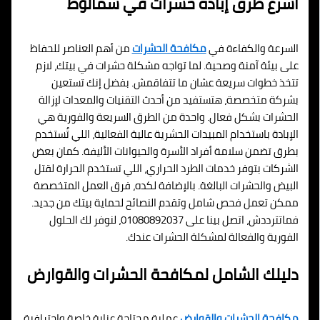
أسرع طرق إبادة حشرات في سمالوط
السرعة والكفاءة في
مكافحة الحشرات
من أهم العناصر للحفاظ
على بيئة آمنة وصحية. لما تواجه مشكلة حشرات في بيتك، لازم
تتخذ خطوات سريعة عشان ما تتفاقمش. بفضل إنك تستعين
بشركة متخصصة، هتستفيد من أحدث التقنيات والمعدات لإزالة
الحشرات بشكل فعال. واحدة من الطرق السريعة والفورية هي
الإبادة باستخدام المبيدات الحشرية عالية الفعالية، اللي تُستخدم
بطرق تضمن سلامة أفراد الأسرة والحيوانات الأليفة. كمان بعض
الشركات بتوفر خدمات الطرد الحراري، اللي تستخدم الحرارة لقتل
البيض والحشرات البالغة. بالإضافة لكده، فرق العمل المتخصصة
ممكن تعمل فحص شامل وتقدم النصائح لحماية بيتك من جديد.
فماتترددش، اتصل بينا على 01080892037، لنوفر لك الحلول
الفورية والفعالة لمشكلة الحشرات عندك.
دليلك الشامل لمكافحة الحشرات والقوارض
مكافحة الحشرات والقوارض
عملية محتاجة عناية خاصة واحترافية