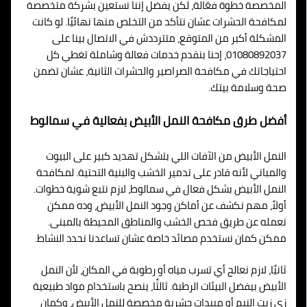
المخصصة خطوة فعّالة، لكن يفضل إننا نستعين بشركة متخصصة
لمكافحة الحشرات عشان نتأكد من التخلص منها نهائيًا. لو كانت
المشكلة أكبر من المتوقع، متترددش في الاتصال بينا على
01080892037، إحنا بنقدم خدمات فعالة وشاملة تغطي كل
احتياجاتك في مكافحة الصراصير والحشرات الثانية، عشان تضمن
صحة وسلامة بيتك.
أفضل طرق مكافحة النمل الأبيض بفعالية في سمالوط
النمل الأبيض من الآفات اللي بتشكل تهديد كبير على البيوت
والمباني لأنه قادر على تدمير الخشب والبنية التحتية. لمكافحة
النمل الأبيض بشكل فعال في سمالوط، لازم نتبع شوية خطوات.
أولاً، مهم نكشف عن أماكن وجود النمل الأبيض، وده ممكن
نعمله عن طريق فحص الخشب والمناطق المحيطة بالمبنى.
ممكن كمان نستخدم مصائد خاصة عشان تساعدنا نحدد النشاط.
ثانيًا، لازم نعالج أي تسرب مياه أو رطوبة في المكان، لأن النمل
الأبيض بيفضل البيئات الرطبة. ثالثًا، ينصح باستخدام مواد طبيعية
زي زيت النيم أو مبيدات حشرية مخصصة للنمل الأبيض، وكمان