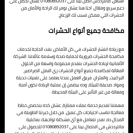
الشغل، ماتترددش اتصل بينا على 01080892037 عشان تحصل على
دعم سريع وفعّال. احنا هنا عشان نوفر لك الراحة والأمان من
الحشرات اللي ممكن تسبب لك الإزعاج.
مكافحة جميع أنواع الحشرات
مع زيادة انتشار الحشرات في كل الأماكن، بقت الحاجة لخدمات
مكافحة الحشرات ضرورية لحماية صحة وسلامة عائلاتنا. الشركة
الألمانية لإبادة الحشرات بتقدم مجموعة واسعة من الحلول
الفعّالة لمكافحة جميع أنواع الحشرات زي النمل، الصراصير،
البراغيث، والفئران. فريق العمل عندنا يعتمد على تقنيات حديثة
ومواد صديقة للبيئة، وده بيضمن إن عملية الإبادة تكون آمنة
وفعالة من غير التأثير على البيئة المحيطة.
مهمتنا تقديم خدمة عملاء ممتازة، عشان كده بنخصص خطط
معالجة تناسب احتياجات كل عميل. من خلال خبرتنا الطويلة في
المجال ده، نقدر نتعامل مع أي مشكلة تواجهك بفاعلية.
ماتترددش في الاتصال بينا على 01080892037 للحصول على