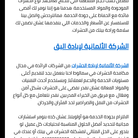
مفصل حسب حجم المنطقة اللي محتاج تعالجها، نوع الحشرات
الموجودة والمواد المستخدمة. هدفنا هو إننا نوفر لك أقصى
فائدة مع الحفاظ على جودة الخدمة. فماتترددش واتصل بينا
للاستفسار عن الأسعار والخدمات اللي بنقدمها عشان نضمن لك
سلامة وراحة بيتك من الحشرات.
الشركة الألمانية لإبادة البق
الشركة الألمانية لإبادة الحشرات
من الشركات الرائدة في مجال
مكافحة الحشرات في سمالوط احنا بنعمل بجد لتقديم أعلى
مستويات الخدمة والدعم لعملائنا، وبنستخدم أحدث التقنيات
والمواد الفعالة عشان نقدر نقضي على الحشرات بشكل آمن
وفعّال. مع فريق من الخبراء المدربين، نقدر نتعامل مع كل أنواع
الحشرات من النمل والصراصير لحد الفئران والجرذان.
الالتزام بجودة الخدمة هو أولويتنا، عشان كده بنوفر استشارات
مجانية لتحديد أفضل الحلول المناسبة لاحتياجات كل عميل. لو
بتدور على الحل المثالي لمشكلة الحشرات في بيتك أو عندك في