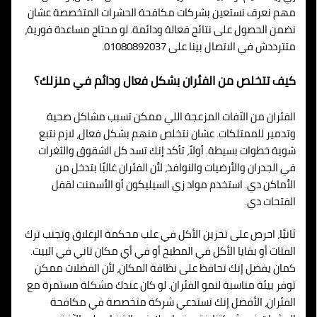
مهم نعرف نستعين بشركات مكافحة الحشرات المتخصصة عشان
نضمن الحصول على نتائج فعالة ودائمة. لو محتاج مساعدة فورية،
متترددش في الاتصال بينا على 01080892037.
كيف تتخلص من الفئران بشكل فعال ودائم في منزلك؟
الفئران من الآفات المزعجة اللي ممكن تسبب مشاكل صحية
وتدمير للممتلكات. عشان نتخلص منهم بشكل فعال، لازم نتبع
شوية خطوات بسيطة. أولاً، تأكد إنك تسد كل الشقوق والثغرات
في الجدران والأرضيات والنوافذ، لأن الفئران غالبًا بتدخل من
الأماكن دي. استخدم مواد زي السيليكون أو الأسمنت لقفل
الفتحات دي.
ثانيًا، احرص على تخزين الأكل في علب محكمة الإغلاق وتجنب ترك
الفتات أو بقايا الأكل في المطبخ أو في أي مكان تاني في البيت.
كمان يفضل إنك تحافظ على نظافة المكان، لأن الفضلات ممكن
توفر بيئة مناسبة لنمو الفئران. لو كان عندك مشكلة مستمرة مع
الفئران، الأفضل إنك تستدعي شركة متخصصة في مكافحة