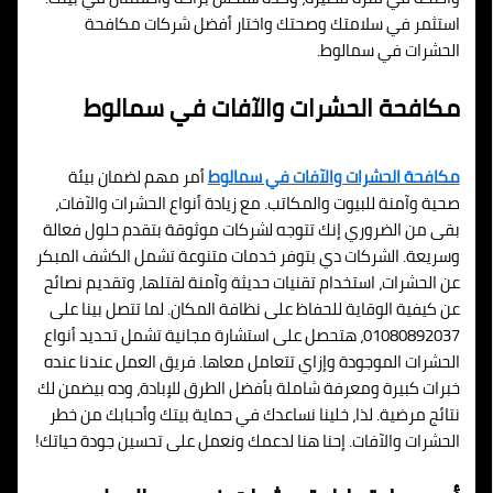
استثمر في سلامتك وصحتك واختار أفضل شركات مكافحة
الحشرات في سمالوط.
مكافحة الحشرات والآفات في سمالوط
مكافحة الحشرات والآفات في سمالوط
أمر مهم لضمان بيئة
صحية وآمنة للبيوت والمكاتب. مع زيادة أنواع الحشرات والآفات،
بقى من الضروري إنك تتوجه لشركات موثوقة بتقدم حلول فعالة
وسريعة. الشركات دي بتوفر خدمات متنوعة تشمل الكشف المبكر
عن الحشرات، استخدام تقنيات حديثة وآمنة لقتلها، وتقديم نصائح
عن كيفية الوقاية للحفاظ على نظافة المكان. لما تتصل بينا على
01080892037، هتحصل على استشارة مجانية تشمل تحديد أنواع
الحشرات الموجودة وإزاي تتعامل معاها. فريق العمل عندنا عنده
خبرات كبيرة ومعرفة شاملة بأفضل الطرق للإبادة، وده بيضمن لك
نتائج مرضية. لذا، خلينا نساعدك في حماية بيتك وأحبابك من خطر
الحشرات والآفات. إحنا هنا لدعمك ونعمل على تحسين جودة حياتك!