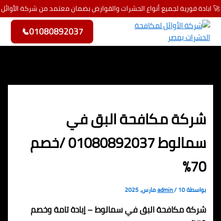
🚀 ابادة فورية لجميع أنواع الحشرات والقوارض بضمان معتمد من شركة الأوائل
تخطي إلى المحتوى
📞
01080892037
شركة مكافحة البق في
سمالوط 01080892037 /خصم
70%
بواسطة
10 مارس، 2025
/
admin
شركة مكافحة البق في سمالوط – إبادة تامة وخصم