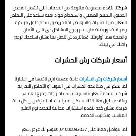
شركتنا بتقدم مجموعة متنوعة من الخدمات اللي تشمل الفحص
الدقيق، التقييم المهني، واستخدام مواد آمنة تساعد على التخلص
الفعّال من الحشرات والقوارض. احنا حريصين نقدم حلول مبتكرة
ومراقبة دورية لضمان عدم رجوع المشاكل دي تاني. الأمان
والصحة هما أولويتنا، فماتترددش تتصل بينا عشان نساعدك ترجع
راحتك في بيتك.
أسعار شركات رش الحشرات
أسعار شركات رش الحشرات
حاجة مهمة لازم ناخدها في اعتبارنا
لما نفكر في مكافحة الحشرات في البيوت أو الأماكن التجارية.
شركتنا بتقدم أسعار تنافسية تناسب احتياجات جميع العملاء،
وبتقدم حلول فعّالة تناسب كل الميزانيات. احنا عارفين إن كل حالة
فريدة، عشان كده بنقدم استشارات مجانية لتحديد نوع العلاج
المناسب وتكاليف الخدمة.
لما تتواصل معانا على 01080892037، هنوفر لك عرض سعر