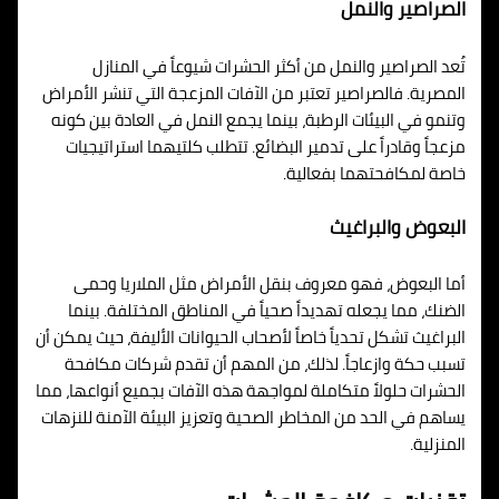
الصراصير والنمل
تُعد الصراصير والنمل من أكثر الحشرات شيوعاً في المنازل
المصرية. فالصراصير تعتبر من الآفات المزعجة التي تنشر الأمراض
وتنمو في البيئات الرطبة، بينما يجمع النمل في العادة بين كونه
مزعجاً وقادراً على تدمير البضائع. تتطلب كلتيهما استراتيجيات
خاصة لمكافحتهما بفعالية.
البعوض والبراغيث
أما البعوض، فهو معروف بنقل الأمراض مثل الملاريا وحمى
الضنك، مما يجعله تهديداً صحياً في المناطق المختلفة. بينما
البراغيث تشكل تحدياً خاصاً لأصحاب الحيوانات الأليفة، حيث يمكن أن
تسبب حكة وازعاجاً. لذلك، من المهم أن تقدم شركات مكافحة
الحشرات حلولاً متكاملة لمواجهة هذه الآفات بجميع أنواعها، مما
يساهم في الحد من المخاطر الصحية وتعزيز البيئة الآمنة للنزهات
المنزلية.