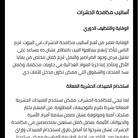
أساليب مكافحة الحشرات
الوقاية والتنظيف الدوري
الوقاية تعتبر من أهم أساليب مكافحة الحشرات في البيوت. لازم
الناس تتأكد إنهم بينظفوا البيت بانتظام، عشان ده بيساعد على
تقليل فرص وجود الصراصير والنمل. لازم كمان نتخلص من بقايا
الأكل ونتأكد إننا خزنا المواد الغذائية في حاويات محكمة، وكمان
نسد الفتحات والشقوق اللي ممكن تكون مدخل للآفات دي.
استخدام المبيدات الحشرية الفعالة
لما نيجي لمكافحة الحشرات، ممكن نستخدم المبيدات الحشرية
الفعالة بشرط نلتزم بالتوجيهات المطلوبة. من المهم نختار
منتجات آمنة وموثوقة عشان نضمن سلامة أفراد الأسرة
والحيوانات الأليفة. يفضل كمان نستعين بمتخصصين في مكافحة
الحشرات عشان يشرحوا لنا أفضل طرق لاستخدام المبيدات وإزاي
نطبقها صح. التأكد من اختيار الطريقة المناسبة ممكن يساعدنا