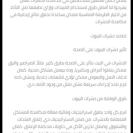
يفضل كمان نستعين بمتخصصين في مكافحة الحشرات عشان
يشرحوا لنا أفضل طرق لاستخدام المبيدات وإزاي نطبقها صح. التأكد
من اختيار الطريقة المناسبة ممكن يساعدنا نحقق نتائج إيجابية في
مكافحة الحشرات.
تصاعد حشرات البيوت
تأثير حشرات البيوت على الصحة
الحشرات في البيت بتأثر على الصحة بطرق كتير. مثلاً، الصراصير والبق
ممكن ينقلوا أمراض وبكتيريا، وده بيعمل مشاكل صحية. كمان
لدغات النمل والبعوض ممكن تؤدي لالتهابات جلدية، وعشان كده
لازم نتخذ إجراءات سريعة عشان نقلل من وجود الآفات دي.
طرق الوقاية من حشرات البيوت
لازم كل واحد يطبق استراتيجيات وقائية فعالة لمكافحة المشاكل
المتعلقة بالحشرات. من ضمن الاستراتيجيات دي، إغلاق الفتحات
والشقوق، وضمان تخزين الأكل في حاويات محكمة الإغلاق. كمان،