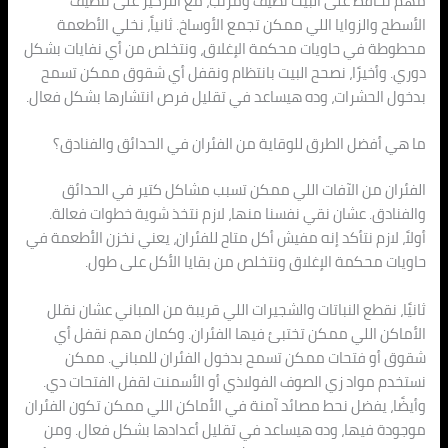
مهم نحافظ على البيت نظيف ومرتب، مع التركيز على تنظيف
الأسطح والزوايا اللي ممكن تجمع الأوساخ. ثانياً، نخلي الأطعمة
محطوطة في حاويات محكمة الإغلاق، ونتخلص من أي نفايات بشكل
دوري. وأخيرًا، نصحح البيت بانتظام ونقفل أي شقوق ممكن تسمح
بدخول الحشرات، وده هيساعد في تقليل فرص انتشارها بشكل فعال.
ما هي أفضل الطرق للوقاية من الفئران في الحدائق والفنادق؟
الفئران من الآفات اللي ممكن تسبب مشاكل كتير في الحدائق
والفنادق. عشان نقي نفسنا منها، لازم نتخذ شوية خطوات فعالة.
أولاً، لازم نتأكد إنه مفيش أكل متاح للفئران، يعني نخزن الأطعمة في
حاويات محكمة الإغلاق ونتخلص من بقايا الأكل على طول.
ثانيًا، نقطع النباتات والشجيرات اللي قريبة من المباني عشان نقلل
الأماكن اللي ممكن تختبئ فيها الفئران. وكمان مهم نقفل أي
شقوق أو فتحات ممكن تسمح بدخول الفئران للمباني. ممكن
نستخدم مواد زي الصوف الفولاذي أو الأسمنت لقفل الفتحات دي.
وأيضًا، يفضل نحط مصائد آمنة في الأماكن اللي ممكن تكون الفئران
موجودة فيها، وده هيساعد في تقليل أعدادها بشكل فعال. ومن