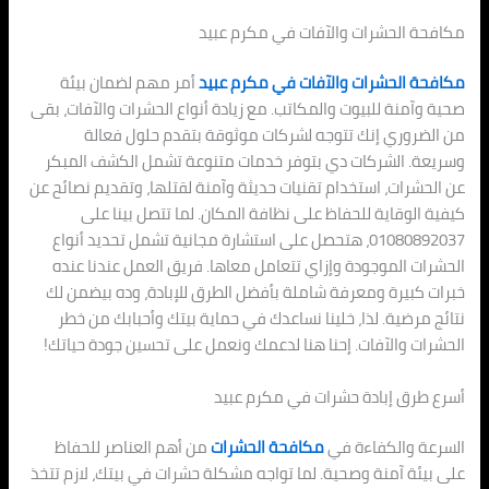
مكافحة الحشرات والآفات في مكرم عبيد
مكافحة الحشرات والآفات في مكرم عبيد
أمر مهم لضمان بيئة
صحية وآمنة للبيوت والمكاتب. مع زيادة أنواع الحشرات والآفات، بقى
من الضروري إنك تتوجه لشركات موثوقة بتقدم حلول فعالة
وسريعة. الشركات دي بتوفر خدمات متنوعة تشمل الكشف المبكر
عن الحشرات، استخدام تقنيات حديثة وآمنة لقتلها، وتقديم نصائح عن
كيفية الوقاية للحفاظ على نظافة المكان. لما تتصل بينا على
01080892037، هتحصل على استشارة مجانية تشمل تحديد أنواع
الحشرات الموجودة وإزاي تتعامل معاها. فريق العمل عندنا عنده
خبرات كبيرة ومعرفة شاملة بأفضل الطرق للإبادة، وده بيضمن لك
نتائج مرضية. لذا، خلينا نساعدك في حماية بيتك وأحبابك من خطر
الحشرات والآفات. إحنا هنا لدعمك ونعمل على تحسين جودة حياتك!
أسرع طرق إبادة حشرات في مكرم عبيد
السرعة والكفاءة في
مكافحة الحشرات
من أهم العناصر للحفاظ
على بيئة آمنة وصحية. لما تواجه مشكلة حشرات في بيتك، لازم تتخذ