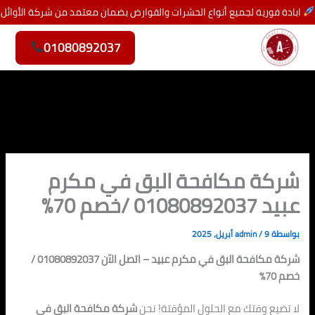
خطي
ابادة فورية لجميع أنواع الحشرات والقوارض بضمان معتمد من شركة الأوائل
لى
لمحتوى
01080892037
شركة مكافحة البق في مكرم
عبيد 01080892037 /خصم 70%
بواسطة
9 أبريل، 2025
/
admin
شركة مكافحة البق في مكرم عبيد – اتصل الآن 01080892037 /
خصم 70%
لا تضيع وقتك مع الحلول المؤقتة! نحن
شركة مكافحة البق في