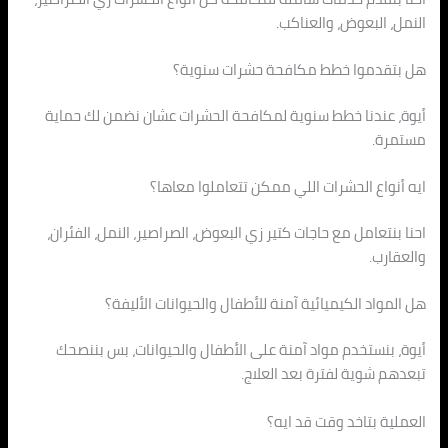
النمل، البعوض، والعناكب.
هل بتقدموا خطط مكافحة حشرات سنوية؟
أيوة، عندنا خطط سنوية لمكافحة الحشرات عشان نضمن لك حماية
مستمرة.
ايه أنواع الحشرات اللي ممكن تتعاملوا معاها؟
احنا بنتعامل مع حاجات كتير زي البعوض، الصراصير، النمل، الفئران،
والعقارب.
هل المواد الكيميائية آمنة للأطفال والحيوانات الأليفة؟
أيوة، بنستخدم مواد آمنة على الأطفال والحيوانات، بس بننصحك
تبعدهم شوية لفترة بعد العلاج.
العملية بتاخد وقت قد ايه؟