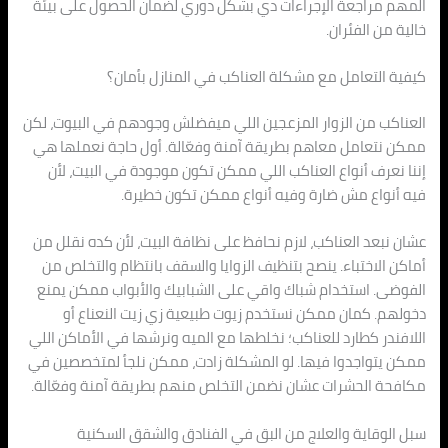
المهم مراجعة الإجراءات دي بشكل دوري لضمان الحصول على بيئة
خالية من الفئران.
كيفية التعامل مع مشكلة العناكب في المنازل بأمان؟
العناكب من الزوار المزعجين اللي ميفضلش وجودهم في البيوت، لكن
ممكن نتعامل معاهم بطريقة آمنة وفعّالة. أول حاجة نعملها هي
إننا نعرف أنواع العناكب اللي ممكن تكون موجودة في البيت، لأن
فيه أنواع مش ضارة وفيه أنواع ممكن تكون خطيرة.
عشان نبعد العناكب، لازم نحافظ على نظافة البيت، لأن كده نقلل من
أماكن الاختباء. ينصح بتنظيف الزوايا والسقف بانتظام والتخلص من
الفوضى. استخدام شباك واقي على الشبابيك والأبواب ممكن يمنع
دخولهم. كمان ممكن نستخدم زيوت طبيعية زي زيت النعناع أو
اللافندر كطارد للعناكب؛ نخلطها مع الميه ونرشها في الأماكن اللي
ممكن يتواجدوا فيها. لو المشكلة زادت، ممكن نلجأ لمتخصصين في
مكافحة الحشرات عشان نضمن التخلص منهم بطريقة آمنة وفعّالة.
سبل الوقاية والعلاج من البق في الفنادق والشقق السكنية