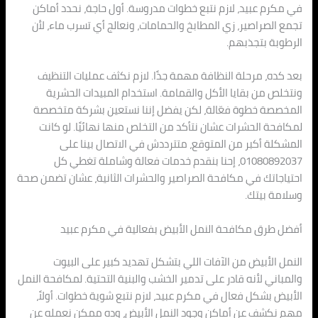
في مكرم عبيد، لازم نتبع خطوات مدروسة. أول حاجة، نحدد أماكن
تجمع الصراصير، زي المطابخ والحمامات، ونعالج أي تسرب ماء، لأن
الرطوبة بتجذبهم.
بعد كده، مرحلة النظافة مهمة جدًا. لازم نكثف عمليات التنظيف
ونتخلص من بقايا الأكل والقمامة. استخدام المبيدات الحشرية
المخصصة خطوة فعّالة، لكن يفضل إننا نستعين بشركة متخصصة
لمكافحة الحشرات عشان نتأكد من التخلص منها نهائيًا. لو كانت
المشكلة أكبر من المتوقع، متترددش في الاتصال بينا على
01080892037، إحنا بنقدم خدمات فعالة وشاملة تغطي كل
احتياجاتك في مكافحة الصراصير والحشرات الثانية، عشان تضمن صحة
وسلامة بيتك.
أفضل طرق مكافحة النمل الأبيض بفعالية في مكرم عبيد
النمل الأبيض من الآفات اللي بتشكل تهديد كبير على البيوت
والمباني لأنه قادر على تدمير الخشب والبنية التحتية. لمكافحة النمل
الأبيض بشكل فعال في مكرم عبيد، لازم نتبع شوية خطوات. أولاً،
مهم نكشف عن أماكن وجود النمل الأبيض، وده ممكن نعمله عن