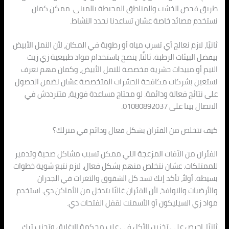
طريق فحص الخشب والمناطق المحيطة بالمبنى. ممكن كمان
نستخدم مصائد خاصة عشان تساعدنا نحدد النشاط.
ثانيًا، لازم نعالج أي تسرب مياه أو رطوبة في المكان، لأن النمل الأبيض
بيفضل البيئات الرطبة. ثالثًا، ينصح باستخدام مواد طبيعية زي زيت
النيم أو مبيدات حشرية مخصصة للنمل الأبيض، وكمان مهم نعرف
نستعين بشركات مكافحة الحشرات المتخصصة عشان نضمن الحصول
على نتائج فعالة ودائمة. لو محتاج مساعدة فورية، متترددش في
الاتصال بينا على 01080892037.
كيف تتخلص من الفئران بشكل فعال ودائم في منزلك؟
الفئران من الآفات المزعجة اللي ممكن تسبب مشاكل صحية وتدمير
للممتلكات. عشان نتخلص منهم بشكل فعال، لازم نتبع شوية خطوات
بسيطة. أولاً، تأكد إنك تسد كل الشقوق والثغرات في الجدران
والأرضيات والنوافذ، لأن الفئران غالبًا بتدخل من الأماكن دي. استخدم
مواد زي السيليكون أو الأسمنت لقفل الفتحات دي.
ثانيًا، احرص على تخزين الأكل في علب محكمة الإغلاق وتجنب ترك