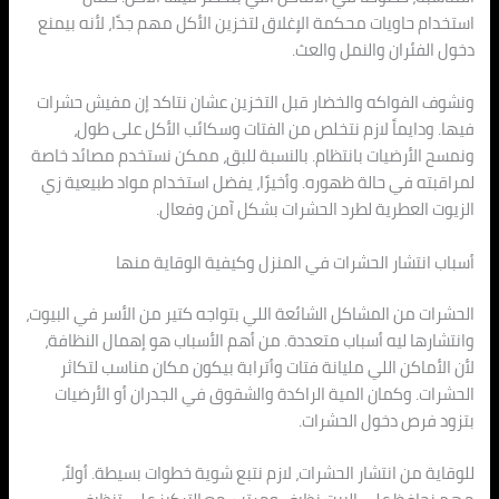
استخدام حاويات محكمة الإغلاق لتخزين الأكل مهم جدًا، لأنه بيمنع
دخول الفئران والنمل والعث.
ونشوف الفواكه والخضار قبل التخزين عشان نتاكد إن مفيش حشرات
فيها. ودايماً لازم نتخلص من الفتات وسكائب الأكل على طول،
ونمسح الأرضيات بانتظام. بالنسبة للبق، ممكن نستخدم مصائد خاصة
لمراقبته في حالة ظهوره. وأخيرًا، يفضل استخدام مواد طبيعية زي
الزيوت العطرية لطرد الحشرات بشكل آمن وفعال.
أسباب انتشار الحشرات في المنزل وكيفية الوقاية منها
الحشرات من المشاكل الشائعة اللي بتواجه كتير من الأسر في البيوت،
وانتشارها ليه أسباب متعددة. من أهم الأسباب هو إهمال النظافة،
لأن الأماكن اللي مليانة فتات وأترابة بيكون مكان مناسب لتكاثر
الحشرات. وكمان المية الراكدة والشقوق في الجدران أو الأرضيات
بتزود فرص دخول الحشرات.
للوقاية من انتشار الحشرات، لازم نتبع شوية خطوات بسيطة. أولاً،