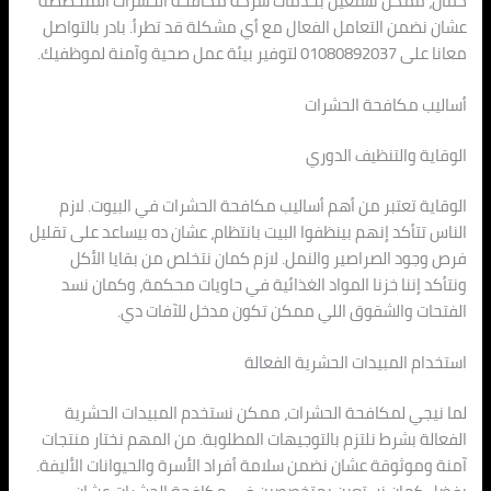
كمان، ممكن نستعين بخدمات شركة مكافحة الحشرات المتخصصة
عشان نضمن التعامل الفعال مع أي مشكلة قد تطرأ. بادر بالتواصل
معانا على 01080892037 لتوفير بيئة عمل صحية وآمنة لموظفيك.
أساليب مكافحة الحشرات
الوقاية والتنظيف الدوري
الوقاية تعتبر من أهم أساليب مكافحة الحشرات في البيوت. لازم
الناس تتأكد إنهم بينظفوا البيت بانتظام، عشان ده بيساعد على تقليل
فرص وجود الصراصير والنمل. لازم كمان نتخلص من بقايا الأكل
ونتأكد إننا خزنا المواد الغذائية في حاويات محكمة، وكمان نسد
الفتحات والشقوق اللي ممكن تكون مدخل للآفات دي.
استخدام المبيدات الحشرية الفعالة
لما نيجي لمكافحة الحشرات، ممكن نستخدم المبيدات الحشرية
الفعالة بشرط نلتزم بالتوجيهات المطلوبة. من المهم نختار منتجات
آمنة وموثوقة عشان نضمن سلامة أفراد الأسرة والحيوانات الأليفة.