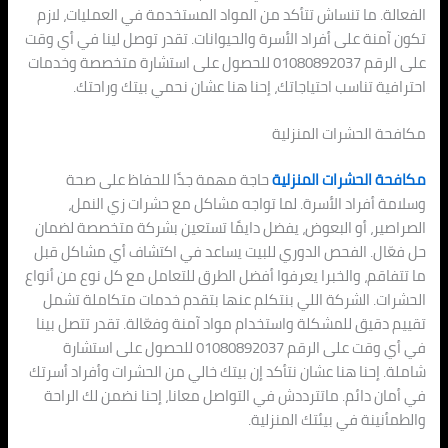
الفعالة. ما تنساش تتأكد من المواد المستخدمة في العمليات، لازم
تكون آمنة على أفراد الأسرة والحيوانات. تقدر توصل لينا في أي وقت
على الرقم 01080892037 للحصول على استشارة متخصصة وخدمات
احترافية تناسب احتياجاتك، إحنا هنا عشان نحمي بيتك وراحتك.
مكافحة الحشرات المنزلية
مكافحة الحشرات المنزلية
حاجة مهمة جدًا للحفاظ على صحة
وسلامة أفراد الأسرة. لما تواجه مشاكل مع حشرات زي النمل،
الصراصير، أو البعوض، يفضل دايمًا تستعين بشركة متخصصة لضمان
حل فعّال. الفحص الدوري للبيت يساعد في اكتشاف أي مشاكل قبل
ما تتفاقم، والخبرا يعرفوا أفضل الطرق للتعامل مع كل نوع من أنواع
الحشرات. الشركة اللي بنتكلم عنها بتقدم خدمات متكاملة تشمل
تقييم دقيق للمشكلة واستخدام مواد آمنة وفعّالة. تقدر تتصل بينا
في أي وقت على الرقم 01080892037 للحصول على استشارة
شاملة. إحنا هنا عشان نتأكد إن بيتك خالي من الحشرات وأفراد أسرتك
في أمان دائم. ماتترددش في التواصل معانا، إحنا نضمن لك الراحة
والطمأنينة في بيئتك المنزلية.