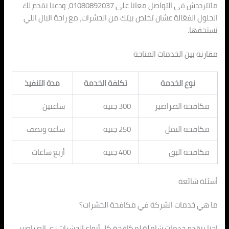
ماتترددش في التواصل معانا على 01080892037، ودعنا نقدم لك
الحلول الفعّالة عشان تخلص بيتك من الحشرات، مع راحة البال اللي
تستحقها.
مقارنة بين الخدمات المتاحة
نوع الخدمة
تكلفة الخدمة
مدة التنفيذ
مكافحة الصراصير
300 جنيه
ساعتين
مكافحة النمل
250 جنيه
ساعة ونصف
مكافحة البق
400 جنيه
أربع ساعات
أسئلة شائعة
ما هي خدمات الشركة في مكافحة الحشرات؟
احنا بنقدم خدمات شاملة لمكافحة كل أنواع الحشرات زي الصراصير،