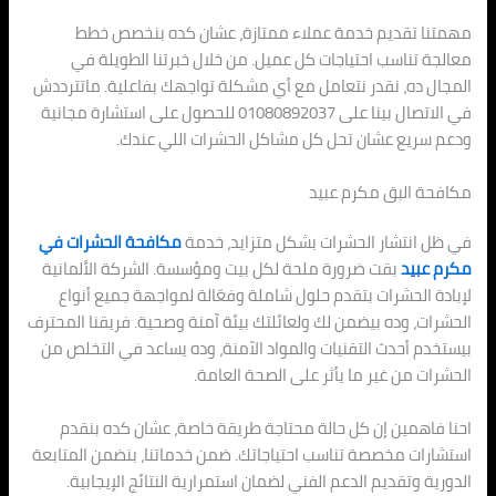
مهمتنا تقديم خدمة عملاء ممتازة، عشان كده بنخصص خطط
معالجة تناسب احتياجات كل عميل. من خلال خبرتنا الطويلة في
المجال ده، نقدر نتعامل مع أي مشكلة تواجهك بفاعلية. ماتترددش
في الاتصال بينا على 01080892037 للحصول على استشارة مجانية
ودعم سريع عشان تحل كل مشاكل الحشرات اللي عندك.
مكافحة البق مكرم عبيد
في ظل انتشار الحشرات بشكل متزايد، خدمة
مكافحة الحشرات في
مكرم عبيد
بقت ضرورة ملحة لكل بيت ومؤسسة. الشركة الألمانية
لإبادة الحشرات بتقدم حلول شاملة وفعّالة لمواجهة جميع أنواع
الحشرات، وده بيضمن لك ولعائلتك بيئة آمنة وصحية. فريقنا المحترف
بيستخدم أحدث التقنيات والمواد الآمنة، وده يساعد في التخلص من
الحشرات من غير ما يأثر على الصحة العامة.
احنا فاهمين إن كل حالة محتاجة طريقة خاصة، عشان كده بنقدم
استشارات مخصصة تناسب احتياجاتك. ضمن خدماتنا، بنضمن المتابعة
الدورية وتقديم الدعم الفني لضمان استمرارية النتائج الإيجابية.