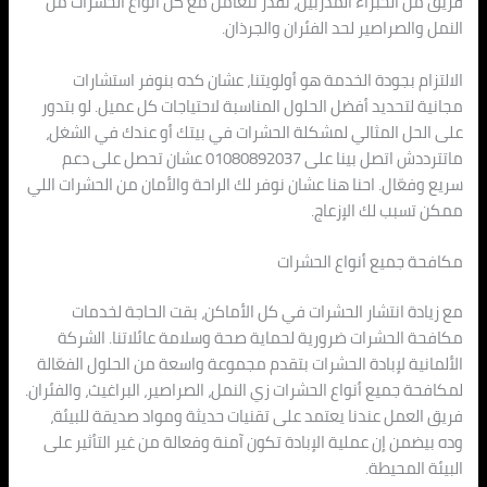
فريق من الخبراء المدربين، نقدر نتعامل مع كل أنواع الحشرات من
النمل والصراصير لحد الفئران والجرذان.
الالتزام بجودة الخدمة هو أولويتنا، عشان كده بنوفر استشارات
مجانية لتحديد أفضل الحلول المناسبة لاحتياجات كل عميل. لو بتدور
على الحل المثالي لمشكلة الحشرات في بيتك أو عندك في الشغل،
ماتترددش اتصل بينا على 01080892037 عشان تحصل على دعم
سريع وفعّال. احنا هنا عشان نوفر لك الراحة والأمان من الحشرات اللي
ممكن تسبب لك الإزعاج.
مكافحة جميع أنواع الحشرات
مع زيادة انتشار الحشرات في كل الأماكن، بقت الحاجة لخدمات
مكافحة الحشرات ضرورية لحماية صحة وسلامة عائلاتنا. الشركة
الألمانية لإبادة الحشرات بتقدم مجموعة واسعة من الحلول الفعّالة
لمكافحة جميع أنواع الحشرات زي النمل، الصراصير، البراغيث، والفئران.
فريق العمل عندنا يعتمد على تقنيات حديثة ومواد صديقة للبيئة،
وده بيضمن إن عملية الإبادة تكون آمنة وفعالة من غير التأثير على
البيئة المحيطة.