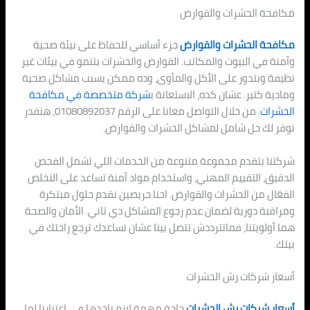
مكافحة الحشرات والقوارض
مكافحة الحشرات والقوارض
جزء أساسي للحفاظ على بيئة صحية
وآمنة في البيوت والمكاتب. القوارض والحشرات بتنمو في بيئات غير
نظيفة وبتدور على الأكل والمأوى، وده ممكن يسبب مشاكل صحية
ومادية كتير. عشان كده، الاستعانة ب
شركة متخصصة في مكافحة
الحشرات
. من خلال التواصل معانا على الرقم 01080892037، هنقدر
نوفر لك حل شامل لمشاكل الحشرات والقوارض.
شركتنا بتقدم مجموعة متنوعة من الخدمات اللي تشمل الفحص
الدقيق، التقييم المهني، واستخدام مواد آمنة تساعد على التخلص
الفعّال من الحشرات والقوارض. احنا حريصين نقدم حلول مبتكرة
ومراقبة دورية لضمان عدم رجوع المشاكل دي تاني. الأمان والصحة
هما أولويتنا، فماتترددش تتصل بينا عشان نساعدك ترجع راحتك في
بيتك.
أسعار شركات رش الحشرات
أسعار شركات رش الحشرات
حاجة مهمة لازم ناخدها في اعتبارنا لما