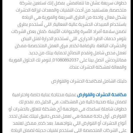
خطوات سريعة عشان ما تتفاقمش. بفضل إنك تستعين بشركة
متخصصة، هتستفيد من أحدث التقنيات والمعدات لإزالة الحشرات
بشكل فعال. واحدة من الطرق السريعة والفورية هي الإبادة
باستخدام المبيدات الحشرية عالية الفعالية، اللي تُستخدم بطرق
تضمن سلامة أفراد الأسرة والحيوانات الأليفة. كمان بعض الشركات
بتوفر خدمات الطرد الحراري، اللي تستخدم الحرارة لقتل البيض
والحشرات البالغة. بالإضافة لكده، فرق العمل المتخصصة ممكن
تعمل فحص شامل وتقدم النصائح لحماية بيتك من جديد.
فماتترددش، اتصل بينا على 01080892037، لنوفر لك الحلول الفورية
والفعالة لمشكلة الحشرات عندك.
دليلك الشامل لمكافحة الحشرات والقوارض
مكافحة الحشرات والقوارض
عملية محتاجة عناية خاصة واحترافية
لضمان بيئة صحية خالية من المشكلات. في الدليل ده، نقدم لك
خطوات شاملة تساعدك في مواجهة أي مشكلة تتعلق بالحشرات أو
القوارض. أول حاجة مهمة هي تعمل فحص دقيق لبيتك عشان تحدد
أنواع الحشرات أو القوارض اللي بتواجهها. بعد كده، ممكن تعتمد
على الشركات المتخصصة اللي تستخدم تقنيات حديثة لضمان الإبادة