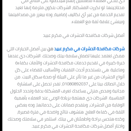
دي بتخلي العملاء مطمئنين إنهم هيحصلوا على النتائج اللي
محتاجينها. لو تكررت المشكلة، الشركات بتكون ملزمة إنها تعيد
تقديم الخدمة من غير أي تكاليف إضافية، وده بيعزز من مصداقيتها
وبينشئ علاقة ثقة مع العملاء.
أفضل شركات مكافحة الحشرات في مكرم عبيد
شركات مكافحة الحشرات في مكرم عبيد
من
بين أفضل الخيارات اللي
ممكن تعتمد عليها لضمان سلامة بيتك وصحتك. الشركات دي عندها
خبرة كبيرة في تقديم خدمات مكافحة الحشرات والآفات بكفاءة
وفاعلية. هي بتستخدم أحدث التقنيات والأساليب للقضاء على كل
أنواع الحشرات من غير ما تأثر على البيئة أو صحة سكان البيت. من
خلال اتصالك بينا على 01080892037، تقدر تحصل على استشارة
مجانية وفحص منزلي يساعدك تعرف المشكلة بدقة وتحدد الحلول
المناسبة. الشركات دي مهتمة بزيادة الوعي عند العملاء بأهمية
الوقاية من الحشرات، وبتقدم ضمانات على خدماتها، وده يعكس
الثقة في كفاءة العلاج. هتشوف نتائج واضحة في فترة قصيرة،
وكده هتحس براحة واطمئنان في بيتك. استثمر في سلامتك وصحتك
واختار أفضل شركات مكافحة الحشرات في مكرم عبيد.