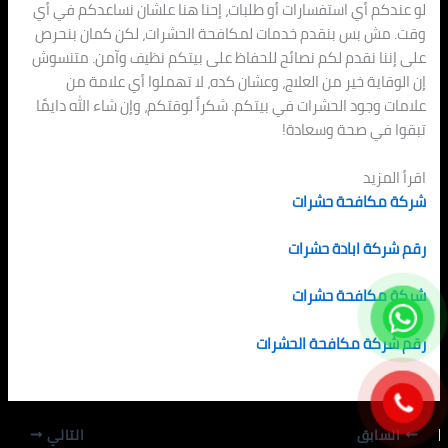
لو عندكم أي استفسارات أو طلبات، إحنا هنا علشان نساعدكم في أي
وقت. مش بس بنقدم خدمات لمكافحة الحشرات، لكن كمان بنحرص
على إننا نقدم لكم نصائح للحفاظ على بيتكم نظيف وآمن. متنسوش
إن الوقاية خير من العلاج، وعشان كده، لا تهملوا أي علامة من
علامات وجود الحشرات في بيتكم. شكراً لوقتكم، وإن شاء الله دايمًا
تبقوا في صحة وسعادة!
اقرأ المزيد
شركة مكافحة حشرات
رقم شركة ابادة حشرات
شركة مكافحة حشرات
رقم شركة مكافحة الحشرات
السابق
التالي