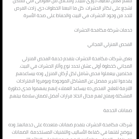
مهم نعمل تنظيف دوري للبيت، ونتخلص من الفوضى اللي ممكن
تشجع على تكاثر الحشرات. كل ما اتبعنا الخطوات دي، زادت الفرص
للحد من وجود الحشرات في البيت والحفاظ على صحة الأسرة.
خدمات شركة مكافحة الحشرات
الفحص المنزلي المجاني
بعض شركات مكافحة الحشرات بتقدم خدمة الفحص المنزلي
المجاني كخطوة أولى عشان تحدد نوع وآثار الحشرات في البيت.
مختصين بيعملوا فحص شامل لكل أركان المنزل، وده بيساعدهم
يقدموا تقرير مفصل عن المشاكل الموجودة ويوفروا الاقتراحات
اللازمة للعلاج. الفحص ده بيساعد العملاء إنهم يفهموا مدى خطورة
المشكلة ويفتح لهم مجال اتخاذ قرارات أفضل لضمان سلامة بيتهم.
ضمانات الخدمة
شركات مكافحة الحشرات بتقدم ضمانات متعددة على خدماتها، وده
بيوضح ثقتها في كفاءة الأساليب والتقنيات المستخدمة. الضمانات