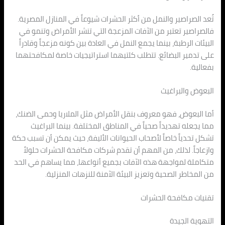
تُعد الصراصير والنمل من أكثر الحشرات شيوعاً في المنازل المصرية.
فالصراصير تعتبر من الآفات المزعجة التي تنشر الأمراض وتنمو في
البيئات الرطبة، بينما يجمع النمل في العادة بين كونه مزعجاً وقادراً
على تدمير البضائع. تتطلب كلتيهما استراتيجيات خاصة لمكافحتهما
بفعالية.
البعوض والبراغيث
أما البعوض، فهو معروف بنقل الأمراض مثل الملاريا وحمى الضنك،
مما يجعله تهديداً صحياً في المناطق المختلفة. بينما البراغيث
تشكل تحدياً خاصاً لأصحاب الحيوانات الأليفة، حيث يمكن أن تسبب حكة
وازعاجاً. لذلك، من المهم أن تقدم شركات مكافحة الحشرات حلولاً
متكاملة لمواجهة هذه الآفات بجميع أنواعها، مما يساهم في الحد
من المخاطر الصحية وتعزيز البيئة الآمنة للنزهات المنزلية.
تقنيات مكافحة الحشرات
التهوية الجيدة