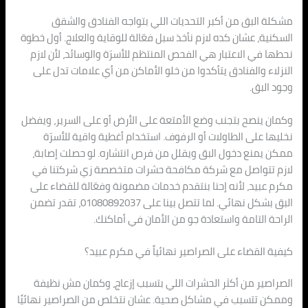
مشكلة البق من أكبر التحديات اللي بتواجه الفنادق والشقق
السكنية، عشان كده لازم نأخذ سبل فعّالة للوقاية والعلاج. أول خطوة
نحطها في الاعتبار هي الفحص المنتظم للأسرّة والوسائد، لأن لازم
النزلاء والفنادق يتأكدوا من خلو الأماكن من أي علامات تدل على
وجود البق.
وكمان ينصح بتجنب وضع الأمتعة على الأرض أو على السرير، ويفضل
نخليها على الطاولات أو الرفوف. استخدام أغطية واقية للأسرّة
ممكن يمنع دخول البق ويقلل من فرص انتشاره. لو حصلت إصابة،
لازم تتواصل مع شركة مكافحة حشرات متخصصة زي شركتنا في
مكرم عبيد، لأنه إحنا بنتقدم خدمات مضمونة وفعّالة للقضاء على
البق بشكل نهائي. لما تتصل بينا على 01080892037، تقدر تضمن
الراحة التامة واستعادة جو من الأمان في أماكنك.
كيفية القضاء على الصراصير نهائياً في مكرم عبيد؟
الصراصير من أكثر الحشرات اللي بتسبب إزعاج، وكمان مش نظيفة
وممكن تتسبب في مشاكل صحية. عشان نتخلص من الصراصير نهائيًا