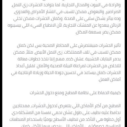
والراحة في البيوت والمحال التجارية. لما بتواجد الحشرات زي النمل،
الصراصير، والبعوض، ممكن تتسبب في انتشار الأمراض والعدوى،
وده بيأثر بشكل سلبي على الصحة. وكمان، الحشرات ممكن تخلي
الزبائن يبعدوا عن المنشآت التجارية، لأن الانطباع السيء اللي بيسيبوه
ممكن يضر بسمعة المكان.
تأثير الحشرات مبيقتصرش على المخاطر الصحية بس، لكن كمان
ممكن تتسبب في تلف الممتلكات. زى النمل الأبيض، مثلاً، ممكن
يدمر البنايات الخشبية. عشان كده، مهم إننا نتخذ خطوات فعالة
للتخلص من الحشرات لمراعاة البيئة الصحية والأمان. تقليل أعداد
الحشرات كمان بيساعد في تحسين جودة الحياة وزيادة الإنتاجية في
أماكن العمل.
كيفية الحفاظ على نظافة المطبخ ومنع دخول الحشرات
المطبخ من أكتر الأماكن اللي بتتعرض لدخول الحشرات، فمحتاجين
نحافظ عليه نظيف على طول عشان نحمي نفسنا من المشكلة دي.
أول خطوة هي التأكد من تنظيف الأسطح يوميًا باستخدام المنظفات
المناسبة، خصوصًا في الأماكن اللي بنحضر فيها الأكل. كمان