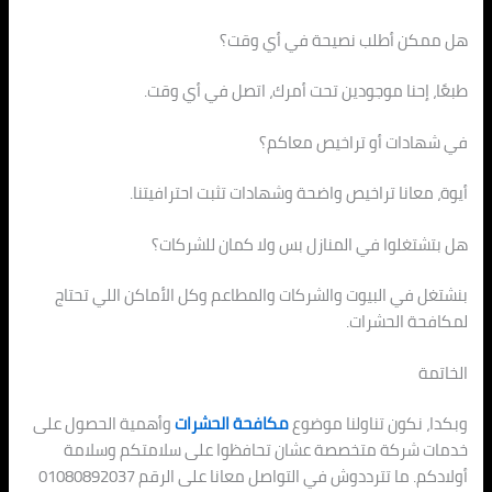
هل ممكن أطلب نصيحة في أي وقت؟
طبعًا، إحنا موجودين تحت أمرك، اتصل في أي وقت.
في شهادات أو تراخيص معاكم؟
أيوة، معانا تراخيص واضحة وشهادات تثبت احترافيتنا.
هل بتشتغلوا في المنازل بس ولا كمان للشركات؟
بنشتغل في البيوت والشركات والمطاعم وكل الأماكن اللي تحتاج
لمكافحة الحشرات.
الخاتمة
وبكدا، نكون تناولنا موضوع
مكافحة الحشرات
وأهمية الحصول على
خدمات شركة متخصصة عشان تحافظوا على سلامتكم وسلامة
أولادكم. ما تترددوش في التواصل معانا على الرقم 01080892037