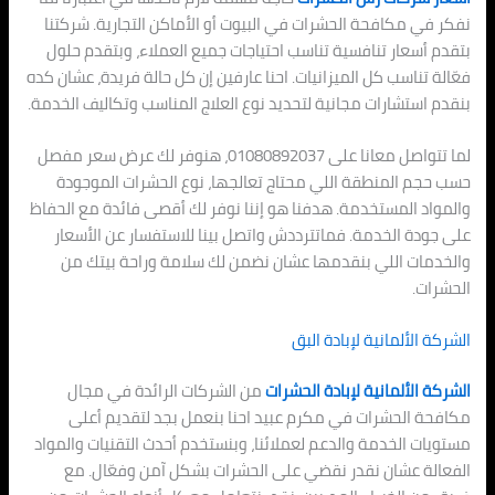
نفكر في مكافحة الحشرات في البيوت أو الأماكن التجارية. شركتنا
بتقدم أسعار تنافسية تناسب احتياجات جميع العملاء، وبتقدم حلول
فعّالة تناسب كل الميزانيات. احنا عارفين إن كل حالة فريدة، عشان كده
بنقدم استشارات مجانية لتحديد نوع العلاج المناسب وتكاليف الخدمة.
لما تتواصل معانا على 01080892037، هنوفر لك عرض سعر مفصل
حسب حجم المنطقة اللي محتاج تعالجها، نوع الحشرات الموجودة
والمواد المستخدمة. هدفنا هو إننا نوفر لك أقصى فائدة مع الحفاظ
على جودة الخدمة. فماتترددش واتصل بينا للاستفسار عن الأسعار
والخدمات اللي بنقدمها عشان نضمن لك سلامة وراحة بيتك من
الحشرات.
الشركة الألمانية لإبادة البق
الشركة الألمانية لإبادة الحشرات
من الشركات الرائدة في مجال
مكافحة الحشرات في مكرم عبيد احنا بنعمل بجد لتقديم أعلى
مستويات الخدمة والدعم لعملائنا، وبنستخدم أحدث التقنيات والمواد
الفعالة عشان نقدر نقضي على الحشرات بشكل آمن وفعّال. مع