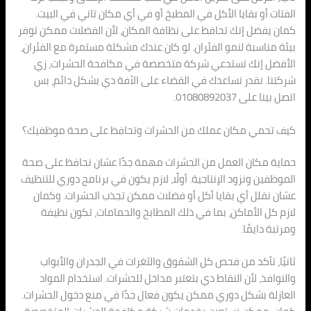
الفتات أو بقايا الأكل في المطبخ أو في أي مكان تاني في البيت.
كمان يفضل إنك تحافظ على نظافة المكان، لأن الفضلات ممكن توفر
بيئة مناسبة لنمو الفئران. لو كان عندك مشكلة مستمرة مع الفئران،
الأفضل إنك تستدعي شركة متخصصة في مكافحة الحشرات، زي
شركتنا. نقدر نساعدك في القضاء على الآفة دي بشكل دائم، بس
اتصل بينا على 01080892037.
كيف تحمي مكان عملك من الحشرات وتحافظ على صحة موظفيك؟
حماية مكان العمل من الحشرات مهمة جدًا عشان نحافظ على صحة
الموظفين ونزود الإنتاجية. أولًا، لازم يكون في برنامج دوري للتنظيف
عشان نقلل أي بقايا أكل أو فضلات ممكن تجذب الحشرات. وكمان
لازم كل الأماكن، بما في ذلك المطابخ والحمامات، تكون نظيفة
ومرتبة دايمًا.
ثانيًا، تأكد من فحص كل الشقوق والثغرات في الجدران والأبواب
والنوافذ، لأن النقاط دي بتعتبر مداخل للحشرات. استخدام المواد
العازلة بشكل دوري ممكن يكون فعال جدًا في منع دخول الحشرات.