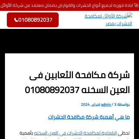
🚀 ابادة فورية لجميع أنواع الحشرات والقوارض بضمان معتمد من شركة الأوائل
تخطي إلى المحتوى
📞
01080892037
شركة مكافحة الثعابين فى
العين السخنه 01080892037
بواسطة
3 فبراير، 2024
/
admin
ما هي أهمية شركة مكافحة الحشرات
تحظى
الالمانية لمكافحة الحشرات في العين السخنه
بأهمية