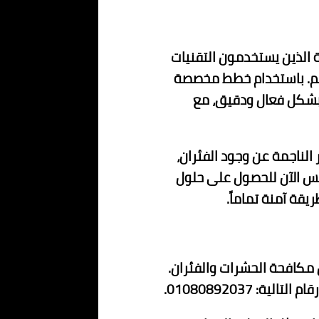
 الذين يستخدمون التقنيات
تهم. باستخدام خطط مخصصة
 بشكل فعال ودقيق، مع
لناجمة عن وجود الفئران،
نس الآن للحصول على حلول
قة آمنة تماماً.
ل مكافحة الحشرات والفئران.
: 01080892037.