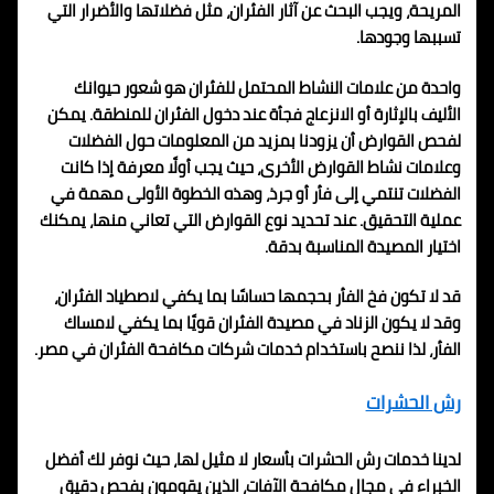
المريحة، ويجب البحث عن آثار الفئران، مثل فضلاتها والأضرار التي
تسببها وجودها.
واحدة من علامات النشاط المحتمل للفئران هو شعور حيوانك
الأليف بالإثارة أو الانزعاج فجأة عند دخول الفئران للمنطقة. يمكن
لفحص القوارض أن يزودنا بمزيد من المعلومات حول الفضلات
وعلامات نشاط القوارض الأخرى، حيث يجب أولًا معرفة إذا كانت
الفضلات تنتمي إلى فأر أو جرذ، وهذه الخطوة الأولى مهمة في
عملية التحقيق. عند تحديد نوع القوارض التي تعاني منها، يمكنك
اختيار المصيدة المناسبة بدقة.
قد لا تكون فخ الفأر بحجمها حساسًا بما يكفي لاصطياد الفئران،
وقد لا يكون الزناد في مصيدة الفئران قويًا بما يكفي لامساك
الفأر، لذا ننصح باستخدام خدمات شركات مكافحة الفئران في مصر.
رش الحشرات
لدينا خدمات رش الحشرات بأسعار لا مثيل لها، حيث نوفر لك أفضل
الخبراء في مجال مكافحة الآفات، الذين يقومون بفحص دقيق