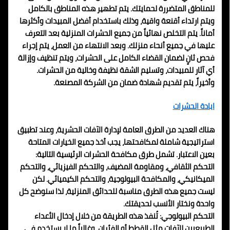
للمناطق المتضررة لحمايتك. يتم تطهير هذه المناطق بالكامل
ويتم ارتداء أقنعة واقية، وذلك باستخدام أفضل المبيدات وأكثرها
أماناً. يتم التخلص نهائياً من جميع الحشرات المنزلية بعد التعرف
عليها في جميع أنحاء منزلك. وبعد الانتهاء من العمل، يتم إجراء
فحص ثانٍ لضمان القضاء الكامل على الحشرات، ويتم تنظيف وإزالة
أي آثار للمبيدات، وتسليم الشقة نظيفة وخالية من الحشرات.
وأخيراً، يتم تقديم شهادة ضمان من الشركة المصنعة.
ابادة الحشرات
هناك العديد من الطرق العامة لإدارة الآفات الحشرية، وعند تطبيق
استراتيجية شاملة لمكافحتها، يجب أخذ جميع الخيارات المتاحة
بعين الاعتبار. تشمل طرق مكافحة الحشرات الرئيسية التالية:
التحكم الثقافي، ومقاومة المضيف، والتحكم الفيزيائي، والتحكم
الميكانيكي، والمكافحة البيولوجية، والتحكم الكيميائي. لكن
ليست جميع هذه الطرق مناسبة للحدائق المنزلية، لذا سنوضح كل
واحدة ونختار الأنسب لحديقتك.
التحكم البيولوجي: تُنفذ هذه الطريقة من خلال إدخال الأعداء
الطبيعيين للآفات مثل القطط أو الفئران، وغالباً ما لا يستخدم في