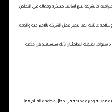
ترافية. فالشركة تتبع أساليب مبتكرة وفعالة في التخلص
سلامة عائلتك. كما يتميز عمل الشركة بالاحترافية والدقة
بالاختيار المثالي لشركة مكافحة القراد، مثل الأوائل، يمكنك الحصول على حلول فعالة ومستدامة لمشكلة القراد. ومع الضمان لمدة 5 سنوات، يمكنك الاطمئنان بأنك ستستفيد من خدمة
معة ممتازة وخبرة عميقة في مجال مكافحة القراد، مما