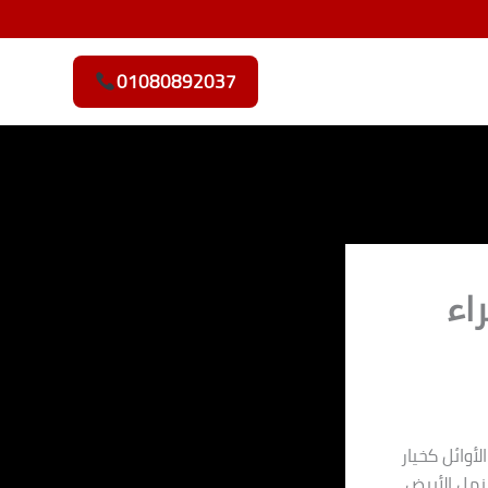
01080892037
اء
أوائل كخيار
نمل الأبيض