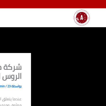
خطي
لى
لمحتوى
شركة مك
الروس ا
بواسطة
23 مايو، 2024
/
dmin
عندما يتعلق ال
موثوق ومتميز.