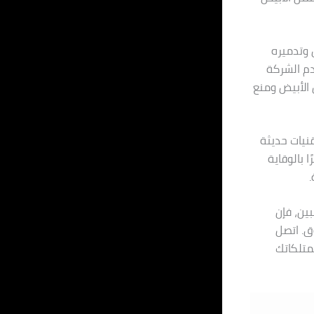
ض وتدميره
م الشركة
الأبيض ومنع
قنيات حديثة
 بالوقاية
.
ين، فإن
ق. اتصل
متلكاتك