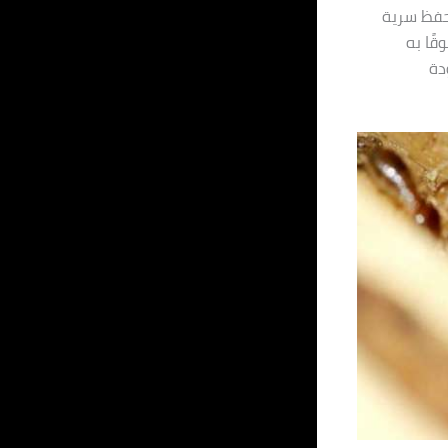
بحفظ سرية
قًا به
دة