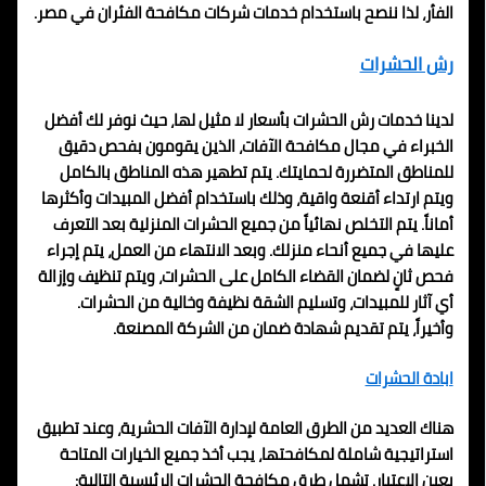
الفأر، لذا ننصح باستخدام خدمات شركات مكافحة الفئران في مصر.
رش الحشرات
لدينا خدمات رش الحشرات بأسعار لا مثيل لها، حيث نوفر لك أفضل
الخبراء في مجال مكافحة الآفات، الذين يقومون بفحص دقيق
للمناطق المتضررة لحمايتك. يتم تطهير هذه المناطق بالكامل
ويتم ارتداء أقنعة واقية، وذلك باستخدام أفضل المبيدات وأكثرها
أماناً. يتم التخلص نهائياً من جميع الحشرات المنزلية بعد التعرف
عليها في جميع أنحاء منزلك. وبعد الانتهاء من العمل، يتم إجراء
فحص ثانٍ لضمان القضاء الكامل على الحشرات، ويتم تنظيف وإزالة
أي آثار للمبيدات، وتسليم الشقة نظيفة وخالية من الحشرات.
وأخيراً، يتم تقديم شهادة ضمان من الشركة المصنعة.
ابادة الحشرات
هناك العديد من الطرق العامة لإدارة الآفات الحشرية، وعند تطبيق
استراتيجية شاملة لمكافحتها، يجب أخذ جميع الخيارات المتاحة
بعين الاعتبار. تشمل طرق مكافحة الحشرات الرئيسية التالية: