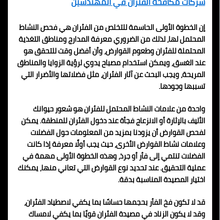
شركات مكافحة الفئران في المهندسين
إن الخطوة الأولى الحاسمة للتخلص من الفئران هي فحص النشاط
المحتمل لها، لذلك من الضروري معرفة المدارج ومناطق التغذية
المحتملة للفئران وطعوم القوارض، وأن أفضل وقت للتحقق هو
عند الغسق، ويمكن استخدام مصباح يدوي لرؤية الزوايا والمناطق
المريحة، ويجب البحث عن آثار الفئران، مثل فضلاتها والأضرار التي
تسببها وجودها.
واحدة من علامات النشاط المحتمل للفئران هو شعور حيوانك
الأليف بالإثارة أو الانزعاج فجأة عند دخول الفئران للمنطقة. يمكن
لفحص القوارض أن يزودنا بمزيد من المعلومات حول الفضلات
وعلامات نشاط القوارض الأخرى، حيث يجب أولًا معرفة إذا كانت
الفضلات تنتمي إلى فأر أو جرذ، وهذه الخطوة الأولى مهمة في
عملية التحقيق. عند تحديد نوع القوارض التي تعاني منها، يمكنك
اختيار المصيدة المناسبة بدقة.
قد لا تكون فخ الفأر بحجمها حساسًا بما يكفي لاصطياد الفئران،
وقد لا يكون الزناد في مصيدة الفئران قويًا بما يكفي لامساك