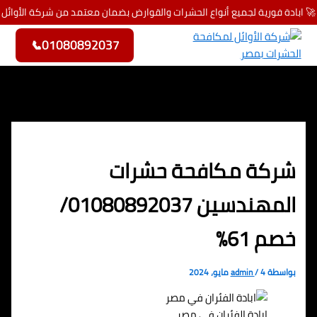
🚀 ابادة فورية لجميع أنواع الحشرات والقوارض بضمان معتمد من شركة الأوائل
تخطي إلى المحتوى
📞
01080892037
شركة مكافحة حشرات
المهندسين 01080892037/
خصم 61%
بواسطة
4 مايو، 2024
/
admin
ابادة الفئران في مصر