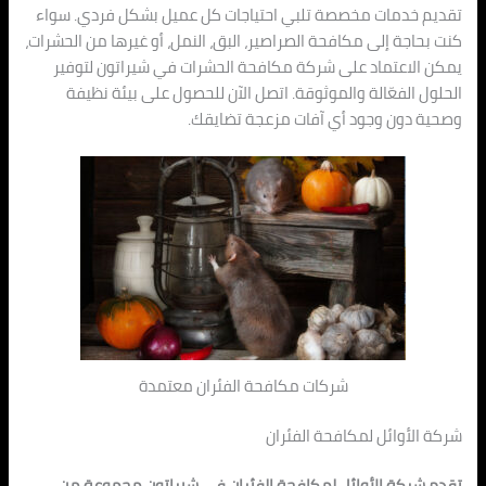
تقديم خدمات مخصصة تلبي احتياجات كل عميل بشكل فردي. سواء
كنت بحاجة إلى مكافحة الصراصير، البق، النمل، أو غيرها من الحشرات،
يمكن الاعتماد على شركة مكافحة الحشرات في شيراتون لتوفير
الحلول الفعّالة والموثوقة. اتصل الآن للحصول على بيئة نظيفة
وصحية دون وجود أي آفات مزعجة تضايقك.
شركات مكافحة الفئران معتمدة
شركة الأوائل لمكافحة الفئران
تقدم شركة الأوائل لمكافحة الفئران في شيراتون مجموعة من