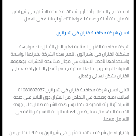
لا تتردد في الاتصال بأحد أبرز شركات مكافحة الفئران في شيراتون
لضمان بيئة آمنة وصحية لك ولعائلتك أو لزملائك في العمل.
احسن شركة مكافحة فئران في شيراتون
شركة مكافحة الفئران المثالية تعتبر الحل الأمثل عند مواجهة
مشكلة الفئران في بشيراتون . تتميز هذه الشركة بخبرتها الواسعة
واستخدامها لأحدث التقنيات في مجال مكافحة الحشرات. بجهودها
المتواصلة وفريق عملها المحترف، توفر أفضل الحلول لقضاء على
الفئران بشكل نهائي وفعال.
تتبنى احسن شركة مكافحة فئران في شيراتون 01080892037
أساليب آمنة وصحية في التخلص من الفئران دون التأثير على صحة
الأفراد أو البيئة المحيطة. كما توفر هذه الشركة ضمان على جودة
الخدمة المقدمة، مما يضمن للعملاء الراحة النفسية والثقة في
التعامل معها.
باختيار افضل شركة مكافحة فئران في شيراتون يمكنك التخلص من