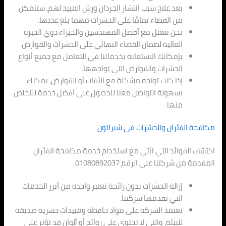
بعد علاج سبب انتشار الجرذان ورش المبيد لهم، ستتمكن
من القضاء تمامًا على الحشرات مهما بلغ عددها.
نحن نعمل مع أفضل المهندسين والخبراء ذوي الخبرة
العالية لضمان القضاء النهائي على الحشرات والقوارض.
بإمكانك الاستعانة بخدماتنا في التعامل مع جميع أنواع
الحشرات والقوارض التي تواجهها.
إذا كنت تواجه مشكلة مع الآفات أو القوارض، يمكنك
بسهولة التواصل معنا للحصول على أفضل خدمة للتخلص
منها.
مكافحة الفئران والحشرات في شيراتون
اكتشف الفوائد التي تأتي مع استخدام خدمة مكافحة الفئران
المقدمة من شركتنا على الرقم 01080892037.
إزالة الحشرات بدون رائحة تعتبر واحدة من أبرز الخدمات
التي تقدمها شركتنا.
تعتمد الشركة على مواد حافظة ومبيدات حشرية صديقة
للبيئة، والتي لا تحتوي على روائح أو ألوان قد تؤثر على