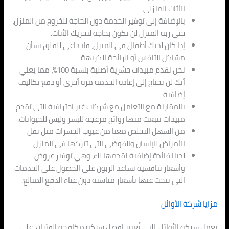
الأثاث المنزلي.
بالإضافة إلى توفير الخدمة دون الحاجة للخروج من المنزل،
حتى ربة المنزل لن تكون بحاجة لتحريك الأثاث.
إذا كان لديك أطفال في المنزل، فلا داعي للقلق بشأن
مشاكل التنفس أو الرائحة الكريهة.
نحن نقدم مبيدات حشرية أصلية بنسبة 100٪، مما يعني
أنك لن تحتاج إلى إعادة الخدمة مرة أخرى أو دفع تكاليف
إضافية.
بالمقارنة مع التعامل مع شركات غير احترافية التي تقدم
مبيدات تنبعث منها روائح مزعجة للبشر وليس للحيوانات.
من السهل التخلص معنا من عيوب الحشرات مثل نقل
الأمراض للإنسان والفوضى التي تتركها في المنزل.
لدينا فائدة إضافية نقدمها لك، وهي توفير عروض
وأسعار تنافسية تساعد الزبون على الحصول على الخدمات
التي يبحث عنها بأسعار مناسبة دون عناء الدفع المبالغ.
مزايا شركة الأوائل
تعمل شركة الأوائل، التي تُعتبر افضل شركة مكافحة الفئران، على