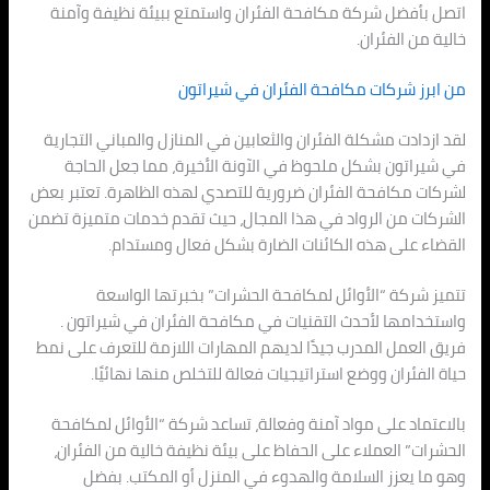
اتصل بأفضل شركة مكافحة الفئران واستمتع ببيئة نظيفة وآمنة
خالية من الفئران.
من ابرز شركات مكافحة الفئران في شيراتون
لقد ازدادت مشكلة الفئران والثعابين في المنازل والمباني التجارية
في شيراتون بشكل ملحوظ في الآونة الأخيرة، مما جعل الحاجة
لشركات مكافحة الفئران ضرورية للتصدي لهذه الظاهرة. تعتبر بعض
الشركات من الرواد في هذا المجال، حيث تقدم خدمات متميزة تضمن
القضاء على هذه الكائنات الضارة بشكل فعال ومستدام.
تتميز شركة “الأوائل لمكافحة الحشرات” بخبرتها الواسعة
واستخدامها لأحدث التقنيات في مكافحة الفئران في شيراتون .
فريق العمل المدرب جيدًا لديهم المهارات اللازمة للتعرف على نمط
حياة الفئران ووضع استراتيجيات فعالة للتخلص منها نهائيًا.
بالاعتماد على مواد آمنة وفعالة، تساعد شركة “الأوائل لمكافحة
الحشرات” العملاء على الحفاظ على بيئة نظيفة خالية من الفئران،
وهو ما يعزز السلامة والهدوء في المنزل أو المكتب. بفضل