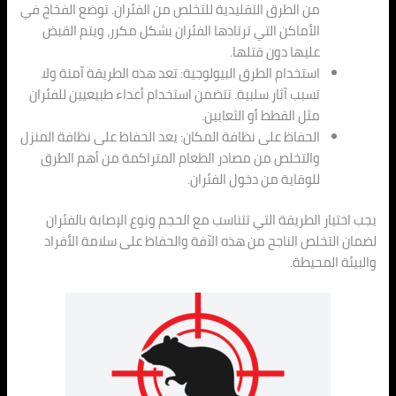
من الطرق التقليدية للتخلص من الفئران. توضع الفخاخ في
الأماكن التي ترتادها الفئران بشكل مكرر، ويتم القبض
عليها دون قتلها.
استخدام الطرق البيولوجية: تعد هذه الطريقة آمنة ولا
تسبب آثار سلبية. تتضمن استخدام أعداء طبيعيين للفئران
مثل القطط أو الثعابين.
الحفاظ على نظافة المكان: يعد الحفاظ على نظافة المنزل
والتخلص من مصادر الطعام المتراكمة من أهم الطرق
للوقاية من دخول الفئران.
يجب اختيار الطريقة التي تتناسب مع الحجم ونوع الإصابة بالفئران
لضمان التخلص الناجح من هذه الآفة والحفاظ على سلامة الأفراد
والبيئة المحيطة.