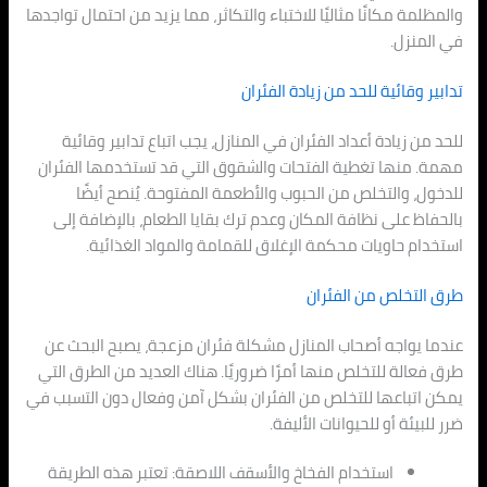
والمظلمة مكانًا مثاليًا للاختباء والتكاثر، مما يزيد من احتمال تواجدها
في المنزل.
تدابير وقائية للحد من زيادة الفئران
للحد من زيادة أعداد الفئران في المنازل، يجب اتباع تدابير وقائية
مهمة. منها تغطية الفتحات والشقوق التي قد تستخدمها الفئران
للدخول، والتخلص من الحبوب والأطعمة المفتوحة. يُنصح أيضًا
بالحفاظ على نظافة المكان وعدم ترك بقايا الطعام، بالإضافة إلى
استخدام حاويات محكمة الإغلاق للقمامة والمواد الغذائية.
طرق التخلص من الفئران
عندما يواجه أصحاب المنازل مشكلة فئران مزعجة، يصبح البحث عن
طرق فعالة للتخلص منها أمرًا ضروريًا. هناك العديد من الطرق التي
يمكن اتباعها للتخلص من الفئران بشكل آمن وفعال دون التسبب في
ضرر للبيئة أو للحيوانات الأليفة.
استخدام الفخاخ والأسقف اللاصقة: تعتبر هذه الطريقة