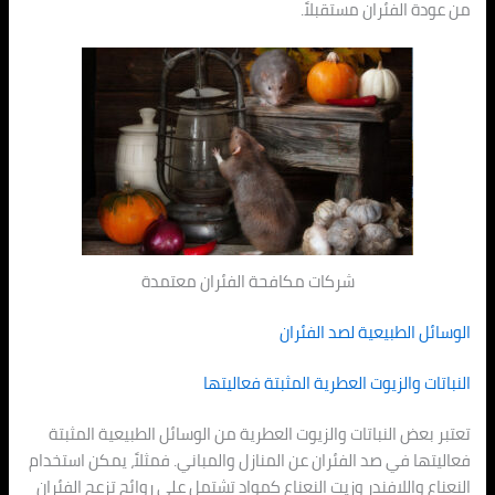
من عودة الفئران مستقبلاً.
شركات مكافحة الفئران معتمدة
الوسائل الطبيعية لصد الفئران
النباتات والزيوت العطرية المثبتة فعاليتها
تعتبر بعض النباتات والزيوت العطرية من الوسائل الطبيعية المثبتة
فعاليتها في صد الفئران عن المنازل والمباني. فمثلاً، يمكن استخدام
النعناع واللافندر وزيت النعناع كمواد تشتمل على روائح تزعج الفئران