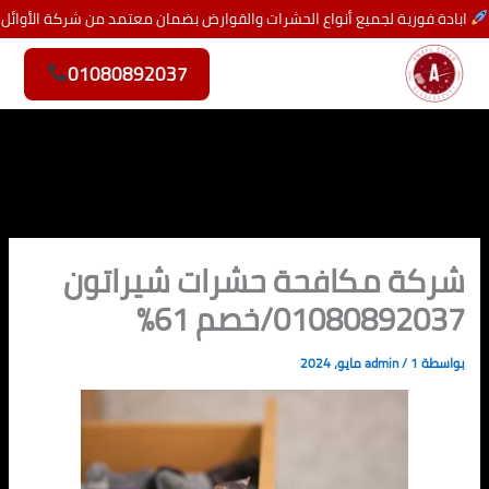
خطي
ابادة فورية لجميع أنواع الحشرات والقوارض بضمان معتمد من شركة الأوائل
لى
لمحتوى
01080892037
شركة مكافحة حشرات شيراتون
01080892037/خصم 61%
بواسطة
1 مايو، 2024
/
admin