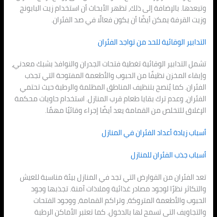
وتبعدها. بالإضافة إلى ذلك، تظهر الأبحاث أن استخدام زيت البابونج
وزيت القرفة يمكن أيضًا أن يكون فعالًا في صد الفئران.
التدابير الوقائية للحد من تواجد الفئران
تشمل التدابير الوقائية تغطية فتحات الجدران والنوافذ بشبك معدني،
وإبقاء المخزن نظيفًا من الحبوب والأطعمة المفتوحة التي تجذب
الفئران. كما يُنصح بتنظيف المناطق المظلمة والرطبة حيث تحتمي
الفئران، وعدم ترك بقايا طعام قرب المنازل. استخدام حاويات محكمة
الإغلاق للتخلص من القمامة يعد أيضًا إجراء وقائيًا مهمًا.
أسباب زيادة أعداد الفئران في المنازل
أسباب جذب الفئران للمنازل
تعد الفئران من القوارض التي تجد في المنازل بيئة مناسبة للعيش
والتكاثر نظرًا لوجود مصادر غذائية وملاذات آمنة. تجذبها وجود
الحبوب والأطعمة المتروكة، وتراكم القمامة، ووجود الفتحات
والتجاويف التي تسمح لها بالدخول. كما تعتبر الأماكن الرطبة