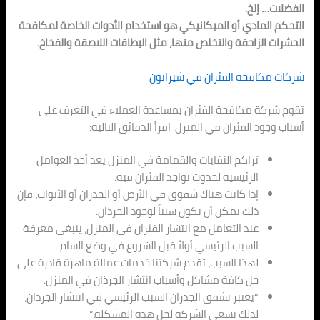
الفضلات… إلخ.
التحكم المادي أو الميكانيكي هو استخدام الأدوات الخاصة لمكافحة
الحشرات الزاحفة والتخلص منها، مثل البطاقات اللاصقة والفخاخ.
شركات مكافحة الفئران في شيراتون
تقوم شركة مكافحة الفئران بمساعدة العملاء في التعرف على
أسباب وجود الفئران في المنزل. اقرأ الدقائق التالية:
تراكم النفايات والقمامة في المنزل يعد أحد العوامل
الرئيسية لحدوث تواجد الفئران فيه.
إذا كانت هناك شقوق في الأرض أو الجدران أو الأبواب، فإن
ذلك يمكن أن يكون سبباً لوجود الجرذان.
عند التعامل مع انتشار الفئران في المنزل، ينبغي معرفة
السبب الرئيسي أولاً قبل الشروع في وضع السام.
لهذا السبب، تقدم شركتنا خدمات عمالة ماهرة قادرة على
حل كافة مشاكل وأسباب انتشار الجرذان في المنزل.
“يعتبر تشقق الجدران السبب الرئيسي في انتشار الجرذان،
لذلك تسعى الشركة لحل هذه المشكلة.”