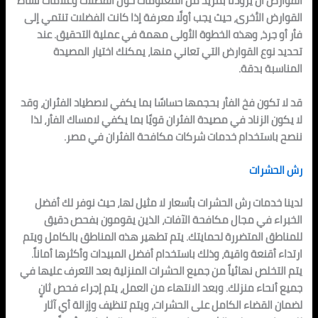
القوارض أن يزودنا بمزيد من المعلومات حول الفضلات وعلامات نشاط
القوارض الأخرى، حيث يجب أولًا معرفة إذا كانت الفضلات تنتمي إلى
فأر أو جرذ، وهذه الخطوة الأولى مهمة في عملية التحقيق. عند
تحديد نوع القوارض التي تعاني منها، يمكنك اختيار المصيدة
المناسبة بدقة.
قد لا تكون فخ الفأر بحجمها حساسًا بما يكفي لاصطياد الفئران، وقد
لا يكون الزناد في مصيدة الفئران قويًا بما يكفي لامساك الفأر، لذا
ننصح باستخدام خدمات شركات مكافحة الفئران في مصر.
رش الحشرات
لدينا خدمات رش الحشرات بأسعار لا مثيل لها، حيث نوفر لك أفضل
الخبراء في مجال مكافحة الآفات، الذين يقومون بفحص دقيق
للمناطق المتضررة لحمايتك. يتم تطهير هذه المناطق بالكامل ويتم
ارتداء أقنعة واقية، وذلك باستخدام أفضل المبيدات وأكثرها أماناً.
يتم التخلص نهائياً من جميع الحشرات المنزلية بعد التعرف عليها في
جميع أنحاء منزلك. وبعد الانتهاء من العمل، يتم إجراء فحص ثانٍ
لضمان القضاء الكامل على الحشرات، ويتم تنظيف وإزالة أي آثار