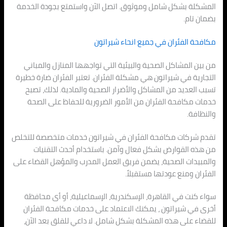
المشكلة بشكل شامل وموثوق. اتصل الآن واستمتع بجودة الخدمة
بضمان تام.
مكافحة الفئران في جميع انحاء شيراتون
من بين المشاكل الصحية والبيئية التي تواجهها المنازل والمباني
التجارية في شيراتون هي مشكلة الفئران. تعتبر الفئران ضارة خطيرة
تسبب العديد من المشاكل والأضرار الصحية والمادية. لذلك، تصبح
خدمات مكافحة الفئران من الأمور الضرورية للحفاظ على الصحة
والنظافة.
تقدم شركات مكافحة الفئران في شيراتون خدمات متخصصة للتخلص
من هذه القوارض بشكل فعال وآمن. باستخدام أحدث التقنيات
والمبيدات الصحية، يضمن فريق العمل المدرب والمؤهل القضاء على
الفئران ومنع عودتها مستقبلاً.
سواء كنت في القاهرة، الإسكندرية، الإسماعيلية، أو أى محافظة
أخرى في شيراتون ، يمكنك الاعتماد على خدمات مكافحة الفئران
للقضاء على هذه المشكلة بشكل شامل. لا داعي للقلق بعد الآن،