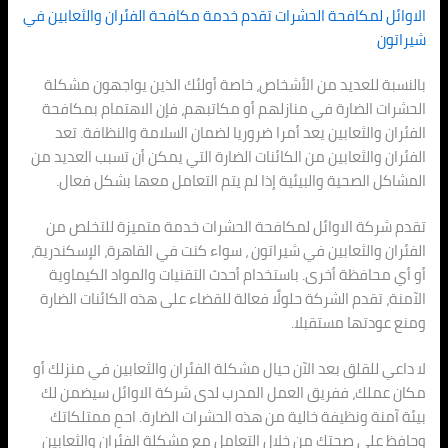
الاوائل لمكافحة الحشرات تقدم خدمة مكافحة الفئران والثعابين في
شيراتون
بالنسبة للعديد من الأشخاص، خاصة أولئك الذين يواجهون مشكلة
الحشرات الضارة في منازلهم أو مكاتبهم، فإن الاهتمام بمكافحة
الفئران والثعابين يعد أمرا ضروريا لضمان السلامة والنظافة. تعد
الفئران والثعابين من الكائنات الضارة التي يمكن أن تسبب العديد من
المشاكل الصحية والبيئية إذا لم يتم التعامل معها بشكل فعال.
تقدم شركة الاوائل لمكافحة الحشرات خدمة متميزة للتخلص من
الفئران والثعابين في شيراتون ، سواء كنت في القاهرة، الإسكندرية،
أو أي محافظة أخرى. باستخدام أحدث التقنيات والمواد الكيماوية
الآمنة، تقدم الشركة حلولًا فعالة للقضاء على هذه الكائنات الضارة
ومنع عودتها مستقبلا.
لا داعي للقلق بعد الآن حيال مشكلة الفئران والثعابين في منزلك أو
مكان عملك، ففريق العمل المدرب لدى شركة الاوائل سيضمن لك
بيئة آمنة ونظيفة خالية من هذه الحشرات الضارة. احمِ ممتلكاتك
وحافظ على صحتك من خلال التعامل مع مشكلة الفئران والثعابين