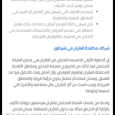
بفضل توفير أحدث الأدوات.
يُستخدم الأدوات التي تسهل نقل المصل أو المبيد إلى
المناطق الضيقة والصغيرة.
نحن نسعى دائمًا لتقديم أفضل خدمة لك، لذلك نعمل
بانتظام على تقديم العروض والتخفيضات لمساعدتك في
التخلص من الحشرات والقوارض المزعجة.
شركات مكافحة الفئران في شيراتون
إن الخطوة الأولى الحاسمة للتخلص من الفئران هي فحص النشاط
المحتمل لها، لذلك من الضروري معرفة المدارج ومناطق التغذية
المحتملة للفئران وطعوم القوارض، وأن أفضل وقت للتحقق هو عند
الغسق، ويمكن استخدام مصباح يدوي لرؤية الزوايا والمناطق
المريحة، ويجب البحث عن آثار الفئران، مثل فضلاتها والأضرار التي
تسببها وجودها.
واحدة من علامات النشاط المحتمل للفئران هو شعور حيوانك الأليف
بالإثارة أو الانزعاج فجأة عند دخول الفئران للمنطقة. يمكن لفحص