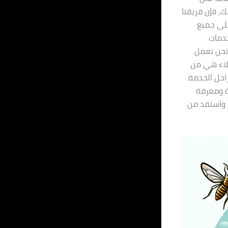
، فإن فريقنا
على جميع
خدمات
نحن نعمل
ملاء هي من
احل الخدمة.
رة مجانية ومعرفة
م واستفد من