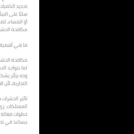
تحديد الكميات
سلبًا على البي
أو المساء، لض
مكافحة الحشرا
ما هي أهمية ا
مكافحة الحشرا
لما بتواجد ال
وده بيأثر بشك
التجارية، لأن
تأثير الحشرا
الممتلكات. زى 
خطوات فعالة ل
بيساعد في تحس