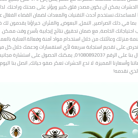
الحشرات يمكن أن يكون مصدر قلق كبير ويؤثر على صحتك وراحتك. لذلك
مساعدتك.نستخدم أحدث التقنيات والمعدات لضمان القضاء الفعّال 
 بما في ذلك الصراصير، النمل، البعوض، والفئران. خبراؤنا يقدمون لك 
حتياجاتك الخاصة، مع ضمان تحقيق نتائج إيجابية بأسرع وقت ممكن. 
ة منزلك وعائلتك من خلال استخدام مواد آمنة وفعالة.العناية بالع
ث نحرص على تقديم استجابة سريعة لأي استفسارات ودعمك خلال كل مر
من خلال الاتصال بنا على الرقم 01080892037، يمكنك الحصول على استشا
تنا وأسعارنا المميزة. لا تدع الحشرات تعكر صفو حياتك، اتصل بنا اليو
الذي نقدمه!