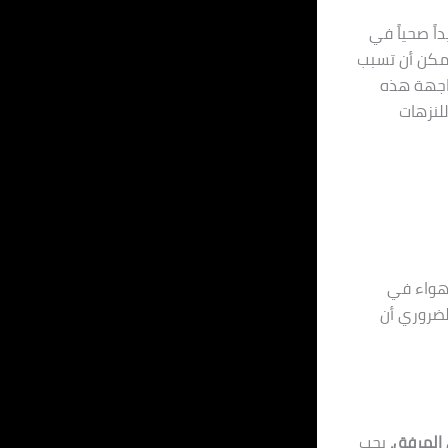
ً صحياً في
 يمكن أن تسبب
واجهة هذه
للنزهات
لهواء في
لضروري أن
 المرفق.
يجب