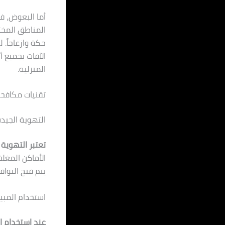
أما البعوض، ف
المناطق المختل
حكة وازعاجاً.
الآفات بجميع أ
المنزلية.
تقنيات مكافحة
التهوية الجيد
تعتبر التهوية 
الأماكن المغلق
يتم فتح النوا
استخدام المب
عند استخدام ا