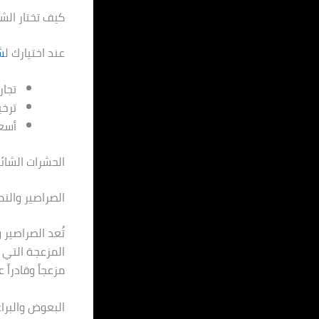
كيف تختار الش
عند اختيارك ل
ش
تجار
ترخ
أسعا
الحشرات الشائ
الصراصير والن
تُعد الصراصير 
المزعجة التي ت
مزعجاً وقادراً
البعوض والبرا