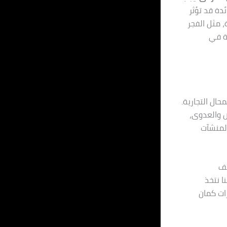
دة قد تؤثر
، مثل الفجر
بة في
ال التجارية.
ض والعدوى،
المنشآت
لف
ا نتخذ
رات كمان