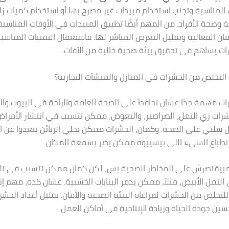
 المناسبة وتجنب استخدام مبيدات غير مصرح بها أو استخدام كميات زائ
ئة وصحة الأفراد. من المهم أيضًا تطبيق المبيدات في الأوقات المناسبة
مان الفعالية وتقليل التعرض المباشر لها. فاستعمال التقنيات المناس
ت يساهم في تحقيق بيئة صحية خالية من الآفات.
لتخلص من الحشرات في المنازل والمنشآت التجارية؟
ت مهمة جدًا عشان نحافظ على الصحة العامة والراحة في البيوت والمح
حشرات زي النمل، الصراصير، والبعوض، ممكن تتسبب في انتشار الأمرا
ل سلبي على الصحة. وكمان، الحشرات ممكن تخلي الزبائن يبعدوا عن 
 الانطباع السيء اللي بيسيبوه ممكن يضر بسمعة المكان.
ت مبيقتصرش على المخاطر الصحية بس، لكن كمان ممكن تتسبب في ت
النمل الأبيض، مثلاً، ممكن يدمر البنايات الخشبية. عشان كده، مهم إنن
لتخلص من الحشرات لمراعاة البيئة الصحية والأمان. تقليل أعداد الحش
ين جودة الحياة وزيادة الإنتاجية في أماكن العمل.