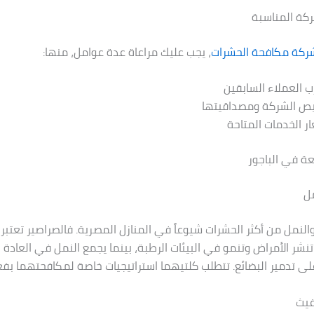
ركة المناسبة
ركة مكافحة الحشرات
، يجب عليك مراعاة عدة عوامل، منها:
ب العملاء السابقين
يص الشركة ومصداقيتها
ر الخدمات المتاحة
عة في الباجور
مل
والنمل من أكثر الحشرات شيوعاً في المنازل المصرية. فالصراصير تعتبر 
نشر الأمراض وتنمو في البيئات الرطبة، بينما يجمع النمل في العادة 
 على تدمير البضائع. تتطلب كلتيهما استراتيجيات خاصة لمكافحتهما بفعا
غيث