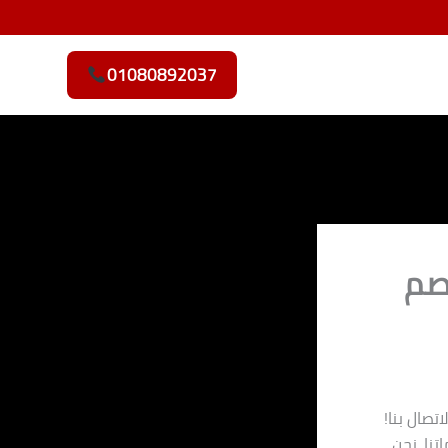
01080892037
صم
تصال بنا!
 70% على جميع خدماتنا. نحن