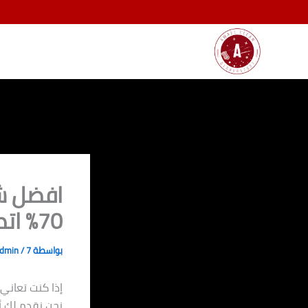
خطي
لى
لمحتوى
افضل ش
70% اتصل بنا 01080892037
بواسطة
7 ديسمبر، 2024
/
dmin
إذا كنت تعاني