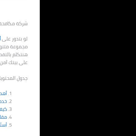
شركة مكافحة حشرا
لو بتدور على
أ
مجموعة متنوعة
هنتكلم بالتفص
على بيتك آمن
جدول المحتويا
أهم
خدم
كيف 
مقار
أسئل