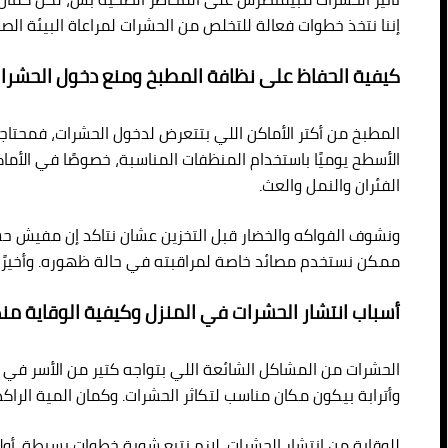
إننا نتخذ خطوات فعالة للتخلص من الحشرات لمراعاة البيئة الص
كيفية الحفاظ على نظافة المطبخ ومنع دخول الحشرا
المطبخ من أكتر الأماكن اللي بتتعرض لدخول الحشرات، فمح
الأسطح يوميًا باستخدام المنظفات المناسبة، خصوصًا في الأماك
الفئران والنمل والعث.
ونشوف الفواكه والخضار قبل التخزين عشان نتاكد إن مفيش حشرا
ممكن نستخدم مصائد خاصة لمراقبته في حالة ظهوره. وأخيرًا،
أسباب انتشار الحشرات في المنزل وكيفية الوقاية من
الحشرات من المشاكل الشائعة اللي بتواجه كتير من الأسر في ال
وأترابة بيكون مكان مناسب لتكاثر الحشرات. وكمان المية الرا
للوقاية من انتشار الحشرات، لازم نتبع شوية خطوات بسيطة. أول