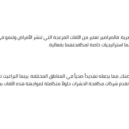
رية. فالصراصير تعتبر من الآفات المزعجة التي تنشر الأمراض وتنمو في
يهما استراتيجيات خاصة لمكافحتهما بفعالية.
، مما يجعله تهديداً صحياً في المناطق المختلفة. بينما البراغيث تشك
ن تقدم شركات مكافحة الحشرات حلولاً متكاملة لمواجهة هذه الآفات ب