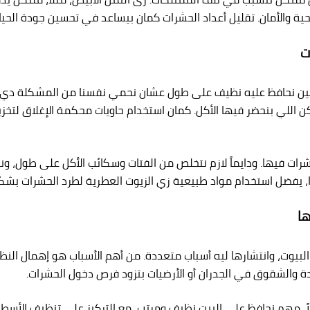
حية والأمان. تقليل أعداد الحشرات كمان بيساعد في تحسين جودة الحياة
ت
تاجين نحافظ عليه نظيف على طول عشان نحمي نفسنا من المشكلة دي.
ن اللي بنحضر فيها الأكل. كمان استخدام حاويات محكمة الإغلاق لتخزين
ت فيها. ودايماً لازم نتخلص من الفتات وسكائب الأكل على طول، ونمس
 يفضل استخدام مواد طبيعية زي الزيوت العطرية لطرد الحشرات بشك
ها
بيوت، وانتشارها ليه أسباب متعددة. من أهم الأسباب هو إهمال النظافة
كدة والشقوق في الجدران أو الأرضيات بتزود فرص دخول الحشرات.
اً، مهم نحافظ على البيت نظيف ومرتب، مع التركيز على تنظيف الأسطح 