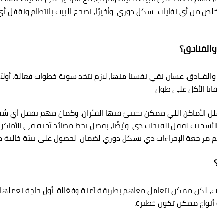
تخلص من أي نفايات بشكل دوري. وأخيرًا، نصحح البيت بانتظام ونقف
والفنادق؟
فنادق. عشان نقي نفسنا منها، لازم نتخذ شوية خطوات فعالة. أولاً، ل
يا الأكل على طول.
ان نقلل الأماكن اللي ممكن تختبئ فيها الفئران. وكمان مهم نقفل أ
الأسمنت لقفل الفتحات دي. وأيضًا، يفضل نحط مصائد آمنة في الأماك
مراجعة الإجراءات دي بشكل دوري لضمان الحصول على بيئة خالية من
 لكن ممكن نتعامل معاهم بطريقة آمنة وفعّالة. أول حاجة نعملها هي
أنواع ممكن تكون خطيرة.