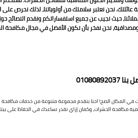
ف وتقديم الحلول المناسبة لمشاكل الحشرات. نستخدم أحدث
 عائلتك. نحن نعتبر سلامتك من أولوياتنا، لذلك نحرص على ا
عملائنا، حيث نجيب عن جميع استفساراتكم ونقدم النصائح ح
داقية، نحن نفخر بأن نكون الأفضل في مجال مكافحة الحش
010808
ت في المكان الصح! احنا بنقدم مجموعة متنوعة من خدمات مكافحة ا
أهمية مكافحة الحشرات، وكمان إزاي نقدر نساعدك في الحفاظ على بيت