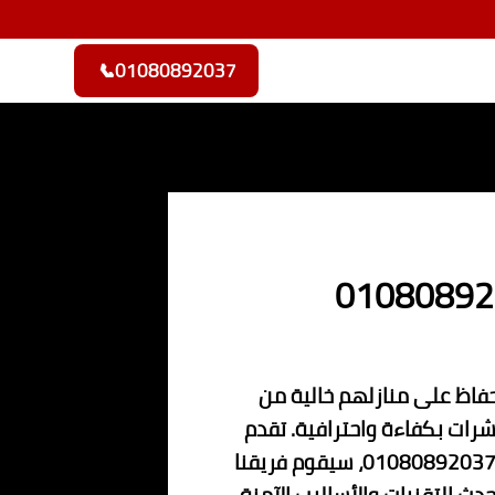
📞
01080892037
لحفاظ على منازلهم خالية من
ات بكفاءة واحترافية. تقدم
شركتنا خصم 20% على جميع خدماتنا الحالية، مما يجعلنا الخيار الأمثل لكافة العملاء. بمجرد الاتصال بنا على الرقم 01080892037، سيقوم فريقنا