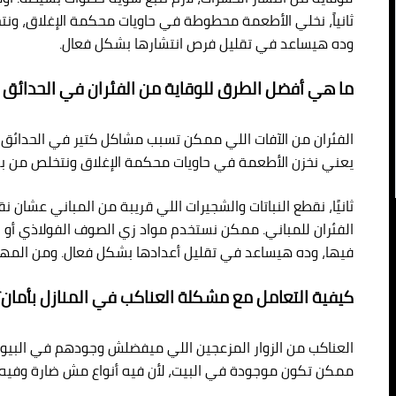
ثانياً، نخلي الأطعمة محطوطة في حاويات محكمة الإغلاق، ون
وده هيساعد في تقليل فرص انتشارها بشكل فعال.
ما هي أفضل الطرق للوقاية من الفئران في الحدائق 
الفئران من الآفات اللي ممكن تسبب مشاكل كتير في الحدائق وال
يعني نخزن الأطعمة في حاويات محكمة الإغلاق ونتخلص من بقا
ثانيًا، نقطع النباتات والشجيرات اللي قريبة من المباني عش
الفئران للمباني. ممكن نستخدم مواد زي الصوف الفولاذي أو 
فيها، وده هيساعد في تقليل أعدادها بشكل فعال. ومن المهم 
كيفية التعامل مع مشكلة العناكب في المنازل بأمان؟
العناكب من الزوار المزعجين اللي ميفضلش وجودهم في البيوت،
ممكن تكون موجودة في البيت، لأن فيه أنواع مش ضارة وفيه 