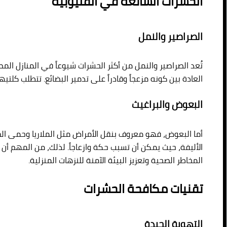
الحشرات الشائعة في القليوبية
الصراصير والنمل
تُعد الصراصير والنمل من أكثر الحشرات شيوعاً في المنازل المص
العادة بين كونه مزعجاً وقادراً على تدمير البضائع. تتطلب كلت
البعوض والبراغيث
أما البعوض، فهو معروف بنقل الأمراض مثل الملاريا وحمى الضنك
الأليفة، حيث يمكن أن تسبب حكة وازعاجاً. لذلك، من المهم أ
المخاطر الصحية وتعزيز البيئة الآمنة للنزهات المنزلية.
تقنيات مكافحة الحشرات
التهوية الجيدة