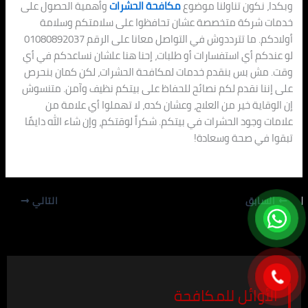
وبكدا، نكون تناولنا موضوع
مكافحة الحشرات
وأهمية الحصول على
خدمات شركة متخصصة عشان تحافظوا على سلامتكم وسلامة
أولادكم. ما تترددوش في التواصل معانا على الرقم 01080892037
لو عندكم أي استفسارات أو طلبات، إحنا هنا علشان نساعدكم في أي
وقت. مش بس بنقدم خدمات لمكافحة الحشرات، لكن كمان بنحرص
على إننا نقدم لكم نصائح للحفاظ على بيتكم نظيف وآمن. متنسوش
إن الوقاية خير من العلاج، وعشان كده، لا تهملوا أي علامة من
علامات وجود الحشرات في بيتكم. شكراً لوقتكم، وإن شاء الله دايمًا
تبقوا في صحة وسعادة!
السابق
التالي
الأوائل للمكافحة