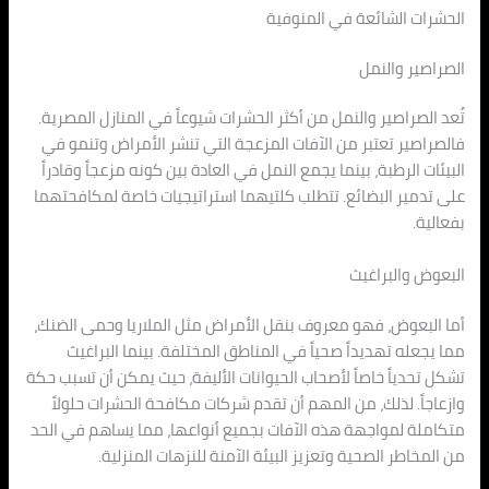
الحشرات الشائعة في المنوفية
الصراصير والنمل
تُعد الصراصير والنمل من أكثر الحشرات شيوعاً في المنازل المصرية.
فالصراصير تعتبر من الآفات المزعجة التي تنشر الأمراض وتنمو في
البيئات الرطبة، بينما يجمع النمل في العادة بين كونه مزعجاً وقادراً
على تدمير البضائع. تتطلب كلتيهما استراتيجيات خاصة لمكافحتهما
بفعالية.
البعوض والبراغيث
أما البعوض، فهو معروف بنقل الأمراض مثل الملاريا وحمى الضنك،
مما يجعله تهديداً صحياً في المناطق المختلفة. بينما البراغيث
تشكل تحدياً خاصاً لأصحاب الحيوانات الأليفة، حيث يمكن أن تسبب حكة
وازعاجاً. لذلك، من المهم أن تقدم شركات مكافحة الحشرات حلولاً
متكاملة لمواجهة هذه الآفات بجميع أنواعها، مما يساهم في الحد
من المخاطر الصحية وتعزيز البيئة الآمنة للنزهات المنزلية.