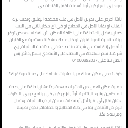
مواد زي السيليكون أو الأسمنت لقفل الفتحات دي.
ثانيًا، احرص على تخزين الأكل في علب محكمة الإغلاق وتجنب ترك
الفتات أو بقايا الأكل في المطبخ أو في أي مكان تاني في البيت.
كمان يفضل إنك تحافظ على نظافة المكان، لأن الفضلات ممكن توفر
بيئة مناسبة لنمو الفئران. لو كان عندك مشكلة مستمرة مع الفئران،
الأفضل إنك تستدعي شركة متخصصة في مكافحة الحشرات، زي
شركتنا. نقدر نساعدك في القضاء على الآفة دي بشكل دائم، بس
اتصل بينا على 01080892037.
كيف تحمي مكان عملك من الحشرات وتحافظ على صحة موظفيك؟
حماية مكان العمل من الحشرات مهمة جدًا عشان نحافظ على صحة
الموظفين ونزود الإنتاجية. أولًا، لازم يكون في برنامج دوري للتنظيف
عشان نقلل أي بقايا أكل أو فضلات ممكن تجذب الحشرات. وكمان
لازم كل الأماكن، بما في ذلك المطابخ والحمامات، تكون نظيفة
ومرتبة دايمًا.
ثانيًا، تأكد من فحص كل الشقوق والثغرات في الجدران والأبواب