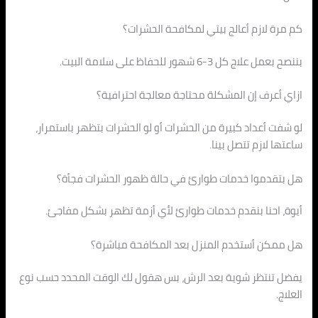
كم مرة لازم أعالج بيتي لمكافحة الحشرات؟
بننصح بعمل علاج كل 3-6 شهور للحفاظ على سلامة البيت.
ازاي أعرف إن المشكلة محتاجة معالجة احترافية؟
لو شفت أعداد كبيرة من الحشرات أو لو الحشرات بتظهر باستمرار،
ساعتها لازم تتصل بينا.
هل بتقدموا خدمات طوارئ في حالة ظهور الحشرات فجأة؟
أيوة، احنا بنقدم خدمات طوارئ لأي أزمة تظهر بشكل مفاجئ.
هل ممكن أستخدم المنزل بعد المكافحة مباشرة؟
يفضل تنتظر شوية بعد الرش، بس هقول لك الوقت المحدد حسب نوع
العلاج.