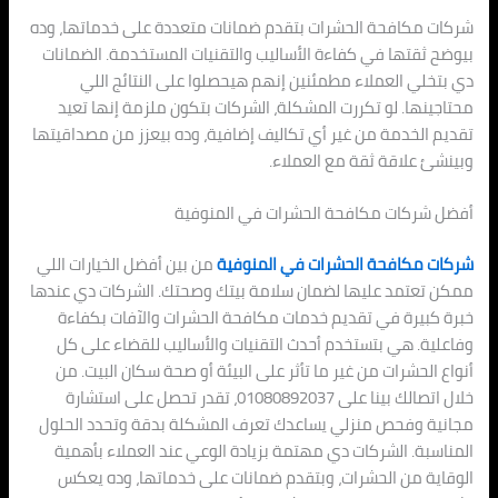
شركات مكافحة الحشرات بتقدم ضمانات متعددة على خدماتها، وده
بيوضح ثقتها في كفاءة الأساليب والتقنيات المستخدمة. الضمانات
دي بتخلي العملاء مطمئنين إنهم هيحصلوا على النتائج اللي
محتاجينها. لو تكررت المشكلة، الشركات بتكون ملزمة إنها تعيد
تقديم الخدمة من غير أي تكاليف إضافية، وده بيعزز من مصداقيتها
وبينشئ علاقة ثقة مع العملاء.
أفضل شركات مكافحة الحشرات في المنوفية
شركات مكافحة الحشرات في المنوفية
من بين أفضل الخيارات اللي
ممكن تعتمد عليها لضمان سلامة بيتك وصحتك. الشركات دي عندها
خبرة كبيرة في تقديم خدمات مكافحة الحشرات والآفات بكفاءة
وفاعلية. هي بتستخدم أحدث التقنيات والأساليب للقضاء على كل
أنواع الحشرات من غير ما تأثر على البيئة أو صحة سكان البيت. من
خلال اتصالك بينا على 01080892037، تقدر تحصل على استشارة
مجانية وفحص منزلي يساعدك تعرف المشكلة بدقة وتحدد الحلول
المناسبة. الشركات دي مهتمة بزيادة الوعي عند العملاء بأهمية
الوقاية من الحشرات، وبتقدم ضمانات على خدماتها، وده يعكس