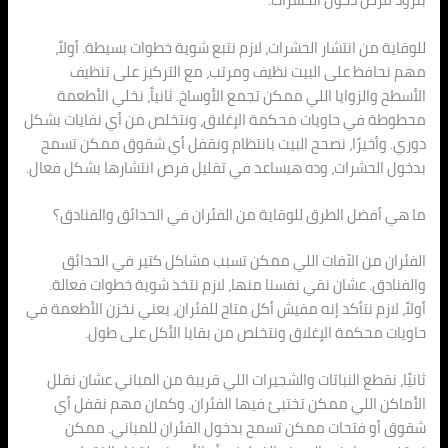
للوقاية من انتشار الحشرات، لازم نتبع شوية خطوات بسيطة. أولاً،
مهم نحافظ على البيت نظيف ومرتب، مع التركيز على تنظيف
الأسطح والزوايا اللي ممكن تجمع الأوساخ. ثانياً، نخلي الأطعمة
محطوطة في حاويات محكمة الإغلاق، ونتخلص من أي نفايات بشكل
دوري. وأخيرًا، نصحح البيت بانتظام ونقفل أي شقوق ممكن تسمح
بدخول الحشرات، وده هيساعد في تقليل فرص انتشارها بشكل فعال.
ما هي أفضل الطرق للوقاية من الفئران في الحدائق والفنادق؟
الفئران من الآفات اللي ممكن تسبب مشاكل كتير في الحدائق
والفنادق. عشان نقي نفسنا منها، لازم نتخذ شوية خطوات فعالة.
أولاً، لازم نتأكد إنه مفيش أكل متاح للفئران، يعني نخزن الأطعمة في
حاويات محكمة الإغلاق ونتخلص من بقايا الأكل على طول.
ثانيًا، نقطع النباتات والشجيرات اللي قريبة من المباني عشان نقلل
الأماكن اللي ممكن تختبئ فيها الفئران. وكمان مهم نقفل أي
شقوق أو فتحات ممكن تسمح بدخول الفئران للمباني. ممكن