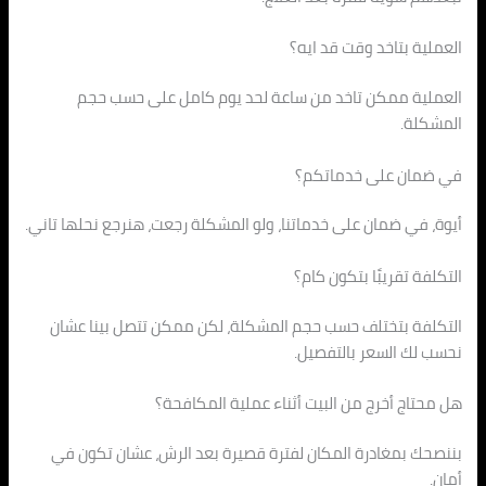
العملية بتاخد وقت قد ايه؟
العملية ممكن تاخد من ساعة لحد يوم كامل على حسب حجم
المشكلة.
في ضمان على خدماتكم؟
أيوة، في ضمان على خدماتنا، ولو المشكلة رجعت، هنرجع نحلها تاني.
التكلفة تقريبًا بتكون كام؟
التكلفة بتختلف حسب حجم المشكلة، لكن ممكن تتصل بينا عشان
نحسب لك السعر بالتفصيل.
هل محتاج أخرج من البيت أثناء عملية المكافحة؟
بننصحك بمغادرة المكان لفترة قصيرة بعد الرش، عشان تكون في
أمان.