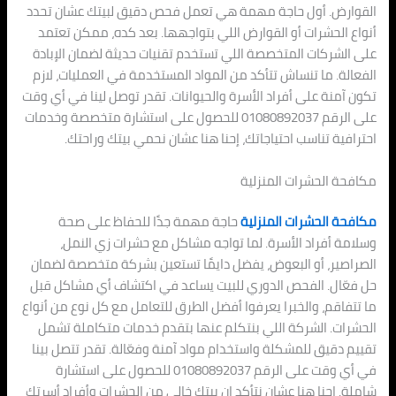
القوارض. أول حاجة مهمة هي تعمل فحص دقيق لبيتك عشان تحدد
أنواع الحشرات أو القوارض اللي بتواجهها. بعد كده، ممكن تعتمد
على الشركات المتخصصة اللي تستخدم تقنيات حديثة لضمان الإبادة
الفعالة. ما تنساش تتأكد من المواد المستخدمة في العمليات، لازم
تكون آمنة على أفراد الأسرة والحيوانات. تقدر توصل لينا في أي وقت
على الرقم 01080892037 للحصول على استشارة متخصصة وخدمات
احترافية تناسب احتياجاتك، إحنا هنا عشان نحمي بيتك وراحتك.
مكافحة الحشرات المنزلية
مكافحة الحشرات المنزلية
حاجة مهمة جدًا للحفاظ على صحة
وسلامة أفراد الأسرة. لما تواجه مشاكل مع حشرات زي النمل،
الصراصير، أو البعوض، يفضل دايمًا تستعين بشركة متخصصة لضمان
حل فعّال. الفحص الدوري للبيت يساعد في اكتشاف أي مشاكل قبل
ما تتفاقم، والخبرا يعرفوا أفضل الطرق للتعامل مع كل نوع من أنواع
الحشرات. الشركة اللي بنتكلم عنها بتقدم خدمات متكاملة تشمل
تقييم دقيق للمشكلة واستخدام مواد آمنة وفعّالة. تقدر تتصل بينا
في أي وقت على الرقم 01080892037 للحصول على استشارة
شاملة. إحنا هنا عشان نتأكد إن بيتك خالي من الحشرات وأفراد أسرتك