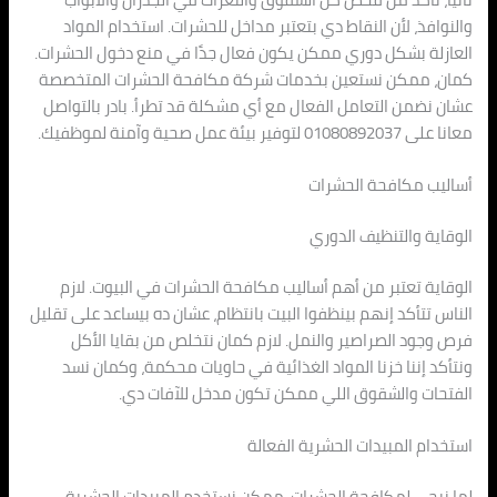
والنوافذ، لأن النقاط دي بتعتبر مداخل للحشرات. استخدام المواد
العازلة بشكل دوري ممكن يكون فعال جدًا في منع دخول الحشرات.
كمان، ممكن نستعين بخدمات شركة مكافحة الحشرات المتخصصة
عشان نضمن التعامل الفعال مع أي مشكلة قد تطرأ. بادر بالتواصل
معانا على 01080892037 لتوفير بيئة عمل صحية وآمنة لموظفيك.
أساليب مكافحة الحشرات
الوقاية والتنظيف الدوري
الوقاية تعتبر من أهم أساليب مكافحة الحشرات في البيوت. لازم
الناس تتأكد إنهم بينظفوا البيت بانتظام، عشان ده بيساعد على تقليل
فرص وجود الصراصير والنمل. لازم كمان نتخلص من بقايا الأكل
ونتأكد إننا خزنا المواد الغذائية في حاويات محكمة، وكمان نسد
الفتحات والشقوق اللي ممكن تكون مدخل للآفات دي.
استخدام المبيدات الحشرية الفعالة
لما نيجي لمكافحة الحشرات، ممكن نستخدم المبيدات الحشرية