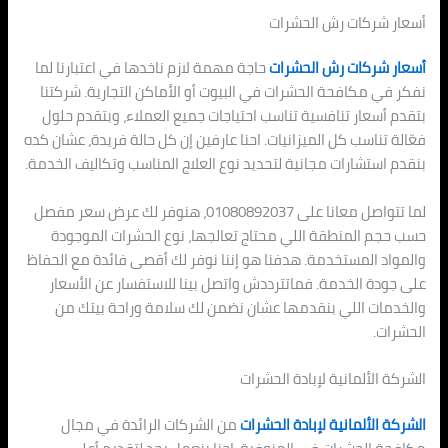
أسعار شركات رش الحشرات
أسعار شركات رش الحشرات
حاجة مهمة لازم ناخدها في اعتبارنا لما
نفكر في مكافحة الحشرات في البيوت أو الأماكن التجارية. شركتنا
بتقدم أسعار تنافسية تناسب احتياجات جميع العملاء، وبتقدم حلول
فعّالة تناسب كل الميزانيات. احنا عارفين إن كل حالة فريدة، عشان كده
بنقدم استشارات مجانية لتحديد نوع العلاج المناسب وتكاليف الخدمة.
لما تتواصل معانا على 01080892037، هنوفر لك عرض سعر مفصل
حسب حجم المنطقة اللي محتاج تعالجها، نوع الحشرات الموجودة
والمواد المستخدمة. هدفنا هو إننا نوفر لك أقصى فائدة مع الحفاظ
على جودة الخدمة. فماتترددش واتصل بينا للاستفسار عن الأسعار
والخدمات اللي بنقدمها عشان نضمن لك سلامة وراحة بيتك من
الحشرات.
الشركة الألمانية لإبادة الحشرات
الشركة الألمانية لإبادة الحشرات
من الشركات الرائدة في مجال