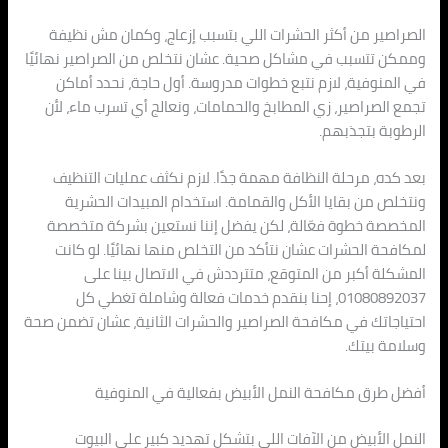
الصراصير من أكثر الحشرات اللي بتسبب إزعاج، وكمان مش نظيفة
وممكن تتسبب في مشاكل صحية. عشان نتخلص من الصراصير نهائيًا
في المنوفية، لازم نتبع خطوات مدروسة. أول حاجة، نحدد أماكن
تجمع الصراصير، زي المطابخ والحمامات، ونعالج أي تسرب ماء، لأن
الرطوبة بتجذبهم.
بعد كده، مرحلة النظافة مهمة جدًا. لازم نكثف عمليات التنظيف
ونتخلص من بقايا الأكل والقمامة. استخدام المبيدات الحشرية
المخصصة خطوة فعّالة، لكن يفضل إننا نستعين بشركة متخصصة
لمكافحة الحشرات عشان نتأكد من التخلص منها نهائيًا. لو كانت
المشكلة أكبر من المتوقع، متترددش في الاتصال بينا على
01080892037، إحنا بنقدم خدمات فعالة وشاملة تغطي كل
احتياجاتك في مكافحة الصراصير والحشرات الثانية، عشان تضمن صحة
وسلامة بيتك.
أفضل طرق مكافحة النمل الأبيض بفعالية في المنوفية
النمل الأبيض من الآفات اللي بتشكل تهديد كبير على البيوت