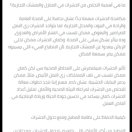
ما هي أهمية التخلص من الحشرات في المنازل والمنشآت التجارية؟
مكافحة الحشرات مهمة جدًا عشان نحافظ على الصحة العامة
والراحة في البيوت والمحال التجارية. لما بتواجد الحشرات زي النمل،
الصراصير، والبعوض، ممكن تتسبب في انتشار الأمراض والعدوى،
وده بيأثر بشكل سلبي على الصحة. وكمان، الحشرات ممكن تخلي
الزبائن يبعدوا عن المنشآت التجارية، لأن الانطباع السيء اللي بيسيبوه
ممكن يضر بسمعة المكان.
تأثير الحشرات مبيقتصرش على المخاطر الصحية بس، لكن كمان
ممكن تتسبب في تلف الممتلكات. زى النمل الأبيض، مثلاً، ممكن
يدمر البنايات الخشبية. عشان كده، مهم إننا نتخذ خطوات فعالة
للتخلص من الحشرات لمراعاة البيئة الصحية والأمان. تقليل أعداد
الحشرات كمان بيساعد في تحسين جودة الحياة وزيادة الإنتاجية في
أماكن العمل.
كيفية الحفاظ على نظافة المطبخ ومنع دخول الحشرات
المطبخ من أكتر الأماكن اللي بتتعرض لدخول الحشرات، فمحتاجين