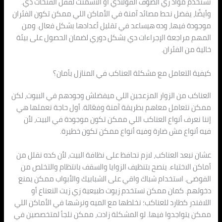
نستخدم مواد زي الصوف الفولاذي أو الأسمنت لقفل الفتحات دي.
وأيضًا، يفضل نحط مصائد آمنة في الأماكن اللي ممكن تكون الفئران
موجودة فيها، وده هيساعد في تقليل أعدادها بشكل فعال. ومن
المهم مراجعة الإجراءات دي بشكل دوري لضمان الحصول على بيئة
خالية من الفئران.
كيفية التعامل مع مشكلة العناكب في المنازل بأمان؟
العناكب من الزوار المزعجين اللي ميفضلش وجودهم في البيوت، لكن
ممكن نتعامل معاهم بطريقة آمنة وفعّالة. أول حاجة نعملها هي
إننا نعرف أنواع العناكب اللي ممكن تكون موجودة في البيت، لأن
فيه أنواع مش ضارة وفيه أنواع ممكن تكون خطيرة.
عشان نبعد العناكب، لازم نحافظ على نظافة البيت، لأن كده نقلل من
أماكن الاختباء. ينصح بتنظيف الزوايا والسقف بانتظام والتخلص من
الفوضى. استخدام شباك واقي على الشبابيك والأبواب ممكن يمنع
دخولهم. كمان ممكن نستخدم زيوت طبيعية زي زيت النعناع أو
اللافندر كطارد للعناكب؛ نخلطها مع الميه ونرشها في الأماكن اللي
ممكن يتواجدوا فيها. لو المشكلة زادت، ممكن نلجأ لمتخصصين في