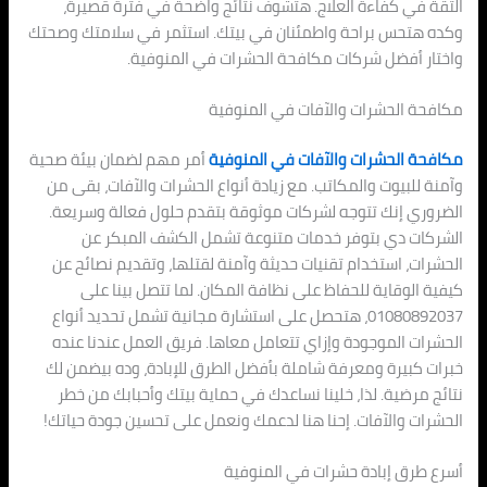
الثقة في كفاءة العلاج. هتشوف نتائج واضحة في فترة قصيرة،
وكده هتحس براحة واطمئنان في بيتك. استثمر في سلامتك وصحتك
واختار أفضل شركات مكافحة الحشرات في المنوفية.
مكافحة الحشرات والآفات في المنوفية
مكافحة الحشرات والآفات في المنوفية
أمر مهم لضمان بيئة صحية
وآمنة للبيوت والمكاتب. مع زيادة أنواع الحشرات والآفات، بقى من
الضروري إنك تتوجه لشركات موثوقة بتقدم حلول فعالة وسريعة.
الشركات دي بتوفر خدمات متنوعة تشمل الكشف المبكر عن
الحشرات، استخدام تقنيات حديثة وآمنة لقتلها، وتقديم نصائح عن
كيفية الوقاية للحفاظ على نظافة المكان. لما تتصل بينا على
01080892037، هتحصل على استشارة مجانية تشمل تحديد أنواع
الحشرات الموجودة وإزاي تتعامل معاها. فريق العمل عندنا عنده
خبرات كبيرة ومعرفة شاملة بأفضل الطرق للإبادة، وده بيضمن لك
نتائج مرضية. لذا، خلينا نساعدك في حماية بيتك وأحبابك من خطر
الحشرات والآفات. إحنا هنا لدعمك ونعمل على تحسين جودة حياتك!
أسرع طرق إبادة حشرات في المنوفية