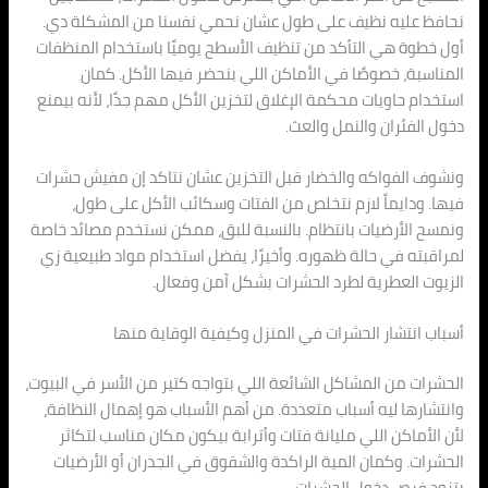
نحافظ عليه نظيف على طول عشان نحمي نفسنا من المشكلة دي.
أول خطوة هي التأكد من تنظيف الأسطح يوميًا باستخدام المنظفات
المناسبة، خصوصًا في الأماكن اللي بنحضر فيها الأكل. كمان
استخدام حاويات محكمة الإغلاق لتخزين الأكل مهم جدًا، لأنه بيمنع
دخول الفئران والنمل والعث.
ونشوف الفواكه والخضار قبل التخزين عشان نتاكد إن مفيش حشرات
فيها. ودايماً لازم نتخلص من الفتات وسكائب الأكل على طول،
ونمسح الأرضيات بانتظام. بالنسبة للبق، ممكن نستخدم مصائد خاصة
لمراقبته في حالة ظهوره. وأخيرًا، يفضل استخدام مواد طبيعية زي
الزيوت العطرية لطرد الحشرات بشكل آمن وفعال.
أسباب انتشار الحشرات في المنزل وكيفية الوقاية منها
الحشرات من المشاكل الشائعة اللي بتواجه كتير من الأسر في البيوت،
وانتشارها ليه أسباب متعددة. من أهم الأسباب هو إهمال النظافة،
لأن الأماكن اللي مليانة فتات وأترابة بيكون مكان مناسب لتكاثر
الحشرات. وكمان المية الراكدة والشقوق في الجدران أو الأرضيات
بتزود فرص دخول الحشرات.