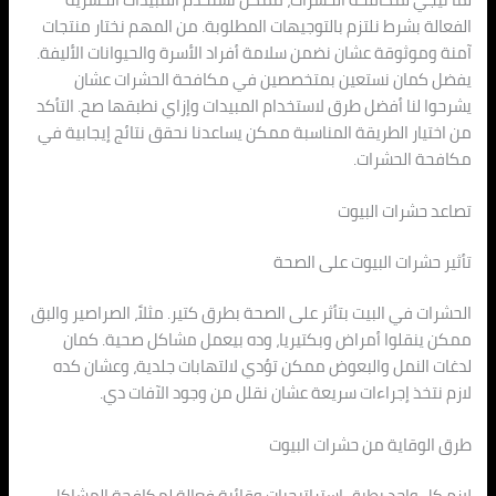
الفعالة بشرط نلتزم بالتوجيهات المطلوبة. من المهم نختار منتجات
آمنة وموثوقة عشان نضمن سلامة أفراد الأسرة والحيوانات الأليفة.
يفضل كمان نستعين بمتخصصين في مكافحة الحشرات عشان
يشرحوا لنا أفضل طرق لاستخدام المبيدات وإزاي نطبقها صح. التأكد
من اختيار الطريقة المناسبة ممكن يساعدنا نحقق نتائج إيجابية في
مكافحة الحشرات.
تصاعد حشرات البيوت
تأثير حشرات البيوت على الصحة
الحشرات في البيت بتأثر على الصحة بطرق كتير. مثلاً، الصراصير والبق
ممكن ينقلوا أمراض وبكتيريا، وده بيعمل مشاكل صحية. كمان
لدغات النمل والبعوض ممكن تؤدي لالتهابات جلدية، وعشان كده
لازم نتخذ إجراءات سريعة عشان نقلل من وجود الآفات دي.
طرق الوقاية من حشرات البيوت
لازم كل واحد يطبق استراتيجيات وقائية فعالة لمكافحة المشاكل