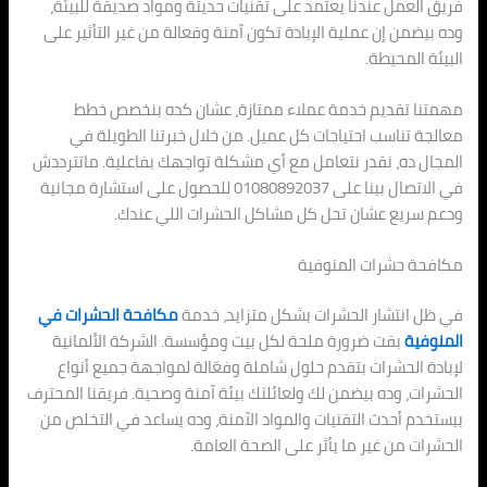
فريق العمل عندنا يعتمد على تقنيات حديثة ومواد صديقة للبيئة،
وده بيضمن إن عملية الإبادة تكون آمنة وفعالة من غير التأثير على
البيئة المحيطة.
مهمتنا تقديم خدمة عملاء ممتازة، عشان كده بنخصص خطط
معالجة تناسب احتياجات كل عميل. من خلال خبرتنا الطويلة في
المجال ده، نقدر نتعامل مع أي مشكلة تواجهك بفاعلية. ماتترددش
في الاتصال بينا على 01080892037 للحصول على استشارة مجانية
ودعم سريع عشان تحل كل مشاكل الحشرات اللي عندك.
مكافحة حشرات المنوفية
في ظل انتشار الحشرات بشكل متزايد، خدمة
مكافحة الحشرات في
المنوفية
بقت ضرورة ملحة لكل بيت ومؤسسة. الشركة الألمانية
لإبادة الحشرات بتقدم حلول شاملة وفعّالة لمواجهة جميع أنواع
الحشرات، وده بيضمن لك ولعائلتك بيئة آمنة وصحية. فريقنا المحترف
بيستخدم أحدث التقنيات والمواد الآمنة، وده يساعد في التخلص من
الحشرات من غير ما يأثر على الصحة العامة.