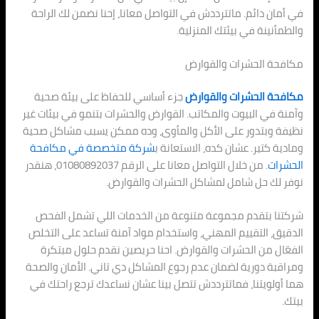
في أمان دائم. ماتترددش في التواصل معانا، إحنا نضمن لك الراحة
والطمأنينة في بيئتك المنزلية.
مكافحة الحشرات والقوارض
مكافحة الحشرات والقوارض
جزء أساسي للحفاظ على بيئة صحية
وآمنة في البيوت والمكاتب. القوارض والحشرات بتنمو في بيئات غير
نظيفة وبتدور على الأكل والمأوى، وده ممكن يسبب مشاكل صحية
ومادية كتير. عشان كده، الاستعانة ب
شركة متخصصة في مكافحة
الحشرات
. من خلال التواصل معانا على الرقم 01080892037، هنقدر
نوفر لك حل شامل لمشاكل الحشرات والقوارض.
شركتنا بتقدم مجموعة متنوعة من الخدمات اللي تشمل الفحص
الدقيق، التقييم المهني، واستخدام مواد آمنة تساعد على التخلص
الفعّال من الحشرات والقوارض. احنا حريصين نقدم حلول مبتكرة
ومراقبة دورية لضمان عدم رجوع المشاكل دي تاني. الأمان والصحة
هما أولويتنا، فماتترددش تتصل بينا عشان نساعدك ترجع راحتك في
بيتك.