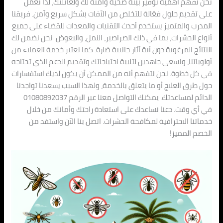
نحن نفهم أهمية توفير بيئة صحية وآمنة لك ولعائلتك، لذا نعمل
على تقديم حلول فعّالة للتخلص من الآفات بشكل سريع وآمن. فريقنا
المدرب والمتميز يستخدم أحدث التقنيات والمعدات للقضاء على جميع
أنواع الحشرات، بما في ذلك الصراصير، النمل، والبعوض. نحن نضمن لك
النتائج المرغوبة دون أية آثار جانبية ضارة. كما نعتبر خدمة العملاء من
أولوياتنا، ونسعى جاهدين لتلبية احتياجاتك وتقديم الدعم الذي تحتاجه
في كل خطوة. نحن نتفهم أنه من الممكن أن يكون لديك استفسارات
حول طرق العلاج أو ما يتعلق بالخدمة، ولهذا السبب يسعدنا تواجدنا
الدائم لمساعدتك. يمكنك التواصل معنا عبر الرقم 01080892037
في أي وقت. دعنا نساعدك على استعادة راحتك وأمانك من خلال
خدماتنا الاحترافية لمكافحة الحشرات. اتصل بنا الآن واستفد من
الخصم المميز!