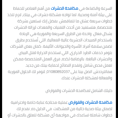
السرعة والكفاءة في
مكافحة الحشرات
من أهم العناصر للحفاظ
على بيئة آمنة وصحية. لما تواجه مشكلة حشرات في بيتك، لازم تتخذ
خطوات سريعة عشان ما تتفاقمش. بفضل إنك تستعين بشركة
متخصصة، هتستفيد من أحدث التقنيات والمعدات لإزالة الحشرات
بشكل فعال. واحدة من الطرق السريعة والفورية هي الإبادة
باستخدام المبيدات الحشرية عالية الفعالية، اللي تُستخدم بطرق
تضمن سلامة أفراد الأسرة والحيوانات الأليفة. كمان بعض الشركات
بتوفر خدمات الطرد الحراري، اللي تستخدم الحرارة لقتل البيض
والحشرات البالغة. بالإضافة لكده، فرق العمل المتخصصة ممكن
تعمل فحص شامل وتقدم النصائح لحماية بيتك من جديد.
فماتترددش، اتصل بينا على 01080892037، لنوفر لك الحلول الفورية
والفعالة لمشكلة الحشرات عندك.
دليلك الشامل لمكافحة الحشرات والقوارض
مكافحة الحشرات والقوارض
عملية محتاجة عناية خاصة واحترافية
لضمان بيئة صحية خالية من المشكلات. في الدليل ده، نقدم لك
خطوات شاملة تساعدك في مواجهة أي مشكلة تتعلق بالحشرات أو