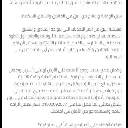
مكافحة الحشرات عشان نضمن التخلص منهم بطريقة آمنة وفعّالة.
سبل الوقاية والعلاج من البق في الفنادق والشقق السكنية
مشكلة البق من أكبر التحديات اللي بتواجه الفنادق والشقق
السكنية، عشان كده لازم نأخذ سبل فعّالة للوقاية والعلاج. أول خطوة
نحطها في الاعتبار هي الفحص المنتظم للأسرّة والوسائد، لأن لازم
النزلاء والفنادق يتأكدوا من خلو الأماكن من أي علامات تدل على
وجود البق.
وكمان ينصح بتجنب وضع الأمتعة على الأرض أو على السرير، ويفضل
نخليها على الطاولات أو الرفوف. استخدام أغطية واقية للأسرّة
ممكن يمنع دخول البق ويقلل من فرص انتشاره. لو حصلت إصابة،
لازم تتواصل مع شركة مكافحة حشرات متخصصة زي شركتنا في
المنوفية، لأنه إحنا بنتقدم خدمات مضمونة وفعّالة للقضاء على البق
بشكل نهائي. لما تتصل بينا على 01080892037، تقدر تضمن الراحة
التامة واستعادة جو من الأمان في أماكنك.
كيفية القضاء على الصراصير نهائياً في المنوفية؟