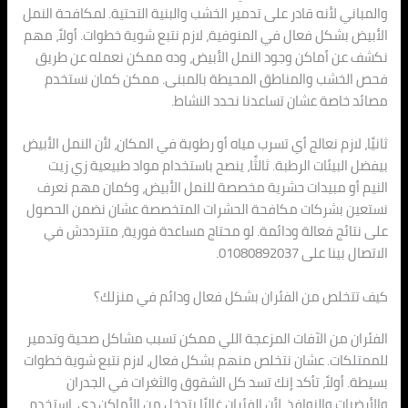
والمباني لأنه قادر على تدمير الخشب والبنية التحتية. لمكافحة النمل
الأبيض بشكل فعال في المنوفية، لازم نتبع شوية خطوات. أولاً، مهم
نكشف عن أماكن وجود النمل الأبيض، وده ممكن نعمله عن طريق
فحص الخشب والمناطق المحيطة بالمبنى. ممكن كمان نستخدم
مصائد خاصة عشان تساعدنا نحدد النشاط.
ثانيًا، لازم نعالج أي تسرب مياه أو رطوبة في المكان، لأن النمل الأبيض
بيفضل البيئات الرطبة. ثالثًا، ينصح باستخدام مواد طبيعية زي زيت
النيم أو مبيدات حشرية مخصصة للنمل الأبيض، وكمان مهم نعرف
نستعين بشركات مكافحة الحشرات المتخصصة عشان نضمن الحصول
على نتائج فعالة ودائمة. لو محتاج مساعدة فورية، متترددش في
الاتصال بينا على 01080892037.
كيف تتخلص من الفئران بشكل فعال ودائم في منزلك؟
الفئران من الآفات المزعجة اللي ممكن تسبب مشاكل صحية وتدمير
للممتلكات. عشان نتخلص منهم بشكل فعال، لازم نتبع شوية خطوات
بسيطة. أولاً، تأكد إنك تسد كل الشقوق والثغرات في الجدران
والأرضيات والنوافذ، لأن الفئران غالبًا بتدخل من الأماكن دي. استخدم