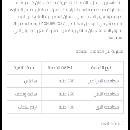
احنا فاهمين إن كل حالة محتاجة طريقة خاصة، عشان كده بنقدم
استشارات مخصصة تناسب احتياجاتك. ضمن خدماتنا، بنضمن المتابعة
الدورية وتقديم الدعم الفني لضمان استمرارية النتائج الإيجابية.
ماتترددش في التواصل معانا على 01080892037، ودعنا نقدم لك
الحلول الفعّالة عشان تخلص بيتك من الحشرات، مع راحة البال اللي
تستحقها.
مقارنة بين الخدمات المتاحة
نوع الخدمة
تكلفة الخدمة
مدة التنفيذ
مكافحة الصراصير
300 جنيه
ساعتين
مكافحة النمل
250 جنيه
ساعة ونصف
مكافحة البق
400 جنيه
أربع ساعات
أسئلة شائعة