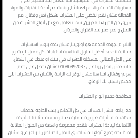
مكافحة الحشرات في المنوفية. احنا بنعمل بجد لتقديم أعلى
مستويات الخدمة والدعم لعملائنا، وبنستخدم أحدث التقنيات والمواد
الفعالة عشان نقدر نقضي على الحشرات بشكل آمن وفعّال. مع
فريق من الخبراء المدربين، نقدر نتعامل مع كل أنواع الحشرات من
النمل والصراصير لحد الفئران والجرذان.
الالتزام بجودة الخدمة هو أولويتنا، عشان كده بنوفر استشارات
مجانية لتحديد أفضل الحلول المناسبة لاحتياجات كل عميل. لو بتدور
على الحل المثالي لمشكلة الحشرات في بيتك أو عندك في الشغل،
ماتترددش اتصل بينا على 01080892037 عشان تحصل على دعم
سريع وفعّال. احنا هنا عشان نوفر لك الراحة والأمان من الحشرات اللي
ممكن تسبب لك الإزعاج.
مكافحة جميع أنواع الحشرات
مع زيادة انتشار الحشرات في كل الأماكن، بقت الحاجة لخدمات
مكافحة الحشرات ضرورية لحماية صحة وسلامة عائلاتنا. الشركة
الألمانية لإبادة الحشرات بتقدم مجموعة واسعة من الحلول الفعّالة
لمكافحة جميع أنواع الحشرات زي النمل، الصراصير، البراغيث، والفئران.