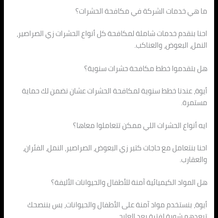
ما هي خدمات الشركة في مكافحة الحشرات؟
احنا بنقدم خدمات شاملة لمكافحة كل أنواع الحشرات زي الصراصير،
النمل، البعوض، والعناكب.
هل بتقدموا خطط مكافحة حشرات سنوية؟
أيوة، عندنا خطط سنوية لمكافحة الحشرات عشان نضمن لك حماية
مستمرة.
ايه أنواع الحشرات اللي ممكن تتعاملوا معاها؟
احنا بنتعامل مع حاجات كتير زي البعوض، الصراصير، النمل، الفئران،
والعقارب.
هل المواد الكيميائية آمنة للأطفال والحيوانات الأليفة؟
أيوة، بنستخدم مواد آمنة على الأطفال والحيوانات، بس بننصحك
تبعدهم شوية لفترة بعد العلاج.