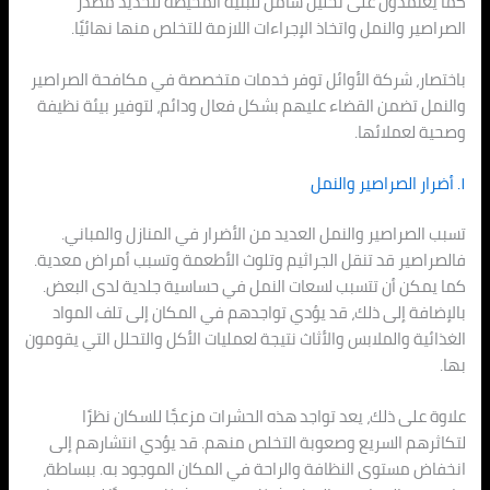
كما يعتمدون على تحليل شامل للبئية المحيطة لتحديد مصدر
الصراصير والنمل واتخاذ الإجراءات اللازمة للتخلص منها نهائيًا.
باختصار، شركة الأوائل توفر خدمات متخصصة في مكافحة الصراصير
والنمل تضمن القضاء عليهم بشكل فعال ودائم، لتوفير بيئة نظيفة
وصحية لعملائها.
١. أضرار الصراصير والنمل
تسبب الصراصير والنمل العديد من الأضرار في المنازل والمباني.
فالصراصير قد تنقل الجراثيم وتلوث الأطعمة وتسبب أمراض معدية.
كما يمكن أن تتسبب لسعات النمل في حساسية جلدية لدى البعض.
بالإضافة إلى ذلك، قد يؤدي تواجدهم في المكان إلى تلف المواد
الغذائية والملابس والأثاث نتيجة لعمليات الأكل والتحلل التي يقومون
بها.
علاوة على ذلك، يعد تواجد هذه الحشرات مزعجًا للسكان نظرًا
لتكاثرهم السريع وصعوبة التخلص منهم. قد يؤدي انتشارهم إلى
انخفاض مستوى النظافة والراحة في المكان الموجود به. ببساطة،