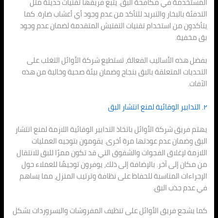
المستخدمة في مكافحة البق. يتبع فريقها تقنيات حديثة مثل
التدفئة بالبخار والتبريد للتأكد من عدم وجود أي أعشاب ضارة. كما
يتأكدون من استخدام تقنيات التفتيش المتقدمة لضمان عدم وجود
بق مخفية.
بفضل هذه الأساليب الفعالة، تستطيع شركة الأوائل التغلب على
التحديات المتعلقة بالبق بنجاح وضمان بيئة صحية وخالية من هذه
الآفات.
٢. التدابير الوقائية لمنع انتشار البق
يهتم فريق شركة الأوائل باتخاذ التدابير الوقائية اللازمة لمنع انتشار
البق وضمان عدم عودتها مرة أخرى. يقومون بتوجيه العمليات
اللازمة لإغلاق الفجوات والشقوق التي قد تكون ممرًا للبق للانتقال
من مكان إلى آخر. بالإضافة إلى ذلك، يوفرون توجيهًا للعملاء حول
الإجراءات المناسبة للحفاظ على نظافة وترتيب المنزل، مما يساهم
في عدم جذب البق.
كما يشجع فريق الأوائل على تنظيف المفروشات والبسروردات بشكل