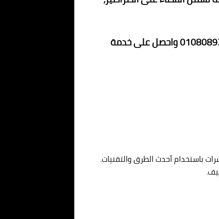
لا تفوت فرصة الاستفادة من خصم 70% على خدماتنا. نحن هنا لضمان راحتك وسلامتك. تواصل معنا الآن على 01080892037 واحصل على خدمة
ات باستخدام أحدث الطرق والتقنيات.
يف.