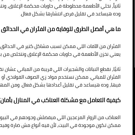
ثانياً، نخلي الأطعمة محطوطة في حاويات محكمة الإغلاق، ون
وده هيساعد في تقليل فرص انتشارها بشكل فعال.
ما هي أفضل الطرق للوقاية من الفئران في الحدائق 
الفئران من الآفات اللي ممكن تسبب مشاكل كتير في الحدائق وال
يعني نخزن الأطعمة في حاويات محكمة الإغلاق ونتخلص من بقا
ثانيًا، نقطع النباتات والشجيرات اللي قريبة من المباني عش
الفئران للمباني. ممكن نستخدم مواد زي الصوف الفولاذي أو 
فيها، وده هيساعد في تقليل أعدادها بشكل فعال. ومن المهم 
كيفية التعامل مع مشكلة العناكب في المنازل بأمان؟
العناكب من الزوار المزعجين اللي ميفضلش وجودهم في البيوت،
ممكن تكون موجودة في البيت، لأن فيه أنواع مش ضارة وفيه 