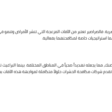
رية. فالصراصير تعتبر من الآفات المزعجة التي تنشر الأمراض وتنمو في
يهما استراتيجيات خاصة لمكافحتهما بفعالية.
، مما يجعله تهديداً صحياً في المناطق المختلفة. بينما البراغيث تشك
ن تقدم شركات مكافحة الحشرات حلولاً متكاملة لمواجهة هذه الآفات ب