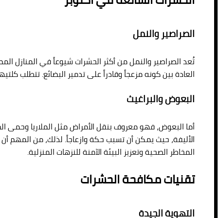
الصراصير والنمل
تُعد الصراصير والنمل من أكثر الحشرات شيوعاً في المنازل المص
العادة بين كونه مزعجاً وقادراً على تدمير البضائع. تتطلب كلت
البعوض والبراغيث
أما البعوض، فهو معروف بنقل الأمراض مثل الملاريا وحمى الضنك
الأليفة، حيث يمكن أن تسبب حكة وازعاجاً. لذلك، من المهم أ
المخاطر الصحية وتعزيز البيئة الآمنة للنزهات المنزلية.
تقنيات مكافحة الحشرات
التهوية الجيدة