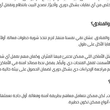
تخلص من أي نفايات بشكل دوري. وأخيرًا، نصحح البيت بانتظام ونقف
والفنادق؟
فنادق. عشان نقي نفسنا منها، لازم نتخذ شوية خطوات فعالة. أولاً، ل
يا الأكل على طول.
ان نقلل الأماكن اللي ممكن تختبئ فيها الفئران. وكمان مهم نقفل أ
الأسمنت لقفل الفتحات دي. وأيضًا، يفضل نحط مصائد آمنة في الأماك
مراجعة الإجراءات دي بشكل دوري لضمان الحصول على بيئة خالية من
 لكن ممكن نتعامل معاهم بطريقة آمنة وفعّالة. أول حاجة نعملها هي
أنواع ممكن تكون خطيرة.