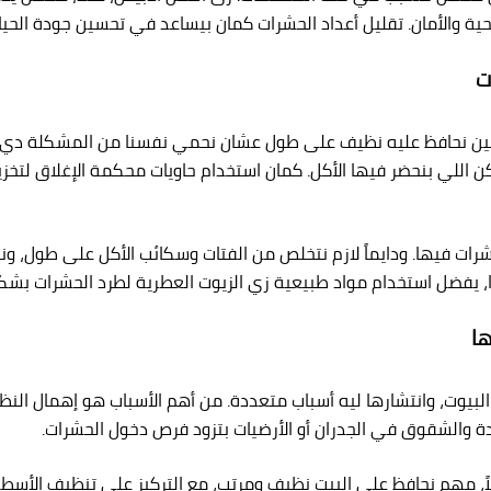
حية والأمان. تقليل أعداد الحشرات كمان بيساعد في تحسين جودة الحياة
ت
تاجين نحافظ عليه نظيف على طول عشان نحمي نفسنا من المشكلة دي.
ن اللي بنحضر فيها الأكل. كمان استخدام حاويات محكمة الإغلاق لتخزين
ت فيها. ودايماً لازم نتخلص من الفتات وسكائب الأكل على طول، ونمس
 يفضل استخدام مواد طبيعية زي الزيوت العطرية لطرد الحشرات بشك
ها
بيوت، وانتشارها ليه أسباب متعددة. من أهم الأسباب هو إهمال النظافة
كدة والشقوق في الجدران أو الأرضيات بتزود فرص دخول الحشرات.
اً، مهم نحافظ على البيت نظيف ومرتب، مع التركيز على تنظيف الأسطح 