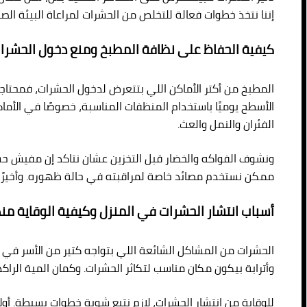
إننا نتخذ خطوات فعالة للتخلص من الحشرات لمراعاة البيئة الص
كيفية الحفاظ على نظافة المطبخ ومنع دخول الحشرا
المطبخ من أكتر الأماكن اللي بتتعرض لدخول الحشرات، فمح
الأسطح يوميًا باستخدام المنظفات المناسبة، خصوصًا في الأماك
الفئران والنمل والعث.
ونشوف الفواكه والخضار قبل التخزين عشان نتاكد إن مفيش حشرا
ممكن نستخدم مصائد خاصة لمراقبته في حالة ظهوره. وأخيرًا،
أسباب انتشار الحشرات في المنزل وكيفية الوقاية من
الحشرات من المشاكل الشائعة اللي بتواجه كتير من الأسر في ال
وأترابة بيكون مكان مناسب لتكاثر الحشرات. وكمان المية الرا
للوقاية من انتشار الحشرات، لازم نتبع شوية خطوات بسيطة. أول