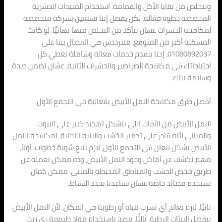
ونتخلص من بقايا الأكل والقمامة. استخدام المبيدات الحشرية
المخصصة خطوة فعّالة، لكن يفضل إننا نستعين بشركة متخصصة
لمكافحة الحشرات عشان نتأكد من التخلص منها نهائيًا. لو كانت
المشكلة أكبر من المتوقع، متترددش في الاتصال بينا على
01080892037، إحنا بنقدم خدمات فعالة وشاملة تغطي كل
احتياجاتك في مكافحة الصراصير والحشرات الثانية، عشان تضمن صحة
وسلامة بيتك.
أفضل طرق مكافحة النمل الأبيض بفعالية في التجمع الأول
النمل الأبيض من الآفات اللي بتشكل تهديد كبير على البيوت
والمباني لأنه قادر على تدمير الخشب والبنية التحتية. لمكافحة النمل
الأبيض بشكل فعال في التجمع الأول، لازم نتبع شوية خطوات. أولاً،
مهم نكشف عن أماكن وجود النمل الأبيض، وده ممكن نعمله عن
طريق فحص الخشب والمناطق المحيطة بالمبنى. ممكن كمان
نستخدم مصائد خاصة عشان تساعدنا نحدد النشاط.
ثانيًا، لازم نعالج أي تسرب مياه أو رطوبة في المكان، لأن النمل الأبيض
بيفضل البيئات الرطبة. ثالثًا، ينصح باستخدام مواد طبيعية زي زيت