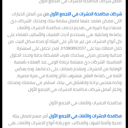
أفضل شركات مكافحة الحشرات في التجمع الأول
شركات مكافحة الحشرات في التجمع الأول
من
بين أفضل الخيارات
اللي ممكن تعتمد عليها لضمان سلامة بيتك وصحتك. الشركات دي
عندها خبرة كبيرة في تقديم خدمات مكافحة الحشرات والآفات
بكفاءة وفاعلية. هي بتستخدم أحدث التقنيات والأساليب للقضاء على
كل أنواع الحشرات من غير ما تأثر على البيئة أو صحة سكان البيت. من
خلال اتصالك بينا على 01080892037، تقدر تحصل على استشارة
مجانية وفحص منزلي يساعدك تعرف المشكلة بدقة وتحدد الحلول
المناسبة. الشركات دي مهتمة بزيادة الوعي عند العملاء بأهمية
الوقاية من الحشرات، وبتقدم ضمانات على خدماتها، وده يعكس
الثقة في كفاءة العلاج. هتشوف نتائج واضحة في فترة قصيرة،
وكده هتحس براحة واطمئنان في بيتك. استثمر في سلامتك وصحتك
واختار أفضل شركات مكافحة الحشرات في التجمع الأول.
مكافحة الحشرات والآفات في التجمع الأول
مكافحة الحشرات والآفات في التجمع الأول
أمر مهم لضمان بيئة
صحية وآمنة للبيوت والمكاتب. مع زيادة أنواع الحشرات والآفات، بقى