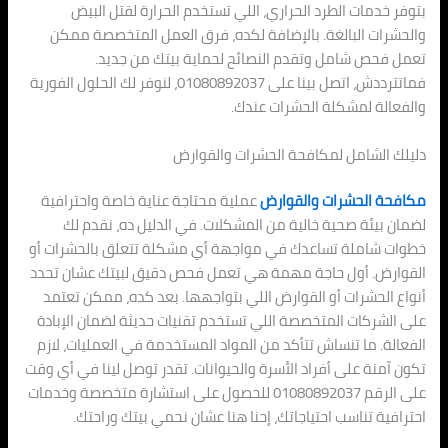
بتوفر خدمات الطرد الحراري، اللي تستخدم الحرارة لقتل البيض
والحشرات البالغة. بالإضافة لكده، فرق العمل المتخصصة ممكن
تعمل فحص شامل وتقدم النصائح لحماية بيتك من جديد.
فماتترددش، اتصل بينا على 01080892037، لنوفر لك الحلول الفورية
والفعالة لمشكلة الحشرات عندك.
دليلك الشامل لمكافحة الحشرات والقوارض
مكافحة الحشرات والقوارض
عملية محتاجة عناية خاصة واحترافية
لضمان بيئة صحية خالية من المشكلات. في الدليل ده، نقدم لك
خطوات شاملة تساعدك في مواجهة أي مشكلة تتعلق بالحشرات أو
القوارض. أول حاجة مهمة هي تعمل فحص دقيق لبيتك عشان تحدد
أنواع الحشرات أو القوارض اللي بتواجهها. بعد كده، ممكن تعتمد
على الشركات المتخصصة اللي تستخدم تقنيات حديثة لضمان الإبادة
الفعالة. ما تنساش تتأكد من المواد المستخدمة في العمليات، لازم
تكون آمنة على أفراد الأسرة والحيوانات. تقدر توصل لينا في أي وقت
على الرقم 01080892037 للحصول على استشارة متخصصة وخدمات
احترافية تناسب احتياجاتك، إحنا هنا عشان نحمي بيتك وراحتك.