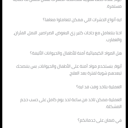
مستمرة.
ايه أنواع الحشرات اللي ممكن تتعاملوا معاها؟
احنا بنتعامل مع حاجات كتير زي البعوض، الصراصير، النمل، الفئران،
والعقارب.
هل المواد الكيميائية آمنة للأطفال والحيوانات الأليفة؟
أيوة، بنستخدم مواد آمنة على الأطفال والحيوانات، بس بننصحك
تبعدهم شوية لفترة بعد العلاج.
العملية بتاخد وقت قد ايه؟
العملية ممكن تاخد من ساعة لحد يوم كامل على حسب حجم
المشكلة.
في ضمان على خدماتكم؟