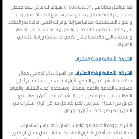
لما تتواصل معانا على 01080892037، هنوفر لك عرض سعر مفصل
حسب حجم المنطقة اللي محتاج تعالجها، نوع الحشرات الموجودة
والمواد المستخدمة. هدفنا هو إننا نوفر لك أقصى فائدة مع الحفاظ
على جودة الخدمة. فماتترددش واتصل بينا للاستفسار عن الأسعار
والخدمات اللي بنقدمها عشان نضمن لك سلامة وراحة بيتك من
الحشرات.
الشركة الألمانية لإبادة الحشرات
الشركة الألمانية لإبادة الحشرات
من الشركات الرائدة في مجال
مكافحة الحشرات في التجمع الأول احنا بنعمل بجد لتقديم أعلى
مستويات الخدمة والدعم لعملائنا، وبنستخدم أحدث التقنيات والمواد
الفعالة عشان نقدر نقضي على الحشرات بشكل آمن وفعّال. مع
فريق من الخبراء المدربين، نقدر نتعامل مع كل أنواع الحشرات من
النمل والصراصير لحد الفئران والجرذان.
الالتزام بجودة الخدمة هو أولويتنا، عشان كده بنوفر استشارات
مجانية لتحديد أفضل الحلول المناسبة لاحتياجات كل عميل. لو بتدور