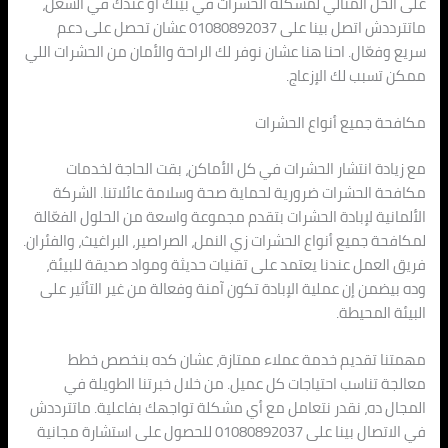
على الحل المثالي لمشكلة الحشرات في بيتك أو عندك في الشغل،
ماتترددش اتصل بينا على 01080892037 عشان تحصل على دعم
سريع وفعّال. احنا هنا عشان نوفر لك الراحة والأمان من الحشرات اللي
ممكن تسبب لك الإزعاج.
مكافحة جميع أنواع الحشرات
مع زيادة انتشار الحشرات في كل الأماكن، بقت الحاجة لخدمات
مكافحة الحشرات ضرورية لحماية صحة وسلامة عائلاتنا. الشركة
الألمانية لإبادة الحشرات بتقدم مجموعة واسعة من الحلول الفعّالة
لمكافحة جميع أنواع الحشرات زي النمل، الصراصير، البراغيث، والفئران.
فريق العمل عندنا يعتمد على تقنيات حديثة ومواد صديقة للبيئة،
وده بيضمن إن عملية الإبادة تكون آمنة وفعالة من غير التأثير على
البيئة المحيطة.
مهمتنا تقديم خدمة عملاء ممتازة، عشان كده بنخصص خطط
معالجة تناسب احتياجات كل عميل. من خلال خبرتنا الطويلة في
المجال ده، نقدر نتعامل مع أي مشكلة تواجهك بفاعلية. ماتترددش
في الاتصال بينا على 01080892037 للحصول على استشارة مجانية