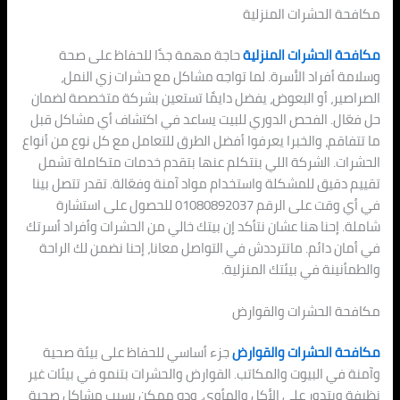
مكافحة الحشرات المنزلية
مكافحة الحشرات المنزلية
حاجة مهمة جدًا للحفاظ على صحة
وسلامة أفراد الأسرة. لما تواجه مشاكل مع حشرات زي النمل،
الصراصير، أو البعوض، يفضل دايمًا تستعين بشركة متخصصة لضمان
حل فعّال. الفحص الدوري للبيت يساعد في اكتشاف أي مشاكل قبل
ما تتفاقم، والخبرا يعرفوا أفضل الطرق للتعامل مع كل نوع من أنواع
الحشرات. الشركة اللي بنتكلم عنها بتقدم خدمات متكاملة تشمل
تقييم دقيق للمشكلة واستخدام مواد آمنة وفعّالة. تقدر تتصل بينا
في أي وقت على الرقم 01080892037 للحصول على استشارة
شاملة. إحنا هنا عشان نتأكد إن بيتك خالي من الحشرات وأفراد أسرتك
في أمان دائم. ماتترددش في التواصل معانا، إحنا نضمن لك الراحة
والطمأنينة في بيئتك المنزلية.
مكافحة الحشرات والقوارض
مكافحة الحشرات والقوارض
جزء أساسي للحفاظ على بيئة صحية
وآمنة في البيوت والمكاتب. القوارض والحشرات بتنمو في بيئات غير
نظيفة وبتدور على الأكل والمأوى، وده ممكن يسبب مشاكل صحية