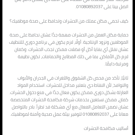
اتصل بينا على 01080892037.
كيف تحمي مكان عملك من الحشرات وتحافظ على صحة موظفيك؟
حماية مكان العمل من الحشرات مهمة جدًا عشان نحافظ على صحة
الموظفين ونزود الإنتاجية. أولًا، لازم يكون في برنامج دوري للتنظيف
عشان نقلل أي بقايا أكل أو فضلات ممكن تجذب الحشرات. وكمان
لازم كل الأماكن، بما في ذلك المطابخ والحمامات، تكون نظيفة
ومرتبة دايمًا.
ثانيًا، تأكد من فحص كل الشقوق والثغرات في الجدران والأبواب
والنوافذ، لأن النقاط دي بتعتبر مداخل للحشرات. استخدام المواد
العازلة بشكل دوري ممكن يكون فعال جدًا في منع دخول الحشرات.
كمان، ممكن نستعين بخدمات شركة مكافحة الحشرات المتخصصة
عشان نضمن التعامل الفعال مع أي مشكلة قد تطرأ. بادر بالتواصل
معانا على 01080892037 لتوفير بيئة عمل صحية وآمنة لموظفيك.
أساليب مكافحة الحشرات