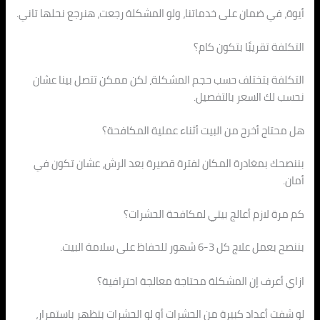
أيوة، في ضمان على خدماتنا، ولو المشكلة رجعت، هنرجع نحلها تاني.
التكلفة تقريبًا بتكون كام؟
التكلفة بتختلف حسب حجم المشكلة، لكن ممكن تتصل بينا عشان
نحسب لك السعر بالتفصيل.
هل محتاج أخرج من البيت أثناء عملية المكافحة؟
بننصحك بمغادرة المكان لفترة قصيرة بعد الرش، عشان تكون في
أمان.
كم مرة لازم أعالج بيتي لمكافحة الحشرات؟
بننصح بعمل علاج كل 3-6 شهور للحفاظ على سلامة البيت.
ازاي أعرف إن المشكلة محتاجة معالجة احترافية؟
لو شفت أعداد كبيرة من الحشرات أو لو الحشرات بتظهر باستمرار،