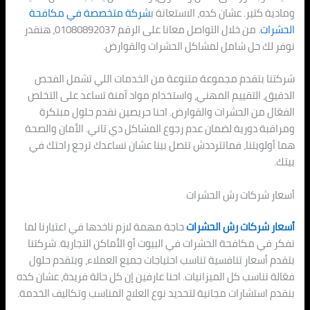
ومادية كتير. عشان كده، الاستعانة ب
شركة متخصصة في مكافحة
الحشرات
. من خلال التواصل معانا على الرقم 01080892037، هنقدر
نوفر لك حل شامل لمشاكل الحشرات والقوارض.
شركتنا بتقدم مجموعة متنوعة من الخدمات اللي تشمل الفحص
الدقيق، التقييم المهني، واستخدام مواد آمنة تساعد على التخلص
الفعّال من الحشرات والقوارض. احنا حريصين نقدم حلول مبتكرة
ومراقبة دورية لضمان عدم رجوع المشاكل دي تاني. الأمان والصحة
هما أولويتنا، فماتترددش تتصل بينا عشان نساعدك ترجع راحتك في
بيتك.
أسعار شركات رش الحشرات
أسعار شركات رش الحشرات
حاجة مهمة لازم ناخدها في اعتبارنا لما
نفكر في مكافحة الحشرات في البيوت أو الأماكن التجارية. شركتنا
بتقدم أسعار تنافسية تناسب احتياجات جميع العملاء، وبتقدم حلول
فعّالة تناسب كل الميزانيات. احنا عارفين إن كل حالة فريدة، عشان كده
بنقدم استشارات مجانية لتحديد نوع العلاج المناسب وتكاليف الخدمة.