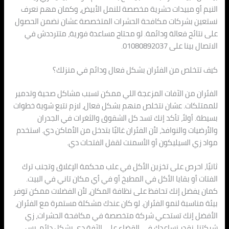
النيم أو مبيدات حشرية مخصصة للنمل الأبيض، وكمان مهم نعرف
نستعين بشركات مكافحة الحشرات المتخصصة عشان نضمن الحصول
على نتائج فعالة ودائمة. لو محتاج مساعدة فورية، متترددش في
الاتصال بينا على 01080892037.
كيف تتخلص من الفئران بشكل فعال ودائم في منزلك؟
الفئران من الآفات المزعجة اللي ممكن تسبب مشاكل صحية وتدمير
للممتلكات. عشان نتخلص منهم بشكل فعال، لازم نتبع شوية خطوات
بسيطة. أولاً، تأكد إنك تسد كل الشقوق والثغرات في الجدران
والأرضيات والنوافذ، لأن الفئران غالبًا بتدخل من الأماكن دي. استخدم
مواد زي السيليكون أو الأسمنت لقفل الفتحات دي.
ثانيًا، احرص على تخزين الأكل في علب محكمة الإغلاق وتجنب ترك
الفتات أو بقايا الأكل في المطبخ أو في أي مكان تاني في البيت.
كمان يفضل إنك تحافظ على نظافة المكان، لأن الفضلات ممكن توفر
بيئة مناسبة لنمو الفئران. لو كان عندك مشكلة مستمرة مع الفئران،
الأفضل إنك تستدعي شركة متخصصة في مكافحة الحشرات، زي
شركتنا. نقدر نساعدك في القضاء على الآفة دي بشكل دائم، بس