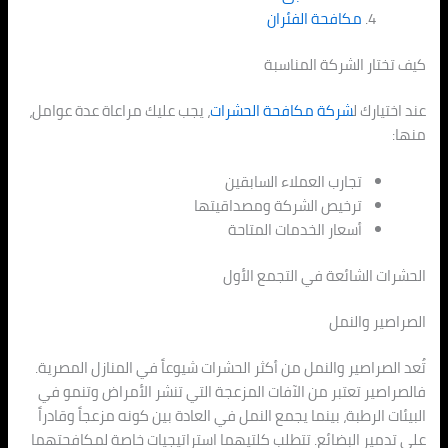
مكافحة الفئران
كيف تختار الشركة المناسبة
عند اختيارك ل
شركة مكافحة الحشرات
، يجب عليك مراعاة عدة عوامل،
منها:
تجارب العملاء السابقين
ترخيص الشركة ومصداقيتها
أسعار الخدمات المتاحة
الحشرات الشائعة في التجمع الأول
الصراصير والنمل
تُعد الصراصير والنمل من أكثر الحشرات شيوعاً في المنازل المصرية.
فالصراصير تعتبر من الآفات المزعجة التي تنشر الأمراض وتنمو في
البيئات الرطبة، بينما يجمع النمل في العادة بين كونه مزعجاً وقادراً
على تدمير البضائع. تتطلب كلتيهما استراتيجيات خاصة لمكافحتهما