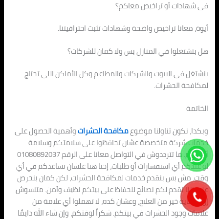
في شهادات أو تراخيص معاكم؟
أيوة، معانا تراخيص واضحة وشهادات تثبت احترافيتنا.
هل بتشتغلوا في المنازل بس ولا كمان للشركات؟
بنشتغل في البيوت والشركات والمطاعم وكل الأماكن اللي تحتاج
لمكافحة الحشرات.
الخاتمة
وبكدا، نكون تناولنا موضوع
مكافحة الحشرات
وأهمية الحصول على
خدمات شركة متخصصة عشان تحافظوا على سلامتكم وسلامة
أولادكم. ما تترددوش في التواصل معانا على الرقم 01080892037
لو عندكم أي استفسارات أو طلبات، إحنا هنا علشان نساعدكم في أي
وقت. مش بس بنقدم خدمات لمكافحة الحشرات، لكن كمان بنحرص
على إننا نقدم لكم نصائح للحفاظ على بيتكم نظيف وآمن. متنسوش
إن الوقاية خير من العلاج، وعشان كده، لا تهملوا أي علامة من
علامات وجود الحشرات في بيتكم. شكراً لوقتكم، وإن شاء الله دايمًا