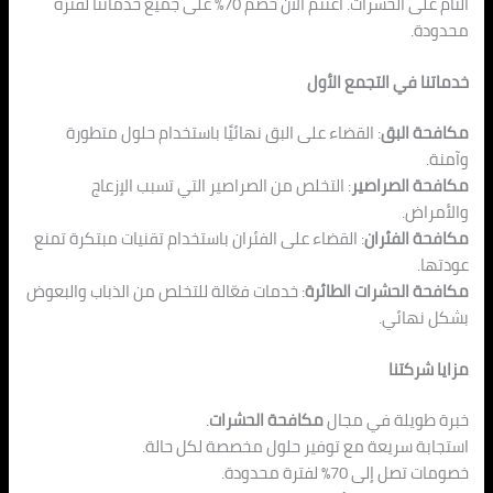
التام على الحشرات. اغتنم الآن خصم 70% على جميع خدماتنا لفترة
محدودة.
خدماتنا في التجمع الأول
مكافحة البق
: القضاء على البق نهائيًا باستخدام حلول متطورة
وآمنة.
مكافحة الصراصير
: التخلص من الصراصير التي تسبب الإزعاج
والأمراض.
مكافحة الفئران
: القضاء على الفئران باستخدام تقنيات مبتكرة تمنع
عودتها.
مكافحة الحشرات الطائرة
: خدمات فعّالة للتخلص من الذباب والبعوض
بشكل نهائي.
مزايا شركتنا
خبرة طويلة في مجال
مكافحة الحشرات
.
استجابة سريعة مع توفير حلول مخصصة لكل حالة.
خصومات تصل إلى 70% لفترة محدودة.