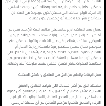
العناكب من الزوار المزعجين اللي ميفضلش وجودهم في البيوت، لكن
ممكن نتعامل معاهم بطريقة آمنة وفعّالة. أول حاجة نعملها هي
إننا نعرف أنواع العناكب اللي ممكن تكون موجودة في البيت، لأن
فيه أنواع مش ضارة وفيه أنواع ممكن تكون خطيرة.
عشان نبعد العناكب، لازم نحافظ على نظافة البيت، لأن كده نقلل من
أماكن الاختباء. ينصح بتنظيف الزوايا والسقف بانتظام والتخلص من
الفوضى. استخدام شباك واقي على الشبابيك والأبواب ممكن يمنع
دخولهم. كمان ممكن نستخدم زيوت طبيعية زي زيت النعناع أو
اللافندر كطارد للعناكب؛ نخلطها مع الميه ونرشها في الأماكن اللي
ممكن يتواجدوا فيها. لو المشكلة زادت، ممكن نلجأ لمتخصصين في
مكافحة الحشرات عشان نضمن التخلص منهم بطريقة آمنة وفعّالة.
سبل الوقاية والعلاج من البق في الفنادق والشقق السكنية
مشكلة البق من أكبر التحديات اللي بتواجه الفنادق والشقق
السكنية، عشان كده لازم نأخذ سبل فعّالة للوقاية والعلاج. أول خطوة
نحطها في الاعتبار هي الفحص المنتظم للأسرّة والوسائد، لأن لازم
النزلاء والفنادق يتأكدوا من خلو الأماكن من أي علامات تدل على