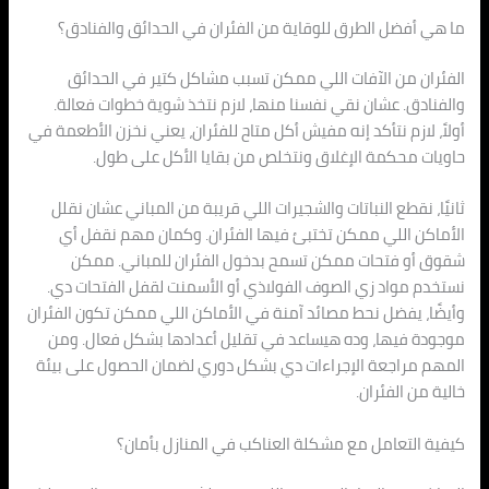
ما هي أفضل الطرق للوقاية من الفئران في الحدائق والفنادق؟
الفئران من الآفات اللي ممكن تسبب مشاكل كتير في الحدائق
والفنادق. عشان نقي نفسنا منها، لازم نتخذ شوية خطوات فعالة.
أولاً، لازم نتأكد إنه مفيش أكل متاح للفئران، يعني نخزن الأطعمة في
حاويات محكمة الإغلاق ونتخلص من بقايا الأكل على طول.
ثانيًا، نقطع النباتات والشجيرات اللي قريبة من المباني عشان نقلل
الأماكن اللي ممكن تختبئ فيها الفئران. وكمان مهم نقفل أي
شقوق أو فتحات ممكن تسمح بدخول الفئران للمباني. ممكن
نستخدم مواد زي الصوف الفولاذي أو الأسمنت لقفل الفتحات دي.
وأيضًا، يفضل نحط مصائد آمنة في الأماكن اللي ممكن تكون الفئران
موجودة فيها، وده هيساعد في تقليل أعدادها بشكل فعال. ومن
المهم مراجعة الإجراءات دي بشكل دوري لضمان الحصول على بيئة
خالية من الفئران.
كيفية التعامل مع مشكلة العناكب في المنازل بأمان؟