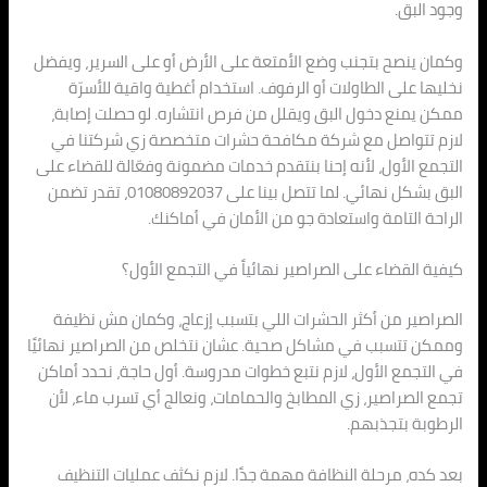
وجود البق.
وكمان ينصح بتجنب وضع الأمتعة على الأرض أو على السرير، ويفضل
نخليها على الطاولات أو الرفوف. استخدام أغطية واقية للأسرّة
ممكن يمنع دخول البق ويقلل من فرص انتشاره. لو حصلت إصابة،
لازم تتواصل مع شركة مكافحة حشرات متخصصة زي شركتنا في
التجمع الأول، لأنه إحنا بنتقدم خدمات مضمونة وفعّالة للقضاء على
البق بشكل نهائي. لما تتصل بينا على 01080892037، تقدر تضمن
الراحة التامة واستعادة جو من الأمان في أماكنك.
كيفية القضاء على الصراصير نهائياً في التجمع الأول؟
الصراصير من أكثر الحشرات اللي بتسبب إزعاج، وكمان مش نظيفة
وممكن تتسبب في مشاكل صحية. عشان نتخلص من الصراصير نهائيًا
في التجمع الأول، لازم نتبع خطوات مدروسة. أول حاجة، نحدد أماكن
تجمع الصراصير، زي المطابخ والحمامات، ونعالج أي تسرب ماء، لأن
الرطوبة بتجذبهم.
بعد كده، مرحلة النظافة مهمة جدًا. لازم نكثف عمليات التنظيف