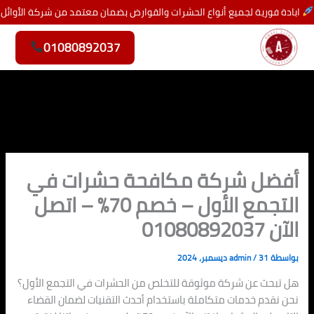
خطي
ابادة فورية لجميع أنواع الحشرات والقوارض بضمان معتمد من شركة الأوائل
لى
لمحتوى
01080892037
أفضل شركة مكافحة حشرات في
التجمع الأول – خصم 70% – اتصل
الآن 01080892037
بواسطة
31 ديسمبر، 2024
/
admin
هل تبحث عن شركة موثوقة للتخلص من الحشرات في التجمع الأول؟
نحن نقدم خدمات متكاملة باستخدام أحدث التقنيات لضمان القضاء