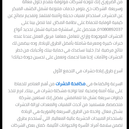
من الضروري إنك تتوجه لشركات موثوقة بتقدم حلول فعالة
وسريعة. الشركات دي بتوفر خدمات متنوعة تشمل الكشف المبكر
عن الحشرات، استخدام تقنيات حديثة وآمنة لقتلها، وتقديم نصائح عن
كيفية الوقاية للحفاظ على نظافة المكان. لما تتصل بينا على
01080892037، هتحصل على استشارة مجانية تشمل تحديد أنواع
الحشرات الموجودة وإزاي تتعامل معاها. فريق العمل عندنا عنده
خبرات كبيرة ومعرفة شاملة بأفضل الطرق للإبادة، وده بيضمن لك
نتائج مرضية. لذا، خلينا نساعدك في حماية بيتك وأحبابك من خطر
الحشرات والآفات. إحنا هنا لدعمك ونعمل على تحسين جودة حياتك!
أسرع طرق إبادة حشرات في التجمع الأول
السرعة والكفاءة في
مكافحة الحشرات
من أهم العناصر للحفاظ
على بيئة آمنة وصحية. لما تواجه مشكلة حشرات في بيتك، لازم تتخذ
خطوات سريعة عشان ما تتفاقمش. بفضل إنك تستعين بشركة
متخصصة، هتستفيد من أحدث التقنيات والمعدات لإزالة الحشرات
بشكل فعال. واحدة من الطرق السريعة والفورية هي الإبادة
باستخدام المبيدات الحشرية عالية الفعالية، اللي تُستخدم بطرق
تضمن سلامة أفراد الأسرة والحيوانات الأليفة. كمان بعض الشركات