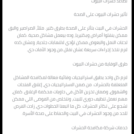
تصاعد حشرات البيوت
تأثير حشرات البيوت على الصحة
الحشرات في البيت بتأثر على الصحة بطرق كتير. مثلاً، الصراصير والبق
ممكن ينقلوا أمراض وبكتيريا، وده بيعمل مشاكل صحية. كمان
لدغات النمل والبعوض ممكن تؤدي لالتهابات جلدية، وعشان كده
لازم نتخذ إجراءات سريعة عشان نقلل من وجود الآفات دي.
طرق الوقاية من حشرات البيوت
لازم كل واحد يطبق استراتيجيات وقائية فعالة لمكافحة المشاكل
المتعلقة بالحشرات. من ضمن الاستراتيجيات دي، إغلاق الفتحات
والشقوق، وضمان تخزين الأكل في حاويات محكمة الإغلاق. كمان،
مهم نعمل تنظيف دوري للبيت، ونتخلص من الفوضى اللي ممكن
تشجع على تكاثر الحشرات. كل ما اتبعنا الخطوات دي، زادت الفرص
للحد من وجود الحشرات في البيت والحفاظ على صحة الأسرة.
خدمات شركة مكافحة الحشرات