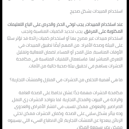
استخدام المبيدات بشكل صحيح
عند استخدام المبيدات، يجب توخي الحذر والحرص على اتباع التعليمات
المكتوبة على المرفق.
يجب تحديد الكميات المناسبة وتجنب
استخدام مبيدات غير مصرح بها أو استخدام كميات زائدة قد تؤثر سلبًا
على البيئة وصحة الأفراد. من المهم أيضًا تطبيق المبيدات في
الأوقات المناسبة، مثل الفجر أو المساء، لضمان الفعالية وتقليل
التعرض المباشر لها. فاستعمال التقنيات المناسبة في مكافحة
الحشرات يساهم في تحقيق بيئة صحية خالية من الآفات.
ما هي أهمية التخلص من الحشرات في المنازل والمنشآت التجارية؟
مكافحة الحشرات مهمة جدًا عشان نحافظ على الصحة العامة
والراحة في البيوت والمحال التجارية. لما بتواجد الحشرات زي النمل،
الصراصير، والبعوض، ممكن تتسبب في انتشار الأمراض والعدوى،
وده بيأثر بشكل سلبي على الصحة. وكمان، الحشرات ممكن تخلي
الزبائن يبعدوا عن المنشآت التجارية، لأن الانطباع السيء اللي بيسيبوه
ممكن يضر بسمعة المكان.