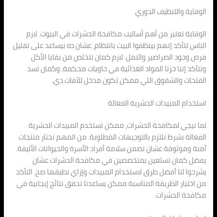
الوقاية والتنظيف الدوري
الوقاية تعتبر من أهم أساليب مكافحة الحشرات في البيوت. لازم
الناس تتأكد إنهم بينظفوا البيت بانتظام، عشان ده بيساعد على تقليل
فرص وجود الصراصير والنمل. لازم كمان نتخلص من بقايا الأكل
ونتأكد إننا خزنا المواد الغذائية في حاويات محكمة، وكمان نسد
الفتحات والشقوق اللي ممكن تكون مدخل للآفات دي.
استخدام المبيدات الحشرية الفعالة
لما نيجي لمكافحة الحشرات، ممكن نستخدم المبيدات الحشرية
الفعالة بشرط نلتزم بالتوجيهات المطلوبة. من المهم نختار منتجات
آمنة وموثوقة عشان نضمن سلامة أفراد الأسرة والحيوانات الأليفة.
يفضل كمان نستعين بمتخصصين في مكافحة الحشرات عشان
يشرحوا لنا أفضل طرق لاستخدام المبيدات وإزاي نطبقها صح. التأكد
من اختيار الطريقة المناسبة ممكن يساعدنا نحقق نتائج إيجابية في
مكافحة الحشرات.