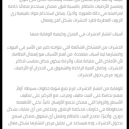
ونمسح الأرضيات بانتظام. بالنسبة للبق، ممكن نستخدم مصائد خاصة
لمراقبته في حالة ظهوره. وأخيرًا، يفضل استخدام مواد طبيعية زي
الزيوت العطرية لطرد الحشرات بشكل آمن وفعال.
أسباب انتشار الحشرات في المنزل وكيفية الوقاية منها
الحشرات من المشاكل الشائعة اللي بتواجه كتير من الأسر في البيوت،
وانتشارها ليه أسباب متعددة. من أهم الأسباب هو إهمال النظافة،
لأن الأماكن اللي مليانة فتات وأترابة بيكون مكان مناسب لتكاثر
الحشرات. وكمان المية الراكدة والشقوق في الجدران أو الأرضيات
بتزود فرص دخول الحشرات.
للوقاية من انتشار الحشرات، لازم نتبع شوية خطوات بسيطة. أولاً،
مهم نحافظ على البيت نظيف ومرتب، مع التركيز على تنظيف
الأسطح والزوايا اللي ممكن تجمع الأوساخ. ثانياً، نخلي الأطعمة
محطوطة في حاويات محكمة الإغلاق، ونتخلص من أي نفايات بشكل
دوري. وأخيرًا، نصحح البيت بانتظام ونقفل أي شقوق ممكن تسمح
بدخول الحشرات، وده هيساعد في تقليل فرص انتشارها بشكل فعال.