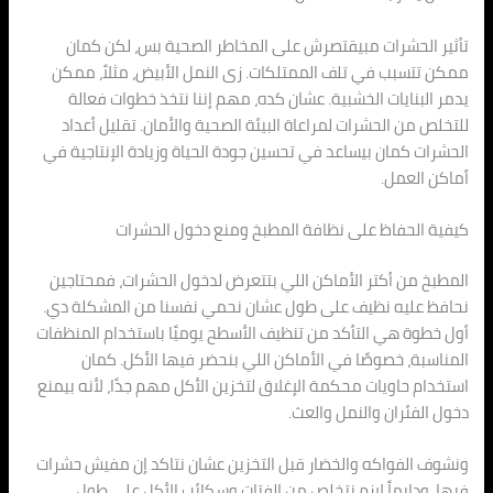
تأثير الحشرات مبيقتصرش على المخاطر الصحية بس، لكن كمان
ممكن تتسبب في تلف الممتلكات. زى النمل الأبيض، مثلاً، ممكن
يدمر البنايات الخشبية. عشان كده، مهم إننا نتخذ خطوات فعالة
للتخلص من الحشرات لمراعاة البيئة الصحية والأمان. تقليل أعداد
الحشرات كمان بيساعد في تحسين جودة الحياة وزيادة الإنتاجية في
أماكن العمل.
كيفية الحفاظ على نظافة المطبخ ومنع دخول الحشرات
المطبخ من أكتر الأماكن اللي بتتعرض لدخول الحشرات، فمحتاجين
نحافظ عليه نظيف على طول عشان نحمي نفسنا من المشكلة دي.
أول خطوة هي التأكد من تنظيف الأسطح يوميًا باستخدام المنظفات
المناسبة، خصوصًا في الأماكن اللي بنحضر فيها الأكل. كمان
استخدام حاويات محكمة الإغلاق لتخزين الأكل مهم جدًا، لأنه بيمنع
دخول الفئران والنمل والعث.
ونشوف الفواكه والخضار قبل التخزين عشان نتاكد إن مفيش حشرات
فيها. ودايماً لازم نتخلص من الفتات وسكائب الأكل على طول،