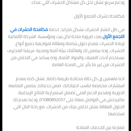
ودعم سريع عشان تحل كل مشاكل الحشرات اللي عندك.
مكافحة حشرات التجمع الأول
في ظل انتشار الحشرات بشكل متزايد، خدمة
مكافحة الحشرات في
التجمع الأول
بقت ضرورة ملحة لكل بيت ومؤسسة. الشركة الألمانية
لإبادة الحشرات بتقدم حلول شاملة وفعّالة لمواجهة جميع أنواع
الحشرات، وده بيضمن لك ولعائلتك بيئة آمنة وصحية. فريقنا المحترف
بيستخدم أحدث التقنيات والمواد الآمنة، وده يساعد في التخلص من
الحشرات من غير ما يأثر على الصحة العامة.
احنا فاهمين إن كل حالة محتاجة طريقة خاصة، عشان كده بنقدم
استشارات مخصصة تناسب احتياجاتك. ضمن خدماتنا، بنضمن المتابعة
الدورية وتقديم الدعم الفني لضمان استمرارية النتائج الإيجابية.
ماتترددش في التواصل معانا على 01080892037، ودعنا نقدم لك
الحلول الفعّالة عشان تخلص بيتك من الحشرات، مع راحة البال اللي
تستحقها.
مقارنة بين الخدمات المتاحة