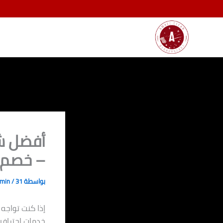
خطي
لى
لمحتوى
أفضل ش
– خصم 70% – اتصل الآن 080892037
بواسطة
31 ديسمبر، 2024
/
dmin
إذا كنت تواجه
خدمات احترافي