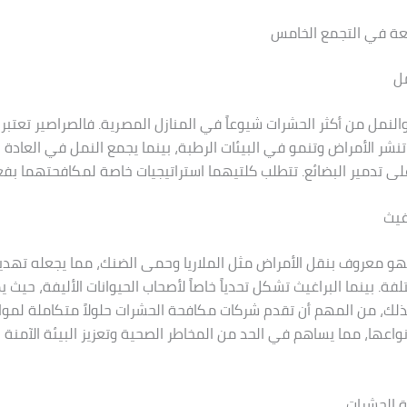
عة في التجمع الخامس
مل
والنمل من أكثر الحشرات شيوعاً في المنازل المصرية. فالصراصير تعتبر 
نشر الأمراض وتنمو في البيئات الرطبة، بينما يجمع النمل في العادة 
 على تدمير البضائع. تتطلب كلتيهما استراتيجيات خاصة لمكافحتهما بفعا
غيث
هو معروف بنقل الأمراض مثل الملاريا وحمى الضنك، مما يجعله تهديدا
فة. بينما البراغيث تشكل تحدياً خاصاً لأصحاب الحيوانات الأليفة، حيث
 لذلك، من المهم أن تقدم شركات مكافحة الحشرات حلولاً متكاملة لم
نواعها، مما يساهم في الحد من المخاطر الصحية وتعزيز البيئة الآمنة 
 الحشرات