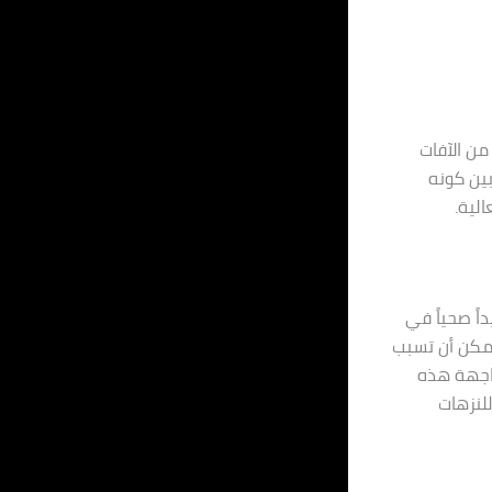
من الآفات
بين كونه
لية.
ً صحياً في
 يمكن أن تسبب
واجهة هذه
للنزهات