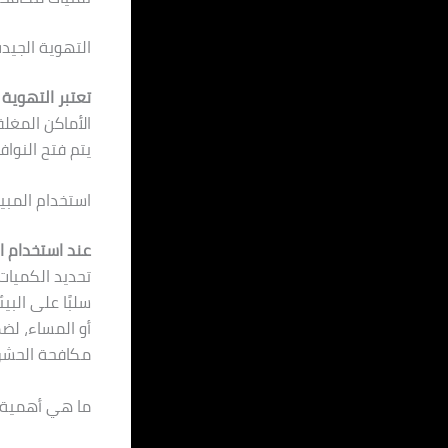
التهوية الجيد
تعتبر التهوية 
الأماكن المغلق
يتم فتح النوا
استخدام المب
عند استخدام ا
تحديد الكميات
سلبًا على البي
أو المساء، لض
مكافحة الحشرا
ما هي أهمية ا