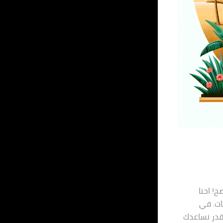
ح! احنا
ات. في
قدر نساعدك