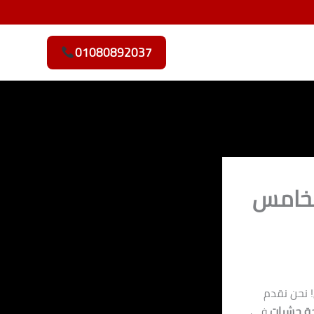
01080892037
لخامس
! نحن نقدم
ة حشرات
في