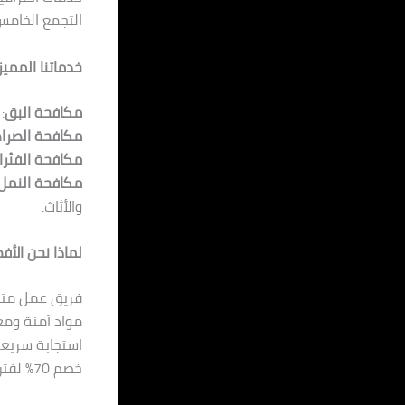
التجمع الخامس، ونوف
خدماتنا الممي
مكافحة البق
:
مكافحة الصرا
مكافحة الفئرا
مكافحة النمل 
والأثاث.
لماذا نحن الأف
فريق عمل مت
مواد آمنة ومع
استجابة سريعة
خصم 70% لفترة محدودة لتقديم أفضل قيمة مقابل المال.