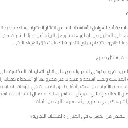
ة
الجيدة أحد العوامل الأساسية للحد من انتشار الحشرات.
يساعد تجديد ا
ة على التقليل من الرطوبة، مما يجعل البيئة أقل جذبًا للحشرات. من ا
فذ بانتظام واستخدام مراوح التهوية لضمان تدفق الهواء النقي.
يدات بشكل صحيح
لمبيدات، يجب توخي الحذر والحرص على اتباع التعليمات المكتوبة على
 المناسبة وتجنب استخدام مبيدات غير مصرح بها أو استخدام كميات زائ
ئة وصحة الأفراد. من المهم أيضًا تطبيق المبيدات في الأوقات المناسبة
مان الفعالية وتقليل التعرض المباشر لها. فاستعمال التقنيات المناس
ت يساهم في تحقيق بيئة صحية خالية من الآفات.
لتخلص من الحشرات في المنازل والمنشآت التجارية؟