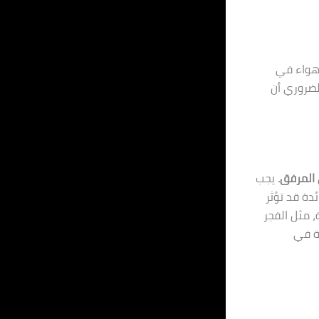
لهواء في
لضروري أن
 المرفق.
يجب
دة قد تؤثر
، مثل الفجر
بة في