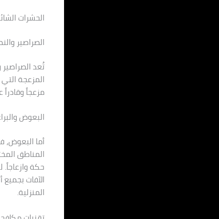
الحشرات الشائ
الصراصير والن
تُعد الصراصير 
المزعجة التي ت
مزعجاً وقادراً
البعوض والبرا
أما البعوض، ف
المناطق المختل
حكة وازعاجاً.
الآفات بجميع أ
المنزلية.
تقنيات مكافحة