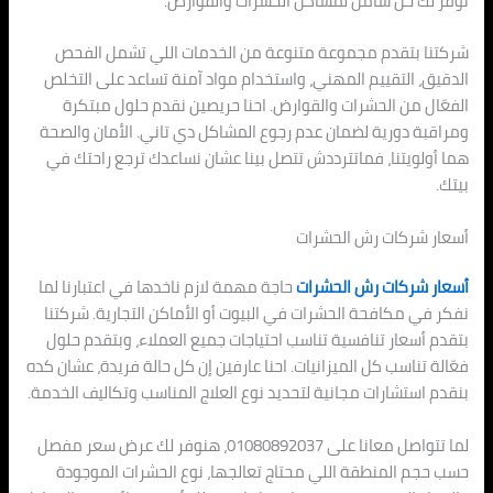
نوفر لك حل شامل لمشاكل الحشرات والقوارض.
شركتنا بتقدم مجموعة متنوعة من الخدمات اللي تشمل الفحص
الدقيق، التقييم المهني، واستخدام مواد آمنة تساعد على التخلص
الفعّال من الحشرات والقوارض. احنا حريصين نقدم حلول مبتكرة
ومراقبة دورية لضمان عدم رجوع المشاكل دي تاني. الأمان والصحة
هما أولويتنا، فماتترددش تتصل بينا عشان نساعدك ترجع راحتك في
بيتك.
أسعار شركات رش الحشرات
أسعار شركات رش الحشرات
حاجة مهمة لازم ناخدها في اعتبارنا لما
نفكر في مكافحة الحشرات في البيوت أو الأماكن التجارية. شركتنا
بتقدم أسعار تنافسية تناسب احتياجات جميع العملاء، وبتقدم حلول
فعّالة تناسب كل الميزانيات. احنا عارفين إن كل حالة فريدة، عشان كده
بنقدم استشارات مجانية لتحديد نوع العلاج المناسب وتكاليف الخدمة.
لما تتواصل معانا على 01080892037، هنوفر لك عرض سعر مفصل
حسب حجم المنطقة اللي محتاج تعالجها، نوع الحشرات الموجودة