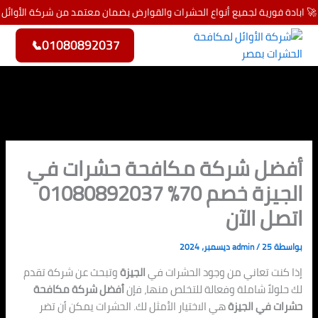
خطي
🚀 ابادة فورية لجميع أنواع الحشرات والقوارض بضمان معتمد من شركة الأوائل
لى
لمحتوى
📞
01080892037
أفضل شركة مكافحة حشرات في
الجيزة خصم 70% 01080892037
اتصل الآن
بواسطة
25 ديسمبر، 2024
/
admin
إذا كنت تعاني من وجود الحشرات في
الجيزة
وتبحث عن شركة تقدم
لك حلولاً شاملة وفعالة للتخلص منها، فإن
أفضل شركة مكافحة
حشرات في الجيزة
هي الاختيار الأمثل لك. الحشرات يمكن أن تضر