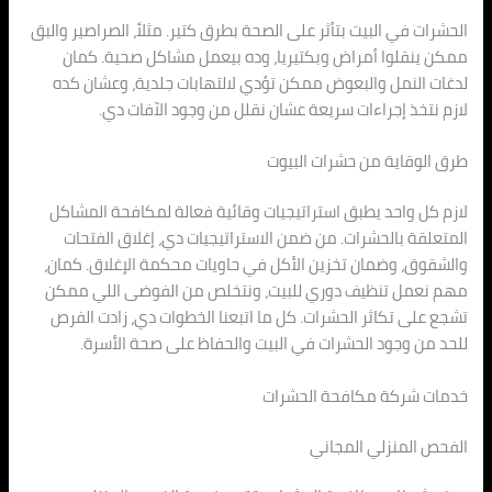
الحشرات في البيت بتأثر على الصحة بطرق كتير. مثلاً، الصراصير والبق
ممكن ينقلوا أمراض وبكتيريا، وده بيعمل مشاكل صحية. كمان
لدغات النمل والبعوض ممكن تؤدي لالتهابات جلدية، وعشان كده
لازم نتخذ إجراءات سريعة عشان نقلل من وجود الآفات دي.
طرق الوقاية من حشرات البيوت
لازم كل واحد يطبق استراتيجيات وقائية فعالة لمكافحة المشاكل
المتعلقة بالحشرات. من ضمن الاستراتيجيات دي، إغلاق الفتحات
والشقوق، وضمان تخزين الأكل في حاويات محكمة الإغلاق. كمان،
مهم نعمل تنظيف دوري للبيت، ونتخلص من الفوضى اللي ممكن
تشجع على تكاثر الحشرات. كل ما اتبعنا الخطوات دي، زادت الفرص
للحد من وجود الحشرات في البيت والحفاظ على صحة الأسرة.
خدمات شركة مكافحة الحشرات
الفحص المنزلي المجاني