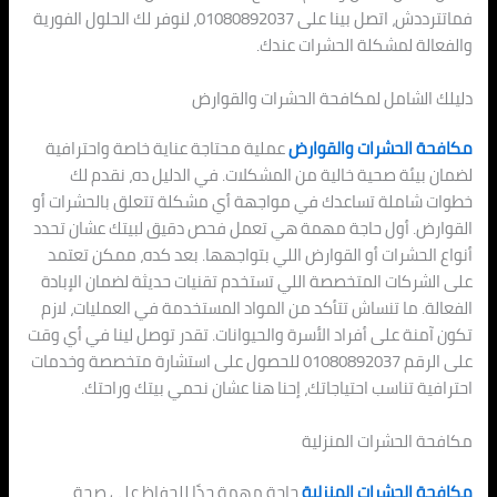
فماتترددش، اتصل بينا على 01080892037، لنوفر لك الحلول الفورية
والفعالة لمشكلة الحشرات عندك.
دليلك الشامل لمكافحة الحشرات والقوارض
مكافحة الحشرات والقوارض
عملية محتاجة عناية خاصة واحترافية
لضمان بيئة صحية خالية من المشكلات. في الدليل ده، نقدم لك
خطوات شاملة تساعدك في مواجهة أي مشكلة تتعلق بالحشرات أو
القوارض. أول حاجة مهمة هي تعمل فحص دقيق لبيتك عشان تحدد
أنواع الحشرات أو القوارض اللي بتواجهها. بعد كده، ممكن تعتمد
على الشركات المتخصصة اللي تستخدم تقنيات حديثة لضمان الإبادة
الفعالة. ما تنساش تتأكد من المواد المستخدمة في العمليات، لازم
تكون آمنة على أفراد الأسرة والحيوانات. تقدر توصل لينا في أي وقت
على الرقم 01080892037 للحصول على استشارة متخصصة وخدمات
احترافية تناسب احتياجاتك، إحنا هنا عشان نحمي بيتك وراحتك.
مكافحة الحشرات المنزلية
مكافحة الحشرات المنزلية
حاجة مهمة جدًا للحفاظ على صحة