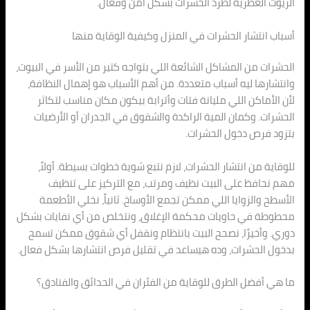
الزيوت العطرية لطرد الحشرات بشكل آمن وفعال.
أسباب انتشار الحشرات في المنزل وكيفية الوقاية منها
الحشرات من المشاكل الشائعة اللي بتواجه كتير من الأسر في البيوت،
وانتشارها ليه أسباب متعددة. من أهم الأسباب هو إهمال النظافة،
لأن الأماكن اللي مليانة فتات وأترابة بيكون مكان مناسب لتكاثر
الحشرات. وكمان المية الراكدة والشقوق في الجدران أو الأرضيات
بتزود فرص دخول الحشرات.
للوقاية من انتشار الحشرات، لازم نتبع شوية خطوات بسيطة. أولاً،
مهم نحافظ على البيت نظيف ومرتب، مع التركيز على تنظيف
الأسطح والزوايا اللي ممكن تجمع الأوساخ. ثانياً، نخلي الأطعمة
محطوطة في حاويات محكمة الإغلاق، ونتخلص من أي نفايات بشكل
دوري. وأخيرًا، نصحح البيت بانتظام ونقفل أي شقوق ممكن تسمح
بدخول الحشرات، وده هيساعد في تقليل فرص انتشارها بشكل فعال.
ما هي أفضل الطرق للوقاية من الفئران في الحدائق والفنادق؟