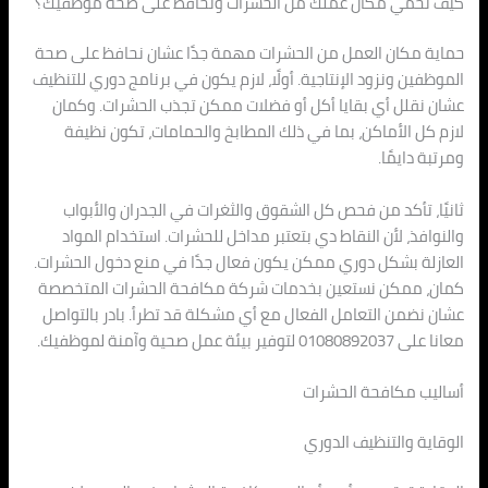
كيف تحمي مكان عملك من الحشرات وتحافظ على صحة موظفيك؟
حماية مكان العمل من الحشرات مهمة جدًا عشان نحافظ على صحة
الموظفين ونزود الإنتاجية. أولًا، لازم يكون في برنامج دوري للتنظيف
عشان نقلل أي بقايا أكل أو فضلات ممكن تجذب الحشرات. وكمان
لازم كل الأماكن، بما في ذلك المطابخ والحمامات، تكون نظيفة
ومرتبة دايمًا.
ثانيًا، تأكد من فحص كل الشقوق والثغرات في الجدران والأبواب
والنوافذ، لأن النقاط دي بتعتبر مداخل للحشرات. استخدام المواد
العازلة بشكل دوري ممكن يكون فعال جدًا في منع دخول الحشرات.
كمان، ممكن نستعين بخدمات شركة مكافحة الحشرات المتخصصة
عشان نضمن التعامل الفعال مع أي مشكلة قد تطرأ. بادر بالتواصل
معانا على 01080892037 لتوفير بيئة عمل صحية وآمنة لموظفيك.
أساليب مكافحة الحشرات
الوقاية والتنظيف الدوري