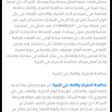
ممكن تعتمد عليها لضمان سلامة بيتك وصحتك. الشركات دي عندها
خبرة كبيرة في تقديم خدمات مكافحة الحشرات والآفات بكفاءة
وفاعلية. هي بتستخدم أحدث التقنيات والأساليب للقضاء على كل
أنواع الحشرات من غير ما تأثر على البيئة أو صحة سكان البيت. من
خلال اتصالك بينا على 01080892037، تقدر تحصل على استشارة
مجانية وفحص منزلي يساعدك تعرف المشكلة بدقة وتحدد الحلول
المناسبة. الشركات دي مهتمة بزيادة الوعي عند العملاء بأهمية
الوقاية من الحشرات، وبتقدم ضمانات على خدماتها، وده يعكس
الثقة في كفاءة العلاج. هتشوف نتائج واضحة في فترة قصيرة،
وكده هتحس براحة واطمئنان في بيتك. استثمر في سلامتك وصحتك
واختار أفضل شركات مكافحة الحشرات في الجيزة.
مكافحة الحشرات والآفات في الجيزة
مكافحة الحشرات والآفات في الجيزة
أمر مهم لضمان بيئة صحية
وآمنة للبيوت والمكاتب. مع زيادة أنواع الحشرات والآفات، بقى من
الضروري إنك تتوجه لشركات موثوقة بتقدم حلول فعالة وسريعة.
الشركات دي بتوفر خدمات متنوعة تشمل الكشف المبكر عن
الحشرات، استخدام تقنيات حديثة وآمنة لقتلها، وتقديم نصائح عن