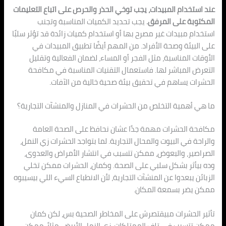
عند استخدام المبيدات، يجب توخي الحذر والحرص على اتباع التعليمات
المكتوبة على المرفق.
يجب تحديد الكميات المناسبة وتجنب
استخدام مبيدات غير مصرح بها أو استخدام كميات زائدة قد تؤثر سلبًا
على البيئة وصحة الأفراد. من المهم أيضًا تطبيق المبيدات في
الأوقات المناسبة، مثل الفجر أو المساء، لضمان الفعالية وتقليل
التعرض المباشر لها. فاستعمال التقنيات المناسبة في مكافحة
الحشرات يساهم في تحقيق بيئة صحية خالية من الآفات.
ما هي أهمية التخلص من الحشرات في المنازل والمنشآت التجارية؟
مكافحة الحشرات مهمة جدًا عشان نحافظ على الصحة العامة
والراحة في البيوت والمحال التجارية. لما بتواجد الحشرات زي النمل،
الصراصير، والبعوض، ممكن تتسبب في انتشار الأمراض والعدوى،
وده بيأثر بشكل سلبي على الصحة. وكمان، الحشرات ممكن تخلي
الزبائن يبعدوا عن المنشآت التجارية، لأن الانطباع السيء اللي بيسيبوه
ممكن يضر بسمعة المكان.
تأثير الحشرات مبيقتصرش على المخاطر الصحية بس، لكن كمان
ممكن تتسبب في تلف الممتلكات. زى النمل الأبيض، مثلاً، ممكن