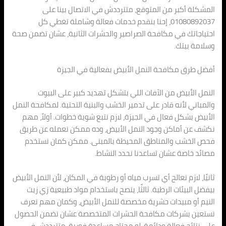
المشكلة أكبر من المتوقع، متترددش في الاتصال بينا على
01080892037، إحنا بنقدم خدمات فعالة وشاملة تغطي كل
احتياجاتك في مكافحة الصراصير والحشرات الثانية، عشان تضمن صحة
وسلامة بيتك.
أفضل طرق مكافحة النمل الأبيض بفعالية في الجيزة
النمل الأبيض من الآفات اللي بتشكل تهديد كبير على البيوت
والمباني لأنه قادر على تدمير الخشب والبنية التحتية. لمكافحة النمل
الأبيض بشكل فعال في الجيزة، لازم نتبع شوية خطوات. أولاً، مهم
نكشف عن أماكن وجود النمل الأبيض، وده ممكن نعمله عن طريق
فحص الخشب والمناطق المحيطة بالمبنى. ممكن كمان نستخدم
مصائد خاصة عشان تساعدنا نحدد النشاط.
ثانيًا، لازم نعالج أي تسرب مياه أو رطوبة في المكان، لأن النمل الأبيض
بيفضل البيئات الرطبة. ثالثًا، ينصح باستخدام مواد طبيعية زي زيت
النيم أو مبيدات حشرية مخصصة للنمل الأبيض، وكمان مهم نعرف
نستعين بشركات مكافحة الحشرات المتخصصة عشان نضمن الحصول
على نتائج فعالة ودائمة. لو محتاج مساعدة فورية، متترددش في