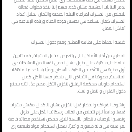
يدمر البنايات الخشبية. عشان كده، مهم إننا نتخذ خطوات فعالة
للتخلص من الحشرات لمراعاة البيئة الصحية والأمان. تقليل أعداد
الحشرات كمان بيساعد في تحسين جودة الحياة وزيادة الإنتاجية في
أماكن العمل.
كيفية الحفاظ على نظافة المطبخ ومنع دخول الحشرات
المطبخ من أكتر الأماكن اللي بتتعرض لدخول الحشرات، فمحتاجين
نحافظ عليه نظيف على طول عشان نحمي نفسنا من المشكلة دي.
أول خطوة هي التأكد من تنظيف الأسطح يوميًا باستخدام المنظفات
المناسبة، خصوصًا في الأماكن اللي بنحضر فيها الأكل. كمان
استخدام حاويات محكمة الإغلاق لتخزين الأكل مهم جدًا، لأنه بيمنع
دخول الفئران والنمل والعث.
ونشوف الفواكه والخضار قبل التخزين عشان نتاكد إن مفيش حشرات
فيها. ودايماً لازم نتخلص من الفتات وسكائب الأكل على طول،
ونمسح الأرضيات بانتظام. بالنسبة للبق، ممكن نستخدم مصائد خاصة
لمراقبته في حالة ظهوره. وأخيرًا، يفضل استخدام مواد طبيعية زي