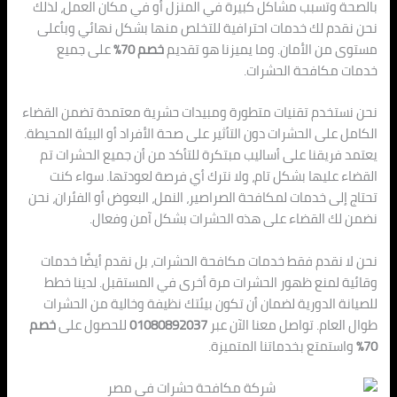
بالصحة وتسبب مشاكل كبيرة في المنزل أو في مكان العمل، لذلك
نحن نقدم لك خدمات احترافية للتخلص منها بشكل نهائي وبأعلى
مستوى من الأمان. وما يميزنا هو تقديم
خصم 70%
على جميع
خدمات مكافحة الحشرات.
نحن نستخدم تقنيات متطورة ومبيدات حشرية معتمدة تضمن القضاء
الكامل على الحشرات دون التأثير على صحة الأفراد أو البيئة المحيطة.
يعتمد فريقنا على أساليب مبتكرة للتأكد من أن جميع الحشرات تم
القضاء عليها بشكل تام، ولا نترك أي فرصة لعودتها. سواء كنت
تحتاج إلى خدمات لمكافحة الصراصير، النمل، البعوض أو الفئران، نحن
نضمن لك القضاء على هذه الحشرات بشكل آمن وفعال.
نحن لا نقدم فقط خدمات مكافحة الحشرات، بل نقدم أيضًا خدمات
وقائية لمنع ظهور الحشرات مرة أخرى في المستقبل. لدينا خطط
للصيانة الدورية لضمان أن تكون بيئتك نظيفة وخالية من الحشرات
طوال العام. تواصل معنا الآن عبر
01080892037
للحصول على
خصم
70%
واستمتع بخدماتنا المتميزة.