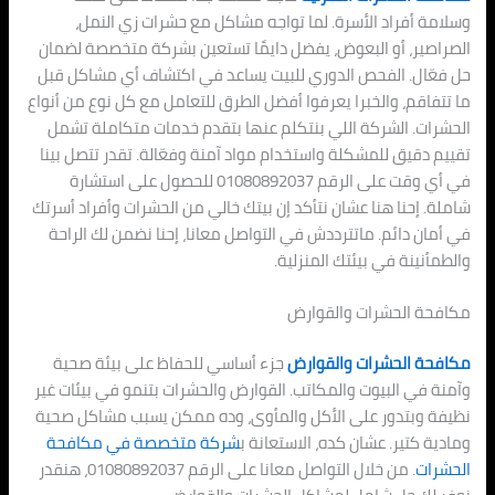
وسلامة أفراد الأسرة. لما تواجه مشاكل مع حشرات زي النمل،
الصراصير، أو البعوض، يفضل دايمًا تستعين بشركة متخصصة لضمان
حل فعّال. الفحص الدوري للبيت يساعد في اكتشاف أي مشاكل قبل
ما تتفاقم، والخبرا يعرفوا أفضل الطرق للتعامل مع كل نوع من أنواع
الحشرات. الشركة اللي بنتكلم عنها بتقدم خدمات متكاملة تشمل
تقييم دقيق للمشكلة واستخدام مواد آمنة وفعّالة. تقدر تتصل بينا
في أي وقت على الرقم 01080892037 للحصول على استشارة
شاملة. إحنا هنا عشان نتأكد إن بيتك خالي من الحشرات وأفراد أسرتك
في أمان دائم. ماتترددش في التواصل معانا، إحنا نضمن لك الراحة
والطمأنينة في بيئتك المنزلية.
مكافحة الحشرات والقوارض
مكافحة الحشرات والقوارض
جزء أساسي للحفاظ على بيئة صحية
وآمنة في البيوت والمكاتب. القوارض والحشرات بتنمو في بيئات غير
نظيفة وبتدور على الأكل والمأوى، وده ممكن يسبب مشاكل صحية
ومادية كتير. عشان كده، الاستعانة ب
شركة متخصصة في مكافحة
الحشرات
. من خلال التواصل معانا على الرقم 01080892037، هنقدر