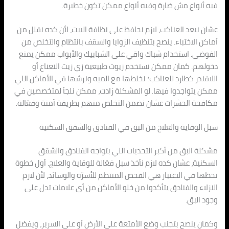
فيه أنواع مش ضارة وفيه أنواع ممكن تكون خطيرة.
عشان نبعد العناكب، لازم نحافظ على نظافة البيت، لأن كده نقلل من
أماكن الاختباء. ينصح بتنظيف الزوايا والسقف بانتظام والتخلص من
الفوضى. استخدام شباك واقي على الشبابيك والأبواب ممكن يمنع
دخولهم. كمان ممكن نستخدم زيوت طبيعية زي زيت النعناع أو
اللافندر كطارد للعناكب؛ نخلطها مع الميه ونرشها في الأماكن اللي
ممكن يتواجدوا فيها. لو المشكلة زادت، ممكن نلجأ لمتخصصين في
مكافحة الحشرات عشان نضمن التخلص منهم بطريقة آمنة وفعّالة.
سبل الوقاية والعلاج من البق في الفنادق والشقق السكنية
مشكلة البق من أكبر التحديات اللي بتواجه الفنادق والشقق
السكنية، عشان كده لازم نأخذ سبل فعّالة للوقاية والعلاج. أول خطوة
نحطها في الاعتبار هي الفحص المنتظم للأسرّة والوسائد، لأن لازم
النزلاء والفنادق يتأكدوا من خلو الأماكن من أي علامات تدل على
وجود البق.
وكمان ينصح بتجنب وضع الأمتعة على الأرض أو على السرير، ويفضل