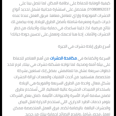
كيفية الوقاية للحفاظ على نظافة المكان. لما تتصل بينا على
01080892037، هتحصل على استشارة مجانية تشمل تحديد أنواع
الحشرات الموجودة وإزاي تتعامل معاها. فريق العمل عندنا عنده
خبرات كبيرة ومعرفة شاملة بأفضل الطرق للإبادة، وده بيضمن لك
نتائج مرضية. لذا، خلينا نساعدك في حماية بيتك وأحبابك من خطر
الحشرات والآفات. إحنا هنا لدعمك ونعمل على تحسين جودة حياتك!
أسرع طرق إبادة حشرات في الجيزة
السرعة والكفاءة في
مكافحة الحشرات
من أهم العناصر للحفاظ
على بيئة آمنة وصحية. لما تواجه مشكلة حشرات في بيتك، لازم تتخذ
خطوات سريعة عشان ما تتفاقمش. بفضل إنك تستعين بشركة
متخصصة، هتستفيد من أحدث التقنيات والمعدات لإزالة الحشرات
بشكل فعال. واحدة من الطرق السريعة والفورية هي الإبادة
باستخدام المبيدات الحشرية عالية الفعالية، اللي تُستخدم بطرق
تضمن سلامة أفراد الأسرة والحيوانات الأليفة. كمان بعض الشركات
بتوفر خدمات الطرد الحراري، اللي تستخدم الحرارة لقتل البيض
والحشرات البالغة. بالإضافة لكده، فرق العمل المتخصصة ممكن
تعمل فحص شامل وتقدم النصائح لحماية بيتك من جديد.