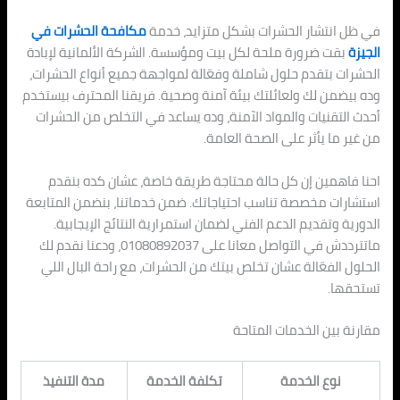
في ظل انتشار الحشرات بشكل متزايد، خدمة
مكافحة الحشرات في
الجيزة
بقت ضرورة ملحة لكل بيت ومؤسسة. الشركة الألمانية لإبادة
الحشرات بتقدم حلول شاملة وفعّالة لمواجهة جميع أنواع الحشرات،
وده بيضمن لك ولعائلتك بيئة آمنة وصحية. فريقنا المحترف بيستخدم
أحدث التقنيات والمواد الآمنة، وده يساعد في التخلص من الحشرات
من غير ما يأثر على الصحة العامة.
احنا فاهمين إن كل حالة محتاجة طريقة خاصة، عشان كده بنقدم
استشارات مخصصة تناسب احتياجاتك. ضمن خدماتنا، بنضمن المتابعة
الدورية وتقديم الدعم الفني لضمان استمرارية النتائج الإيجابية.
ماتترددش في التواصل معانا على 01080892037، ودعنا نقدم لك
الحلول الفعّالة عشان تخلص بيتك من الحشرات، مع راحة البال اللي
تستحقها.
مقارنة بين الخدمات المتاحة
نوع الخدمة
تكلفة الخدمة
مدة التنفيذ