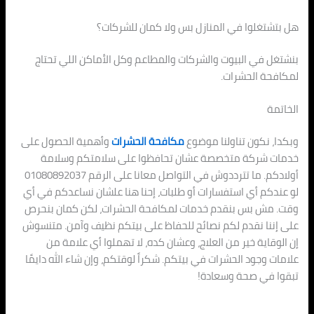
هل بتشتغلوا في المنازل بس ولا كمان للشركات؟
بنشتغل في البيوت والشركات والمطاعم وكل الأماكن اللي تحتاج
لمكافحة الحشرات.
الخاتمة
وبكدا، نكون تناولنا موضوع
مكافحة الحشرات
وأهمية الحصول على
خدمات شركة متخصصة عشان تحافظوا على سلامتكم وسلامة
أولادكم. ما تترددوش في التواصل معانا على الرقم 01080892037
لو عندكم أي استفسارات أو طلبات، إحنا هنا علشان نساعدكم في أي
وقت. مش بس بنقدم خدمات لمكافحة الحشرات، لكن كمان بنحرص
على إننا نقدم لكم نصائح للحفاظ على بيتكم نظيف وآمن. متنسوش
إن الوقاية خير من العلاج، وعشان كده، لا تهملوا أي علامة من
علامات وجود الحشرات في بيتكم. شكراً لوقتكم، وإن شاء الله دايمًا
تبقوا في صحة وسعادة!