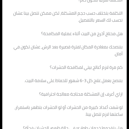
التكلفة بتختلف حسب حجم المشكلة، لكن ممكن تتصل بينا عشان
نحسب لك السعر بالتفصيل.
هل محتاج أخرج من البيت أثناء عملية المكافحة؟
بننصحك بمغادرة المكان لفترة قصيرة بعد الرش، عشان تكون في
أمان.
كم مرة لازم أعالج بيتي لمكافحة الحشرات؟
بننصح بعمل علاج كل 3-6 شهور للحفاظ على سلامة البيت.
ازاي أعرف إن المشكلة محتاجة معالجة احترافية؟
لو شفت أعداد كبيرة من الحشرات أو لو الحشرات بتظهر باستمرار،
ساعتها لازم تتصل بينا.
هل بتقدموا خدمات طوارئ في حالة ظهور الحشرات فجأة؟