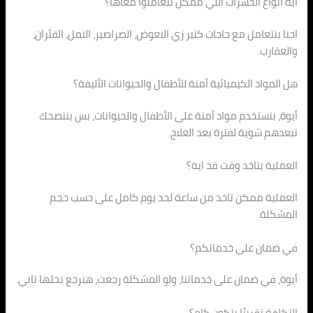
ايه أنواع الحشرات اللي ممكن تتعاملوا معاها؟
احنا بنتعامل مع حاجات كتير زي البعوض، الصراصير، النمل، الفئران،
والعقارب.
هل المواد الكيميائية آمنة للأطفال والحيوانات الأليفة؟
أيوة، بنستخدم مواد آمنة على الأطفال والحيوانات، بس بننصحك
تبعدهم شوية لفترة بعد العلاج.
العملية بتاخد وقت قد ايه؟
العملية ممكن تاخد من ساعة لحد يوم كامل على حسب حجم
المشكلة.
في ضمان على خدماتكم؟
أيوة، في ضمان على خدماتنا، ولو المشكلة رجعت، هنرجع نحلها تاني.
التكلفة تقريبًا بتكون كام؟