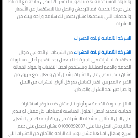
والمواد المستخدمة. هدفنا هو إننا نوفر لك أقصى فائدة مع الحفاظ
على جودة الخدمة. فماتترددش واتصل بينا للاستفسار عن الأسعار
والخدمات اللي بنقدمها عشان نضمن لك سلامة وراحة بيتك من
الحشرات.
الشركة الألمانية لإبادة الحشرات
الشركة الألمانية لإبادة الحشرات
من الشركات الرائدة في مجال
مكافحة الحشرات في الجيزة احنا بنعمل بجد لتقديم أعلى مستويات
الخدمة والدعم لعملائنا، وبنستخدم أحدث التقنيات والمواد الفعالة
عشان نقدر نقضي على الحشرات بشكل آمن وفعّال. مع فريق من
الخبراء المدربين، نقدر نتعامل مع كل أنواع الحشرات من النمل
والصراصير لحد الفئران والجرذان.
الالتزام بجودة الخدمة هو أولويتنا، عشان كده بنوفر استشارات
مجانية لتحديد أفضل الحلول المناسبة لاحتياجات كل عميل. لو بتدور
على الحل المثالي لمشكلة الحشرات في بيتك أو عندك في الشغل،
ماتترددش اتصل بينا على 01080892037 عشان تحصل على دعم
سريع وفعّال. احنا هنا عشان نوفر لك الراحة والأمان من الحشرات اللي