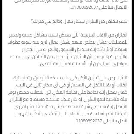
الاتصال بينا على 01080892037.
كيف تتخلص من الفئران بشكل فعال ودائم في منزلك؟
الفئران من الآفات المزعجة اللي ممكن تسبب مشاكل صحية وتدمير
للممتلكات. عشان نتخلص منهم بشكل فعال، لازم نتبع شوية خطوات
بسيطة. أولاً، تأكد إنك تسد كل الشقوق والثغرات في الجدران
والأرضيات والنوافذ، لأن الفئران غالبًا بتدخل من الأماكن دي. استخدم
مواد زي السيليكون أو الأسمنت لقفل الفتحات دي.
ثانيًا، احرص على تخزين الأكل في علب محكمة الإغلاق وتجنب ترك
الفتات أو بقايا الأكل في المطبخ أو في أي مكان تاني في البيت.
كمان يفضل إنك تحافظ على نظافة المكان، لأن الفضلات ممكن توفر
بيئة مناسبة لنمو الفئران. لو كان عندك مشكلة مستمرة مع الفئران،
الأفضل إنك تستدعي شركة متخصصة في مكافحة الحشرات، زي
شركتنا. نقدر نساعدك في القضاء على الآفة دي بشكل دائم، بس
اتصل بينا على 01080892037.