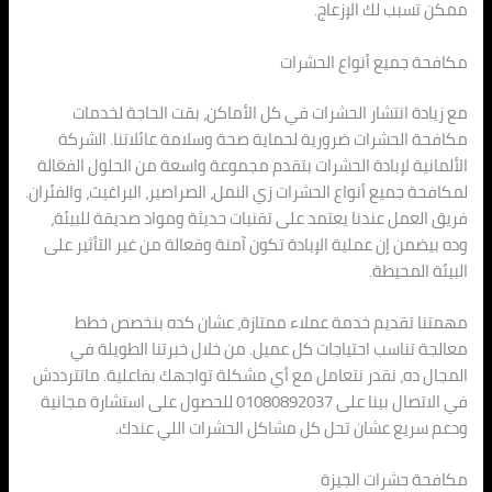
ممكن تسبب لك الإزعاج.
مكافحة جميع أنواع الحشرات
مع زيادة انتشار الحشرات في كل الأماكن، بقت الحاجة لخدمات
مكافحة الحشرات ضرورية لحماية صحة وسلامة عائلاتنا. الشركة
الألمانية لإبادة الحشرات بتقدم مجموعة واسعة من الحلول الفعّالة
لمكافحة جميع أنواع الحشرات زي النمل، الصراصير، البراغيث، والفئران.
فريق العمل عندنا يعتمد على تقنيات حديثة ومواد صديقة للبيئة،
وده بيضمن إن عملية الإبادة تكون آمنة وفعالة من غير التأثير على
البيئة المحيطة.
مهمتنا تقديم خدمة عملاء ممتازة، عشان كده بنخصص خطط
معالجة تناسب احتياجات كل عميل. من خلال خبرتنا الطويلة في
المجال ده، نقدر نتعامل مع أي مشكلة تواجهك بفاعلية. ماتترددش
في الاتصال بينا على 01080892037 للحصول على استشارة مجانية
ودعم سريع عشان تحل كل مشاكل الحشرات اللي عندك.
مكافحة حشرات الجيزة