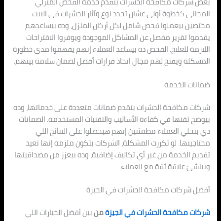
بعض شركات مكافحة الحشرات بتقدم خدمة الفحص المنزلي
المجاني كخطوة أولى عشان تحدد نوع وآثار الحشرات في البيت.
مختصين بيعملوا فحص شامل لكل أركان المنزل، وده بيساعدهم
يقدموا تقرير مفصل عن المشاكل الموجودة ويوفروا الاقتراحات
اللازمة للعلاج. الفحص ده بيساعد العملاء إنهم يفهموا مدى خطورة
المشكلة ويفتح لهم مجال اتخاذ قرارات أفضل لضمان سلامة بيتهم.
ضمانات الخدمة
شركات مكافحة الحشرات بتقدم ضمانات متعددة على خدماتها، وده
بيوضح ثقتها في كفاءة الأساليب والتقنيات المستخدمة. الضمانات
دي بتخلي العملاء مطمئنين إنهم هيحصلوا على النتائج اللي
محتاجينها. لو تكررت المشكلة، الشركات بتكون ملزمة إنها تعيد
تقديم الخدمة من غير أي تكاليف إضافية، وده بيعزز من مصداقيتها
وبينشئ علاقة ثقة مع العملاء.
أفضل شركات مكافحة الحشرات في الجيزة
شركات مكافحة الحشرات في الجيزة
من
بين أفضل الخيارات اللي