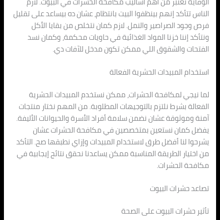
الوقاية تعتبر من أهم أساليب مكافحة الحشرات في البيوت. لازم
الناس تتأكد إنهم بينظفوا البيت بانتظام، عشان ده بيساعد على تقليل
فرص وجود الصراصير والنمل. لازم كمان نتخلص من بقايا الأكل
ونتأكد إننا خزنا المواد الغذائية في حاويات محكمة، وكمان نسد
الفتحات والشقوق اللي ممكن تكون مدخل للآفات دي.
استخدام المبيدات الحشرية الفعالة
لما نيجي لمكافحة الحشرات، ممكن نستخدم المبيدات الحشرية
الفعالة بشرط نلتزم بالتوجيهات المطلوبة. من المهم نختار منتجات
آمنة وموثوقة عشان نضمن سلامة أفراد الأسرة والحيوانات الأليفة.
يفضل كمان نستعين بمتخصصين في مكافحة الحشرات عشان
يشرحوا لنا أفضل طرق لاستخدام المبيدات وإزاي نطبقها صح. التأكد
من اختيار الطريقة المناسبة ممكن يساعدنا نحقق نتائج إيجابية في
مكافحة الحشرات.
تصاعد حشرات البيوت
تأثير حشرات البيوت على الصحة