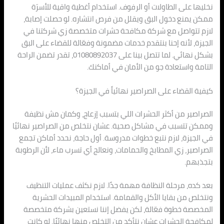
نخليها على الطاولات أو الرفوف. استخدام أغطية واقية للأسرّة
ممكن يمنع دخول البق ويقلل من فرص انتشاره. لو حصلت إصابة،
لازم تتواصل مع شركة مكافحة حشرات متخصصة زي شركتنا في
الجيزة، لأنه إحنا بنتقدم خدمات مضمونة وفعّالة للقضاء على البق
بشكل نهائي. لما تتصل بينا على 01080892037، تقدر تضمن الراحة
التامة واستعادة جو من الأمان في أماكنك.
كيفية القضاء على الصراصير نهائياً في الجيزة؟
الصراصير من أكثر الحشرات اللي بتسبب إزعاج، وكمان مش نظيفة
وممكن تتسبب في مشاكل صحية. عشان نتخلص من الصراصير نهائيًا
في الجيزة، لازم نتبع خطوات مدروسة. أول حاجة، نحدد أماكن تجمع
الصراصير، زي المطابخ والحمامات، ونعالج أي تسرب ماء، لأن الرطوبة
بتجذبهم.
بعد كده، مرحلة النظافة مهمة جدًا. لازم نكثف عمليات التنظيف
ونتخلص من بقايا الأكل والقمامة. استخدام المبيدات الحشرية
المخصصة خطوة فعّالة، لكن يفضل إننا نستعين بشركة متخصصة
لمكافحة الحشرات عشان نتأكد من التخلص منها نهائيًا. لو كانت