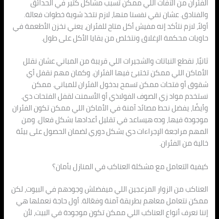
الفئران من الآفات اللي ممكن تسبب مشاكل كتير في الحدائق
والفنادق. عشان نقي نفسنا منها، لازم نتخذ شوية خطوات فعالة.
أولاً، لازم نتأكد إنه مفيش أكل متاح للفئران، يعني نخزن الأطعمة في
حاويات محكمة الإغلاق ونتخلص من بقايا الأكل على طول.
ثانيًا، نقطع النباتات والشجيرات اللي قريبة من المباني عشان نقلل
الأماكن اللي ممكن تختبئ فيها الفئران. وكمان مهم نقفل أي
شقوق أو فتحات ممكن تسمح بدخول الفئران للمباني. ممكن
نستخدم مواد زي الصوف الفولاذي أو الأسمنت لقفل الفتحات دي.
وأيضًا، يفضل نحط مصائد آمنة في الأماكن اللي ممكن تكون الفئران
موجودة فيها، وده هيساعد في تقليل أعدادها بشكل فعال. ومن
المهم مراجعة الإجراءات دي بشكل دوري لضمان الحصول على بيئة
خالية من الفئران.
كيفية التعامل مع مشكلة العناكب في المنازل بأمان؟
العناكب من الزوار المزعجين اللي ميفضلش وجودهم في البيوت، لكن
ممكن نتعامل معاهم بطريقة آمنة وفعّالة. أول حاجة نعملها هي
إننا نعرف أنواع العناكب اللي ممكن تكون موجودة في البيت، لأن