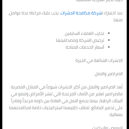
عند اختيارك ل
شركة مكافحة الحشرات
، يجب عليك مراعاة عدة عوامل،
منها:
تجارب العملاء السابقين
ترخيص الشركة ومصداقيتها
أسعار الخدمات المتاحة
الحشرات الشائعة في الجيزة
الصراصير والنمل
تُعد الصراصير والنمل من أكثر الحشرات شيوعاً في المنازل المصرية.
فالصراصير تعتبر من الآفات المزعجة التي تنشر الأمراض وتنمو في
البيئات الرطبة، بينما يجمع النمل في العادة بين كونه مزعجاً وقادراً
على تدمير البضائع. تتطلب كلتيهما استراتيجيات خاصة لمكافحتهما
بفعالية.
البعوض والبراغيث