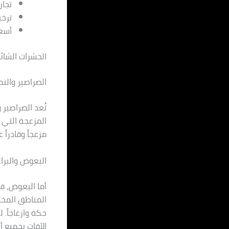
تجار
ترخ
أسعا
الحشرات الشائ
الصراصير والن
تُعد الصراصير 
المزعجة التي ت
مزعجاً وقادراً
البعوض والبرا
أما البعوض، ف
المناطق المختل
حكة وازعاجاً.
الآفات بجميع أ