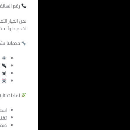
رقم الهاتف
نحن الخيار الأ
نقدم حلولًا م
خدماتنا تش
م
ا
ا
م
لماذا تختارن
استج
تقني
ضمان