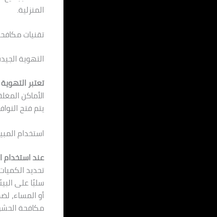
المنزلية.
تقنيات مكافحة
التهوية الجيد
تعتبر التهوية 
الأماكن المغلق
يتم فتح النوا
استخدام المب
عند استخدام ا
تحديد الكميات
سلبًا على البي
أو المساء، لض
مكافحة الحشرا