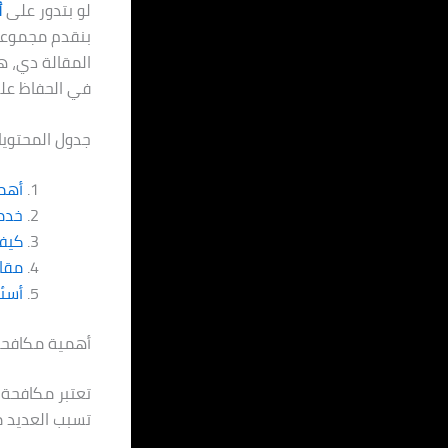
لو بتدور على
أ
بنقدم مجموعة
المقالة دي، ه
في الحفاظ عل
جدول المحتويا
أهم
خدم
كيف 
مقار
أسئل
أهمية مكافحة
تعتبر مكافحة 
تسبب العديد م