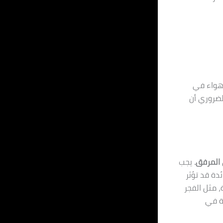
لهواء في
لضروري أن
 المرفق.
يجب
دة قد تؤثر
، مثل الفجر
بة في