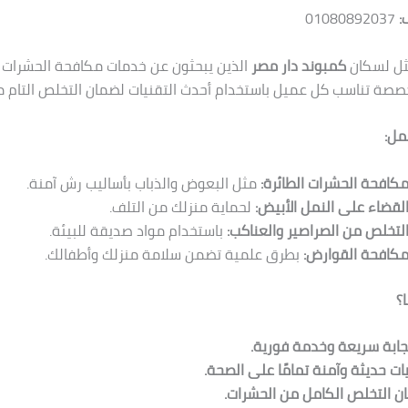
:
01080892037
مثل لسكان
كمبوند دار مصر
الذين يبحثون عن خدمات مكافحة الحشرات ب
خصصة تناسب كل عميل باستخدام أحدث التقنيات لضمان التخلص التام م
مل:
كافحة الحشرات الطائرة:
مثل البعوض والذباب بأساليب رش آمنة.
لقضاء على النمل الأبيض:
لحماية منزلك من التلف.
لتخلص من الصراصير والعناكب:
باستخدام مواد صديقة للبيئة.
كافحة القوارض:
بطرق علمية تضمن سلامة منزلك وأطفالك.
ا؟
ابة سريعة وخدمة فورية.
ات حديثة وآمنة تمامًا على الصحة.
 التخلص الكامل من الحشرات.