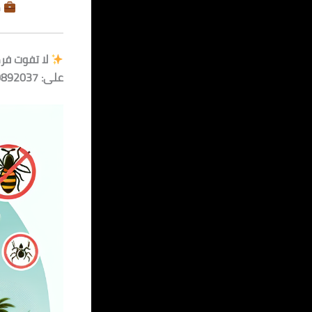
م
لا تفوت فر
على: 01080892037