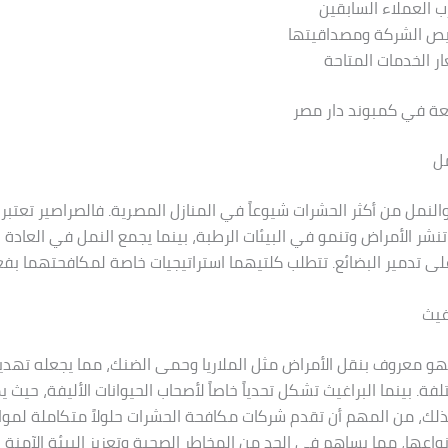
ب العملاء السابقين
يص الشركة ومصداقيتها
ر الخدمات المتاحة
عة في كمبوند دار مصر
مل
والنمل من أكثر الحشرات شيوعاً في المنازل المصرية. فالصراصير تعتبر 
نشر الأمراض وتنمو في البيئات الرطبة، بينما يجمع النمل في العادة 
 على تدمير البضائع. تتطلب كلتيهما استراتيجيات خاصة لمكافحتهما بفعا
غيث
هو معروف بنقل الأمراض مثل الملاريا وحمى الضنك، مما يجعله تهديدا
فة. بينما البراغيث تشكل تحدياً خاصاً لأصحاب الحيوانات الأليفة، حيث
 لذلك، من المهم أن تقدم شركات مكافحة الحشرات حلولاً متكاملة لم
نواعها، مما يساهم في الحد من المخاطر الصحية وتعزيز البيئة الآمنة 