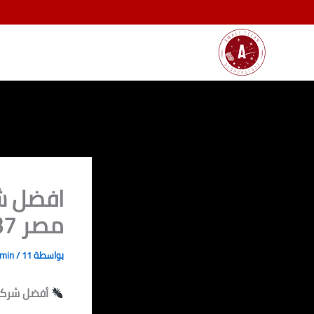
خطي
لى
لمحتوى
افضل ش
مصر 01080892037
بواسطة
11 يناير، 2025
/
dmin
أفضل شركة