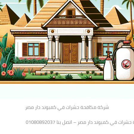
شركة مكافحة حشرات في كمبوند دار مصر
ات في كمبوند دار مصر – اتصل بنا 01080892037