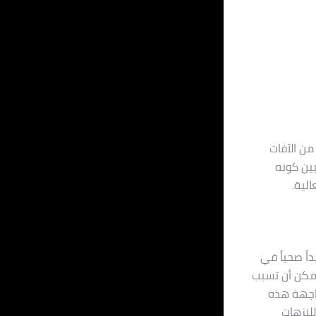
من الآفات
بين كونه
لية.
ً صحياً في
 يمكن أن تسبب
واجهة هذه
للنزهات