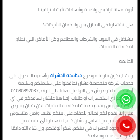
أيوة، معانا تراخيص واضحة وشهادات تثبت احترافيتنا.
هل بتشتغلوا في المنازل بس ولا كمان للشركات؟
بنشتغل في البيوت والشركات والمطاعم وكل الأماكن اللي تحتاج
لمكافحة الحشرات.
الخاتمة
وبكدا، نكون تناولنا موضوع
مكافحة الحشرات
وأهمية الحصول على
خدمات شركة متخصصة عشان تحافظوا على سلامتكم وسلامة
أولادكم. ما تترددوش في التواصل معانا على الرقم 01080892037
لو عندكم أي استفسارات أو طلبات، إحنا هنا علشان نساعدكم في أي
وقت. مش بس بنقدم خدمات لمكافحة الحشرات، لكن كمان بنحرص
على إننا نقدم لكم نصائح للحفاظ على بيتكم نظيف وآمن. متنسوش
إن الوقاية خير من العلاج، وعشان كده، لا تهملوا أي علامة من
علامات وجود الحشرات في بيتكم. شكراً لوقتكم، وإن شاء الله دايمًا
تبقوا في صحة وسعادة!