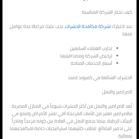
كيف تختار الشركة المناسبة
عند اختيارك ل
شركة مكافحة الحشرات
، يجب عليك مراعاة عدة عوامل،
منها:
تجارب العملاء السابقين
ترخيص الشركة ومصداقيتها
أسعار الخدمات المتاحة
الحشرات الشائعة في كمبوند لافند
الصراصير والنمل
تُعد الصراصير والنمل من أكثر الحشرات شيوعاً في المنازل المصرية.
فالصراصير تعتبر من الآفات المزعجة التي تنشر الأمراض وتنمو في
البيئات الرطبة، بينما يجمع النمل في العادة بين كونه مزعجاً وقادراً
على تدمير البضائع. تتطلب كلتيهما استراتيجيات خاصة لمكافحتهما
بفعالية.