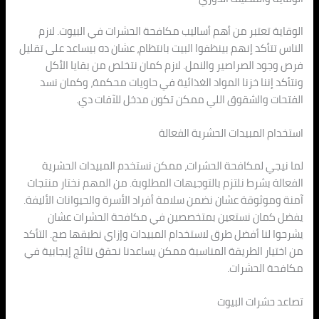
الوقاية تعتبر من أهم أساليب مكافحة الحشرات في البيوت. لازم
الناس تتأكد إنهم بينظفوا البيت بانتظام، عشان ده بيساعد على تقليل
فرص وجود الصراصير والنمل. لازم كمان نتخلص من بقايا الأكل
ونتأكد إننا خزنا المواد الغذائية في حاويات محكمة، وكمان نسد
الفتحات والشقوق اللي ممكن تكون مدخل للآفات دي.
استخدام المبيدات الحشرية الفعالة
لما نيجي لمكافحة الحشرات، ممكن نستخدم المبيدات الحشرية
الفعالة بشرط نلتزم بالتوجيهات المطلوبة. من المهم نختار منتجات
آمنة وموثوقة عشان نضمن سلامة أفراد الأسرة والحيوانات الأليفة.
يفضل كمان نستعين بمتخصصين في مكافحة الحشرات عشان
يشرحوا لنا أفضل طرق لاستخدام المبيدات وإزاي نطبقها صح. التأكد
من اختيار الطريقة المناسبة ممكن يساعدنا نحقق نتائج إيجابية في
مكافحة الحشرات.
تصاعد حشرات البيوت