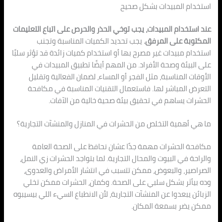
استخدام المبيدات بشكل صحيح
عند استخدام المبيدات، يجب توخي الحذر والحرص على اتباع التعليمات
المكتوبة على المرفق.
يجب تحديد الكميات المناسبة وتجنب
استخدام مبيدات غير مصرح بها أو استخدام كميات زائدة قد تؤثر سلبًا
على البيئة وصحة الأفراد. من المهم أيضًا تطبيق المبيدات في
الأوقات المناسبة، مثل الفجر أو المساء، لضمان الفعالية وتقليل
التعرض المباشر لها. فاستعمال التقنيات المناسبة في مكافحة
الحشرات يساهم في تحقيق بيئة صحية خالية من الآفات.
ما هي أهمية التخلص من الحشرات في المنازل والمنشآت التجارية؟
مكافحة الحشرات مهمة جدًا عشان نحافظ على الصحة العامة
والراحة في البيوت والمحال التجارية. لما بتواجد الحشرات زي النمل،
الصراصير، والبعوض، ممكن تتسبب في انتشار الأمراض والعدوى،
وده بيأثر بشكل سلبي على الصحة. وكمان، الحشرات ممكن تخلي
الزبائن يبعدوا عن المنشآت التجارية، لأن الانطباع السيء اللي بيسيبوه
ممكن يضر بسمعة المكان.