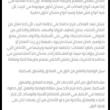
ممكن نتعامل معاهم بطريقة آمنة وفعّالة. أول حاجة نعملها هي
إننا نعرف أنواع العناكب اللي ممكن تكون موجودة في البيت، لأن
فيه أنواع مش ضارة وفيه أنواع ممكن تكون خطيرة.
عشان نبعد العناكب، لازم نحافظ على نظافة البيت، لأن كده نقلل من
أماكن الاختباء. ينصح بتنظيف الزوايا والسقف بانتظام والتخلص من
الفوضى. استخدام شباك واقي على الشبابيك والأبواب ممكن يمنع
دخولهم. كمان ممكن نستخدم زيوت طبيعية زي زيت النعناع أو
اللافندر كطارد للعناكب؛ نخلطها مع الميه ونرشها في الأماكن اللي
ممكن يتواجدوا فيها. لو المشكلة زادت، ممكن نلجأ لمتخصصين في
مكافحة الحشرات عشان نضمن التخلص منهم بطريقة آمنة وفعّالة.
سبل الوقاية والعلاج من البق في الفنادق والشقق السكنية
مشكلة البق من أكبر التحديات اللي بتواجه الفنادق والشقق
السكنية، عشان كده لازم نأخذ سبل فعّالة للوقاية والعلاج. أول خطوة
نحطها في الاعتبار هي الفحص المنتظم للأسرّة والوسائد، لأن لازم
النزلاء والفنادق يتأكدوا من خلو الأماكن من أي علامات تدل على
وجود البق.