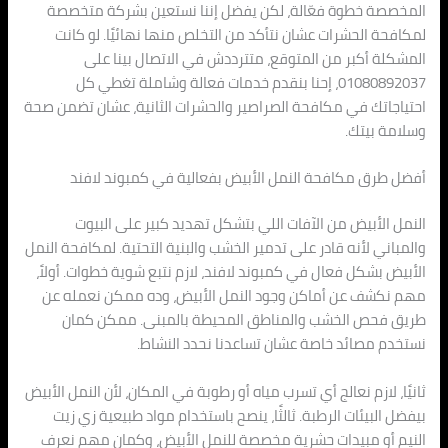
المخصصة خطوة فعّالة، لكن يفضل إننا نستعين بشركة متخصصة
لمكافحة الحشرات عشان نتأكد من التخلص منها نهائيًا. لو كانت
المشكلة أكبر من المتوقع، متترددش في الاتصال بينا على
01080892037، إحنا بنقدم خدمات فعالة وشاملة تغطي كل
احتياجاتك في مكافحة الصراصير والحشرات الثانية، عشان تضمن صحة
وسلامة بيتك.
أفضل طرق مكافحة النمل الأبيض بفعالية في كمبوند لافند
النمل الأبيض من الآفات اللي بتشكل تهديد كبير على البيوت
والمباني لأنه قادر على تدمير الخشب والبنية التحتية. لمكافحة النمل
الأبيض بشكل فعال في كمبوند لافند، لازم نتبع شوية خطوات. أولاً،
مهم نكشف عن أماكن وجود النمل الأبيض، وده ممكن نعمله عن
طريق فحص الخشب والمناطق المحيطة بالمبنى. ممكن كمان
نستخدم مصائد خاصة عشان تساعدنا نحدد النشاط.
ثانيًا، لازم نعالج أي تسرب مياه أو رطوبة في المكان، لأن النمل الأبيض
بيفضل البيئات الرطبة. ثالثًا، ينصح باستخدام مواد طبيعية زي زيت
النيم أو مبيدات حشرية مخصصة للنمل الأبيض، وكمان مهم نعرف