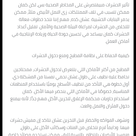
تأثير الحشرات مبيقتصرش على المخاطر الصحية بس، لكن كمان
ممكن تتسبب في تلف الممتلكات. زى النمل الأبيض، مثلاً، ممكن
يدمر البنايات الخشبية. عشان كده، مهم إننا نتخذ خطوات فعالة
للتخلص من الحشرات لمراعاة البيئة الصحية والأمان. تقليل أعداد
الحشرات كمان بيساعد في تحسين جودة الحياة وزيادة الإنتاجية في
أماكن العمل.
كيفية الحفاظ على نظافة المطبخ ومنع دخول الحشرات
المطبخ من أكتر الأماكن اللي بتتعرض لدخول الحشرات، فمحتاجين
نحافظ عليه نظيف على طول عشان نحمي نفسنا من المشكلة دي.
أول خطوة هي التأكد من تنظيف الأسطح يوميًا باستخدام المنظفات
المناسبة، خصوصًا في الأماكن اللي بنحضر فيها الأكل. كمان
استخدام حاويات محكمة الإغلاق لتخزين الأكل مهم جدًا، لأنه بيمنع
دخول الفئران والنمل والعث.
ونشوف الفواكه والخضار قبل التخزين عشان نتاكد إن مفيش حشرات
فيها. ودايماً لازم نتخلص من الفتات وسكائب الأكل على طول،
ونمسح الأرضيات بانتظام. بالنسبة للبق، ممكن نستخدم مصائد خاصة