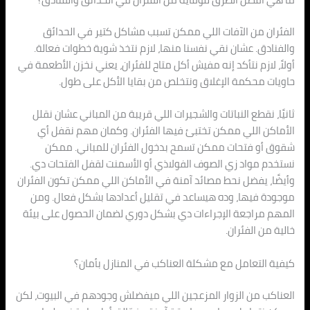
الفئران من الآفات اللي ممكن تسبب مشاكل كتير في الحدائق
والفنادق. عشان نقي نفسنا منها، لازم نتخذ شوية خطوات فعالة.
أولاً، لازم نتأكد إنه مفيش أكل متاح للفئران، يعني نخزن الأطعمة في
حاويات محكمة الإغلاق ونتخلص من بقايا الأكل على طول.
ثانيًا، نقطع النباتات والشجيرات اللي قريبة من المباني عشان نقلل
الأماكن اللي ممكن تختبئ فيها الفئران. وكمان مهم نقفل أي
شقوق أو فتحات ممكن تسمح بدخول الفئران للمباني. ممكن
نستخدم مواد زي الصوف الفولاذي أو الأسمنت لقفل الفتحات دي.
وأيضًا، يفضل نحط مصائد آمنة في الأماكن اللي ممكن تكون الفئران
موجودة فيها، وده هيساعد في تقليل أعدادها بشكل فعال. ومن
المهم مراجعة الإجراءات دي بشكل دوري لضمان الحصول على بيئة
خالية من الفئران.
كيفية التعامل مع مشكلة العناكب في المنازل بأمان؟
العناكب من الزوار المزعجين اللي ميفضلش وجودهم في البيوت، لكن