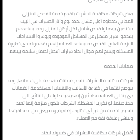
بعض شركات مكافحة الحشرات بتقدم خدمة الفحص المنزلي
المجاني كخطوة أولى عشان تحدد نوع وآثار الحشرات في البيت.
مختصين بيعملوا فحص شامل لكل أركان المنزل، وده بيساعدهم
يقدموا تقرير مفصل عن المشاكل الموجودة ويوفروا الاقتراحات
اللازمة للعلاج. الفحص ده بيساعد العملاء إنهم يفهموا مدى خطورة
المشكلة ويفتح لهم مجال اتخاذ قرارات أفضل لضمان سلامة بيتهم.
ضمانات الخدمة
شركات مكافحة الحشرات بتقدم ضمانات متعددة على خدماتها، وده
بيوضح ثقتها في كفاءة الأساليب والتقنيات المستخدمة. الضمانات
دي بتخلي العملاء مطمئنين إنهم هيحصلوا على النتائج اللي
محتاجينها. لو تكررت المشكلة، الشركات بتكون ملزمة إنها تعيد
تقديم الخدمة من غير أي تكاليف إضافية، وده بيعزز من مصداقيتها
وبينشئ علاقة ثقة مع العملاء.
أفضل شركات مكافحة الحشرات في كمبوند لافند