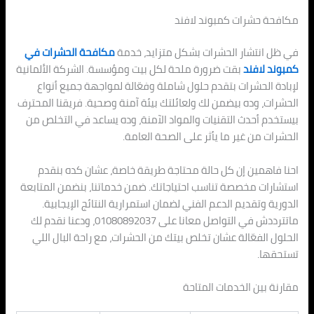
مكافحة حشرات كمبوند لافند
في ظل انتشار الحشرات بشكل متزايد، خدمة
مكافحة الحشرات في
كمبوند لافند
بقت ضرورة ملحة لكل بيت ومؤسسة. الشركة الألمانية
لإبادة الحشرات بتقدم حلول شاملة وفعّالة لمواجهة جميع أنواع
الحشرات، وده بيضمن لك ولعائلتك بيئة آمنة وصحية. فريقنا المحترف
بيستخدم أحدث التقنيات والمواد الآمنة، وده يساعد في التخلص من
الحشرات من غير ما يأثر على الصحة العامة.
احنا فاهمين إن كل حالة محتاجة طريقة خاصة، عشان كده بنقدم
استشارات مخصصة تناسب احتياجاتك. ضمن خدماتنا، بنضمن المتابعة
الدورية وتقديم الدعم الفني لضمان استمرارية النتائج الإيجابية.
ماتترددش في التواصل معانا على 01080892037، ودعنا نقدم لك
الحلول الفعّالة عشان تخلص بيتك من الحشرات، مع راحة البال اللي
تستحقها.
مقارنة بين الخدمات المتاحة