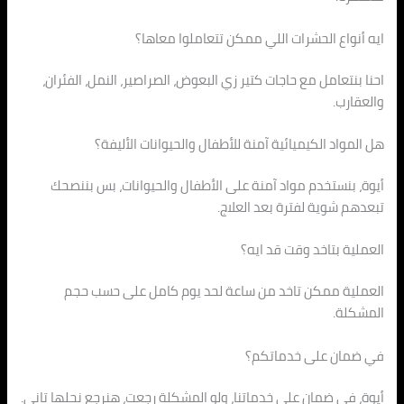
ايه أنواع الحشرات اللي ممكن تتعاملوا معاها؟
احنا بنتعامل مع حاجات كتير زي البعوض، الصراصير، النمل، الفئران،
والعقارب.
هل المواد الكيميائية آمنة للأطفال والحيوانات الأليفة؟
أيوة، بنستخدم مواد آمنة على الأطفال والحيوانات، بس بننصحك
تبعدهم شوية لفترة بعد العلاج.
العملية بتاخد وقت قد ايه؟
العملية ممكن تاخد من ساعة لحد يوم كامل على حسب حجم
المشكلة.
في ضمان على خدماتكم؟
أيوة، في ضمان على خدماتنا، ولو المشكلة رجعت، هنرجع نحلها تاني.