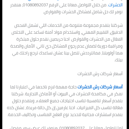
الحشرات
. من خلال التواصل معانا على الرقم 01080892037، هنقدر
نوفر لك حل شامل لمشاكل الحشرات والقوارض.
شركتنا بتقدم مجموعة متنوعة من الخدمات اللي تشمل الفحص
الدقيق، التقييم المهني، واستخدام مواد آمنة تساعد على التخلص
الفعّال من الحشرات والقوارض. احنا حريصين نقدم حلول مبتكرة
ومراقبة دورية لضمان عدم رجوع المشاكل دي تاني. الأمان والصحة
هما أولويتنا، فماتترددش تتصل بينا عشان نساعدك ترجع راحتك في
بيتك.
أسعار شركات رش الحشرات
أسعار شركات رش الحشرات
حاجة مهمة لازم ناخدها في اعتبارنا لما
نفكر في مكافحة الحشرات في البيوت أو الأماكن التجارية. شركتنا
بتقدم أسعار تنافسية تناسب احتياجات جميع العملاء، وبتقدم حلول
فعّالة تناسب كل الميزانيات. احنا عارفين إن كل حالة فريدة، عشان كده
بنقدم استشارات مجانية لتحديد نوع العلاج المناسب وتكاليف الخدمة.
لما تتواصل معانا على 01080892037، هنوفر لك عرض سعر مفصل