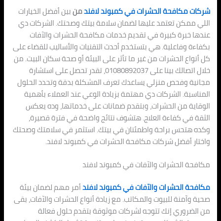
شركات مكافحة الحشرات في كمبوند لافند
من
بين أفضل الخيارات
اللي ممكن تعتمد عليها لضمان سلامة بيتك وصحتك. الشركات دي
عندها خبرة كبيرة في تقديم خدمات مكافحة الحشرات والآفات
بكفاءة وفاعلية. هي بتستخدم أحدث التقنيات والأساليب للقضاء على
كل أنواع الحشرات من غير ما تأثر على البيئة أو صحة سكان البيت. من
خلال اتصالك بينا على 01080892037، تقدر تحصل على استشارة
مجانية وفحص منزلي يساعدك تعرف المشكلة بدقة وتحدد الحلول
المناسبة. الشركات دي مهتمة بزيادة الوعي عند العملاء بأهمية
الوقاية من الحشرات، وبتقدم ضمانات على خدماتها، وده يعكس
الثقة في كفاءة العلاج. هتشوف نتائج واضحة في فترة قصيرة،
وكده هتحس براحة واطمئنان في بيتك. استثمر في سلامتك وصحتك
واختار أفضل شركات مكافحة الحشرات في كمبوند لافند.
مكافحة الحشرات والآفات في كمبوند لافند
مكافحة الحشرات والآفات في كمبوند لافند
أمر مهم لضمان بيئة
صحية وآمنة للبيوت والمكاتب. مع زيادة أنواع الحشرات والآفات، بقى
من الضروري إنك تتوجه لشركات موثوقة بتقدم حلول فعالة