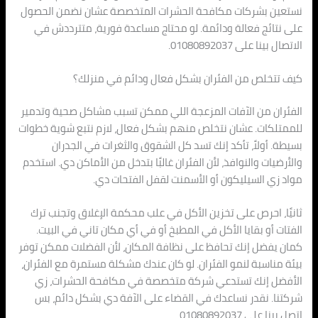
نستعين بشركات مكافحة الحشرات المتخصصة عشان نضمن الحصول
على نتائج فعالة ودائمة. لو محتاج مساعدة فورية، متترددش في
الاتصال بينا على 01080892037.
كيف تتخلص من الفئران بشكل فعال ودائم في منزلك؟
الفئران من الآفات المزعجة اللي ممكن تسبب مشاكل صحية وتدمير
للممتلكات. عشان نتخلص منهم بشكل فعال، لازم نتبع شوية خطوات
بسيطة. أولاً، تأكد إنك تسد كل الشقوق والثغرات في الجدران
والأرضيات والنوافذ، لأن الفئران غالبًا بتدخل من الأماكن دي. استخدم
مواد زي السيليكون أو الأسمنت لقفل الفتحات دي.
ثانيًا، احرص على تخزين الأكل في علب محكمة الإغلاق وتجنب ترك
الفتات أو بقايا الأكل في المطبخ أو في أي مكان تاني في البيت.
كمان يفضل إنك تحافظ على نظافة المكان، لأن الفضلات ممكن توفر
بيئة مناسبة لنمو الفئران. لو كان عندك مشكلة مستمرة مع الفئران،
الأفضل إنك تستدعي شركة متخصصة في مكافحة الحشرات، زي
شركتنا. نقدر نساعدك في القضاء على الآفة دي بشكل دائم، بس
اتصل بينا على 01080892037.