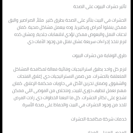
تأثير حشرات البيوت على الصحة
الحشرات في البيت بتأثر على الصحة بطرق كتير. مثلاً، الصراصير والبق
ممكن ينقلوا أمراض وبكتيريا، وده بيعمل مشاكل صحية. كمان
لدغات النمل والبعوض ممكن تؤدي لالتهابات جلدية، وعشان كده
لازم نتخذ إجراءات سريعة عشان نقلل من وجود الآفات دي.
طرق الوقاية من حشرات البيوت
لازم كل واحد يطبق استراتيجيات وقائية فعالة لمكافحة المشاكل
المتعلقة بالحشرات. من ضمن الاستراتيجيات دي، إغلاق الفتحات
والشقوق، وضمان تخزين الأكل في حاويات محكمة الإغلاق. كمان،
مهم نعمل تنظيف دوري للبيت، ونتخلص من الفوضى اللي ممكن
تشجع على تكاثر الحشرات. كل ما اتبعنا الخطوات دي، زادت الفرص
للحد من وجود الحشرات في البيت والحفاظ على صحة الأسرة.
خدمات شركة مكافحة الحشرات
الفحص المنزلي المجاني