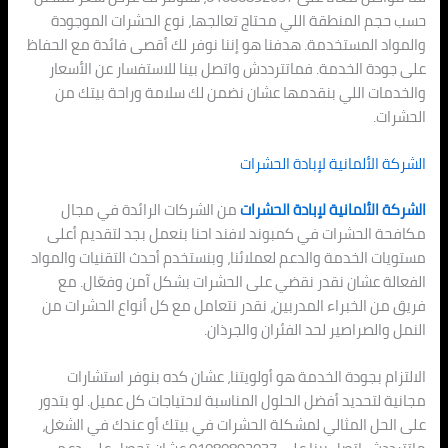
حسب حجم المنطقة اللي محتاج تعالجها، نوع الحشرات الموجودة
والمواد المستخدمة. هدفنا هو إننا نوفر لك أقصى فائدة مع الحفاظ
على جودة الخدمة. فماتترددش واتصل بينا للاستفسار عن الأسعار
والخدمات اللي بنقدمها عشان نضمن لك سلامة وراحة بيتك من
الحشرات.
الشركة الألمانية لإبادة الحشرات
الشركة الألمانية لإبادة الحشرات
من الشركات الرائدة في مجال
مكافحة الحشرات في كمبوند لافند احنا بنعمل بجد لتقديم أعلى
مستويات الخدمة والدعم لعملائنا، وبنستخدم أحدث التقنيات والمواد
الفعالة عشان نقدر نقضي على الحشرات بشكل آمن وفعّال. مع
فريق من الخبراء المدربين، نقدر نتعامل مع كل أنواع الحشرات من
النمل والصراصير لحد الفئران والجرذان.
الالتزام بجودة الخدمة هو أولويتنا، عشان كده بنوفر استشارات
مجانية لتحديد أفضل الحلول المناسبة لاحتياجات كل عميل. لو بتدور
على الحل المثالي لمشكلة الحشرات في بيتك أو عندك في الشغل،