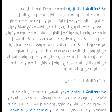
مكافحة الحشرات المنزلية
حاجة مهمة جدًا للحفاظ على صحة
وسلامة أفراد الأسرة. لما تواجه مشاكل مع حشرات زي النمل،
الصراصير، أو البعوض، يفضل دايمًا تستعين بشركة متخصصة لضمان
حل فعّال. الفحص الدوري للبيت يساعد في اكتشاف أي مشاكل قبل
ما تتفاقم، والخبرا يعرفوا أفضل الطرق للتعامل مع كل نوع من أنواع
الحشرات. الشركة اللي بنتكلم عنها بتقدم خدمات متكاملة تشمل
تقييم دقيق للمشكلة واستخدام مواد آمنة وفعّالة. تقدر تتصل بينا
في أي وقت على الرقم 01080892037 للحصول على استشارة
شاملة. إحنا هنا عشان نتأكد إن بيتك خالي من الحشرات وأفراد أسرتك
في أمان دائم. ماتترددش في التواصل معانا، إحنا نضمن لك الراحة
والطمأنينة في بيئتك المنزلية.
مكافحة الحشرات والقوارض
مكافحة الحشرات والقوارض
جزء أساسي للحفاظ على بيئة صحية
وآمنة في البيوت والمكاتب. القوارض والحشرات بتنمو في بيئات غير
نظيفة وبتدور على الأكل والمأوى، وده ممكن يسبب مشاكل صحية
ومادية كتير. عشان كده، الاستعانة ب
شركة متخصصة في مكافحة