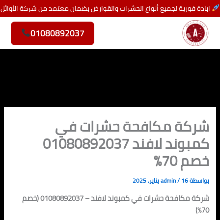
خطي
ابادة فورية لجميع أنواع الحشرات والقوارض بضمان معتمد من شركة الأوائل
لى
لمحتوى
01080892037
شركة مكافحة حشرات في
كمبوند لافند 01080892037
خصم 70%
بواسطة
16 يناير، 2025
/
admin
شركة مكافحة حشرات في كمبوند لافند – 01080892037 (خصم
70%)