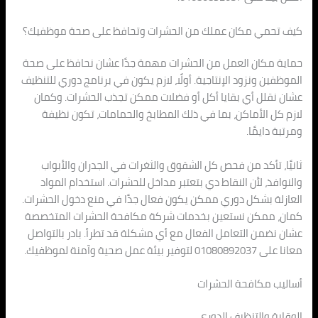
كيف تحمي مكان عملك من الحشرات وتحافظ على صحة موظفيك؟
حماية مكان العمل من الحشرات مهمة جدًا عشان نحافظ على صحة
الموظفين ونزود الإنتاجية. أولًا، لازم يكون في برنامج دوري للتنظيف
عشان نقلل أي بقايا أكل أو فضلات ممكن تجذب الحشرات. وكمان
لازم كل الأماكن، بما في ذلك المطابخ والحمامات، تكون نظيفة
ومرتبة دايمًا.
ثانيًا، تأكد من فحص كل الشقوق والثغرات في الجدران والأبواب
والنوافذ، لأن النقاط دي بتعتبر مداخل للحشرات. استخدام المواد
العازلة بشكل دوري ممكن يكون فعال جدًا في منع دخول الحشرات.
كمان، ممكن نستعين بخدمات شركة مكافحة الحشرات المتخصصة
عشان نضمن التعامل الفعال مع أي مشكلة قد تطرأ. بادر بالتواصل
معانا على 01080892037 لتوفير بيئة عمل صحية وآمنة لموظفيك.
أساليب مكافحة الحشرات
الوقاية والتنظيف الدوري