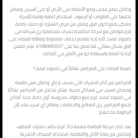
وكمان ينصح بتجنب وضع الأمتعة على الأرض أو على السرير، ويفضل
نخليها على الطاولات أو الرفوف. استخدام أغطية واقية للأسرّة
ممكن يمنع دخول البق ويقلل من فرص انتشاره. لو حصلت إصابة،
لازم تتواصل مع شركة مكافحة حشرات متخصصة زي شركتنا في
كمبوند لافند، لأنه إحنا بنتقدم خدمات مضمونة وفعّالة للقضاء على
البق بشكل نهائي. لما تتصل بينا على 01080892037، تقدر تضمن
الراحة التامة واستعادة جو من الأمان في أماكنك.
كيفية القضاء على الصراصير نهائياً في كمبوند لافند؟
الصراصير من أكثر الحشرات اللي بتسبب إزعاج، وكمان مش نظيفة
وممكن تتسبب في مشاكل صحية. عشان نتخلص من الصراصير نهائيًا
في كمبوند لافند، لازم نتبع خطوات مدروسة. أول حاجة، نحدد أماكن
تجمع الصراصير، زي المطابخ والحمامات، ونعالج أي تسرب ماء، لأن
الرطوبة بتجذبهم.
بعد كده، مرحلة النظافة مهمة جدًا. لازم نكثف عمليات التنظيف
ونتخلص من بقايا الأكل والقمامة. استخدام المبيدات الحشرية