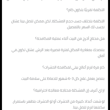
التكلفة تقريبًا بتكون كام؟
التكلفة بتختلف حسب حجم المشكلة، لكن ممكن تتصل بينا عشان
نحسب لك السعر بالتفصيل.
هل محتاج أخرج من البيت أثناء عملية المكافحة؟
بننصحك بمغادرة المكان لفترة قصيرة بعد الرش، عشان تكون في
أمان.
كم مرة لازم أعالج بيتي لمكافحة الحشرات؟
بننصح بعمل علاج كل 3-6 شهور للحفاظ على سلامة البيت.
ازاي أعرف إن المشكلة محتاجة معالجة احترافية؟
لو شفت أعداد كبيرة من الحشرات أو لو الحشرات بتظهر باستمرار،
ساعتها لازم تتصل بينا.