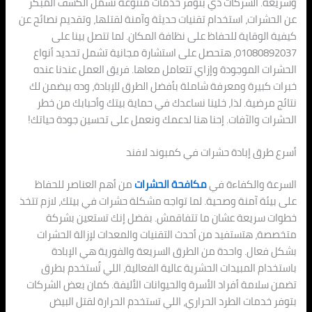
وسريعة. الشركات دي بتوفر خدمات متنوعة تشمل الكشف المبكر
عن الحشرات، استخدام تقنيات حديثة وآمنة لقتلها، وتقديم نصائح عن
كيفية الوقاية للحفاظ على نظافة المكان. لما تتصل بينا على
01080892037، هتحصل على استشارة مجانية تشمل تحديد أنواع
الحشرات الموجودة وإزاي تتعامل معاها. فريق العمل عندنا عنده
خبرات كبيرة ومعرفة شاملة بأفضل الطرق للإبادة، وده بيضمن لك
نتائج مرضية. لذا، خلينا نساعدك في حماية بيتك وأحبابك من خطر
الحشرات والآفات. إحنا هنا لدعمك ونعمل على تحسين جودة حياتك!
أسرع طرق إبادة حشرات في كمبوند لافند
السرعة والكفاءة في
مكافحة الحشرات
من أهم العناصر للحفاظ
على بيئة آمنة وصحية. لما تواجه مشكلة حشرات في بيتك، لازم تتخذ
خطوات سريعة عشان ما تتفاقمش. بفضل إنك تستعين بشركة
متخصصة، هتستفيد من أحدث التقنيات والمعدات لإزالة الحشرات
بشكل فعال. واحدة من الطرق السريعة والفورية هي الإبادة
باستخدام المبيدات الحشرية عالية الفعالية، اللي تُستخدم بطرق
تضمن سلامة أفراد الأسرة والحيوانات الأليفة. كمان بعض الشركات
بتوفر خدمات الطرد الحراري، اللي تستخدم الحرارة لقتل البيض