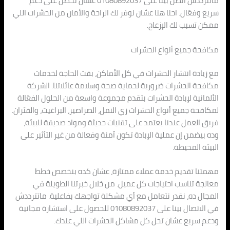
ماتترددش اتصل بينا على 01080892037 عشان تحصل على دعم
سريع وفعّال. احنا هنا عشان نوفر لك الراحة والأمان من الحشرات اللي
ممكن تسبب لك الإزعاج.
مكافحة جميع أنواع الحشرات
مع زيادة انتشار الحشرات في كل الأماكن، بقت الحاجة لخدمات
مكافحة الحشرات ضرورية لحماية صحة وسلامة عائلاتنا. الشركة
الألمانية لإبادة الحشرات بتقدم مجموعة واسعة من الحلول الفعّالة
لمكافحة جميع أنواع الحشرات زي النمل، الصراصير، البراغيث، والفئران.
فريق العمل عندنا يعتمد على تقنيات حديثة ومواد صديقة للبيئة،
وده بيضمن إن عملية الإبادة تكون آمنة وفعالة من غير التأثير على
البيئة المحيطة.
مهمتنا تقديم خدمة عملاء ممتازة، عشان كده بنخصص خطط
معالجة تناسب احتياجات كل عميل. من خلال خبرتنا الطويلة في
المجال ده، نقدر نتعامل مع أي مشكلة تواجهك بفاعلية. ماتترددش
في الاتصال بينا على 01080892037 للحصول على استشارة مجانية
ودعم سريع عشان تحل كل مشاكل الحشرات اللي عندك.