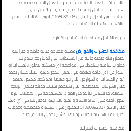
والحشرات البالغة. بالإضافة لكده، فرق العمل المتخصصة ممكن
تعمل فحص شامل وتقدم النصائح لحماية بيتك من جديد.
فماتترددش، اتصل بينا على 01080892037، لنوفر لك الحلول الفورية
والفعالة لمشكلة الحشرات عندك.
دليلك الشامل لمكافحة الحشرات والقوارض
مكافحة الحشرات والقوارض
عملية محتاجة عناية خاصة واحترافية
لضمان بيئة صحية خالية من المشكلات. في الدليل ده، نقدم لك
خطوات شاملة تساعدك في مواجهة أي مشكلة تتعلق بالحشرات أو
القوارض. أول حاجة مهمة هي تعمل فحص دقيق لبيتك عشان تحدد
أنواع الحشرات أو القوارض اللي بتواجهها. بعد كده، ممكن تعتمد
على الشركات المتخصصة اللي تستخدم تقنيات حديثة لضمان الإبادة
الفعالة. ما تنساش تتأكد من المواد المستخدمة في العمليات، لازم
تكون آمنة على أفراد الأسرة والحيوانات. تقدر توصل لينا في أي وقت
على الرقم 01080892037 للحصول على استشارة متخصصة وخدمات
احترافية تناسب احتياجاتك، إحنا هنا عشان نحمي بيتك وراحتك.
مكافحة الحشرات المنزلية