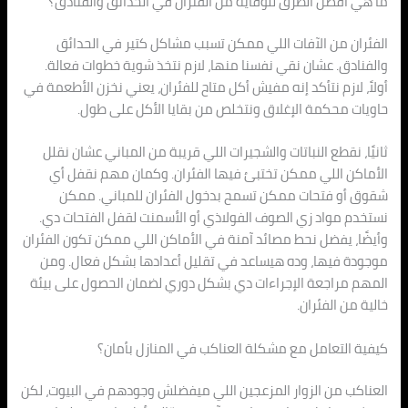
ما هي أفضل الطرق للوقاية من الفئران في الحدائق والفنادق؟
الفئران من الآفات اللي ممكن تسبب مشاكل كتير في الحدائق
والفنادق. عشان نقي نفسنا منها، لازم نتخذ شوية خطوات فعالة.
أولاً، لازم نتأكد إنه مفيش أكل متاح للفئران، يعني نخزن الأطعمة في
حاويات محكمة الإغلاق ونتخلص من بقايا الأكل على طول.
ثانيًا، نقطع النباتات والشجيرات اللي قريبة من المباني عشان نقلل
الأماكن اللي ممكن تختبئ فيها الفئران. وكمان مهم نقفل أي
شقوق أو فتحات ممكن تسمح بدخول الفئران للمباني. ممكن
نستخدم مواد زي الصوف الفولاذي أو الأسمنت لقفل الفتحات دي.
وأيضًا، يفضل نحط مصائد آمنة في الأماكن اللي ممكن تكون الفئران
موجودة فيها، وده هيساعد في تقليل أعدادها بشكل فعال. ومن
المهم مراجعة الإجراءات دي بشكل دوري لضمان الحصول على بيئة
خالية من الفئران.
كيفية التعامل مع مشكلة العناكب في المنازل بأمان؟
العناكب من الزوار المزعجين اللي ميفضلش وجودهم في البيوت، لكن