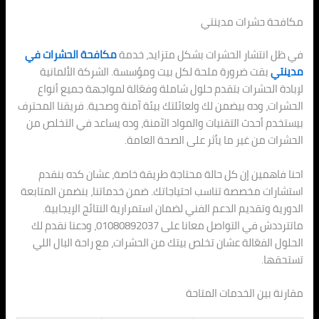
مكافحة حشرات مدينتي
في ظل انتشار الحشرات بشكل متزايد، خدمة
مكافحة الحشرات في
مدينتي
بقت ضرورة ملحة لكل بيت ومؤسسة. الشركة الألمانية
لإبادة الحشرات بتقدم حلول شاملة وفعّالة لمواجهة جميع أنواع
الحشرات، وده بيضمن لك ولعائلتك بيئة آمنة وصحية. فريقنا المحترف
بيستخدم أحدث التقنيات والمواد الآمنة، وده يساعد في التخلص من
الحشرات من غير ما يأثر على الصحة العامة.
احنا فاهمين إن كل حالة محتاجة طريقة خاصة، عشان كده بنقدم
استشارات مخصصة تناسب احتياجاتك. ضمن خدماتنا، بنضمن المتابعة
الدورية وتقديم الدعم الفني لضمان استمرارية النتائج الإيجابية.
ماتترددش في التواصل معانا على 01080892037، ودعنا نقدم لك
الحلول الفعّالة عشان تخلص بيتك من الحشرات، مع راحة البال اللي
تستحقها.
مقارنة بين الخدمات المتاحة