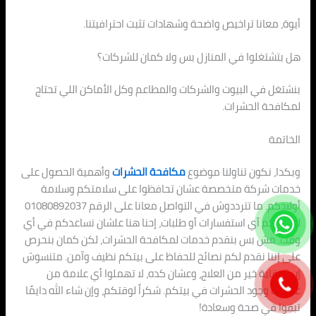
أيوة، معانا تراخيص واضحة وشهادات تثبت احترافيتنا.
هل بتشتغلوا في المنازل بس ولا كمان للشركات؟
بنشتغل في البيوت والشركات والمطاعم وكل الأماكن اللي تحتاج
لمكافحة الحشرات.
الخاتمة
وبكدا، نكون تناولنا موضوع
مكافحة الحشرات
وأهمية الحصول على
خدمات شركة متخصصة عشان تحافظوا على سلامتكم وسلامة
أولادكم. ما تترددوش في التواصل معانا على الرقم 01080892037
لو عندكم أي استفسارات أو طلبات، إحنا هنا علشان نساعدكم في أي
وقت. مش بس بنقدم خدمات لمكافحة الحشرات، لكن كمان بنحرص
على إننا نقدم لكم نصائح للحفاظ على بيتكم نظيف وآمن. متنسوش
إن الوقاية خير من العلاج، وعشان كده، لا تهملوا أي علامة من
علامات وجود الحشرات في بيتكم. شكراً لوقتكم، وإن شاء الله دايمًا
تبقوا في صحة وسعادة!