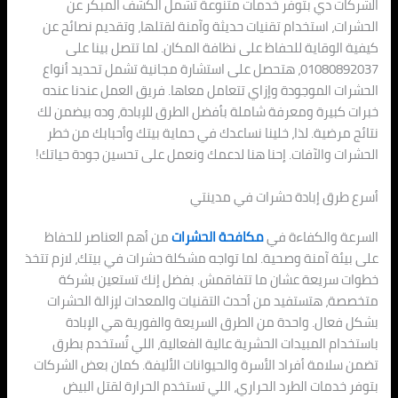
الشركات دي بتوفر خدمات متنوعة تشمل الكشف المبكر عن
الحشرات، استخدام تقنيات حديثة وآمنة لقتلها، وتقديم نصائح عن
كيفية الوقاية للحفاظ على نظافة المكان. لما تتصل بينا على
01080892037، هتحصل على استشارة مجانية تشمل تحديد أنواع
الحشرات الموجودة وإزاي تتعامل معاها. فريق العمل عندنا عنده
خبرات كبيرة ومعرفة شاملة بأفضل الطرق للإبادة، وده بيضمن لك
نتائج مرضية. لذا، خلينا نساعدك في حماية بيتك وأحبابك من خطر
الحشرات والآفات. إحنا هنا لدعمك ونعمل على تحسين جودة حياتك!
أسرع طرق إبادة حشرات في مدينتي
السرعة والكفاءة في
مكافحة الحشرات
من أهم العناصر للحفاظ
على بيئة آمنة وصحية. لما تواجه مشكلة حشرات في بيتك، لازم تتخذ
خطوات سريعة عشان ما تتفاقمش. بفضل إنك تستعين بشركة
متخصصة، هتستفيد من أحدث التقنيات والمعدات لإزالة الحشرات
بشكل فعال. واحدة من الطرق السريعة والفورية هي الإبادة
باستخدام المبيدات الحشرية عالية الفعالية، اللي تُستخدم بطرق
تضمن سلامة أفراد الأسرة والحيوانات الأليفة. كمان بعض الشركات
بتوفر خدمات الطرد الحراري، اللي تستخدم الحرارة لقتل البيض