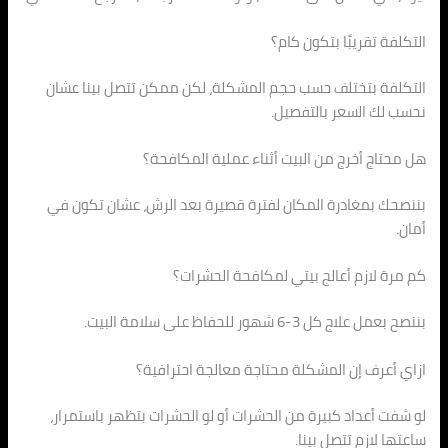
التكلفة تقريبًا بتكون كام؟
التكلفة بتختلف حسب حجم المشكلة، لكن ممكن تتصل بينا عشان
نحسب لك السعر بالتفصيل.
هل محتاج أخرج من البيت أثناء عملية المكافحة؟
بننصحك بمغادرة المكان لفترة قصيرة بعد الرش، عشان تكون في
أمان.
كم مرة لازم أعالج بيتي لمكافحة الحشرات؟
بننصح بعمل علاج كل 3-6 شهور للحفاظ على سلامة البيت.
ازاي أعرف إن المشكلة محتاجة معالجة احترافية؟
لو شفت أعداد كبيرة من الحشرات أو لو الحشرات بتظهر باستمرار،
ساعتها لازم تتصل بينا.