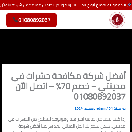
خطي
ابادة فورية لجميع أنواع الحشرات والقوارض بضمان معتمد من شركة الأوائل
لى
لمحتوى
01080892037
أفضل شركة مكافحة حشرات في
مدينتي – خصم 70% – اتصل الآن
01080892037
بواسطة
31 ديسمبر، 2024
/
admin
إذا كنت تبحث عن خدمة احترافية وموثوقة للتخلص من الحشرات في
مدينتي، فنحن نقدم لك الحل المثالي. تُعد شركتنا
أفضل شركة