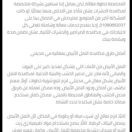
المخصصة خطوة فعّالة، لكن يفضل إننا نستعين بشركة متخصصة
لمكافحة الحشرات عشان نتأكد من التخلص منها نهائيًا. لو كانت
المشكلة أكبر من المتوقع، متترددش في الاتصال بينا على
01080892037، إحنا بنقدم خدمات فعالة وشاملة تغطي كل
احتياجاتك في مكافحة الصراصير والحشرات الثانية، عشان تضمن صحة
وسلامة بيتك.
أفضل طرق مكافحة النمل الأبيض بفعالية في مدينتي
النمل الأبيض من الآفات اللي بتشكل تهديد كبير على البيوت
والمباني لأنه قادر على تدمير الخشب والبنية التحتية. لمكافحة النمل
الأبيض بشكل فعال في مدينتي، لازم نتبع شوية خطوات. أولاً، مهم
نكشف عن أماكن وجود النمل الأبيض، وده ممكن نعمله عن طريق
فحص الخشب والمناطق المحيطة بالمبنى. ممكن كمان نستخدم
مصائد خاصة عشان تساعدنا نحدد النشاط.
ثانيًا، لازم نعالج أي تسرب مياه أو رطوبة في المكان، لأن النمل الأبيض
بيفضل البيئات الرطبة. ثالثًا، ينصح باستخدام مواد طبيعية زي زيت
النيم أو مبيدات حشرية مخصصة للنمل الأبيض، وكمان مهم نعرف