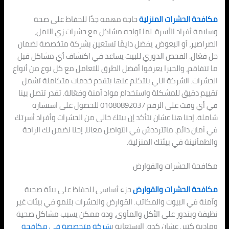
مكافحة الحشرات المنزلية
حاجة مهمة جدًا للحفاظ على صحة
وسلامة أفراد الأسرة. لما تواجه مشاكل مع حشرات زي النمل،
الصراصير، أو البعوض، يفضل دايمًا تستعين بشركة متخصصة لضمان
حل فعّال. الفحص الدوري للبيت يساعد في اكتشاف أي مشاكل قبل
ما تتفاقم، والخبرا يعرفوا أفضل الطرق للتعامل مع كل نوع من أنواع
الحشرات. الشركة اللي بنتكلم عنها بتقدم خدمات متكاملة تشمل
تقييم دقيق للمشكلة واستخدام مواد آمنة وفعّالة. تقدر تتصل بينا
في أي وقت على الرقم 01080892037 للحصول على استشارة
شاملة. إحنا هنا عشان نتأكد إن بيتك خالي من الحشرات وأفراد أسرتك
في أمان دائم. ماتترددش في التواصل معانا، إحنا نضمن لك الراحة
والطمأنينة في بيئتك المنزلية.
مكافحة الحشرات والقوارض
مكافحة الحشرات والقوارض
جزء أساسي للحفاظ على بيئة صحية
وآمنة في البيوت والمكاتب. القوارض والحشرات بتنمو في بيئات غير
نظيفة وبتدور على الأكل والمأوى، وده ممكن يسبب مشاكل صحية
ومادية كتير. عشان كده، الاستعانة ب
شركة متخصصة في مكافحة