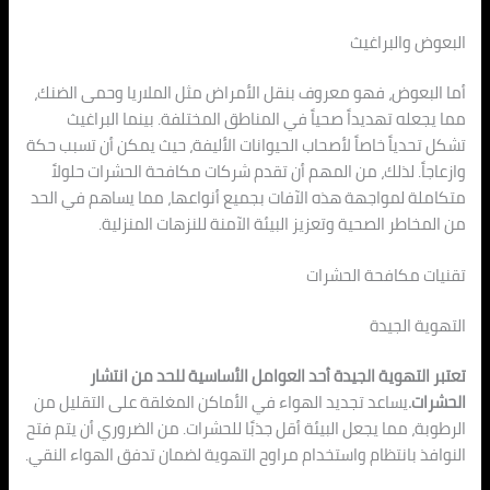
البعوض والبراغيث
أما البعوض، فهو معروف بنقل الأمراض مثل الملاريا وحمى الضنك،
مما يجعله تهديداً صحياً في المناطق المختلفة. بينما البراغيث
تشكل تحدياً خاصاً لأصحاب الحيوانات الأليفة، حيث يمكن أن تسبب حكة
وازعاجاً. لذلك، من المهم أن تقدم شركات مكافحة الحشرات حلولاً
متكاملة لمواجهة هذه الآفات بجميع أنواعها، مما يساهم في الحد
من المخاطر الصحية وتعزيز البيئة الآمنة للنزهات المنزلية.
تقنيات مكافحة الحشرات
التهوية الجيدة
تعتبر التهوية الجيدة أحد العوامل الأساسية للحد من انتشار
الحشرات.
يساعد تجديد الهواء في الأماكن المغلقة على التقليل من
الرطوبة، مما يجعل البيئة أقل جذبًا للحشرات. من الضروري أن يتم فتح
النوافذ بانتظام واستخدام مراوح التهوية لضمان تدفق الهواء النقي.