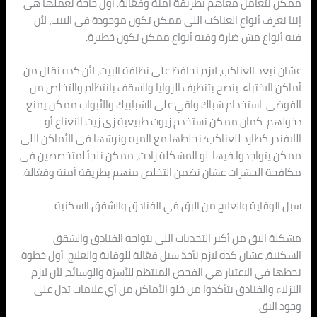
ممكن نتعامل معاهم بطريقة آمنة وفعّالة. أول حاجة نعملها هي
إننا نعرف أنواع العناكب اللي ممكن تكون موجودة في البيت، لأن
فيه أنواع مش ضارة وفيه أنواع ممكن تكون خطيرة.
عشان نبعد العناكب، لازم نحافظ على نظافة البيت، لأن كده نقلل من
أماكن الاختباء. ينصح بتنظيف الزوايا والسقف بانتظام والتخلص من
الفوضى. استخدام شباك واقي على الشبابيك والأبواب ممكن يمنع
دخولهم. كمان ممكن نستخدم زيوت طبيعية زي زيت النعناع أو
اللافندر كطارد للعناكب؛ نخلطها مع الميه ونرشها في الأماكن اللي
ممكن يتواجدوا فيها. لو المشكلة زادت، ممكن نلجأ لمتخصصين في
مكافحة الحشرات عشان نضمن التخلص منهم بطريقة آمنة وفعّالة.
سبل الوقاية والعلاج من البق في الفنادق والشقق السكنية
مشكلة البق من أكبر التحديات اللي بتواجه الفنادق والشقق
السكنية، عشان كده لازم نأخذ سبل فعّالة للوقاية والعلاج. أول خطوة
نحطها في الاعتبار هي الفحص المنتظم للأسرّة والوسائد، لأن لازم
النزلاء والفنادق يتأكدوا من خلو الأماكن من أي علامات تدل على
وجود البق.