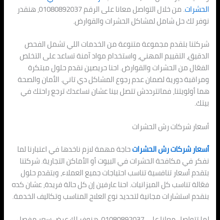
الحشرات
. من خلال التواصل معانا على الرقم 01080892037، هنقدر
نوفر لك حل شامل لمشاكل الحشرات والقوارض.
شركتنا بتقدم مجموعة متنوعة من الخدمات اللي تشمل الفحص
الدقيق، التقييم المهني، واستخدام مواد آمنة تساعد على التخلص
الفعّال من الحشرات والقوارض. احنا حريصين نقدم حلول مبتكرة
ومراقبة دورية لضمان عدم رجوع المشاكل دي تاني. الأمان والصحة
هما أولويتنا، فماتترددش تتصل بينا عشان نساعدك ترجع راحتك في
بيتك.
أسعار شركات رش الحشرات
أسعار شركات رش الحشرات
حاجة مهمة لازم ناخدها في اعتبارنا لما
نفكر في مكافحة الحشرات في البيوت أو الأماكن التجارية. شركتنا
بتقدم أسعار تنافسية تناسب احتياجات جميع العملاء، وبتقدم حلول
فعّالة تناسب كل الميزانيات. احنا عارفين إن كل حالة فريدة، عشان كده
بنقدم استشارات مجانية لتحديد نوع العلاج المناسب وتكاليف الخدمة.
لما تتواصل معانا على 01080892037، هنوفر لك عرض سعر مفصل