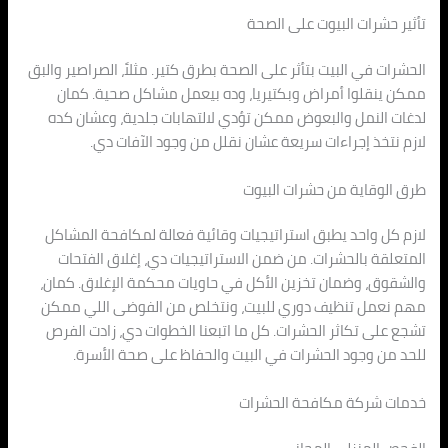
تأثير حشرات البيوت على الصحة
الحشرات في البيت بتأثر على الصحة بطرق كتير. مثلاً، الصراصير والبق
ممكن ينقلوا أمراض وبكتيريا، وده بيعمل مشاكل صحية. كمان
لدغات النمل والبعوض ممكن تؤدي لالتهابات جلدية، وعشان كده
لازم نتخذ إجراءات سريعة عشان نقلل من وجود الآفات دي.
طرق الوقاية من حشرات البيوت
لازم كل واحد يطبق استراتيجيات وقائية فعالة لمكافحة المشاكل
المتعلقة بالحشرات. من ضمن الاستراتيجيات دي، إغلاق الفتحات
والشقوق، وضمان تخزين الأكل في حاويات محكمة الإغلاق. كمان،
مهم نعمل تنظيف دوري للبيت، ونتخلص من الفوضى اللي ممكن
تشجع على تكاثر الحشرات. كل ما اتبعنا الخطوات دي، زادت الفرص
للحد من وجود الحشرات في البيت والحفاظ على صحة الأسرة.
خدمات شركة مكافحة الحشرات