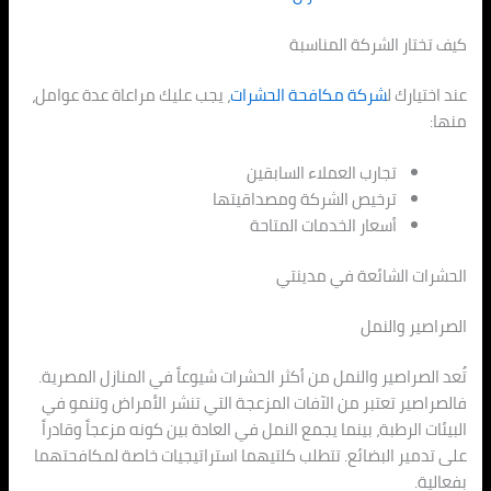
كيف تختار الشركة المناسبة
عند اختيارك ل
شركة مكافحة الحشرات
، يجب عليك مراعاة عدة عوامل،
منها:
تجارب العملاء السابقين
ترخيص الشركة ومصداقيتها
أسعار الخدمات المتاحة
الحشرات الشائعة في مدينتي
الصراصير والنمل
تُعد الصراصير والنمل من أكثر الحشرات شيوعاً في المنازل المصرية.
فالصراصير تعتبر من الآفات المزعجة التي تنشر الأمراض وتنمو في
البيئات الرطبة، بينما يجمع النمل في العادة بين كونه مزعجاً وقادراً
على تدمير البضائع. تتطلب كلتيهما استراتيجيات خاصة لمكافحتهما
بفعالية.