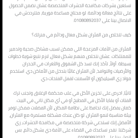
نستعين بشركات مكافحة الحشرات المتخصصة عشان نضمن الحصول
على نتائج فعالة ودائمة. لو محتاج مساعدة فورية، متترددش في
الاتصال بينا على 01080892037.
كيف تتخلص من الفئران بشكل فعال ودائم في منزلك؟
الفئران من الآفات المزعجة اللي ممكن تسبب مشاكل صحية وتدمير
للممتلكات. عشان نتخلص منهم بشكل فعال، لازم نتبع شوية خطوات
بسيطة. أولاً، تأكد إنك تسد كل الشقوق والثغرات في الجدران
والأرضيات والنوافذ، لأن الفئران غالبًا بتدخل من الأماكن دي. استخدم
مواد زي السيليكون أو الأسمنت لقفل الفتحات دي.
ثانيًا، احرص على تخزين الأكل في علب محكمة الإغلاق وتجنب ترك
الفتات أو بقايا الأكل في المطبخ أو في أي مكان تاني في البيت.
كمان يفضل إنك تحافظ على نظافة المكان، لأن الفضلات ممكن توفر
بيئة مناسبة لنمو الفئران. لو كان عندك مشكلة مستمرة مع الفئران،
الأفضل إنك تستدعي شركة متخصصة في مكافحة الحشرات، زي
شركتنا. نقدر نساعدك في القضاء على الآفة دي بشكل دائم، بس
اتصل بينا على 01080892037.