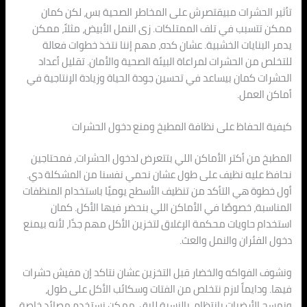
تأثير الحشرات مبيقتصرش على المخاطر الصحية بس، لكن كمان
ممكن تتسبب في تلف الممتلكات. زى النمل الأبيض، مثلاً، ممكن
يدمر البنايات الخشبية. عشان كده، مهم إننا نتخذ خطوات فعالة
للتخلص من الحشرات لمراعاة البيئة الصحية والأمان. تقليل أعداد
الحشرات كمان بيساعد في تحسين جودة الحياة وزيادة الإنتاجية في
أماكن العمل.
كيفية الحفاظ على نظافة المطبخ ومنع دخول الحشرات
المطبخ من أكتر الأماكن اللي بتتعرض لدخول الحشرات، فمحتاجين
نحافظ عليه نظيف على طول عشان نحمي نفسنا من المشكلة دي.
أول خطوة هي التأكد من تنظيف الأسطح يوميًا باستخدام المنظفات
المناسبة، خصوصًا في الأماكن اللي بنحضر فيها الأكل. كمان
استخدام حاويات محكمة الإغلاق لتخزين الأكل مهم جدًا، لأنه بيمنع
دخول الفئران والنمل والعث.
ونشوف الفواكه والخضار قبل التخزين عشان نتاكد إن مفيش حشرات
فيها. ودايماً لازم نتخلص من الفتات وسكائب الأكل على طول،
ونمسح الأرضيات بانتظام. بالنسبة للبق، ممكن نستخدم مصائد خاصة