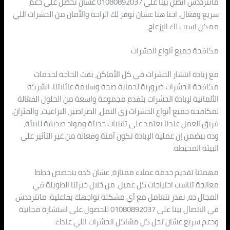
ماتترددش اتصل بينا على 01080892037 عشان تحصل على دعم
سريع وفعّال. احنا هنا عشان نوفر لك الراحة والأمان من الحشرات اللي
ممكن تسبب لك الإزعاج.
مكافحة جميع أنواع الحشرات
مع زيادة انتشار الحشرات في كل الأماكن، بقت الحاجة لخدمات
مكافحة الحشرات ضرورية لحماية صحة وسلامة عائلاتنا. الشركة
الألمانية لإبادة الحشرات بتقدم مجموعة واسعة من الحلول الفعّالة
لمكافحة جميع أنواع الحشرات زي النمل، الصراصير، البراغيث، والفئران.
فريق العمل عندنا يعتمد على تقنيات حديثة ومواد صديقة للبيئة،
وده بيضمن إن عملية الإبادة تكون آمنة وفعالة من غير التأثير على
البيئة المحيطة.
مهمتنا تقديم خدمة عملاء ممتازة، عشان كده بنخصص خطط
معالجة تناسب احتياجات كل عميل. من خلال خبرتنا الطويلة في
المجال ده، نقدر نتعامل مع أي مشكلة تواجهك بفاعلية. ماتترددش
في الاتصال بينا على 01080892037 للحصول على استشارة مجانية
ودعم سريع عشان تحل كل مشاكل الحشرات اللي عندك.