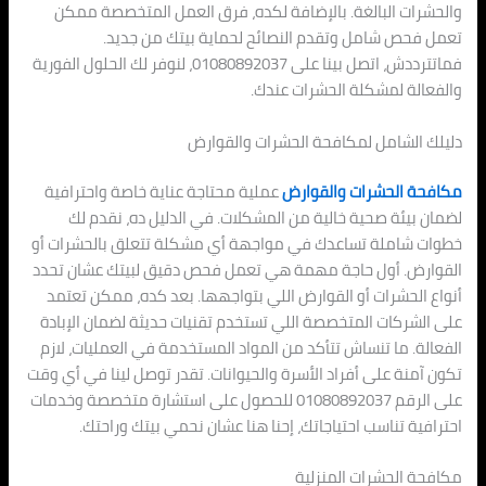
والحشرات البالغة. بالإضافة لكده، فرق العمل المتخصصة ممكن
تعمل فحص شامل وتقدم النصائح لحماية بيتك من جديد.
فماتترددش، اتصل بينا على 01080892037، لنوفر لك الحلول الفورية
والفعالة لمشكلة الحشرات عندك.
دليلك الشامل لمكافحة الحشرات والقوارض
مكافحة الحشرات والقوارض
عملية محتاجة عناية خاصة واحترافية
لضمان بيئة صحية خالية من المشكلات. في الدليل ده، نقدم لك
خطوات شاملة تساعدك في مواجهة أي مشكلة تتعلق بالحشرات أو
القوارض. أول حاجة مهمة هي تعمل فحص دقيق لبيتك عشان تحدد
أنواع الحشرات أو القوارض اللي بتواجهها. بعد كده، ممكن تعتمد
على الشركات المتخصصة اللي تستخدم تقنيات حديثة لضمان الإبادة
الفعالة. ما تنساش تتأكد من المواد المستخدمة في العمليات، لازم
تكون آمنة على أفراد الأسرة والحيوانات. تقدر توصل لينا في أي وقت
على الرقم 01080892037 للحصول على استشارة متخصصة وخدمات
احترافية تناسب احتياجاتك، إحنا هنا عشان نحمي بيتك وراحتك.
مكافحة الحشرات المنزلية