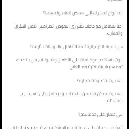
ايه أنواع الحشرات اللي ممكن تتعاملوا معاها؟
احنا بنتعامل مع حاجات كتير زي البعوض، الصراصير، النمل، الفئران،
والعقارب.
هل المواد الكيميائية آمنة للأطفال والحيوانات الأليفة؟
أيوة، بنستخدم مواد آمنة على الأطفال والحيوانات، بس بننصحك
تبعدهم شوية لفترة بعد العلاج.
العملية بتاخد وقت قد ايه؟
العملية ممكن تاخد من ساعة لحد يوم كامل على حسب حجم
المشكلة.
في ضمان على خدماتكم؟
أيوة، في ضمان على خدماتنا، ولو المشكلة رجعت، هنرجع نحلها تاني.