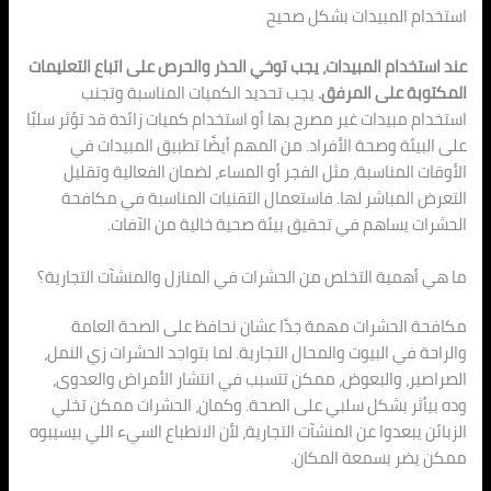
استخدام المبيدات بشكل صحيح
عند استخدام المبيدات، يجب توخي الحذر والحرص على اتباع التعليمات
المكتوبة على المرفق.
يجب تحديد الكميات المناسبة وتجنب
استخدام مبيدات غير مصرح بها أو استخدام كميات زائدة قد تؤثر سلبًا
على البيئة وصحة الأفراد. من المهم أيضًا تطبيق المبيدات في
الأوقات المناسبة، مثل الفجر أو المساء، لضمان الفعالية وتقليل
التعرض المباشر لها. فاستعمال التقنيات المناسبة في مكافحة
الحشرات يساهم في تحقيق بيئة صحية خالية من الآفات.
ما هي أهمية التخلص من الحشرات في المنازل والمنشآت التجارية؟
مكافحة الحشرات مهمة جدًا عشان نحافظ على الصحة العامة
والراحة في البيوت والمحال التجارية. لما بتواجد الحشرات زي النمل،
الصراصير، والبعوض، ممكن تتسبب في انتشار الأمراض والعدوى،
وده بيأثر بشكل سلبي على الصحة. وكمان، الحشرات ممكن تخلي
الزبائن يبعدوا عن المنشآت التجارية، لأن الانطباع السيء اللي بيسيبوه
ممكن يضر بسمعة المكان.