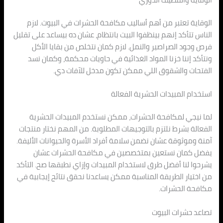
الوقاية تعتبر من أهم أساليب مكافحة الحشرات في البيوت. لازم
الناس تتأكد إنهم بينظفوا البيت بانتظام، عشان ده بيساعد على تقليل
فرص وجود الصراصير والنمل. لازم كمان نتخلص من بقايا الأكل
ونتأكد إننا خزنا المواد الغذائية في حاويات محكمة، وكمان نسد
الفتحات والشقوق اللي ممكن تكون مدخل للآفات دي.
استخدام المبيدات الحشرية الفعالة
لما نيجي لمكافحة الحشرات، ممكن نستخدم المبيدات الحشرية
الفعالة بشرط نلتزم بالتوجيهات المطلوبة. من المهم نختار منتجات
آمنة وموثوقة عشان نضمن سلامة أفراد الأسرة والحيوانات الأليفة.
يفضل كمان نستعين بمتخصصين في مكافحة الحشرات عشان
يشرحوا لنا أفضل طرق لاستخدام المبيدات وإزاي نطبقها صح. التأكد
من اختيار الطريقة المناسبة ممكن يساعدنا نحقق نتائج إيجابية في
مكافحة الحشرات.
تصاعد حشرات البيوت