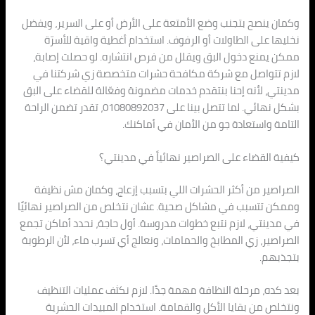
وكمان ينصح بتجنب وضع الأمتعة على الأرض أو على السرير، ويفضل
نخليها على الطاولات أو الرفوف. استخدام أغطية واقية للأسرّة
ممكن يمنع دخول البق ويقلل من فرص انتشاره. لو حصلت إصابة،
لازم تتواصل مع شركة مكافحة حشرات متخصصة زي شركتنا في
مدينتي، لأنه إحنا بنتقدم خدمات مضمونة وفعّالة للقضاء على البق
بشكل نهائي. لما تتصل بينا على 01080892037، تقدر تضمن الراحة
التامة واستعادة جو من الأمان في أماكنك.
كيفية القضاء على الصراصير نهائياً في مدينتي؟
الصراصير من أكثر الحشرات اللي بتسبب إزعاج، وكمان مش نظيفة
وممكن تتسبب في مشاكل صحية. عشان نتخلص من الصراصير نهائيًا
في مدينتي، لازم نتبع خطوات مدروسة. أول حاجة، نحدد أماكن تجمع
الصراصير، زي المطابخ والحمامات، ونعالج أي تسرب ماء، لأن الرطوبة
بتجذبهم.
بعد كده، مرحلة النظافة مهمة جدًا. لازم نكثف عمليات التنظيف
ونتخلص من بقايا الأكل والقمامة. استخدام المبيدات الحشرية