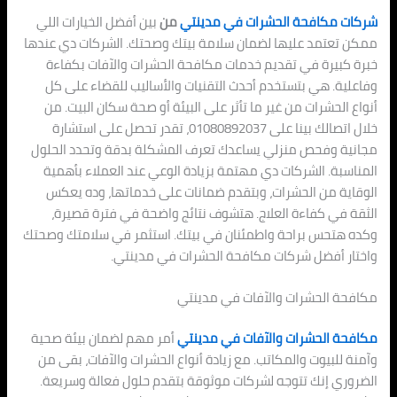
شركات مكافحة الحشرات في مدينتي
من
بين أفضل الخيارات اللي
ممكن تعتمد عليها لضمان سلامة بيتك وصحتك. الشركات دي عندها
خبرة كبيرة في تقديم خدمات مكافحة الحشرات والآفات بكفاءة
وفاعلية. هي بتستخدم أحدث التقنيات والأساليب للقضاء على كل
أنواع الحشرات من غير ما تأثر على البيئة أو صحة سكان البيت. من
خلال اتصالك بينا على 01080892037، تقدر تحصل على استشارة
مجانية وفحص منزلي يساعدك تعرف المشكلة بدقة وتحدد الحلول
المناسبة. الشركات دي مهتمة بزيادة الوعي عند العملاء بأهمية
الوقاية من الحشرات، وبتقدم ضمانات على خدماتها، وده يعكس
الثقة في كفاءة العلاج. هتشوف نتائج واضحة في فترة قصيرة،
وكده هتحس براحة واطمئنان في بيتك. استثمر في سلامتك وصحتك
واختار أفضل شركات مكافحة الحشرات في مدينتي.
مكافحة الحشرات والآفات في مدينتي
مكافحة الحشرات والآفات في مدينتي
أمر مهم لضمان بيئة صحية
وآمنة للبيوت والمكاتب. مع زيادة أنواع الحشرات والآفات، بقى من
الضروري إنك تتوجه لشركات موثوقة بتقدم حلول فعالة وسريعة.