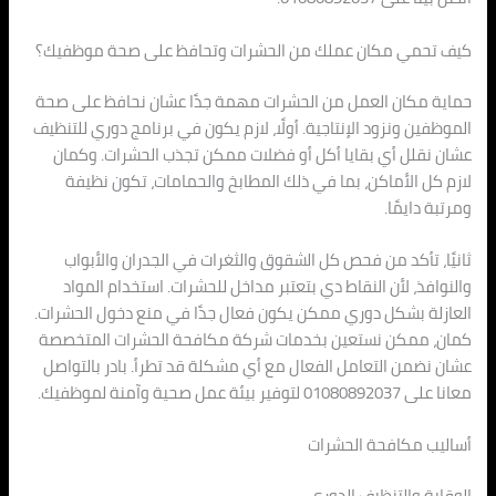
كيف تحمي مكان عملك من الحشرات وتحافظ على صحة موظفيك؟
حماية مكان العمل من الحشرات مهمة جدًا عشان نحافظ على صحة
الموظفين ونزود الإنتاجية. أولًا، لازم يكون في برنامج دوري للتنظيف
عشان نقلل أي بقايا أكل أو فضلات ممكن تجذب الحشرات. وكمان
لازم كل الأماكن، بما في ذلك المطابخ والحمامات، تكون نظيفة
ومرتبة دايمًا.
ثانيًا، تأكد من فحص كل الشقوق والثغرات في الجدران والأبواب
والنوافذ، لأن النقاط دي بتعتبر مداخل للحشرات. استخدام المواد
العازلة بشكل دوري ممكن يكون فعال جدًا في منع دخول الحشرات.
كمان، ممكن نستعين بخدمات شركة مكافحة الحشرات المتخصصة
عشان نضمن التعامل الفعال مع أي مشكلة قد تطرأ. بادر بالتواصل
معانا على 01080892037 لتوفير بيئة عمل صحية وآمنة لموظفيك.
أساليب مكافحة الحشرات
الوقاية والتنظيف الدوري