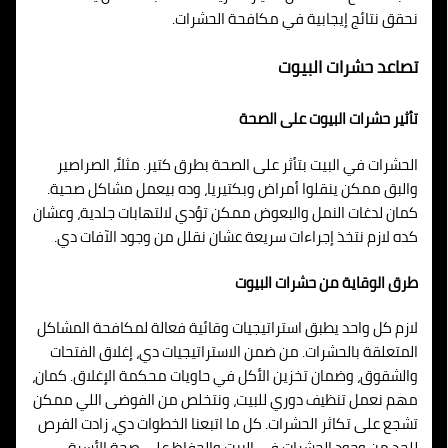
نحقق نتائج إيجابية في مكافحة الحشرات.
تصاعد حشرات البيوت
تأثير حشرات البيوت على الصحة
الحشرات في البيت بتأثر على الصحة بطرق كتير. مثلاً، الصراصير
والبق ممكن ينقلوا أمراض وبكتيريا، وده بيعمل مشاكل صحية.
كمان لدغات النمل والبعوض ممكن تؤدي لالتهابات جلدية، وعشان
كده لازم نتخذ إجراءات سريعة عشان نقلل من وجود الآفات دي.
طرق الوقاية من حشرات البيوت
لازم كل واحد يطبق استراتيجيات وقائية فعالة لمكافحة المشاكل
المتعلقة بالحشرات. من ضمن الاستراتيجيات دي، إغلاق الفتحات
والشقوق، وضمان تخزين الأكل في حاويات محكمة الإغلاق. كمان،
مهم نعمل تنظيف دوري للبيت، ونتخلص من الفوضى اللي ممكن
تشجع على تكاثر الحشرات. كل ما اتبعنا الخطوات دي، زادت الفرص
للحد من وجود الحشرات في البيت والحفاظ على صحة الأسرة.