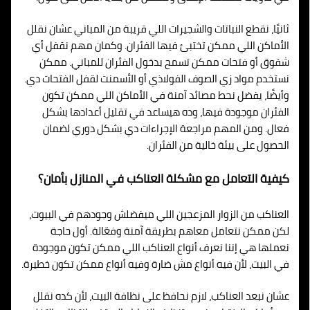
ثانيًا، نقطع النباتات والشجيرات اللي قريبة من المباني عشان نقلل
الأماكن اللي ممكن تختبئ فيها الفئران. وكمان مهم نقفل أي
شقوق أو فتحات ممكن تسمح بدخول الفئران للمباني. ممكن
نستخدم مواد زي الصوف الفولاذي أو الأسمنت لقفل الفتحات دي.
وأيضًا، يفضل نحط مصائد آمنة في الأماكن اللي ممكن تكون
الفئران موجودة فيها، وده هيساعد في تقليل أعدادها بشكل
فعال. ومن المهم مراجعة الإجراءات دي بشكل دوري لضمان
الحصول على بيئة خالية من الفئران.
كيفية التعامل مع مشكلة العناكب في المنازل بأمان؟
العناكب من الزوار المزعجين اللي ميفضلش وجودهم في البيوت،
لكن ممكن نتعامل معاهم بطريقة آمنة وفعّالة. أول حاجة
نعملها هي إننا نعرف أنواع العناكب اللي ممكن تكون موجودة
في البيت، لأن فيه أنواع مش ضارة وفيه أنواع ممكن تكون خطيرة.
عشان نبعد العناكب، لازم نحافظ على نظافة البيت، لأن كده نقلل