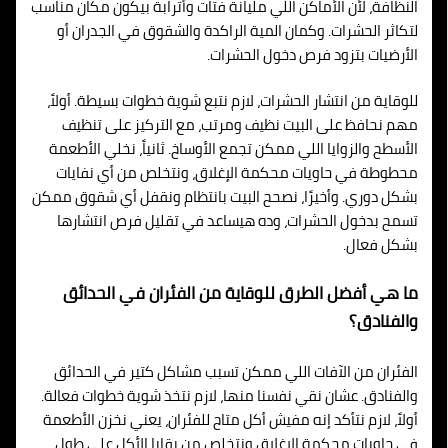
النظافة، لأن الأماكن اللي مليانة فتات وأترابة بيكون مكان مناسب
لتكاثر الحشرات. وكمان المية الراكدة والشقوق في الجدران أو
الأرضيات بتزود فرص دخول الحشرات.
للوقاية من انتشار الحشرات، لازم نتبع شوية خطوات بسيطة. أولاً،
مهم نحافظ على البيت نظيف ومرتب، مع التركيز على تنظيف
الأسطح والزوايا اللي ممكن تجمع الأوساخ. ثانياً، نخلي الأطعمة
محطوطة في حاويات محكمة الإغلاق، ونتخلص من أي نفايات
بشكل دوري. وأخيرًا، نصحح البيت بانتظام ونقفل أي شقوق ممكن
تسمح بدخول الحشرات، وده هيساعد في تقليل فرص انتشارها
بشكل فعال.
ما هي أفضل الطرق للوقاية من الفئران في الحدائق
والفنادق؟
الفئران من الآفات اللي ممكن تسبب مشاكل كتير في الحدائق
والفنادق. عشان نقي نفسنا منها، لازم نتخذ شوية خطوات فعالة.
أولاً، لازم نتأكد إنه مفيش أكل متاح للفئران، يعني نخزن الأطعمة
في حاويات محكمة الإغلاق ونتخلص من بقايا الأكل على طول.