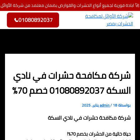
🚀 ابادة فورية لجميع أنواع الحشرات والقوارض بضمان معتمد من شركة الأوائل
تخطي إلى المحتوى
📞
01080892037
شركة مكافحة حشرات في نادي
السكة 01080892037 خصم 70%
بواسطة
18 يناير، 2025
/
admin
شركة مكافحة حشرات في نادي السكة
حياة خالية من الحشرات بخصم 70%!