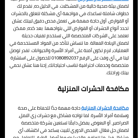
لضمان بيئة صحية خالية من المشكلات. في الدليل ده، نقدم لك
خطوات شاملة تساعدك في مواجهة أي مشكلة تتعلق بالحشرات
أو القوارض. أول حاجة مهمة هي تعمل فحص دقيق لبيتك عشان
تحدد أنواع الحشرات أو القوارض اللي بتواجهها. بعد كده، ممكن
تعتمد على الشركات المتخصصة اللي تستخدم تقنيات حديثة
لضمان الإبادة الفعالة. ما تنساش تتأكد من المواد المستخدمة في
العمليات، لازم تكون آمنة على أفراد الأسرة والحيوانات. تقدر توصل
لينا في أي وقت على الرقم 01080892037 للحصول على استشارة
متخصصة وخدمات احترافية تناسب احتياجاتك، إحنا هنا عشان نحمي
بيتك وراحتك.
مكافحة الحشرات المنزلية
مكافحة الحشرات المنزلية
حاجة مهمة جدًا للحفاظ على صحة
وسلامة أفراد الأسرة. لما تواجه مشاكل مع حشرات زي النمل،
الصراصير، أو البعوض، يفضل دايمًا تستعين بشركة متخصصة
لضمان حل فعّال. الفحص الدوري للبيت يساعد في اكتشاف أي
مشاكل قبل ما تتفاقم، والخبرا يعرفوا أفضل الطرق للتعامل مع