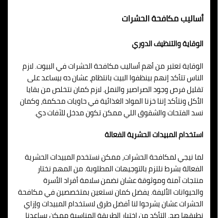
أساليب مكافحة الحشرات
الوقاية والتنظيف الدوري
الوقاية تعتبر من أهم أساليب مكافحة الحشرات في البيوت. لازم
الناس تتأكد إنهم بينظفوا البيت بانتظام، عشان ده بيساعد على
تقليل فرص وجود الصراصير والنمل. لازم كمان نتخلص من بقايا
الأكل ونتأكد إننا خزنا المواد الغذائية في حاويات محكمة، وكمان
نسد الفتحات والشقوق اللي ممكن تكون مدخل للآفات دي.
استخدام المبيدات الحشرية الفعالة
لما نيجي لمكافحة الحشرات، ممكن نستخدم المبيدات الحشرية
الفعالة بشرط نلتزم بالتوجيهات المطلوبة. من المهم نختار
منتجات آمنة وموثوقة عشان نضمن سلامة أفراد الأسرة
والحيوانات الأليفة. يفضل كمان نستعين بمتخصصين في مكافحة
الحشرات عشان يشرحوا لنا أفضل طرق لاستخدام المبيدات وإزاي
نطبقها صح. التأكد من اختيار الطريقة المناسبة ممكن يساعدنا