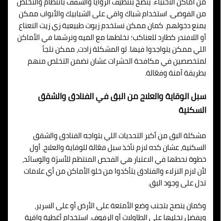
من أماكن الاختباء. ينصح بتنظيف الزوايا والسقف بانتظام والتخلص
من الفوضى. استخدام شباك واقي على الشبابيك والأبواب ممكن
يمنع دخولهم. كمان ممكن نستخدم زيوت طبيعية زي زيت النعناع
أو اللافندر كطارد للعناكب؛ نخلطها مع الميه ونرشها في الأماكن
اللي ممكن يتواجدوا فيها. لو المشكلة زادت، ممكن نلجأ
لمتخصصين في مكافحة الحشرات عشان نضمن التخلص منهم
بطريقة آمنة وفعّالة.
سبل الوقاية والعلاج من البق في الفنادق والشقق
السكنية
مشكلة البق من أكبر التحديات اللي بتواجه الفنادق والشقق
السكنية، عشان كده لازم نأخذ سبل فعّالة للوقاية والعلاج. أول
خطوة نحطها في الاعتبار هي الفحص المنتظم للأسرّة والوسائد،
لأن لازم النزلاء والفنادق يتأكدوا من خلو الأماكن من أي علامات
تدل على وجود البق.
وكمان ينصح بتجنب وضع الأمتعة على الأرض أو على السرير،
ويفضل نخليها على الطاولات أو الرفوف. استخدام أغطية واقية