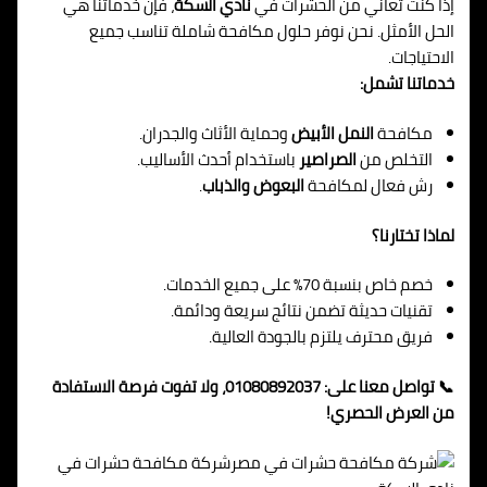
إذا كنت تعاني من الحشرات في
نادي السكة
، فإن خدماتنا هي
الحل الأمثل. نحن نوفر حلول مكافحة شاملة تناسب جميع
الاحتياجات.
خدماتنا تشمل:
مكافحة
النمل الأبيض
وحماية الأثاث والجدران.
التخلص من
الصراصير
باستخدام أحدث الأساليب.
رش فعال لمكافحة
البعوض والذباب
.
لماذا تختارنا؟
خصم خاص بنسبة 70% على جميع الخدمات.
تقنيات حديثة تضمن نتائج سريعة ودائمة.
فريق محترف يلتزم بالجودة العالية.
📞 تواصل معنا على: 01080892037، ولا تفوت فرصة الاستفادة
من العرض الحصري!
شركة مكافحة حشرات في