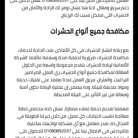
الشغل، ماتترددش اتصل بينا على 01080892037 عشان تحصل على
دعم سريع وفعّال. احنا هنا عشان نوفر لك الراحة والأمان من
الحشرات اللي ممكن تسبب لك الإزعاج.
مكافحة جميع أنواع الحشرات
مع زيادة انتشار الحشرات في كل الأماكن، بقت الحاجة لخدمات
مكافحة الحشرات ضرورية لحماية صحة وسلامة عائلاتنا. الشركة
الألمانية لإبادة الحشرات بتقدم مجموعة واسعة من الحلول
الفعّالة لمكافحة جميع أنواع الحشرات زي النمل، الصراصير،
البراغيث، والفئران. فريق العمل عندنا يعتمد على تقنيات حديثة
ومواد صديقة للبيئة، وده بيضمن إن عملية الإبادة تكون آمنة
وفعالة من غير التأثير على البيئة المحيطة.
مهمتنا تقديم خدمة عملاء ممتازة، عشان كده بنخصص خطط
معالجة تناسب احتياجات كل عميل. من خلال خبرتنا الطويلة في
المجال ده، نقدر نتعامل مع أي مشكلة تواجهك بفاعلية.
ماتترددش في الاتصال بينا على 01080892037 للحصول على