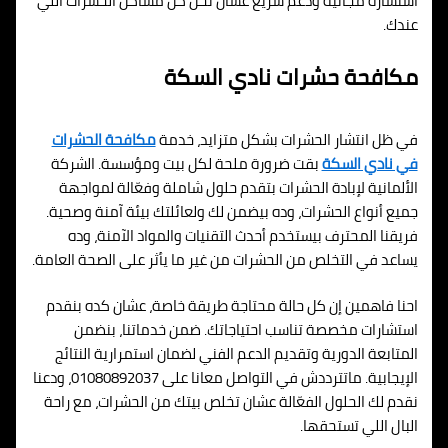
استشارة مجانية ودعم سريع عشان تحل كل مشاكل الحشرات اللي
عندك.
مكافحة حشرات نادي السكة
في ظل انتشار الحشرات بشكل متزايد، خدمة
مكافحة الحشرات
في نادي السكة
بقت ضرورة ملحة لكل بيت ومؤسسة. الشركة
الألمانية لإبادة الحشرات بتقدم حلول شاملة وفعّالة لمواجهة
جميع أنواع الحشرات، وده بيضمن لك ولعائلتك بيئة آمنة وصحية.
فريقنا المحترف بيستخدم أحدث التقنيات والمواد الآمنة، وده
يساعد في التخلص من الحشرات من غير ما يأثر على الصحة العامة.
احنا فاهمين إن كل حالة محتاجة طريقة خاصة، عشان كده بنقدم
استشارات مخصصة تناسب احتياجاتك. ضمن خدماتنا، بنضمن
المتابعة الدورية وتقديم الدعم الفني لضمان استمرارية النتائج
الإيجابية. ماتترددش في التواصل معانا على 01080892037، ودعنا
نقدم لك الحلول الفعّالة عشان تخلص بيتك من الحشرات، مع راحة
البال اللي تستحقها.