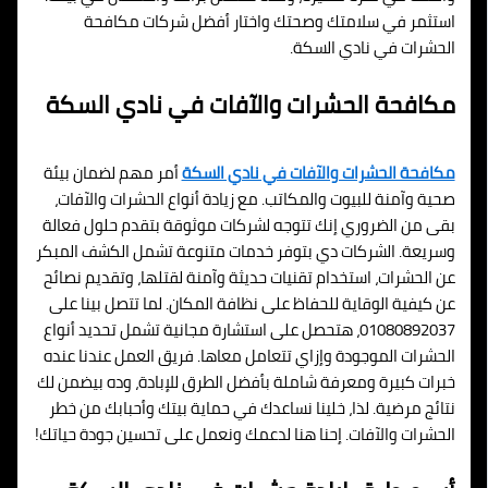
استثمر في سلامتك وصحتك واختار أفضل شركات مكافحة
الحشرات في نادي السكة.
مكافحة الحشرات والآفات في نادي السكة
مكافحة الحشرات والآفات في نادي السكة
أمر مهم لضمان بيئة
صحية وآمنة للبيوت والمكاتب. مع زيادة أنواع الحشرات والآفات،
بقى من الضروري إنك تتوجه لشركات موثوقة بتقدم حلول فعالة
وسريعة. الشركات دي بتوفر خدمات متنوعة تشمل الكشف المبكر
عن الحشرات، استخدام تقنيات حديثة وآمنة لقتلها، وتقديم نصائح
عن كيفية الوقاية للحفاظ على نظافة المكان. لما تتصل بينا على
01080892037، هتحصل على استشارة مجانية تشمل تحديد أنواع
الحشرات الموجودة وإزاي تتعامل معاها. فريق العمل عندنا عنده
خبرات كبيرة ومعرفة شاملة بأفضل الطرق للإبادة، وده بيضمن لك
نتائج مرضية. لذا، خلينا نساعدك في حماية بيتك وأحبابك من خطر
الحشرات والآفات. إحنا هنا لدعمك ونعمل على تحسين جودة حياتك!