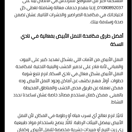
المشكلة أكبر من المتوقع، متترددش في الاتصال بينا على
01080892037، إحنا بنقدم خدمات فعالة وشاملة تغطي كل
احتياجاتك في مكافحة الصراصير والحشرات الثانية، عشان تضمن
صحة وسلامة بيتك.
أفضل طرق مكافحة النمل الأبيض بفعالية في نادي
السكة
النمل الأبيض من الآفات اللي بتشكل تهديد كبير على البيوت
والمباني لأنه قادر على تدمير الخشب والبنية التحتية. لمكافحة
النمل الأبيض بشكل فعال في نادي السكة، لازم نتبع شوية
خطوات. أولاً، مهم نكشف عن أماكن وجود النمل الأبيض، وده
ممكن نعمله عن طريق فحص الخشب والمناطق المحيطة
بالمبنى. ممكن كمان نستخدم مصائد خاصة عشان تساعدنا نحدد
النشاط.
ثانيًا، لازم نعالج أي تسرب مياه أو رطوبة في المكان، لأن النمل
الأبيض بيفضل البيئات الرطبة. ثالثًا، ينصح باستخدام مواد طبيعية
زي زيت النيم أو مبيدات حشرية مخصصة للنمل الأبيض، وكمان