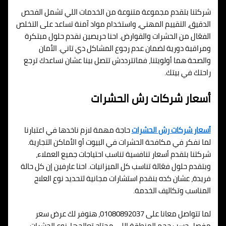
شركتنا بتقدم مجموعة متنوعة من الخدمات اللي تشمل الفحص
الدقيق، التقييم المهني، واستخدام مواد آمنة تساعد على التخلص
الفعّال من الحشرات والقوارض. احنا حريصين نقدم حلول مبتكرة
ومراقبة دورية لضمان عدم رجوع المشاكل دي تاني. الأمان
والصحة هما أولويتنا، فماتترددش تتصل بينا عشان نساعدك ترجع
راحتك في بيتك.
أسعار شركات رش الحشرات
أسعار شركات رش الحشرات
حاجة مهمة لازم ناخدها في اعتبارنا
لما نفكر في مكافحة الحشرات في البيوت أو الأماكن التجارية.
شركتنا بتقدم أسعار تنافسية تناسب احتياجات جميع العملاء،
وبتقدم حلول فعّالة تناسب كل الميزانيات. احنا عارفين إن كل حالة
فريدة، عشان كده بنقدم استشارات مجانية لتحديد نوع العلاج
المناسب وتكاليف الخدمة.
لما تتواصل معانا على 01080892037، هنوفر لك عرض سعر
مفصل حسب حجم المنطقة اللي محتاج تعالجها، نوع الحشرات