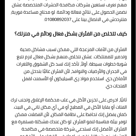
مهم نعرف نستعين بشركات مكافحة الحشرات المتخصصة عشان
نضمن الحصول على نتائج فعالة ودائمة. لو محتاج مساعدة فورية،
متترددش في الاتصال بينا على 01080892037.
كيف تتخلص من الفئران بشكل فعال ودائم في منزلك؟
الفئران من الآفات المزعجة اللي ممكن تسبب مشاكل صحية
وتدمير للممتلكات. عشان نتخلص منهم بشكل فعال، لازم نتبع
شوية خطوات بسيطة. أولاً، تأكد إنك تسد كل الشقوق والثغرات
في الجدران والأرضيات والنوافذ، لأن الفئران غالبًا بتدخل من
الأماكن دي. استخدم مواد زي السيليكون أو الأسمنت لقفل
الفتحات دي.
ثانيًا، احرص على تخزين الأكل في علب محكمة الإغلاق وتجنب ترك
الفتات أو بقايا الأكل في المطبخ أو في أي مكان تاني في البيت.
كمان يفضل إنك تحافظ على نظافة المكان، لأن الفضلات ممكن
توفر بيئة مناسبة لنمو الفئران. لو كان عندك مشكلة مستمرة مع
الفئران، الأفضل إنك تستدعي شركة متخصصة في مكافحة