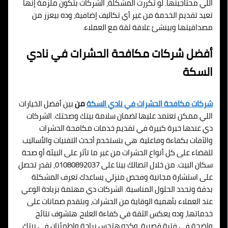
اللي محتاجينها. لو تكررت المشكلة، الشركات بتكون ملزمة إنها
تعيد تقديم الخدمة من غير أي تكاليف إضافية، وده بيعزز من
مصداقيتها وبينشئ علاقة ثقة مع العملاء.
أفضل شركات مكافحة الحشرات في نادي
السكة
شركات مكافحة الحشرات في نادي السكة
من
بين أفضل الخيارات
اللي ممكن تعتمد عليها لضمان سلامة بيتك وصحتك. الشركات
دي عندها خبرة كبيرة في تقديم خدمات مكافحة الحشرات
والآفات بكفاءة وفاعلية. هي بتستخدم أحدث التقنيات والأساليب
للقضاء على كل أنواع الحشرات من غير ما تأثر على البيئة أو صحة
سكان البيت. من خلال اتصالك بينا على 01080892037، تقدر تحصل
على استشارة مجانية وفحص منزلي يساعدك تعرف المشكلة
بدقة وتحدد الحلول المناسبة. الشركات دي مهتمة بزيادة الوعي
عند العملاء بأهمية الوقاية من الحشرات، وبتقدم ضمانات على
خدماتها، وده يعكس الثقة في كفاءة العلاج. هتشوف نتائج
واضحة في فترة قصيرة، وكده هتحس براحة واطمئنان في بيتك.