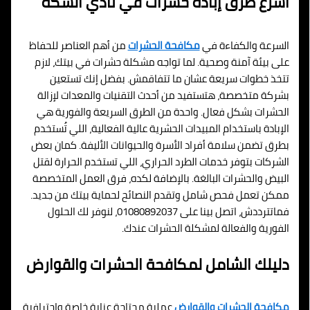
أسرع طرق إبادة حشرات في نادي السكة
السرعة والكفاءة في
مكافحة الحشرات
من أهم العناصر للحفاظ
على بيئة آمنة وصحية. لما تواجه مشكلة حشرات في بيتك، لازم
تتخذ خطوات سريعة عشان ما تتفاقمش. بفضل إنك تستعين
بشركة متخصصة، هتستفيد من أحدث التقنيات والمعدات لإزالة
الحشرات بشكل فعال. واحدة من الطرق السريعة والفورية هي
الإبادة باستخدام المبيدات الحشرية عالية الفعالية، اللي تُستخدم
بطرق تضمن سلامة أفراد الأسرة والحيوانات الأليفة. كمان بعض
الشركات بتوفر خدمات الطرد الحراري، اللي تستخدم الحرارة لقتل
البيض والحشرات البالغة. بالإضافة لكده، فرق العمل المتخصصة
ممكن تعمل فحص شامل وتقدم النصائح لحماية بيتك من جديد.
فماتترددش، اتصل بينا على 01080892037، لنوفر لك الحلول
الفورية والفعالة لمشكلة الحشرات عندك.
دليلك الشامل لمكافحة الحشرات والقوارض
مكافحة الحشرات والقوارض
عملية محتاجة عناية خاصة واحترافية