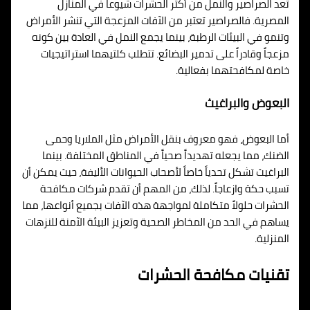
تُعد الصراصير والنمل من أكثر الحشرات شيوعاً في المنازل
المصرية. فالصراصير تعتبر من الآفات المزعجة التي تنشر الأمراض
وتنمو في البيئات الرطبة، بينما يجمع النمل في العادة بين كونه
مزعجاً وقادراً على تدمير البضائع. تتطلب كلتيهما استراتيجيات
خاصة لمكافحتهما بفعالية.
البعوض والبراغيث
أما البعوض، فهو معروف بنقل الأمراض مثل الملاريا وحمى
الضنك، مما يجعله تهديداً صحياً في المناطق المختلفة. بينما
البراغيث تشكل تحدياً خاصاً لأصحاب الحيوانات الأليفة، حيث يمكن أن
تسبب حكة وازعاجاً. لذلك، من المهم أن تقدم شركات مكافحة
الحشرات حلولاً متكاملة لمواجهة هذه الآفات بجميع أنواعها، مما
يساهم في الحد من المخاطر الصحية وتعزيز البيئة الآمنة للنزهات
المنزلية.
تقنيات مكافحة الحشرات