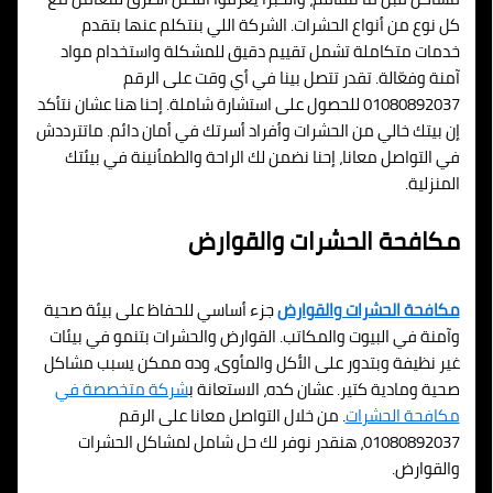
كل نوع من أنواع الحشرات. الشركة اللي بنتكلم عنها بتقدم
خدمات متكاملة تشمل تقييم دقيق للمشكلة واستخدام مواد
آمنة وفعّالة. تقدر تتصل بينا في أي وقت على الرقم
01080892037 للحصول على استشارة شاملة. إحنا هنا عشان نتأكد
إن بيتك خالي من الحشرات وأفراد أسرتك في أمان دائم. ماتترددش
في التواصل معانا، إحنا نضمن لك الراحة والطمأنينة في بيئتك
المنزلية.
مكافحة الحشرات والقوارض
مكافحة الحشرات والقوارض
جزء أساسي للحفاظ على بيئة صحية
وآمنة في البيوت والمكاتب. القوارض والحشرات بتنمو في بيئات
غير نظيفة وبتدور على الأكل والمأوى، وده ممكن يسبب مشاكل
صحية ومادية كتير. عشان كده، الاستعانة ب
شركة متخصصة في
مكافحة الحشرات
. من خلال التواصل معانا على الرقم
01080892037، هنقدر نوفر لك حل شامل لمشاكل الحشرات
والقوارض.