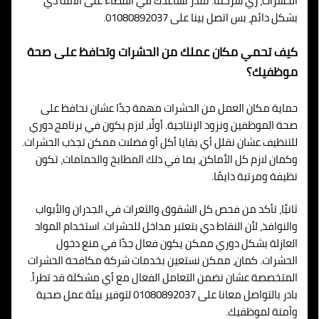
الحشرات، زي شركتنا. نقدر نساعدك في القضاء على الآفة دي
بشكل دائم، بس اتصل بينا على 01080892037.
كيف تحمي مكان عملك من الحشرات وتحافظ على صحة
موظفيك؟
حماية مكان العمل من الحشرات مهمة جدًا عشان نحافظ على
صحة الموظفين ونزود الإنتاجية. أولًا، لازم يكون في برنامج دوري
للتنظيف عشان نقلل أي بقايا أكل أو فضلات ممكن تجذب الحشرات.
وكمان لازم كل الأماكن، بما في ذلك المطابخ والحمامات، تكون
نظيفة ومرتبة دايمًا.
ثانيًا، تأكد من فحص كل الشقوق والثغرات في الجدران والأبواب
والنوافذ، لأن النقاط دي بتعتبر مداخل للحشرات. استخدام المواد
العازلة بشكل دوري ممكن يكون فعال جدًا في منع دخول
الحشرات. كمان، ممكن نستعين بخدمات شركة مكافحة الحشرات
المتخصصة عشان نضمن التعامل الفعال مع أي مشكلة قد تطرأ.
بادر بالتواصل معانا على 01080892037 لتوفير بيئة عمل صحية
وآمنة لموظفيك.