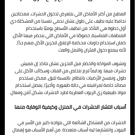
المطبخ من أكتر الأماكن اللي بتتعرض لدخول الحشرات، فمحتاجين
نحافظ عليه نظيف على طول عشان نحمي نفسنا من المشكلة دي.
أول خطوة هي التأكد من تنظيف الأسطح يوميًا باستخدام
المنظفات المناسبة، خصوصًا في الأماكن اللي بنحضر فيها الأكل.
كمان استخدام حاويات محكمة الإغلاق لتخزين الأكل مهم جدًا،
لأنه بيمنع دخول الفئران والنمل والعث.
ونشوف الفواكه والخضار قبل التخزين عشان نتاكد إن مفيش
حشرات فيها. ودايماً لازم نتخلص من الفتات وسكائب الأكل على
طول، ونمسح الأرضيات بانتظام. بالنسبة للبق، ممكن نستخدم
مصائد خاصة لمراقبته في حالة ظهوره. وأخيرًا، يفضل استخدام
مواد طبيعية زي الزيوت العطرية لطرد الحشرات بشكل آمن وفعال.
أسباب انتشار الحشرات في المنزل وكيفية الوقاية منها
الحشرات من المشاكل الشائعة اللي بتواجه كتير من الأسر في
البيوت، وانتشارها ليه أسباب متعددة. من أهم الأسباب هو إهمال