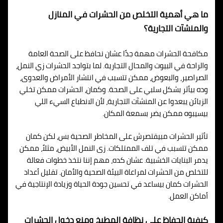
ما هي أهمية التخلص من الحشرات في المنازل
والمنشآت التجارية؟
مكافحة الحشرات مهمة جدًا عشان نحافظ على الصحة العامة
والراحة في البيوت والمحال التجارية. لما بتواجد الحشرات زي النمل،
الصراصير، والبعوض، ممكن تتسبب في انتشار الأمراض والعدوى،
وده بيأثر بشكل سلبي على الصحة. وكمان، الحشرات ممكن تخلي
الزبائن يبعدوا عن المنشآت التجارية، لأن الانطباع السيء اللي
بيسيبوه ممكن يضر بسمعة المكان.
تأثير الحشرات مبيقتصرش على المخاطر الصحية بس، لكن كمان
ممكن تتسبب في تلف الممتلكات. زى النمل الأبيض، مثلاً، ممكن
يدمر البنايات الخشبية. عشان كده، مهم إننا نتخذ خطوات فعالة
للتخلص من الحشرات لمراعاة البيئة الصحية والأمان. تقليل أعداد
الحشرات كمان بيساعد في تحسين جودة الحياة وزيادة الإنتاجية في
أماكن العمل.
كيفية الحفاظ على نظافة المطبخ ومنع دخول الحشرات