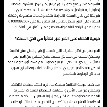
للأسرّة ممكن يمنع دخول البق ويقلل من فرص انتشاره. لو حصلت
إصابة، لازم تتواصل مع شركة مكافحة حشرات متخصصة زي
شركتنا في نادي السكة، لأنه إحنا بنتقدم خدمات مضمونة وفعّالة
للقضاء على البق بشكل نهائي. لما تتصل بينا على 01080892037،
تقدر تضمن الراحة التامة واستعادة جو من الأمان في أماكنك.
كيفية القضاء على الصراصير نهائياً في نادي السكة؟
الصراصير من أكثر الحشرات اللي بتسبب إزعاج، وكمان مش نظيفة
وممكن تتسبب في مشاكل صحية. عشان نتخلص من الصراصير
نهائيًا في نادي السكة، لازم نتبع خطوات مدروسة. أول حاجة، نحدد
أماكن تجمع الصراصير، زي المطابخ والحمامات، ونعالج أي تسرب
ماء، لأن الرطوبة بتجذبهم.
بعد كده، مرحلة النظافة مهمة جدًا. لازم نكثف عمليات التنظيف
ونتخلص من بقايا الأكل والقمامة. استخدام المبيدات الحشرية
المخصصة خطوة فعّالة، لكن يفضل إننا نستعين بشركة متخصصة
لمكافحة الحشرات عشان نتأكد من التخلص منها نهائيًا. لو كانت