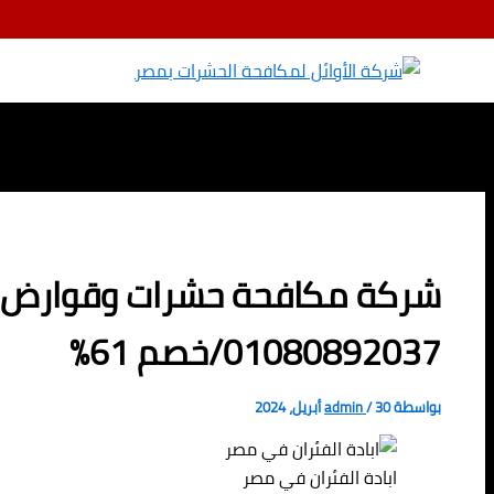
تخطي إلى المحتوى
شركة مكافحة حشرات وقوارض ف
01080892037/خصم 61%
بواسطة
30 أبريل، 2024
/
admin
ابادة الفئران في مصر