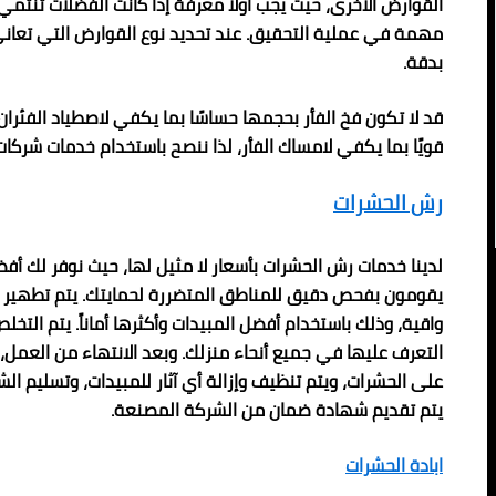
القوارض الأخرى، حيث يجب أولًا معرفة إذا كانت الفضلات تنتمي 
مهمة في عملية التحقيق. عند تحديد نوع القوارض التي تعاني
بدقة.
قد لا تكون فخ الفأر بحجمها حساسًا بما يكفي لاصطياد الفئران،
قويًا بما يكفي لامساك الفأر، لذا ننصح باستخدام خدمات شركا
رش الحشرات
لدينا خدمات رش الحشرات بأسعار لا مثيل لها، حيث نوفر لك أفض
يقومون بفحص دقيق للمناطق المتضررة لحمايتك. يتم تطهير هذ
واقية، وذلك باستخدام أفضل المبيدات وأكثرها أماناً. يتم التخل
التعرف عليها في جميع أنحاء منزلك. وبعد الانتهاء من العمل، 
على الحشرات، ويتم تنظيف وإزالة أي آثار للمبيدات، وتسليم الش
يتم تقديم شهادة ضمان من الشركة المصنعة.
ابادة الحشرات