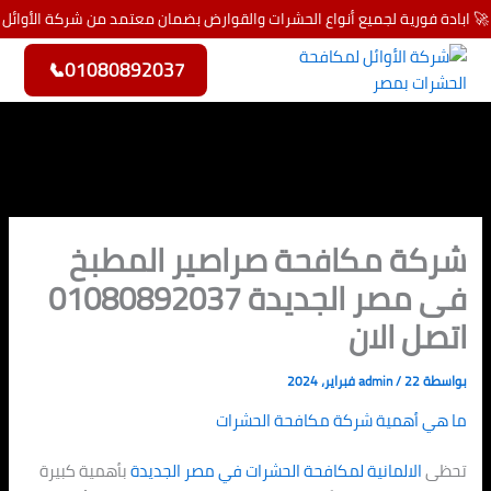
خطي
🚀 ابادة فورية لجميع أنواع الحشرات والقوارض بضمان معتمد من شركة الأوائل
لى
لمحتوى
📞
01080892037
شركة مكافحة صراصير المطبخ
فى مصر الجديدة 01080892037
اتصل الان
بواسطة
22 فبراير، 2024
/
admin
ما هي أهمية شركة مكافحة الحشرات
تحظى
الالمانية لمكافحة الحشرات في
مصر الجديدة
بأهمية كبيرة