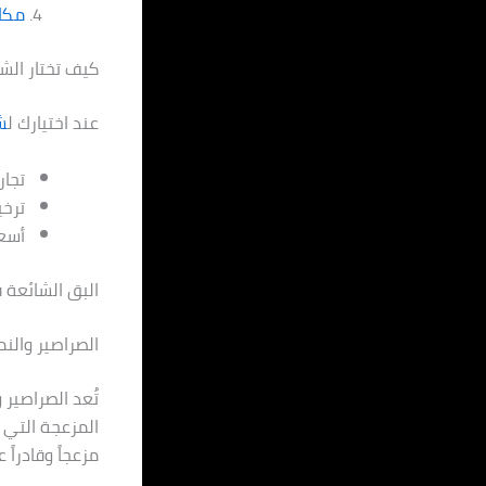
مكاف
كيف تختار الش
عند اختيارك ل
ش
تجار
ترخ
أسعا
البق الشائعة 
الصراصير والن
تُعد الصراصير 
المزعجة التي ت
مزعجاً وقادراً