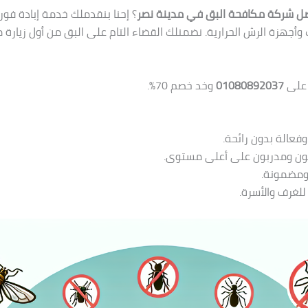
ل شركة مكافحة البق في مدينة نصر
؟ إحنا بنقدملك خدمة إبادة فور
وأجهزة الرش الحرارية. نضمنلك القضاء التام على البق من أول زيارة 
 على
01080892037
وخد خصم 70%.
وفعالة بدون رائحة.
فون ومدربون على أعلى مستوى.
 ومضمونة.
للغرف والأسرة.