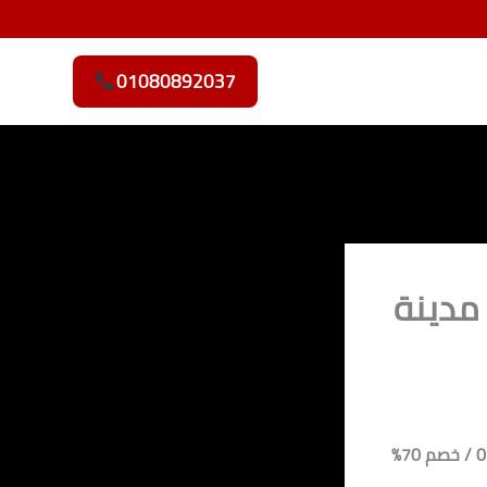
01080892037
مدينة