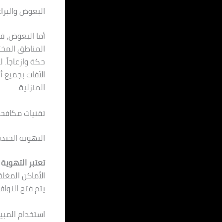
البعوض والبرا
أما البعوض، ف
المناطق المختل
حكة وازعاجاً.
الآفات بجميع أ
المنزلية.
تقنيات مكافحة
التهوية الجيد
تعتبر التهوية 
الأماكن المغلق
يتم فتح النوا
استخدام المب