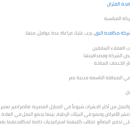
حة الفئران
ركة المناسبة
ركة مكافحة البق
، يجب عليك مراعاة عدة عوامل، منها:
ب العملاء السابقين
يص الشركة ومصداقيتها
ر الخدمات المتاحة
في المنطقة التاسعة مدينة نصر
مل
والنمل من أكثر الحشرات شيوعاً في المنازل المصرية. فالصراصير تعتبر 
نشر الأمراض وتنمو في البيئات الرطبة، بينما يجمع النمل في العادة 
 على تدمير البضائع. تتطلب كلتيهما استراتيجيات خاصة لمكافحتهما بفعا