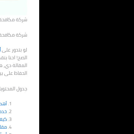
شركة مكافحة 
شركة مكافحة الب
لو بتدور على
أ
الصح! احنا بن
المقالة دي، ه
الحفاظ على بي
جدول المحتويا
أهم
خدم
كيف 
مقار