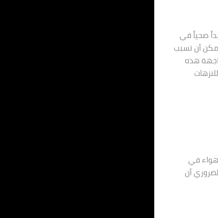
ً صحياً في
 يمكن أن تسبب
واجهة هذه
للنزهات
لهواء في
لضروري أن