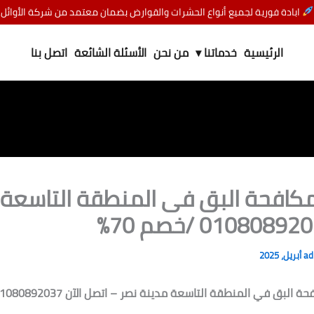
ابادة فورية لجميع أنواع الحشرات والقوارض بضمان معتمد من شركة الأوائل
الرئيسية
خدماتنا ▾
من نحن
الأسئلة الشائعة
اتصل بنا
كافحة البق فى المنطقة التاسعة 
a
لبق في المنطقة التاسعة مدينة نصر – اتصل الآن 01080892037 / خصم 70%