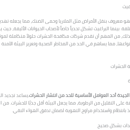
غيث
هو معروف بنقل الأمراض مثل الملاريا وحمى الضنك، مما يجعله تهديدا
فة. بينما البراغيث تشكل تحدياً خاصاً لأصحاب الحيوانات الأليفة، حيث
 لذلك، من المهم أن تقدم شركات مكافحة الحشرات حلولاً متكاملة لم
نواعها، مما يساهم في الحد من المخاطر الصحية وتعزيز البيئة الآمنة 
 الحشرات
ة
الجيدة أحد العوامل الأساسية للحد من انتشار الحشرات.
يساعد تجديد ا
ة على التقليل من الرطوبة، مما يجعل البيئة أقل جذبًا للحشرات. من ا
فذ بانتظام واستخدام مراوح التهوية لضمان تدفق الهواء النقي.
يدات بشكل صحيح