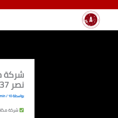
خطي
لى
لمحتوى
شركة م
نصر 01080892037 /خصم 70%
بواسطة
10 أبريل، 2025
/
dmin
شركة مكافحة ا