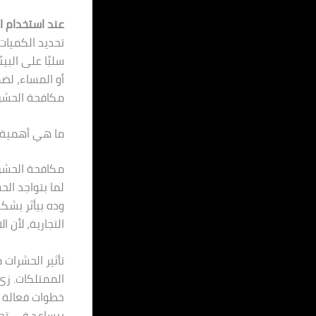
عند استخدام ا
تحديد الكميات
سلبًا على البي
أو المساء، لض
مكافحة الحشرا
ما هي أهمية ا
مكافحة الحشرا
لما بتواجد ال
وده بيأثر بشك
التجارية، لأن
تأثير الحشرا
الممتلكات. زى 
خطوات فعالة ل
بيساعد في تحس