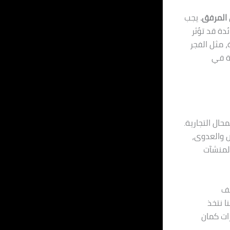
 المرفق.
يجب
دة قد تؤثر
، مثل الفجر
بة في
ال التجارية.
ض والعدوى،
المنشآت
لف
ا نتخذ
رات كمان