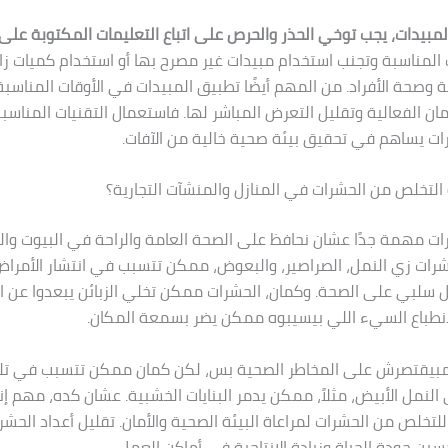
لمبيدات، يجب توخي الحذر والحرص على اتباع التعليمات المكتوبة على
 المناسبة وتجنب استخدام مبيدات غير مصرح بها أو استخدام كميات زائ
ئة وصحة الأفراد. من المهم أيضًا تطبيق المبيدات في الأوقات المناسبة
مان الفعالية وتقليل التعرض المباشر لها. فاستعمال التقنيات المناس
ت يساهم في تحقيق بيئة صحية خالية من الآفات.
لتخلص من الحشرات في المنازل والمنشآت التجارية؟
ت مهمة جدًا عشان نحافظ على الصحة العامة والراحة في البيوت والمح
حشرات زي النمل، الصراصير، والبعوض، ممكن تتسبب في انتشار الأمرا
ل سلبي على الصحة. وكمان، الحشرات ممكن تخلي الزبائن يبعدوا عن 
 الانطباع السيء اللي بيسيبوه ممكن يضر بسمعة المكان.
ت مبيقتصرش على المخاطر الصحية بس، لكن كمان ممكن تتسبب في ت
النمل الأبيض، مثلاً، ممكن يدمر البنايات الخشبية. عشان كده، مهم إنن
لتخلص من الحشرات لمراعاة البيئة الصحية والأمان. تقليل أعداد الحش
ين جودة الحياة وزيادة الإنتاجية في أماكن العمل.