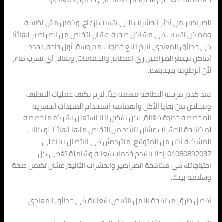
الصراصير من أكثر الحشرات اللي بتسبب إزعاج، وكمان مش نظيفة
وممكن تتسبب في مشاكل صحية. عشان نتخلص من الصراصير نهائيًا
في حدائق المعادي، لازم نتبع خطوات مدروسة. أول حاجة، نحدد
أماكن تجمع الصراصير، زي المطابخ والحمامات، ونعالج أي تسرب ماء،
لأن الرطوبة بتجذبهم.
بعد كده، مرحلة النظافة مهمة جدًا. لازم نكثف عمليات التنظيف
ونتخلص من بقايا الأكل والقمامة. استخدام المبيدات الحشرية
المخصصة خطوة فعّالة، لكن يفضل إننا نستعين بشركة متخصصة
لمكافحة الحشرات عشان نتأكد من التخلص منها نهائيًا. لو كانت
المشكلة أكبر من المتوقع، متترددش في الاتصال بينا على
01080892037، إحنا بنقدم خدمات فعالة وشاملة تغطي كل
احتياجاتك في مكافحة الصراصير والحشرات الثانية، عشان تضمن صحة
وسلامة بيتك.
أفضل طرق مكافحة النمل الأبيض بفعالية في حدائق المعادي