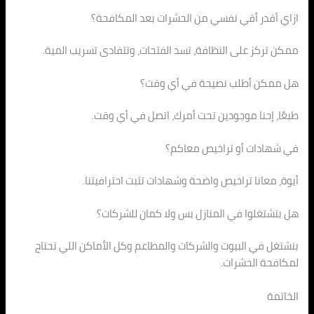
ازاي أقدر أقي نفسي من الحشرات بعد المكافحة؟
ممكن تركز على النظافة، تسد الفتحات، وتتفادى تسريب المية.
هل ممكن أطلب نصيحة في أي وقت؟
طبعًا، إحنا موجودين تحت أمرك، اتصل في أي وقت.
في شهادات أو تراخيص معاكم؟
أيوة، معانا تراخيص واضحة وشهادات تثبت احترافيتنا.
هل بتشتغلوا في المنازل بس ولا كمان للشركات؟
بنشتغل في البيوت والشركات والمطاعم وكل الأماكن اللي تحتاج
لمكافحة الحشرات.
الخاتمة