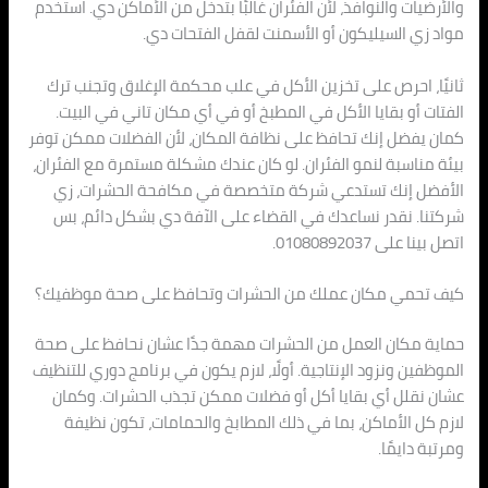
والأرضيات والنوافذ، لأن الفئران غالبًا بتدخل من الأماكن دي. استخدم
مواد زي السيليكون أو الأسمنت لقفل الفتحات دي.
ثانيًا، احرص على تخزين الأكل في علب محكمة الإغلاق وتجنب ترك
الفتات أو بقايا الأكل في المطبخ أو في أي مكان تاني في البيت.
كمان يفضل إنك تحافظ على نظافة المكان، لأن الفضلات ممكن توفر
بيئة مناسبة لنمو الفئران. لو كان عندك مشكلة مستمرة مع الفئران،
الأفضل إنك تستدعي شركة متخصصة في مكافحة الحشرات، زي
شركتنا. نقدر نساعدك في القضاء على الآفة دي بشكل دائم، بس
اتصل بينا على 01080892037.
كيف تحمي مكان عملك من الحشرات وتحافظ على صحة موظفيك؟
حماية مكان العمل من الحشرات مهمة جدًا عشان نحافظ على صحة
الموظفين ونزود الإنتاجية. أولًا، لازم يكون في برنامج دوري للتنظيف
عشان نقلل أي بقايا أكل أو فضلات ممكن تجذب الحشرات. وكمان
لازم كل الأماكن، بما في ذلك المطابخ والحمامات، تكون نظيفة
ومرتبة دايمًا.