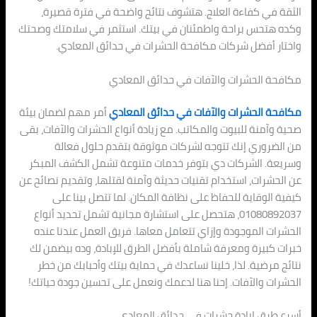
الثقة في كفاءة العلاج. هتشوف نتائج واضحة في فترة قصيرة،
وكده هتحس براحة واطمئنان في بيتك. استثمر في سلامتك وصحتك
واختار أفضل شركات مكافحة الحشرات في حدائق المعادي.
مكافحة الحشرات والآفات في حدائق المعادي
مكافحة الحشرات والآفات في حدائق المعادي
أمر مهم لضمان بيئة
صحية وآمنة للبيوت والمكاتب. مع زيادة أنواع الحشرات والآفات، بقى
من الضروري إنك تتوجه لشركات موثوقة بتقدم حلول فعالة
وسريعة. الشركات دي بتوفر خدمات متنوعة تشمل الكشف المبكر
عن الحشرات، استخدام تقنيات حديثة وآمنة لقتلها، وتقديم نصائح عن
كيفية الوقاية للحفاظ على نظافة المكان. لما تتصل بينا على
01080892037، هتحصل على استشارة مجانية تشمل تحديد أنواع
الحشرات الموجودة وإزاي تتعامل معاها. فريق العمل عندنا عنده
خبرات كبيرة ومعرفة شاملة بأفضل الطرق للإبادة، وده بيضمن لك
نتائج مرضية. لذا، خلينا نساعدك في حماية بيتك وأحبابك من خطر
الحشرات والآفات. إحنا هنا لدعمك ونعمل على تحسين جودة حياتك!
أسرع طرق إبادة حشرات في حدائق المعادي