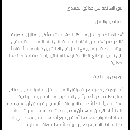
البق الشائعة في حدائق المعادي
الصراصير والنمل
تُعد الصراصير والنمل من أكثر الحشرات شيوعاً في المنازل المصرية.
فالصراصير تعتبر من الآفات المزعجة التي تنشر الأمراض وتنمو في
البيئات الرطبة، بينما يجمع النمل في العادة بين كونه مزعجاً وقادراً
على تدمير البضائع. تتطلب كلتيهما استراتيجيات خاصة لمكافحتهما
بفعالية.
البعوض والبراغيث
أما البعوض، فهو معروف بنقل الأمراض مثل الملاريا وحمى الضنك،
مما يجعله تهديداً صحياً في المناطق المختلفة. بينما البراغيث
تشكل تحدياً خاصاً لأصحاب الحيوانات الأليفة، حيث يمكن أن تسبب حكة
وازعاجاً. لذلك، من المهم أن تقدم شركات مكافحة الحشرات حلولاً
متكاملة لمواجهة هذه الآفات بجميع أنواعها، مما يساهم في الحد
من المخاطر الصحية وتعزيز البيئة الآمنة للنزهات المنزلية.