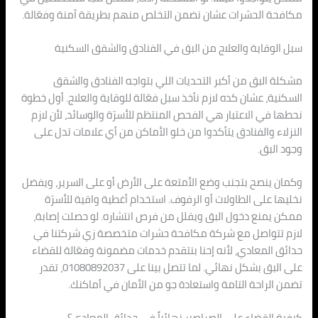
مكافحة الحشرات عشان نضمن التخلص منهم بطريقة آمنة وفعّالة.
سبل الوقاية والعلاج من البق في الفنادق والشقق السكنية
مشكلة البق من أكبر التحديات اللي بتواجه الفنادق والشقق
السكنية، عشان كده لازم نأخذ سبل فعّالة للوقاية والعلاج. أول خطوة
نحطها في الاعتبار هي الفحص المنتظم للأسرّة والوسائد، لأن لازم
النزلاء والفنادق يتأكدوا من خلو الأماكن من أي علامات تدل على
وجود البق.
وكمان ينصح بتجنب وضع الأمتعة على الأرض أو على السرير، ويفضل
نخليها على الطاولات أو الرفوف. استخدام أغطية واقية للأسرّة
ممكن يمنع دخول البق ويقلل من فرص انتشاره. لو حصلت إصابة،
لازم تتواصل مع شركة مكافحة حشرات متخصصة زي شركتنا في
حدائق المعادي، لأنه إحنا بنتقدم خدمات مضمونة وفعّالة للقضاء
على البق بشكل نهائي. لما تتصل بينا على 01080892037، تقدر
تضمن الراحة التامة واستعادة جو من الأمان في أماكنك.
كيفية القضاء على الصراصير نهائياً في حدائق المعادي؟