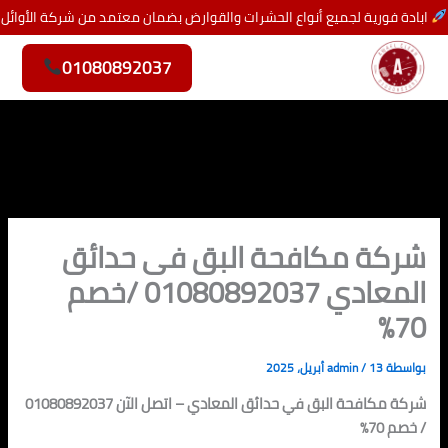
خطي
ابادة فورية لجميع أنواع الحشرات والقوارض بضمان معتمد من شركة الأوائل
لى
لمحتوى
01080892037
شركة مكافحة البق فى حدائق
المعادي 01080892037 /خصم
70%
بواسطة
13 أبريل، 2025
/
admin
شركة مكافحة البق في حدائق المعادي – اتصل الآن 01080892037
/ خصم 70%