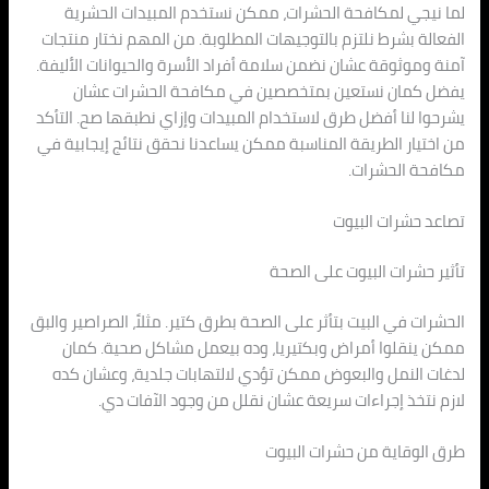
لما نيجي لمكافحة الحشرات، ممكن نستخدم المبيدات الحشرية
الفعالة بشرط نلتزم بالتوجيهات المطلوبة. من المهم نختار منتجات
آمنة وموثوقة عشان نضمن سلامة أفراد الأسرة والحيوانات الأليفة.
يفضل كمان نستعين بمتخصصين في مكافحة الحشرات عشان
يشرحوا لنا أفضل طرق لاستخدام المبيدات وإزاي نطبقها صح. التأكد
من اختيار الطريقة المناسبة ممكن يساعدنا نحقق نتائج إيجابية في
مكافحة الحشرات.
تصاعد حشرات البيوت
تأثير حشرات البيوت على الصحة
الحشرات في البيت بتأثر على الصحة بطرق كتير. مثلاً، الصراصير والبق
ممكن ينقلوا أمراض وبكتيريا، وده بيعمل مشاكل صحية. كمان
لدغات النمل والبعوض ممكن تؤدي لالتهابات جلدية، وعشان كده
لازم نتخذ إجراءات سريعة عشان نقلل من وجود الآفات دي.
طرق الوقاية من حشرات البيوت