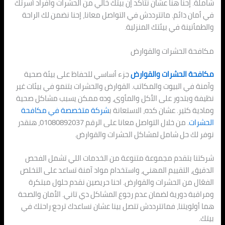
شاملة. إحنا هنا عشان نتأكد إن بيتك خالي من الحشرات وأفراد أسرتك
في أمان دائم. ماتترددش في التواصل معانا، إحنا نضمن لك الراحة
والطمأنينة في بيئتك المنزلية.
مكافحة الحشرات والقوارض
مكافحة الحشرات والقوارض
جزء أساسي للحفاظ على بيئة صحية
وآمنة في البيوت والمكاتب. القوارض والحشرات بتنمو في بيئات غير
نظيفة وبتدور على الأكل والمأوى، وده ممكن يسبب مشاكل صحية
ومادية كتير. عشان كده، الاستعانة ب
شركة متخصصة في مكافحة
الحشرات
. من خلال التواصل معانا على الرقم 01080892037، هنقدر
نوفر لك حل شامل لمشاكل الحشرات والقوارض.
شركتنا بتقدم مجموعة متنوعة من الخدمات اللي تشمل الفحص
الدقيق، التقييم المهني، واستخدام مواد آمنة تساعد على التخلص
الفعّال من الحشرات والقوارض. احنا حريصين نقدم حلول مبتكرة
ومراقبة دورية لضمان عدم رجوع المشاكل دي تاني. الأمان والصحة
هما أولويتنا، فماتترددش تتصل بينا عشان نساعدك ترجع راحتك في
بيتك.