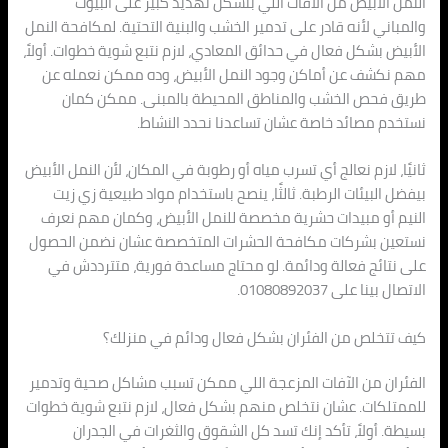
النمل الأبيض من الآفات اللي بتشكل تهديد كبير على البيوت
والمباني لأنه قادر على تدمير الخشب والبنية التحتية. لمكافحة النمل
الأبيض بشكل فعال في حدائق المعادي، لازم نتبع شوية خطوات. أولاً،
مهم نكشف عن أماكن وجود النمل الأبيض، وده ممكن نعمله عن
طريق فحص الخشب والمناطق المحيطة بالمبنى. ممكن كمان
نستخدم مصائد خاصة عشان تساعدنا نحدد النشاط.
ثانيًا، لازم نعالج أي تسرب مياه أو رطوبة في المكان، لأن النمل الأبيض
بيفضل البيئات الرطبة. ثالثًا، ينصح باستخدام مواد طبيعية زي زيت
النيم أو مبيدات حشرية مخصصة للنمل الأبيض، وكمان مهم نعرف
نستعين بشركات مكافحة الحشرات المتخصصة عشان نضمن الحصول
على نتائج فعالة ودائمة. لو محتاج مساعدة فورية، متترددش في
الاتصال بينا على 01080892037.
كيف تتخلص من الفئران بشكل فعال ودائم في منزلك؟
الفئران من الآفات المزعجة اللي ممكن تسبب مشاكل صحية وتدمير
للممتلكات. عشان نتخلص منهم بشكل فعال، لازم نتبع شوية خطوات
بسيطة. أولاً، تأكد إنك تسد كل الشقوق والثغرات في الجدران