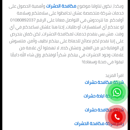
وبكدا، نكون تناولنا موضوع
مكافحة الحشرات
وأهمية الحصول على
خدمات شركة متخصصة عشان تحافظوا على سلامتكم وسلامة
أولادكم. ما تترددوش في التواصل معانا على الرقم 01080892037
لو عندكم أي استفسارات أو طلبات، إحنا هنا علشان نساعدكم في أي
وقت. مش بس بنقدم خدمات لمكافحة الحشرات، لكن كمان بنحرص
على إننا نقدم لكم نصائح للحفاظ على بيتكم نظيف وآمن. متنسوش
إن الوقاية خير من العلاج، وعشان كده، لا تهملوا أي علامة من
علامات وجود الحشرات في بيتكم. شكراً لوقتكم، وإن شاء الله دايمًا
تبقوا في صحة وسعادة!
اقرأ المزيد
شركة مكافحة حشرات
رقم شركة ابادة حشرات
شركة مكافحة حشرات
رقم شركة مكافحة الحشرات