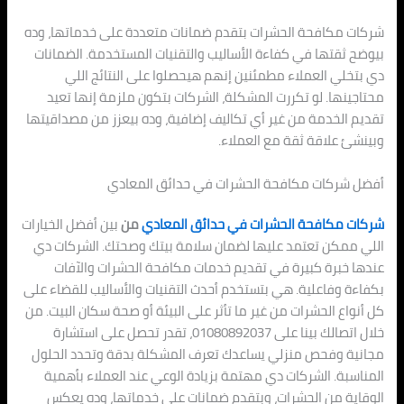
شركات مكافحة الحشرات بتقدم ضمانات متعددة على خدماتها، وده
بيوضح ثقتها في كفاءة الأساليب والتقنيات المستخدمة. الضمانات
دي بتخلي العملاء مطمئنين إنهم هيحصلوا على النتائج اللي
محتاجينها. لو تكررت المشكلة، الشركات بتكون ملزمة إنها تعيد
تقديم الخدمة من غير أي تكاليف إضافية، وده بيعزز من مصداقيتها
وبينشئ علاقة ثقة مع العملاء.
أفضل شركات مكافحة الحشرات في حدائق المعادي
شركات مكافحة الحشرات في حدائق المعادي
من
بين أفضل الخيارات
اللي ممكن تعتمد عليها لضمان سلامة بيتك وصحتك. الشركات دي
عندها خبرة كبيرة في تقديم خدمات مكافحة الحشرات والآفات
بكفاءة وفاعلية. هي بتستخدم أحدث التقنيات والأساليب للقضاء على
كل أنواع الحشرات من غير ما تأثر على البيئة أو صحة سكان البيت. من
خلال اتصالك بينا على 01080892037، تقدر تحصل على استشارة
مجانية وفحص منزلي يساعدك تعرف المشكلة بدقة وتحدد الحلول
المناسبة. الشركات دي مهتمة بزيادة الوعي عند العملاء بأهمية
الوقاية من الحشرات، وبتقدم ضمانات على خدماتها، وده يعكس