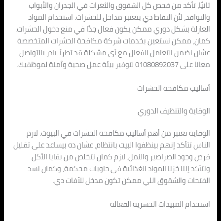
ثانيًا، تأكد من فحص كل الشقوق والثغرات في الجدران والأبواب
والنوافذ، لأن النقاط دي بتعتبر مداخل للحشرات. استخدام المواد
العازلة بشكل دوري ممكن يكون فعال جدًا في منع دخول الحشرات.
كمان، ممكن نستعين بخدمات شركة مكافحة الحشرات المتخصصة
عشان نضمن التعامل الفعال مع أي مشكلة قد تطرأ. بادر بالتواصل
معانا على 01080892037 لتوفير بيئة عمل صحية وآمنة لموظفيك.
أساليب مكافحة الحشرات
الوقاية والتنظيف الدوري
الوقاية تعتبر من أهم أساليب مكافحة الحشرات في البيوت. لازم
الناس تتأكد إنهم بينظفوا البيت بانتظام، عشان ده بيساعد على تقليل
فرص وجود الصراصير والنمل. لازم كمان نتخلص من بقايا الأكل
ونتأكد إننا خزنا المواد الغذائية في حاويات محكمة، وكمان نسد
الفتحات والشقوق اللي ممكن تكون مدخل للآفات دي.
استخدام المبيدات الحشرية الفعالة