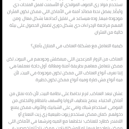
نستخدم مواد زي الصوف الفولاذي أو الأسمنت لقفل الفتحات دي.
وأيضًا، يفضل نحط مصائد آمنة في الأماكن اللي ممكن تكون الفئران
موجودة فيها، وده هيساعد في تقليل أعدادها بشكل فعال. ومن
المهم مراجعة الإجراءات دي بشكل دوري لضمان الحصول على بيئة
خالية من الفئران.
كيفية التعامل مع مشكلة العناكب في المنازل بأمان؟
العناكب من الزوار المزعجين اللي ميفضلش وجودهم في البيوت، لكن
ممكن نتعامل معاهم بطريقة آمنة وفعّالة. أول حاجة نعملها هي
إننا نعرف أنواع العناكب اللي ممكن تكون موجودة في البيت، لأن
فيه أنواع مش ضارة وفيه أنواع ممكن تكون خطيرة.
عشان نبعد العناكب، لازم نحافظ على نظافة البيت، لأن كده نقلل من
أماكن الاختباء. ينصح بتنظيف الزوايا والسقف بانتظام والتخلص من
الفوضى. استخدام شباك واقي على الشبابيك والأبواب ممكن يمنع
دخولهم. كمان ممكن نستخدم زيوت طبيعية زي زيت النعناع أو
اللافندر كطارد للعناكب؛ نخلطها مع الميه ونرشها في الأماكن اللي
ممكن يتواجدوا فيها. لو المشكلة زادت، ممكن نلجأ لمتخصصين في