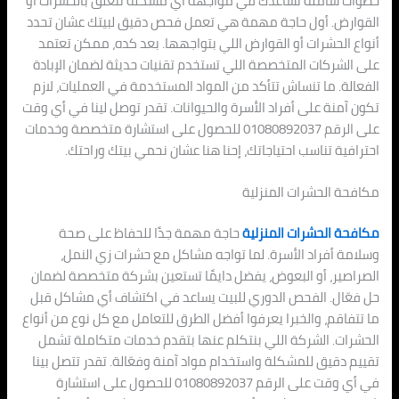
خطوات شاملة تساعدك في مواجهة أي مشكلة تتعلق بالحشرات أو
القوارض. أول حاجة مهمة هي تعمل فحص دقيق لبيتك عشان تحدد
أنواع الحشرات أو القوارض اللي بتواجهها. بعد كده، ممكن تعتمد
على الشركات المتخصصة اللي تستخدم تقنيات حديثة لضمان الإبادة
الفعالة. ما تنساش تتأكد من المواد المستخدمة في العمليات، لازم
تكون آمنة على أفراد الأسرة والحيوانات. تقدر توصل لينا في أي وقت
على الرقم 01080892037 للحصول على استشارة متخصصة وخدمات
احترافية تناسب احتياجاتك، إحنا هنا عشان نحمي بيتك وراحتك.
مكافحة الحشرات المنزلية
مكافحة الحشرات المنزلية
حاجة مهمة جدًا للحفاظ على صحة
وسلامة أفراد الأسرة. لما تواجه مشاكل مع حشرات زي النمل،
الصراصير، أو البعوض، يفضل دايمًا تستعين بشركة متخصصة لضمان
حل فعّال. الفحص الدوري للبيت يساعد في اكتشاف أي مشاكل قبل
ما تتفاقم، والخبرا يعرفوا أفضل الطرق للتعامل مع كل نوع من أنواع
الحشرات. الشركة اللي بنتكلم عنها بتقدم خدمات متكاملة تشمل
تقييم دقيق للمشكلة واستخدام مواد آمنة وفعّالة. تقدر تتصل بينا
في أي وقت على الرقم 01080892037 للحصول على استشارة