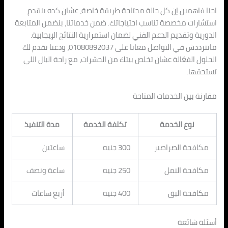
احنا فاهمين إن كل حالة محتاجة طريقة خاصة، عشان كده بنقدم
استشارات مخصصة تناسب احتياجاتك. ضمن خدماتنا، بنضمن المتابعة
الدورية وتقديم الدعم الفني لضمان استمرارية النتائج الإيجابية.
ماتترددش في التواصل معانا على 01080892037، ودعنا نقدم لك
الحلول الفعّالة عشان تخلص بيتك من الحشرات، مع راحة البال اللي
تستحقها.
مقارنة بين الخدمات المتاحة
نوع الخدمة
تكلفة الخدمة
مدة التنفيذ
مكافحة الصراصير
300 جنيه
ساعتين
مكافحة النمل
250 جنيه
ساعة ونصف
مكافحة البق
400 جنيه
أربع ساعات
أسئلة شائعة