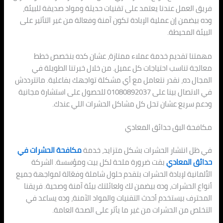
فريق العمل عندنا يعتمد على تقنيات حديثة ومواد صديقة للبيئة،
وده بيضمن إن عملية الإبادة تكون آمنة وفعالة من غير التأثير على
البيئة المحيطة.
مهمتنا تقديم خدمة عملاء ممتازة، عشان كده بنخصص خطط
معالجة تناسب احتياجات كل عميل. من خلال خبرتنا الطويلة في
المجال ده، نقدر نتعامل مع أي مشكلة تواجهك بفاعلية. ماتترددش
في الاتصال بينا على 01080892037 للحصول على استشارة مجانية
ودعم سريع عشان تحل كل مشاكل الحشرات اللي عندك.
مكافحة البق حدائق المعادي
في ظل انتشار الحشرات بشكل متزايد، خدمة
مكافحة الحشرات في
حدائق المعادي
بقت ضرورة ملحة لكل بيت ومؤسسة. الشركة
الألمانية لإبادة الحشرات بتقدم حلول شاملة وفعّالة لمواجهة جميع
أنواع الحشرات، وده بيضمن لك ولعائلتك بيئة آمنة وصحية. فريقنا
المحترف بيستخدم أحدث التقنيات والمواد الآمنة، وده يساعد في
التخلص من الحشرات من غير ما يأثر على الصحة العامة.