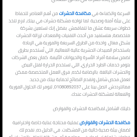
السرعة والكفاءة في
مكافحة الحشرات
من أهم العناصر للحفاظ
على بيئة آمنة وصحية. لما تواجه مشكلة حشرات في بيتك، لازم تتخذ
خطوات سريعة عشان ما تتفاقمش. بفضل إنك تستعين بشركة
متخصصة، هتستفيد من أحدث التقنيات والمعدات لإزالة الحشرات
بشكل فعال. واحدة من الطرق السريعة والفورية هي الإبادة
باستخدام المبيدات الحشرية عالية الفعالية، اللي تُستخدم بطرق
تضمن سلامة أفراد الأسرة والحيوانات الأليفة. كمان بعض الشركات
بتوفر خدمات الطرد الحراري، اللي تستخدم الحرارة لقتل البيض
والحشرات البالغة. بالإضافة لكده، فرق العمل المتخصصة ممكن
تعمل فحص شامل وتقدم النصائح لحماية بيتك من جديد.
فماتترددش، اتصل بينا على 01080892037، لنوفر لك الحلول الفورية
والفعالة لمشكلة الحشرات عندك.
دليلك الشامل لمكافحة الحشرات والقوارض
مكافحة الحشرات والقوارض
عملية محتاجة عناية خاصة واحترافية
لضمان بيئة صحية خالية من المشكلات. في الدليل ده، نقدم لك