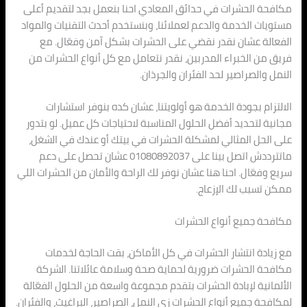
مكافحة الحشرات في حدائق المعادي احنا بنعمل بجد لتقديم أعلى
مستويات الخدمة والدعم لعملائنا، وبنستخدم أحدث التقنيات والمواد
الفعالة عشان نقدر نقضي على الحشرات بشكل آمن وفعّال. مع
فريق من الخبراء المدربين، نقدر نتعامل مع كل أنواع الحشرات من
النمل والصراصير لحد الفئران والجرذان.
الالتزام بجودة الخدمة هو أولويتنا، عشان كده بنوفر استشارات
مجانية لتحديد أفضل الحلول المناسبة لاحتياجات كل عميل. لو بتدور
على الحل المثالي لمشكلة الحشرات في بيتك أو عندك في الشغل،
ماتترددش اتصل بينا على 01080892037 عشان تحصل على دعم
سريع وفعّال. احنا هنا عشان نوفر لك الراحة والأمان من الحشرات اللي
ممكن تسبب لك الإزعاج.
مكافحة جميع أنواع الحشرات
مع زيادة انتشار الحشرات في كل الأماكن، بقت الحاجة لخدمات
مكافحة الحشرات ضرورية لحماية صحة وسلامة عائلاتنا. الشركة
الألمانية لإبادة الحشرات بتقدم مجموعة واسعة من الحلول الفعّالة
لمكافحة جميع أنواع الحشرات زي النمل، الصراصير، البراغيث، والفئران.