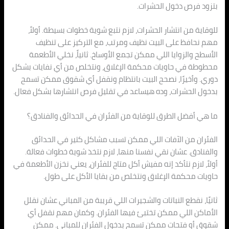
بتزود فرص دخول الحشرات.
للوقاية من انتشار الحشرات، لازم نتبع شوية خطوات بسيطة. أولاً،
مهم نحافظ على البيت نظيف ومرتب، مع التركيز على تنظيف
الأسطح والزوايا اللي ممكن تجمع الأوساخ. ثانياً، نخلي الأطعمة
محطوطة في حاويات محكمة الإغلاق، ونتخلص من أي نفايات بشكل
دوري. وأخيرًا، نصحح البيت بانتظام ونقفل أي شقوق ممكن تسمح
بدخول الحشرات، وده هيساعد في تقليل فرص انتشارها بشكل فعال.
ما هي أفضل الطرق للوقاية من الفئران في الحدائق والفنادق؟
الفئران من الآفات اللي ممكن تسبب مشاكل كتير في الحدائق
والفنادق. عشان نقي نفسنا منها، لازم نتخذ شوية خطوات فعالة.
أولاً، لازم نتأكد إنه مفيش أكل متاح للفئران، يعني نخزن الأطعمة في
حاويات محكمة الإغلاق ونتخلص من بقايا الأكل على طول.
ثانيًا، نقطع النباتات والشجيرات اللي قريبة من المباني عشان نقلل
الأماكن اللي ممكن تختبئ فيها الفئران. وكمان مهم نقفل أي
شقوق أو فتحات ممكن تسمح بدخول الفئران للمباني. ممكن