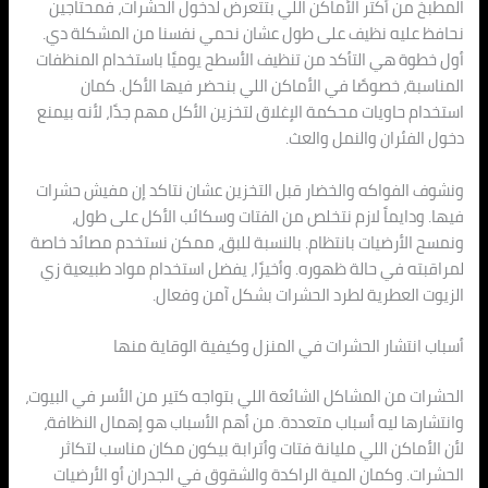
المطبخ من أكتر الأماكن اللي بتتعرض لدخول الحشرات، فمحتاجين
نحافظ عليه نظيف على طول عشان نحمي نفسنا من المشكلة دي.
أول خطوة هي التأكد من تنظيف الأسطح يوميًا باستخدام المنظفات
المناسبة، خصوصًا في الأماكن اللي بنحضر فيها الأكل. كمان
استخدام حاويات محكمة الإغلاق لتخزين الأكل مهم جدًا، لأنه بيمنع
دخول الفئران والنمل والعث.
ونشوف الفواكه والخضار قبل التخزين عشان نتاكد إن مفيش حشرات
فيها. ودايماً لازم نتخلص من الفتات وسكائب الأكل على طول،
ونمسح الأرضيات بانتظام. بالنسبة للبق، ممكن نستخدم مصائد خاصة
لمراقبته في حالة ظهوره. وأخيرًا، يفضل استخدام مواد طبيعية زي
الزيوت العطرية لطرد الحشرات بشكل آمن وفعال.
أسباب انتشار الحشرات في المنزل وكيفية الوقاية منها
الحشرات من المشاكل الشائعة اللي بتواجه كتير من الأسر في البيوت،
وانتشارها ليه أسباب متعددة. من أهم الأسباب هو إهمال النظافة،
لأن الأماكن اللي مليانة فتات وأترابة بيكون مكان مناسب لتكاثر
الحشرات. وكمان المية الراكدة والشقوق في الجدران أو الأرضيات