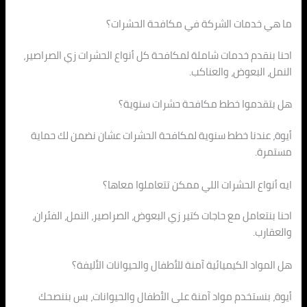
ما هي خدمات الشركة في مكافحة الحشرات؟
احنا بنقدم خدمات شاملة لمكافحة كل أنواع الحشرات زي الصراصير،
النمل، البعوض، والعناكب.
هل بتقدموا خطط مكافحة حشرات سنوية؟
أيوة، عندنا خطط سنوية لمكافحة الحشرات عشان نضمن لك حماية
مستمرة.
ايه أنواع الحشرات اللي ممكن تتعاملوا معاها؟
احنا بنتعامل مع حاجات كتير زي البعوض، الصراصير، النمل، الفئران،
والعقارب.
هل المواد الكيميائية آمنة للأطفال والحيوانات الأليفة؟
أيوة، بنستخدم مواد آمنة على الأطفال والحيوانات، بس بننصحك