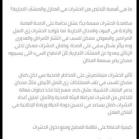
ما هي أهمية التخلص من الحشرات في المنازل والمنشآت التجارية؟
مكافحة الحشرات مهمة جدًا عشان نحافظ على الصحة العامة
والراحة في البيوت والمحال التجارية. لما بتواجد الحشرات زي النمل،
الصراصير، والبعوض، ممكن تتسبب في انتشار الأمراض والعدوى،
وده بيأثر بشكل سلبي على الصحة. وكمان، الحشرات ممكن تخلي
الزبائن يبعدوا عن المنشآت التجارية، لأن الانطباع السيء اللي بيسيبوه
ممكن يضر بسمعة المكان.
تأثير الحشرات مبيقتصرش على المخاطر الصحية بس، لكن كمان
ممكن تتسبب في تلف الممتلكات. زى النمل الأبيض، مثلاً، ممكن
يدمر البنايات الخشبية. عشان كده، مهم إننا نتخذ خطوات فعالة
للتخلص من الحشرات لمراعاة البيئة الصحية والأمان. تقليل أعداد
الحشرات كمان بيساعد في تحسين جودة الحياة وزيادة الإنتاجية في
أماكن العمل.
كيفية الحفاظ على نظافة المطبخ ومنع دخول الحشرات