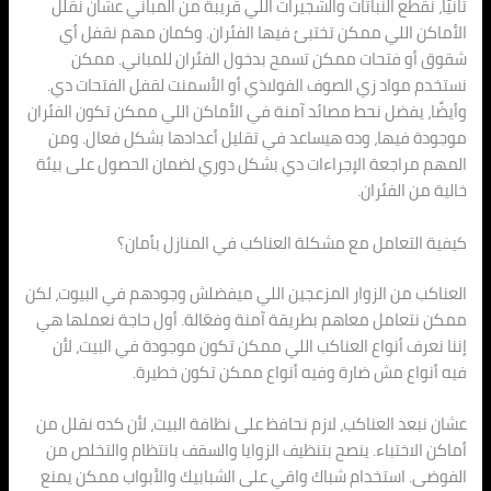
ثانيًا، نقطع النباتات والشجيرات اللي قريبة من المباني عشان نقلل
الأماكن اللي ممكن تختبئ فيها الفئران. وكمان مهم نقفل أي
شقوق أو فتحات ممكن تسمح بدخول الفئران للمباني. ممكن
نستخدم مواد زي الصوف الفولاذي أو الأسمنت لقفل الفتحات دي.
وأيضًا، يفضل نحط مصائد آمنة في الأماكن اللي ممكن تكون الفئران
موجودة فيها، وده هيساعد في تقليل أعدادها بشكل فعال. ومن
المهم مراجعة الإجراءات دي بشكل دوري لضمان الحصول على بيئة
خالية من الفئران.
كيفية التعامل مع مشكلة العناكب في المنازل بأمان؟
العناكب من الزوار المزعجين اللي ميفضلش وجودهم في البيوت، لكن
ممكن نتعامل معاهم بطريقة آمنة وفعّالة. أول حاجة نعملها هي
إننا نعرف أنواع العناكب اللي ممكن تكون موجودة في البيت، لأن
فيه أنواع مش ضارة وفيه أنواع ممكن تكون خطيرة.
عشان نبعد العناكب، لازم نحافظ على نظافة البيت، لأن كده نقلل من
أماكن الاختباء. ينصح بتنظيف الزوايا والسقف بانتظام والتخلص من
الفوضى. استخدام شباك واقي على الشبابيك والأبواب ممكن يمنع