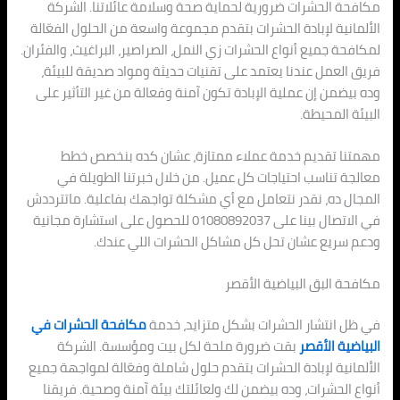
مكافحة الحشرات ضرورية لحماية صحة وسلامة عائلاتنا. الشركة
الألمانية لإبادة الحشرات بتقدم مجموعة واسعة من الحلول الفعّالة
لمكافحة جميع أنواع الحشرات زي النمل، الصراصير، البراغيث، والفئران.
فريق العمل عندنا يعتمد على تقنيات حديثة ومواد صديقة للبيئة،
وده بيضمن إن عملية الإبادة تكون آمنة وفعالة من غير التأثير على
البيئة المحيطة.
مهمتنا تقديم خدمة عملاء ممتازة، عشان كده بنخصص خطط
معالجة تناسب احتياجات كل عميل. من خلال خبرتنا الطويلة في
المجال ده، نقدر نتعامل مع أي مشكلة تواجهك بفاعلية. ماتترددش
في الاتصال بينا على 01080892037 للحصول على استشارة مجانية
ودعم سريع عشان تحل كل مشاكل الحشرات اللي عندك.
مكافحة البق البياضية الأقصر
في ظل انتشار الحشرات بشكل متزايد، خدمة
مكافحة الحشرات في
البياضية الأقصر
بقت ضرورة ملحة لكل بيت ومؤسسة. الشركة
الألمانية لإبادة الحشرات بتقدم حلول شاملة وفعّالة لمواجهة جميع
أنواع الحشرات، وده بيضمن لك ولعائلتك بيئة آمنة وصحية. فريقنا