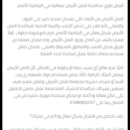
أفضل طرق مكافحة النمل الأبيض بفعالية في البياضية الأقصر
النمل الأبيض من الآفات اللي بتشكل تهديد كبير على البيوت
والمباني لأنه قادر على تدمير الخشب والبنية التحتية. لمكافحة النمل
الأبيض بشكل فعال في البياضية الأقصر، لازم نتبع شوية خطوات. أولاً،
مهم نكشف عن أماكن وجود النمل الأبيض، وده ممكن نعمله عن
طريق فحص الخشب والمناطق المحيطة بالمبنى. ممكن كمان
نستخدم مصائد خاصة عشان تساعدنا نحدد النشاط.
ثانيًا، لازم نعالج أي تسرب مياه أو رطوبة في المكان، لأن النمل الأبيض
بيفضل البيئات الرطبة. ثالثًا، ينصح باستخدام مواد طبيعية زي زيت
النيم أو مبيدات حشرية مخصصة للنمل الأبيض، وكمان مهم نعرف
نستعين بشركات مكافحة الحشرات المتخصصة عشان نضمن الحصول
على نتائج فعالة ودائمة. لو محتاج مساعدة فورية، متترددش في
الاتصال بينا على 01080892037.
كيف تتخلص من الفئران بشكل فعال ودائم في منزلك؟
الفئران من الآفات المزعجة اللي ممكن تسبب مشاكل صحية وتدمير