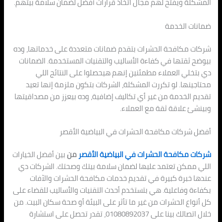
المشكلة ويفتح لهم مجال اتخاذ قرارات أفضل لضمان سلامة بيتهم.
ضمانات الخدمة
شركات مكافحة الحشرات بتقدم ضمانات متعددة على خدماتها، وده
بيوضح ثقتها في كفاءة الأساليب والتقنيات المستخدمة. الضمانات
دي بتخلي العملاء مطمئنين إنهم هيحصلوا على النتائج اللي
محتاجينها. لو تكررت المشكلة، الشركات بتكون ملزمة إنها تعيد
تقديم الخدمة من غير أي تكاليف إضافية، وده بيعزز من مصداقيتها
وبينشئ علاقة ثقة مع العملاء.
أفضل شركات مكافحة الحشرات في البياضية الأقصر
شركات مكافحة الحشرات في البياضية الأقصر
من
بين أفضل الخيارات
اللي ممكن تعتمد عليها لضمان سلامة بيتك وصحتك. الشركات دي
عندها خبرة كبيرة في تقديم خدمات مكافحة الحشرات والآفات
بكفاءة وفاعلية. هي بتستخدم أحدث التقنيات والأساليب للقضاء على
كل أنواع الحشرات من غير ما تأثر على البيئة أو صحة سكان البيت. من
خلال اتصالك بينا على 01080892037، تقدر تحصل على استشارة