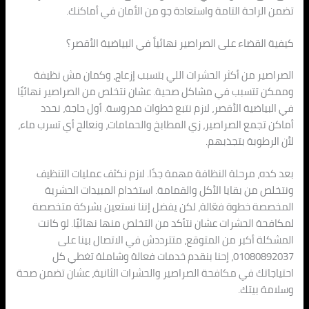
تضمن الراحة التامة واستعادة جو من الأمان في أماكنك.
كيفية القضاء على الصراصير نهائياً في البياضية الأقصر؟
الصراصير من أكثر الحشرات اللي بتسبب إزعاج، وكمان مش نظيفة
وممكن تتسبب في مشاكل صحية. عشان نتخلص من الصراصير نهائيًا
في البياضية الأقصر، لازم نتبع خطوات مدروسة. أول حاجة، نحدد
أماكن تجمع الصراصير، زي المطابخ والحمامات، ونعالج أي تسرب ماء،
لأن الرطوبة بتجذبهم.
بعد كده، مرحلة النظافة مهمة جدًا. لازم نكثف عمليات التنظيف
ونتخلص من بقايا الأكل والقمامة. استخدام المبيدات الحشرية
المخصصة خطوة فعّالة، لكن يفضل إننا نستعين بشركة متخصصة
لمكافحة الحشرات عشان نتأكد من التخلص منها نهائيًا. لو كانت
المشكلة أكبر من المتوقع، متترددش في الاتصال بينا على
01080892037، إحنا بنقدم خدمات فعالة وشاملة تغطي كل
احتياجاتك في مكافحة الصراصير والحشرات الثانية، عشان تضمن صحة
وسلامة بيتك.