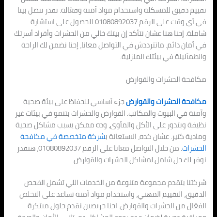
تقييم دقيق للمشكلة واستخدام مواد آمنة وفعّالة. تقدر تتصل بينا
في أي وقت على الرقم 01080892037 للحصول على استشارة
شاملة. إحنا هنا عشان نتأكد إن بيتك خالي من الحشرات وأفراد أسرتك
في أمان دائم. ماتترددش في التواصل معانا، إحنا نضمن لك الراحة
والطمأنينة في بيئتك المنزلية.
مكافحة الحشرات والقوارض
مكافحة الحشرات والقوارض
جزء أساسي للحفاظ على بيئة صحية
وآمنة في البيوت والمكاتب. القوارض والحشرات بتنمو في بيئات غير
نظيفة وبتدور على الأكل والمأوى، وده ممكن يسبب مشاكل صحية
ومادية كتير. عشان كده، الاستعانة ب
شركة متخصصة في مكافحة
الحشرات
. من خلال التواصل معانا على الرقم 01080892037، هنقدر
نوفر لك حل شامل لمشاكل الحشرات والقوارض.
شركتنا بتقدم مجموعة متنوعة من الخدمات اللي تشمل الفحص
الدقيق، التقييم المهني، واستخدام مواد آمنة تساعد على التخلص
الفعّال من الحشرات والقوارض. احنا حريصين نقدم حلول مبتكرة