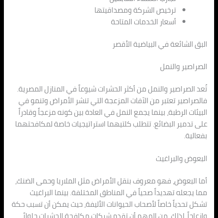
ترخيص الشركة ومصداقيتها
أسعار الخدمات المتاحة
البق الشائعة في البياضية الأقصر
الصراصير والنمل
تُعد الصراصير والنمل من أكثر الحشرات شيوعاً في المنازل المصرية.
فالصراصير تعتبر من الآفات المزعجة التي تنشر الأمراض وتنمو في
البيئات الرطبة، بينما يجمع النمل في العادة بين كونه مزعجاً وقادراً
على تدمير البضائع. تتطلب كلتيهما استراتيجيات خاصة لمكافحتهما
بفعالية.
البعوض والبراغيث
أما البعوض، فهو معروف بنقل الأمراض مثل الملاريا وحمى الضنك،
مما يجعله تهديداً صحياً في المناطق المختلفة. بينما البراغيث
تشكل تحدياً خاصاً لأصحاب الحيوانات الأليفة، حيث يمكن أن تسبب حكة
وازعاجاً. لذلك، من المهم أن تقدم شركات مكافحة الحشرات حلولاً