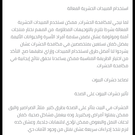
استخدام المبيدات الحشرية الفعالة
لما نيجي لمكافحة الحشرات، ممكن نستخدم المبيدات الحشرية
الفعالة بشرط نلتزم بالتوجيهات المطلوبة. من المهم نختار منتجات
آمنة وموثوقة عشان نضمن سلامة أفراد الأسرة والحيوانات الأليفة.
يفضل كمان نستعين بمتخصصين في مكافحة الحشرات عشان
يشرحوا لنا أفضل طرق لاستخدام المبيدات وإزاي نطبقها صح. التأكد
من اختيار الطريقة المناسبة ممكن يساعدنا نحقق نتائج إيجابية في
مكافحة الحشرات.
تصاعد حشرات البيوت
تأثير حشرات البيوت على الصحة
الحشرات في البيت بتأثر على الصحة بطرق كتير. مثلاً، الصراصير والبق
ممكن ينقلوا أمراض وبكتيريا، وده بيعمل مشاكل صحية. كمان
لدغات النمل والبعوض ممكن تؤدي لالتهابات جلدية، وعشان كده
لازم نتخذ إجراءات سريعة عشان نقلل من وجود الآفات دي.