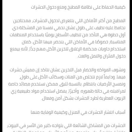
كيفية الحفاظ على نظافة المطبخ ومنع دخول الحشرات
المطبخ من أكتر الأماكن اللي بتتعرض لدخول الحشرات، فمحتاجين
نحافظ عليه نظيف على طول عشان نحمي نفسنا من المشكلة دي.
أول خطوة هي التأكد من تنظيف الأسطح يوميًا باستخدام المنظفات
المناسبة، خصوصًا في الأماكن اللي بنحضر فيها الأكل. كمان
استخدام حاويات محكمة الإغلاق لتخزين الأكل مهم جدًا، لأنه بيمنع
دخول الفئران والنمل والعث.
ونشوف الفواكه والخضار قبل التخزين عشان نتاكد إن مفيش حشرات
فيها. ودايماً لازم نتخلص من الفتات وسكائب الأكل على طول،
ونمسح الأرضيات بانتظام. بالنسبة للبق، ممكن نستخدم مصائد خاصة
لمراقبته في حالة ظهوره. وأخيرًا، يفضل استخدام مواد طبيعية زي
الزيوت العطرية لطرد الحشرات بشكل آمن وفعال.
أسباب انتشار الحشرات في المنزل وكيفية الوقاية منها
الحشرات من المشاكل الشائعة اللي بتواجه كتير من الأسر في البيوت،