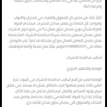
لازم كل الأماكن، بما في ذلك المطابخ والحمامات، تكون نظيفة
ومرتبة دايمًا.
ثانيًا، تأكد من فحص كل الشقوق والثغرات في الجدران والأبواب
والنوافذ، لأن النقاط دي بتعتبر مداخل للحشرات. استخدام المواد
العازلة بشكل دوري ممكن يكون فعال جدًا في منع دخول الحشرات.
كمان، ممكن نستعين بخدمات شركة مكافحة الحشرات المتخصصة
عشان نضمن التعامل الفعال مع أي مشكلة قد تطرأ. بادر بالتواصل
معانا على 01080892037 لتوفير بيئة عمل صحية وآمنة لموظفيك.
أساليب مكافحة الحشرات
الوقاية والتنظيف الدوري
الوقاية تعتبر من أهم أساليب مكافحة الحشرات في البيوت. لازم
الناس تتأكد إنهم بينظفوا البيت بانتظام، عشان ده بيساعد على تقليل
فرص وجود الصراصير والنمل. لازم كمان نتخلص من بقايا الأكل
ونتأكد إننا خزنا المواد الغذائية في حاويات محكمة، وكمان نسد
الفتحات والشقوق اللي ممكن تكون مدخل للآفات دي.