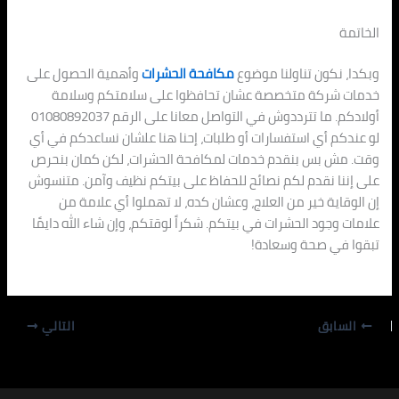
الخاتمة
وبكدا، نكون تناولنا موضوع
مكافحة الحشرات
وأهمية الحصول على
خدمات شركة متخصصة عشان تحافظوا على سلامتكم وسلامة
أولادكم. ما تترددوش في التواصل معانا على الرقم 01080892037
لو عندكم أي استفسارات أو طلبات، إحنا هنا علشان نساعدكم في أي
وقت. مش بس بنقدم خدمات لمكافحة الحشرات، لكن كمان بنحرص
على إننا نقدم لكم نصائح للحفاظ على بيتكم نظيف وآمن. متنسوش
إن الوقاية خير من العلاج، وعشان كده، لا تهملوا أي علامة من
علامات وجود الحشرات في بيتكم. شكراً لوقتكم، وإن شاء الله دايمًا
تبقوا في صحة وسعادة!
السابق
التالي