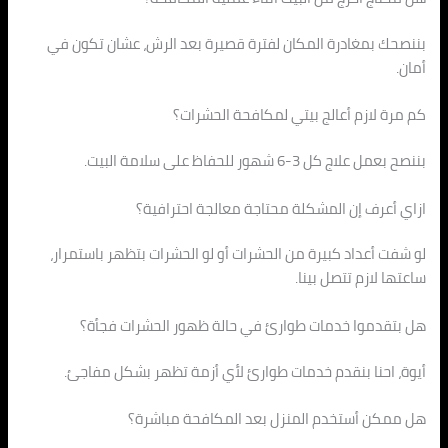
بننصحك بمغادرة المكان لفترة قصيرة بعد الرش، عشان تكون في
أمان.
كم مرة لازم أعالج بيتي لمكافحة الحشرات؟
بننصح بعمل علاج كل 3-6 شهور للحفاظ على سلامة البيت.
ازاي أعرف إن المشكلة محتاجة معالجة احترافية؟
لو شفت أعداد كبيرة من الحشرات أو لو الحشرات بتظهر باستمرار،
ساعتها لازم تتصل بينا.
هل بتقدموا خدمات طوارئ في حالة ظهور الحشرات فجأة؟
أيوة، احنا بنقدم خدمات طوارئ لأي أزمة تظهر بشكل مفاجئ.
هل ممكن أستخدم المنزل بعد المكافحة مباشرة؟