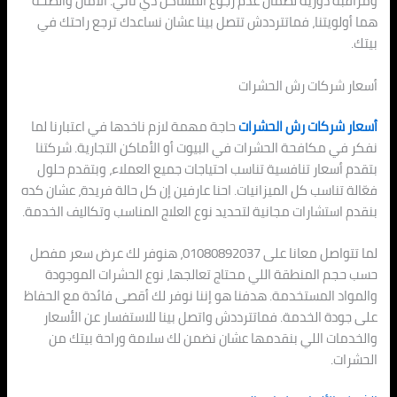
ومراقبة دورية لضمان عدم رجوع المشاكل دي تاني. الأمان والصحة
هما أولويتنا، فماتترددش تتصل بينا عشان نساعدك ترجع راحتك في
بيتك.
أسعار شركات رش الحشرات
أسعار شركات رش الحشرات
حاجة مهمة لازم ناخدها في اعتبارنا لما
نفكر في مكافحة الحشرات في البيوت أو الأماكن التجارية. شركتنا
بتقدم أسعار تنافسية تناسب احتياجات جميع العملاء، وبتقدم حلول
فعّالة تناسب كل الميزانيات. احنا عارفين إن كل حالة فريدة، عشان كده
بنقدم استشارات مجانية لتحديد نوع العلاج المناسب وتكاليف الخدمة.
لما تتواصل معانا على 01080892037، هنوفر لك عرض سعر مفصل
حسب حجم المنطقة اللي محتاج تعالجها، نوع الحشرات الموجودة
والمواد المستخدمة. هدفنا هو إننا نوفر لك أقصى فائدة مع الحفاظ
على جودة الخدمة. فماتترددش واتصل بينا للاستفسار عن الأسعار
والخدمات اللي بنقدمها عشان نضمن لك سلامة وراحة بيتك من
الحشرات.