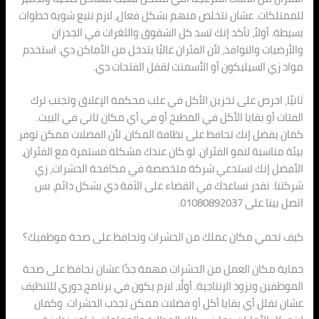
للممتلكات. عشان نتخلص منهم بشكل فعال، لازم نتبع شوية خطوات
بسيطة. أولاً، تأكد إنك تسد كل الشقوق والثغرات في الجدران
والأرضيات والنوافذ، لأن الفئران غالبًا بتدخل من الأماكن دي. استخدم
مواد زي السيليكون أو الأسمنت لقفل الفتحات دي.
ثانيًا، احرص على تخزين الأكل في علب محكمة الإغلاق وتجنب ترك
الفتات أو بقايا الأكل في المطبخ أو في أي مكان تاني في البيت.
كمان يفضل إنك تحافظ على نظافة المكان، لأن الفضلات ممكن توفر
بيئة مناسبة لنمو الفئران. لو كان عندك مشكلة مستمرة مع الفئران،
الأفضل إنك تستدعي شركة متخصصة في مكافحة الحشرات، زي
شركتنا. نقدر نساعدك في القضاء على الآفة دي بشكل دائم، بس
اتصل بينا على 01080892037.
كيف تحمي مكان عملك من الحشرات وتحافظ على صحة موظفيك؟
حماية مكان العمل من الحشرات مهمة جدًا عشان نحافظ على صحة
الموظفين ونزود الإنتاجية. أولًا، لازم يكون في برنامج دوري للتنظيف
عشان نقلل أي بقايا أكل أو فضلات ممكن تجذب الحشرات. وكمان