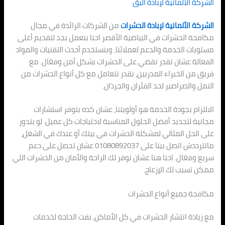
الشركة الألمانية لإبادة البق
الشركة الألمانية لإبادة الحشرات
من الشركات الرائدة في مجال
مكافحة الحشرات في البياضية الأقصر احنا بنعمل بجد لتقديم أعلى
مستويات الخدمة والدعم لعملائنا، وبنستخدم أحدث التقنيات والمواد
الفعالة عشان نقدر نقضي على الحشرات بشكل آمن وفعّال. مع
فريق من الخبراء المدربين، نقدر نتعامل مع كل أنواع الحشرات من
النمل والصراصير لحد الفئران والجرذان.
الالتزام بجودة الخدمة هو أولويتنا، عشان كده بنوفر استشارات
مجانية لتحديد أفضل الحلول المناسبة لاحتياجات كل عميل. لو بتدور
على الحل المثالي لمشكلة الحشرات في بيتك أو عندك في الشغل،
ماتترددش اتصل بينا على 01080892037 عشان تحصل على دعم
سريع وفعّال. احنا هنا عشان نوفر لك الراحة والأمان من الحشرات اللي
ممكن تسبب لك الإزعاج.
مكافحة جميع أنواع الحشرات
مع زيادة انتشار الحشرات في كل الأماكن، بقت الحاجة لخدمات