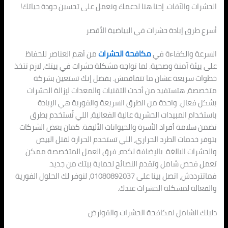
الحشرات والآفات. إحنا هنا لدعمك ونعمل على تحسين جودة حياتك!
أسرع طرق إبادة حشرات في البياضية الأقصر
السرعة والكفاءة في
مكافحة الحشرات
من أهم العناصر للحفاظ
على بيئة آمنة وصحية. لما تواجه مشكلة حشرات في بيتك، لازم تتخذ
خطوات سريعة عشان ما تتفاقمش. بفضل إنك تستعين بشركة
متخصصة، هتستفيد من أحدث التقنيات والمعدات لإزالة الحشرات
بشكل فعال. واحدة من الطرق السريعة والفورية هي الإبادة
باستخدام المبيدات الحشرية عالية الفعالية، اللي تُستخدم بطرق
تضمن سلامة أفراد الأسرة والحيوانات الأليفة. كمان بعض الشركات
بتوفر خدمات الطرد الحراري، اللي تستخدم الحرارة لقتل البيض
والحشرات البالغة. بالإضافة لكده، فرق العمل المتخصصة ممكن
تعمل فحص شامل وتقدم النصائح لحماية بيتك من جديد.
فماتترددش، اتصل بينا على 01080892037، لنوفر لك الحلول الفورية
والفعالة لمشكلة الحشرات عندك.
دليلك الشامل لمكافحة الحشرات والقوارض