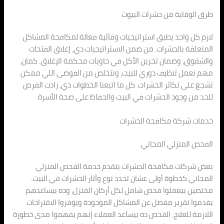
طرق الوقاية من حشرات البيوت
لازم كل واحد يطبق استراتيجيات وقائية فعالة لمكافحة المشاكل
المتعلقة بالحشرات. من ضمن الاستراتيجيات دي، إغلاق الفتحات
والشقوق، وضمان تخزين الأكل في حاويات محكمة الإغلاق. كمان،
مهم نعمل تنظيف دوري للبيت، ونتخلص من الفوضى اللي ممكن
تشجع على تكاثر الحشرات. كل ما اتبعنا الخطوات دي، زادت الفرص
للحد من وجود الحشرات في البيت والحفاظ على صحة الأسرة.
خدمات شركة مكافحة الحشرات
الفحص المنزلي المجاني
بعض شركات مكافحة الحشرات بتقدم خدمة الفحص المنزلي
المجاني كخطوة أولى عشان تحدد نوع وآثار الحشرات في البيت.
مختصين بيعملوا فحص شامل لكل أركان المنزل، وده بيساعدهم
يقدموا تقرير مفصل عن المشاكل الموجودة ويوفروا الاقتراحات
اللازمة للعلاج. الفحص ده بيساعد العملاء إنهم يفهموا مدى خطورة