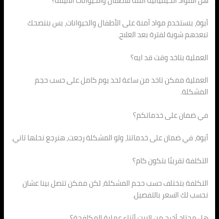
هل المواد الكيميائية آمنة للأطفال والحيوانات الأليفة؟
أيوة، بنستخدم مواد آمنة على الأطفال والحيوانات، بس بننصحك
تبعدهم شوية لفترة بعد العلاج.
العملية بتاخد وقت قد ايه؟
العملية ممكن تاخد من ساعة لحد يوم كامل على حسب حجم
المشكلة.
في ضمان على خدماتكم؟
أيوة، في ضمان على خدماتنا، ولو المشكلة رجعت، هنرجع نحلها تاني.
التكلفة تقريبًا بتكون كام؟
التكلفة بتختلف حسب حجم المشكلة، لكن ممكن تتصل بينا عشان
نحسب لك السعر بالتفصيل.
هل محتاج أخرج من البيت أثناء عملية المكافحة؟