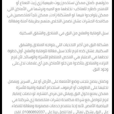
دخولهم. كمان ممكن نستخدم زيوت طبيعية زي زيت النعناع أو
اللافندر كطارد للعناكب؛ نخلطها مع الميه ونرشها في الأماكن اللي
ممكن يتواجدوا فيها. لو المشكلة زادت، ممكن نلجأ لمتخصصين في
مكافحة الحشرات عشان نضمن التخلص منهم بطريقة آمنة وفعّالة.
سبل الوقاية والعلاج من البق في الفنادق والشقق السكنية
مشكلة البق من أكبر التحديات اللي بتواجه الفنادق والشقق
السكنية، عشان كده لازم نأخذ سبل فعّالة للوقاية والعلاج. أول خطوة
نحطها في الاعتبار هي الفحص المنتظم للأسرّة والوسائد، لأن لازم
النزلاء والفنادق يتأكدوا من خلو الأماكن من أي علامات تدل على
وجود البق.
وكمان ينصح بتجنب وضع الأمتعة على الأرض أو على السرير، ويفضل
نخليها على الطاولات أو الرفوف. استخدام أغطية واقية للأسرّة
ممكن يمنع دخول البق ويقلل من فرص انتشاره. لو حصلت إصابة،
لازم تتواصل مع شركة مكافحة حشرات متخصصة زي شركتنا في
البياضية الأقصر، لأنه إحنا بنتقدم خدمات مضمونة وفعّالة للقضاء
على البق بشكل نهائي. لما تتصل بينا على 01080892037، تقدر