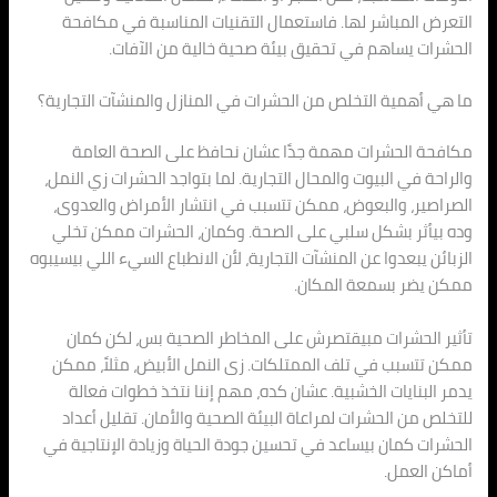
التعرض المباشر لها. فاستعمال التقنيات المناسبة في مكافحة
الحشرات يساهم في تحقيق بيئة صحية خالية من الآفات.
ما هي أهمية التخلص من الحشرات في المنازل والمنشآت التجارية؟
مكافحة الحشرات مهمة جدًا عشان نحافظ على الصحة العامة
والراحة في البيوت والمحال التجارية. لما بتواجد الحشرات زي النمل،
الصراصير، والبعوض، ممكن تتسبب في انتشار الأمراض والعدوى،
وده بيأثر بشكل سلبي على الصحة. وكمان، الحشرات ممكن تخلي
الزبائن يبعدوا عن المنشآت التجارية، لأن الانطباع السيء اللي بيسيبوه
ممكن يضر بسمعة المكان.
تأثير الحشرات مبيقتصرش على المخاطر الصحية بس، لكن كمان
ممكن تتسبب في تلف الممتلكات. زى النمل الأبيض، مثلاً، ممكن
يدمر البنايات الخشبية. عشان كده، مهم إننا نتخذ خطوات فعالة
للتخلص من الحشرات لمراعاة البيئة الصحية والأمان. تقليل أعداد
الحشرات كمان بيساعد في تحسين جودة الحياة وزيادة الإنتاجية في
أماكن العمل.