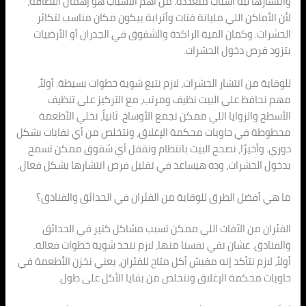
وانتشارها ليه أسباب متعددة. من أهم الأسباب هو إهمال النظافة،
لأن الأماكن اللي مليانة فتات وأترابة بيكون مكان مناسب لتكاثر
الحشرات. وكمان المية الراكدة والشقوق في الجدران أو الأرضيات
بتزود فرص دخول الحشرات.
للوقاية من انتشار الحشرات، لازم نتبع شوية خطوات بسيطة. أولاً،
مهم نحافظ على البيت نظيف ومرتب، مع التركيز على تنظيف
الأسطح والزوايا اللي ممكن تجمع الأوساخ. ثانياً، نخلي الأطعمة
محطوطة في حاويات محكمة الإغلاق، ونتخلص من أي نفايات بشكل
دوري. وأخيرًا، نصحح البيت بانتظام ونقفل أي شقوق ممكن تسمح
بدخول الحشرات، وده هيساعد في تقليل فرص انتشارها بشكل فعال.
ما هي أفضل الطرق للوقاية من الفئران في الحدائق والفنادق؟
الفئران من الآفات اللي ممكن تسبب مشاكل كتير في الحدائق
والفنادق. عشان نقي نفسنا منها، لازم نتخذ شوية خطوات فعالة.
أولاً، لازم نتأكد إنه مفيش أكل متاح للفئران، يعني نخزن الأطعمة في
حاويات محكمة الإغلاق ونتخلص من بقايا الأكل على طول.