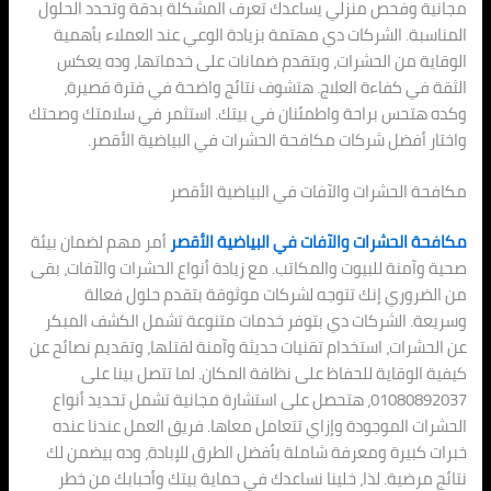
مجانية وفحص منزلي يساعدك تعرف المشكلة بدقة وتحدد الحلول
المناسبة. الشركات دي مهتمة بزيادة الوعي عند العملاء بأهمية
الوقاية من الحشرات، وبتقدم ضمانات على خدماتها، وده يعكس
الثقة في كفاءة العلاج. هتشوف نتائج واضحة في فترة قصيرة،
وكده هتحس براحة واطمئنان في بيتك. استثمر في سلامتك وصحتك
واختار أفضل شركات مكافحة الحشرات في البياضية الأقصر.
مكافحة الحشرات والآفات في البياضية الأقصر
مكافحة الحشرات والآفات في البياضية الأقصر
أمر مهم لضمان بيئة
صحية وآمنة للبيوت والمكاتب. مع زيادة أنواع الحشرات والآفات، بقى
من الضروري إنك تتوجه لشركات موثوقة بتقدم حلول فعالة
وسريعة. الشركات دي بتوفر خدمات متنوعة تشمل الكشف المبكر
عن الحشرات، استخدام تقنيات حديثة وآمنة لقتلها، وتقديم نصائح عن
كيفية الوقاية للحفاظ على نظافة المكان. لما تتصل بينا على
01080892037، هتحصل على استشارة مجانية تشمل تحديد أنواع
الحشرات الموجودة وإزاي تتعامل معاها. فريق العمل عندنا عنده
خبرات كبيرة ومعرفة شاملة بأفضل الطرق للإبادة، وده بيضمن لك
نتائج مرضية. لذا، خلينا نساعدك في حماية بيتك وأحبابك من خطر