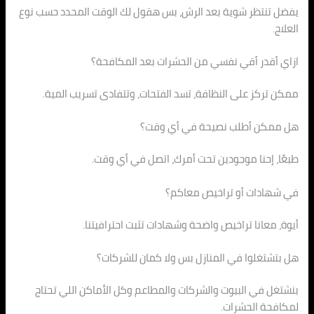
يفضل تنتظر شوية بعد الرش، بس هقول لك الوقت المحدد حسب نوع
العلاج.
ازاي أقدر أقي نفسي من الحشرات بعد المكافحة؟
ممكن تركز على النظافة، تسد الفتحات، وتتفادى تسريب المية.
هل ممكن أطلب نصيحة في أي وقت؟
طبعًا، إحنا موجودين تحت أمرك، اتصل في أي وقت.
في شهادات أو تراخيص معاكم؟
أيوة، معانا تراخيص واضحة وشهادات تثبت احترافيتنا.
هل بتشتغلوا في المنازل بس ولا كمان للشركات؟
بنشتغل في البيوت والشركات والمطاعم وكل الأماكن اللي تحتاج
لمكافحة الحشرات.