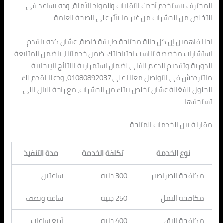
المحترف بيستخدم أحدث التقنيات والمواد الآمنة، وده يساعد في
التخلص من الحشرات من غير ما يأثر على الصحة العامة.
احنا فاهمين إن كل حالة محتاجة طريقة خاصة، عشان كده بنقدم
استشارات مخصصة تناسب احتياجاتك. ضمن خدماتنا، بنضمن المتابعة
الدورية وتقديم الدعم الفني لضمان استمرارية النتائج الإيجابية.
ماتترددش في التواصل معانا على 01080892037، ودعنا نقدم لك
الحلول الفعّالة عشان تخلص بيتك من الحشرات، مع راحة البال اللي
تستحقها.
مقارنة بين الخدمات المتاحة
نوع الخدمة
تكلفة الخدمة
مدة التنفيذ
مكافحة الصراصير
300 جنيه
ساعتين
مكافحة النمل
250 جنيه
ساعة ونصف
مكافحة البق
400 جنيه
أربع ساعات