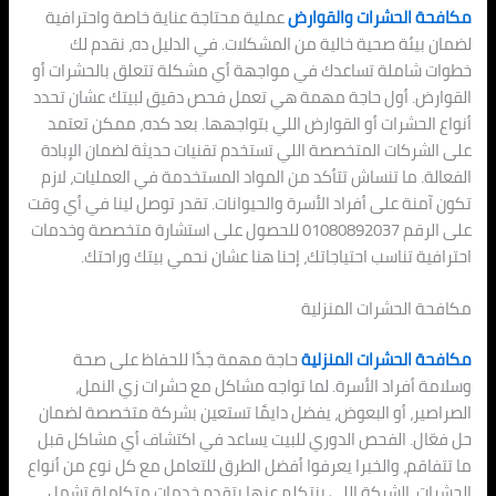
مكافحة الحشرات والقوارض
عملية محتاجة عناية خاصة واحترافية
لضمان بيئة صحية خالية من المشكلات. في الدليل ده، نقدم لك
خطوات شاملة تساعدك في مواجهة أي مشكلة تتعلق بالحشرات أو
القوارض. أول حاجة مهمة هي تعمل فحص دقيق لبيتك عشان تحدد
أنواع الحشرات أو القوارض اللي بتواجهها. بعد كده، ممكن تعتمد
على الشركات المتخصصة اللي تستخدم تقنيات حديثة لضمان الإبادة
الفعالة. ما تنساش تتأكد من المواد المستخدمة في العمليات، لازم
تكون آمنة على أفراد الأسرة والحيوانات. تقدر توصل لينا في أي وقت
على الرقم 01080892037 للحصول على استشارة متخصصة وخدمات
احترافية تناسب احتياجاتك، إحنا هنا عشان نحمي بيتك وراحتك.
مكافحة الحشرات المنزلية
مكافحة الحشرات المنزلية
حاجة مهمة جدًا للحفاظ على صحة
وسلامة أفراد الأسرة. لما تواجه مشاكل مع حشرات زي النمل،
الصراصير، أو البعوض، يفضل دايمًا تستعين بشركة متخصصة لضمان
حل فعّال. الفحص الدوري للبيت يساعد في اكتشاف أي مشاكل قبل
ما تتفاقم، والخبرا يعرفوا أفضل الطرق للتعامل مع كل نوع من أنواع
الحشرات. الشركة اللي بنتكلم عنها بتقدم خدمات متكاملة تشمل