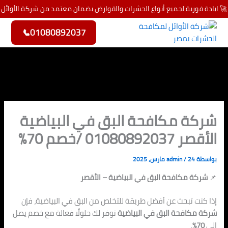
خطي
🚀 ابادة فورية لجميع أنواع الحشرات والقوارض بضمان معتمد من شركة الأوائل
لى
لمحتوى
📞
01080892037
شركة مكافحة البق في البياضية
الأقصر 01080892037 /خصم 70%
بواسطة
24 مارس، 2025
/
admin
📌
شركة مكافحة البق في البياضية – الأقصر
إذا كنت تبحث عن أفضل طريقة للتخلص من البق في البياضية، فإن
شركة مكافحة البق في البياضية
توفر لك حلولًا فعالة مع خصم يصل
إلى
70%
.