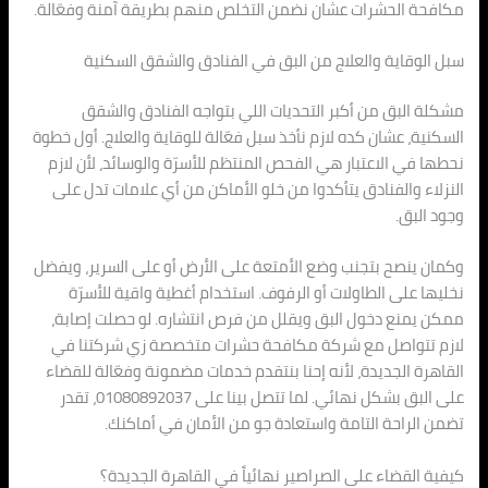
مكافحة الحشرات عشان نضمن التخلص منهم بطريقة آمنة وفعّالة.
سبل الوقاية والعلاج من البق في الفنادق والشقق السكنية
مشكلة البق من أكبر التحديات اللي بتواجه الفنادق والشقق
السكنية، عشان كده لازم نأخذ سبل فعّالة للوقاية والعلاج. أول خطوة
نحطها في الاعتبار هي الفحص المنتظم للأسرّة والوسائد، لأن لازم
النزلاء والفنادق يتأكدوا من خلو الأماكن من أي علامات تدل على
وجود البق.
وكمان ينصح بتجنب وضع الأمتعة على الأرض أو على السرير، ويفضل
نخليها على الطاولات أو الرفوف. استخدام أغطية واقية للأسرّة
ممكن يمنع دخول البق ويقلل من فرص انتشاره. لو حصلت إصابة،
لازم تتواصل مع شركة مكافحة حشرات متخصصة زي شركتنا في
القاهرة الجديدة، لأنه إحنا بنتقدم خدمات مضمونة وفعّالة للقضاء
على البق بشكل نهائي. لما تتصل بينا على 01080892037، تقدر
تضمن الراحة التامة واستعادة جو من الأمان في أماكنك.
كيفية القضاء على الصراصير نهائياً في القاهرة الجديدة؟