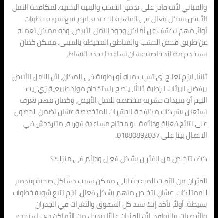
والمباني لأنه قادر على تدمير الخشب والبنية التحتية. لمكافحة النمل
الأبيض بشكل فعال في القاهرة الجديدة، لازم نتبع شوية خطوات.
أولاً، مهم نكشف عن أماكن وجود النمل الأبيض، وده ممكن نعمله
عن طريق فحص الخشب والمناطق المحيطة بالمبنى. ممكن كمان
نستخدم مصائد خاصة عشان تساعدنا نحدد النشاط.
ثانيًا، لازم نعالج أي تسرب مياه أو رطوبة في المكان، لأن النمل الأبيض
بيفضل البيئات الرطبة. ثالثًا، ينصح باستخدام مواد طبيعية زي زيت
النيم أو مبيدات حشرية مخصصة للنمل الأبيض، وكمان مهم نعرف
نستعين بشركات مكافحة الحشرات المتخصصة عشان نضمن الحصول
على نتائج فعالة ودائمة. لو محتاج مساعدة فورية، متترددش في
الاتصال بينا على 01080892037.
كيف تتخلص من الفئران بشكل فعال ودائم في منزلك؟
الفئران من الآفات المزعجة اللي ممكن تسبب مشاكل صحية وتدمير
للممتلكات. عشان نتخلص منهم بشكل فعال، لازم نتبع شوية خطوات
بسيطة. أولاً، تأكد إنك تسد كل الشقوق والثغرات في الجدران
والأرضيات والنوافذ، لأن الفئران غالبًا بتدخل من الأماكن دي. استخدم