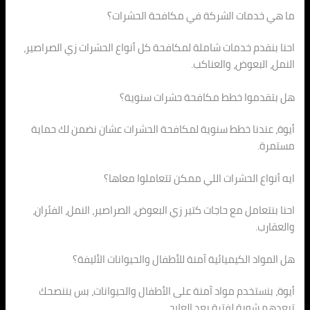
ما هي خدمات الشركة في مكافحة الحشرات؟
احنا بنقدم خدمات شاملة لمكافحة كل أنواع الحشرات زي الصراصير،
النمل، البعوض، والعناكب.
هل بتقدموا خطط مكافحة حشرات سنوية؟
أيوة، عندنا خطط سنوية لمكافحة الحشرات عشان نضمن لك حماية
مستمرة.
ايه أنواع الحشرات اللي ممكن تتعاملوا معاها؟
احنا بنتعامل مع حاجات كتير زي البعوض، الصراصير، النمل، الفئران،
والعقارب.
هل المواد الكيميائية آمنة للأطفال والحيوانات الأليفة؟
أيوة، بنستخدم مواد آمنة على الأطفال والحيوانات، بس بننصحك
تبعدهم شوية لفترة بعد العلاج.