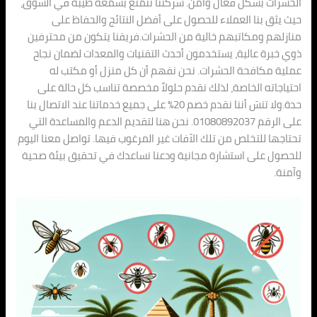
الحشرات بشكل فعّال وآمن. شركتنا تتمتع بسمعة طيبة في السوق،
حيث يثق بنا العملاء للحصول على أفضل النتائج والحفاظ على
منازلهم ومكاتبهم خالية من الحشرات.فريقنا يتكون من محترفين
ذوي خبرة عالية، يستخدمون أحدث التقنيات والمعدات لضمان نجاح
عملية مكافحة الحشرات. نحن نفهم أن كل منزل أو مكتب له
احتياجاته الخاصة، لذلك نقدم حلولاً مخصصة تناسب كل حالة على
حدة.ولا تنسَ أننا نقدم خصم 20% على جميع خدماتنا عند الاتصال بنا
على الرقم 01080892037. نحن هنا لتقديم الدعم والمساعدة التي
تحتاجها للتخلص من تلك الآفات غير المرغوب فيها. تواصل معنا اليوم
للحصول على استشارة مجانية ودعنا نساعدك في تحقيق بيئة صحية
وآمنة.