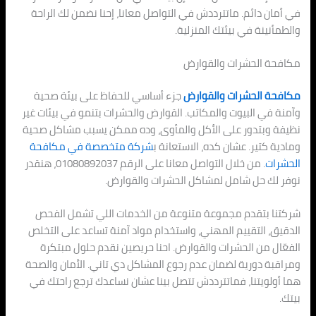
في أمان دائم. ماتترددش في التواصل معانا، إحنا نضمن لك الراحة
والطمأنينة في بيئتك المنزلية.
مكافحة الحشرات والقوارض
مكافحة الحشرات والقوارض
جزء أساسي للحفاظ على بيئة صحية
وآمنة في البيوت والمكاتب. القوارض والحشرات بتنمو في بيئات غير
نظيفة وبتدور على الأكل والمأوى، وده ممكن يسبب مشاكل صحية
ومادية كتير. عشان كده، الاستعانة ب
شركة متخصصة في مكافحة
الحشرات
. من خلال التواصل معانا على الرقم 01080892037، هنقدر
نوفر لك حل شامل لمشاكل الحشرات والقوارض.
شركتنا بتقدم مجموعة متنوعة من الخدمات اللي تشمل الفحص
الدقيق، التقييم المهني، واستخدام مواد آمنة تساعد على التخلص
الفعّال من الحشرات والقوارض. احنا حريصين نقدم حلول مبتكرة
ومراقبة دورية لضمان عدم رجوع المشاكل دي تاني. الأمان والصحة
هما أولويتنا، فماتترددش تتصل بينا عشان نساعدك ترجع راحتك في
بيتك.