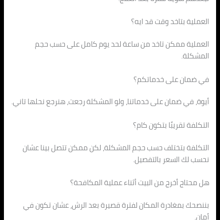
العملية بتاخد وقت قد ايه؟
العملية ممكن تاخد من ساعة لحد يوم كامل على حسب حجم
المشكلة.
في ضمان على خدماتكم؟
أيوة، في ضمان على خدماتنا، ولو المشكلة رجعت، هنرجع نحلها تاني.
التكلفة تقريبًا بتكون كام؟
التكلفة بتختلف حسب حجم المشكلة، لكن ممكن تتصل بينا عشان
نحسب لك السعر بالتفصيل.
هل محتاج أخرج من البيت أثناء عملية المكافحة؟
بننصحك بمغادرة المكان لفترة قصيرة بعد الرش، عشان تكون في
أمان.