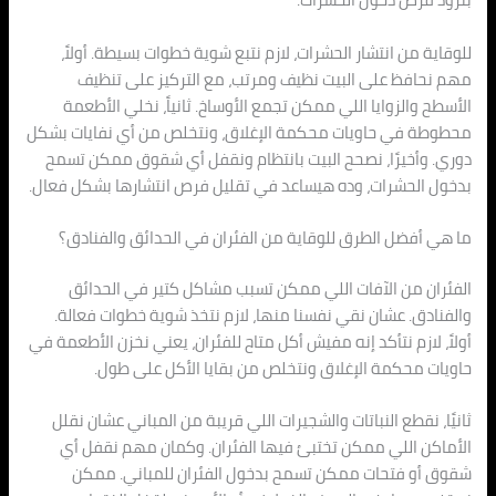
للوقاية من انتشار الحشرات، لازم نتبع شوية خطوات بسيطة. أولاً،
مهم نحافظ على البيت نظيف ومرتب، مع التركيز على تنظيف
الأسطح والزوايا اللي ممكن تجمع الأوساخ. ثانياً، نخلي الأطعمة
محطوطة في حاويات محكمة الإغلاق، ونتخلص من أي نفايات بشكل
دوري. وأخيرًا، نصحح البيت بانتظام ونقفل أي شقوق ممكن تسمح
بدخول الحشرات، وده هيساعد في تقليل فرص انتشارها بشكل فعال.
ما هي أفضل الطرق للوقاية من الفئران في الحدائق والفنادق؟
الفئران من الآفات اللي ممكن تسبب مشاكل كتير في الحدائق
والفنادق. عشان نقي نفسنا منها، لازم نتخذ شوية خطوات فعالة.
أولاً، لازم نتأكد إنه مفيش أكل متاح للفئران، يعني نخزن الأطعمة في
حاويات محكمة الإغلاق ونتخلص من بقايا الأكل على طول.
ثانيًا، نقطع النباتات والشجيرات اللي قريبة من المباني عشان نقلل
الأماكن اللي ممكن تختبئ فيها الفئران. وكمان مهم نقفل أي
شقوق أو فتحات ممكن تسمح بدخول الفئران للمباني. ممكن