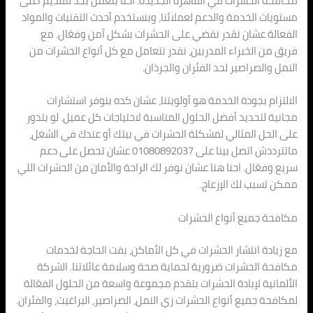
مكافحة الحشرات في القاهرة الجديدة. احنا بنعمل بجد لتقديم أعلى
مستويات الخدمة والدعم لعملائنا، وبنستخدم أحدث التقنيات والمواد
الفعالة عشان نقدر نقضي على الحشرات بشكل آمن وفعّال. مع
فريق من الخبراء المدربين، نقدر نتعامل مع كل أنواع الحشرات من
النمل والصراصير لحد الفئران والجرذان.
الالتزام بجودة الخدمة هو أولويتنا، عشان كده بنوفر استشارات
مجانية لتحديد أفضل الحلول المناسبة لاحتياجات كل عميل. لو بتدور
على الحل المثالي لمشكلة الحشرات في بيتك أو عندك في الشغل،
ماتترددش اتصل بينا على 01080892037 عشان تحصل على دعم
سريع وفعّال. احنا هنا عشان نوفر لك الراحة والأمان من الحشرات اللي
ممكن تسبب لك الإزعاج.
مكافحة جميع أنواع الحشرات
مع زيادة انتشار الحشرات في كل الأماكن، بقت الحاجة لخدمات
مكافحة الحشرات ضرورية لحماية صحة وسلامة عائلاتنا. الشركة
الألمانية لإبادة الحشرات بتقدم مجموعة واسعة من الحلول الفعّالة
لمكافحة جميع أنواع الحشرات زي النمل، الصراصير، البراغيث، والفئران.