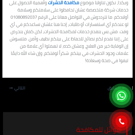
وبكدا، نكون تناولنا موضوع
مكافحة الحشرات
وأهمية الحصول على
خدمات شركة متخصصة عشان تحافظوا على سلامتكم وسلامة
أولادكم. ما تترددوش في التواصل معانا على الرقم 01080892037
لو عندكم أي استفسارات أو طلبات، إحنا هنا علشان نساعدكم في أي
وقت. مش بس بنقدم خدمات لمكافحة الحشرات، لكن كمان بنحرص
على إننا نقدم لكم نصائح للحفاظ على بيتكم نظيف وآمن. متنسوش
إن الوقاية خير من العلاج، وعشان كده، لا تهملوا أي علامة من
علامات وجود الحشرات في بيتكم. شكراً لوقتكم، وإن شاء الله دايمًا
تبقوا في صحة وسعادة!
السابق
التالي
الأوائل للمكافحة