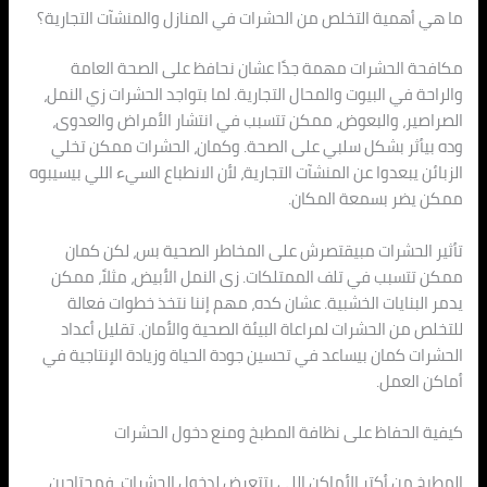
ما هي أهمية التخلص من الحشرات في المنازل والمنشآت التجارية؟
مكافحة الحشرات مهمة جدًا عشان نحافظ على الصحة العامة
والراحة في البيوت والمحال التجارية. لما بتواجد الحشرات زي النمل،
الصراصير، والبعوض، ممكن تتسبب في انتشار الأمراض والعدوى،
وده بيأثر بشكل سلبي على الصحة. وكمان، الحشرات ممكن تخلي
الزبائن يبعدوا عن المنشآت التجارية، لأن الانطباع السيء اللي بيسيبوه
ممكن يضر بسمعة المكان.
تأثير الحشرات مبيقتصرش على المخاطر الصحية بس، لكن كمان
ممكن تتسبب في تلف الممتلكات. زى النمل الأبيض، مثلاً، ممكن
يدمر البنايات الخشبية. عشان كده، مهم إننا نتخذ خطوات فعالة
للتخلص من الحشرات لمراعاة البيئة الصحية والأمان. تقليل أعداد
الحشرات كمان بيساعد في تحسين جودة الحياة وزيادة الإنتاجية في
أماكن العمل.
كيفية الحفاظ على نظافة المطبخ ومنع دخول الحشرات
المطبخ من أكتر الأماكن اللي بتتعرض لدخول الحشرات، فمحتاجين