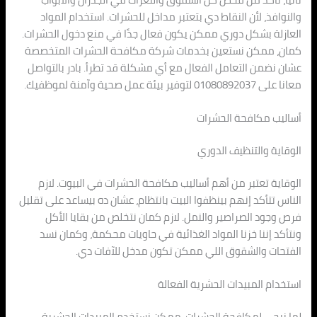
والنوافذ، لأن النقاط دي بتعتبر مداخل للحشرات. استخدام المواد
العازلة بشكل دوري ممكن يكون فعال جدًا في منع دخول الحشرات.
كمان، ممكن نستعين بخدمات شركة مكافحة الحشرات المتخصصة
عشان نضمن التعامل الفعال مع أي مشكلة قد تطرأ. بادر بالتواصل
معانا على 01080892037 لتوفير بيئة عمل صحية وآمنة لموظفيك.
أساليب مكافحة الحشرات
الوقاية والتنظيف الدوري
الوقاية تعتبر من أهم أساليب مكافحة الحشرات في البيوت. لازم
الناس تتأكد إنهم بينظفوا البيت بانتظام، عشان ده بيساعد على تقليل
فرص وجود الصراصير والنمل. لازم كمان نتخلص من بقايا الأكل
ونتأكد إننا خزنا المواد الغذائية في حاويات محكمة، وكمان نسد
الفتحات والشقوق اللي ممكن تكون مدخل للآفات دي.
استخدام المبيدات الحشرية الفعالة
لما نيجي لمكافحة الحشرات، ممكن نستخدم المبيدات الحشرية