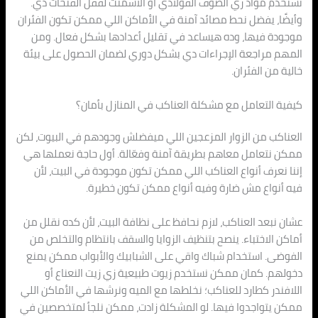
نستخدم مواد زي الصوف الفولاذي أو الأسمنت لقفل الفتحات دي.
وأيضًا، يفضل نحط مصائد آمنة في الأماكن اللي ممكن تكون الفئران
موجودة فيها، وده هيساعد في تقليل أعدادها بشكل فعال. ومن
المهم مراجعة الإجراءات دي بشكل دوري لضمان الحصول على بيئة
خالية من الفئران.
كيفية التعامل مع مشكلة العناكب في المنازل بأمان؟
العناكب من الزوار المزعجين اللي ميفضلش وجودهم في البيوت، لكن
ممكن نتعامل معاهم بطريقة آمنة وفعّالة. أول حاجة نعملها هي
إننا نعرف أنواع العناكب اللي ممكن تكون موجودة في البيت، لأن
فيه أنواع مش ضارة وفيه أنواع ممكن تكون خطيرة.
عشان نبعد العناكب، لازم نحافظ على نظافة البيت، لأن كده نقلل من
أماكن الاختباء. ينصح بتنظيف الزوايا والسقف بانتظام والتخلص من
الفوضى. استخدام شباك واقي على الشبابيك والأبواب ممكن يمنع
دخولهم. كمان ممكن نستخدم زيوت طبيعية زي زيت النعناع أو
اللافندر كطارد للعناكب؛ نخلطها مع الميه ونرشها في الأماكن اللي
ممكن يتواجدوا فيها. لو المشكلة زادت، ممكن نلجأ لمتخصصين في