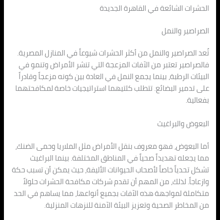
الحشرات الشائعة في القاهرة الجديدة
الصراصير والنمل
تُعد الصراصير والنمل من أكثر الحشرات شيوعاً في المنازل المصرية.
فالصراصير تعتبر من الآفات المزعجة التي تنشر الأمراض وتنمو في
البيئات الرطبة، بينما يجمع النمل في العادة بين كونه مزعجاً وقادراً
على تدمير البضائع. تتطلب كلتيهما استراتيجيات خاصة لمكافحتهما
بفعالية.
البعوض والبراغيث
أما البعوض، فهو معروف بنقل الأمراض مثل الملاريا وحمى الضنك،
مما يجعله تهديداً صحياً في المناطق المختلفة. بينما البراغيث
تشكل تحدياً خاصاً لأصحاب الحيوانات الأليفة، حيث يمكن أن تسبب حكة
وازعاجاً. لذلك، من المهم أن تقدم شركات مكافحة الحشرات حلولاً
متكاملة لمواجهة هذه الآفات بجميع أنواعها، مما يساهم في الحد
من المخاطر الصحية وتعزيز البيئة الآمنة للنزهات المنزلية.