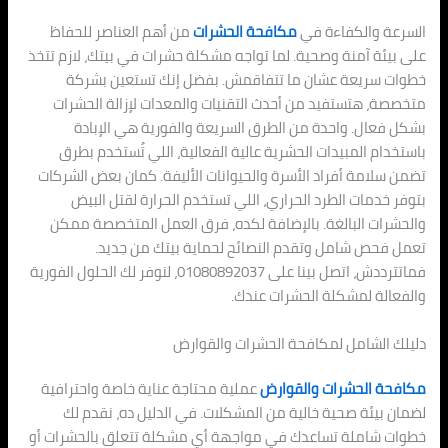
السرعة والكفاءة في
مكافحة الحشرات
من أهم العناصر للحفاظ
على بيئة آمنة وصحية. لما تواجه مشكلة حشرات في بيتك، لازم تتخذ
خطوات سريعة عشان ما تتفاقمش. بفضل إنك تستعين بشركة
متخصصة، هتستفيد من أحدث التقنيات والمعدات لإزالة الحشرات
بشكل فعال. واحدة من الطرق السريعة والفورية هي الإبادة
باستخدام المبيدات الحشرية عالية الفعالية، اللي تُستخدم بطرق
تضمن سلامة أفراد الأسرة والحيوانات الأليفة. كمان بعض الشركات
بتوفر خدمات الطرد الحراري، اللي تستخدم الحرارة لقتل البيض
والحشرات البالغة. بالإضافة لكده، فرق العمل المتخصصة ممكن
تعمل فحص شامل وتقدم النصائح لحماية بيتك من جديد.
فماتترددش، اتصل بينا على 01080892037، لنوفر لك الحلول الفورية
والفعالة لمشكلة الحشرات عندك.
دليلك الشامل لمكافحة الحشرات والقوارض
مكافحة الحشرات والقوارض
عملية محتاجة عناية خاصة واحترافية
لضمان بيئة صحية خالية من المشكلات. في الدليل ده، نقدم لك
خطوات شاملة تساعدك في مواجهة أي مشكلة تتعلق بالحشرات أو