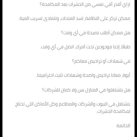
ازاي أقدر أقي نفسي من الحشرات بعد المكافحة؟
ممكن تركز على النظافة، تسد الفتحات، وتتفادى تسريب المية.
هل ممكن أطلب نصيحة في أي وقت؟
طبعًا، إحنا موجودين تحت أمرك، اتصل في أي وقت.
في شهادات أو تراخيص معاكم؟
أيوة، معانا تراخيص واضحة وشهادات تثبت احترافيتنا.
هل بتشتغلوا في المنازل بس ولا كمان للشركات؟
بنشتغل في البيوت والشركات والمطاعم وكل الأماكن اللي تحتاج
لمكافحة الحشرات.
الخاتمة