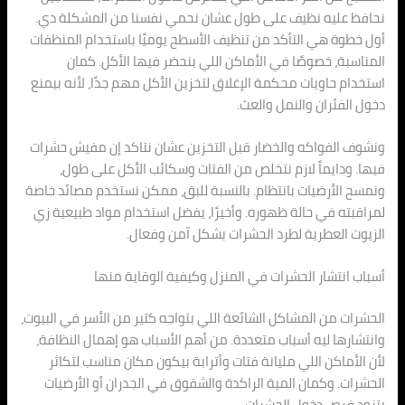
نحافظ عليه نظيف على طول عشان نحمي نفسنا من المشكلة دي.
أول خطوة هي التأكد من تنظيف الأسطح يوميًا باستخدام المنظفات
المناسبة، خصوصًا في الأماكن اللي بنحضر فيها الأكل. كمان
استخدام حاويات محكمة الإغلاق لتخزين الأكل مهم جدًا، لأنه بيمنع
دخول الفئران والنمل والعث.
ونشوف الفواكه والخضار قبل التخزين عشان نتاكد إن مفيش حشرات
فيها. ودايماً لازم نتخلص من الفتات وسكائب الأكل على طول،
ونمسح الأرضيات بانتظام. بالنسبة للبق، ممكن نستخدم مصائد خاصة
لمراقبته في حالة ظهوره. وأخيرًا، يفضل استخدام مواد طبيعية زي
الزيوت العطرية لطرد الحشرات بشكل آمن وفعال.
أسباب انتشار الحشرات في المنزل وكيفية الوقاية منها
الحشرات من المشاكل الشائعة اللي بتواجه كتير من الأسر في البيوت،
وانتشارها ليه أسباب متعددة. من أهم الأسباب هو إهمال النظافة،
لأن الأماكن اللي مليانة فتات وأترابة بيكون مكان مناسب لتكاثر
الحشرات. وكمان المية الراكدة والشقوق في الجدران أو الأرضيات
بتزود فرص دخول الحشرات.