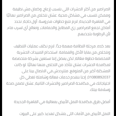
الصراصير من أكثر الحشرات اللي بتسبب إزعاج، وكمان مش نظيفة
وممكن تتسبب في مشاكل صحية. عشان نتخلص من الصراصير نهائيًا
في القاهرة الجديدة، لازم نتبع خطوات مدروسة. أول حاجة، نحدد
أماكن تجمع الصراصير، زي المطابخ والحمامات، ونعالج أي تسرب ماء،
لأن الرطوبة بتجذبهم.
بعد كده، مرحلة النظافة مهمة جدًا. لازم نكثف عمليات التنظيف
ونتخلص من بقايا الأكل والقمامة. استخدام المبيدات الحشرية
المخصصة خطوة فعّالة، لكن يفضل إننا نستعين بشركة متخصصة
لمكافحة الحشرات عشان نتأكد من التخلص منها نهائيًا. لو كانت
المشكلة أكبر من المتوقع، متترددش في الاتصال بينا على
01080892037، إحنا بنقدم خدمات فعالة وشاملة تغطي كل
احتياجاتك في مكافحة الصراصير والحشرات الثانية، عشان تضمن صحة
وسلامة بيتك.
أفضل طرق مكافحة النمل الأبيض بفعالية في القاهرة الجديدة
النمل الأبيض من الآفات اللي بتشكل تهديد كبير على البيوت