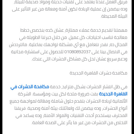
فريق العمل عندنا يعتمد على تقنيات حديثة ومواد صديقة للبيئة،
وده بيضمن إن عملية الإبادة تكون آمنة وفعالة من غير التأثير على
البيئة المحيطة.
مهمتنا تقديم خدمة عملاء ممتازة، عشان كده بنخصص خطط
معالجة تناسب احتياجات كل عميل. من خلال خبرتنا الطويلة في
المجال ده، نقدر نتعامل مع أي مشكلة تواجهك بفاعلية. ماتترددش
في الاتصال بينا على 01080892037 للحصول على استشارة مجانية
ودعم سريع عشان تحل كل مشاكل الحشرات اللي عندك.
مكافحة حشرات القاهرة الجديدة
في ظل انتشار الحشرات بشكل متزايد، خدمة
مكافحة الحشرات في
القاهرة الجديدة
بقت ضرورة ملحة لكل بيت ومؤسسة. الشركة
الألمانية لإبادة الحشرات بتقدم حلول شاملة وفعّالة لمواجهة جميع
أنواع الحشرات، وده بيضمن لك ولعائلتك بيئة آمنة وصحية. فريقنا
المحترف بيستخدم أحدث التقنيات والمواد الآمنة، وده يساعد في
التخلص من الحشرات من غير ما يأثر على الصحة العامة.