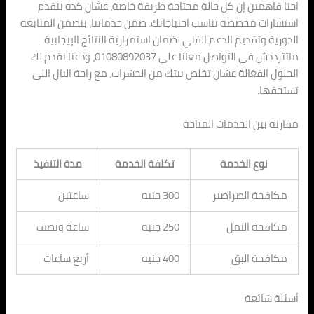
احنا فاهمين إن كل حالة محتاجة طريقة خاصة، عشان كده بنقدم
استشارات مخصصة تناسب احتياجاتك. ضمن خدماتنا، بنضمن المتابعة
الدورية وتقديم الدعم الفني لضمان استمرارية النتائج الإيجابية.
ماتترددش في التواصل معانا على 01080892037، ودعنا نقدم لك
الحلول الفعّالة عشان تخلص بيتك من الحشرات، مع راحة البال اللي
تستحقها.
مقارنة بين الخدمات المتاحة
نوع الخدمة
تكلفة الخدمة
مدة التنفيذ
مكافحة الصراصير
300 جنيه
ساعتين
مكافحة النمل
250 جنيه
ساعة ونصف
مكافحة البق
400 جنيه
أربع ساعات
أسئلة شائعة