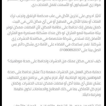
مواد زي السيليكون أو الأسمنت لقفل الفتحات دي.
ثانيًا، احرص على تخزين الأكل في علب محكمة الإغلاق وتجنب ترك
الفتات أو بقايا الأكل في المطبخ أو في أي مكان تاني في البيت.
كمان يفضل إنك تحافظ على نظافة المكان، لأن الفضلات ممكن توفر
بيئة مناسبة لنمو الفئران. لو كان عندك مشكلة مستمرة مع الفئران،
الأفضل إنك تستدعي شركة متخصصة في مكافحة الحشرات، زي
شركتنا. نقدر نساعدك في القضاء على الآفة دي بشكل دائم، بس
اتصل بينا على 01080892037.
كيف تحمي مكان عملك من الحشرات وتحافظ على صحة موظفيك؟
حماية مكان العمل من الحشرات مهمة جدًا عشان نحافظ على صحة
الموظفين ونزود الإنتاجية. أولًا، لازم يكون في برنامج دوري للتنظيف
عشان نقلل أي بقايا أكل أو فضلات ممكن تجذب الحشرات. وكمان
لازم كل الأماكن، بما في ذلك المطابخ والحمامات، تكون نظيفة
ومرتبة دايمًا.
ثانيًا، تأكد من فحص كل الشقوق والثغرات في الجدران والأبواب