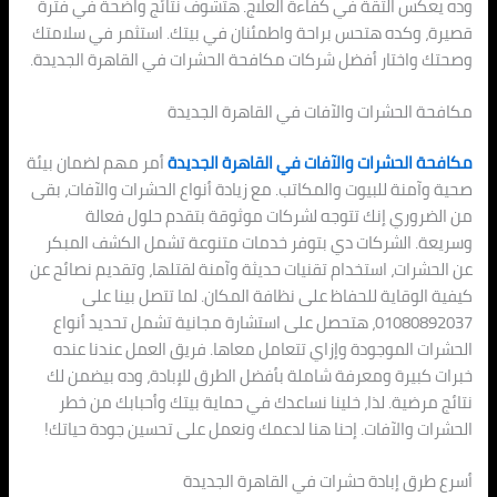
وده يعكس الثقة في كفاءة العلاج. هتشوف نتائج واضحة في فترة
قصيرة، وكده هتحس براحة واطمئنان في بيتك. استثمر في سلامتك
وصحتك واختار أفضل شركات مكافحة الحشرات في القاهرة الجديدة.
مكافحة الحشرات والآفات في القاهرة الجديدة
مكافحة الحشرات والآفات في القاهرة الجديدة
أمر مهم لضمان بيئة
صحية وآمنة للبيوت والمكاتب. مع زيادة أنواع الحشرات والآفات، بقى
من الضروري إنك تتوجه لشركات موثوقة بتقدم حلول فعالة
وسريعة. الشركات دي بتوفر خدمات متنوعة تشمل الكشف المبكر
عن الحشرات، استخدام تقنيات حديثة وآمنة لقتلها، وتقديم نصائح عن
كيفية الوقاية للحفاظ على نظافة المكان. لما تتصل بينا على
01080892037، هتحصل على استشارة مجانية تشمل تحديد أنواع
الحشرات الموجودة وإزاي تتعامل معاها. فريق العمل عندنا عنده
خبرات كبيرة ومعرفة شاملة بأفضل الطرق للإبادة، وده بيضمن لك
نتائج مرضية. لذا، خلينا نساعدك في حماية بيتك وأحبابك من خطر
الحشرات والآفات. إحنا هنا لدعمك ونعمل على تحسين جودة حياتك!
أسرع طرق إبادة حشرات في القاهرة الجديدة