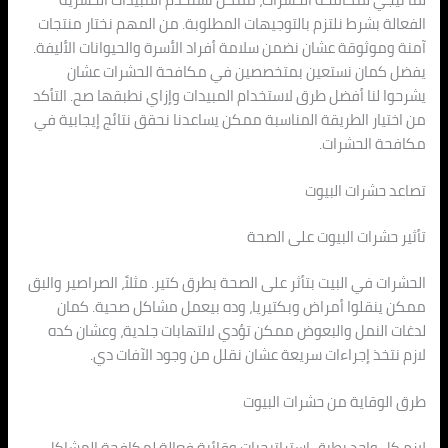
الفعالة بشرط نلتزم بالتوجيهات المطلوبة. من المهم نختار منتجات
آمنة وموثوقة عشان نضمن سلامة أفراد الأسرة والحيوانات الأليفة.
يفضل كمان نستعين بمتخصصين في مكافحة الحشرات عشان
يشرحوا لنا أفضل طرق لاستخدام المبيدات وإزاي نطبقها صح. التأكد
من اختيار الطريقة المناسبة ممكن يساعدنا نحقق نتائج إيجابية في
مكافحة الحشرات.
تصاعد حشرات البيوت
تأثير حشرات البيوت على الصحة
الحشرات في البيت بتأثر على الصحة بطرق كتير. مثلاً، الصراصير والبق
ممكن ينقلوا أمراض وبكتيريا، وده بيعمل مشاكل صحية. كمان
لدغات النمل والبعوض ممكن تؤدي لالتهابات جلدية، وعشان كده
لازم نتخذ إجراءات سريعة عشان نقلل من وجود الآفات دي.
طرق الوقاية من حشرات البيوت
لازم كل واحد يطبق استراتيجيات وقائية فعالة لمكافحة المشاكل