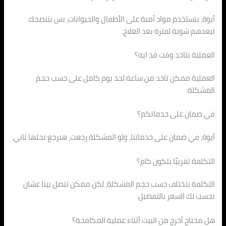
أيوة، بنستخدم مواد آمنة على الأطفال والحيوانات، بس بننصحك
تبعدهم شوية لفترة بعد العلاج.
العملية بتاخد وقت قد ايه؟
العملية ممكن تاخد من ساعة لحد يوم كامل على حسب حجم
المشكلة.
في ضمان على خدماتكم؟
أيوة، في ضمان على خدماتنا، ولو المشكلة رجعت، هنرجع نحلها تاني.
التكلفة تقريبًا بتكون كام؟
التكلفة بتختلف حسب حجم المشكلة، لكن ممكن تتصل بينا عشان
نحسب لك السعر بالتفصيل.
هل محتاج أخرج من البيت أثناء عملية المكافحة؟