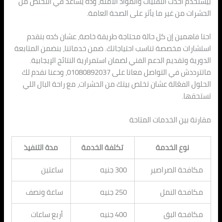
بيستخدم أحدث التقنيات والمواد الآمنة، وده يساعد في التخلص من
الحشرات من غير ما يأثر على الصحة العامة.
احنا فاهمين إن كل حالة محتاجة طريقة خاصة، عشان كده بنقدم
استشارات مخصصة تناسب احتياجاتك. ضمن خدماتنا، بنضمن المتابعة
الدورية وتقديم الدعم الفني لضمان استمرارية النتائج الإيجابية.
ماتترددش في التواصل معانا على 01080892037، ودعنا نقدم لك
الحلول الفعّالة عشان تخلص بيتك من الحشرات، مع راحة البال اللي
تستحقها.
مقارنة بين الخدمات المتاحة
نوع الخدمة
تكلفة الخدمة
مدة التنفيذ
مكافحة الصراصير
300 جنيه
ساعتين
مكافحة النمل
250 جنيه
ساعة ونصف
مكافحة البق
400 جنيه
أربع ساعات