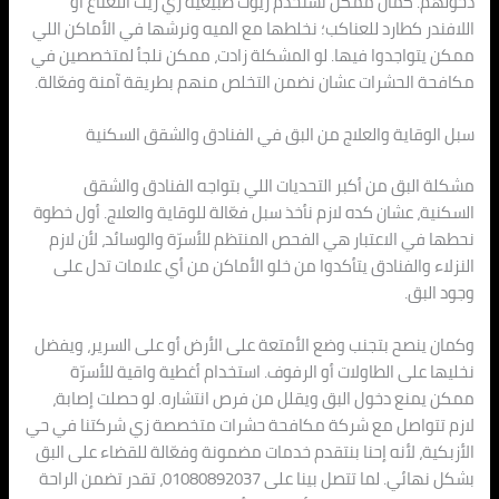
دخولهم. كمان ممكن نستخدم زيوت طبيعية زي زيت النعناع أو
اللافندر كطارد للعناكب؛ نخلطها مع الميه ونرشها في الأماكن اللي
ممكن يتواجدوا فيها. لو المشكلة زادت، ممكن نلجأ لمتخصصين في
مكافحة الحشرات عشان نضمن التخلص منهم بطريقة آمنة وفعّالة.
سبل الوقاية والعلاج من البق في الفنادق والشقق السكنية
مشكلة البق من أكبر التحديات اللي بتواجه الفنادق والشقق
السكنية، عشان كده لازم نأخذ سبل فعّالة للوقاية والعلاج. أول خطوة
نحطها في الاعتبار هي الفحص المنتظم للأسرّة والوسائد، لأن لازم
النزلاء والفنادق يتأكدوا من خلو الأماكن من أي علامات تدل على
وجود البق.
وكمان ينصح بتجنب وضع الأمتعة على الأرض أو على السرير، ويفضل
نخليها على الطاولات أو الرفوف. استخدام أغطية واقية للأسرّة
ممكن يمنع دخول البق ويقلل من فرص انتشاره. لو حصلت إصابة،
لازم تتواصل مع شركة مكافحة حشرات متخصصة زي شركتنا في حي
الأزبكية، لأنه إحنا بنتقدم خدمات مضمونة وفعّالة للقضاء على البق
بشكل نهائي. لما تتصل بينا على 01080892037، تقدر تضمن الراحة