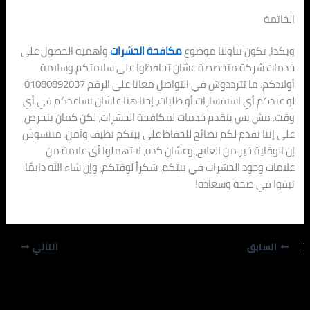
الخاتمة
وبكدا، نكون تناولنا موضوع
مكافحة الحشرات
وأهمية الحصول على
خدمات شركة متخصصة عشان تحافظوا على سلامتكم وسلامة
أولادكم. ما تترددوش في التواصل معانا على الرقم 01080892037
لو عندكم أي استفسارات أو طلبات، إحنا هنا علشان نساعدكم في أي
وقت. مش بس بنقدم خدمات لمكافحة الحشرات، لكن كمان بنحرص
على إننا نقدم لكم نصائح للحفاظ على بيتكم نظيف وآمن. متنسوش
إن الوقاية خير من العلاج، وعشان كده، لا تهملوا أي علامة من
علامات وجود الحشرات في بيتكم. شكراً لوقتكم، وإن شاء الله دايمًا
تبقوا في صحة وسعادة!
السابق
التالي