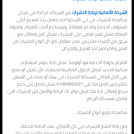
الشركة الألمانية لإبادة الحشرات
من الشركات الرائدة في مجال
مكافحة الحشرات في حي الأزبكية احنا بنعمل بجد لتقديم أعلى
مستويات الخدمة والدعم لعملائنا، وبنستخدم أحدث التقنيات والمواد
الفعالة عشان نقدر نقضي على الحشرات بشكل آمن وفعّال. مع
فريق من الخبراء المدربين، نقدر نتعامل مع كل أنواع الحشرات من
النمل والصراصير لحد الفئران والجرذان.
الالتزام بجودة الخدمة هو أولويتنا، عشان كده بنوفر استشارات
مجانية لتحديد أفضل الحلول المناسبة لاحتياجات كل عميل. لو بتدور
على الحل المثالي لمشكلة الحشرات في بيتك أو عندك في الشغل،
ماتترددش اتصل بينا على 01080892037 عشان تحصل على دعم
سريع وفعّال. احنا هنا عشان نوفر لك الراحة والأمان من الحشرات اللي
ممكن تسبب لك الإزعاج.
مكافحة جميع أنواع الحشرات
مع زيادة انتشار الحشرات في كل الأماكن، بقت الحاجة لخدمات
مكافحة الحشرات ضرورية لحماية صحة وسلامة عائلاتنا. الشركة