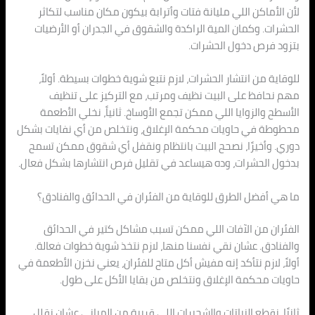
لأن الأماكن اللي مليانة فتات وأترابة بيكون مكان مناسب لتكاثر
الحشرات. وكمان المية الراكدة والشقوق في الجدران أو الأرضيات
بتزود فرص دخول الحشرات.
للوقاية من انتشار الحشرات، لازم نتبع شوية خطوات بسيطة. أولاً،
مهم نحافظ على البيت نظيف ومرتب، مع التركيز على تنظيف
الأسطح والزوايا اللي ممكن تجمع الأوساخ. ثانياً، نخلي الأطعمة
محطوطة في حاويات محكمة الإغلاق، ونتخلص من أي نفايات بشكل
دوري. وأخيرًا، نصحح البيت بانتظام ونقفل أي شقوق ممكن تسمح
بدخول الحشرات، وده هيساعد في تقليل فرص انتشارها بشكل فعال.
ما هي أفضل الطرق للوقاية من الفئران في الحدائق والفنادق؟
الفئران من الآفات اللي ممكن تسبب مشاكل كتير في الحدائق
والفنادق. عشان نقي نفسنا منها، لازم نتخذ شوية خطوات فعالة.
أولاً، لازم نتأكد إنه مفيش أكل متاح للفئران، يعني نخزن الأطعمة في
حاويات محكمة الإغلاق ونتخلص من بقايا الأكل على طول.
ثانيًا، نقطع النباتات والشجيرات اللي قريبة من المباني عشان نقلل