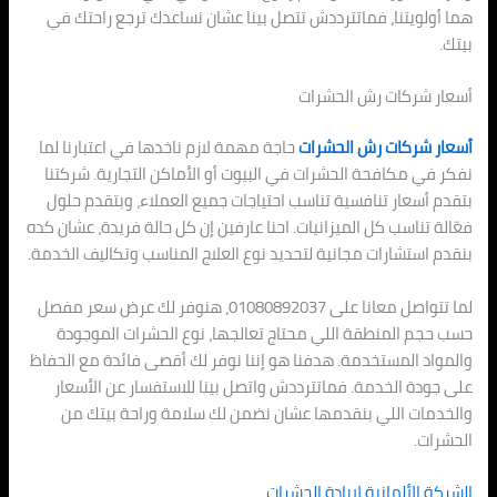
هما أولويتنا، فماتترددش تتصل بينا عشان نساعدك ترجع راحتك في
بيتك.
أسعار شركات رش الحشرات
أسعار شركات رش الحشرات
حاجة مهمة لازم ناخدها في اعتبارنا لما
نفكر في مكافحة الحشرات في البيوت أو الأماكن التجارية. شركتنا
بتقدم أسعار تنافسية تناسب احتياجات جميع العملاء، وبتقدم حلول
فعّالة تناسب كل الميزانيات. احنا عارفين إن كل حالة فريدة، عشان كده
بنقدم استشارات مجانية لتحديد نوع العلاج المناسب وتكاليف الخدمة.
لما تتواصل معانا على 01080892037، هنوفر لك عرض سعر مفصل
حسب حجم المنطقة اللي محتاج تعالجها، نوع الحشرات الموجودة
والمواد المستخدمة. هدفنا هو إننا نوفر لك أقصى فائدة مع الحفاظ
على جودة الخدمة. فماتترددش واتصل بينا للاستفسار عن الأسعار
والخدمات اللي بنقدمها عشان نضمن لك سلامة وراحة بيتك من
الحشرات.
الشركة الألمانية لإبادة الحشرات