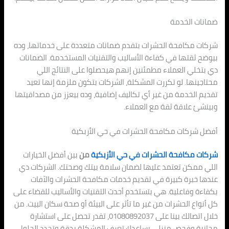
ضمانات الخدمة
شركات مكافحة الحشرات بتقدم ضمانات متعددة على خدماتها، وده
بيوضح ثقتها في كفاءة الأساليب والتقنيات المستخدمة. الضمانات
دي بتخلي العملاء مطمئنين إنهم هيحصلوا على النتائج اللي
محتاجينها. لو تكررت المشكلة، الشركات بتكون ملزمة إنها تعيد
تقديم الخدمة من غير أي تكاليف إضافية، وده بيعزز من مصداقيتها
وبينشئ علاقة ثقة مع العملاء.
أفضل شركات مكافحة الحشرات في حي الأزبكية
شركات مكافحة الحشرات في حي الأزبكية
من
بين أفضل الخيارات
اللي ممكن تعتمد عليها لضمان سلامة بيتك وصحتك. الشركات دي
عندها خبرة كبيرة في تقديم خدمات مكافحة الحشرات والآفات
بكفاءة وفاعلية. هي بتستخدم أحدث التقنيات والأساليب للقضاء على
كل أنواع الحشرات من غير ما تأثر على البيئة أو صحة سكان البيت. من
خلال اتصالك بينا على 01080892037، تقدر تحصل على استشارة
مجانية وفحص منزلي يساعدك تعرف المشكلة بدقة وتحدد الحلول