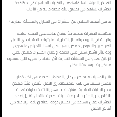
التعرض المباشر لها. فاستعمال التقنيات المناسبة في مكافحة
الحشرات يساهم في تحقيق بيئة صحية خالية من الآفات.
ما هي أهمية التخلص من الحشرات في المنازل والمنشآت التجارية؟
مكافحة الحشرات مهمة جدًا عشان نحافظ على الصحة العامة
والراحة في البيوت والمحال التجارية. لما بتواجد الحشرات زي النمل،
الصراصير، والبعوض، ممكن تتسبب في انتشار الأمراض والعدوى،
وده بيأثر بشكل سلبي على الصحة. وكمان، الحشرات ممكن تخلي
الزبائن يبعدوا عن المنشآت التجارية، لأن الانطباع السيء اللي بيسيبوه
ممكن يضر بسمعة المكان.
تأثير الحشرات مبيقتصرش على المخاطر الصحية بس، لكن كمان
ممكن تتسبب في تلف الممتلكات. زى النمل الأبيض، مثلاً، ممكن
يدمر البنايات الخشبية. عشان كده، مهم إننا نتخذ خطوات فعالة
للتخلص من الحشرات لمراعاة البيئة الصحية والأمان. تقليل أعداد
الحشرات كمان بيساعد في تحسين جودة الحياة وزيادة الإنتاجية في
أماكن العمل.