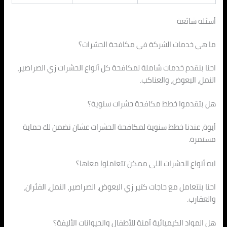
أسئلة شائعة
ما هي خدمات الشركة في مكافحة الحشرات؟
احنا بنقدم خدمات شاملة لمكافحة كل أنواع الحشرات زي الصراصير،
النمل، البعوض، والعناكب.
هل بتقدموا خطط مكافحة حشرات سنوية؟
أيوة، عندنا خطط سنوية لمكافحة الحشرات عشان نضمن لك حماية
مستمرة.
ايه أنواع الحشرات اللي ممكن تتعاملوا معاها؟
احنا بنتعامل مع حاجات كتير زي البعوض، الصراصير، النمل، الفئران،
والعقارب.
هل المواد الكيميائية آمنة للأطفال والحيوانات الأليفة؟