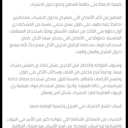
كيفية الحفاظ على نظافة المطبخ ومنع دخول الحشرات
المطبخ من أكتر الأماكن اللي بتتعرض لدخول الحشرات، فمحتاجين
نحافظ عليه نظيف على طول عشان نحمي نفسنا من المشكلة دي.
أول خطوة هي التأكد من تنظيف الأسطح يوميًا باستخدام المنظفات
المناسبة، خصوصًا في الأماكن اللي بنحضر فيها الأكل. كمان
استخدام حاويات محكمة الإغلاق لتخزين الأكل مهم جدًا، لأنه بيمنع
دخول الفئران والنمل والعث.
ونشوف الفواكه والخضار قبل التخزين عشان نتاكد إن مفيش حشرات
فيها. ودايماً لازم نتخلص من الفتات وسكائب الأكل على طول،
ونمسح الأرضيات بانتظام. بالنسبة للبق، ممكن نستخدم مصائد خاصة
لمراقبته في حالة ظهوره. وأخيرًا، يفضل استخدام مواد طبيعية زي
الزيوت العطرية لطرد الحشرات بشكل آمن وفعال.
أسباب انتشار الحشرات في المنزل وكيفية الوقاية منها
الحشرات من المشاكل الشائعة اللي بتواجه كتير من الأسر في البيوت،
وانتشارها ليه أسباب متعددة. من أهم الأسباب هو إهمال النظافة،