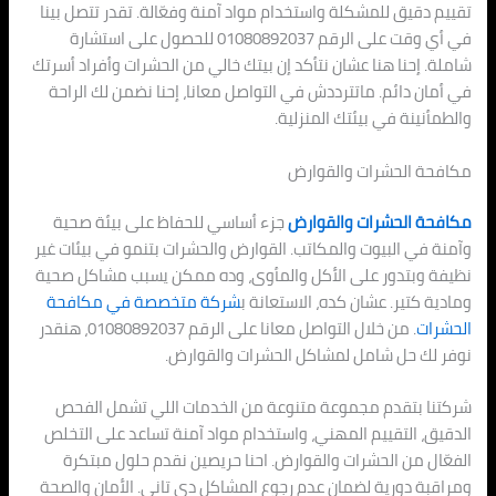
تقييم دقيق للمشكلة واستخدام مواد آمنة وفعّالة. تقدر تتصل بينا
في أي وقت على الرقم 01080892037 للحصول على استشارة
شاملة. إحنا هنا عشان نتأكد إن بيتك خالي من الحشرات وأفراد أسرتك
في أمان دائم. ماتترددش في التواصل معانا، إحنا نضمن لك الراحة
والطمأنينة في بيئتك المنزلية.
مكافحة الحشرات والقوارض
مكافحة الحشرات والقوارض
جزء أساسي للحفاظ على بيئة صحية
وآمنة في البيوت والمكاتب. القوارض والحشرات بتنمو في بيئات غير
نظيفة وبتدور على الأكل والمأوى، وده ممكن يسبب مشاكل صحية
ومادية كتير. عشان كده، الاستعانة ب
شركة متخصصة في مكافحة
الحشرات
. من خلال التواصل معانا على الرقم 01080892037، هنقدر
نوفر لك حل شامل لمشاكل الحشرات والقوارض.
شركتنا بتقدم مجموعة متنوعة من الخدمات اللي تشمل الفحص
الدقيق، التقييم المهني، واستخدام مواد آمنة تساعد على التخلص
الفعّال من الحشرات والقوارض. احنا حريصين نقدم حلول مبتكرة
ومراقبة دورية لضمان عدم رجوع المشاكل دي تاني. الأمان والصحة