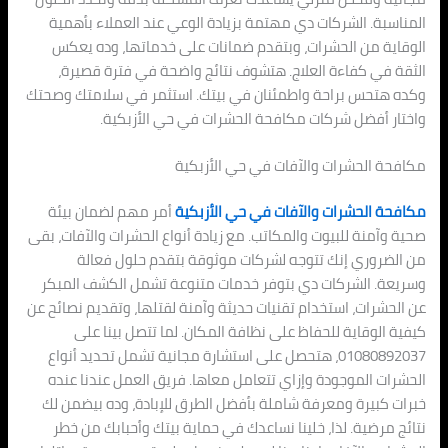
المناسبة. الشركات دي مهتمة بزيادة الوعي عند العملاء بأهمية
الوقاية من الحشرات، وبتقدم ضمانات على خدماتها، وده يعكس
الثقة في كفاءة العلاج. هتشوف نتائج واضحة في فترة قصيرة،
وكده هتحس براحة واطمئنان في بيتك. استثمر في سلامتك وصحتك
واختار أفضل شركات مكافحة الحشرات في حي الأزبكية.
مكافحة الحشرات والآفات في حي الأزبكية
مكافحة الحشرات والآفات في حي الأزبكية
أمر مهم لضمان بيئة
صحية وآمنة للبيوت والمكاتب. مع زيادة أنواع الحشرات والآفات، بقى
من الضروري إنك تتوجه لشركات موثوقة بتقدم حلول فعالة
وسريعة. الشركات دي بتوفر خدمات متنوعة تشمل الكشف المبكر
عن الحشرات، استخدام تقنيات حديثة وآمنة لقتلها، وتقديم نصائح عن
كيفية الوقاية للحفاظ على نظافة المكان. لما تتصل بينا على
01080892037، هتحصل على استشارة مجانية تشمل تحديد أنواع
الحشرات الموجودة وإزاي تتعامل معاها. فريق العمل عندنا عنده
خبرات كبيرة ومعرفة شاملة بأفضل الطرق للإبادة، وده بيضمن لك
نتائج مرضية. لذا، خلينا نساعدك في حماية بيتك وأحبابك من خطر