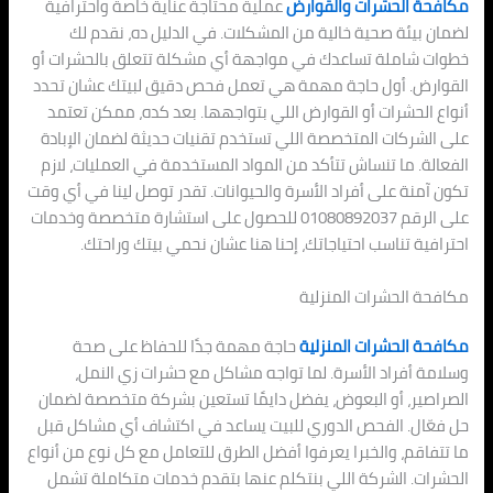
مكافحة الحشرات والقوارض
عملية محتاجة عناية خاصة واحترافية
لضمان بيئة صحية خالية من المشكلات. في الدليل ده، نقدم لك
خطوات شاملة تساعدك في مواجهة أي مشكلة تتعلق بالحشرات أو
القوارض. أول حاجة مهمة هي تعمل فحص دقيق لبيتك عشان تحدد
أنواع الحشرات أو القوارض اللي بتواجهها. بعد كده، ممكن تعتمد
على الشركات المتخصصة اللي تستخدم تقنيات حديثة لضمان الإبادة
الفعالة. ما تنساش تتأكد من المواد المستخدمة في العمليات، لازم
تكون آمنة على أفراد الأسرة والحيوانات. تقدر توصل لينا في أي وقت
على الرقم 01080892037 للحصول على استشارة متخصصة وخدمات
احترافية تناسب احتياجاتك، إحنا هنا عشان نحمي بيتك وراحتك.
مكافحة الحشرات المنزلية
مكافحة الحشرات المنزلية
حاجة مهمة جدًا للحفاظ على صحة
وسلامة أفراد الأسرة. لما تواجه مشاكل مع حشرات زي النمل،
الصراصير، أو البعوض، يفضل دايمًا تستعين بشركة متخصصة لضمان
حل فعّال. الفحص الدوري للبيت يساعد في اكتشاف أي مشاكل قبل
ما تتفاقم، والخبرا يعرفوا أفضل الطرق للتعامل مع كل نوع من أنواع
الحشرات. الشركة اللي بنتكلم عنها بتقدم خدمات متكاملة تشمل