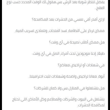
يفضل تنتظر شوية بعد الرش، بس هقول لك الوقت المحدد حسب نوع
العلاج.
ازاي أقدر أقي نفسي من الحشرات بعد المكافحة؟
ممكن تركز على النظافة، تسد الفتحات، وتتفادى تسريب المية.
هل ممكن أطلب نصيحة في أي وقت؟
طبعًا، إحنا موجودين تحت أمرك، اتصل في أي وقت.
في شهادات أو تراخيص معاكم؟
أيوة، معانا تراخيص واضحة وشهادات تثبت احترافيتنا.
هل بتشتغلوا في المنازل بس ولا كمان للشركات؟
بنشتغل في البيوت والشركات والمطاعم وكل الأماكن اللي تحتاج
لمكافحة الحشرات.