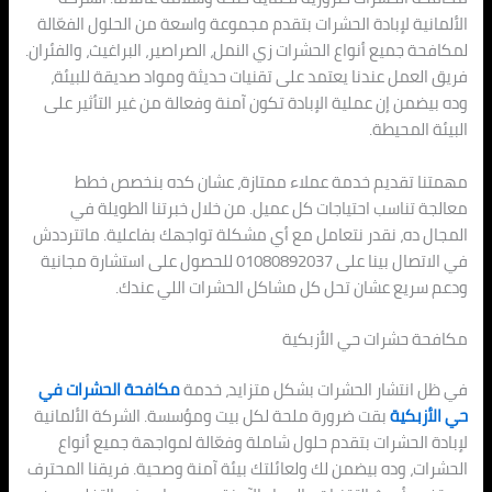
الألمانية لإبادة الحشرات بتقدم مجموعة واسعة من الحلول الفعّالة
لمكافحة جميع أنواع الحشرات زي النمل، الصراصير، البراغيث، والفئران.
فريق العمل عندنا يعتمد على تقنيات حديثة ومواد صديقة للبيئة،
وده بيضمن إن عملية الإبادة تكون آمنة وفعالة من غير التأثير على
البيئة المحيطة.
مهمتنا تقديم خدمة عملاء ممتازة، عشان كده بنخصص خطط
معالجة تناسب احتياجات كل عميل. من خلال خبرتنا الطويلة في
المجال ده، نقدر نتعامل مع أي مشكلة تواجهك بفاعلية. ماتترددش
في الاتصال بينا على 01080892037 للحصول على استشارة مجانية
ودعم سريع عشان تحل كل مشاكل الحشرات اللي عندك.
مكافحة حشرات حي الأزبكية
في ظل انتشار الحشرات بشكل متزايد، خدمة
مكافحة الحشرات في
حي الأزبكية
بقت ضرورة ملحة لكل بيت ومؤسسة. الشركة الألمانية
لإبادة الحشرات بتقدم حلول شاملة وفعّالة لمواجهة جميع أنواع
الحشرات، وده بيضمن لك ولعائلتك بيئة آمنة وصحية. فريقنا المحترف