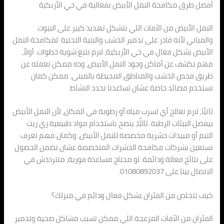
أفضل طرق مكافحة النمل الأبيض بفعالية في حي الأزبكية
النمل الأبيض من الآفات اللي بتشكل تهديد كبير على البيوت
والمباني لأنه قادر على تدمير الخشب والبنية التحتية. لمكافحة النمل
الأبيض بشكل فعال في حي الأزبكية، لازم نتبع شوية خطوات. أولاً،
مهم نكشف عن أماكن وجود النمل الأبيض، وده ممكن نعمله عن
طريق فحص الخشب والمناطق المحيطة بالمبنى. ممكن كمان
نستخدم مصائد خاصة عشان تساعدنا نحدد النشاط.
ثانيًا، لازم نعالج أي تسرب مياه أو رطوبة في المكان، لأن النمل الأبيض
بيفضل البيئات الرطبة. ثالثًا، ينصح باستخدام مواد طبيعية زي زيت
النيم أو مبيدات حشرية مخصصة للنمل الأبيض، وكمان مهم نعرف
نستعين بشركات مكافحة الحشرات المتخصصة عشان نضمن الحصول
على نتائج فعالة ودائمة. لو محتاج مساعدة فورية، متترددش في
الاتصال بينا على 01080892037.
كيف تتخلص من الفئران بشكل فعال ودائم في منزلك؟
الفئران من الآفات المزعجة اللي ممكن تسبب مشاكل صحية وتدمير