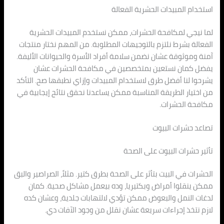
استخدام المبيدات الحشرية الفعالة
لما نيجي لمكافحة الحشرات، ممكن نستخدم المبيدات الحشرية
الفعالة بشرط نلتزم بالتوجيهات المطلوبة. من المهم نختار منتجات
آمنة وموثوقة عشان نضمن سلامة أفراد الأسرة والحيوانات الأليفة.
يفضل كمان نستعين بمتخصصين في مكافحة الحشرات عشان
يشرحوا لنا أفضل طرق لاستخدام المبيدات وإزاي نطبقها صح. التأكد
من اختيار الطريقة المناسبة ممكن يساعدنا نحقق نتائج إيجابية في
مكافحة الحشرات.
تصاعد حشرات البيوت
تأثير حشرات البيوت على الصحة
الحشرات في البيت بتأثر على الصحة بطرق كتير. مثلاً، الصراصير والبق
ممكن ينقلوا أمراض وبكتيريا، وده بيعمل مشاكل صحية. كمان
لدغات النمل والبعوض ممكن تؤدي لالتهابات جلدية، وعشان كده
لازم نتخذ إجراءات سريعة عشان نقلل من وجود الآفات دي.