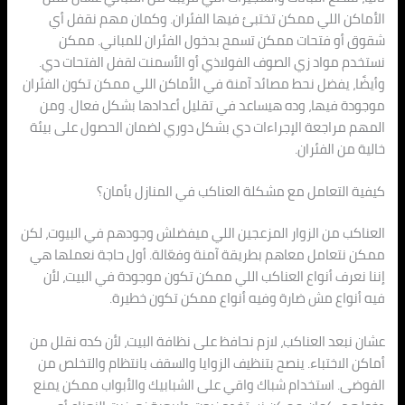
الأماكن اللي ممكن تختبئ فيها الفئران. وكمان مهم نقفل أي
شقوق أو فتحات ممكن تسمح بدخول الفئران للمباني. ممكن
نستخدم مواد زي الصوف الفولاذي أو الأسمنت لقفل الفتحات دي.
وأيضًا، يفضل نحط مصائد آمنة في الأماكن اللي ممكن تكون الفئران
موجودة فيها، وده هيساعد في تقليل أعدادها بشكل فعال. ومن
المهم مراجعة الإجراءات دي بشكل دوري لضمان الحصول على بيئة
خالية من الفئران.
كيفية التعامل مع مشكلة العناكب في المنازل بأمان؟
العناكب من الزوار المزعجين اللي ميفضلش وجودهم في البيوت، لكن
ممكن نتعامل معاهم بطريقة آمنة وفعّالة. أول حاجة نعملها هي
إننا نعرف أنواع العناكب اللي ممكن تكون موجودة في البيت، لأن
فيه أنواع مش ضارة وفيه أنواع ممكن تكون خطيرة.
عشان نبعد العناكب، لازم نحافظ على نظافة البيت، لأن كده نقلل من
أماكن الاختباء. ينصح بتنظيف الزوايا والسقف بانتظام والتخلص من
الفوضى. استخدام شباك واقي على الشبابيك والأبواب ممكن يمنع