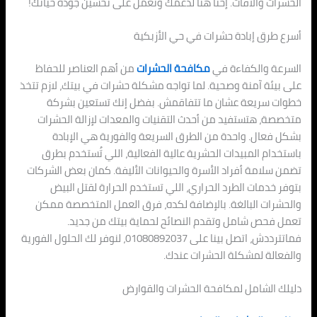
الحشرات والآفات. إحنا هنا لدعمك ونعمل على تحسين جودة حياتك!
أسرع طرق إبادة حشرات في حي الأزبكية
السرعة والكفاءة في
مكافحة الحشرات
من أهم العناصر للحفاظ
على بيئة آمنة وصحية. لما تواجه مشكلة حشرات في بيتك، لازم تتخذ
خطوات سريعة عشان ما تتفاقمش. بفضل إنك تستعين بشركة
متخصصة، هتستفيد من أحدث التقنيات والمعدات لإزالة الحشرات
بشكل فعال. واحدة من الطرق السريعة والفورية هي الإبادة
باستخدام المبيدات الحشرية عالية الفعالية، اللي تُستخدم بطرق
تضمن سلامة أفراد الأسرة والحيوانات الأليفة. كمان بعض الشركات
بتوفر خدمات الطرد الحراري، اللي تستخدم الحرارة لقتل البيض
والحشرات البالغة. بالإضافة لكده، فرق العمل المتخصصة ممكن
تعمل فحص شامل وتقدم النصائح لحماية بيتك من جديد.
فماتترددش، اتصل بينا على 01080892037، لنوفر لك الحلول الفورية
والفعالة لمشكلة الحشرات عندك.
دليلك الشامل لمكافحة الحشرات والقوارض