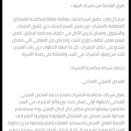
طرق الوقاية من حشرات البيوت
لازم كل واحد يطبق استراتيجيات وقائية فعالة لمكافحة المشاكل
المتعلقة بالحشرات. من ضمن الاستراتيجيات دي، إغلاق الفتحات
والشقوق، وضمان تخزين الأكل في حاويات محكمة الإغلاق. كمان،
مهم نعمل تنظيف دوري للبيت، ونتخلص من الفوضى اللي ممكن
تشجع على تكاثر الحشرات. كل ما اتبعنا الخطوات دي، زادت الفرص
للحد من وجود الحشرات في البيت والحفاظ على صحة الأسرة.
خدمات شركة مكافحة الحشرات
الفحص المنزلي المجاني
بعض شركات مكافحة الحشرات بتقدم خدمة الفحص المنزلي
المجاني كخطوة أولى عشان تحدد نوع وآثار الحشرات في البيت.
مختصين بيعملوا فحص شامل لكل أركان المنزل، وده بيساعدهم
يقدموا تقرير مفصل عن المشاكل الموجودة ويوفروا الاقتراحات
اللازمة للعلاج. الفحص ده بيساعد العملاء إنهم يفهموا مدى خطورة
المشكلة ويفتح لهم مجال اتخاذ قرارات أفضل لضمان سلامة بيتهم.