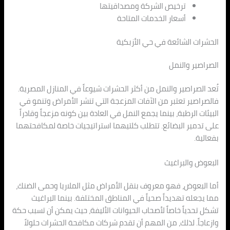
ترخيص الشركة ومصداقيتها
أسعار الخدمات المتاحة
الحشرات الشائعة في حي الأزبكية
الصراصير والنمل
تُعد الصراصير والنمل من أكثر الحشرات شيوعاً في المنازل المصرية.
فالصراصير تعتبر من الآفات المزعجة التي تنشر الأمراض وتنمو في
البيئات الرطبة، بينما يجمع النمل في العادة بين كونه مزعجاً وقادراً
على تدمير البضائع. تتطلب كلتيهما استراتيجيات خاصة لمكافحتهما
بفعالية.
البعوض والبراغيث
أما البعوض، فهو معروف بنقل الأمراض مثل الملاريا وحمى الضنك،
مما يجعله تهديداً صحياً في المناطق المختلفة. بينما البراغيث
تشكل تحدياً خاصاً لأصحاب الحيوانات الأليفة، حيث يمكن أن تسبب حكة
وازعاجاً. لذلك، من المهم أن تقدم شركات مكافحة الحشرات حلولاً