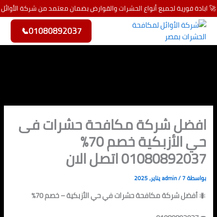
خطي
🚀 ابادة فورية لجميع أنواع الحشرات والقوارض بضمان معتمد من شركة الأوائل
لى
لمحتوى
📞
01080892037
افضل شركة مكافحة حشرات فى
حي الأزبكية خصم 70%
01080892037 اتصل الان
بواسطة
7 يناير، 2025
/
admin
🐜
أفضل شركة مكافحة حشرات في حي الأزبكية – خصم 70%