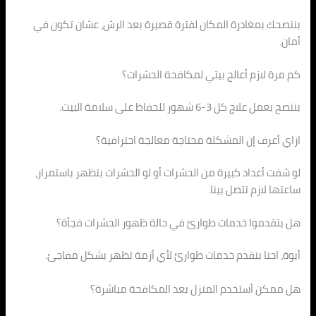
بننصحك بمغادرة المكان لفترة قصيرة بعد الرش، عشان تكون في
أمان.
كم مرة لازم أعالج بيتي لمكافحة الحشرات؟
بننصح بعمل علاج كل 3-6 شهور للحفاظ على سلامة البيت.
ازاي أعرف إن المشكلة محتاجة معالجة احترافية؟
لو شفت أعداد كبيرة من الحشرات أو لو الحشرات بتظهر باستمرار،
ساعتها لازم تتصل بينا.
هل بتقدموا خدمات طوارئ في حالة ظهور الحشرات فجأة؟
أيوة، احنا بنقدم خدمات طوارئ لأي أزمة تظهر بشكل مفاجئ.
هل ممكن أستخدم المنزل بعد المكافحة مباشرة؟