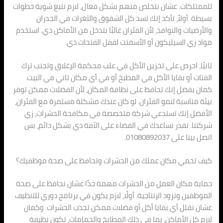
للممتلكات. عشان نتخلص منهم بشكل فعال، لازم نتبع شوية خطوات
بسيطة. أولاً، تأكد إنك تسد كل الشقوق والثغرات في الجدران
والأرضيات والنوافذ، لأن الفئران غالبًا بتدخل من الأماكن دي. استخدم
مواد زي السيليكون أو الأسمنت لقفل الفتحات دي.
ثانيًا، احرص على تخزين الأكل في علب محكمة الإغلاق وتجنب ترك
الفتات أو بقايا الأكل في المطبخ أو في أي مكان تاني في البيت.
كمان يفضل إنك تحافظ على نظافة المكان، لأن الفضلات ممكن توفر
بيئة مناسبة لنمو الفئران. لو كان عندك مشكلة مستمرة مع الفئران،
الأفضل إنك تستدعي شركة متخصصة في مكافحة الحشرات، زي
شركتنا. نقدر نساعدك في القضاء على الآفة دي بشكل دائم، بس
اتصل بينا على 01080892037.
كيف تحمي مكان عملك من الحشرات وتحافظ على صحة موظفيك؟
حماية مكان العمل من الحشرات مهمة جدًا عشان نحافظ على صحة
الموظفين ونزود الإنتاجية. أولًا، لازم يكون في برنامج دوري للتنظيف
عشان نقلل أي بقايا أكل أو فضلات ممكن تجذب الحشرات. وكمان
لازم كل الأماكن، بما في ذلك المطابخ والحمامات، تكون نظيفة