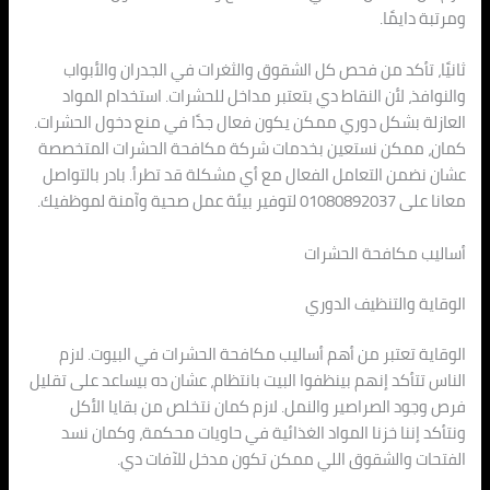
ومرتبة دايمًا.
ثانيًا، تأكد من فحص كل الشقوق والثغرات في الجدران والأبواب
والنوافذ، لأن النقاط دي بتعتبر مداخل للحشرات. استخدام المواد
العازلة بشكل دوري ممكن يكون فعال جدًا في منع دخول الحشرات.
كمان، ممكن نستعين بخدمات شركة مكافحة الحشرات المتخصصة
عشان نضمن التعامل الفعال مع أي مشكلة قد تطرأ. بادر بالتواصل
معانا على 01080892037 لتوفير بيئة عمل صحية وآمنة لموظفيك.
أساليب مكافحة الحشرات
الوقاية والتنظيف الدوري
الوقاية تعتبر من أهم أساليب مكافحة الحشرات في البيوت. لازم
الناس تتأكد إنهم بينظفوا البيت بانتظام، عشان ده بيساعد على تقليل
فرص وجود الصراصير والنمل. لازم كمان نتخلص من بقايا الأكل
ونتأكد إننا خزنا المواد الغذائية في حاويات محكمة، وكمان نسد
الفتحات والشقوق اللي ممكن تكون مدخل للآفات دي.