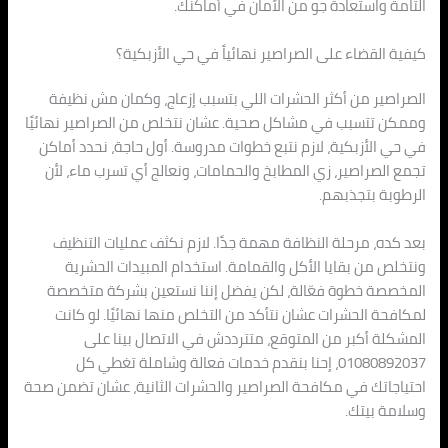
التامة واستعادة جو من الأمان في أماكنك.
كيفية القضاء على الصراصير نهائياً في حي الأزبكية؟
الصراصير من أكثر الحشرات اللي بتسبب إزعاج، وكمان مش نظيفة
وممكن تتسبب في مشاكل صحية. عشان نتخلص من الصراصير نهائيًا
في حي الأزبكية، لازم نتبع خطوات مدروسة. أول حاجة، نحدد أماكن
تجمع الصراصير، زي المطابخ والحمامات، ونعالج أي تسرب ماء، لأن
الرطوبة بتجذبهم.
بعد كده، مرحلة النظافة مهمة جدًا. لازم نكثف عمليات التنظيف
ونتخلص من بقايا الأكل والقمامة. استخدام المبيدات الحشرية
المخصصة خطوة فعّالة، لكن يفضل إننا نستعين بشركة متخصصة
لمكافحة الحشرات عشان نتأكد من التخلص منها نهائيًا. لو كانت
المشكلة أكبر من المتوقع، متترددش في الاتصال بينا على
01080892037، إحنا بنقدم خدمات فعالة وشاملة تغطي كل
احتياجاتك في مكافحة الصراصير والحشرات الثانية، عشان تضمن صحة
وسلامة بيتك.