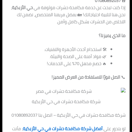
01080892037
☎️
إذا كنت تبحث عن خدمة مكافحة حشرات موثوقة في
حي الأزبكية
،
نحن هنا لتلبية احتياجاتك! 🏡 بفضل فريقنا المتخصص، نضمن لك
التخلص من الحشرات بشكل كامل وآمن.
ما الذي يميزنا؟
🛠️ استخدام أحدث الأجهزة والتقنيات.
🌿 مواد آمنة على الصحة والبيئة.
🔥 خصم مذهل 70% على الخدمات!
📞
اتصل فورًا للاستفادة من العرض المميز!
شركة مكافحة حشرات في حي الأزبكية
شركة مكافحة حشرات في حي الأزبكية – اتصل بنا 01080892037
لو بتدور على
أفضل شركة مكافحة حشرات في حي الأزبكية
، فأنت